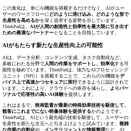
この進化は、単にAI機能を搭載するだけでなく、AIがユー
ザーのワークフローに
どのように溶け込み、どのような形で
生産性を高めるか
を深く追求する姿勢を示しています。
ThinkPadは、
AIが人間の創造性と効率性を最大限に引き出す
ための最適なパートナー
となることを目指しています。
AIがもたらす新たな生産性向上の可能性
AIは、データ分析、コンテンツ生成、タスク自動化など、
多岐にわたる分野で
人間の作業をサポートし、効率化
する可
能性を秘めています。ThinkPadは、強力なAIプロセッシング
ユニット（NPU）を搭載することで、これらのAI機能を
デ
バイス上で高速かつセキュアに実行
できるように設計されて
います。これにより、クラウドへの依存を減らし、
よりパー
ソナルで応答性の高いAI体験
を提供します。
これはまるで、
映画監督が最新の特殊効果技術を駆使して、
観客にこれまでにない映像体験を提供する
かのようです。
ThinkPadは、AIという最先端の技術を駆使して、ユーザーの
生産性を新たな次元へと引き上げようと試みています。
複雑
な作業の自動化
や、
インテリジェントな情報整理
など、AI