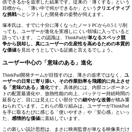
供できるかを追求した結果です。従来の「薄くする」という
目標から、「薄い中で何ができるか」という
クリエイティブ
な挑戦
へとシフトした開発者の姿勢が伺えます。
塚本氏は、すでに十分に薄くなったノートPCから0.5ミリ削
っても、ユーザーが進化を実感しにくい領域に入っていると
語っています。 この認識は、ThinkPadが
単なるスペック競
争から脱却し、真にユーザーの生産性を高めるための本質的
な価値
を見出そうとしている証拠と言えるでしょう。
ユーザー中心の「意味のある」進化
ThinkPad開発チームが目指すのは、薄さの追求ではなく、
ユ
ーザーの日常に寄り添い、その作業効率を飛躍的に向上させ
る「意味のある」進化
です。具体的には、内部コンポーネン
トの配置最適化や、放熱性能の向上、バッテリー持続時間の
延長など、目には見えにくい部分での
細やかな改善
が積み重
ねられています。これらの取り組みは、ユーザーがThinkPad
を手に取るたびに感じる「使いやすさ」や「安心感」といっ
た、
感情的な価値
に直結しています。
この新しい設計思想は、まさに映画監督が単なる映像美だけ