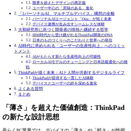
限界を超えたデザインの再定義
ユーザー中心の「意味のある」進化
「1パーソナルAI、マルチプルデバイス」構想の全貌
パーソナルAIエージェント「Qira」が拓く未来
デバイス連携が生み出すシームレスな体験
大和研究所に息づく開発者の情熱と継続する哲学
IBM時代から受け継がれるThinkPad開発のDNA
日本のものづくりへのこだわりと世界への発信
AI時代に求められる「ユーザーの生産性向上」へのコミッ
トメント
AIがもたらす新たな生産性向上の可能性
ローカルAIモデルのチューニングと日本語最適化への挑
戦
ThinkPadが描く未来：AIと人間が共創するデジタルライフ
ThinkPadが提供する一貫したAI体験
デバイスとユーザーの絆を深める進化
よくある質問
まとめ
「薄さ」を超えた価値創造：ThinkPad
の新たな設計思想
長らくPC業界では、デバイスの「薄さ」や「軽さ」が性能