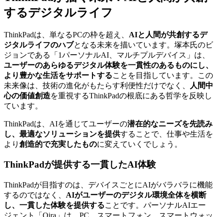
するデジタルライフ
ThinkPadは、単なるPCの枠を超え、
AIと人間が共創するデ
ジタルライフのハブ
となる未来を描いています。塚本氏のビ
ジョンである「1パーソナルAI、マルチプルデバイス」は、
ユーザーのあらゆるデジタル体験を一貫性のあるものにし、
より豊かな生活をサポートする
ことを目指しています。この
未来像は、技術の進化がもたらす利便性だけでなく、
人間中
心の価値創造
を重視するThinkPadの根底にある哲学を反映し
ています。
ThinkPadは、AIを通じてユーザーの
潜在的なニーズを先読み
し、最適なソリューションを提供
することで、仕事や生活を
より
創造的で充実したもの
に変えていくでしょう。
ThinkPadが提供する一貫したAI体験
ThinkPadが目指すのは、デバイスごとにAIがバラバラに機能
するのではなく、
AIがユーザーのデジタル環境全体を横断
し、一貫した体験を提供する
ことです。パーソナルAIエー
ジェント「Qira」は、PC、スマートフォン、スマートウォッ