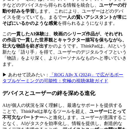
チなどのデバイスから得られる情報を統合し、
ユーザーの行
動や好みを学習
します。 これにより、ユーザーはどのデバ
イスを使っていても、まるで
一人の賢いアシスタントが常に
そばにいるかのような感覚
を得られるようになります。
この
一貫したAI体験
は、
映画のシリーズ作品が、それぞれ
の作品で一貫した世界観とキャラクター描写を保ちながら、
壮大な物語を紡ぎ出す
かのようです。ThinkPadは、AIという
新たな「語り手」を得て、ユーザーのデジタルライフという
「物語」をより深く、よりパーソナルなものへと導いていき
ます。
▶ あわせて読みたい：
「ROG Ally X (2024)」で広がるポー
タブルゲーミングの可能性：究極の視聴体験ガイド
デバイスとユーザーの絆を深める進化
AIが個人の状況を深く理解し、最適なサポートを提供する
ことで、ThinkPadは単なるツールを超え、
ユーザーにとって
不可欠なパートナー
へと進化します。ユーザーが意識するこ
となく、AIがタスクを効率化し、情報を提供し、創造的な