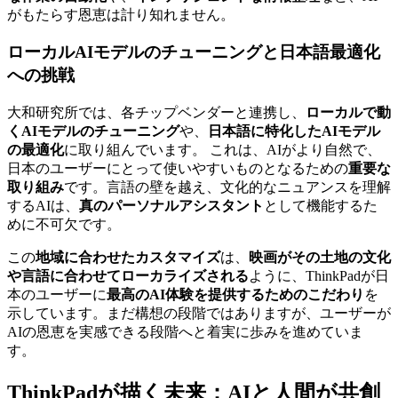
がもたらす恩恵は計り知れません。
ローカルAIモデルのチューニングと日本語最適化
への挑戦
大和研究所では、各チップベンダーと連携し、
ローカルで動
くAIモデルのチューニング
や、
日本語に特化したAIモデル
の最適化
に取り組んでいます。 これは、AIがより自然で、
日本のユーザーにとって使いやすいものとなるための
重要な
取り組み
です。言語の壁を越え、文化的なニュアンスを理解
するAIは、
真のパーソナルアシスタント
として機能するた
めに不可欠です。
この
地域に合わせたカスタマイズ
は、
映画がその土地の文化
や言語に合わせてローカライズされる
ように、ThinkPadが日
本のユーザーに
最高のAI体験を提供するためのこだわり
を
示しています。まだ構想の段階ではありますが、ユーザーが
AIの恩恵を実感できる段階へと着実に歩みを進めていま
す。
ThinkPadが描く未来：AIと人間が共創