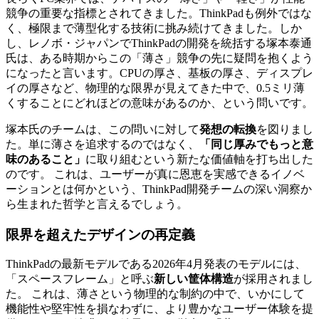
競争の重要な指標とされてきました。ThinkPadも例外ではな
く、極限まで薄型化する技術に挑み続けてきました。しか
し、レノボ・ジャパンでThinkPadの開発を統括する塚本泰通
氏は、ある時期からこの「薄さ」競争の先に疑問を抱くよう
になったと言います。CPUの厚さ、基板の厚さ、ディスプレ
イの厚さなど、物理的な限界が見えてきた中で、0.5ミリ薄
くすることにどれほどの意味があるのか、という問いです。
塚本氏のチームは、この問いに対して
発想の転換
を図りまし
た。単に薄さを追求するのではなく、
「同じ厚みでもっと意
味のあること」
に取り組むという新たな価値軸を打ち出した
のです。 これは、ユーザーが真に恩恵を実感できるイノベ
ーションとは何かという、ThinkPad開発チームの深い洞察か
ら生まれた哲学と言えるでしょう。
限界を超えたデザインの再定義
ThinkPadの最新モデルである2026年4月発表のモデルには、
「スペースフレーム」と呼ぶ
新しい筐体構造
が採用されまし
た。 これは、薄さという物理的な制約の中で、いかにして
機能性や堅牢性を損なわずに、より豊かなユーザー体験を提