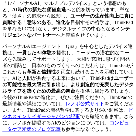
「1パーソナルAI、マルチプルデバイス」という構想のも
と、
AI時代の新たな価値創造
へと舵を切っています。単な
る「薄さ」の追求から脱却し、
ユーザーの生産性向上に真に
貢献する「意味のある」進化
を目指すその哲学は、ThinkPad
を単なるPCではなく、デジタルライフの中心となる
インテ
リジェントなパートナー
へと昇華させています。
パーソナルAIエージェント「Qira」を中心としたデバイス連
携は、
一貫したAI体験
を提供し、ユーザーの潜在的なニー
ズを先読みしてサポートします。 大和研究所に息づく開発
者の情熱と、日本のものづくりへのこだわりは、ThinkPadが
これからも
革新と信頼性
を両立し続けることを示唆していま
す。AIと人間が共創する未来において、ThinkPadは
ユーザー
の可能性を最大限に引き出し、より創造的で充実したデジタ
ルライフを築くための最高の舞台
を提供し続けるでしょう。
今後のThinkPadの進化に、ぜひご注目ください。ThinkPadの
最新情報や詳細については、
レノボ公式サイト
をご覧くださ
い。また、ThinkPadの開発哲学に関するより深い洞察は、
ビ
ジネスインサイダージャパンの記事
でも確認できます。さら
に、レノボが提唱するAIのビジョンについては、
コンピュ
ータケア愛媛のブログ記事
も参考になるでしょう。