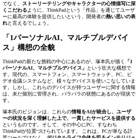
でなく、
ストーリーテリングやキャラクターの心情描写に深
くこだわる
ように、ThinkPadという「作品」を通じてユーザ
ーに最高の体験を提供したいという、開発者の
熱い思いの表
れ
と言えるでしょう。
「1パーソナルAI、マルチプルデバイ
ス」構想の全貌
ThinkPadの新たな挑戦の中心にあるのが、塚本氏が描く
「1
パーソナルAI、マルチプルデバイス」
という壮大な構想で
す。現代の、スマートフォン、スマートウォッチ、PC、ビ
デオ会議システムなど、様々なデバイスを使いこなしていま
す。しかし、これらのデバイスが持つユーザーに関する情報
は、未だ個別に管理され、バラバラの状態にあるのが現状で
す。
塚本氏のビジョンは、これらの
情報をAIが統合し、ユーザ
ーの状況を深く理解した上で、一貫したサービスを提供する
というものです。そして、その中心にPC、すなわち
ThinkPadが位置づけられています。 これは、PCが単なる計
算ツールではなく、
デジタルライフ全体を司るインテリジェ