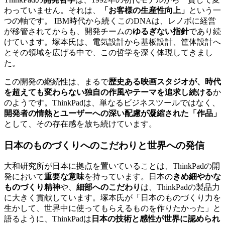
わっていません。それは、
「お客様の生産性向上」
という一
つの軸です。 IBM時代から続くこのDNAは、レノボに経営
が移管されてからも、開発チームの
ゆるぎない指針
であり続
けています。塚本氏は、電気設計から基板設計、筐体設計へ
とその領域を広げる中で、この哲学を深く体現してきまし
た。
この開発の継続性は、まるで
歴史ある映画スタジオが、時代
を超えても変わらない独自の作風やテーマを追求し続ける
か
のようです。ThinkPadは、単なるビジネスツールではなく、
開発者の情熱とユーザーへの深い配慮が凝縮された「作品」
として、その存在感を放ち続けています。
日本のものづくりへのこだわりと世界への発信
大和研究所が日本に拠点を置いていることは、ThinkPadの開
発において
重要な意味
を持っています。日本の
きめ細やかな
ものづくり精神
や、
細部へのこだわり
は、ThinkPadの製品力
に大きく貢献しています。塚本氏が「日本のものづくり力を
生かして、世界中に使ってもらえるものを作りたかった」と
語るように、ThinkPadは
日本の技術と感性が世界に認められ