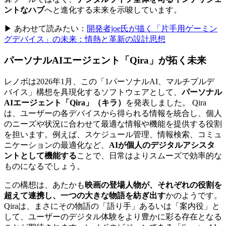
ントなハブ
へと進化する未来を示唆しています。
▶ あわせて読みたい：
開発者joe氏が描く「片手用ゲーミン
グデバイス」の未来：情熱と革新の設計思想
パーソナルAIエージェント「Qira」が拓く未来
レノボは2026年1月、この「1パーソナルAI、マルチプルデ
バイス」構想を具現化するソフトウェアとして、
パーソナル
AIエージェント「Qira」（キラ）
を発表しました。 Qira
は、ユーザーの各デバイスから得られる情報を統合し、個人
のニーズや状況に合わせて最適な情報や機能を提供する役割
を担います。例えば、スケジュール管理、情報検索、コミュ
ニケーションの最適化など、
AIが個人のデジタルアシスタ
ントとして機能する
ことで、日常はよりスムーズで効率的な
ものになるでしょう。
この構想は、あたかも
映画の登場人物が、それぞれの役割を
超えて連携し、一つの大きな物語を紡ぎ出す
かのようです。
Qiraは、まさにその物語の「語り手」あるいは「案内役」と
して、ユーザーのデジタル体験をより豊かに彩る存在となる