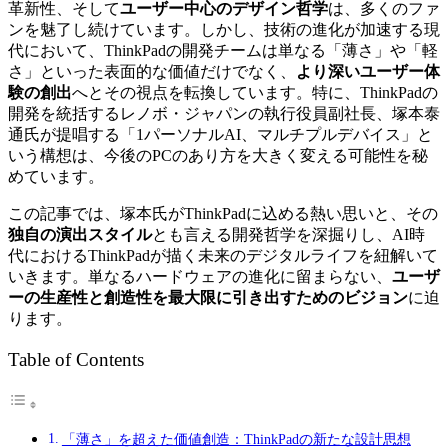
革新性、そして
ユーザー中心のデザイン哲学
は、多くのファ
ンを魅了し続けています。しかし、技術の進化が加速する現
代において、ThinkPadの開発チームは単なる「薄さ」や「軽
さ」といった表面的な価値だけでなく、
より深いユーザー体
験の創出
へとその視点を転換しています。特に、ThinkPadの
開発を統括するレノボ・ジャパンの執行役員副社長、塚本泰
通氏が提唱する「1パーソナルAI、マルチプルデバイス」と
いう構想は、今後のPCのあり方を大きく変える可能性を秘
めています。
この記事では、塚本氏がThinkPadに込める熱い思いと、その
独自の演出スタイル
とも言える開発哲学を深掘りし、AI時
代におけるThinkPadが描く未来のデジタルライフを紐解いて
いきます。単なるハードウェアの進化に留まらない、
ユーザ
ーの生産性と創造性を最大限に引き出すためのビジョン
に迫
ります。
Table of Contents
「薄さ」を超えた価値創造：ThinkPadの新たな設計思想