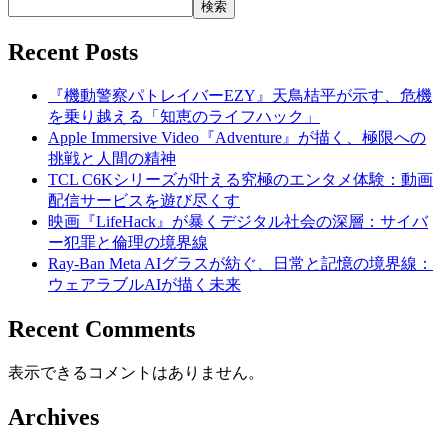
検索
Recent Posts
『機動警察パトレイバーEZY』天鳥桔平が示す、危機
を乗り越える「知恵のライフハック」
Apple Immersive Video『Adventure』が描く、極限への
挑戦と人間の精神
TCL C6Kシリーズが叶える究極のエンタメ体験：動画
配信サービスを遊び尽くす
映画『LifeHack』が暴くデジタル社会の深層：サイバ
ー犯罪と倫理の境界線
Ray-Ban Meta AIグラスが紡ぐ、日常と記憶の境界線：
ウェアラブルAIが描く未来
Recent Comments
表示できるコメントはありません。
Archives