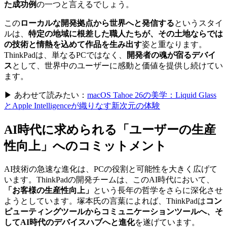
た成功例
の一つと言えるでしょう。
この
ローカルな開発拠点から世界へと発信する
というスタイ
ルは、
特定の地域に根差した職人たちが、その土地ならでは
の技術と情熱を込めて作品を生み出す
姿と重なります。
ThinkPadは、単なるPCではなく、
開発者の魂が宿るデバイ
ス
として、世界中のユーザーに感動と価値を提供し続けてい
ます。
▶ あわせて読みたい：
macOS Tahoe 26の美学：Liquid Glass
とApple Intelligenceが織りなす新次元の体験
AI時代に求められる「ユーザーの生産
性向上」へのコミットメント
AI技術の急速な進化は、PCの役割と可能性を大きく広げて
います。ThinkPadの開発チームは、このAI時代において、
「お客様の生産性向上」
という長年の哲学をさらに深化させ
ようとしています。塚本氏の言葉によれば、ThinkPadは
コン
ピューティングツールからコミュニケーションツールへ、そ
してAI時代のデバイスハブへと進化
を遂げています。