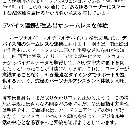
ことが期待されます。レノボのビジョンである「Smarter AI
for All」は、このQiraを通じて、
あらゆるユーザーにスマー
トなAI体験を届ける
という強い意志を表しています。
デバイス連携が生み出すシームレスな体験
「1パーソナルAI、マルチプルデバイス」構想の魅力は、
デ
バイス間のシームレスな連携
にあります。例えば、ThinkPad
で作業中にスマートフォンに届いた重要な通知をAIが検知
し、PC画面に表示したり、ビデオ会議中にスマートウォッ
チからバイタルデータを取得して、AIが集中力の低下を促
したりといったことが可能になります。これは、
ユーザーが
意識することなく、AIが最適なタイミングでサポートを提
供する
という、
究極のパーソナルアシスタント体験
を意味し
ます。
塚本氏自身も「まだ取りかかり中」と認めるように、この構
想の実現にはさらなる開発が必要ですが、その
目指す方向性
は明確です。 ThinkPadは、ハードウェアとしての進化だけ
でなく、ソフトウェアやAIとの融合を通じて、
デジタル生
活の中心となる存在
へと変貌を遂げようとしています。