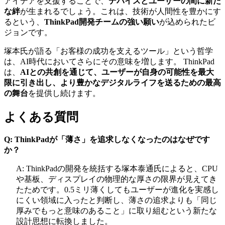
アイデアを支援することで、
デバイスとユーザーの間に新た
な絆
が生まれるでしょう。これは、技術が人間性を豊かにす
るという、
ThinkPad開発チームの強い願い
が込められたビ
ジョンです。
塚本氏が語る「お客様の成功を支えるツール」という哲学
は、AI時代においてさらにその意味を増します。 ThinkPad
は、
AIとの共創を通じて、ユーザーが自身の可能性を最大
限に引き出し、より豊かなデジタルライフを送るための最高
の舞台
を提供し続けます。
よくある質問
Q: ThinkPadが「薄さ」を追求しなくなったのはなぜです
か？
A: ThinkPadの開発を統括する塚本泰通氏によると、CPU
や基板、ディスプレイの物理的な厚さの限界が見えてき
たためです。0.5ミリ薄くしてもユーザーが進化を実感し
にくい領域に入ったと判断し、薄さの追求よりも「同じ
厚みでもっと意味のあること」に取り組むという新たな
設計思想に転換しました。