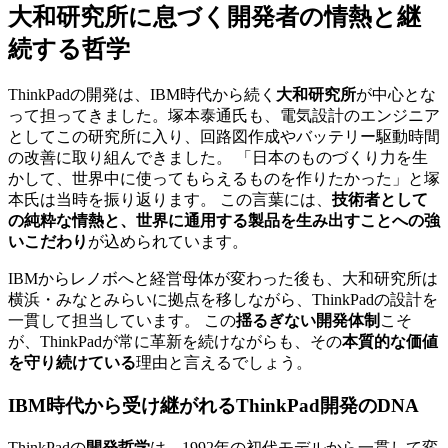
大和研究所に息づく開発者の情熱と継
続する哲学
ThinkPadの開発は、IBM時代から続く
大和研究所
が中心とな
って担ってきました。塚本泰通氏も、電気設計のエンジニア
としてこの研究所に入り、回路図作成やバッテリー駆動時間
の改善に取り組んできました。 「日本のものづくり力を生
かして、世界中に使ってもらえるものを作りたかった」と塚
本氏は当時を振り返ります。 この言葉には、
技術者として
の純粋な情熱と、世界に通用する製品を生み出すことへの強
いこだわり
が込められています。
IBMからレノボへと経営母体が変わった後も、大和研究所は
横浜・みなとみらいに拠点を移しながら、ThinkPadの設計を
一貫して担当しています。 この
揺るぎない開発体制
こそ
が、ThinkPadが常に革新を続けながらも、その
本質的な価値
を守り続けている
理由と言えるでしょう。
IBM時代から受け継がれるThinkPad開発のDNA
ThinkPadの
開発哲学
は、1992年の初代モデルから一貫して変