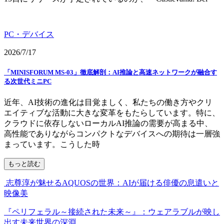
PC・デバイス
2026/7/17
「MINISFORUM MS-03」徹底解剖：AI推論と高速ネットワークが融合す
る次世代ミニPC
近年、AI技術の進化は目覚ましく、私たちの働き方やクリ
エイティブな活動に大きな変革をもたらしています。特に、
クラウドに依存しないローカルAI推論の需要が高まる中、
高性能でありながらコンパクトなデバイスへの期待は一層強
まっています。こうした時
もっと読む
志尊淳が魅せるAQUOSの世界：AIが届ける俳優の息遣いと
映像美
『ペリフェラル～接続された未来～』：ウェアラブルが映し
出す未来世界の深淵