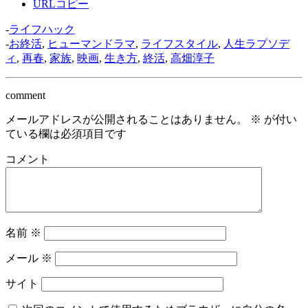
URLコピー
-
ライフハック
-
お終活
,
ヒューマンドラマ
,
ライフスタイル
,
人生ラプソデ
ィ
,
再春
,
家族
,
映画
,
生き方
,
終活
,
高畑淳子
comment
メールアドレスが公開されることはありません。
※
が付い
ている欄は必須項目です
コメント
名前
※
メール
※
サイト