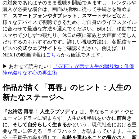
の対象であればそのまま視聴を開始できますし、レンタルや
購入が必要な場合は、画面の指示に従って手続きを進めま
す。
スマートフォンやタブレット、スマートテレビ
など、
様々なデバイスで視聴できるため、ご自身のライフスタイル
に合わせて最適な方法を選んでください。例えば、移動中に
スマホで少しずつ観たり、休日の夜に家族と大画面で楽しん
だりするのもおすすめです。詳しい視聴方法は、各配信サー
ビスの
公式ウェブサイト
をご確認ください。例えば、U-
NEXTの映画情報は
こちら
から確認できます。
▶ あわせて読みたい：
「GIFT」が示す人生の贈り物：俳優
陣が織りなす心の再生術
作品が描く「再春」のヒント：人生の
新たなステージへ
『お終活 再春！ 人生ラプソディ』
は、単なるコメディやヒ
ューマンドラマに留まらず、人生の後半戦をいかに
前向き
に、そして自分らしく生きるか
という、現代社会における重
要な問いに答える「ライフハック」が詰まっています。主人
公・千賀子の姿を通して、
年齢を重ねることの豊かさ
と、
新