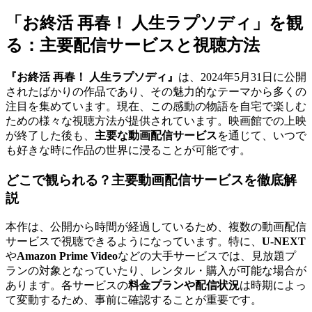
「お終活 再春！ 人生ラプソディ」を観
る：主要配信サービスと視聴方法
『お終活 再春！ 人生ラプソディ』
は、2024年5月31日に公開
されたばかりの作品であり、その魅力的なテーマから多くの
注目を集めています。現在、この感動の物語を自宅で楽しむ
ための様々な視聴方法が提供されています。映画館での上映
が終了した後も、
主要な動画配信サービス
を通じて、いつで
も好きな時に作品の世界に浸ることが可能です。
どこで観られる？主要動画配信サービスを徹底解
説
本作は、公開から時間が経過しているため、複数の動画配信
サービスで視聴できるようになっています。特に、
U-NEXT
や
Amazon Prime Video
などの大手サービスでは、見放題プ
ランの対象となっていたり、レンタル・購入が可能な場合が
あります。各サービスの
料金プランや配信状況
は時期によっ
て変動するため、事前に確認することが重要です。