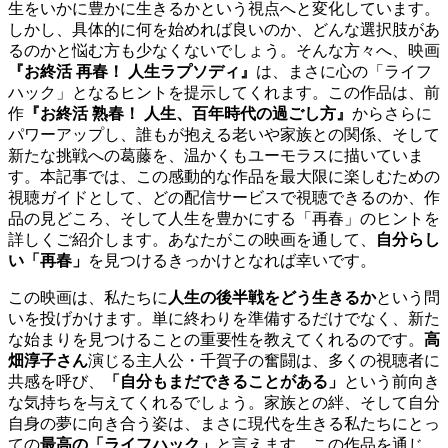
生をいかに豊かに生きるかという視点へと変化しています。
しかし、具体的に何を始めれば良いのか、どんな選択肢があ
るのかと悩む方も少なくないでしょう。そんな方々へ、映画
『お終活 再春！ 人生ラプソディ』
は、まさに心の「ライフ
ハック」となるヒントを提示してくれます。この作品は、前
作
『お終活 熟春！ 人生、百年時代の過ごし方』
からさらに
パワーアップし、誰もが抱える老いや家族との関係、そして
新たな挑戦への葛藤を、温かくもユーモラスに描いていま
す。本記事では、この感動的な作品を最大限に楽しむための
視聴ガイドとして、どの配信サービスで視聴できるのか、作
品の見どころ、そして人生を豊かにする「再春」のヒントを
詳しくご紹介します。あなたがこの映画を通して、
自分らし
い「再春」
を見つけるきっかけとなれば幸いです。
この映画は、私たちに
人生の後半戦をどう生きるか
という問
いを投げかけます。単に終わりを準備するだけでなく、新た
な始まりを見つけることの重要性を教えてくれるのです。
高
畑淳子さん
演じる主人公・千賀子の奮闘は、多くの視聴者に
共感を呼び、
「自分もまだできることがある」
という前向き
な気持ちを与えてくれるでしょう。家族との絆、そして自分
自身の夢に向き合う姿は、まさに現代を生きる私たちにとっ
ての
最高の「ライフハック」
と言えます。この作品を通じ