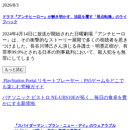
2026/8/3
ドラマ『アンチヒーロー』が解き明かす、法廷を覆す「視点転換」のライ
フハック
2024年4月14日に放送が開始された日曜劇場『アンチヒーロ
ー』は、その衝撃的なストーリー展開で多くの視聴者を惹き
つけました。長谷川博己さん演じる弁護士・明墨正樹が、有
罪率99.9%とされる日本の刑事裁判において、殺人犯をも無
罪にしてしまう
もっと読む
PlayStation Portal リモートプレーヤー：PS5ゲームをどこで
も楽しむ究極ガイド
パナソニック ビストロ NE-UBS10Eが拓く、毎日の食卓を豊
かにする新境地
『スパイダーマン：ブラン・ニュー・デイ』のウェアラブル