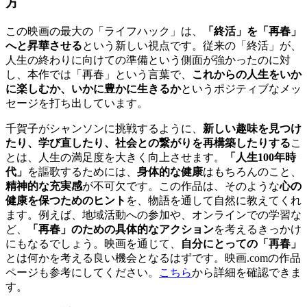
方
この映画の最大の「ライフハック」は、
「終活」を「再春」
へと昇華させる
という新しい視点です。従来の「終活」が、
人生の終わりに向けての準備という側面が強かったのに対
し、本作では「再春」という言葉で、
これからの人生をいか
に楽しむか、いかに豊かに生きるか
というポジティブなメッ
セージを打ち出しています。
千賀子がシャンソンに挑戦するように、
新しい趣味を見つけ
たり、学び直したり、社会との繋がりを再構築したりする
こ
とは、人生の満足度を大きく向上させます。
「人生100年時
代」
を謳歌するためには、
身体的な健康
はもちろんのこと、
精神的な充実感
が不可欠です。この作品は、そのような
心の
健康を保つためのヒント
を、物語を通して自然に教えてくれ
ます。例えば、地域活動への参加や、オンラインでの学習な
ど、
「再春」のための具体的なアクション
を考えるきっかけ
にもなるでしょう。映画を通じて、
自分にとっての「再春」
とは何かを考える良い機会となるはずです。映画.comの作品
ページも参考にしてください。
こちら
から詳細を確認できま
す。