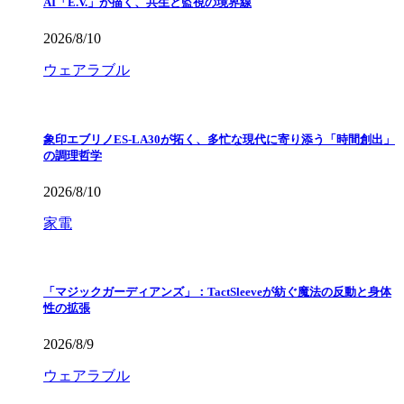
AI「E.V.」が描く、共生と監視の境界線
2026/8/10
ウェアラブル
象印エブリノES-LA30が拓く、多忙な現代に寄り添う「時間創出」
の調理哲学
2026/8/10
家電
「マジックガーディアンズ」：TactSleeveが紡ぐ魔法の反動と身体
性の拡張
2026/8/9
ウェアラブル