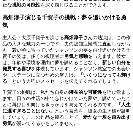
たな挑戦の可能性
を深く感じ取ることができます。
高畑淳子演じる千賀子の挑戦：夢を追いかける勇
気
主人公・大原千賀子を演じる
高畑淳子さん
の熱演は、この作
品の大きな魅力の一つです。夫の認知症疑惑に直面しながら
も、若い頃に習っていたシャンソンの夢を再び追いかける千
賀子の姿は、多くの視聴者に
勇気と感動
を与えます。彼女
は、年齢や環境を理由に夢を諦めることなく、
新しい自分を
発見する喜び
を体現しています。シャンソン教室での出会い
や、ステージに立つための努力は、
「いくつになっても輝け
る」
という力強いメッセージを伝えてくれるでしょう。
千賀子の挑戦は、私たち自身の
潜在的な可能性
を呼び覚まし
ます。日々の生活の中で忘れかけていた夢や、諦めていたこ
とに再び目を向けるきっかけを与えてくれるのです。
「人生
に遅すぎることはない」
という言葉を、彼女の生き様が証明
しています。この作品を観ることで、
新たな一歩を踏み出す
勇気
が湧いてくるかもしれません。