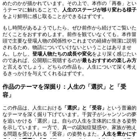
めたのかが描かれています。その上で、本作の「再春」とい
うテーマに触れることで、
人生のステージが移り変わる様子
をより鮮明に感じ取ることができるはずです。
もし時間があるようでしたら、ぜひ前作から続けてご覧いた
だくことをおすすめします。前作を観ていなくても、本作冒
頭で主要な登場人物の関係性やこれまでの経緯が簡潔に説明
されるため、物語についていけないということはありませ
ん。しかし、
登場人物たちの成長や変化
をより深く感じたい
のであれば、公開順に視聴するのが
最もおすすめの楽しみ方
と言えるでしょう。どちらの作品も、人生について深く考え
るきっかけを与えてくれるはずです。
作品のテーマを深掘り：人生の「選択」と「受
容」
この作品は、人生における
「選択」と「受容」
という普遍的
なテーマを深く掘り下げています。千賀子がシャンソンの夢
を追いかける「選択」は、自らの人生を主体的に生きる姿勢
を示しています。一方で、真一の認知症疑惑や、家族が抱え
る問題を受け入れる「受容」の姿勢もまた、
人生を豊かにす