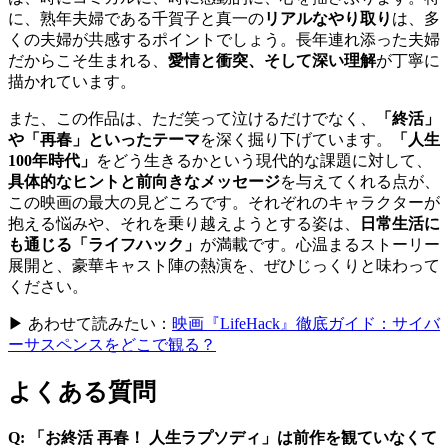
に、熟年夫婦である千賀子と真一の
リアルなやり取り
は、多
くの夫婦が共感するポイントでしょう。長年連れ添った夫婦
だからこそ生まれる、
愛情と衝突、そして深い理解
が丁寧に
描かれています。
また、この作品は、ただ笑って泣けるだけでなく、
「終活」
や「再春」といったテーマ
を深く掘り下げています。
「人生
100年時代」
をどう生きるかという現代的な課題に対して、
具体的なヒントと前向きなメッセージ
を与えてくれる点が、
この映画の最大の見どころです。それぞれのキャラクターが
抱える悩みや、それを乗り越えようとする姿は、
日常生活に
も通じる「ライフハック」
が満載です。心温まるストーリー
展開と、豪華キャスト陣の熱演を、ぜひじっくりと味わって
ください。
▶ あわせて読みたい：
映画『LifeHack』徹底ガイド：サイバ
ーサスペンスをどこで観る？
よくある質問
Q: 「お終活 再春！ 人生ラプソディ」は前作を観ていなくて