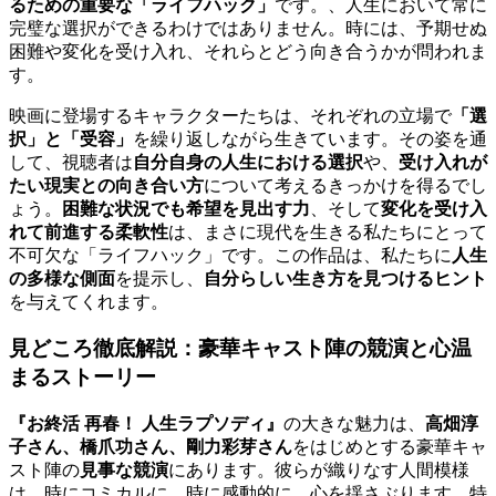
るための重要な「ライフハック」
です。、人生において常に
完璧な選択ができるわけではありません。時には、予期せぬ
困難や変化を受け入れ、それらとどう向き合うかが問われま
す。
映画に登場するキャラクターたちは、それぞれの立場で
「選
択」と「受容」
を繰り返しながら生きています。その姿を通
して、視聴者は
自分自身の人生における選択
や、
受け入れが
たい現実との向き合い方
について考えるきっかけを得るでし
ょう。
困難な状況でも希望を見出す力
、そして
変化を受け入
れて前進する柔軟性
は、まさに現代を生きる私たちにとって
不可欠な「ライフハック」です。この作品は、私たちに
人生
の多様な側面
を提示し、
自分らしい生き方を見つけるヒント
を与えてくれます。
見どころ徹底解説：豪華キャスト陣の競演と心温
まるストーリー
『お終活 再春！ 人生ラプソディ』
の大きな魅力は、
高畑淳
子さん、橋爪功さん、剛力彩芽さん
をはじめとする豪華キャ
スト陣の
見事な競演
にあります。彼らが織りなす人間模様
は、時にコミカルに、時に感動的に、心を揺さぶります。特