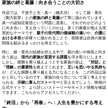
家族の絆と葛藤：向き合うことの大切さ
作品では、千賀子と夫・真一（橋爪功）、そして娘・亜矢
（剛力彩芽）との
家族の絆と葛藤
が丁寧に描かれています。
真一の認知症疑惑という問題に直面し、それぞれがどのよう
に向き合い、支え合っていくのかは、多くの家庭が抱える現
実的なテーマです。
親子の世代間の価値観の違い
や、
介護に
おける本音
が赤裸々に描かれることで、視聴者は自身の家族
関係を顧みるきっかけを得るでしょう。
特に、娘・亜矢が結婚を控える中で、親の老いや病気と向き
合う姿は、
現代の家族が直面する課題
を浮き彫りにします。
しかし、困難を乗り越えようとする家族の姿は、
「対話」と
「理解」の重要性
を教えてくれます。
互いを思いやる気持ち
が、どんな困難も乗り越える力になることを、この作品は温
かく示しているのです。家族の在り方について深く考えさせ
られる、
示唆に富んだストーリー
と言えるでしょう。映画の
公式サイトで、より詳しいストーリーやキャスト情報を確認
できます。こちらからアクセスしてください。
「終活」から「再春」へ：人生を豊かにする考え