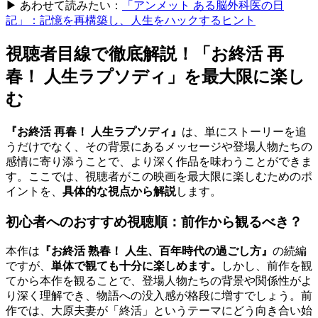
▶ あわせて読みたい：
「アンメット ある脳外科医の日
記」：記憶を再構築し、人生をハックするヒント
視聴者目線で徹底解説！「お終活 再
春！ 人生ラプソディ」を最大限に楽し
む
『お終活 再春！ 人生ラプソディ』
は、単にストーリーを追
うだけでなく、その背景にあるメッセージや登場人物たちの
感情に寄り添うことで、より深く作品を味わうことができま
す。ここでは、視聴者がこの映画を最大限に楽しむためのポ
イントを、
具体的な視点から解説
します。
初心者へのおすすめ視聴順：前作から観るべき？
本作は
『お終活 熟春！ 人生、百年時代の過ごし方』
の続編
ですが、
単体で観ても十分に楽しめます。
しかし、前作を観
てから本作を観ることで、登場人物たちの背景や関係性がよ
り深く理解でき、物語への没入感が格段に増すでしょう。前
作では、大原夫妻が「終活」というテーマにどう向き合い始