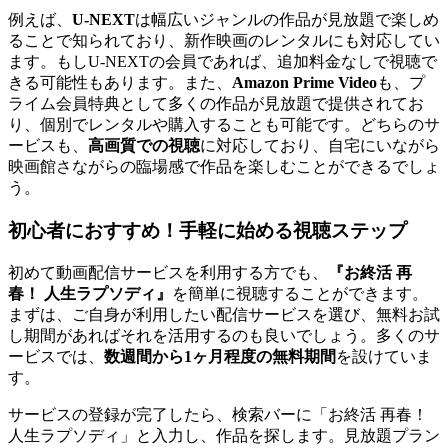
例えば、
U-NEXT
は幅広いジャンルの作品が見放題で楽しめ
ることで知られており、新作映画のレンタルにも対応してい
ます。もしU-NEXTの会員であれば、追加料金なしで視聴で
きる可能性もあります。また、
Amazon Prime Video
も、プ
ライム会員特典として多くの作品が見放題で提供されてお
り、個別でレンタルや購入することも可能です。どちらのサ
ービスも、
高画質での視聴
に対応しており、自宅にいながら
映画館さながらの臨場感で作品を楽しむことができるでしょ
う。
初心者におすすめ！手軽に始める視聴ステップ
初めて動画配信サービスを利用する方でも、
『お終活 再
春！ 人生ラプソディ』
を簡単に視聴することができます。
まずは、ご自身が利用したい配信サービスを選び、無料お試
し期間があればそれを活用するのも良いでしょう。多くのサ
ービスでは、
数週間から1ヶ月程度の無料期間
を設けていま
す。
サービスの登録が完了したら、検索バーに「お終活 再春！
人生ラプソディ」と入力し、作品を探します。見放題プラン