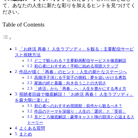
て、あなたの人生に新たな彩りを加えるヒントを見つけてく
ださい。
Table of Contents
「お終活 再春！ 人生ラプソディ」を観る：主要配信サービ
スと視聴方法
どこで観られる？主要動画配信サービスを徹底解説
初心者におすすめ！手軽に始める視聴ステップ
作品が描く「再春」のヒント：人生の新たなステージへ
高畑淳子演じる千賀子の挑戦：夢を追いかける勇気
家族の絆と葛藤：向き合うことの大切さ
「終活」から「再春」へ：人生を豊かにする考え方
視聴者目線で徹底解説！「お終活 再春！ 人生ラプソディ」
を最大限に楽しむ
初心者へのおすすめ視聴順：前作から観るべき？
作品のテーマを深掘り：人生の「選択」と「受容」
見どころ徹底解説：豪華キャスト陣の競演と心温まるス
トーリー
よくある質問
まとめ