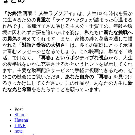
『お終活 再春！ 人生ラプソディ』
は、人生100年時代を豊か
に生きるための
貴重な「ライフハック」
が詰まった心温まる
作品です。高畑淳子さん演じる主人公・千賀子の、年齢や環
境に囚われずに夢を追いかける姿は、私たちに
新たな挑戦へ
の勇気
を与えてくれます。また、家族の絆と葛藤を通して描
かれる
「対話と受容の大切さ」
は、多くの家庭にとって示唆
に富むメッセージとなるでしょう。この映画は、単なる「終
活」ではなく、
「再春」というポジティブな視点
から、人生
の後半戦をいかに充実させるかというヒントを提示してくれ
ます。主要な動画配信サービスで手軽に視聴できるため、ぜ
ひこの機会にご覧いただき、
あなた自身の「再春」
を見つけ
るきっかけにしてください。この作品が、あなたの人生に
新
たな光と希望
をもたらすことを願っています。
Post
Share
Hatena
LINE
note