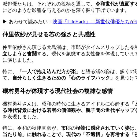
派俳優たちは、それぞれの役柄を通して、
令和世代が直面す
にどのような影響を与えるのかを深く掘り下げています。
▶ あわせて読みたい：
映画『LifeHack』：新世代俳優た
仲里依紗が見せる芯の強さと共感性
仲里依紗さん演じる犬島渚は、市郎がタイムスリップした令
立しようと奮闘
する、現代を象徴する女性像を体現していま
に演じました。
特に、
「一人で抱え込んだ方が楽」
と語る渚の姿は、多くの
て、
自分らしく生きるための「心のライフハック」
を見つけ
磯村勇斗が体現する現代社会の複雑な感情
磯村勇斗さんは、昭和の時代に生きるアイドルに心酔する
「
る時代背景における若者の価値観や、親子間の世代ギャップ
を表現しました。
特に、令和の秋津真彦が、市郎の
極論に感化されていく姿
は
当たり前」に触れることで、現代の「不適切」を再考する「