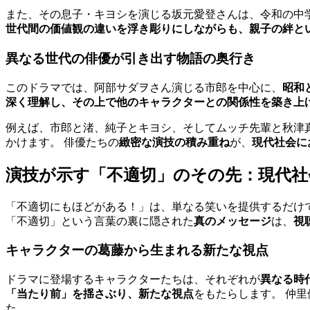
また、その息子・キヨシを演じる坂元愛登さんは、令和の中
世代間の価値観の違いを浮き彫りにしながらも、親子の絆と
異なる世代の俳優が引き出す物語の奥行き
このドラマでは、阿部サダヲさん演じる市郎を中心に、
昭和
深く理解し、その上で他のキャラクターとの関係性を築き上
例えば、市郎と渚、純子とキヨシ、そしてムッチ先輩と秋津
かけます。 俳優たちの
緻密な演技の積み重ね
が、
現代社会に
演技が示す「不適切」のその先：現代
「不適切にもほどがある！」は、単なる笑いを提供するだけ
「不適切」という言葉の裏に隠された
真のメッセージ
は、
視
キャラクターの葛藤から生まれる新たな視点
ドラマに登場するキャラクターたちは、それぞれが
異なる時
「当たり前」を揺さぶり、新たな視点
をもたらします。 仲
た。