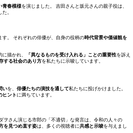
い青春模様
を演じました。 吉田さんと坂元さんの親子役は、
した。
ます。 それぞれの俳優が、自身の役柄の
時代背景や価値観を
的に描かれ、
「異なるものを受け入れる」ことの重要性
を訴え
存する社会のあり方
を私たちに示唆しています。
問い
を、
俳優たちの演技を通して
私たちに投げかけました。
のヒント
に満ちています。
サダヲさん演じる市郎の「不適切」な発言は、令和の人々の
方を見つめ直す姿
は、多くの視聴者に
共感と示唆
を与えまし