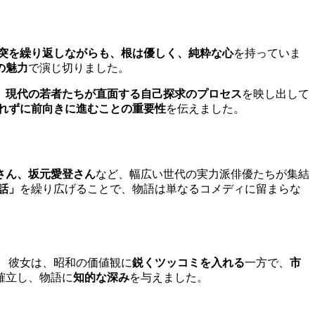
突を繰り返しながらも、根は優しく、純粋な心
を持っていま
の魅力
で演じ切りました。
、
現代の若者たちが直面する自己探求のプロセス
を映し出して
れずに前向きに進むことの重要性
を伝えました。
さん、坂元愛登さん
など、幅広い世代の実力派俳優たちが集結
話」
を繰り広げることで、物語は単なるコメディに留まらな
 彼女は、昭和の価値観に
鋭くツッコミを入れる
一方で、
市
確立し、物語に
知的な深み
を与えました。