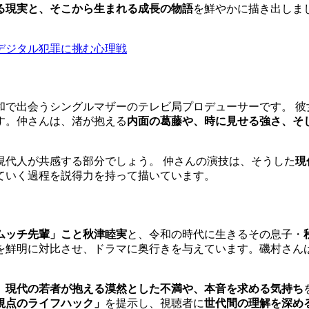
る現実と、そこから生まれる成長の物語
を鮮やかに描き出しま
ちがデジタル犯罪に挑む心理戦
和で出会うシングルマザーのテレビ局プロデューサーです。 彼
す。仲さんは、渚が抱える
内面の葛藤や、時に見せる強さ、そ
現代人が共感する部分でしょう。 仲さんの演技は、そうした
現
ていく過程を説得力を持って描いています。
ムッチ先輩」こと秋津睦実
と、令和の時代に生きるその息子・
を鮮明に対比させ、ドラマに奥行きを与えています。磯村さん
、
現代の若者が抱える漠然とした不満や、本音を求める気持ち
視点のライフハック」
を提示し、視聴者に
世代間の理解を深め