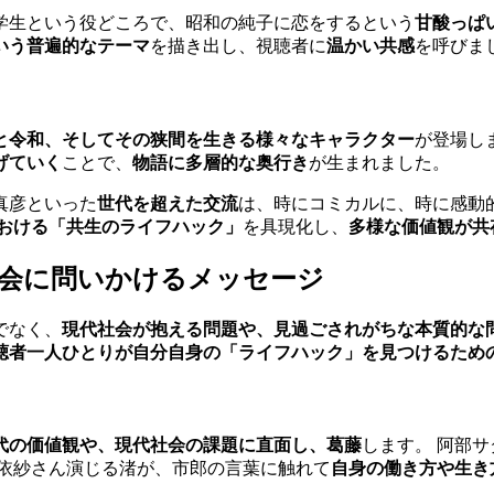
学生という役どころで、昭和の純子に恋をするという
甘酸っぱ
いう普遍的なテーマ
を描き出し、視聴者に
温かい共感
を呼びま
と令和、そしてその狭間を生きる様々なキャラクター
が登場し
げていく
ことで、
物語に多層的な奥行き
が生まれました。
真彦といった
世代を超えた交流
は、時にコミカルに、時に感動
おける「共生のライフハック」
を具現化し、
多様な価値観が共
社会に問いかけるメッセージ
でなく、
現代社会が抱える問題や、見過ごされがちな本質的な
聴者一人ひとりが自分自身の「ライフハック」を見つけるため
代の価値観や、現代社会の課題に直面し、葛藤
します。 阿部
里依紗さん演じる渚が、市郎の言葉に触れて
自身の働き方や生き