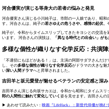
河合優実が演じる等身大の若者の悩みと発見
河合優実さん演じる小川純子は、市郎の一人娘であり、昭和
す。河合さんは、純子の
若さゆえの危うさや、感情の起伏、
純子が、令和からタイムスリップしてきたキヨシとの交流を
います。 河合さんの演技は、
「異なる時代との出会い」がも
多様な個性が織りなす化学反応：共演陣
「不適切にもほどがある！」は、主演の阿部サダヲさんだけ
し、その
多様な個性が織りなす化学反応
がドラマの大きな魅
い
深い人間ドラマ
へと昇華されました。
吉田羊と坂元愛登が魅せるベテランの安定感と深み
吉田羊さん演じる向坂サカエは、令和から昭和にタイムスリ
郎の人間性に触れて変化していく
姿を見せます。吉田さんの
▶ あわせて読みたい：
映画『LifeHack』：新世代俳優が