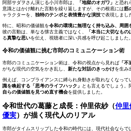
阿部サダヲさん演じる小川市郎は、
「地獄のオガワ」
と恐れ
意識とはかけ離れた言動を繰り返しますが、その根底には
筋
ャラクターを、
独特のテンポと表情豊かな演技
で表現しまし
特に、昭和の価値観を
令和の環境に無理なく持ち込み、周囲
彼の言動は、単なる懐古主義ではなく、
「本当に大切なもの
る
真摯な思い
を伝え、視聴者に深い共感を呼び起こしました
令和の価値観に挑む市郎のコミュニケーション術
市郎のコミュニケーション術は、令和の視点から見れば
「不
がちな現代の空気をかき乱し、
新たな対話のきっかけ
を生み
例えば、コンプライアンスに縛られ身動きが取れなくなって
識を喚起する「思考のライフハック」
とも言えるでしょう。
自らの価値観を見つめ直す機会
を提供しました。
令和世代の葛藤と成長：
仲里依紗（
仲里
優実
）
が描く現代人のリアル
市郎がタイムスリップした令和の時代には、現代社会ならで