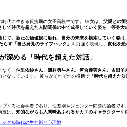
の時代に生きる反抗期の女子高校生です。 彼女は、
父親との衝
そして時代を超えた人間関係の中で成長していく姿
を、
等身大
通じて、
新たな価値観に触れ、自分の未来を模索していく姿
は
たらす「自己発見のライフハック」
を力強く表現し、
変化を恐
が深める「時代を超えた対話」
でなく、
仲里依紗さん、磯村勇斗さん、河合優実さん、吉田羊
力となっています。 彼らがそれぞれの役柄で
「時代を超えた対
ップする社会学者であり、性差別やジェンダー問題の論者です。
演技は、
知的ながらも人間味あふれるサカエのキャラクター
を
挑むデジタル時代の生存術と心理戦