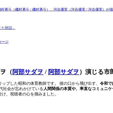
村勇斗（磯村勇斗 / 磯村勇斗）、河合優実（河合優実 / 河合優実）が
えた対話」
セージ
ヲ（
阿部サダヲ
/
阿部サダヲ
）
演じる市
スリップした昭和の体育教師です。 彼の口から飛び出す、
令和で
代社会が忘れかけている
人間関係の本質や、率直なコミュニケ
分け、視聴者の心を掴みました。