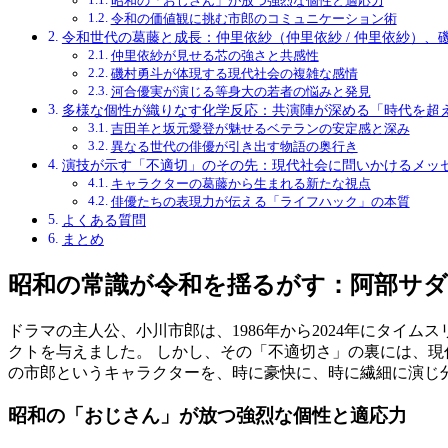
昭和の「おじさん」が放つ強烈な個性と適応力
令和の価値観に挑む市郎のコミュニケーション術
令和世代の葛藤と成長：仲里依紗（仲里依紗 / 仲里依紗）、磯
仲里依紗が見せる芯の強さと共感性
磯村勇斗が体現する現代社会の複雑な感情
河合優実が演じる等身大の若者の悩みと発見
多様な個性が織りなす化学反応：共演陣が深める「時代を超
吉田羊と坂元愛登が魅せるベテランの安定感と深み
異なる世代の俳優が引き出す物語の奥行き
演技が示す「不適切」のその先：現代社会に問いかけるメッ
キャラクターの葛藤から生まれる新たな視点
俳優たちの表現力が伝える「ライフハック」の本質
よくある質問
まとめ
昭和の常識が令和を揺るがす：
阿部サダ
ドラマの主人公、小川市郎は、1986年から2024年にタイム
クトを与えました。 しかし、その「不適切さ」の裏には、現
の市郎というキャラクターを、時に豪快に、時に繊細に演じ
昭和の「おじさん」が放つ強烈な個性と適応力