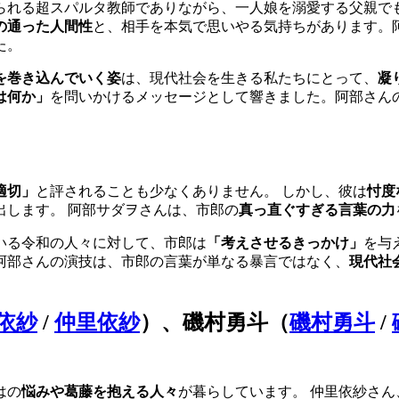
られる超スパルタ教師でありながら、一人娘を溺愛する父親で
の通った人間性
と、相手を本気で思いやる気持ちがあります。
た。
を巻き込んでいく姿
は、現代社会を生きる私たちにとって、
凝
は何か」
を問いかけるメッセージとして響きました。阿部さん
。
適切」
と評されることも少なくありません。 しかし、彼は
忖度
出します。 阿部サダヲさんは、市郎の
真っ直ぐすぎる言葉の力
いる令和の人々に対して、市郎は
「考えさせるきっかけ」
を与
阿部さんの演技は、市郎の言葉が単なる暴言ではなく、
現代社
依紗
/
仲里依紗
）
、
磯村勇斗（
磯村勇斗
/
はの
悩みや葛藤を抱える人々
が暮らしています。 仲里依紗さ