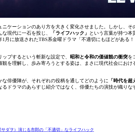
ュニケーションのあり方を大きく変化させました。しかし、そ
んな現代に一石を投じ、
「ライフハック」
という言葉が持つ本
年1月に放送されたTBS系金曜ドラマ「
不適切にもほどがある！
リップするという斬新な設定で、
昭和と令和の価値観の衝突
を
値観を理解し、歩み寄ろうとする姿は、まさに現代社会におけ
かな俳優陣が、それぞれの役柄を通してどのように
「時代を超
なるドラマのあらすじ紹介ではなく、俳優たちの演技が織りな
阿部サダヲ）演じる市郎の「不適切」なライフハック