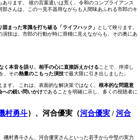
もあります。 彼の言葉遣いは荒く、令和のコンプライアンス
阿部さんは、この一見不器用ながらも人間味あふれる市郎のキ
り固まった常識を打ち破る「ライフハック」
として映ります。
の演技は、市郎の行動が時に滑稽に見えながらも、その奥にあ
なく本音を語り、相手の心に直接訴えかける
ことで、停滞し
を、その
熱量のこもった演技
で最大限に引き出しました。
えます。 これは、表面的な解決策ではなく、
根本的な問題意
会への鋭い問いかけ
であることを明確に示し、多くの視聴者に
磯村勇斗
）
、
河合優実（
河合優実
/
河合
ん、磯村勇斗さん、河合優実さんといった若手から中堅の実力