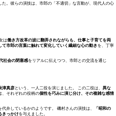
した。彼らの演技は、市郎の「不適切」な言動が、現代人の心
女は
働き方改革の波に翻弄されながらも、仕事と子育てを両
して市郎の言葉に触れて変化していく繊細な心の動き
を、丁寧
代社会の閉塞感
をリアルに伝えつつ、市郎との交流を通じ
秋津真彦
という、一人二役を演じました。 この二役は、
異な
は、それぞれの役柄の
個性を巧みに演じ分け、その複雑な感情
を代弁しているかのようです。 磯村さんの演技は、
「昭和の
るきっかけ
を与えました。