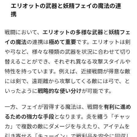
エリオットの武器と妖精フェイの魔法の連
携
戦闘において、
エリオットの多様な武器
と
妖精フェ
イの魔法
の連携は
極めて重要
です。エリオットは剣
や弓など、様々な種類の武器を状況に合わせて切り
替えることができ、それぞれ異なる攻撃スタイルや
特性を持っています。例えば、近接戦闘が得意な敵
には剣で、遠距離から攻撃してくる敵には弓で、と
いったように
戦略的な使い分け
が可能です。
一方、フェイが習得する魔法は、戦闘を
有利に進め
るための強力な手段
となります。炎を纏う「チャッ
カ」で複数の敵にダメージを与えたり、アイテムを
引き寄せる「キューイン」で戦利品を安全に回収し