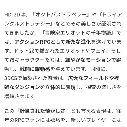
HD-2Dは、『オクトパストラベラー』や『トライア
ングルストラテジー』などでその美しさが証明され
てきましたが、『冒険家エリオットの千年物語』で
は、
アクションRPGとして新たな進化
を遂げていま
す。ドット絵で描かれたエリオットやフェイ、そし
て敵キャラクターたちは、
細やかなモーション
で躍
動し、
戦闘に躍動感
を与えています。同時に、
3DCGで構築された背景は、
広大なフィールドや複
雑なダンジョン
を
立体的に表現
し、探索の楽しさを
増幅させます。
この
「計算された懐かしさ」
とも言える表現は、往
年のRPGファンには郷愁を、新しいプレイヤーには