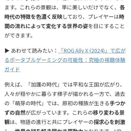
ます。これらの景観は、単に美しいだけでなく、
各
時代の特徴を色濃く反映
しており、プレイヤーは
時
間の流れによって変化する世界の姿
を目にすること
ができます。
▶ あわせて読みたい：
「ROG Ally X (2024)」で広が
るポータブルゲーミングの可能性：究極の視聴体験
ガイド
例えば、「加護の時代」では平和な王国が広がり、
人々が穏やかに暮らす様子が描かれる一方で、過去
の「萌芽の時代」では、原初の種族が生きる
手つか
ずの自然
が広がっています。これらの
移り変わる景
観
は、物語の進行と共にプレイヤーの
探求心を刺激