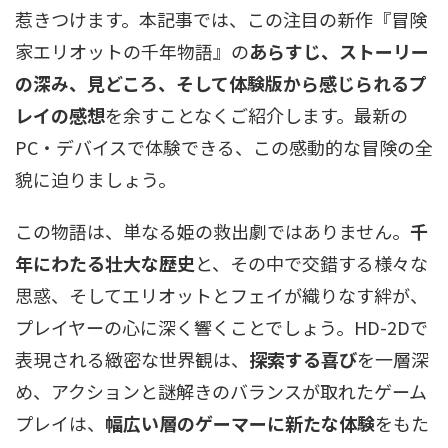
惹きつけます。本記事では、この注目の新作『冒険
家エリオットの千年物語』の
あらすじ、ストーリー
の深み、見どころ、そして体験版から感じられるプ
レイの感想
を余すことなくご紹介します。最新の
PC・デバイスで体験できる、この感動的な冒険の全
貌に迫りましょう。
この物語は、単なる姫の救出劇ではありません。
千
年にわたる壮大な歴史
と、その中で交錯する様々な
思惑、そしてエリオットとフェイが織りなす絆が、
プレイヤーの心に深く響くことでしょう。HD-2Dで
表現される緻密な世界観は、
探索する喜び
を一層深
め、アクションと謎解きのバランスが取れたゲーム
プレイは、
幅広い層のゲーマーに新たな体験
をもた