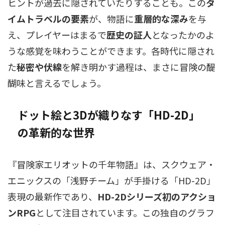
ヒントが過去に隠されていたりすることも。この
タ
イムトラベルの要素
が、物語に
重層的な深み
を与
え、プレイヤーはまるで
歴史の証人
となったかのよ
うな感覚を味わうことができます。各時代に隠され
た
秘密や伏線
を解き明かす過程は、まさに冒険の醍
醐味と言えるでしょう。
ドット絵と3Dが織りなす「HD-2D」
の革新的な世界
『冒険家エリオットの千年物語』は、スクウェア・
エニックスの「浅野チーム」が手掛ける「HD-2D」
表現の最新作であり、
HD-2Dシリーズ初のアクショ
ンRPG
として注目されています。この独自のグラフ