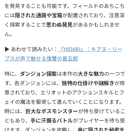
を発見することも可能です。フィールドのあちこち
には
隠された通路や宝箱
が配置されており、注意深
く探索することで
思わぬ発見
があるかもしれませ
ん。
▶ あわせて読みたい：
『HIDARI』：キアヌ・リー
ブスが声で魅せる復讐の甚五郎
特に、
ダンジョン探索
は本作の
大きな魅力
の一つで
す。各ダンジョンには、
独特の仕掛けや謎解き
が用
意されており、エリオットのアクションスキルとフ
ェイの魔法を駆使して進んでいくことになります。
時には、
巨大なボスモンスター
が待ち受けているこ
ともあり、
手に汗握るバトル
がプレイヤーを待ち受
けます。ダンジョンを攻略し、
奥に隠された秘密を