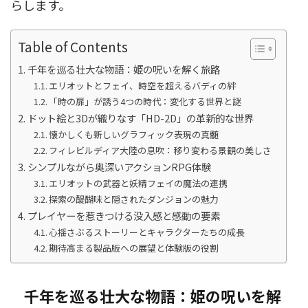
らします。
Table of Contents
千年を巡る壮大な物語：姫の呪いを解く旅路
エリオットとフェイ、時空を超えるバディの絆
「時の扉」が誘う4つの時代：変化する世界と謎
ドット絵と3Dが織りなす「HD-2D」の革新的な世界
懐かしくも新しいグラフィック表現の真髄
フィレビルディア大陸の息吹：移り変わる景観の美しさ
シンプルながら奥深いアクションRPG体験
エリオットの武器と妖精フェイの魔法の連携
探索の醍醐味と隠されたダンジョンの魅力
プレイヤーを惹きつける没入感と感動の要素
心揺さぶるストーリーとキャラクターたちの成長
期待高まる製品版への展望と体験版の役割
千年を巡る壮大な物語：姫の呪いを解