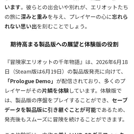
います
。彼らとの出会いや別れが、エリオットたち
の旅に
深みと重み
を与え、プレイヤーの心に
忘れら
れない思い出
を刻むことでしょう。
期待高まる製品版への展望と体験版の役割
『冒険家エリオットの千年物語』は、2026年6月18
日（Steam版は6月19日）の製品版発売に向けて、
「Prologue Demo」
が配信されており、多くのプ
レイヤーがその
片鱗を体験
しています。体験版で
は、製品版の序盤をプレイすることができ、
セーブ
データを製品版に引き継ぐことが可能
であるため、
発売後もスムーズに冒険を続けることができます。