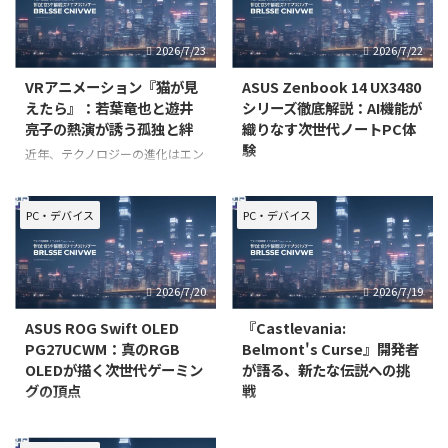
2026/7/23
2026/7/22
VRアニメーション『猫が見
ASUS Zenbook 14 UX3480
えたら』：若葉竜也と遊井
シリーズ徹底解説：AI機能が
亮子の熱演が誘う孤独と絆
織りなす次世代ノートPC体
験
近年、テクノロジーの進化はエン
ターテインメントの形を大きく変
近年、ノートPCの進化は目覚ま
え、特にVR（仮想現実）コンテ
しく、特にAI技術の統合によっ
ンツは、観る者にこれまでにない
て、その可能性は大きく広がって
PC・デバイス
PC・デバイス
没入感と深い体験を提供していま
います。しかし、数多ある製品の
す。ただ映像を「観る」だけでな
中から、自分のニーズに本当に合
く、物語の世界に「入り込む」こ
った一台を見つけ出すのは容易で
2026/7/20
2026/7/19
とで、登場人物の感情や背景をよ
はありません。多くのユーザーが
「最新のAI機能って具体的に何
ASUS ROG Swift OLED
『Castlevania:
PG27UCWM：真のRGB
Belmont's Curse』開発者
OLEDが描く次世代ゲーミン
が語る、新たな伝説への挑
グの頂点
戦
ゲーミングモニターの進化は止ま
ゴシックホラーアクションの金字
ることを知りませんが、その中で
塔として、長きにわたり世界中の