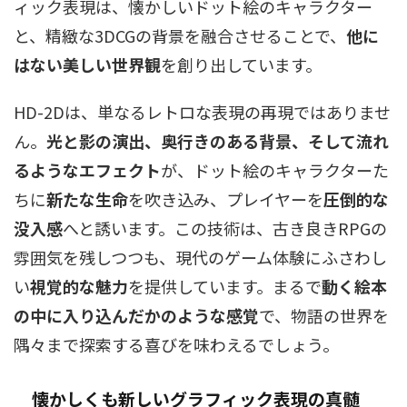
ィック表現は、懐かしいドット絵のキャラクター
と、精緻な3DCGの背景を融合させることで、
他に
はない美しい世界観
を創り出しています。
HD-2Dは、単なるレトロな表現の再現ではありませ
ん。
光と影の演出、奥行きのある背景、そして流れ
るようなエフェクト
が、ドット絵のキャラクターた
ちに
新たな生命
を吹き込み、プレイヤーを
圧倒的な
没入感
へと誘います。この技術は、古き良きRPGの
雰囲気を残しつつも、現代のゲーム体験にふさわし
い
視覚的な魅力
を提供しています。まるで
動く絵本
の中に入り込んだかのような感覚
で、物語の世界を
隅々まで探索する喜びを味わえるでしょう。
懐かしくも新しいグラフィック表現の真髄