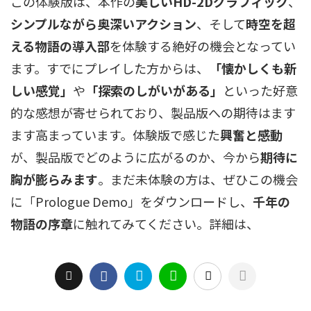
この体験版は、本作の
美しいHD-2Dグラフィック
、
シンプルながら奥深いアクション
、そして
時空を超
える物語の導入部
を体験する絶好の機会となってい
ます。すでにプレイした方からは、
「懐かしくも新
しい感覚」
や
「探索のしがいがある」
といった好意
的な感想が寄せられており、製品版への期待はます
ます高まっています。体験版で感じた
興奮と感動
が、製品版でどのように広がるのか、今から
期待に
胸が膨らみます
。まだ未体験の方は、ぜひこの機会
に「Prologue Demo」をダウンロードし、
千年の
物語の序章
に触れてみてください。詳細は、