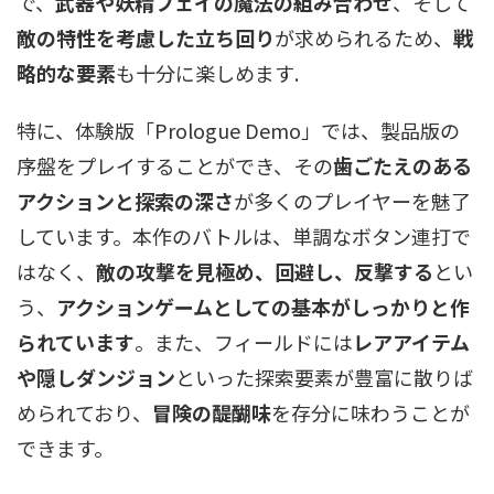
で、
武器や妖精フェイの魔法の組み合わせ
、そして
敵の特性を考慮した立ち回り
が求められるため、
戦
略的な要素
も十分に楽しめます.
特に、体験版「Prologue Demo」では、製品版の
序盤をプレイすることができ、その
歯ごたえのある
アクションと探索の深さ
が多くのプレイヤーを魅了
しています。本作のバトルは、単調なボタン連打で
はなく、
敵の攻撃を見極め、回避し、反撃する
とい
う、
アクションゲームとしての基本がしっかりと作
られています
。また、フィールドには
レアアイテム
や隠しダンジョン
といった探索要素が豊富に散りば
められており、
冒険の醍醐味
を存分に味わうことが
できます。