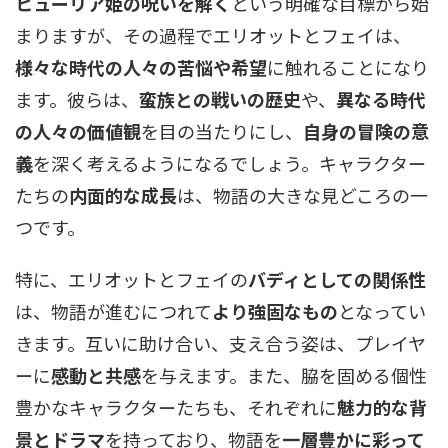
ヒューリア姫の呪いを解く
という明確な目標から始
まりますが、その過程でエリオットとフェイは、
様々な時代の人々の苦悩や希望
に触れることになり
ます。彼らは、
蛮族との戦いの歴史
や、
異なる時代
の人々の価値観
を目の当たりにし、
自身の冒険の意
義
を深く考えるようになるでしょう。キャラクター
たちの
内面的な成長
は、物語の大きな見どころの一
つです。
特に、エリオットとフェイの
バディとしての関係性
は、物語が進むにつれて
より強固なもの
となってい
きます。互いに助け合い、支え合う姿は、プレイヤ
ーに
感動と共感
を与えます。また、脇を固める個性
豊かなキャラクターたちも、それぞれに
魅力的な背
景とドラマ
を持っており、物語を
一層豊かに彩って