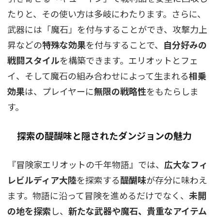
たりと、その使い方は多岐にわたります。さらに、
武器には「魔石」を付与することができ、攻撃力上
昇などの
特殊な効果
を付与することで、
自分好みの
戦闘スタイル
を構築できます。エリオットとフェ
イ、そして魔石の組み合わせによって生まれる
相乗
効果
は、プレイヤーに
無限の戦略性
をもたらしま
す。
探索の醍醐味と隠されたダンジョンの魅力
『冒険家エリオットの千年物語』では、
広大なフィ
レビルディア大陸
を探索する
醍醐味
が存分に味わえ
ます。物語に沿って冒険を進めるだけでなく、
未開
の地を探索
し、
新たな武器や魔石、貴重なアイテム