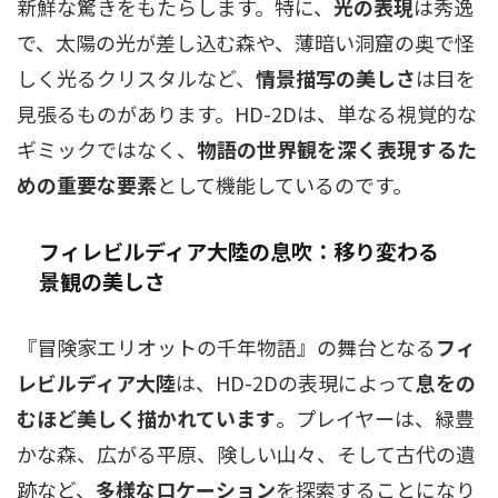
新鮮な驚きをもたらします。特に、
光の表現
は秀逸
で、太陽の光が差し込む森や、薄暗い洞窟の奥で怪
しく光るクリスタルなど、
情景描写の美しさ
は目を
見張るものがあります。HD-2Dは、単なる視覚的な
ギミックではなく、
物語の世界観を深く表現するた
めの重要な要素
として機能しているのです。
フィレビルディア大陸の息吹：移り変わる
景観の美しさ
『冒険家エリオットの千年物語』の舞台となる
フィ
レビルディア大陸
は、HD-2Dの表現によって
息をの
むほど美しく描かれています
。プレイヤーは、緑豊
かな森、広がる平原、険しい山々、そして古代の遺
跡など、
多様なロケーション
を探索することになり