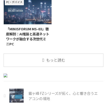
も特に注目を集めているのが、
プレイヤーを魅了し続けてきた
PC・デバイス
ASUSが発表した最新モデル
「悪魔城ドラキュラ」シリーズ。
「ASUS ROG Swift OLED
その血脈を受け継ぐ完全新作とし
PG27UCWM」です。この革新的
て、2026年10月15日にリリース
2026/7/17
なモニターは、従来のOLED技術
が予定されているのが、
をさらに一歩進め
『Castlevania: Bel
「MINISFORUM MS-03」徹
底解剖：AI推論と高速ネット
ワークが融合する次世代ミ
ニPC
近年、AI技術の進化は目覚まし
く、私たちの働き方やクリエイテ
もっと読む
ィブな活動に大きな変革をもたら
しています。特に、クラウドに依
存しないローカルAI推論の需要が
高まる中、高性能でありながらコ
ンパクトなデバイスへの期待は一
層強まっています。こうした時
霧ヶ峰 FZシリーズが拓く、心と響き合うエ
アコンの境地