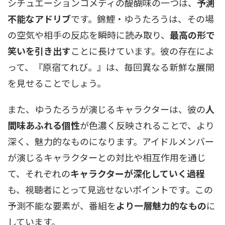
シチュエーションコメディの醍醐味の一つは、
予測
不能なアドリブ
です。錦鯉・ゆうたろうは、その場
の空気や相手の反応を瞬時に読み取り、
最高の形で
笑いを引き出す
ことに長けています。彼の存在によ
って、『原宿てれび。』は、毎回異なる新鮮な展開
を見せることでしょう。
また、ゆうたろうが演じるキャラクターは、彼の
人
間味あふれる個性
が色濃く反映されることで、より
深く、魅力的なものになります。アイドルメンバー
が演じるキャラクターとの対比や相互作用を通じ
て、それぞれの
キャラクターが深化していく過程
も、視聴者にとって見逃せないポイントです。この
予測不能な要素が、番組を
より一層魅力的なもの
に
しています。