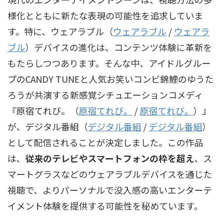
様化とともに新たな表現の可能性を追求していま
す。特に、
ウェアラブル（
ウェアラブル
/
ウェアラ
ブル
）
デバイスの進化は、コンテンツ体験に革新を
もたらしつつあります。そんな中、アイドルグルー
プのCANDY TUNEと人気お笑いコンビ錦鯉のゆうた
ろうが共演する新感覚シチュエーションコメディ
『
原宿てれび。（
原宿てれび。
/
原宿てれび。
）
』
が、
デジタル番組（
デジタル番組
/
デジタル番組
）
として配信されることが決定しました。この作品
は、
従来のテレビやスマートフォンの枠を超え
、ス
マートグラスなどのウェアラブルデバイスを通じた
視聴で、よりパーソナルで没入感の高いエンターテ
イメント体験を提供する可能性を秘めています。