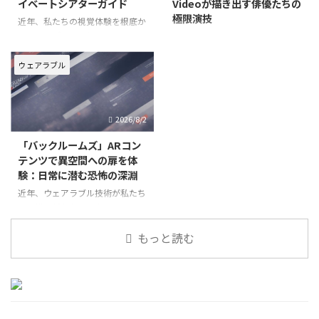
イベートシアターガイド
Videoが描き出す俳優たちの
極限演技
近年、私たちの視覚体験を根底か
ら変えるデバイスとして、スマー
Apple Vision Pro向けに提供され
トグラスが注目を集めています。
る「Apple Immersive Video」
特に「XREAL Air 2」は、その高
は、従来の映像体験を根底から覆
ウェアラブル
い没入感と携帯性により、どこに
す革新的なフォーマットです。そ
いても自分だけの大画面エンター
の中でも、アカデミー賞受賞監督
テイメントを楽しめる画期的な製
エドワード・ベルガーが脚本・監
2026/8/2
品として、多くのユー
督を手がけた初の脚本付き短
「バックルームズ」ARコン
テンツで異空間への扉を体
験：日常に潜む恐怖の深淵
近年、ウェアラブル技術が私たち
の日常に新たなエンターテインメ
ントの形をもたらしています。特
に、拡張現実（AR）技術は、現
もっと読む
実世界とデジタルコンテンツを融
合させ、これまでにない没入感の
高い体験を可能にしています。今
回注目するのは、都市伝説として