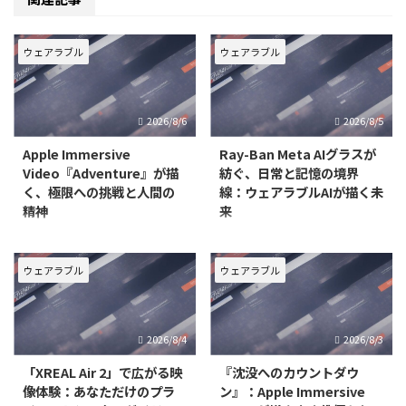
ウェアラブル
ウェアラブル
2026/8/6
2026/8/5
Apple Immersive
Ray-Ban Meta AIグラスが
Video『Adventure』が描
紡ぐ、日常と記憶の境界
く、極限への挑戦と人間の
線：ウェアラブルAIが描く未
精神
来
ウェアラブルデバイスの進化は、
近年、テクノロジーは私たちの生
私たちの映像体験を根底から変え
活に深く浸透し、その境界線はま
つつあります。特に、Apple
すます曖昧になりつつあります。
ウェアラブル
ウェアラブル
Vision Proで提供されるApple
特に「ウェアラブル」という概念
Immersive Videoは、単なる視聴
は、単なるデバイスの装着を超
を超え、まるでその場にいるかの
え、人間の知覚や記憶、コミュニ
2026/8/4
2026/8/3
ような圧倒的な没入感を可能にし
ケーションのあり方そのものを変
革する可能性を秘めています。そ
「XREAL Air 2」で広がる映
『沈没へのカウントダウ
の
像体験：あなただけのプラ
ン』：Apple Immersive