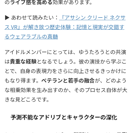
の
ライブ感を高める
効果があります。
▶ あわせて読みたい：
『アサシン クリード ネクサ
ス VR』が解き放つ歴史体験：記憶と現実が交錯す
るウェアラブルの真髄
アイドルメンバーにとっては、ゆうたろうとの共演
は
貴重な経験
となるでしょう。彼の演技から学ぶこ
とで、自身の表現力をさらに向上させるきっかけに
もなり得ます。
ベテランと若手の融合
が、どのよう
な相乗効果を生み出すのか、そのプロセス自体が大
きな見どころです。
予測不能なアドリブとキャラクターの深化