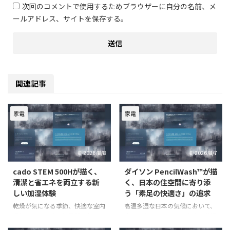
次回のコメントで使用するためブラウザーに自分の名前、メ
ールアドレス、サイトを保存する。
関連記事
家電
家電
2026/8/8
2026/8/7
cado STEM 500Hが描く、
ダイソン PencilWash™が描
清潔と省エネを両立する新
く、日本の住空間に寄り添
しい加湿体験
う「素足の快適さ」の追求
乾燥が気になる季節、快適な室内
高温多湿な日本の気候において、
環境を保つために加湿器は欠かせ
床のベタつきは多くの家庭で共通
ない家電です。しかし、従来の加
の悩みです。特に素足で過ごす時