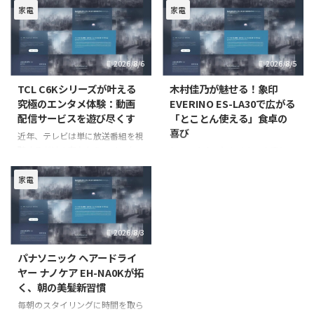
湿器には「お手入れの手間」や
間が増える季節には、その不快感
家電
家電
「衛生面への懸念」といった課題
は一層高まります。しかし、従来
が常に付きまとっていました。特
の雑巾掛けやフロアワイパーでの
に、水槽のぬめりやカビの発生
水拭きは、重労働であり、時間も
2026/8/6
2026/8/5
は、清潔なミストを供給する上で
手間もかかるため、日常的に行う
大き
TCL C6Kシリーズが叶える
木村佳乃が魅せる！象印
究極のエンタメ体験：動画
EVERINO ES-LA30で広がる
配信サービスを遊び尽くす
「とことん使える」食卓の
喜び
近年、テレビは単に放送番組を視
聴するだけの存在から、インター
毎日の食卓に欠かせない家電とし
ネットに接続して多様なコンテン
て、オーブンレンジは私たちの生
ツを楽しむためのハブへと進化し
活を豊かにする重要な役割を担っ
家電
ています。特に「スマートテレ
ています。特に、時短と美味しさ
ビ」は、動画配信サービスやアプ
を両立したいと願う現代のライフ
リを通じて、私たちのエンタメ体
スタイルにおいて、その進化には
2026/8/3
験を大きく変える可能性を秘めて
目を見張るものがあります。今回
い
ご紹介するのは、象印マホービン
パナソニック ヘアードライ
ヤー ナノケア EH-NA0Kが拓
く、朝の美髪新習慣
毎朝のスタイリングに時間を取ら