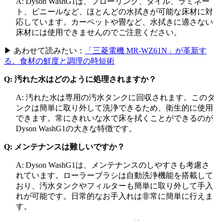
A: Dyson WashG1は、フローリング、タイル、ラミネー
ト、ビニールなど、ほとんどの水拭きが可能な床材に対
応しています。カーペットや畳など、水拭きに適さない
床材には使用できませんのでご注意ください。
▶ あわせて読みたい：
「三菱電機 MR-WZ61N」が革新す
る、食材の鮮度と調理の時短術
Q: 汚れた水はどのように処理されますか？
A: 汚れた水は専用の汚水タンクに回収されます。このタ
ンクは簡単に取り外して洗浄できるため、衛生的に使用
できます。常にきれいな水で床を拭くことができるのが
Dyson WashG1の大きな特徴です。
Q: メンテナンスは難しいですか？
A: Dyson WashG1は、メンテナンスのしやすさも考慮さ
れています。ローラーブラシは自動洗浄機能を搭載して
おり、汚水タンクやフィルターも簡単に取り外して手入
れが可能です。日常的なお手入れは非常に簡単に行えま
す。