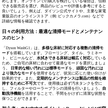
めします。オンラインでの購入を検討している場合は、信頼
できる販売店を選び、商品のレビューや評価も参考にすると
良いでしょう。例えば、ダイソン公式サイトや、主要な家電
量販店のオンラインストア（例: ビックカメラ.com）などで
詳細な情報を確認できます。
日々の利用方法：最適な清掃モードとメンテナン
スのヒント
「Dyson WashG1」は、
多様な床材に対応する複数の清掃モ
ード
を搭載しています。フローリング、タイル、ラミネー
ト、ビニールなど、
水拭きできる床材は幅広く対応
している
ため、ご自宅の床材に合わせて最適なモードを選択しましょ
う。
日常的な軽い汚れには標準モード
を、
頑固な汚れには
より強力なモード
を使用するなど、状況に応じた使い分けが
効果的です。また、
定期的なメンテナンスは製品の性能を維
持するために不可欠
です。使用後は必ず汚水タンクを空に
し、フィルターやローラーブラシの清掃を行いましょう。
自
動洗浄機能
を活用することで、手間をかけずに清潔な状態を
保つことができます。