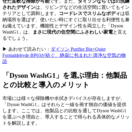
せた柔軟な掃除が可能
です。また、
ダイソンならではの洗練
されたデザイン
は、リビングなどの生活空間に置いてもイン
テリアとして調和します。
コードレスでスリムなボディ
は収
納場所を選ばず、使いたい時にすぐに取り出せる利便性も兼
ね備えています。機能性とデザイン性を両立した「Dyson
WashG1」は、
まさに現代の住空間にふさわしい家電
と言え
るでしょう。
▶ あわせて読みたい：
ダイソン Purifier Big+Quiet
Formaldehyde BP03が紡ぐ、静寂に包まれた清浄な空気の物
語
「Dyson WashG1」を選ぶ理由：他製品
との比較と導入のメリット
市場には様々な掃除機や水拭きデバイスが存在しますが、
「Dyson WashG1」はそれらと一線を画す独自の価値を提供
します。ここでは、他製品との比較を通してDyson WashG1
を選ぶべき理由と、導入することで得られる具体的なメリッ
トを解説します。