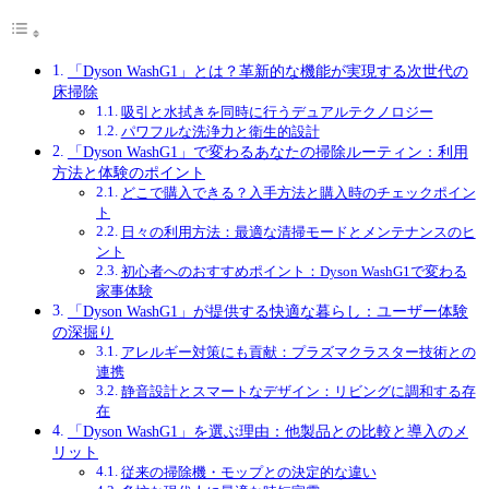
「Dyson WashG1」とは？革新的な機能が実現する次世代の
床掃除
吸引と水拭きを同時に行うデュアルテクノロジー
パワフルな洗浄力と衛生的設計
「Dyson WashG1」で変わるあなたの掃除ルーティン：利用
方法と体験のポイント
どこで購入できる？入手方法と購入時のチェックポイン
ト
日々の利用方法：最適な清掃モードとメンテナンスのヒ
ント
初心者へのおすすめポイント：Dyson WashG1で変わる
家事体験
「Dyson WashG1」が提供する快適な暮らし：ユーザー体験
の深掘り
アレルギー対策にも貢献：プラズマクラスター技術との
連携
静音設計とスマートなデザイン：リビングに調和する存
在
「Dyson WashG1」を選ぶ理由：他製品との比較と導入のメ
リット
従来の掃除機・モップとの決定的な違い