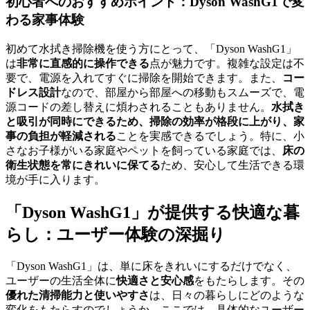
初心者へのおすすめポイント：Dyson WashG1で変
わる家事体験
初めて水拭き掃除機を使う方にとって、「Dyson WashG1」
は
非常に直感的に操作できる
点が魅力です。複雑な設定は不
要で、電源を入れてすぐに掃除を開始できます。また、
コー
ドレス設計
なので、部屋から部屋への移動もスムーズで、電
源コードの差し替えに煩わされることもありません。
水拭き
と吸引が同時にできるため、掃除の効率が格段に上がり、家
事の負担が軽減される
ことを実感できるでしょう。特に、小
さなお子様がいる家庭やペットを飼っている家庭では、
床の
衛生状態を常にきれいに保てる
ため、安心して生活できる環
境が手に入ります。
「Dyson WashG1」が提供する快適な暮
らし：ユーザー体験の深掘り
「Dyson WashG1」は、単に床をきれいにするだけでなく、
ユーザーの生活全体に
快適さと安心感
をもたらします。その
優れた清掃能力と使いやすさ
は、日々の暮らしにどのような
変化をもたらすのでしょうか。ここでは、具体的なユーザー