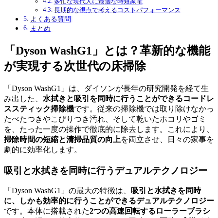
多忙な現代人に最適な時短家電
長期的な視点で考えるコストパフォーマンス
よくある質問
まとめ
「Dyson WashG1」とは？革新的な機能
が実現する次世代の床掃除
「Dyson WashG1」は、ダイソンが長年の研究開発を経て生
み出した、
水拭きと吸引を同時に行うことができるコードレ
ススティック掃除機
です。従来の掃除機では取り除けなかっ
たべたつきやこびりつき汚れ、そして乾いたホコリやゴミ
を、たった一度の操作で徹底的に除去します。これにより、
掃除時間の短縮と清掃品質の向上
を両立させ、日々の家事を
劇的に効率化します。
吸引と水拭きを同時に行うデュアルテクノロジー
「Dyson WashG1」の最大の特徴は、
吸引と水拭きを同時
に、しかも効率的に行うことができるデュアルテクノロジー
です。本体に搭載された
2つの高速回転するローラーブラシ