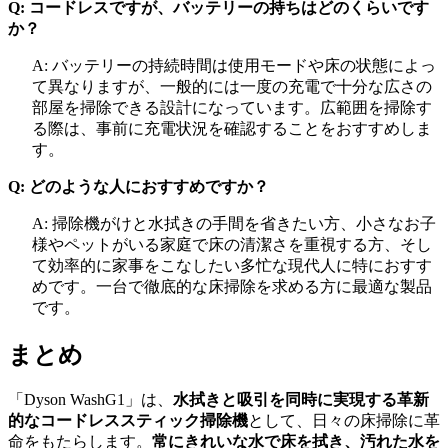
Q: コードレスですが、バッテリーの持ちはどのくらいです
か？
A: バッテリーの持続時間は使用モードや床の状態によっ
て異なりますが、一般的には一度の充電で十分な広さの
部屋を掃除できる設計になっています。広範囲を掃除す
る際は、事前に充電状況を確認することをおすすめしま
す。
Q: どのような人におすすめですか？
A: 掃除機がけと水拭きの手間を省きたい方、小さなお子
様やペットがいる家庭で床の清潔さを重視する方、そし
て効率的に家事をこなしたい多忙な現代人に特におすす
めです。一台で徹底的な床掃除を求める方に最適な製品
です。
まとめ
「Dyson WashG1」は、
水拭きと吸引を同時に実現する革新
的なコードレススティック掃除機
として、日々の床掃除に革
命をもたらします。
常にきれいな水で床を拭き、汚れた水を