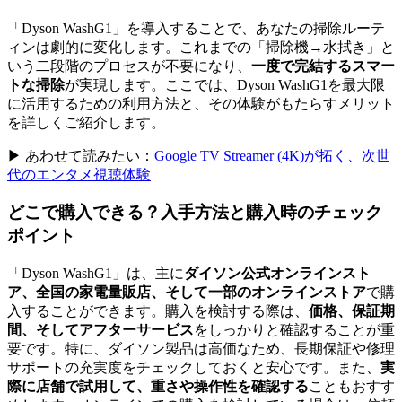
「Dyson WashG1」を導入することで、あなたの掃除ルーテ
ィンは劇的に変化します。これまでの「掃除機→水拭き」と
いう二段階のプロセスが不要になり、
一度で完結するスマー
トな掃除
が実現します。ここでは、Dyson WashG1を最大限
に活用するための利用方法と、その体験がもたらすメリット
を詳しくご紹介します。
▶ あわせて読みたい：
Google TV Streamer (4K)が拓く、次世
代のエンタメ視聴体験
どこで購入できる？入手方法と購入時のチェック
ポイント
「Dyson WashG1」は、主に
ダイソン公式オンラインスト
ア、全国の家電量販店、そして一部のオンラインストア
で購
入することができます。購入を検討する際は、
価格、保証期
間、そしてアフターサービス
をしっかりと確認することが重
要です。特に、ダイソン製品は高価なため、長期保証や修理
サポートの充実度をチェックしておくと安心です。また、
実
際に店舗で試用して、重さや操作性を確認する
こともおすす