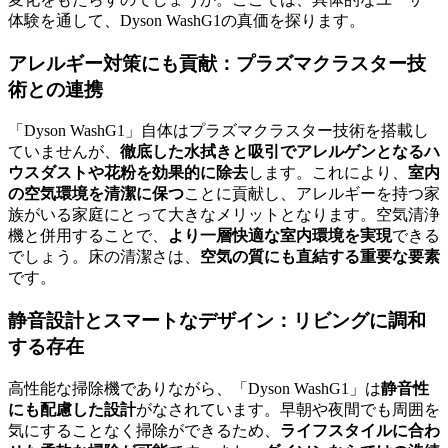
体験を通して、Dyson WashG1の真価を探ります。
アレルギー対策にも貢献：プラズマクラスター技
術との連携
「Dyson WashG1」自体はプラズマクラスター技術を搭載し
ていませんが、
徹底した水拭きと吸引でアレルゲンとなるハ
ウスダストや花粉を効果的に除去
します。これにより、
室内
の空気環境を清潔に保つ
ことに貢献し、アレルギーを持つ家
族がいる家庭にとって大きなメリットとなります。空気清浄
機と併用することで、
より一層快適な室内環境を実現
できる
でしょう。床の清潔さは、
空気の質にも直結する重要な要素
です。
静音設計とスマートなデザイン：リビングに調和
する存在
高性能な掃除機でありながら、「Dyson WashG1」は
静音性
にも配慮した設計
がなされています。早朝や夜間でも周囲を
気にすることなく掃除ができるため、
ライフスタイルに合わ