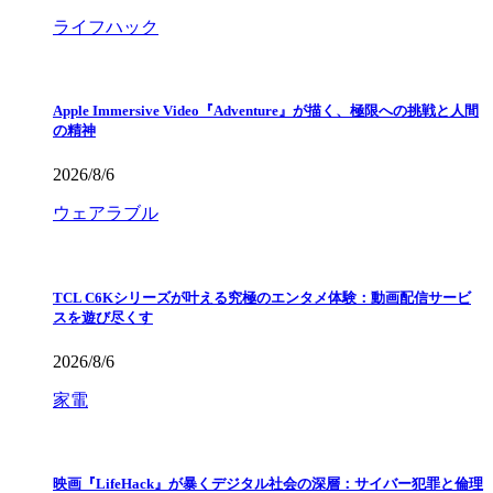
ライフハック
Apple Immersive Video『Adventure』が描く、極限への挑戦と人間
の精神
2026/8/6
ウェアラブル
TCL C6Kシリーズが叶える究極のエンタメ体験：動画配信サービ
スを遊び尽くす
2026/8/6
家電
映画『LifeHack』が暴くデジタル社会の深層：サイバー犯罪と倫理