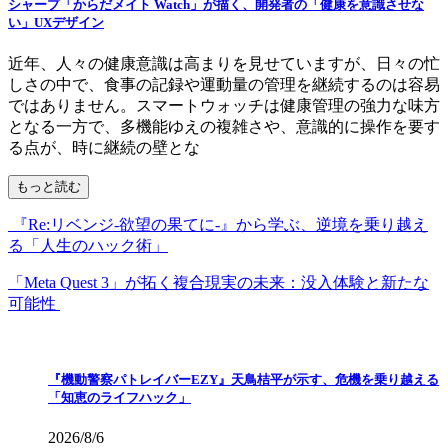
シャープ「からだメイト Watch」が描く、開発者の「健康を意識させな
い」UXデザイン
近年、人々の健康意識は高まりを見せていますが、日々の忙
しさの中で、食事の記録や運動量の管理を継続するのは容易
ではありません。スマートウォッチは健康管理の強力な味方
となる一方で、多機能ゆえの複雑さや、意識的に操作を要す
る点が、時に継続の壁とな
もっと読む
『Re:リベンジ-欲望の果てに-』から学ぶ、逆境を乗り越え
る「人生のハック術」
「Meta Quest 3」が拓く複合現実の未来：没入体験と新たな
可能性
『機動警察パトレイバーEZY』天鳥桔平が示す、危機を乗り越える
「知恵のライフハック」
2026/8/6