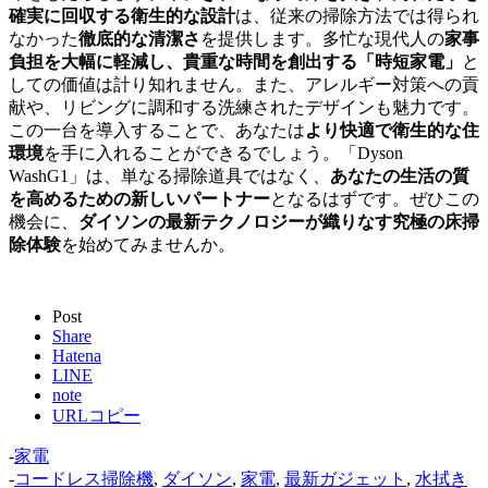
確実に回収する衛生的な設計
は、従来の掃除方法では得られ
なかった
徹底的な清潔さ
を提供します。多忙な現代人の
家事
負担を大幅に軽減し、貴重な時間を創出する「時短家電」
と
しての価値は計り知れません。また、アレルギー対策への貢
献や、リビングに調和する洗練されたデザインも魅力です。
この一台を導入することで、あなたは
より快適で衛生的な住
環境
を手に入れることができるでしょう。「Dyson
WashG1」は、単なる掃除道具ではなく、
あなたの生活の質
を高めるための新しいパートナー
となるはずです。ぜひこの
機会に、
ダイソンの最新テクノロジーが織りなす究極の床掃
除体験
を始めてみませんか。
Post
Share
Hatena
LINE
note
URLコピー
-
家電
-
コードレス掃除機
,
ダイソン
,
家電
,
最新ガジェット
,
水拭き