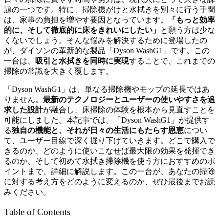
題の一つです。特に、掃除機がけと水拭きを別々に行う手間
は、家事の負担を増やす要因となっています。
「もっと効率
的に、そして徹底的に床をきれいにしたい」
と願う方は少な
くないでしょう。そんな悩みを解決するために登場したの
が、ダイソンの革新的な製品「Dyson WashG1」です。この
一台は、
吸引と水拭きを同時に実現
することで、これまでの
掃除の常識を大きく覆します。
「Dyson WashG1」は、単なる掃除機やモップの延長ではあ
りません。
最新のテクノロジーとユーザーの使いやすさを追
求した設計
が融合し、床掃除の体験を根本から見直すことを
可能にしました。本記事では、「Dyson WashG1」が提供す
る
独自の機能と、それが日々の生活にもたらす恩恵
につい
て、ユーザー目線で深く掘り下げていきます。どこで購入で
きるのか、どのように使いこなせば最大限の効果を発揮でき
るのか、そして初めて水拭き掃除機を使う方におすすめのポ
イントまで、詳細に解説します。この一台が、あなたの掃除
に対する考え方をどのように変えるのか、ぜひ最後までお読
みください。
Table of Contents