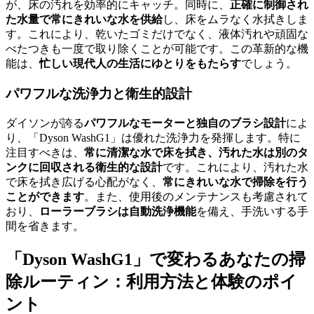
が、床の汚れを効率的にキャッチ。同時に、
正確に制御され
た水量で常にきれいな水を供給
し、床をムラなく水拭きしま
す。これにより、乾いたゴミだけでなく、液体汚れや頑固な
べたつきも一度で取り除くことが可能です。この革新的な機
能は、
忙しい現代人の生活にゆとりをもたらす
でしょう。
パワフルな洗浄力と衛生的設計
ダイソンが誇る
パワフルなモーターと独自のブラシ設計
によ
り、「Dyson WashG1」は優れた洗浄力を発揮します。特に
注目すべきは、
常に清潔な水で床を拭き、汚れた水は別のタ
ンクに回収される衛生的な設計
です。これにより、汚れた水
で床を拭き広げる心配がなく、
常にきれいな水で掃除を行う
ことができます
。また、使用後のメンテナンスも考慮されて
おり、
ローラーブラシは自動洗浄機能
を備え、手洗いする手
間を省きます。
「Dyson WashG1」で変わるあなたの掃
除ルーティン：利用方法と体験のポイ
ント