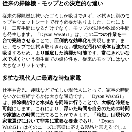
従来の掃除機・モップとの決定的な違い
従来の掃除機は乾いたゴミしか吸引できず、水拭きは別のモ
ップやウェットシートで行う必要がありました。これによ
り、二度手間になるだけでなく、モップの洗浄や乾燥の手間
も発生します。「Dyson WashG1」は、この
二つの作業を一
台で完結させる
ことで、
圧倒的な効率化
を実現します。ま
た、モップでは拭き取りきれない
微細な汚れや液体も強力に
吸引
するため、
より徹底した清掃が可能
です。
常にきれいな
水で拭く
という衛生面での優位性も、従来のモップにはない
大きなメリットです。
多忙な現代人に最適な時短家電
仕事や育児、趣味などで忙しい現代人にとって、家事の時間
をいかに短縮するかは大きな課題です。「Dyson WashG1」
は、
掃除機がけと水拭きを同時に行うことで、大幅な時短を
可能
にします。これにより、
浮いた時間を自分のための時間
や家族との時間
に充てることができます。
「時短」は現代の
家電選びにおいて非常に重要な要素
であり、「Dyson
WashG1」はそのニーズに完璧に応える製品と言えるでしょ