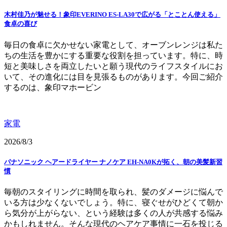
木村佳乃が魅せる！象印EVERINO ES-LA30で広がる「とことん使える」
食卓の喜び
毎日の食卓に欠かせない家電として、オーブンレンジは私た
ちの生活を豊かにする重要な役割を担っています。特に、時
短と美味しさを両立したいと願う現代のライフスタイルにお
いて、その進化には目を見張るものがあります。今回ご紹介
するのは、象印マホービン
家電
2026/8/3
パナソニック ヘアードライヤー ナノケア EH-NA0Kが拓く、朝の美髪新習
慣
毎朝のスタイリングに時間を取られ、髪のダメージに悩んで
いる方は少なくないでしょう。特に、寝ぐせがひどくて朝か
ら気分が上がらない、という経験は多くの人が共感する悩み
かもしれません。そんな現代のヘアケア事情に一石を投じる