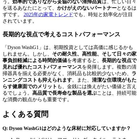
う。
効率的でありながら妥協のない清掃品質
は、忙しい日々
を送るあなたにとって、
かけがえのないパートナー
となるは
ずです。
2025年の家電トレンド
でも、時短と効率化が注目
されています。
長期的な視点で考えるコストパフォーマンス
「Dyson WashG1」は、初期投資としては高価に感じるかも
しれません。しかし、
その耐久性、高性能、そして日々の家
事負担軽減による時間的価値
を考慮すると、
長期的な視点で
見れば優れたコストパフォーマンス
を発揮します。複数の清
掃器具を揃える必要がなく、消耗品も比較的少ないため、
ラ
ンニングコストも抑えられます
。また、
清潔な住環境がもた
らす健康面でのメリット
も、金銭には換えがたい価値と言え
るでしょう。
高品質で長寿命な製品を選ぶ
ことは、持続可能
な消費の観点からも重要です。
よくある質問
Q: Dyson WashG1はどのような床材に対応していますか？