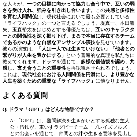
な人々が、
一つの目標に向かって協力し合う中で、互いの弱
さを受け入れ、強みを引き出し合います
。この
共感と多様性
を育む人間関係
は、現代社会において最も必要としている
「ライフハック」の一つと言えるでしょう。堤真一、本田響
矢、玉森裕太をはじめとする俳優たちは、
互いのキャラクタ
ーとの関係性を深く掘り下げ、まるで本当に存在するチーム
であるかのような自然なアンサンブル演技
を見せています。
彼らの演技は、
「人は一人では生きていけない」「他者との
繋がりが人生を豊かにする」
という普遍的な真理を私たちに
教えてくれます。ドラマを通じて、
多様な価値観を認め、共
感し、支え合うことの重要性
を再認識させられるでしょう。
これは、
現代社会における人間関係を円滑にし、より豊かな
人生を築くための重要な「ライフハック」
に他なりません。
よくある質問
Q: ドラマ「GIFT」はどんな物語ですか？
A: 「GIFT」は、難問解決を生きがいとする孤独な主人
公・伍鉄が、車いすラグビーチーム「ブレイズブルズ」
との出会いを通じて、仲間との絆や生きる意味を見出し