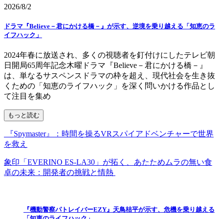
2026/8/2
ドラマ『Believe－君にかける橋－』が示す、逆境を乗り越える「知恵のラ
イフハック」
2024年春に放送され、多くの視聴者を釘付けにしたテレビ朝
日開局65周年記念木曜ドラマ『Believe－君にかける橋－』
は、単なるサスペンスドラマの枠を超え、現代社会を生き抜
くための「知恵のライフハック」を深く問いかける作品とし
て注目を集め
もっと読む
『Spymaster』：時間を操るVRスパイアドベンチャーで世界
を救え
象印「EVERINO ES-LA30」が拓く、あたためムラの無い食
卓の未来：開発者の挑戦と情熱
『機動警察パトレイバーEZY』天鳥桔平が示す、危機を乗り越える
「知恵のライフハック」