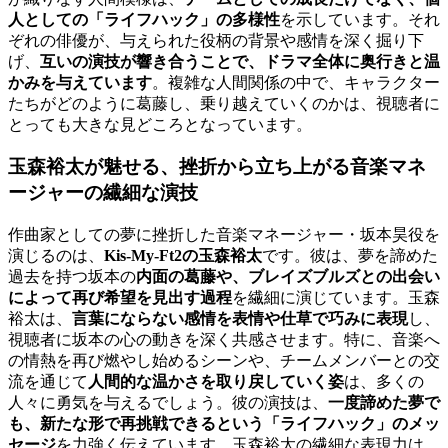
人としての「ライフハック」の多様性
を示しています。それ
ぞれの俳優が、与えられた役柄の背景や感情を深く掘り下
げ、
互いの演技が響き合うことで、ドラマ全体に奥行きと温
かみを与えています
。複雑な人間関係の中で、キャラクター
たちがどのように葛藤し、乗り越えていくのかは、視聴者に
とっても大きな見どころとなっています。
玉森裕太が魅せる、挫折から立ち上がる音楽マネ
ージャーの繊細な演技
作曲家としての夢に挫折した音楽マネージャー・坂本昊役を
演じるのは、
Kis-My-Ft2の玉森裕太
です。彼は、夢を諦めた
過去を持つ坂本の
内面の葛藤や、ブレイズブルズとの出会い
によって再び希望を見出す過程
を繊細に演じています。玉森
裕太は、
言葉にならない感情を表情や仕草で巧みに表現
し、
視聴者に坂本の心の動きを深く共感させます。特に、音楽へ
の情熱を再び燃やし始めるシーンや、チームメンバーとの交
流を通じて
人間的な温かさを取り戻していく姿
は、多くの
人々に勇気を与えるでしょう。彼の演技は、
一度諦めた夢で
も、新たな形で再挑戦できるという「ライフハック」のメッ
セージ
を力強く伝えています。玉森裕太の繊細な表現力は、