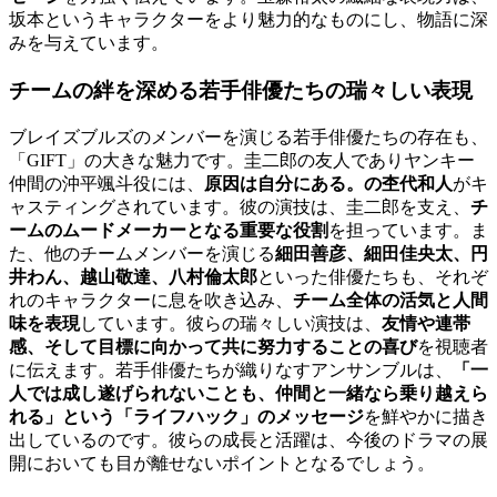
坂本というキャラクターをより魅力的なものにし、物語に深
みを与えています。
チームの絆を深める若手俳優たちの瑞々しい表現
ブレイズブルズのメンバーを演じる若手俳優たちの存在も、
「GIFT」の大きな魅力です。圭二郎の友人でありヤンキー
仲間の沖平颯斗役には、
原因は自分にある。の杢代和人
がキ
ャスティングされています。彼の演技は、圭二郎を支え、
チ
ームのムードメーカーとなる重要な役割
を担っています。ま
た、他のチームメンバーを演じる
細田善彦、細田佳央太、円
井わん、越山敬達、八村倫太郎
といった俳優たちも、それぞ
れのキャラクターに息を吹き込み、
チーム全体の活気と人間
味を表現
しています。彼らの瑞々しい演技は、
友情や連帯
感、そして目標に向かって共に努力することの喜び
を視聴者
に伝えます。若手俳優たちが織りなすアンサンブルは、
「一
人では成し遂げられないことも、仲間と一緒なら乗り越えら
れる」という「ライフハック」のメッセージ
を鮮やかに描き
出しているのです。彼らの成長と活躍は、今後のドラマの展
開においても目が離せないポイントとなるでしょう。