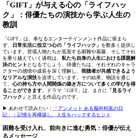
「GIFT」が与える心の「ライフハッ
ク」：俳優たちの演技から学ぶ人生の
教訓
「GIFT」は、単なるエンターテインメント作品に留まら
ず、
日常生活に役立つ心の「ライフハック」
を数多く提供し
ています。登場人物たちが直面する困難や葛藤、そしてそれ
を乗り越えていく過程は、
私たち自身の人生における課題解
決のヒント
となるでしょう。俳優たちは、それぞれのキャラ
クターの感情や成長を深く理解し、
視聴者が共感できるよう
なリアルな演技
を追求しています。その結果、物語を通じ
て、
心の持ち方や人間関係の築き方について多くの学びを得
ることができます
。ドラマ「GIFT」は、まさに
「見るライ
フハック」
と言える作品なのです。
▶ あわせて読みたい：
「アンメット ある脳外科医の日
記」：記憶を再構築し、人生をハックするヒント
困難を受け入れ、前向きに進む勇気：俳優が伝え
るメッセージ