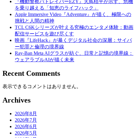
『機動警察パトレイバーEZY』天鳥桔平が示す、危機
を乗り越える「知恵のライフハック」
Apple Immersive Video『Adventure』が描く、極限への
挑戦と人間の精神
TCL C6Kシリーズが叶える究極のエンタメ体験：動画
配信サービスを遊び尽くす
映画『LifeHack』が暴くデジタル社会の深層：サイバ
ー犯罪と倫理の境界線
Ray-Ban Meta AIグラスが紡ぐ、日常と記憶の境界線：
ウェアラブルAIが描く未来
Recent Comments
表示できるコメントはありません。
Archives
2026年8月
2026年7月
2026年6月
2026年5月