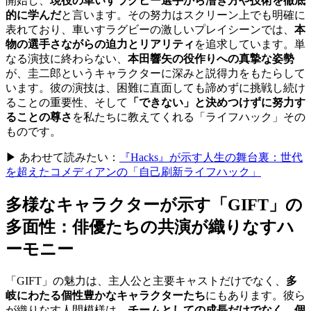
開始し、
現役の車いすラグビー選手から漕ぎ方や技術を徹底
的に学んだ
と言います。その努力はスクリーン上でも明確に
表れており、車いすラグビーの激しいプレイシーンでは、
本
物の選手さながらの迫力とリアリティ
を追求しています。単
なる演技に終わらない、
本田響矢の役作りへの真摯な姿勢
が、圭二郎というキャラクターに深みと説得力をもたらして
います。彼の演技は、困難に直面しても諦めずに挑戦し続け
ることの重要性、そして
「できない」と決めつけずに努力す
ることの尊さ
を私たちに教えてくれる「ライフハック」その
ものです。
▶ あわせて読みたい：
『Hacks』が示す人生の舞台裏：世代
を超えたコメディアンの「自己刷新ライフハック」
多様なキャラクターが示す「GIFT」の
多面性：俳優たちの共演が織りなすハ
ーモニー
「GIFT」の魅力は、主人公と主要キャストだけでなく、
多
岐にわたる個性豊かなキャラクターたち
にもあります。彼ら
が織りなす人間模様は、
チームとしての成長だけでなく、個