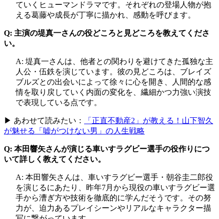
ていくヒューマンドラマです。それぞれの登場人物が抱
える葛藤や成長が丁寧に描かれ、感動を呼びます。
Q: 主演の堤真一さんの役どころと見どころを教えてくださ
い。
A: 堤真一さんは、他者との関わりを避けてきた孤独な主
人公・伍鉄を演じています。彼の見どころは、ブレイズ
ブルズとの出会いによって徐々に心を開き、人間的な感
情を取り戻していく内面の変化を、繊細かつ力強い演技
で表現している点です。
▶ あわせて読みたい：
「正直不動産2」が教える！山下智久
が魅せる「嘘がつけない男」の人生戦略
Q: 本田響矢さんが演じる車いすラグビー選手の役作りにつ
いて詳しく教えてください。
A: 本田響矢さんは、車いすラグビー選手・朝谷圭二郎役
を演じるにあたり、昨年7月から現役の車いすラグビー選
手から漕ぎ方や技術を徹底的に学んだそうです。その努
力が、迫力あるプレイシーンやリアルなキャラクター描
写に繋がっています。