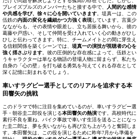
だけで問題を解決しようとする孤高の存在でした。しかし、
ブレイズブルズのメンバーたちと接する中で、
人間的な感情
や共感を学び、徐々に心を開いていきます
。堤真一は、この
伍鉄の
内面の変化を繊細かつ力強く表現
しています。言葉少
なながらも、その表情や眼差し、立ち居振る舞いから、彼の
葛藤や戸惑い、そして仲間を受け入れていく心の動きがひし
ひしと伝わってきます。特に、チームメイトとの間に芽生え
る信頼関係を築くシーンでは、
堤真一の演技が視聴者の心を
強く揺さぶります
。彼の圧倒的な存在感によって、伍鉄とい
うキャラクターは単なる物語の登場人物に留まらず、私たち
自身の「心の壁」を打ち破る勇気を与えてくれる存在として
深く記憶に刻まれるでしょう。
車いすラグビー選手としてのリアルを追求する本
田響矢の挑戦
このドラマで特に注目を集めているのが、車いすラグビー選
手・朝谷圭二郎役を演じる
本田響矢の熱演
です。高校時代に
素行不良を重ね、バイク事故で車いす生活を送ることになっ
た圭二郎は、夢を失いながらも再び立ち上がろうと奮闘しま
す。本田響矢は、この役を演じるために昨年7月から準備を