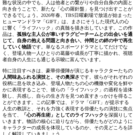
難な状況の中でも、人は他者との繋がりや自分自身の内面と
向き合うことで、新たな「心の羅針盤」を見つけ出すことが
できるでしょう。2026年春、TBS日曜劇場で放送が始まった
ヒューマンドラマ「GIFT」は、まさにそうした現代人の心
に響く「ライフハック」の真髄を描き出しています。この作
品は、
孤独な主人公が車いすラグビーチームとの出会いを通
じて、自身の抱える問題と向き合い、仲間との絆の中で再生
していく物語
です。単なるスポーツドラマとしてだけでな
く、登場人物一人ひとりの葛藤や成長が丁寧に描かれ、視聴
者自身の人生にも通じる示唆に富んでいます。
特に注目すべきは、豪華俳優陣が演じるキャラクターたちの
人間味あふれる演技と、その奥深さ
です。彼らがそれぞれの
役柄に息を吹き込み、登場人物たちの心の機微や変化を鮮や
かに表現することで、彼らの「ライフハック」の過程を追体
験し、共感し、自らの生き方を見つめ直すきっかけを得るこ
とができます。この記事では、ドラマ「GIFT」が提示する
人生の教訓と、それを力強く表現する俳優たちの演技に焦点
を当て、
「心の再生術」としてのライフハック
を深掘りして
いきます。物語の核心に迫りながら、俳優たちがどのように
キャラクターの成長を体現しているのか、その見どころを詳
しく解説していきましょう。