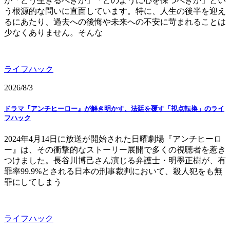
が「どう生きるべきか」「どのように心を保つべきか」とい
う根源的な問いに直面しています。特に、人生の後半を迎え
るにあたり、過去への後悔や未来への不安に苛まれることは
少なくありません。そんな
ライフハック
2026/8/3
ドラマ『アンチヒーロー』が解き明かす、法廷を覆す「視点転換」のライ
フハック
2024年4月14日に放送が開始された日曜劇場『アンチヒーロ
ー』は、その衝撃的なストーリー展開で多くの視聴者を惹き
つけました。長谷川博己さん演じる弁護士・明墨正樹が、有
罪率99.9%とされる日本の刑事裁判において、殺人犯をも無
罪にしてしまう
ライフハック