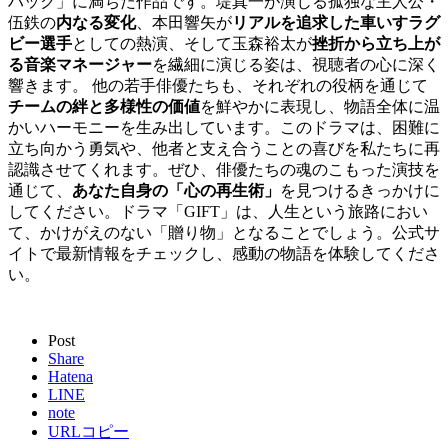
ハック」に満ちた作品です。堤真一が演じる孤独な主人公・
伍鉄の
内なる変化
、本田響矢が
リアルを追求した車いすラグ
ビー選手
としての熱演、そして玉森裕太が
挫折から立ち上が
る音楽マネージャー
を繊細に演じる姿は、視聴者の心に深く
響きます。 他の若手俳優たちも、それぞれの役柄を通じて
チームの絆と多様性の価値
を鮮やかに表現し、物語全体に温
かいハーモニーを生み出しています。このドラマは、困難に
立ち向かう勇気や、他者と支え合うことの喜びを私たちに再
認識させてくれます。ぜひ、俳優たちの魂のこもった演技を
通じて、
あなた自身の「心の再生術」
を見つけるきっかけに
してください。ドラマ「GIFT」は、人生という旅路におい
て、かけがえのない「贈り物」となることでしょう。公式サ
イトで最新情報をチェックし、感動の物語を体験してくださ
い。
Post
Share
Hatena
LINE
note
URLコピー