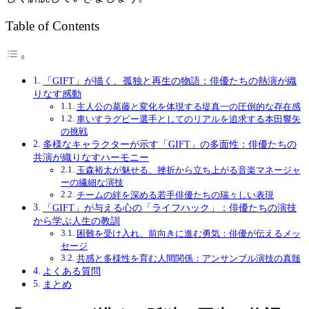
Table of Contents
「GIFT」が描く、孤独と再生の物語：俳優たちの熱演が織
りなす感動
主人公の葛藤と変化を体現する堤真一の圧倒的な存在感
車いすラグビー選手としてのリアルを追求する本田響矢
の挑戦
多様なキャラクターが示す「GIFT」の多面性：俳優たちの
共演が織りなすハーモニー
玉森裕太が魅せる、挫折から立ち上がる音楽マネージャ
ーの繊細な演技
チームの絆を深める若手俳優たちの瑞々しい表現
「GIFT」が与える心の「ライフハック」：俳優たちの演技
から学ぶ人生の教訓
困難を受け入れ、前向きに進む勇気：俳優が伝えるメッ
セージ
共感と多様性を育む人間関係：アンサンブル演技の真髄
よくある質問
まとめ