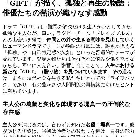
「GIFT」が描く、孤独と再生の物語：
俳優たちの熱演が織りなす感動
ドラマ「GIFT」は、難問の解決だけを生きがいとしてきた
孤独な主人公が、車いすラグビーチーム「ブレイズブルズ」
との出会いを経て、
仲間との絆や生きる意味を見出していく
ヒューマンドラマ
です。この物語の根底には、誰もが抱える
「孤独」や「自己肯定感の欠如」といった普遍的なテーマが
流れています。登場人物たちはそれぞれに悩みや傷を抱えな
がらも、互いに支え合い、影響し合うことで、
人生における
新たな「GIFT」（贈り物）を見つけていきます
。その過程
は、まさに現代社会を生きる私たちにとっての「ライフハッ
ク」であり、心の豊かさや人間関係の再構築に向けたヒント
に満ちています。
主人公の葛藤と変化を体現する堤真一の圧倒的な
存在感
主人公を演じるのは、言わずと知れた
名優・堤真一
です。彼
が演じる伍鉄は、当初は他者との関わりを避け、自身の能力