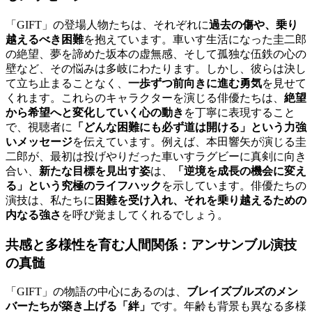
「GIFT」の登場人物たちは、それぞれに
過去の傷や、乗り
越えるべき困難
を抱えています。車いす生活になった圭二郎
の絶望、夢を諦めた坂本の虚無感、そして孤独な伍鉄の心の
壁など、その悩みは多岐にわたります。しかし、彼らは決し
て立ち止まることなく、
一歩ずつ前向きに進む勇気
を見せて
くれます。これらのキャラクターを演じる俳優たちは、
絶望
から希望へと変化していく心の動き
を丁寧に表現すること
で、視聴者に
「どんな困難にも必ず道は開ける」という力強
いメッセージ
を伝えています。例えば、本田響矢が演じる圭
二郎が、最初は投げやりだった車いすラグビーに真剣に向き
合い、
新たな目標を見出す姿
は、
「逆境を成長の機会に変え
る」という究極のライフハック
を示しています。俳優たちの
演技は、私たちに
困難を受け入れ、それを乗り越えるための
内なる強さ
を呼び覚ましてくれるでしょう。
共感と多様性を育む人間関係：アンサンブル演技
の真髄
「GIFT」の物語の中心にあるのは、
ブレイズブルズのメン
バーたちが築き上げる「絆」
です。年齢も背景も異なる多様