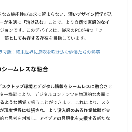
計には、単なる機能性の追求に留まらない、
深いデザイン哲学
が込
ーが生活に
「溶け込む」
ことで、より
自然で直感的なイ
ジョンです。このデバイスは、従来のPCが持つ「ツー
一部として共存する存在
を目指しています。
t』ドラマ版：終末世界に息吹を吹き込む俳優たちの熱演
のシームレスな融合
デスクトップ環境とデジタル情報をシームレスに融合
させ
ター機能により、デジタルコンテンツを物理的な表面に
るような感覚
で扱うことができます。これにより、スク
が
現実世界に拡張され
、より
没入感のある作業体験
が実
的な思考を刺激し、
アイデアの具現化を支援する
新たな