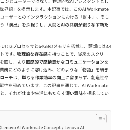
性能なコンピューターではなく、物理的なAIアシスタントとし
観」を提示します。本記事では、このAI Workmate
、ユーザーとのインタラクションにおける「脚本」、そし
う「演出」を深掘りし、
人間とAIの共創が織りなす新た
l Core Ultraプロセッサと64GBのメモリを搭載し、頭部には3.4
トです。
物理的な存在感
を持つことで、従来のスクリー
を画し、より
直感的で感情豊かなコミュニケーション
を
業務にどのように溶け込み、どのような「物語」を紡ぎ
ローチ
は、単なる作業効率の向上に留まらず、創造性や
能性を秘めています。この記事を通じて、AI Workmate
像
と、それが仕事や生活にもたらす
深い意味
を探求してい
enovo AI Workmate Concept / Lenovo AI