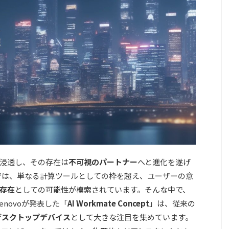
浸透し、その存在は
不可視のパートナー
へと進化を遂げ
では、単なる計算ツールとしての枠を超え、ユーザーの意
存在
としての可能性が模索されています。そんな中で、
Lenovoが発表した「
AI Workmate Concept
」は、従来の
デスクトップデバイス
として大きな注目を集めています。