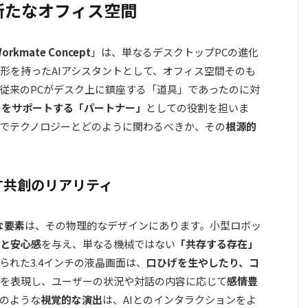
新たなオフィス空間
Workmate Concept
」は、単なるデスクトップPCの進化
形を持ったAIアシスタントとして、オフィス空間そのも
従来のPCがデスク上に鎮座する「道具」であったのに対
ーをサポートする「パートナー」
としての役割を担いま
でテクノロジーとどのように関わるべきか、その
根源的
す共創のリアリティ
な要素
は、その物理的なデザインにあります。小型ロボッ
と安心感
を与え、単なる機械ではない
「共存する存在」
られた3.4インチの液晶画面は、
口ひげを生やしたり、コ
を表現し、ユーザーの状況や対話の内容に応じて
感情豊
のような
視覚的な演出
は、AIとのインタラクションをよ