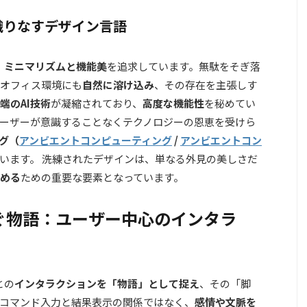
織りなすデザイン言語
、
ミニマリズムと機能美
を追求しています。無駄をそぎ落
オフィス環境にも
自然に溶け込み
、その存在を主張しす
端のAI技術
が凝縮されており、
高度な機能性
を秘めてい
ーザーが意識することなくテクノロジーの恩恵を受けら
グ（
アンビエントコンピューティング
/
アンビエントコン
います。 洗練されたデザインは、単なる外見の美しさだ
める
ための重要な要素となっています。
が紡ぐ物語：ユーザー中心のインタラ
ーとの
インタラクションを「物語」として捉え
、その「脚
コマンド入力と結果表示の関係ではなく、
感情や文脈を