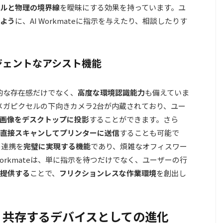
ルと物理の境界線
を曖昧にする効果を持っています。ユ
よう
に、AI Workmateに指示を与えたり、相談したりす
ジェントなアシスト機能
の物理的な存在感だけでなく、
高度な環境認識能力
も備えていま
メガピクセルの下向きカメラ2台が内蔵されており、ユー
画像をデスクトップに投影
することができます。さら
直接スキャンしてプリンターに送信
することも可能で
の連携を
完璧に実現する機能
であり、煩雑なオフィスワー
 Workmateは、単に指示を待つだけでなく、ユーザーの行
提供する
ことで、
フリクションレスな作業環境
を創出し
：共存するデバイスとしての進化