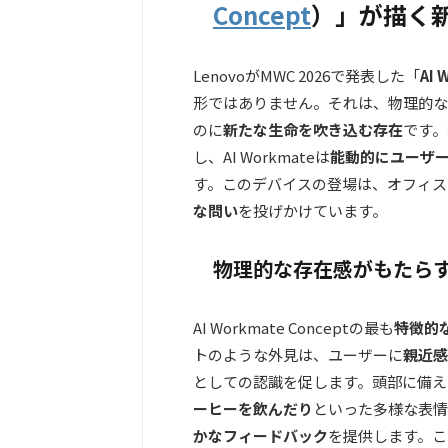
Concept
）
」が描く
LenovoがMWC 2026で発表した「
AI 
形ではありません。それは、物理的な
のに
新たな生命を吹き込む存在
です。
し、AI Workmateは
能動的にユーザ
す。このデバイスの登場は、オフィス
な問い
を投げかけています。
物理的な存在感がもたら
AI Workmate Conceptの最も
特徴的
トのような外見は、ユーザーに
親近感
としての認識を促します。頭部に備え
ーヒーを飲んだり
といった多様な表情
かなフィードバック
を提供します。こ