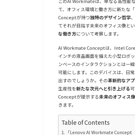
このAI Workmateは、単なる高
て、オフィス環境と働き方に新たな「世界
Conceptが持つ
独特のデザイン哲学
てそれが目指す未来のオフィス像とい
な働き方
について考察します。
AI Workmate Conceptは、Inte
インチの液晶画面を備えた小型ロボッ
ンベースのインタラクションとは一線
可能にします。このデバイスは、日常
出すのでしょうか。その
革新的なアプ
生産性を
新たな次元へと引き上げる
可
Conceptが提示する
未来のオフィス
きます。
Table of Contents
「Lenovo AI Workmate Concept（L