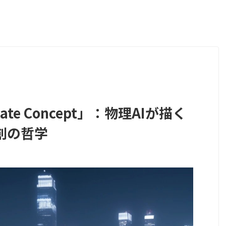
kmate Concept」：物理AIが描く
創の哲学