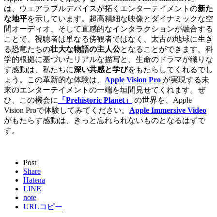
は、ウェアラブルデバイスが拓くエンターテイメントの
新た
な地平
を示しています。超高精細な映像とダイナミックな空
間オーディオ、そして直感的なインタラクションが融合する
ことで、視聴者は単なる傍観者ではなく、太古の地球に生き
る恐竜たちの
壮大な物語の主人公
となることができます。科
学的根拠に基づいたリアルな描写と、生命のドラマが織りな
す感動は、私たちに
深い共感と学び
をもたらしてくれるでし
ょう。この革新的な体験は、
Apple Vision Pro
が実現する未
来のエンターテイメントの一端を垣間見せてくれます。ぜ
ひ、この機会に
「Prehistoric Planet」
の世界を、Apple
Vision Proで体験してみてください。
Apple Immersive Video
がもたらす感動は、きっと忘れられないものとなるはずで
す。
Post
Share
Hatena
LINE
note
URLコピー