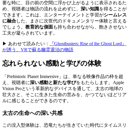
要な時に、目の前の空間に浮かび上がるように表示されるた
め、視聴者は物語の流れを止めずに、
深い知識
を得ることが
できます。これは、エンターテイメントと学習が
シームレス
に融合
した、まさに次世代のドキュメンタリー体験と言える
でしょう。
教育的な側面
も持ち合わせながら、飽きさせない
工夫が凝らされています。
▶ あわせて読みたい：
『Ghostbusters: Rise of the Ghost Lord』
が誘う、VRで蘇る幽霊退治の物語
忘れられない
感動と学び
の体験
「Prehistoric Planet Immersive」は、単なる映像作品の枠を超
え、視聴者に
深い感動と新たな学び
をもたらします。Apple
Vision Proという革新的なデバイスを通して、太古の地球の
壮大さと、そこに生きた生命の営みを、かつてないほどリア
ルに感じることができるのです。
太古の生命への
深い共感
この没入型体験は、恐竜たちが生きていた時代にタイムスリ