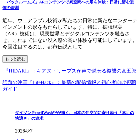
「バックルームズ」ARコンテンツで異空間への扉を体験：日常に潜む恐
怖の深淵
近年、ウェアラブル技術が私たちの日常に新たなエンターテ
インメントの形をもたらしています。特に、拡張現実
（AR）技術は、現実世界とデジタルコンテンツを融合さ
せ、これまでにない没入感の高い体験を可能にしています。
今回注目するのは、都市伝説として
もっと読む
『HIDARI』：キアヌ・リーブスが声で魅せる復讐の甚五郎
話題の映画『LifeHack』：最新の配信情報と初心者向け視聴
ガイド
ダイソン PencilWash™が描く、日本の住空間に寄り添う「素足の
快適さ」の追求
2026/8/7