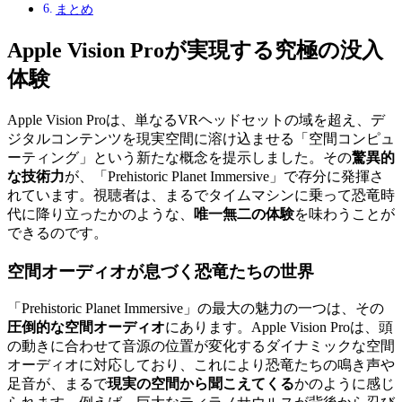
まとめ
Apple Vision Proが実現する究極の没入
体験
Apple Vision Proは、単なるVRヘッドセットの域を超え、デ
ジタルコンテンツを現実空間に溶け込ませる「空間コンピュ
ーティング」という新たな概念を提示しました。その
驚異的
な技術力
が、「Prehistoric Planet Immersive」で存分に発揮さ
れています。視聴者は、まるでタイムマシンに乗って恐竜時
代に降り立ったかのような、
唯一無二の体験
を味わうことが
できるのです。
空間オーディオ
が息づく恐竜たちの世界
「Prehistoric Planet Immersive」の最大の魅力の一つは、その
圧倒的な空間オーディオ
にあります。Apple Vision Proは、頭
の動きに合わせて音源の位置が変化するダイナミックな空間
オーディオに対応しており、これにより恐竜たちの鳴き声や
足音が、まるで
現実の空間から聞こえてくる
かのように感じ