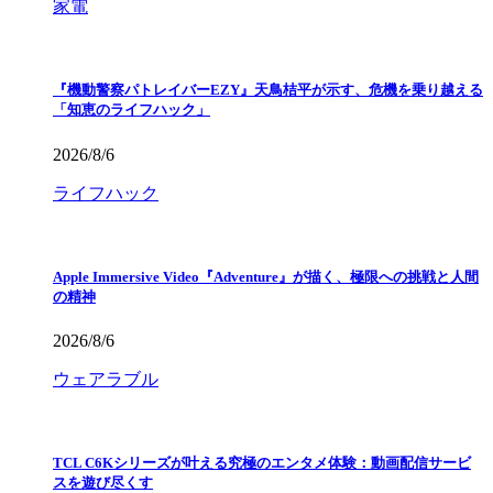
家電
『機動警察パトレイバーEZY』天鳥桔平が示す、危機を乗り越える
「知恵のライフハック」
2026/8/6
ライフハック
Apple Immersive Video『Adventure』が描く、極限への挑戦と人間
の精神
2026/8/6
ウェアラブル
TCL C6Kシリーズが叶える究極のエンタメ体験：動画配信サービ
スを遊び尽くす