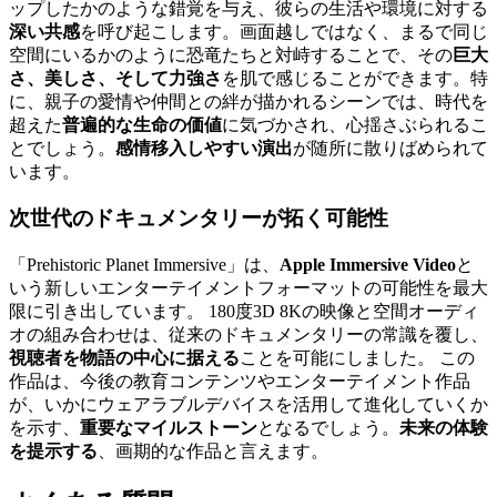
ップしたかのような錯覚を与え、彼らの生活や環境に対する
深い共感
を呼び起こします。画面越しではなく、まるで同じ
空間にいるかのように恐竜たちと対峙することで、その
巨大
さ、美しさ、そして力強さ
を肌で感じることができます。特
に、親子の愛情や仲間との絆が描かれるシーンでは、時代を
超えた
普遍的な生命の価値
に気づかされ、心揺さぶられるこ
とでしょう。
感情移入しやすい演出
が随所に散りばめられて
います。
次世代のドキュメンタリー
が拓く可能性
「Prehistoric Planet Immersive」は、
Apple Immersive Video
と
いう新しいエンターテイメントフォーマットの可能性を最大
限に引き出しています。 180度3D 8Kの映像と空間オーディ
オの組み合わせは、従来のドキュメンタリーの常識を覆し、
視聴者を物語の中心に据える
ことを可能にしました。 この
作品は、今後の教育コンテンツやエンターテイメント作品
が、いかにウェアラブルデバイスを活用して進化していくか
を示す、
重要なマイルストーン
となるでしょう。
未来の体験
を提示する
、画期的な作品と言えます。