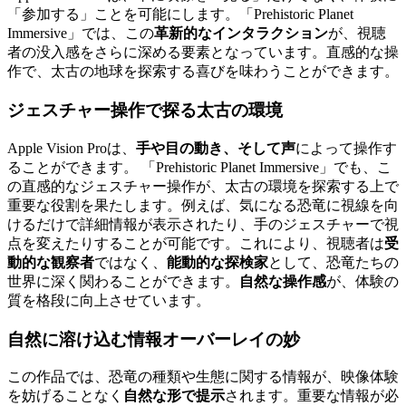
「参加する」ことを可能にします。「Prehistoric Planet
Immersive」では、この
革新的なインタラクション
が、視聴
者の没入感をさらに深める要素となっています。直感的な操
作で、太古の地球を探索する喜びを味わうことができます。
ジェスチャー操作
で探る太古の環境
Apple Vision Proは、
手や目の動き、そして声
によって操作す
ることができます。 「Prehistoric Planet Immersive」でも、こ
の直感的なジェスチャー操作が、太古の環境を探索する上で
重要な役割を果たします。例えば、気になる恐竜に視線を向
けるだけで詳細情報が表示されたり、手のジェスチャーで視
点を変えたりすることが可能です。これにより、視聴者は
受
動的な観察者
ではなく、
能動的な探検家
として、恐竜たちの
世界に深く関わることができます。
自然な操作感
が、体験の
質を格段に向上させています。
自然に溶け込む
情報オーバーレイ
の妙
この作品では、恐竜の種類や生態に関する情報が、映像体験
を妨げることなく
自然な形で提示
されます。重要な情報が必