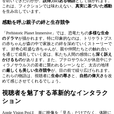
を紡いできたのかが、
説得力のある物語
として描かれます。
これは、フィクションでは味わえない、
真実に基づいた感動
を生み出しています。
感動を呼ぶ
親子の絆と生存競争
「Prehistoric Planet Immersive」では、恐竜たちの
多様な生命
のドラマ
が描かれます。特に印象的なのは、トリケラトプス
の赤ちゃんが森の中で家族との絆を深めていくストーリーで
す。 好奇心旺盛な赤ちゃんが、親や仲間たちとの触れ合い
を通じて成長していく姿は、私たち人間の感情にも
深く訴え
かけるもの
があります。また、プテロサウルスが休息中にテ
ィラノサウルスの若者に襲われるシーン など、太古の地球
の
厳しくも美しい生存競争
が、目の前で繰り広げられます。
これらの物語は、視聴者に
生命の尊さ
と、
自然の偉大さ
を改
めて感じさせてくれるでしょう。
視聴者を魅了する
革新的なインタラク
ション
Apple Vision Proは、単に映像を「見る」だけでなく、体験に