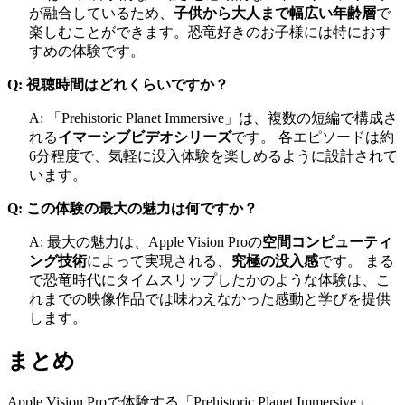
が融合しているため、
子供から大人まで幅広い年齢層
で
楽しむことができます。恐竜好きのお子様には特におす
すめの体験です。
Q: 視聴時間はどれくらいですか？
A: 「Prehistoric Planet Immersive」は、複数の短編で構成さ
れる
イマーシブビデオシリーズ
です。 各エピソードは約
6分程度で、気軽に没入体験を楽しめるように設計されて
います。
Q: この体験の最大の魅力は何ですか？
A: 最大の魅力は、Apple Vision Proの
空間コンピューティ
ング技術
によって実現される、
究極の没入感
です。 まる
で恐竜時代にタイムスリップしたかのような体験は、こ
れまでの映像作品では味わえなかった感動と学びを提供
します。
まとめ
Apple Vision Proで体験する「Prehistoric Planet Immersive」