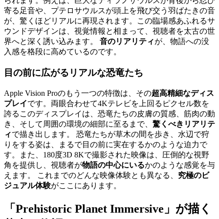
られます。例えば、巨大なティラノサウルスが背後から忍び
寄る足音や、プテロサウルスが頭上を飛び交う羽ばたきの音
が、驚くほどリアルに再現されます。この臨場感あふれるサ
ウンドデザインは、視覚情報と相まって、視聴者を太古の世
界へと深く誘い込みます。
音のリアリティ
が、物語への没
入感を格段に高めているのです。
目の前に広がる
リアルな恐竜たち
Apple Vision Proのもう一つの特徴は、その
超高精細なディス
プレイ
です。両眼合わせて4Kテレビを上回るピクセル数を
誇るこのディスプレイは、恐竜たちの皮膚の質感、筋肉の動
き、そして周囲の環境の細部に至るまで、
驚くべきリアリテ
ィ
で描き出します。 恐竜たちが草木の間を歩き、水辺で狩
りをする姿は、まるで目の前に実在するかのような迫力で
す。また、180度3D 8Kで撮影された映像は、圧倒的な視野
角を提供し、視聴者が
物語の中心にいる
かのような感覚を与
えます。 これまでのどんな映像体験とも異なる、
究極のビ
ジュアル体験
がここにあります。
「Prehistoric Planet Immersive」が描く