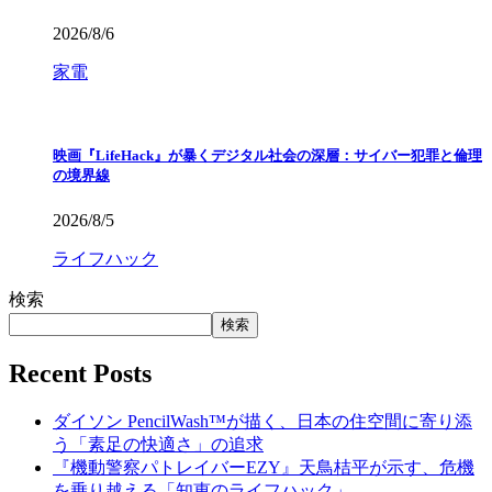
2026/8/6
家電
映画『LifeHack』が暴くデジタル社会の深層：サイバー犯罪と倫理
の境界線
2026/8/5
ライフハック
検索
検索
Recent Posts
ダイソン PencilWash™が描く、日本の住空間に寄り添
う「素足の快適さ」の追求
『機動警察パトレイバーEZY』天鳥桔平が示す、危機
を乗り越える「知恵のライフハック」