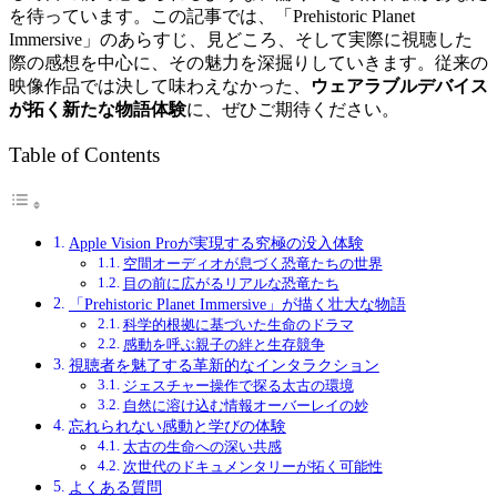
を待っています。この記事では、「Prehistoric Planet
Immersive」のあらすじ、見どころ、そして実際に視聴した
際の感想を中心に、その魅力を深掘りしていきます。従来の
映像作品では決して味わえなかった、
ウェアラブルデバイス
が拓く新たな物語体験
に、ぜひご期待ください。
Table of Contents
Apple Vision Proが実現する究極の没入体験
空間オーディオが息づく恐竜たちの世界
目の前に広がるリアルな恐竜たち
「Prehistoric Planet Immersive」が描く壮大な物語
科学的根拠に基づいた生命のドラマ
感動を呼ぶ親子の絆と生存競争
視聴者を魅了する革新的なインタラクション
ジェスチャー操作で探る太古の環境
自然に溶け込む情報オーバーレイの妙
忘れられない感動と学びの体験
太古の生命への深い共感
次世代のドキュメンタリーが拓く可能性
よくある質問