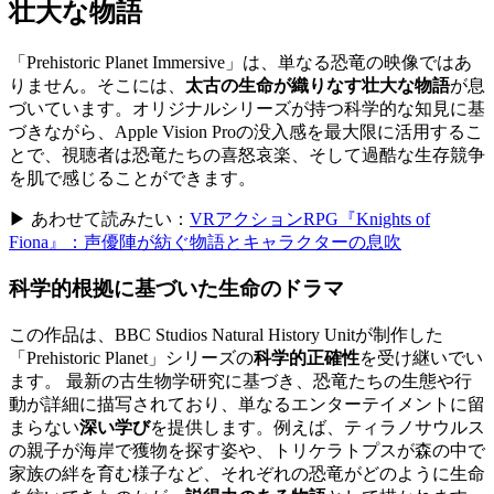
壮大な物語
「Prehistoric Planet Immersive」は、単なる恐竜の映像ではあ
りません。そこには、
太古の生命が織りなす壮大な物語
が息
づいています。オリジナルシリーズが持つ科学的な知見に基
づきながら、Apple Vision Proの没入感を最大限に活用するこ
とで、視聴者は恐竜たちの喜怒哀楽、そして過酷な生存競争
を肌で感じることができます。
▶ あわせて読みたい：
VRアクションRPG『Knights of
Fiona』：声優陣が紡ぐ物語とキャラクターの息吹
科学的根拠に基づいた
生命のドラマ
この作品は、BBC Studios Natural History Unitが制作した
「Prehistoric Planet」シリーズの
科学的正確性
を受け継いでい
ます。 最新の古生物学研究に基づき、恐竜たちの生態や行
動が詳細に描写されており、単なるエンターテイメントに留
まらない
深い学び
を提供します。例えば、ティラノサウルス
の親子が海岸で獲物を探す姿や、トリケラトプスが森の中で
家族の絆を育む様子など、それぞれの恐竜がどのように生命