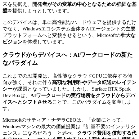
来を見据え、
開発者がその変革の中心となるための強固な基
盤
を提供しようとしています。
このデバイスは、単に高性能なハードウェアを提供するだけ
でなく、Windowsエコシステム全体をAIエージェントの主要
プラットフォームへと変貌させるという、Microsoftの
壮大な
ビジョン
を体現しています。
クラウドからデバイスへ：AIワークロードの新た
なパラダイム
これまでのAI開発は、高性能なクラウドGPUに依存する傾
向が強く、それに伴う
高額な利用料やデータ転送のレイテン
シー
が課題となっていました。しかし、Surface RTX Spark
Dev Boxは、
AIワークロードの実行場所をクラウドからデバ
イスへとシフトさせる
ことで、このパラダイムを変革しま
す。
Microsoftのサティア・ナデラCEOは、「企業にとって、
Windowsマシンの最大の価値提案は『計量不要のインテリジ
ェンス』になるだろう」と述べ、
クラウド費用を償却する代