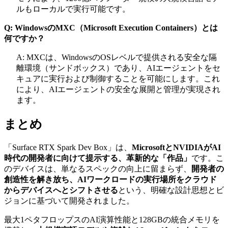
ルもローカルで実行可能です。
Q: WindowsのMXC（Microsoft Execution Containers）とは
何ですか？
A: MXCは、WindowsのOSレベルで提供される安全な隔
離環境（サンドボックス）であり、AIエージェントをセ
キュアに実行および制御することを可能にします。これ
により、AIエージェントの安全な展開と管理が実現され
ます。
まとめ
「Surface RTX Spark Dev Box」は、
MicrosoftとNVIDIAがAI
時代の開発者に向けて提示する、革新的な「作品」
です。こ
のデバイスは、単なるスペックの向上に留まらず、
開発者の
創造性を解き放ち、AIワークロードの実行場所をクラウド
からデバイスへとシフトさせる
という、明確な設計思想とビ
ジョンに基づいて開発されました。
最大1ペタフロップスのAI演算性能と128GBの統合メモリを