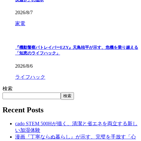
2026/8/7
家電
『機動警察パトレイバーEZY』天鳥桔平が示す、危機を乗り越える
「知恵のライフハック」
2026/8/6
ライフハック
検索
検索
Recent Posts
cado STEM 500Hが描く、清潔と省エネを両立する新し
い加湿体験
漫画『丁寧ならぬ暮らし』が示す、完璧を手放す「心