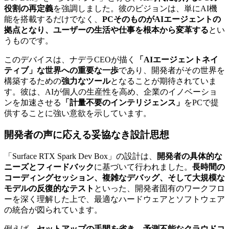
役割の再定義
を強調しました。彼のビジョンは、単にAI機
能を搭載するだけでなく、
PCそのものがAIエージェントの
拠点となり、ユーザーの生活や仕事を根本から変革する
とい
うものです。
このデバイスは、ナデラCEOが描く
「AIエージェントネイ
ティブ」な世界への重要な一歩
であり、開発者がその世界を
構築するための
強力なツール
となることが期待されていま
す。彼は、AIが個人の生産性を高め、企業のイノベーショ
ンを加速させる
「計量不要のインテリジェンス」
をPCで提
供することに強い意欲を示しています。
開発者の声に応える妥協なき設計思想
「Surface RTX Spark Dev Box」の設計は、
開発者の具体的な
ニーズとフィードバック
に基づいて行われました。
長時間の
コーディングセッション、複雑なデバッグ、そして大規模な
モデルの反復的なテスト
といった、開発者固有のワークフロ
ーを深く理解した上で、最適なハードウェアとソフトウェア
の統合が図られています。
例えば、
セットアップの手間を省き、予測不能なクラウドコ