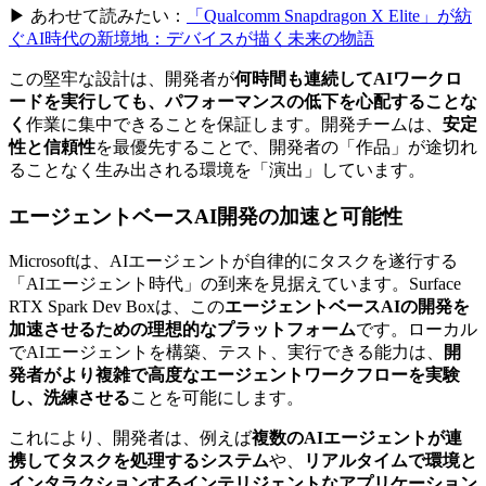
▶ あわせて読みたい：
「Qualcomm Snapdragon X Elite」が紡
ぐAI時代の新境地：デバイスが描く未来の物語
この堅牢な設計は、開発者が
何時間も連続してAIワークロ
ードを実行しても、パフォーマンスの低下を心配することな
く
作業に集中できることを保証します。開発チームは、
安定
性と信頼性
を最優先することで、開発者の「作品」が途切れ
ることなく生み出される環境を「演出」しています。
エージェントベースAI開発の加速と可能性
Microsoftは、AIエージェントが自律的にタスクを遂行する
「AIエージェント時代」の到来を見据えています。Surface
RTX Spark Dev Boxは、この
エージェントベースAIの開発を
加速させるための理想的なプラットフォーム
です。ローカル
でAIエージェントを構築、テスト、実行できる能力は、
開
発者がより複雑で高度なエージェントワークフローを実験
し、洗練させる
ことを可能にします。
これにより、開発者は、例えば
複数のAIエージェントが連
携してタスクを処理するシステム
や、
リアルタイムで環境と
インタラクションするインテリジェントなアプリケーション