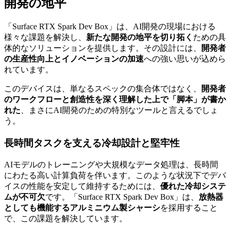
開発の地平
「Surface RTX Spark Dev Box」は、AI開発の現場における
様々な課題を解決し、
新たな開発の地平を切り拓く
ための具
体的なソリューションを提供します。その設計には、
開発者
の生産性向上とイノベーションの加速
への強い思いが込めら
れています。
このデバイスは、単なるスペックの集合体ではなく、
開発者
のワークフローと創造性を深く理解した上で「脚本」が書か
れた
、まさにAI開発のための特別なツールと言えるでしょ
う。
長時間タスクを支える冷却設計と堅牢性
AIモデルのトレーニングや大規模なデータ処理は、長時間
にわたる高い計算負荷を伴います。このような状況下でデバ
イスの性能を安定して維持するためには、
優れた冷却システ
ムが不可欠
です。「Surface RTX Spark Dev Box」は、
放熱器
としても機能するアルミニウム製シャーシ
を採用すること
で、この課題を解決しています。