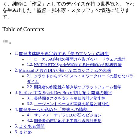
く、純粋に「作品」としてのデバイスが持つ世界観と、それ
を生み出した「監督・脚本家・スタッフ」の情熱に迫りま
す。
Table of Contents
開発者体験を再定義する「夢のマシン」の誕生
ローカルAI時代の幕開けを告げるハードウェア設計
NVIDIA RTX Sparkが実現する圧倒的なAI処理性能
MicrosoftとNVIDIAが描くAIエコシステムの未来
クラウドからデバイスへ：AIワークロードの新たなパラ
ダイム
開発者の創造性を解き放つプラットフォーム哲学
Surface RTX Spark Dev Boxが切り拓く開発の地平
長時間タスクを支える冷却設計と堅牢性
エージェントベースAI開発の加速と可能性
開発チームが込めた「未来への情熱」
サティア・ナデラCEOが語るビジョン
開発者の声に応える妥協なき設計思想
よくある質問
まとめ