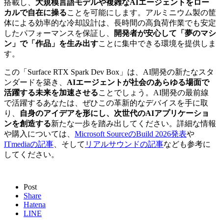
搭載し、
大規模言語モデルや複雑なAIエージェントをロー
カルで自在に操る
ことを可能にします。アルミニウム製の筐
体による効率的な冷却設計は、長時間の高負荷作業でも安定
したパフォーマンスを保証し、
開発者が安心して「夢のマシ
ン」で「作品」を生み出す
ことに集中できる環境を提供しま
す。
この「Surface RTX Spark Dev Box」は、AI開発の新たなスタ
ンダードを築き、
AIエージェントが社会のあらゆる場面で
活躍する未来を加速させる
ことでしょう。AI開発の最前線
で活躍するあなたは、ぜひこの革新的なデバイスを手に取
り、
自身のアイデアを形にし、次世代のAIアプリケーショ
ンを創造する
新たな一歩を踏み出してください。詳細な情報
や購入については、
Microsoft SourceのBuild 2026発表
や
ITmediaの記事
、そして
リアルサウンドの記事
なども参考に
してください。
Post
Share
Hatena
LINE