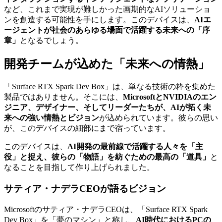
など、これまで実現が難しかった画期的なAIソリューショ
ンを創造する可能性を手にします。このデバイスは、
AIエ
ージェントが社会のあらゆる場面で活躍する未来への「序
章」
となるでしょう。
開発チームが込めた「未来への情熱」
「Surface RTX Spark Dev Box」は、単なる技術の粋を集めた
製品ではありません。そこには、
MicrosoftとNVIDIAのエン
ジニア、デザイナー、そしてリーダーたちが、AIが拓く未
来への強い情熱とビジョン
が込められています。彼らの思い
が、このデバイスの細部にまで宿っています。
このデバイスは、
AI開発の最前線で活躍する人々を「主
役」と捉え、彼らの「物語」を紡ぐための最高の「道具」
と
なることを目指して作り上げられました。
サティア・ナデラCEOが語るビジョン
Microsoftのサティア・ナデラCEOは、「Surface RTX Spark
Dev Box」を「夢のマシン」と称し、
AI時代におけるPCの