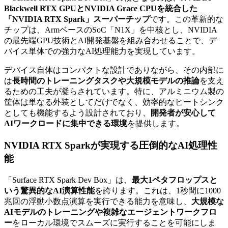
Blackwell RTX GPUとNVIDIA Grace CPUを統合した
「NVIDIA RTX Spark」スーパーチップ
です。この革新的な
チップは、ArmベースのSoC「N1X」を中核とし、NVIDIA
の最先端GPU技術とAI開発基盤を組み合わせることで、デ
バイス単体での強力なAI処理能力を実現しています。
デバイス自体はコンパクトな設計でありながら、その内部に
は
長時間のトレーニングタスクや大規模モデルの推論
を支え
るための工夫が凝らされています。特に、アルミニウム製の
筐体は単なる外装としてだけでなく、効率的なヒートシンク
としても機能するよう設計されており、
開発者が安心して
AIワークロードに集中できる環境
を提供します。
NVIDIA RTX Sparkが実現する圧倒的なAI処理性
能
「Surface RTX Spark Dev Box」は、
最大1ペタフロップスと
いう驚異的なAI演算性能
を誇ります。これは、1秒間に1000
兆回の浮動小数点演算を実行できる能力を意味し、
大規模な
AIモデルのトレーニングや複雑なエージェントワークフロ
ー
をローカル環境でスムーズに実行することを可能にしま