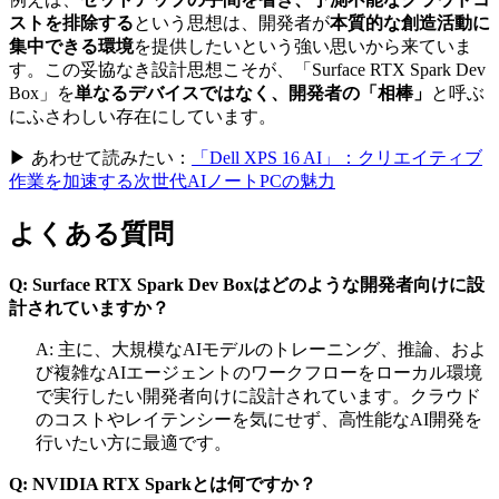
ストを排除する
という思想は、開発者が
本質的な創造活動に
集中できる環境
を提供したいという強い思いから来ていま
す。この妥協なき設計思想こそが、「Surface RTX Spark Dev
Box」を
単なるデバイスではなく、開発者の「相棒」
と呼ぶ
にふさわしい存在にしています。
▶ あわせて読みたい：
「Dell XPS 16 AI」：クリエイティブ
作業を加速する次世代AIノートPCの魅力
よくある質問
Q: Surface RTX Spark Dev Boxはどのような開発者向けに設
計されていますか？
A: 主に、大規模なAIモデルのトレーニング、推論、およ
び複雑なAIエージェントのワークフローをローカル環境
で実行したい開発者向けに設計されています。クラウド
のコストやレイテンシーを気にせず、高性能なAI開発を
行いたい方に最適です。
Q: NVIDIA RTX Sparkとは何ですか？