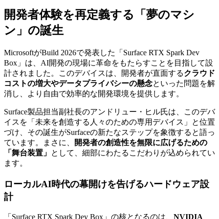
開発者体験を再定義する「夢のマシ
ン」の誕生
MicrosoftがBuild 2026で発表した「Surface RTX Spark Dev
Box」は、AI開発の現場に革命をもたらすことを目指して設
計されました。このデバイスは、開発者が直面する
クラウド
コストの増大やデータプライバシーの懸念
といった問題を解
消し、より自由で効率的な開発環境を提供します。
Surface製品担当副社長のアンドリュー・ヒル氏は、このデバ
イスを「未来を創造する人々のための専用デバイス」と位置
づけ、その誕生がSurfaceの新たなステップを象徴すると語っ
ています。まさに、
開発者の創造性を無限に広げるための
「舞台装置」
として、細部にわたるこだわりが込められてい
ます。
ローカルAI時代の幕開けを告げるハードウェア設
計
「Surface RTX Spark Dev Box」の核となるのは、
NVIDIA