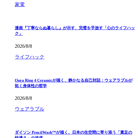
家電
漫画『丁寧ならぬ暮らし』が示す、完璧を手放す「心のライフハッ
ク」
2026/8/8
ライフハック
Oura Ring 4 Ceramicが描く、静かなる自己対話：ウェアラブルが
拓く身体性の哲学
2026/8/8
ウェアラブル
ダイソン PencilWash™が描く、日本の住空間に寄り添う「素足の
快適さ」の追求