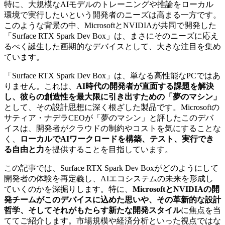
特に、大規模なAIモデルのトレーニングや推論をローカル
環境で実行したいという開発者のニーズは高まる一方です。
このような背景の中、MicrosoftとNVIDIAが共同で開発した
「Surface RTX Spark Dev Box」は、まさにそのニーズに応え
るべく誕生した画期的なデバイスとして、大きな注目を集め
ています。
「Surface RTX Spark Dev Box」は、単なる高性能なPCではあ
りません。これは、
AI時代の開発者が直面する課題を解決
し、彼らの創造性を最大限に引き出すための「夢のマシン」
として、その設計思想に深く根ざした製品です。Microsoftの
サティア・ナデラCEOが「夢のマシン」と評したこのデバ
イスは、開発者がクラウドの制約やコストを気にすることな
く、
ローカルでAIワークロードを構築、テスト、実行でき
る自由と力
を提供することを目指しています。
この記事では、Surface RTX Spark Dev Boxがどのようにして
開発者の体験を再定義し、AIエコシステムの未来を形成し
ていくのかを深掘りします。特に、
MicrosoftとNVIDIAの開
発チームがこのデバイスに込めた思いや、その革新的な設計
哲学、そしてそれがもたらす新たな開発スタイル
に焦点を当
ててご紹介します。市場規模や経済分析といった視点ではな