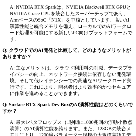
A: NVIDIA RTX Sparkは、NVIDIA Blackwell RTX GPUと
NVIDIA Grace CPUを統合したスーパーチップであり、
ArmベースのSoC「N1X」を中核としています。高いAI
演算性能と統合メモリを備え、ローカルでのAIワークロ
ード処理を可能にする新しいPC向けプラットフォームで
す。
Q: クラウドでのAI開発と比較して、どのようなメリットが
ありますか？
A: 主なメリットは、クラウド利用料の削減、データプラ
イバシーの向上、ネットワーク接続に依存しない開発環
境、そして低レイテンシーでの高速なAIワークロード実
行です。これにより、開発者はより効率的かつセキュア
に作業を進めることができます。
Q: Surface RTX Spark Dev BoxのAI演算性能はどのくらいで
すか？
A: 最大1ペタフロップス（1秒間に1000兆回の浮動小数点
演算）のAI演算性能を誇ります。また、128GBの統合メ
モリにより、1200億パラメーター規模の大規模言語モデ