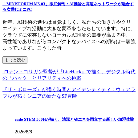
「MINISFORUM MS-03」徹底解剖：AI推論と高速ネットワークが融合す
る次世代ミニPC
近年、AI技術の進化は目覚ましく、私たちの働き方やクリ
エイティブな活動に大きな変革をもたらしています。特に、
クラウドに依存しないローカルAI推論の需要が高まる中、
高性能でありながらコンパクトなデバイスへの期待は一層強
まっています。こうした時
もっと読む
ロナン・コリガン監督が『LifeHack』で描く、デジタル時代
の「ハック」とリアリティへの挑戦
『ザ・ボローズ』が描く時間とアイデンティティ：ウェアラ
ブルが拓くシニアの新たなSF冒険
cado STEM 500Hが描く、清潔と省エネを両立する新しい加湿体験
2026/8/8