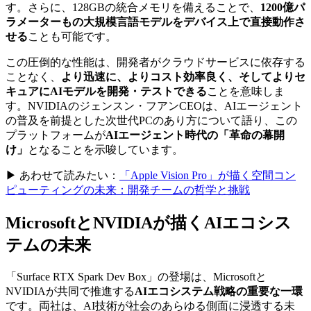
す。さらに、128GBの統合メモリを備えることで、
1200億パ
ラメーターもの大規模言語モデルをデバイス上で直接動作さ
せる
ことも可能です。
この圧倒的な性能は、開発者がクラウドサービスに依存する
ことなく、
より迅速に、よりコスト効率良く、そしてよりセ
キュアにAIモデルを開発・テストできる
ことを意味しま
す。NVIDIAのジェンスン・フアンCEOは、AIエージェント
の普及を前提とした次世代PCのあり方について語り、この
プラットフォームが
AIエージェント時代の「革命の幕開
け」
となることを示唆しています。
▶ あわせて読みたい：
「Apple Vision Pro」が描く空間コン
ピューティングの未来：開発チームの哲学と挑戦
MicrosoftとNVIDIAが描くAIエコシス
テムの未来
「Surface RTX Spark Dev Box」の登場は、Microsoftと
NVIDIAが共同で推進する
AIエコシステム戦略の重要な一環
です。両社は、AI技術が社会のあらゆる側面に浸透する未