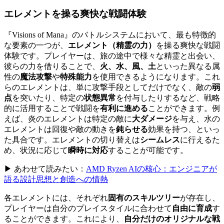
エレメント
を操る爽快な戦闘体験
『Visions of Mana』のバトルシステムにおいて、最も特徴的
な要素の一つが、
エレメント（精霊の力）
を操る爽快な戦闘
体験です。プレイヤーは、旅の途中で様々な精霊と出会い、
彼らの力を借りることで、
火、水、風、土
といった異なる属
性の
魔法攻撃
や
特殊能力
を使用できるようになります。これ
らのエレメントは、単に攻撃手段としてだけでなく、敵の
弱
点
を突いたり、特定の
状態異常
を付与したりするなど、戦略
的に活用することで戦闘を
有利に進める
ことができます。例
えば、炎のエレメントは特定の敵に
大ダメージ
を与え、水の
エレメントは回復や敵の動きを
鈍らせる
効果を持つ、といっ
た具合です。エレメントの切り替えは
シームレス
に行えるた
め、状況に応じて
瞬時に対応
することが可能です。
▶ あわせて読みたい：
AMD Ryzen AIの核心：エンジニアが
語る設計思想と創造への情熱
各エレメントには、それぞれ
固有のスキルツリー
が存在し、
プレイヤーは自分のプレイスタイルに合わせて
自由に育成
す
ることができます。これにより、
自分だけのオリジナルな戦