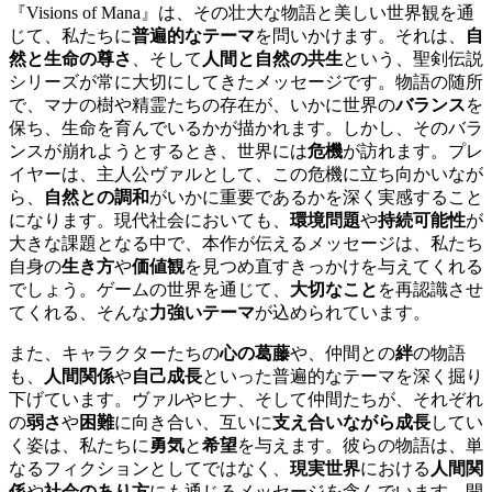
『Visions of Mana』は、その壮大な物語と美しい世界観を通
じて、私たちに
普遍的なテーマ
を問いかけます。それは、
自
然と生命の尊さ
、そして
人間と自然の共生
という、聖剣伝説
シリーズが常に大切にしてきたメッセージです。物語の随所
で、マナの樹や精霊たちの存在が、いかに世界の
バランス
を
保ち、生命を育んでいるかが描かれます。しかし、そのバラ
ンスが崩れようとするとき、世界には
危機
が訪れます。プレ
イヤーは、主人公ヴァルとして、この危機に立ち向かいなが
ら、
自然との調和
がいかに重要であるかを深く実感すること
になります。現代社会においても、
環境問題
や
持続可能性
が
大きな課題となる中で、本作が伝えるメッセージは、私たち
自身の
生き方
や
価値観
を見つめ直すきっかけを与えてくれる
でしょう。ゲームの世界を通じて、
大切なこと
を再認識させ
てくれる、そんな
力強いテーマ
が込められています。
また、キャラクターたちの
心の葛藤
や、仲間との
絆
の物語
も、
人間関係
や
自己成長
といった普遍的なテーマを深く掘り
下げています。ヴァルやヒナ、そして仲間たちが、それぞれ
の
弱さ
や
困難
に向き合い、互いに
支え合いながら成長
してい
く姿は、私たちに
勇気
と
希望
を与えます。彼らの物語は、単
なるフィクションとしてではなく、
現実世界
における
人間関
係
や
社会のあり方
にも通じるメッセージを含んでいます。開