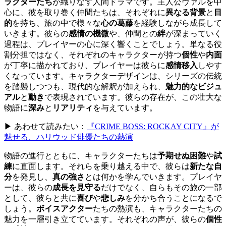
ラクターたち
が織りなす人間ドラマです。主人公ヴァルを中
心に、彼を取り巻く仲間たちは、それぞれに
異なる背景
と
目
的
を持ち、旅の中で様々な
心の葛藤
を経験しながら成長して
いきます。彼らの
感情の機微
や、仲間との
絆
が深まっていく
過程は、プレイヤーの心に深く響くことでしょう。単なる役
割分担ではなく、それぞれのキャラクターが持つ
個性
や
内面
が丁寧に描かれており、プレイヤーは彼らに
感情移入
しやす
くなっています。キャラクターデザインは、シリーズの伝統
を踏襲しつつも、現代的な解釈が加えられ、
魅力的なビジュ
アル
と
動き
で表現されています。彼らの存在が、この壮大な
物語に
深み
と
リアリティ
を与えています。
▶ あわせて読みたい：
『CRIME BOSS: ROCKAY CITY』が
魅せる、ハリウッド俳優たちの熱演
物語の進行とともに、キャラクターたちは
予期せぬ困難
や
試
練
に直面します。それらを乗り越える中で、彼らは
新たな自
分
を発見し、
真の強さ
とは何かを学んでいきます。プレイヤ
ーは、彼らの
成長を見守る
だけでなく、自らもその旅の一部
として、彼らと共に
喜び
や
悲しみ
を分かち合うことになるで
しょう。
ボイスアクター
たちの熱演も、キャラクターたちの
魅力を一層引き立てています。それぞれの声が、彼らの
個性