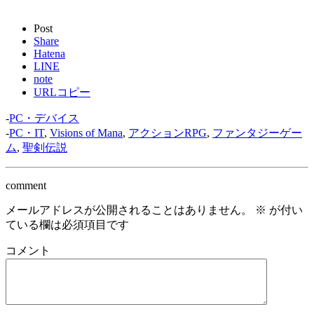
Post
Share
Hatena
LINE
note
URLコピー
-
PC・デバイス
-
PC・IT
,
Visions of Mana
,
アクションRPG
,
ファンタジーゲー
ム
,
聖剣伝説
comment
メールアドレスが公開されることはありません。
※
が付い
ている欄は必須項目です
コメント