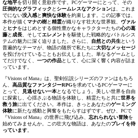
な地平
を切り開く意欲作です。PCゲーマーにとって、その
圧倒的なグラフィック
と
シームレスなアクション
は、これま
でにない
没入感
と
爽快な体験
を約束します。この記事では、
本作が描く
マナの樹
と
精霊
が織りなす壮大な世界観、
ヴァル
と
ヒナ
をはじめとする個性豊かなキャラクターたちの
心の葛
藤
と
成長
、そして
エレメント
を駆使した戦略的なバトルシス
テムの魅力に深く迫りました。さらに、
自然との共生
という
普遍的なテーマが、物語の随所で私たちに
大切なメッセージ
を投げかけていることもお伝えしました。単なるゲームとし
てだけでなく、
一つの作品
として、心に深く響く内容が詰ま
っています。
『Visions of Mana』は、聖剣伝説シリーズのファンはもちろ
ん、
高品質なファンタジーRPG
を求めているPCゲーマーに
とって、
見逃せない一本
となるでしょう。美しい世界を自由
に探索し、心揺さぶる物語を体験し、精霊たちと共に
世界を
救う旅
に出てください。本作は、きっとあなたの
ゲーミング
体験
に新たな感動と興奮をもたらすはずです。ぜひ、PCで
『Visions of Mana』の世界に飛び込み、
忘れられない冒険
を
始めてみませんか。この壮大な物語は、あなたの
プレイを待
っています
。