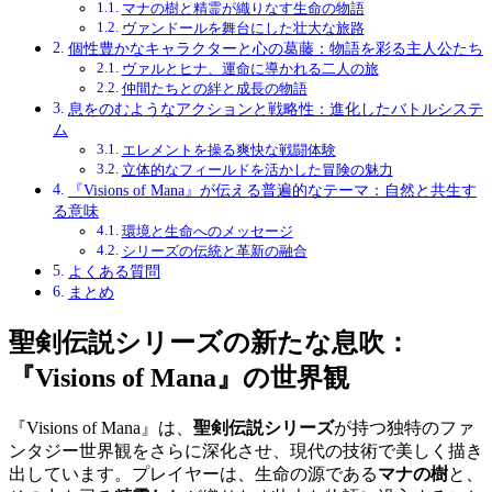
マナの樹と精霊が織りなす生命の物語
ヴァンドールを舞台にした壮大な旅路
個性豊かなキャラクターと心の葛藤：物語を彩る主人公たち
ヴァルとヒナ、運命に導かれる二人の旅
仲間たちとの絆と成長の物語
息をのむようなアクションと戦略性：進化したバトルシステ
ム
エレメントを操る爽快な戦闘体験
立体的なフィールドを活かした冒険の魅力
『Visions of Mana』が伝える普遍的なテーマ：自然と共生す
る意味
環境と生命へのメッセージ
シリーズの伝統と革新の融合
よくある質問
まとめ
聖剣伝説シリーズの新たな息吹：
『Visions of Mana』の世界観
『Visions of Mana』は、
聖剣伝説シリーズ
が持つ独特のファ
ンタジー世界観をさらに深化させ、現代の技術で美しく描き
出しています。プレイヤーは、生命の源である
マナの樹
と、