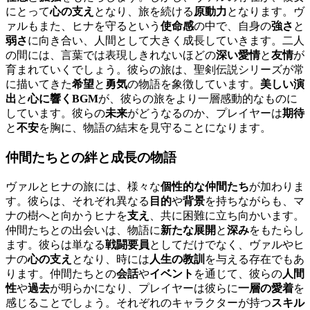
にとって
心の支え
となり、旅を続ける
原動力
となります。ヴ
ァルもまた、ヒナを守るという
使命感
の中で、自身の
強さ
と
弱さ
に向き合い、人間として大きく成長していきます。二人
の間には、言葉では表現しきれないほどの
深い愛情
と
友情
が
育まれていくでしょう。彼らの旅は、聖剣伝説シリーズが常
に描いてきた
希望
と
勇気
の物語を象徴しています。
美しい演
出
と
心に響くBGM
が、彼らの旅をより一層感動的なものに
しています。彼らの
未来
がどうなるのか、プレイヤーは
期待
と
不安
を胸に、物語の結末を見守ることになります。
仲間たちとの
絆
と成長の物語
ヴァルとヒナの旅には、様々な
個性的な仲間たち
が加わりま
す。彼らは、それぞれ異なる
目的
や
背景
を持ちながらも、マ
ナの樹へと向かうヒナを
支え
、共に困難に立ち向かいます。
仲間たちとの出会いは、物語に
新たな展開
と
深み
をもたらし
ます。彼らは単なる
戦闘要員
としてだけでなく、ヴァルやヒ
ナの
心の支え
となり、時には
人生の教訓
を与える存在でもあ
ります。仲間たちとの
会話
や
イベント
を通じて、彼らの
人間
性
や
過去
が明らかになり、プレイヤーは彼らに
一層の愛着
を
感じることでしょう。それぞれのキャラクターが持つ
スキル