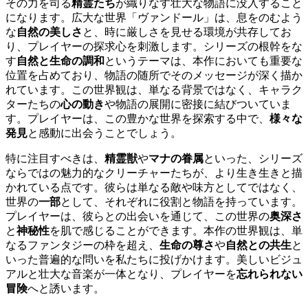
その力を司る
精霊たち
が織りなす壮大な物語に没入すること
になります。広大な世界「ヴァンドール」は、息をのむよう
な
自然の美しさ
と、時に厳しさを見せる環境が共存してお
り、プレイヤーの探求心を刺激します。シリーズの根幹をな
す
自然と生命の調和
というテーマは、本作においても重要な
位置を占めており、物語の随所でそのメッセージが深く描か
れています。この世界観は、単なる背景ではなく、キャラク
ターたちの
心の動き
や物語の展開に密接に結びついていま
す。プレイヤーは、この豊かな世界を探索する中で、
様々な
発見
と感動に出会うことでしょう。
特に注目すべきは、
精霊獣
や
マナの眷属
といった、シリーズ
ならではの魅力的なクリーチャーたちが、より生き生きと描
かれている点です。彼らは単なる敵や味方としてではなく、
世界の
一部
として、それぞれに役割と物語を持っています。
プレイヤーは、彼らとの出会いを通じて、この世界の
奥深さ
と
神秘性
を肌で感じることができます。本作の世界観は、単
なるファンタジーの枠を超え、
生命の尊さ
や
自然との共生
と
いった普遍的な問いを私たちに投げかけます。美しいビジュ
アルと壮大な音楽が一体となり、プレイヤーを
忘れられない
冒険
へと誘います。