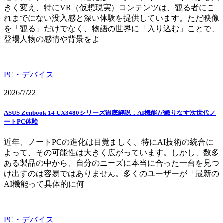
きく変え、特にVR（仮想現実）コンテンツは、観る者にこ
れまでにない没入感と深い体験を提供しています。ただ映像
を「観る」だけでなく、物語の世界に「入り込む」ことで、
登場人物の感情や背景をよ
PC・デバイス
2026/7/22
ASUS Zenbook 14 UX3480シリーズ徹底解説：AI機能が織りなす次世代ノ
ートPC体験
近年、ノートPCの進化は目覚ましく、特にAI技術の統合に
よって、その可能性は大きく広がっています。しかし、数多
ある製品の中から、自分のニーズに本当に合った一台を見つ
け出すのは容易ではありません。多くのユーザーが「最新の
AI機能って具体的に何
PC・デバイス