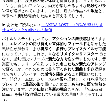
り洗練され、
没入感の高い
体験を提供します。古くからのフ
ァンも、新しいファンも、両方が楽しめるような
絶妙なバラ
ンス
が追求されています。これは、過去の作品への
敬意
と、
未来への
挑戦
が融合した結果と言えるでしょう。
▶ あわせて読みたい：
「AKIBA LOST」：実写が織りなす
サスペンスと俳優たちの熱演
バトルシステムにおいても、
アクションの爽快感
はそのまま
に、
エレメントの切り替え
や
立体的なフィールド
を活かした
戦略性が加わり、より
奥深く
、
多様なプレイスタイル
が可能
になっています。これは、単なる
リメイク
や
リマスター
では
なく、聖剣伝説シリーズの
新たな方向性
を示すものです。音
楽面でも、シリーズを彩ってきた
名曲たち
が
新たなアレンジ
で蘇るほか、本作のために書き下ろされた
新曲
も多数収録さ
れており、プレイヤーの
感情を揺さぶる
こと間違いなしで
す。開発チームは、シリーズの
本質
を理解し、それを現代の
プレイヤーに
最高の形
で届けるために、
あらゆる面で情熱
を
注いでいます。この
伝統と革新の融合
こそが、『Visions of
Mana』を
特別な作品
にしている最大の理由と言えるでしょ
う。