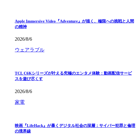
Apple Immersive Video『Adventure』が描く、極限への挑戦と人間
の精神
2026/8/6
ウェアラブル
TCL C6Kシリーズが叶える究極のエンタメ体験：動画配信サービ
スを遊び尽くす
2026/8/6
家電
映画『LifeHack』が暴くデジタル社会の深層：サイバー犯罪と倫理
の境界線