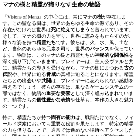
マナの樹
と
精霊
が織りなす生命の物語
『Visions of Mana』の中心には、常に
マナの樹
が存在しま
す。この聖なる樹は、世界のあらゆる生命の源であり、その
存在がなければ世界は
死に絶えてしまう
と言われています。
そして、マナの樹の力を守り、世界に恵みをもたらすのが、
様々な姿を持つ
精霊たち
です。彼らは、火、水、風、土な
ど、自然のあらゆる元素を司り、世界の
バランス
を保ってい
ます。物語は、このマナの樹と精霊たちの
神秘的な関係性
を
深く掘り下げていきます。プレイヤーは、主人公ヴァルと共
に、精霊たちの導きを受けながら、マナの樹にまつわる
古の
伝説
や、世界に迫る
脅威
の真相に迫ることになります。精霊
たちとの
出会い
や
共闘
は、プレイヤーに忘れられない感動を
与えるでしょう。彼らの存在は、単なるゲームシステムの一
部ではなく、物語の
重要な要素
として深く組み込まれていま
す。精霊たちの
個性豊かな表情
や仕草も、本作の大きな魅力
の一つです。
特に、精霊たちが持つ
固有の能力
は、戦闘だけでなく、フィ
ールド探索においても重要な役割を果たします。特定の精霊
の力を借りることで、通常では進めない場所へアクセスした