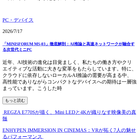
PC・デバイス
2026/7/17
「MINISFORUM MS-03」徹底解剖：AI推論と高速ネットワークが融合す
る次世代ミニPC
近年、AI技術の進化は目覚ましく、私たちの働き方やクリ
エイティブな活動に大きな変革をもたらしています。特に、
クラウドに依存しないローカルAI推論の需要が高まる中、
高性能でありながらコンパクトなデバイスへの期待は一層強
まっています。こうした時
もっと読む
REGZA E770Sが描く、Mini LEDと4Kが織りなす映像美の真
髄
ENHYPEN IMMERSION IN CINEMAS：VRが拓く7人の魅せ
るパフォーマンス