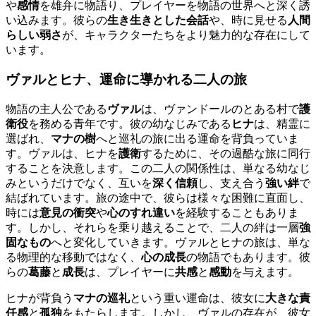
や
感情
を雄弁に物語り、プレイヤーを物語の世界へと深く誘
い込みます。彼らの
生き生きとした会話
や、時に見せる
人間
らしい弱さ
が、キャラクターたちをより魅力的な存在にして
います。
ヴァル
と
ヒナ
、運命に導かれる二人の旅
物語の主人公である
ヴァル
は、ヴァンドールのとある村で
護
衛役
を務める青年です。彼の幼なじみである
ヒナ
は、精霊に
選ばれ、
マナの樹
へと巡礼の旅に出る運命を背負っていま
す。ヴァルは、ヒナを
護衛
するために、その過酷な旅に同行
することを決意します。この二人の関係性は、単なる幼なじ
みというだけでなく、互いを
深く信頼
し、支え合う
強い絆
で
結ばれています。旅の途中で、彼らは様々な困難に直面し、
時には
意見の衝突
や
心のすれ違い
を経験することもありま
す。しかし、それらを乗り越えることで、二人の絆は一層
強
固なもの
へと変化していきます。ヴァルとヒナの旅は、単な
る物理的な移動ではなく、
心の成長
の物語でもあります。彼
らの
葛藤
と
成長
は、プレイヤーに
共感
と
感動
を与えます。
ヒナが背負う
マナの巡礼
という重い運命は、彼女に
大きな責
任感
と
孤独
をもたらします。しかし、ヴァルの存在が、彼女