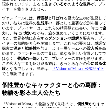
隠されています。まるで
生きているかのような世界
が、プレ
イヤーを飽きさせません。
ヴァンドールには、
精霊獣
と呼ばれる巨大な生物が生息して
おり、彼らは世界の
生態系
の一部として重要な役割を担って
います。プレイヤーは、これらの精霊獣と出会い、時には
協
力
し、時には
戦い
ながら、旅を進めていくことになります。
また、世界各地に点在する
ダンジョン
や
謎解き
要素も、プレ
イヤーの知的好奇心を刺激します。これらの要素は、単調な
探索に
深み
と
戦略性
を与え、より一層ゲームへの
没入感
を高
めます。ヴァンドールの世界は、単なる美しい背景としてで
はなく、
物語の一部
として、プレイヤーの冒険を彩ります。
この広大な世界を駆け巡る旅は、きっとあなたの
心に残る体
験
となるでしょう。詳細は、
『Visions of Mana』公式サイト
でも確認できます。
個性豊かなキャラクターと
心の葛藤
：
物語を彩る主人公たち
『Visions of Mana』の物語を深く彩るのは、
個性豊かなキャ