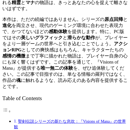
れる
精霊
と
マナ
の物語は、きっとあなたの心を捉えて離さな
いはずです。
本作は、ただの続編ではありません。シリーズの
原点回帰
と
進化
を両立させ、現代のゲーミング環境に合わせた表現力
で、かつてないほどの
感動体験
を提供します。特に、PC版
ではその
美しいグラフィック
と
滑らかな動作
が、プレイヤー
をより一層ゲームの世界へと引き込むことでしょう。
アクシ
ョンRPG
としての爽快感はもちろん、キャラクターたちの
感情の機微
まで丁寧に描かれた物語は、プレイヤー自身の心
にも深く響くはずです。この記事を通じて、『Visions of
Mana』が提供する
唯一無二の体験
を、ぜひ追体験してくだ
さい。この記事で目指すのは、単なる情報の羅列ではなく、
作品の
魂
に触れるような、読み応えのある内容を提供するこ
とです。
Table of Contents
聖剣伝説シリーズの新たな息吹：『Visions of Mana』の世界
観