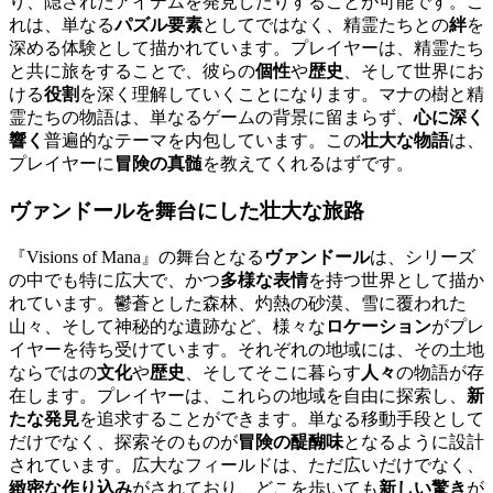
り、隠されたアイテムを発見したりすることが可能です。こ
れは、単なる
パズル要素
としてではなく、精霊たちとの
絆
を
深める体験として描かれています。プレイヤーは、精霊たち
と共に旅をすることで、彼らの
個性
や
歴史
、そして世界にお
ける
役割
を深く理解していくことになります。マナの樹と精
霊たちの物語は、単なるゲームの背景に留まらず、
心に深く
響く
普遍的なテーマを内包しています。この
壮大な物語
は、
プレイヤーに
冒険の真髄
を教えてくれるはずです。
ヴァンドール
を舞台にした壮大な旅路
『Visions of Mana』の舞台となる
ヴァンドール
は、シリーズ
の中でも特に広大で、かつ
多様な表情
を持つ世界として描か
れています。鬱蒼とした森林、灼熱の砂漠、雪に覆われた
山々、そして神秘的な遺跡など、様々な
ロケーション
がプレ
イヤーを待ち受けています。それぞれの地域には、その土地
ならではの
文化
や
歴史
、そしてそこに暮らす
人々
の物語が存
在します。プレイヤーは、これらの地域を自由に探索し、
新
たな発見
を追求することができます。単なる移動手段として
だけでなく、探索そのものが
冒険の醍醐味
となるように設計
されています。広大なフィールドは、ただ広いだけでなく、
緻密な作り込み
がされており、どこを歩いても
新しい驚き
が