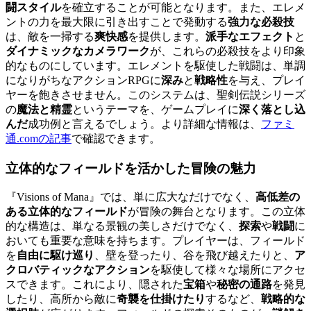
闘スタイル
を確立することが可能となります。また、エレメ
ントの力を最大限に引き出すことで発動する
強力な必殺技
は、敵を一掃する
爽快感
を提供します。
派手なエフェクト
と
ダイナミックなカメラワーク
が、これらの必殺技をより印象
的なものにしています。エレメントを駆使した戦闘は、単調
になりがちなアクションRPGに
深み
と
戦略性
を与え、プレイ
ヤーを飽きさせません。このシステムは、聖剣伝説シリーズ
の
魔法と精霊
というテーマを、ゲームプレイに
深く落とし込
んだ
成功例と言えるでしょう。より詳細な情報は、
ファミ
通.comの記事
で確認できます。
立体的なフィールド
を活かした冒険の魅力
『Visions of Mana』では、単に広大なだけでなく、
高低差の
ある立体的なフィールド
が冒険の舞台となります。この立体
的な構造は、単なる景観の美しさだけでなく、
探索
や
戦闘
に
おいても重要な意味を持ちます。プレイヤーは、フィールド
を
自由に駆け巡り
、壁を登ったり、谷を飛び越えたりと、
ア
クロバティックなアクション
を駆使して様々な場所にアクセ
スできます。これにより、隠された
宝箱
や
秘密の通路
を発見
したり、高所から敵に
奇襲を仕掛けたり
するなど、
戦略的な