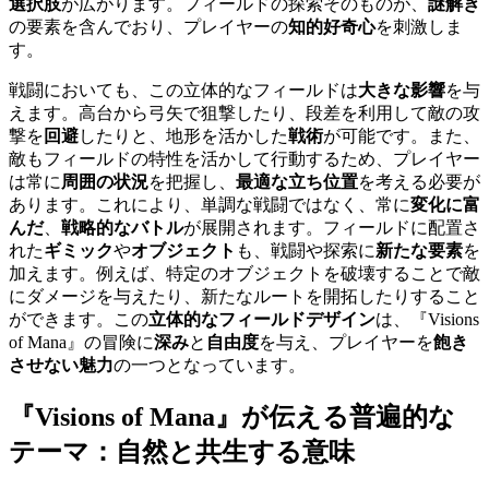
選択肢
が広がります。フィールドの探索そのものが、
謎解き
の要素を含んでおり、プレイヤーの
知的好奇心
を刺激しま
す。
戦闘においても、この立体的なフィールドは
大きな影響
を与
えます。高台から弓矢で狙撃したり、段差を利用して敵の攻
撃を
回避
したりと、地形を活かした
戦術
が可能です。また、
敵もフィールドの特性を活かして行動するため、プレイヤー
は常に
周囲の状況
を把握し、
最適な立ち位置
を考える必要が
あります。これにより、単調な戦闘ではなく、常に
変化に富
んだ
、
戦略的なバトル
が展開されます。フィールドに配置さ
れた
ギミック
や
オブジェクト
も、戦闘や探索に
新たな要素
を
加えます。例えば、特定のオブジェクトを破壊することで敵
にダメージを与えたり、新たなルートを開拓したりすること
ができます。この
立体的なフィールドデザイン
は、『Visions
of Mana』の冒険に
深み
と
自由度
を与え、プレイヤーを
飽き
させない魅力
の一つとなっています。
『Visions of Mana』が伝える
普遍的な
テーマ
：自然と共生する意味