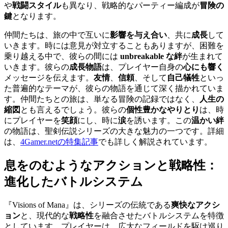
や
戦闘スタイル
も異なり、戦略的なパーティー編成が
冒険の
鍵
となります。
仲間たちは、旅の中で互いに
影響を与え合い
、共に
成長
して
いきます。時には意見が対立することもありますが、困難を
乗り越える中で、彼らの間には
unbreakable な絆
が生まれて
いきます。彼らの
成長物語
は、プレイヤー自身の
心にも響く
メッセージを伝えます。
友情
、
信頼
、そして
自己犠牲
といっ
た普遍的なテーマが、彼らの物語を通じて深く描かれていま
す。仲間たちとの旅は、単なる冒険の記録ではなく、
人生の
縮図
とも言えるでしょう。彼らの
個性豊かなやりとり
は、時
にプレイヤーを
笑顔
にし、時に
涙
を誘います。この
温かい絆
の物語は、聖剣伝説シリーズの大きな魅力の一つです。詳細
は、
4Gamer.netの特集記事
でも詳しく解説されています。
息をのむような
アクション
と戦略性：
進化したバトルシステム
『Visions of Mana』は、シリーズの伝統である
爽快なアクシ
ョン
と、現代的な
戦略性
を融合させたバトルシステムを特徴
としています。プレイヤーは、広大なフィールドを駆け巡り