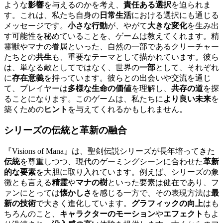
ような
影響
を与えるのかを考え、
責任ある選択
を迫られま
す。これは、私たち自身の
日常生活
における選択にも通じる
メッセージです。
小さな行動
が、やがて
大きな変化
を生み出
す可能性を秘めていることを、ゲームは教えてくれます。精
霊獣やマナの眷属といった、自然の一部であるクリーチャー
たちとの
共生
も、重要なテーマとして描かれています。彼ら
は、単なる敵としてではなく、世界の
一部
として、それぞれ
に
存在意義
を持っています。彼らとの出会いや交流を通じ
て、プレイヤーは
多様な生命の価値
を理解し、
共存の道
を探
ることになります。このゲームは、私たちに
より良い未来
を
築くための
ヒント
を与えてくれるかもしれません。
シリーズの伝統と
革新
の融合
『Visions of Mana』は、聖剣伝説シリーズが長年培ってきた
伝統
を尊重しつつ、現代のゲーミングシーンに合わせた
革新
的な要素
を大胆に取り入れています。例えば、シリーズの象
徴とも言える
精霊
や
マナの樹
といった要素は健在であり、フ
ァンにとっては
懐かしさ
を感じる一方で、その表現方法は
最
新の技術
で大きく進化しています。
グラフィックの向上
はも
ちろんのこと、
キャラクターのモーション
や
エフェクト
もよ