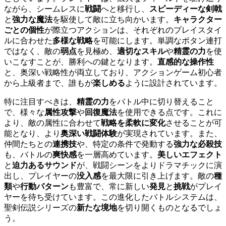
ながら、シームレスに
戦闘
へと移行し、
スピーディーな剣戟
と
強力な魔法
を駆使して敵に立ち向かいます。
キャラクター
ごとの個性
が際立つアクションは、それぞれのプレイスタイ
ルに合わせた
多様な戦略
を可能にします。単調なボタン連打
ではなく、敵の
弱点
を見極め、
適切なスキル
や
精霊の力
を使
いこなすことが、勝利への鍵となります。
直感的な操作性
と、奥深い戦略性が両立しており、アクションゲーム初心者
から上級者まで、誰もが
楽しめる
ように設計されています。
特に注目すべきは、
精霊の力
をバトル中に切り替えること
で、様々な
属性攻撃
や
回復魔法
を使用できる点です。これに
より、敵の属性に合わせて
戦略を柔軟に変化
させることが可
能となり、より
奥深い戦闘体験
が実現されています。また、
仲間たちとの
連携技
や、特定の条件で発動する
強力な必殺技
も、バトルの
爽快感
を一層高めています。
美しいエフェクト
と
迫力あるサウンド
が、戦闘シーンをよりドラマチックに演
出し、プレイヤーの
没入感
を最大限に引き上げます。敵の
種
類
や
行動パターン
も豊富で、常に新しい
発見
と
挑戦
がプレイ
ヤーを待ち受けています。この進化したバトルシステムは、
聖剣伝説シリーズの
新たな境地
を切り開くものとなるでしょ
う。