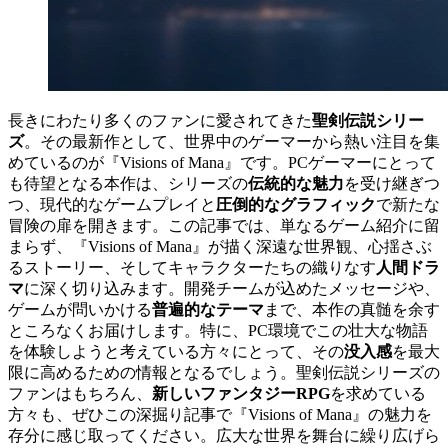
長きにわたり多くのファンに愛されてきた
聖剣伝説シリー
ズ
。その最新作として、世界中のゲーマーから熱い注目を集
めているのが『Visions of Mana』です。PCゲーマーにとって
も待望となる本作は、シリーズの
伝統的な魅力
を受け継ぎつ
つ、現代的なゲームプレイと
圧倒的なグラフィック
で新たな
冒険の扉を開きます。この記事では、単なるゲーム紹介に留
まらず、『Visions of Mana』が描く深遠な世界観、心揺さぶ
るストーリー、そしてキャラクターたちの織りなす
人間ドラ
マ
に深く切り込みます。開発チームが込めたメッセージや、
ゲームが問いかける
普遍的なテーマ
まで、本作の真髄を余す
ところなくお届けします。特に、PC環境でこの壮大な物語
を体験しようと考えている方々にとって、その
没入感
を最大
限に高めるための情報となるでしょう。聖剣伝説シリーズの
ファンはもちろん、
新しいファンタジーRPG
を求めている
方々も、ぜひこの深掘り記事で『Visions of Mana』の魅力を
存分に感じ取ってください。広大な世界を舞台に繰り広げら