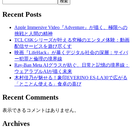
検索
Recent Posts
Apple Immersive Video『Adventure』が描く、極限への
挑戦と人間の精神
TCL C6Kシリーズが叶える究極のエンタメ体験：動画
配信サービスを遊び尽くす
映画『LifeHack』が暴くデジタル社会の深層：サイバ
ー犯罪と倫理の境界線
Ray-Ban Meta AIグラスが紡ぐ、日常と記憶の境界線：
ウェアラブルAIが描く未来
木村佳乃が魅せる！象印EVERINO ES-LA30で広がる
「とことん使える」食卓の喜び
Recent Comments
表示できるコメントはありません。
Archives