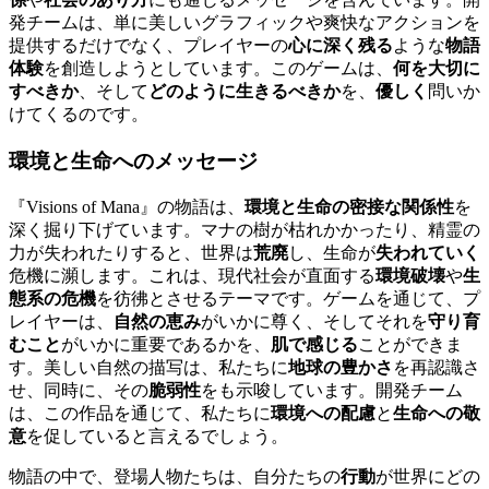
発チームは、単に美しいグラフィックや爽快なアクションを
提供するだけでなく、プレイヤーの
心に深く残る
ような
物語
体験
を創造しようとしています。このゲームは、
何を大切に
すべきか
、そして
どのように生きるべきか
を、
優しく
問いか
けてくるのです。
環境
と
生命
へのメッセージ
『Visions of Mana』の物語は、
環境と生命の密接な関係性
を
深く掘り下げています。マナの樹が枯れかかったり、精霊の
力が失われたりすると、世界は
荒廃
し、生命が
失われていく
危機に瀕します。これは、現代社会が直面する
環境破壊
や
生
態系の危機
を彷彿とさせるテーマです。ゲームを通じて、プ
レイヤーは、
自然の恵み
がいかに尊く、そしてそれを
守り育
むこと
がいかに重要であるかを、
肌で感じる
ことができま
す。美しい自然の描写は、私たちに
地球の豊かさ
を再認識さ
せ、同時に、その
脆弱性
をも示唆しています。開発チーム
は、この作品を通じて、私たちに
環境への配慮
と
生命への敬
意
を促していると言えるでしょう。
物語の中で、登場人物たちは、自分たちの
行動
が世界にどの