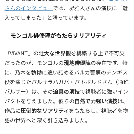
さんのインタビュー
では、堺雅人さんの演技に「魅
入ってしまった」と語っています。
モンゴル俳優陣がもたらすリアリティ
『VIVANT』の
壮大な世界観
を構築する上で不可欠
だったのが、モンゴルの
現地俳優陣
の存在です。特
に、乃木を執拗に追い詰めるバルカ警察のチンギス
役を演じたバルサラハガバ・バトボルドさん（通称
バルサー）は、その
迫真の演技
で視聴者に強いイン
パクトを与えました。彼らの
自然で力強い演技
は、
作品に
圧倒的なリアリティ
をもたらし、視聴者を物
語の世界へと深く引き込みました。