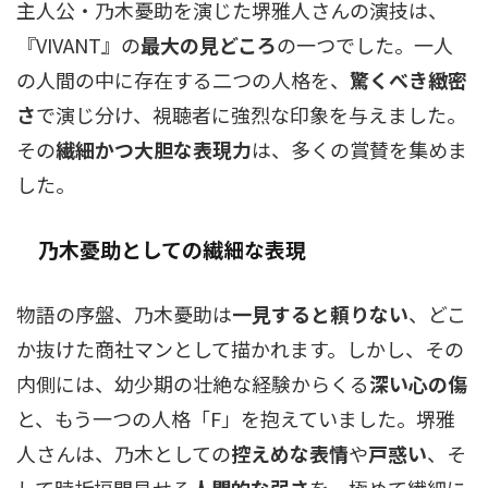
主人公・乃木憂助を演じた堺雅人さんの演技は、
『VIVANT』の
最大の見どころ
の一つでした。一人
の人間の中に存在する二つの人格を、
驚くべき緻密
さ
で演じ分け、視聴者に強烈な印象を与えました。
その
繊細かつ大胆な表現力
は、多くの賞賛を集めま
した。
乃木憂助としての繊細な表現
物語の序盤、乃木憂助は
一見すると頼りない
、どこ
か抜けた商社マンとして描かれます。しかし、その
内側には、幼少期の壮絶な経験からくる
深い心の傷
と、もう一つの人格「F」を抱えていました。堺雅
人さんは、乃木としての
控えめな表情
や
戸惑い
、そ