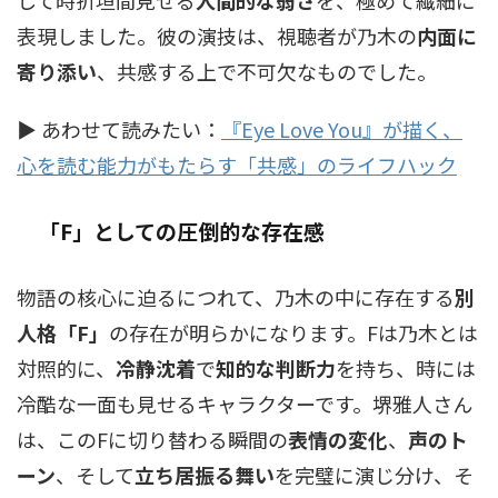
して時折垣間見せる
人間的な弱さ
を、極めて繊細に
表現しました。彼の演技は、視聴者が乃木の
内面に
寄り添い
、共感する上で不可欠なものでした。
▶ あわせて読みたい：
『Eye Love You』が描く、
心を読む能力がもたらす「共感」のライフハック
「F」としての圧倒的な存在感
物語の核心に迫るにつれて、乃木の中に存在する
別
人格「F」
の存在が明らかになります。Fは乃木とは
対照的に、
冷静沈着
で
知的な判断力
を持ち、時には
冷酷な一面も見せるキャラクターです。堺雅人さん
は、このFに切り替わる瞬間の
表情の変化
、
声のト
ーン
、そして
立ち居振る舞い
を完璧に演じ分け、そ