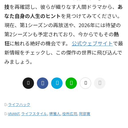
技
を再確認し、彼らが織りなす人間ドラマから、
あ
なた自身の人生のヒント
を見つけてみてください。
現在、第1シーズンの再放送や、2026年には待望の
第2シーズンも予定されており、今からでもその
熱
狂
に触れる絶好の機会です。
公式ウェブサイト
で最
新情報をチェックし、この傑作の世界に飛び込んで
みましょう。
-
ライフハック
-
VIVANT
,
ライフスタイル
,
堺雅人
,
役所広司
,
阿部寛