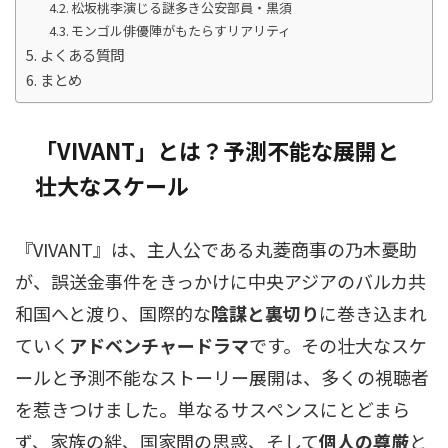
松坂桃李演じる謎多き公安部員・黒須
モンゴル俳優陣がもたらすリアリティ
よくある質問
まとめ
「VIVANT」とは？予測不能な展開と
壮大なスケール
『VIVANT』は、主人公である丸菱商事の乃木憂助
が、誤送金事件をきっかけに中央アジアのバルカ共
和国へと渡り、国際的な
陰謀と裏切り
に巻き込まれ
ていく
アドベンチャードラマ
です。その壮大なスケ
ールと予測不能なストーリー展開は、多くの視聴者
を惹きつけました。単なるサスペンスにとどまら
ず、家族の絆、国家間の思惑、そして
個人の尊厳
と