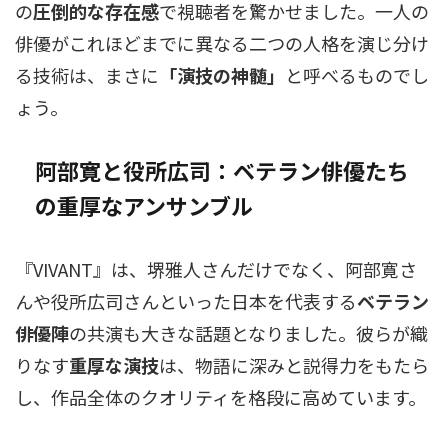
の
圧倒的な存在感
で視聴者を驚かせました。一人の
俳優がこれほどまでに異なる二つの人格を演じ分け
る技術は、まさに
「演技の神髄」
と呼べるものでし
ょう。
阿部寛と役所広司：ベテラン俳優たち
の重厚なアンサンブル
『VIVANT』は、堺雅人さんだけでなく、阿部寛さ
んや役所広司さんといった日本を代表する
ベテラン
俳優陣
の共演も大きな話題となりました。彼らが織
りなす
重厚な演技
は、物語に深みと説得力をもたら
し、作品全体のクオリティを格段に高めています。