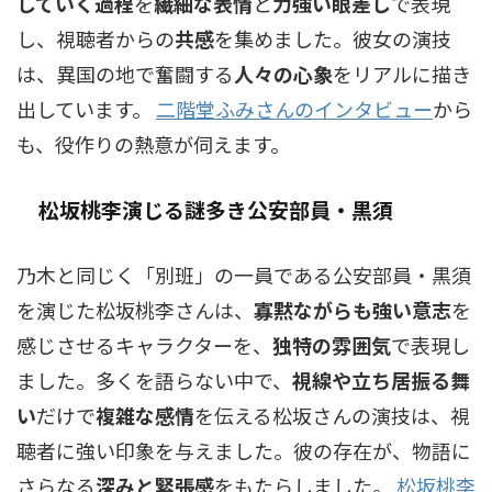
していく過程
を
繊細な表情
と
力強い眼差し
で表現
し、視聴者からの
共感
を集めました。彼女の演技
は、異国の地で奮闘する
人々の心象
をリアルに描き
出しています。
二階堂ふみさんのインタビュー
から
も、役作りの熱意が伺えます。
松坂桃李演じる謎多き公安部員・黒須
乃木と同じく「別班」の一員である公安部員・黒須
を演じた松坂桃李さんは、
寡黙ながらも強い意志
を
感じさせるキャラクターを、
独特の雰囲気
で表現し
ました。多くを語らない中で、
視線や立ち居振る舞
い
だけで
複雑な感情
を伝える松坂さんの演技は、視
聴者に強い印象を与えました。彼の存在が、物語に
さらなる
深みと緊張感
をもたらしました。
松坂桃李