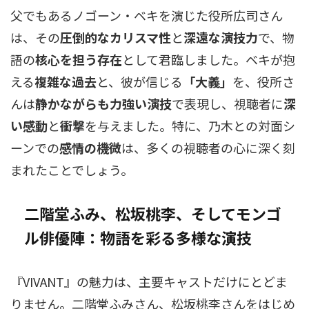
父でもあるノゴーン・ベキを演じた役所広司さん
は、その
圧倒的なカリスマ性
と
深遠な演技力
で、物
語の
核心を担う存在
として君臨しました。ベキが抱
える
複雑な過去
と、彼が信じる
「大義」
を、役所さ
んは
静かながらも力強い演技
で表現し、視聴者に
深
い感動
と
衝撃
を与えました。特に、乃木との対面シ
ーンでの
感情の機微
は、多くの視聴者の心に深く刻
まれたことでしょう。
二階堂ふみ、松坂桃李、そしてモンゴ
ル俳優陣：物語を彩る多様な演技
『VIVANT』の魅力は、主要キャストだけにとどま
りません。二階堂ふみさん、松坂桃李さんをはじめ