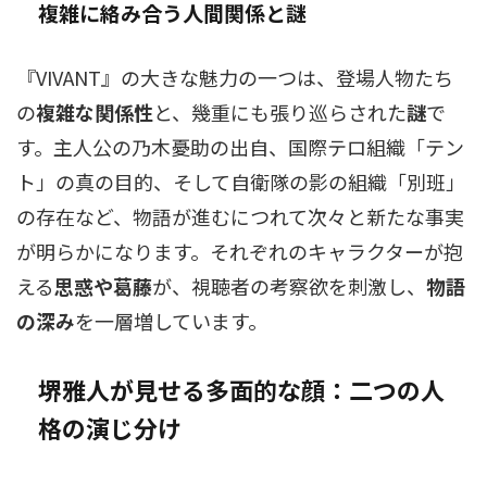
複雑に絡み合う人間関係と謎
『VIVANT』の大きな魅力の一つは、登場人物たち
の
複雑な関係性
と、幾重にも張り巡らされた
謎
で
す。主人公の乃木憂助の出自、国際テロ組織「テン
ト」の真の目的、そして自衛隊の影の組織「別班」
の存在など、物語が進むにつれて次々と新たな事実
が明らかになります。それぞれのキャラクターが抱
える
思惑や葛藤
が、視聴者の考察欲を刺激し、
物語
の深み
を一層増しています。
堺雅人が見せる多面的な顔：二つの人
格の演じ分け