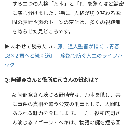
する二つの人格「乃木」と「F」を驚くほど緻密
に演じ分けました。特に、人格が切り替わる瞬
間の表情や声のトーンの変化は、多くの視聴者
を唸らせた見どころです。
▶ あわせて読みたい：
藤井道人監督が描く『青春
18×2 君へと続く道』：旅路で紡ぐ人生のライフハ
ック
Q: 阿部寛さんと役所広司さんの役割は？
A: 阿部寛さん演じる野崎守は、乃木を助け、共
に事件の真相を追う公安の刑事として、人間味
あふれる魅力を発揮します。一方、役所広司さ
ん演じるノゴーン・ベキは、物語の鍵を握る国