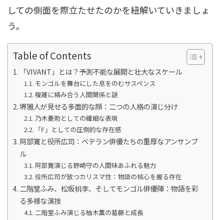
しての側面を際立たせたのかを紐解いていきましょ
う。
Table of Contents
「VIVANT」とは？予測不能な展開と壮大なスケール
モンゴルを舞台にした息をのむサスペンス
複雑に絡み合う人間関係と謎
堺雅人が見せる多面的な顔：二つの人格の演じ分け
乃木憂助としての繊細な表現
「F」としての圧倒的な存在感
阿部寛と役所広司：ベテラン俳優たちの重厚なアンサンブ
ル
阿部寛演じる野崎守の人間味あふれる魅力
役所広司が放つカリスマ性：物語の核心を握る存在
二階堂ふみ、松坂桃李、そしてモンゴル俳優陣：物語を彩
る多様な演技
二階堂ふみ演じる柚木薫の葛藤と成長