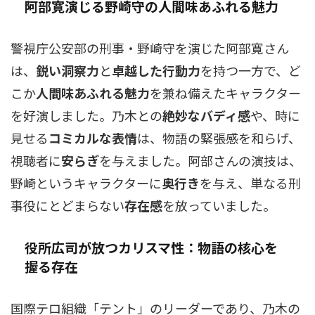
阿部寛演じる野崎守の人間味あふれる魅力
警視庁公安部の刑事・野崎守を演じた阿部寛さん
は、
鋭い洞察力
と
卓越した行動力
を持つ一方で、ど
こか
人間味あふれる魅力
を兼ね備えたキャラクター
を好演しました。乃木との
絶妙なバディ感
や、時に
見せる
コミカルな表情
は、物語の緊張感を和らげ、
視聴者に
安らぎ
を与えました。阿部さんの演技は、
野崎というキャラクターに
奥行き
を与え、単なる刑
事役にとどまらない
存在感
を放っていました。
役所広司が放つカリスマ性：物語の核心を
握る存在
国際テロ組織「テント」のリーダーであり、乃木の