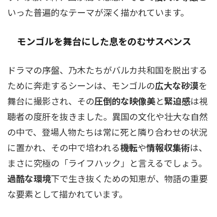
いった普遍的なテーマが深く描かれています。
モンゴルを舞台にした息をのむサスペンス
ドラマの序盤、乃木たちがバルカ共和国を脱出する
ために奔走するシーンは、モンゴルの
広大な砂漠
を
舞台に撮影され、その
圧倒的な映像美
と
緊迫感
は視
聴者の度肝を抜きました。異国の文化や壮大な自然
の中で、登場人物たちは常に死と隣り合わせの状況
に置かれ、その中で培われる
機転
や
情報収集術
は、
まさに究極の「ライフハック」と言えるでしょう。
過酷な環境
下で生き抜くための知恵が、物語の重要
な要素として描かれています。