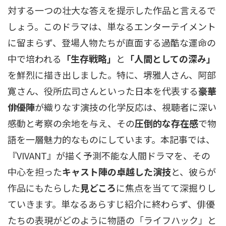
対する一つの壮大な答えを提示した作品と言えるで
しょう。このドラマは、単なるエンターテイメント
に留まらず、登場人物たちが直面する過酷な運命の
中で培われる
「生存戦略」
と
「人間としての深み」
を鮮烈に描き出しました。特に、堺雅人さん、阿部
寛さん、役所広司さんといった日本を代表する
豪華
俳優陣
が織りなす演技の化学反応は、視聴者に深い
感動と考察の余地を与え、その
圧倒的な存在感
で物
語を一層魅力的なものにしています。本記事では、
『VIVANT』が描く予測不能な人間ドラマを、その
中心を担った
キャスト陣の卓越した演技
と、彼らが
作品にもたらした
見どころ
に焦点を当てて深掘りし
ていきます。単なるあらすじ紹介に終わらず、俳優
たちの表現がどのように物語の「ライフハック」と