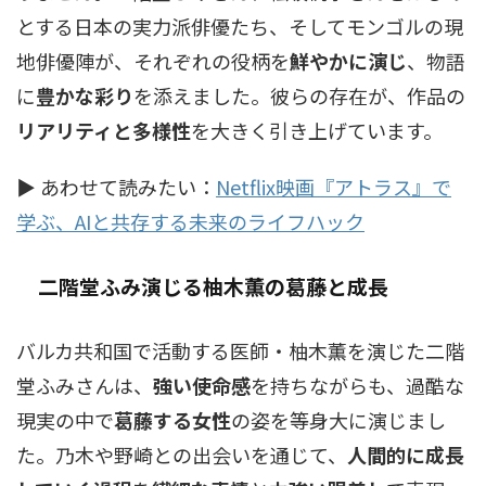
とする日本の実力派俳優たち、そしてモンゴルの現
地俳優陣が、それぞれの役柄を
鮮やかに演じ
、物語
に
豊かな彩り
を添えました。彼らの存在が、作品の
リアリティと多様性
を大きく引き上げています。
▶ あわせて読みたい：
Netflix映画『アトラス』で
学ぶ、AIと共存する未来のライフハック
二階堂ふみ演じる柚木薫の葛藤と成長
バルカ共和国で活動する医師・柚木薫を演じた二階
堂ふみさんは、
強い使命感
を持ちながらも、過酷な
現実の中で
葛藤する女性
の姿を等身大に演じまし
た。乃木や野崎との出会いを通じて、
人間的に成長