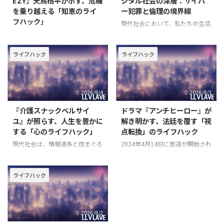
EZY』天鳥桔平が示す、危機
ジタル社会の深層：サイバ
を乗り越える「知恵のライ
ー犯罪と倫理の境界線
フハック」
現代社会において、私たちの生活
はデジタル技術と密接に結びつい
現代社会は、情報過多と不確実性
ています。スマートフォン一つで
に満ちています。予期せぬトラブ
世界中の情報にアクセスし、瞬時
ルや困難に直面した時、私たちは
ライフハック
ライフハック
にコミュニケーションを取ること
どのようにしてそれらを乗り越
が可能になった一方で、その恩恵
え、より良い未来を切り開くこと
の裏側には、新たな脅威や倫理的
ができるのでしょうか。日々の生
2026/8/4
2026/8/3
な問いが潜んでいます。映画『L
活や仕事において、効率化を図
り、より賢く立ち振る舞うための
『介護スナックベルサイ
ドラマ『アンチヒーロー』が
工夫
ユ』が照らす、人生を豊かに
解き明かす、法廷を覆す「視
する「心のライフハック」
点転換」のライフハック
現代社会は、情報過多と目まぐる
2024年4月14日に放送が開始され
しい変化の中で、多くの人が「ど
た日曜劇場『アンチヒーロー』
う生きるべきか」「どのように心
は、その衝撃的なストーリー展開
を保つべきか」という根源的な問
で多くの視聴者を惹きつけまし
ライフハック
いに直面しています。特に、人生
た。長谷川博己さん演じる弁護
の後半を迎えるにあたり、過去へ
士・明墨正樹が、有罪率99.9%と
の後悔や未来への不安に苛まれる
される日本の刑事裁判において、
2026/8/2
ことは少なくありません。そんな
殺人犯をも無罪にしてしまう