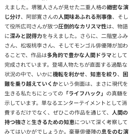
えました。堺雅人さんが見せた二重人格の
緻密な演
じ分け
、阿部寛さんの
人間味あふれる刑事像
、そし
て役所広司さんが放つ
圧倒的なカリスマ性
は、物語
に
深みと説得力
を与えました。さらに、二階堂ふみ
さん、松坂桃李さん、そしてモンゴル俳優陣が加わ
ることで、作品は
多角的で豊かな人間ドラマ
として
完成されています。登場人物たちが直面する過酷な
状況の中で、いかに
機転を利かせ
、
知恵を絞り
、
困
難を乗り越えていくか
という側面は、まさに現代を
生きる私たちにとっての
「ライフハック」
の真髄を
示しています。単なるエンターテイメントとして消
費するだけでなく、ぜひこの作品を通じて、
人間の
持つ強さ
と
生きるための知恵
について深く考察して
みてはいかがでしょうか。豪華俳優陣の
息をのむ演