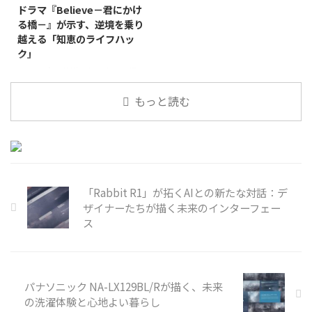
ドラマ『Believe－君にかけ
る橋－』が示す、逆境を乗り
越える「知恵のライフハッ
ク」
2024年春に放送され、多くの視
聴者を釘付けにしたテレビ朝日開
もっと読む
局65周年記念木曜ドラマ
『Believe－君にかける橋－』
は、単なるサスペンスドラマの枠
を超え、現代社会を生き抜くため
の「知恵のライフハック」を深く
問いかける作品として注目を集め
「Rabbit R1」が拓くAIとの新たな対話：デ
ザイナーたちが描く未来のインターフェー
ス
パナソニック NA-LX129BL/Rが描く、未来
の洗濯体験と心地よい暮らし