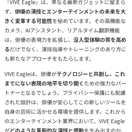
「VIVE Eagle」は、単なる最新ガジェットに留まら
ず、
俳優の演技とエンターテインメントの未来を大
きく変革する可能性
を秘めています。その高機能な
カメラ、AIアシスタント、リアルタイム翻訳機能
は、俳優の表現力を拡張し、
没入型体験の質を高め
る
だけでなく、演技指導やトレーニングのあり方に
も新たなアプローチをもたらします。
VIVE Eagleは、俳優が
テクノロジーと共創し、これ
までにない表現の地平を切り開く
ための強力なパー
トナーとなるでしょう。プライバシー保護にも配慮
された設計は、俳優が安心してこの新しいツールを
自身の芸術に活かせる環境を提供します。これから
のエンターテインメント業界において、VIVE Eagle
が
どのような革新的な演技と感動
を生み出すのか、