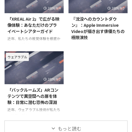
を超え、まるでその場にいるかの
え、人間の知覚や記憶、コミュニ
2026/8/4
2026/8/3
ような圧倒的な没入感を可能にし
ケーションのあり方そのものを変
革する可能性を秘めています。そ
「XREAL Air 2」で広がる映
『沈没へのカウントダウ
の
像体験：あなただけのプラ
ン』：Apple Immersive
イベートシアターガイド
Videoが描き出す俳優たちの
極限演技
近年、私たちの視覚体験を根底か
ら変えるデバイスとして、スマー
Apple Vision Pro向けに提供され
トグラスが注目を集めています。
る「Apple Immersive Video」
特に「XREAL Air 2」は、その高
は、従来の映像体験を根底から覆
ウェアラブル
い没入感と携帯性により、どこに
す革新的なフォーマットです。そ
いても自分だけの大画面エンター
の中でも、アカデミー賞受賞監督
テイメントを楽しめる画期的な製
エドワード・ベルガーが脚本・監
2026/8/2
品として、多くのユー
督を手がけた初の脚本付き短
「バックルームズ」ARコン
テンツで異空間への扉を体
験：日常に潜む恐怖の深淵
近年、ウェアラブル技術が私たち
の日常に新たなエンターテインメ
ントの形をもたらしています。特
に、拡張現実（AR）技術は、現
もっと読む