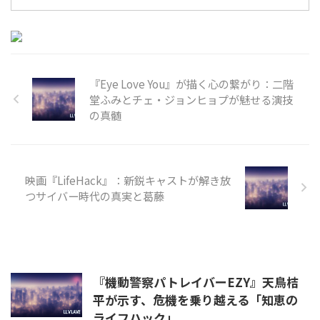
実世界とデジタルコンテンツを融
合させ、これまでにない没入感の
高い体験を可能にしています。今
回注目するのは、都市伝説として
『Eye Love You』が描く心の繋がり：二階
堂ふみとチェ・ジョンヒョプが魅せる演技
の真髄
映画『LifeHack』：新鋭キャストが解き放
つサイバー時代の真実と葛藤
『機動警察パトレイバーEZY』天鳥桔
平が示す、危機を乗り越える「知恵の
ライフハック」