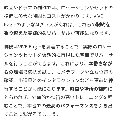
映画やドラマの制作では、ロケーションやセットの
準備に多大な時間とコストがかかります。VIVE
EagleのようなAIグラスがあれば、これらの
制約を
乗り越えた実践的なリハーサル
が可能になります。
俳優はVIVE Eagleを装着することで、実際のロケー
ションやセットを
仮想的に再現した空間
でリハーサ
ルを行うことができます。これにより、
本番さなが
らの環境
で演技を試し、カメラワークや立ち位置の
確認、小道具とのインタラクションなどを事前に練
習することが可能になります。
時間や場所の制約
に
とらわれず、効率的かつ質の高いトレーニングを積
むことで、本番での
最高のパフォーマンス
を引き出
すことに繋がるでしょう。