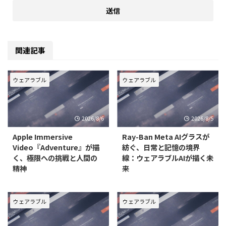
関連記事
ウェアラブル
ウェアラブル
2026/8/6
2026/8/5
Apple Immersive
Ray-Ban Meta AIグラスが
Video『Adventure』が描
紡ぐ、日常と記憶の境界
く、極限への挑戦と人間の
線：ウェアラブルAIが描く未
精神
来
ウェアラブルデバイスの進化は、
近年、テクノロジーは私たちの生
私たちの映像体験を根底から変え
活に深く浸透し、その境界線はま
つつあります。特に、Apple
すます曖昧になりつつあります。
ウェアラブル
ウェアラブル
Vision Proで提供されるApple
特に「ウェアラブル」という概念
Immersive Videoは、単なる視聴
は、単なるデバイスの装着を超