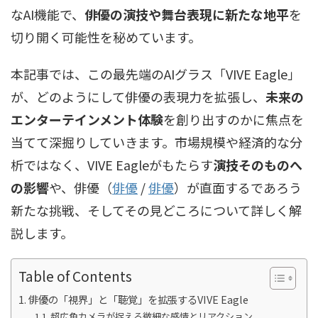
なAI機能で、
俳優の演技や舞台表現に新たな地平
を
切り開く可能性を秘めています。
本記事では、この最先端のAIグラス「VIVE Eagle」
が、どのようにして俳優の表現力を拡張し、
未来の
エンターテインメント体験
を創り出すのかに焦点を
当てて深掘りしていきます。市場規模や経済的な分
析ではなく、VIVE Eagleがもたらす
演技そのものへ
の影響
や、
俳優（
俳優
/
俳優
）
が直面するであろう
新たな挑戦、そしてその見どころについて詳しく解
説します。
Table of Contents
俳優の「視界」と「聴覚」を拡張するVIVE Eagle
超広角カメラが捉える微細な感情とリアクション