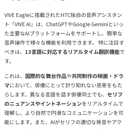
VIVE Eagleに搭載されたHTC独自の音声アシスタン
ト「VIVE AI」は、ChatGPTやGoogle Geminiといっ
た主要なAIプラットフォームをサポートし、簡単な
音声操作で様々な機能を利用できます。 特に注目す
べきは、
13言語に対応するリアルタイム翻訳機能
で
す。
これは、
国際的な舞台作品
や
共同制作の映画・ドラ
マ
において、俳優にとって計り知れない恩恵をもた
らします。異なる言語を話す俳優同士でも、
セリフ
のニュアンスやイントネーション
をリアルタイムで
理解し、より自然で円滑なコミュニケーションを可
能にします。また、AIがセリフの適切な発音やアク