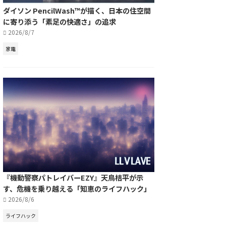
ダイソン PencilWash™が描く、日本の住空間
に寄り添う「素足の快適さ」の追求
2026/8/7
家電
『機動警察パトレイバーEZY』天鳥桔平が示
す、危機を乗り越える「知恵のライフハック」
2026/8/6
ライフハック