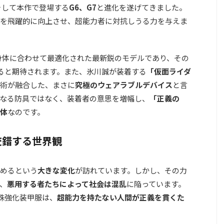
、そして本作で登場する
G6、G7
と進化を遂げてきました。
を飛躍的に向上させ、超能力者に対抗しうる力を与えま
身体に合わせて最適化された最新鋭のモデルであり、その
ると期待されます。また、氷川誠が装着する
「仮面ライダ
技術が融合した、まさに
究極のウェアラブルデバイス
と言
なる防具ではなく、装着者の意思を増幅し、
「正義の
体
なのです。
交錯する世界観
めるという
大きな変化
が訪れています。しかし、その力
、
悪用する者たちによって社会は混乱
に陥っています。
殊強化装甲服は、
超能力を持たない人間が正義を貫くた