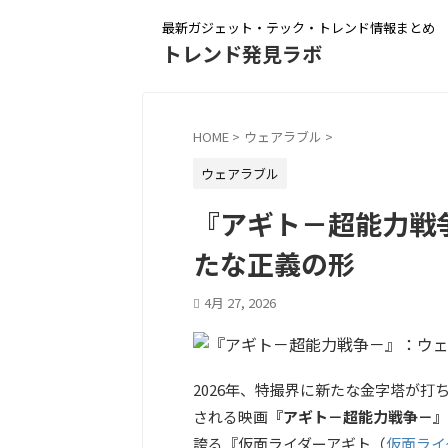
最新ガジェット・テック・トレンド情報まとめ
トレンド発見ラボ
HOME
>
ウェアラブル
>
ウェアラブル
『アギト－超能力戦
たな正義の形
4月 27, 2026
2026年、特撮界に新たな金字塔が打
される映画
『アギト－超能力戦争－』
誇る『
仮面ライダーアギト（
仮面ライ