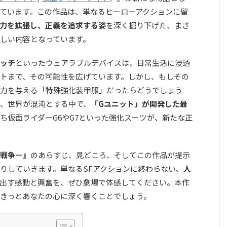
ています。この作品は、単なるヒーローアクションに留
力を拡張し、正義を追求する姿
を深く掘り下げた、まさ
しい内容となっています。
ッチ
といったウェアラブルデバイスは、日常生活に浸透
トまで、その可能性を広げています。しかし、もしその
力を与える「特殊強化装甲服」だったらどうでしょう
、世界が混沌とする中で、
「Gユニット」が開発した最
ち仮面ライダーG6やG7といった強化スーツが、新たな正
戦争－』
のあらすじ、見どころ、そしてこの作品が提示
りしていきます。単なるSFアクションに終わらない、
人
出す感動と興奮を、ぜひ劇場で体感してください。本作
きっとあなたの心に深く響くことでしょう。