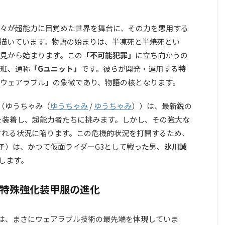
々が超能力に目覚めた世界を舞台に、その力を悪用する
描いています。物語の始まりは、半凍死と半焼死とい
見から始まります。この
「不可能犯罪」
に立ち向かうの
班、通称
「Gユニット」
です。彼らが開発・運用する
特
ウェアラブル」の象徴であり、物語の核となります。
（
ゆうちゃみ（
ゆうちゃみ
/
ゆうちゃみ
）
）は、最新鋭の
を装着し、超能力者たちに挑みます。しかし、その強大な
される状況に陥ります。この危機的状況を打開するため、
子）は、かつて仮面ライダーG3として戦った男、
氷川誠
します。
た特殊強化装甲服の進化
は、まさにウェアラブル技術の最先端を体現していま