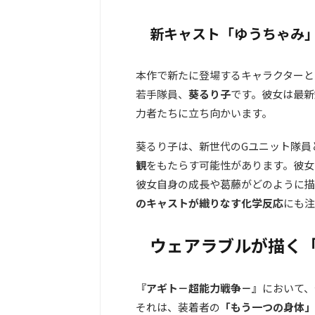
新キャスト「ゆうちゃみ」
本作で新たに登場するキャラクターと
若手隊員、
葵るり子
です。彼女は最新
力者たちに立ち向かいます。
葵るり子は、新世代のGユニット隊員
観
をもたらす可能性があります。彼女
彼女自身の成長や葛藤がどのように描
のキャストが織りなす化学反応
にも注
ウェアラブルが描く
『アギト－超能力戦争－』
において、
それは、装着者の
「もう一つの身体」