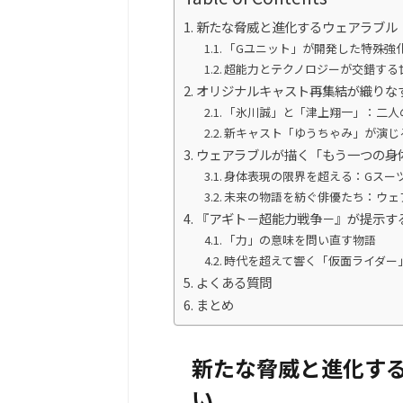
新たな脅威と進化するウェアラブル
「Gユニット」が開発した特殊強
超能力とテクノロジーが交錯する
オリジナルキャスト再集結が織りな
「氷川誠」と「津上翔一」：二人
新キャスト「ゆうちゃみ」が演じ
ウェアラブルが描く「もう一つの身
身体表現の限界を超える：Gスー
未来の物語を紡ぐ俳優たち：ウェ
『アギト－超能力戦争－』が提示す
「力」の意味を問い直す物語
時代を超えて響く「仮面ライダー
よくある質問
まとめ
新たな脅威と進化す
い