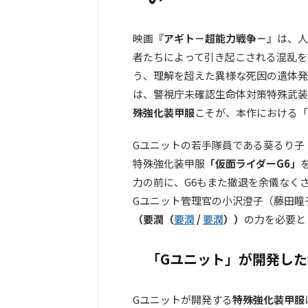
映画
『アギト－超能力戦争－』
は、人
者たちによって引き起こされる混乱を
う、理解を超えた異様な死因の遺体発
は、警視庁未確認生命体対策特殊武装
殊強化装甲服
こそが、本作における「
Gユニットの若手隊員である葵るり子
特殊強化装甲服
「仮面ライダーG6」
力の前に、G6もまた撤退を余儀なく
Gユニット管理官の小沢澄子（藤田瞳
（
要潤（
要潤
/
要潤
）
）
の力を必要と
「Gユニット」が開発し
Gユニットが開発する
特殊強化装甲服