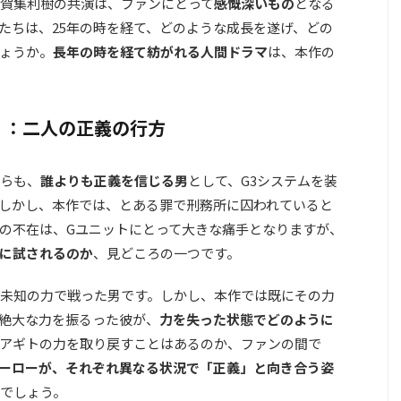
賀集利樹の共演は、ファンにとって
感慨深いもの
となる
たちは、25年の時を経て、どのような成長を遂げ、どの
ょうか。
長年の時を経て紡がれる人間ドラマ
は、本作の
」：二人の正義の行方
らも、
誰よりも正義を信じる男
として、G3システムを装
しかし、本作では、とある罪で刑務所に囚われていると
の不在は、Gユニットにとって大きな痛手となりますが、
に試されるのか
、見どころの一つです。
未知の力で戦った男です。しかし、本作では既にその力
絶大な力を振るった彼が、
力を失った状態でどのように
アギトの力を取り戻すことはあるのか、ファンの間で
ーローが、それぞれ異なる状況で「正義」と向き合う姿
でしょう。