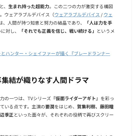
と、
生まれ持った超能力
。この二つの力が激突する構図
。
ウェアラブルデバイス（
ウェアラブルデバイス
/
ウェ
は、人間が持つ知恵と努力の結晶であり、
「人は力を手
いに対し、
「それでも正義を信じ、戦い続ける」
というメ
ーとハンター・シェイファーが描く『ブレードランナー
再集結が織りなす人間ドラマ
力の一つは、TVシリーズ
『仮面ライダーアギト』
を彩っ
ている点です。主演の
要潤
をはじめ、
賀集利樹、藤田瞳
辺季正
といった面々が、それぞれの役柄で再びスクリー