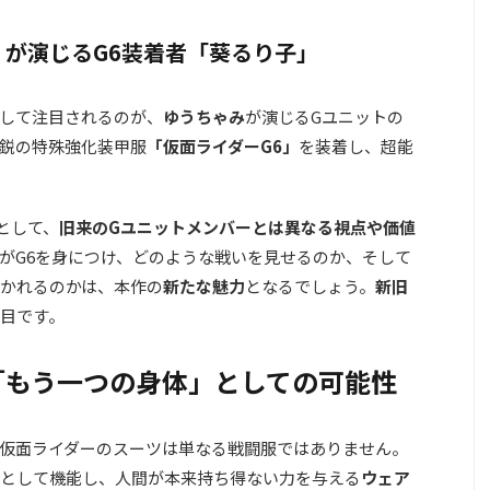
が演じるG6装着者「葵るり子」
して注目されるのが、
ゆうちゃみ
が演じるGユニットの
鋭の特殊強化装甲服
「仮面ライダーG6」
を装着し、超能
として、
旧来のGユニットメンバーとは異なる視点や価値
がG6を身につけ、どのような戦いを見せるのか、そして
かれるのかは、本作の
新たな魅力
となるでしょう。
新旧
目です。
「もう一つの身体」としての可能性
仮面ライダーのスーツは単なる戦闘服ではありません。
として機能し、人間が本来持ち得ない力を与える
ウェア