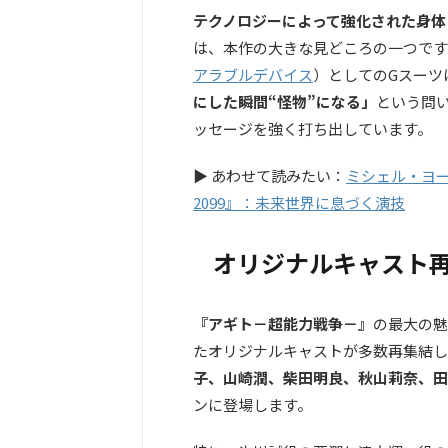
テクノロジーによって強化された身体
は、本作の大きな見どころの一つです
アラブルデバイス
）
としてのGスーツ
にした瞬間“怪物”になる」
という問
ッセージを強く打ち出しています。
▶ あわせて読みたい：
ミシェル・ヨ
2099』：未来世界に息づく演技
オリジナルキャスト
『アギト－超能力戦争－』
の最大の魅
たオリジナルキャストが多数再集結し
子、山崎潤、柴田明良、秋山莉奈、田
ンに登場します。