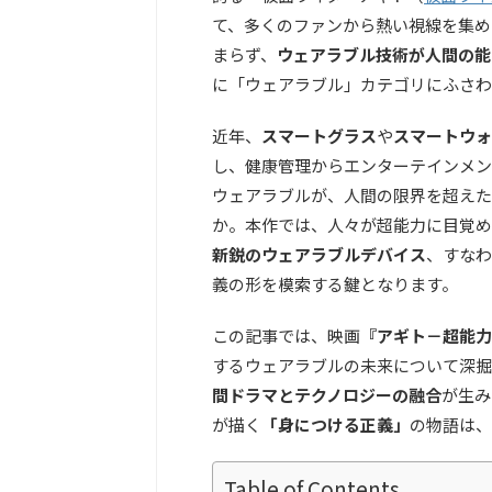
て、多くのファンから熱い視線を集め
まらず、
ウェアラブル技術が人間の能
に「ウェアラブル」カテゴリにふさわ
近年、
スマートグラス
や
スマートウォ
し、健康管理からエンターテインメン
ウェアラブルが、人間の限界を超えた
か。本作では、人々が超能力に目覚め
新鋭のウェアラブルデバイス
、すなわ
義の形を模索する鍵となります。
この記事では、映画
『アギト－超能力
するウェアラブルの未来について深掘
間ドラマとテクノロジーの融合
が生み
が描く
「身につける正義」
の物語は、
Table of Contents