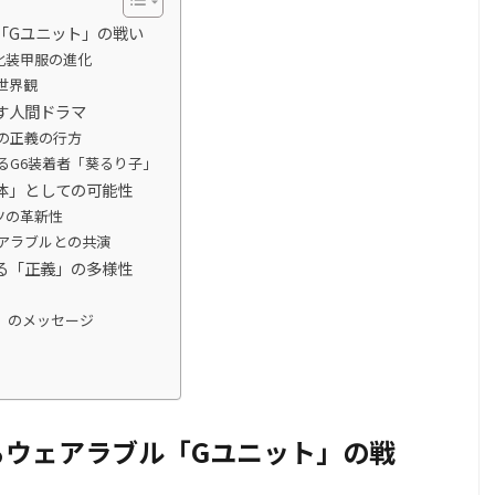
「Gユニット」の戦い
化装甲服の進化
世界観
す人間ドラマ
の正義の行方
るG6装着者「葵るり子」
体」としての可能性
ツの革新性
アラブルとの共演
る「正義」の多様性
」のメッセージ
るウェアラブル「Gユニット」の戦