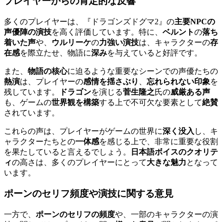
プレイヤーからの肯定的な反響
多くのプレイヤーは、『ドラゴンズドグマ2』の
主要NPCの
声優陣の演技
を高く評価しています。特に、
ベルント
の
落ち
着いた声
や、
ウルリーケ
の
力強い演技
は、キャラクターの
存
在感
を際立たせ、物語に
深み
を与えていると好評です。
また、
物語の核心
に迫るような重要なシーンでの声優たちの
熱演
は、プレイヤーの
感情を揺さぶり
、
忘れられない印象
を
残しています。
ドラゴン
を演じる
菅生隆之
氏の
威厳ある声
も、ゲームの
世界観を構築
する上で不可欠な要素として
絶賛
されています。
これらの声は、プレイヤーがゲームの世界に
深く没入
し、キ
ャラクターたちとの
一体感
を感じる上で、非常に重要な役割
を果たしていると言えるでしょう。
日本語ボイスのクオリテ
ィ
の高さは、多くのプレイヤーにとって
大きな魅力
となって
います。
ポーンのセリフ頻度や演技に関する意見
一方で、
ポーンのセリフの頻度
や、一部のキャラクターの演