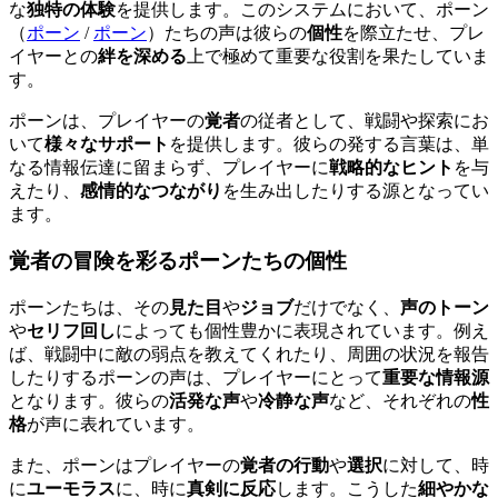
な
独特の体験
を提供します。このシステムにおいて、
ポーン
（
ポーン
/
ポーン
）
たちの声は彼らの
個性
を際立たせ、プレ
イヤーとの
絆を深める
上で極めて重要な役割を果たしていま
す。
ポーンは、プレイヤーの
覚者
の従者として、戦闘や探索にお
いて
様々なサポート
を提供します。彼らの発する言葉は、単
なる情報伝達に留まらず、プレイヤーに
戦略的なヒント
を与
えたり、
感情的なつながり
を生み出したりする源となってい
ます。
覚者の冒険を彩るポーンたちの個性
ポーンたちは、その
見た目
や
ジョブ
だけでなく、
声のトーン
や
セリフ回し
によっても個性豊かに表現されています。例え
ば、戦闘中に敵の弱点を教えてくれたり、周囲の状況を報告
したりするポーンの声は、プレイヤーにとって
重要な情報源
となります。彼らの
活発な声
や
冷静な声
など、それぞれの
性
格
が声に表れています。
また、ポーンはプレイヤーの
覚者の行動
や
選択
に対して、時
に
ユーモラス
に、時に
真剣に反応
します。こうした
細やかな