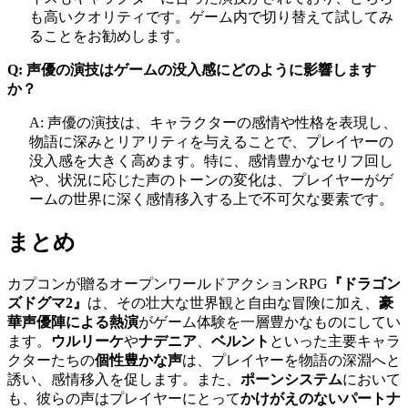
も高いクオリティです。ゲーム内で切り替えて試してみ
ることをお勧めします。
Q: 声優の演技はゲームの没入感にどのように影響します
か？
A: 声優の演技は、キャラクターの感情や性格を表現し、
物語に深みとリアリティを与えることで、プレイヤーの
没入感を大きく高めます。特に、感情豊かなセリフ回し
や、状況に応じた声のトーンの変化は、プレイヤーがゲ
ームの世界に深く感情移入する上で不可欠な要素です。
まとめ
カプコンが贈るオープンワールドアクションRPG
『ドラゴン
ズドグマ2』
は、その壮大な世界観と自由な冒険に加え、
豪
華声優陣による熱演
がゲーム体験を一層豊かなものにしてい
ます。
ウルリーケ
や
ナデニア
、
ベルント
といった主要キャラ
クターたちの
個性豊かな声
は、プレイヤーを物語の深淵へと
誘い、感情移入を促します。また、
ポーンシステム
において
も、彼らの声はプレイヤーにとって
かけがえのないパートナ