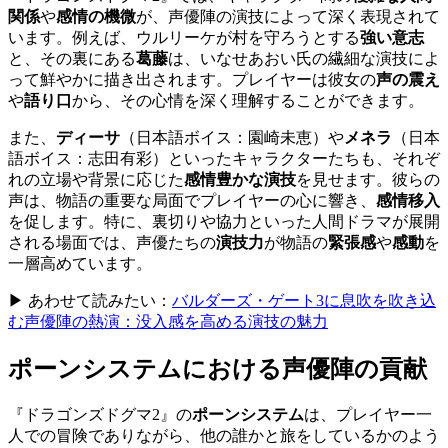
関係
や
感情の機微
が、声優陣の演技によって深く表現されて
います。例えば、ウルリーケが村を守ろうとする
強い意志
と、その裏にある
葛藤
は、いなせあおい氏の繊細な演技によ
って鮮やかに描き出されます。プレイヤーは彼女の
声の震え
や
語り口
から、その心情を深く理解することができます。
また、
ディーサ
（日本語ボイス：園崎未恵）や
メネラ
（日本
語ボイス：志田有彩）といったキャラクターたちも、それぞ
れの立場や背景に応じた
感情豊かな演技
を見せます。彼らの
声は、物語の重要な局面でプレイヤーの心に響き、
感情移入
を促します。特に、裏切りや協力といった人間ドラマが展開
される場面では、声優たちの
演技力
が物語の
緊張感
や
感動
を
一層高めています。
▶ あわせて読みたい：
バルダーズ・ゲート3に息吹を吹き込
む声優陣の熱演：没入感を高める演技の魅力
ポーンシステムにおける声優陣の貢献
『ドラゴンズドグマ2』の
ポーンシステム
は、プレイヤー一
人での冒険でありながら、他の誰かと旅をしているかのよう