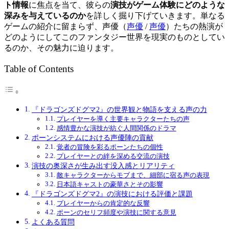
ト情報
に焦点を当て、彼らの
演技がゲーム体験にどのような
深みを与えているのか
を詳しく掘り下げていきます。単なる
ゲームの紹介に留まらず、
声優（
声優
/
声優
）
たちの熱演が
どのようにしてこのファンタジー世界を現実のものとしてい
るのか、その魅力に迫ります。
Table of Contents
『ドラゴンズドグマ2』の世界観と物語を支える声の力
プレイヤーを導く主要キャラクターたちの声
感情豊かな演技が紡ぐ人間関係のドラマ
ポーンシステムにおける声優陣の貢献
覚者の冒険を彩るポーンたちの個性
プレイヤーとの絆を深める交流の演技
演技の奥深さが生み出す没入感とリアリティ
敵キャラクターからモブまで、細部に宿る声の表現
日本語キャストの豪華さとその影響
『ドラゴンズドグマ2』の演技における評価と課題
プレイヤーからの肯定的な反響
ポーンのセリフ頻度や演技に関する意見
よくある質問