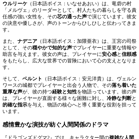
ウルリーケ
（日本語ボイス：いなせあおい）は、竜砦の村
「メルヴェ」のリーダーとして、村人たちの暮らしを守る責
任感の強い女性を、その
芯の通った声
で演じています。彼女
の決意や優しさが、声のトーンからひしひしと伝わってきま
す。
また、
ナデニア
（日本語ボイス：加隈亜衣）は、王宮の司祭
として、その
穏やかで知的な声
でプレイヤーに重要な情報や
助言を与えます。彼女の声は、プレイヤーに
安心感
と
信頼感
をもたらし、広大な世界での冒険において心の支えとなりま
す。
そして、
ベルント
（日本語ボイス：安元洋貴）は、ヴェルン
ワースの城都でプレイヤーと出会う人物で、その
落ち着いた
重厚な声
が、彼の持つ
経験と知性
を物語っています。彼の声
は、プレイヤーが直面する様々な困難に対し、
冷静な判断
と
的確な指示
を与え、物語の核心へと導く重要な役割を担って
います。
感情豊かな演技が紡ぐ人間関係のドラマ
『ドラゴンズドグマ2』では、キャラクター間の
複雑な人間