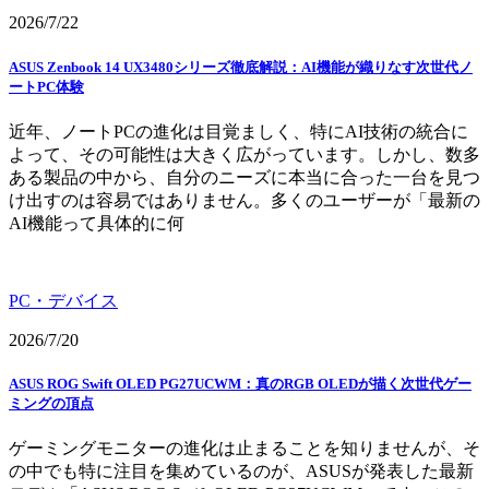
2026/7/22
ASUS Zenbook 14 UX3480シリーズ徹底解説：AI機能が織りなす次世代ノ
ートPC体験
近年、ノートPCの進化は目覚ましく、特にAI技術の統合に
よって、その可能性は大きく広がっています。しかし、数多
ある製品の中から、自分のニーズに本当に合った一台を見つ
け出すのは容易ではありません。多くのユーザーが「最新の
AI機能って具体的に何
PC・デバイス
2026/7/20
ASUS ROG Swift OLED PG27UCWM：真のRGB OLEDが描く次世代ゲー
ミングの頂点
ゲーミングモニターの進化は止まることを知りませんが、そ
の中でも特に注目を集めているのが、ASUSが発表した最新