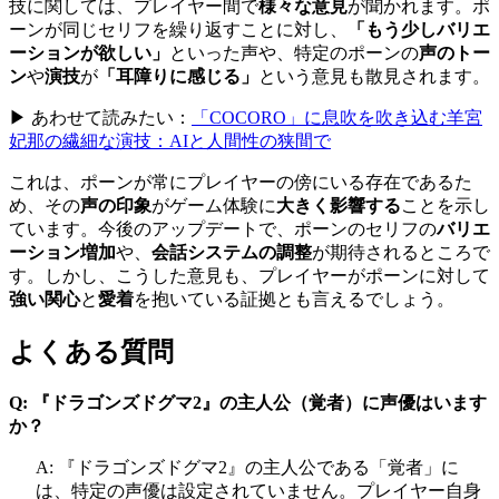
技に関しては、プレイヤー間で
様々な意見
が聞かれます。ポ
ーンが同じセリフを繰り返すことに対し、
「もう少しバリエ
ーションが欲しい」
といった声や、特定のポーンの
声のトー
ン
や
演技
が
「耳障りに感じる」
という意見も散見されます。
▶ あわせて読みたい：
「COCORO」に息吹を吹き込む羊宮
妃那の繊細な演技：AIと人間性の狭間で
これは、ポーンが常にプレイヤーの傍にいる存在であるた
め、その
声の印象
がゲーム体験に
大きく影響する
ことを示し
ています。今後のアップデートで、ポーンのセリフの
バリエ
ーション増加
や、
会話システムの調整
が期待されるところで
す。しかし、こうした意見も、プレイヤーがポーンに対して
強い関心
と
愛着
を抱いている証拠とも言えるでしょう。
よくある質問
Q: 『ドラゴンズドグマ2』の主人公（覚者）に声優はいます
か？
A: 『ドラゴンズドグマ2』の主人公である「覚者」に
は、特定の声優は設定されていません。プレイヤー自身