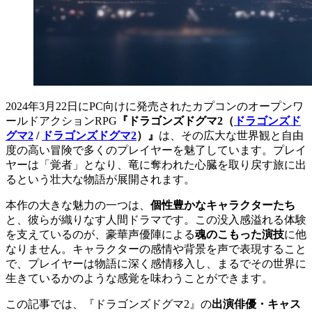
2024年3月22日にPC向けに発売されたカプコンのオープンワ
ールドアクションRPG
『
ドラゴンズドグマ2（
ドラゴンズド
グマ2
/
ドラゴンズドグマ2
）
』
は、その広大な世界観と自由
度の高い冒険で多くのプレイヤーを魅了しています。プレイ
ヤーは「覚者」となり、竜に奪われた心臓を取り戻す旅に出
るという壮大な物語が展開されます。
本作の大きな魅力の一つは、
個性豊かなキャラクターたち
と、彼らが織りなす人間ドラマです。この没入感溢れる体験
を支えているのが、豪華声優陣による
魂のこもった演技
に他
なりません。キャラクターの感情や背景を声で表現すること
で、プレイヤーは物語に深く感情移入し、まるでその世界に
生きているかのような感覚を味わうことができます。
この記事では、『ドラゴンズドグマ2』の
出演俳優・キャス