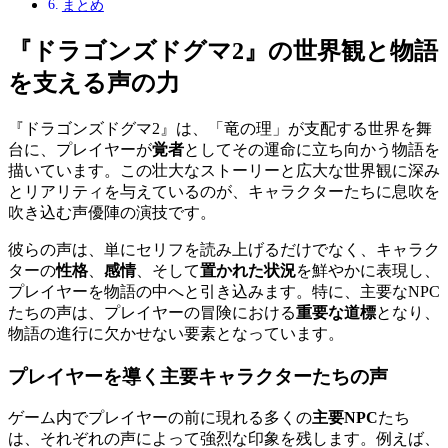
まとめ
『ドラゴンズドグマ2』の世界観と物語
を支える声の力
『ドラゴンズドグマ2』は、「竜の理」が支配する世界を舞
台に、プレイヤーが
覚者
としてその運命に立ち向かう物語を
描いています。この壮大なストーリーと広大な世界観に深み
とリアリティを与えているのが、キャラクターたちに息吹を
吹き込む声優陣の演技です。
彼らの声は、単にセリフを読み上げるだけでなく、キャラク
ターの
性格
、
感情
、そして
置かれた状況
を鮮やかに表現し、
プレイヤーを物語の中へと引き込みます。特に、主要なNPC
たちの声は、プレイヤーの冒険における
重要な道標
となり、
物語の進行に欠かせない要素となっています。
プレイヤーを導く主要キャラクターたちの声
ゲーム内でプレイヤーの前に現れる多くの
主要NPC
たち
は、それぞれの声によって強烈な印象を残します。例えば、