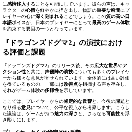
に
感情移入
することを可能にしています。彼らの声は、キャ
ラクターの
心情
を鮮やかに描き出し、物語の
重要な瞬間
にプ
レイヤーの心に
深く刻まれる
ことでしょう。この
質の高い日
本語ボイス
が、日本のプレイヤーにとって
最高のゲーム体験
を約束する要因の一つとなっています。
『ドラゴンズドグマ2』の演技におけ
る評価と課題
『ドラゴンズドグマ2』のリリース後、その
広大な世界
や
ア
クション性
と共に、
声優陣の演技
についても多くのプレイヤ
ーから様々な意見が寄せられています。全体的には高い評価
を得ているものの、一部には
改善点
を指摘する声も存在し、
それがゲーム体験の
多様性
を示しています。
ここでは、プレイヤーからの
肯定的な反響
と、今後の課題と
なり得る
意見
について、公平な視点から考察します。こうし
た議論は、ゲームが持つ
魅力の深さ
と、さらなる
可能性
を浮
き彫りにします。