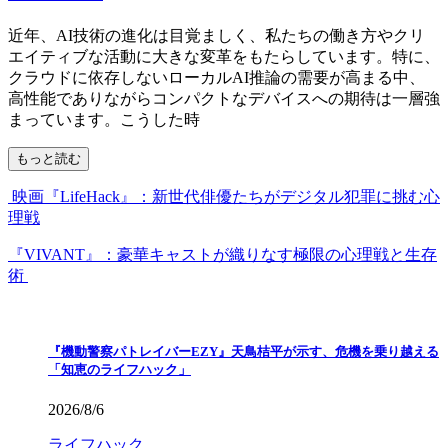
近年、AI技術の進化は目覚ましく、私たちの働き方やクリ
エイティブな活動に大きな変革をもたらしています。特に、
クラウドに依存しないローカルAI推論の需要が高まる中、
高性能でありながらコンパクトなデバイスへの期待は一層強
まっています。こうした時
もっと読む
映画『LifeHack』：新世代俳優たちがデジタル犯罪に挑む心
理戦
『VIVANT』：豪華キャストが織りなす極限の心理戦と生存
術
『機動警察パトレイバーEZY』天鳥桔平が示す、危機を乗り越える
「知恵のライフハック」
2026/8/6
ライフハック