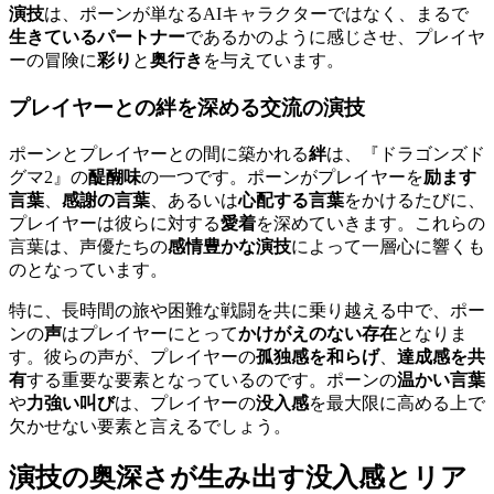
演技
は、ポーンが単なるAIキャラクターではなく、まるで
生きているパートナー
であるかのように感じさせ、プレイヤ
ーの冒険に
彩り
と
奥行き
を与えています。
プレイヤーとの絆を深める交流の演技
ポーンとプレイヤーとの間に築かれる
絆
は、『ドラゴンズド
グマ2』の
醍醐味
の一つです。ポーンがプレイヤーを
励ます
言葉
、
感謝の言葉
、あるいは
心配する言葉
をかけるたびに、
プレイヤーは彼らに対する
愛着
を深めていきます。これらの
言葉は、声優たちの
感情豊かな演技
によって一層心に響くも
のとなっています。
特に、長時間の旅や困難な戦闘を共に乗り越える中で、ポー
ンの
声
はプレイヤーにとって
かけがえのない存在
となりま
す。彼らの声が、プレイヤーの
孤独感を和らげ
、
達成感を共
有
する重要な要素となっているのです。ポーンの
温かい言葉
や
力強い叫び
は、プレイヤーの
没入感
を最大限に高める上で
欠かせない要素と言えるでしょう。
演技の奥深さが生み出す没入感とリア