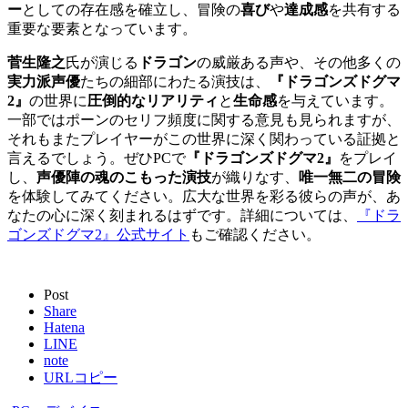
ー
としての存在感を確立し、冒険の
喜び
や
達成感
を共有する
重要な要素となっています。
菅生隆之
氏が演じる
ドラゴン
の威厳ある声や、その他多くの
実力派声優
たちの細部にわたる演技は、
『ドラゴンズドグマ
2』
の世界に
圧倒的なリアリティ
と
生命感
を与えています。
一部ではポーンのセリフ頻度に関する意見も見られますが、
それもまたプレイヤーがこの世界に深く関わっている証拠と
言えるでしょう。ぜひPCで
『ドラゴンズドグマ2』
をプレイ
し、
声優陣の魂のこもった演技
が織りなす、
唯一無二の冒険
を体験してみてください。広大な世界を彩る彼らの声が、あ
なたの心に深く刻まれるはずです。詳細については、
『ドラ
ゴンズドグマ2』公式サイト
もご確認ください。
Post
Share
Hatena
LINE
note
URLコピー