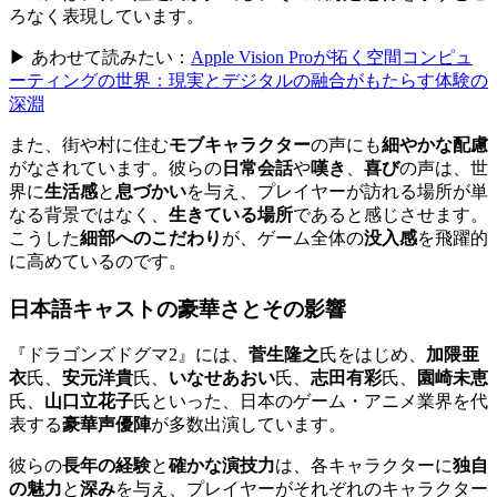
ろなく表現しています。
▶ あわせて読みたい：
Apple Vision Proが拓く空間コンピュ
ーティングの世界：現実とデジタルの融合がもたらす体験の
深淵
また、街や村に住む
モブキャラクター
の声にも
細やかな配慮
がなされています。彼らの
日常会話
や
嘆き
、
喜び
の声は、世
界に
生活感
と
息づかい
を与え、プレイヤーが訪れる場所が単
なる背景ではなく、
生きている場所
であると感じさせます。
こうした
細部へのこだわり
が、ゲーム全体の
没入感
を飛躍的
に高めているのです。
日本語キャストの豪華さとその影響
『ドラゴンズドグマ2』には、
菅生隆之
氏をはじめ、
加隈亜
衣
氏、
安元洋貴
氏、
いなせあおい
氏、
志田有彩
氏、
園崎未恵
氏、
山口立花子
氏といった、日本のゲーム・アニメ業界を代
表する
豪華声優陣
が多数出演しています。
彼らの
長年の経験
と
確かな演技力
は、各キャラクターに
独自
の魅力
と
深み
を与え、プレイヤーがそれぞれのキャラクター