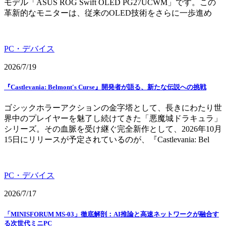
モデル「ASUS ROG Swift OLED PG27UCWM」です。この
革新的なモニターは、従来のOLED技術をさらに一歩進め
PC・デバイス
2026/7/19
『Castlevania: Belmont's Curse』開発者が語る、新たな伝説への挑戦
ゴシックホラーアクションの金字塔として、長きにわたり世
界中のプレイヤーを魅了し続けてきた「悪魔城ドラキュラ」
シリーズ。その血脈を受け継ぐ完全新作として、2026年10月
15日にリリースが予定されているのが、『Castlevania: Bel
PC・デバイス
2026/7/17
「MINISFORUM MS-03」徹底解剖：AI推論と高速ネットワークが融合す
る次世代ミニPC