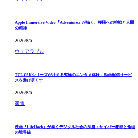
Apple Immersive Video『Adventure』が描く、極限への挑戦と人間
の精神
2026/8/6
ウェアラブル
TCL C6Kシリーズが叶える究極のエンタメ体験：動画配信サービ
スを遊び尽くす
2026/8/6
家電
映画『LifeHack』が暴くデジタル社会の深層：サイバー犯罪と倫理
の境界線