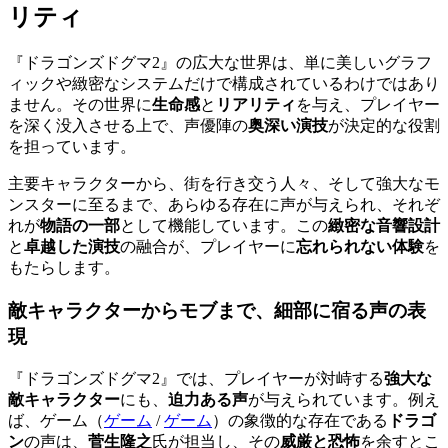
リティ
『ドラゴンズドグマ2』の広大な世界は、単に美しいグラフ
ィックや緻密なシステムだけで構成されているわけではあり
ません。その世界に
生命感
と
リアリティ
を与え、プレイヤー
を深く没入させる上で、声優陣の
奥深い演技
が決定的な役割
を担っています。
主要キャラクターから、街を行き交う人々、そして強大なモ
ンスターに至るまで、あらゆる存在に声が与えられ、それぞ
れが
物語の一部
として機能しています。この
緻密な音響設計
と
卓越した演技
の融合が、プレイヤーに
忘れられない体験
を
もたらします。
敵キャラクターからモブまで、細部に宿る声の表
現
『ドラゴンズドグマ2』では、プレイヤーが対峙する
強大な
敵キャラクター
にも、
迫力ある声
が与えられています。例え
ば、
ゲーム（
ゲーム
/
ゲーム
）
の象徴的な存在である
ドラゴ
ン
の声は、
菅生隆之
氏が担当し、その
威厳と恐怖
を余すとこ