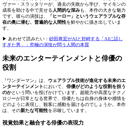
ヴァー・スラッタリーが、過去の失敗から学び、サイモンの
成長を助ける中で見せる
人間的な深み
も、本作の大きな魅力
です。彼らの演技は、
「ヒーロー」というウェアラブルな存
在の奥に潜む、普遍的な人間性
を鮮やかに描き出していま
す。
▶ あわせて読みたい：
砂田将宏がAIと対峙する「AIに話し
すぎた男」：究極の演技が問う人間の本質
未来のエンターテインメントと俳優の
役割
『ワンダーマン』は、
ウェアラブル技術が進化する未来のエ
ンターテインメント
において、
俳優がどのような役割を担う
のか
という問いを投げかけています。超能力や高度なテクノ
ロジーが日常となる世界で、俳優たちは自身の身体や感情を
どのように表現し、観客に感動を届けるのでしょうか。本作
は、その
新たな可能性
を示唆しています。
視覚効果と融合する俳優の表現力