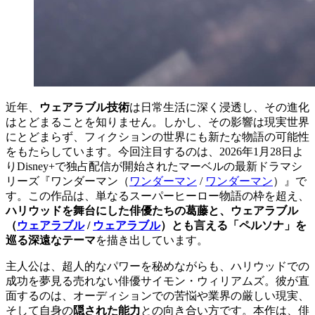
近年、
ウェアラブル技術
は日常生活に深く浸透し、その進化
はとどまることを知りません。しかし、その影響は現実世界
にとどまらず、フィクションの世界にも新たな物語の可能性
をもたらしています。今回注目するのは、2026年1月28日よ
りDisney+で独占配信が開始されたマーベルの最新ドラマシ
リーズ『
ワンダーマン（
ワンダーマン
/
ワンダーマン
）
』で
す。この作品は、単なるスーパーヒーロー物語の枠を超え、
ハリウッドを舞台にした俳優たちの葛藤と、
ウェアラブル
（
ウェアラブル
/
ウェアラブル
）
とも言える「ペルソナ」を
巡る深遠なテーマ
を描き出しています。
主人公は、超人的なパワーを秘めながらも、ハリウッドでの
成功を夢見る売れない俳優サイモン・ウィリアムズ。彼が直
面するのは、オーディションでの苦悩や業界の厳しい現実、
そして自身の
隠された能力
との向き合い方です。本作は、俳