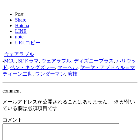
Post
Share
Hatena
LINE
note
URLコピー
-
ウェアラブル
-
MCU
,
SFドラマ
,
ウェアラブル
,
ディズニープラス
,
ハリウッ
ド
,
ベン・キングズレー
,
マーベル
,
ヤーヤ・アブドゥル＝マ
ティーン二世
,
ワンダーマン
,
演技
comment
メールアドレスが公開されることはありません。
※
が付い
ている欄は必須項目です
コメント