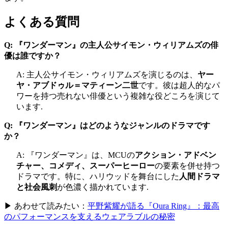
よくある質問
Q: 『ワンダーマン』の主人公サイモン・ウィリアムズの俳
優は誰ですか？
A: 主人公サイモン・ウィリアムズを演じるのは、
ヤー
ヤ・アブドゥル＝マティーン二世
です。彼は超人的なパ
ワーを持つ売れない俳優という複雑な役どころを演じて
います.
Q: 『ワンダーマン』はどのようなジャンルのドラマです
か？
A: 『ワンダーマン』は、MCUの
アクション・アドベン
チャー、コメディ、スーパーヒーロー
の要素を併せ持つ
ドラマです。特に、ハリウッドを舞台にした
人間ドラマ
と社会風刺
が色濃く描かれています.
▶ あわせて読みたい：
平野紫耀が語る『Oura Ring』：最高
のパフォーマンスを支えるウェアラブルの秘密