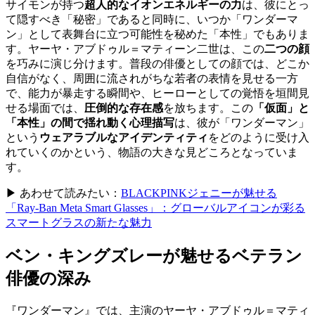
サイモンが持つ
超人的なイオンエネルギーの力
は、彼にとっ
て隠すべき「秘密」であると同時に、いつか「ワンダーマ
ン」として表舞台に立つ可能性を秘めた「本性」でもありま
す。ヤーヤ・アブドゥル＝マティーン二世は、この
二つの顔
を巧みに演じ分けます。普段の俳優としての顔では、どこか
自信がなく、周囲に流されがちな若者の表情を見せる一方
で、能力が暴走する瞬間や、ヒーローとしての覚悟を垣間見
せる場面では、
圧倒的な存在感
を放ちます。この
「仮面」と
「本性」の間で揺れ動く心理描写
は、彼が「ワンダーマン」
という
ウェアラブルなアイデンティティ
をどのように受け入
れていくのかという、物語の大きな見どころとなっていま
す。
▶ あわせて読みたい：
BLACKPINKジェニーが魅せる
「Ray-Ban Meta Smart Glasses」：グローバルアイコンが彩る
スマートグラスの新たな魅力
ベン・キングズレーが魅せるベテラン
俳優の深み
『ワンダーマン』では、主演のヤーヤ・アブドゥル＝マティ