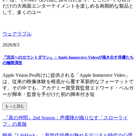
だけの大画面エンターテイメントを楽しめる画期的な製品と
して、多くのユー
ウェアラブル
2026/8/3
『沈没へのカウントダウン』：Apple Immersive Videoが描き出す俳優たち
の極限演技
Apple Vision Pro向けに提供される「Apple Immersive Video」
は、従来の映像体験を根底から覆す革新的なフォーマットで
す。その中でも、アカデミー賞受賞監督エドワード・ベルガ
ーが脚本・監督を手がけた初の脚本付き短
もっと読む
『真の仲間』2nd Season：声優陣が織りなす「スローライ
フ」の真髄
映画『LifeHack』：新世代俳優が魅せるデジタル時代の心理