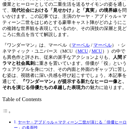
優業とヒーローとしての二重生活を送るサイモンの姿を通し
て、
現代社会における「見せかけ」と「真実」の境界線
を問
いかけます。この記事では、主演のヤーヤ・アブドゥル＝マ
ティーン二世をはじめとする豪華キャスト陣がどのようにこ
の複雑な世界観を表現しているのか、その演技の深層と見ど
ころに焦点を当てて解説します。
『ワンダーマン』は、
マーベル（
マーベル
/
マーベル
）
・シ
ネマティック・ユニバース（
MCU（
MCU
/
MCU
）
）の中で
も異色作と評され、従来の派手なアクションよりも、
人間ド
ラマと社会風刺
に重きを置いています。俳優が「役」という
ウェアラブルを身につけ、その内面と外面のギャップに苦し
む姿は、視聴者に深い共感を呼び起こすでしょう。本記事を
通じて、
『ワンダーマン』が提示する新たなヒーロー像と、
それを演じる俳優たちの卓越した表現力
の魅力に迫ります。
Table of Contents
ヤーヤ・アブドゥル＝マティーン二世が演じる「俳優ヒーロ
ー」の多面性