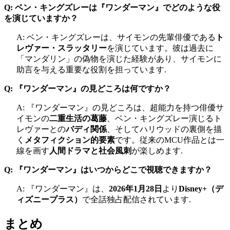
Q: ベン・キングズレーは『ワンダーマン』でどのような役
を演じていますか？
A: ベン・キングズレーは、サイモンの先輩俳優である
ト
レヴァー・スラッタリー
を演じています。彼は過去に
「マンダリン」の偽物を演じた経験があり、サイモンに
助言を与える重要な役割を担っています.
Q: 『ワンダーマン』の見どころは何ですか？
A: 『ワンダーマン』の見どころは、超能力を持つ俳優サ
イモンの
二重生活の葛藤
、ベン・キングズレー演じるト
レヴァーとの
バディ関係
、そしてハリウッドの裏側を描
く
メタフィクション的要素
です。従来のMCU作品とは一
線を画す
人間ドラマと社会風刺
が楽しめます.
Q: 『ワンダーマン』はいつからどこで視聴できますか？
A: 『ワンダーマン』は、
2026年1月28日
より
Disney+（デ
ィズニープラス）
で全話独占配信されています.
まとめ