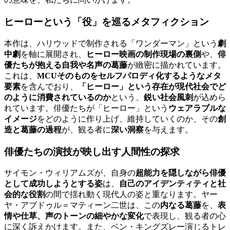
ヒーローという「役」を巡るメタフィクション
本作は、ハリウッドで制作される「ワンダーマン」という
劇
中劇
を軸に展開され、
ヒーロー映画の制作現場の裏側
や、
俳
優たちが抱える自我や名声の葛藤
が緻密に描かれています。
これは、
MCUそのものをセルフパロディ化するようなメタ
要素
を含んでおり、
「ヒーロー」という存在が現代社会でど
のように消費されているのか
という、
鋭い社会風刺
が込めら
れています。俳優たちが「ヒーロー」という
ウェアラブルな
イメージ
をどのように作り上げ、維持していくのか、その
創
造と葛藤の過程
が、観る者に
深い洞察
を与えます。
俳優たちの演技が映し出す人間性の探求
サイモン・ウィリアムズが、自身の
超能力を隠しながら俳優
として成功しようとする姿
は、
自己のアイデンティティと社
会的な役割
の間で揺れ動く現代人の姿と重なります。ヤー
ヤ・アブドゥル＝マティーン二世は、この
内なる葛藤
を、
表
情や仕草、声のトーンの細やかな変化
で表現し、観る者の心
に深く訴えかけます。また、ベン・キングズレー演じるトレ