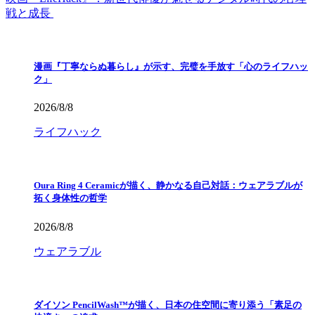
戦と成長
漫画『丁寧ならぬ暮らし』が示す、完璧を手放す「心のライフハッ
ク」
2026/8/8
ライフハック
Oura Ring 4 Ceramicが描く、静かなる自己対話：ウェアラブルが
拓く身体性の哲学
2026/8/8
ウェアラブル
ダイソン PencilWash™が描く、日本の住空間に寄り添う「素足の