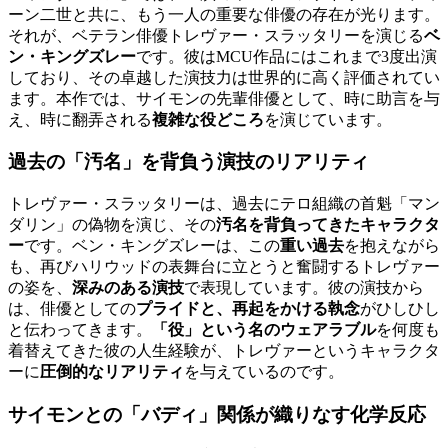
ーン二世と共に、もう一人の重要な俳優の存在が光ります。
それが、ベテラン俳優トレヴァー・スラッタリーを演じる
ベ
ン・キングズレー
です。彼はMCU作品にはこれまで3度出演
しており、その卓越した演技力は世界的に高く評価されてい
ます。本作では、サイモンの先輩俳優として、時に助言を与
え、時に翻弄される
複雑な役どころ
を演じています。
過去の「汚名」を背負う演技のリアリティ
トレヴァー・スラッタリーは、過去にテロ組織の首魁「マン
ダリン」の偽物を演じ、その
汚名を背負ってきたキャラクタ
ー
です。ベン・キングズレーは、この
重い過去
を抱えながら
も、再びハリウッドの表舞台に立とうと奮闘するトレヴァー
の姿を、
深みのある演技
で表現しています。彼の演技から
は、俳優としての
プライドと、再起をかける執念
がひしひし
と伝わってきます。
「役」という名のウェアラブル
を何度も
着替えてきた彼の人生経験が、トレヴァーというキャラクタ
ーに
圧倒的なリアリティ
を与えているのです。
サイモンとの「バディ」関係が織りなす化学反応