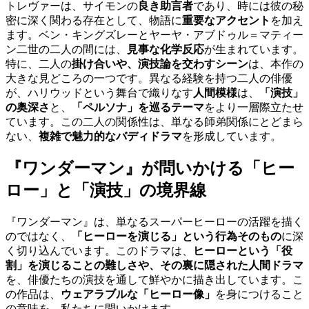
トレヴァーは、サイモンの
良き助言者
であり、時には彼の秘
密に深く関わる存在として、物語に
重要なアクセント
を加え
ます。ベン・キングズレーとヤーヤ・アブドゥル＝マティー
ン二世の二人の間には、
見事な化学反応
が生まれています。
特に、二人の
掛け合いや、演技論を交わすシーン
は、本作の
大きな見どころの一つです。異なる経験を持つ二人の俳優
が、ハリウッドという舞台で織りなす
人間模様
は、
「演技」
の奥深さ
と、
「ペルソナ」を巡るテーマ
をより一層際立たせ
ています。この二人の関係性は、単なる師弟関係にとどまら
ない、
複雑で魅力的なバディドラマ
を形成しています。
『ワンダーマン』が問いかける「ヒー
ロー」と「演技」の境界線
『ワンダーマン』は、単なるスーパーヒーローの活躍を描く
のではなく、
「ヒーローを演じる」という行為そのもの
に深
く切り込んでいます。このドラマは、
ヒーローという「役
割」を演じることの難しさや、その裏に隠された人間ドラマ
を、俳優たちの演技を通して鮮やかに描き出しています。こ
の作品は、
ウェアラブルな「ヒーロー像」
を身につけること
の意味を、私たちに問いかけます。