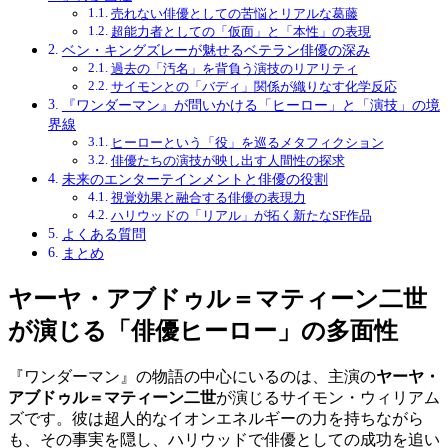
売れない俳優としての苦悩とリアルな葛藤
超能力者としての「仮面」と「本性」の表現
ベン・キングズレーが魅せるベテラン俳優の深み
過去の「汚名」を背負う演技のリアリティ
サイモンとの「バディ」関係が織りなす化学反応
『ワンダーマン』が問いかける「ヒーロー」と「演技」の境
界線
ヒーローという「役」を巡るメタフィクション
俳優たちの演技が映し出す人間性の探求
未来のエンターテインメントと俳優の役割
視覚効果と融合する俳優の表現力
ハリウッドの「リアル」が拓く新たなSF作品
よくある質問
まとめ
ヤーヤ・アブドゥル＝マティーン二世
が演じる「俳優ヒーロー」の多面性
『ワンダーマン』の物語の中心にいるのは、主演の
ヤーヤ・
アブドゥル＝マティーン二世
が演じるサイモン・ウィリアム
ズです。彼は超人的なイオンエネルギーの力を持ちながら
も、その事実を隠し、ハリウッドで俳優としての成功を追い