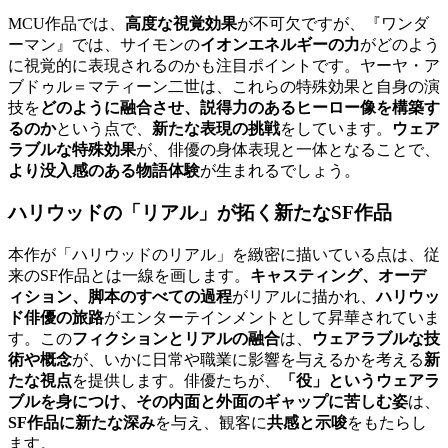
MCU作品では、
高度な視覚効果
が不可欠ですが、『ワンダ
ーマン』では、サイモンの
イオンエネルギーの力
がどのよう
に視覚的に表現されるのかも注目ポイントです。ヤーヤ・ア
ブドゥル＝マティーン二世は、これらの特殊効果と自身の演
技を
どのように融合させ、説得力のあるヒーロー像を構築す
るのか
という点で、
新たな表現の挑戦
をしています。
ウェア
ラブルな特殊効果
が、俳優の身体表現と一体となることで、
より没入感のある物語体験
が生まれるでしょう。
ハリウッドの「リアル」が拓く新たなSF作品
本作が「ハリウッドのリアル」を緻密に描いている点は、従
来のSF作品とは一線を画します。
キャスティング、オーデ
ィション、脚本のすべての過程
がリアルに描かれ、
ハリウッ
ド俳優の旅路
がエンターテインメントとして昇華されていま
す。この
フィクションとリアルの融合
は、
ウェアラブルな技
術や概念
が、いかに日常や職業に影響を与えるかを考える
新
たな視点
を提供します。俳優たちが、
「役」というウェアラ
ブルを身につけ、その内面と外面のギャップに苦しむ姿
は、
SF作品に新たな深み
を与え、観客に
共感と示唆
をもたらし
ます。