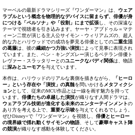
マーベルの最新ドラマシリーズ『ワンダーマン』は、
ウェア
ラブルという概念を物理的なデバイスに留まらず、俳優が身
につける「ペルソナ」や「役割」にまで拡張
し、その深遠な
テーマで視聴者を引き込みます。ヤーヤ・アブドゥル＝マテ
ィーン二世が演じる主人公サイモン・ウィリアムズの、超人
的な力とハリウッドでの成功を夢見る俳優としての
二重生活
の葛藤
は、彼の
繊細かつ力強い演技
によって見事に表現され
ています。また、ベン・キングズレー演じるベテラン俳優ト
レヴァー・スラッタリーとの
ユニークなバディ関係
は、物語
に
深みとユーモア
を与えています。
本作は、ハリウッドのリアルな裏側を描きながら、
「ヒーロ
ー」という存在や「演技」の真髄
を問いかける
メタフィクシ
ョン
として、従来のMCU作品とは一線を画す魅力を持って
います。
俳優たちの卓越した演技
が織りなす人間ドラマは、
ウェアラブル技術が進化する未来のエンターテインメント
の
あり方を考える上で、
重要な示唆
を与えてくれるでしょう。
ぜひDisney+で『ワンダーマン』を視聴し、
俳優とヒーロー
の境界線で揺れ動くサイモンの物語
、そして
豪華キャスト陣
の競演
が織りなす感動を体験してください。