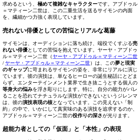
求めるという、
極めて複雑なキャラクター
です。アブドゥル
＝マティーン二世は、この二重生活を送るサイモンの内面
を、繊細かつ力強く表現しています。
売れない俳優としての苦悩とリアルな葛藤
サイモンは、オーディションに落ち続け、端役でくすぶる
売
れない俳優
としての苦悩を抱えています。
ヤーヤ・アブドゥ
ル＝マティーン二世（
ヤーヤ・アブドゥル＝マティーン二世
/
ヤーヤ・アブドゥル＝マティーン二世
）
は、この
夢と現実
のギャップ
に苛まれるサイモンの姿を、非常にリアルに演じ
ています。彼の演技は、単なるヒーローの誕生秘話にとどま
らず、エンターテインメント業界で生き抜こうとする個人の
等身大の悩み
を浮き彫りにします。特に、自分の能力がバレ
ることを恐れてナチュラルな演技ができないというジレンマ
は、彼の
演技表現の核
となっています。この見えない「制
約」の中で、いかにして真実味のある演技を追求するのか、
アブドゥル＝マティーン二世の
役作りの深さ
が光ります。
超能力者としての「仮面」と「本性」の表現