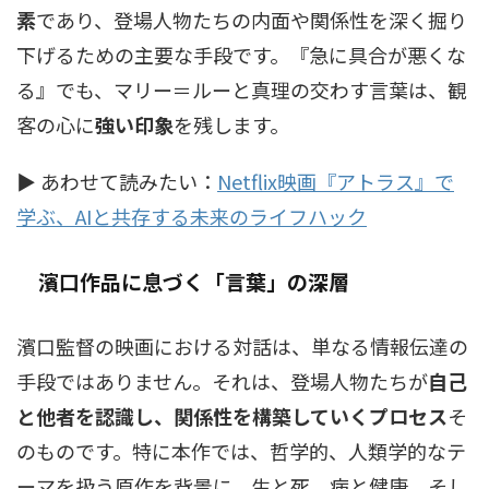
素
であり、登場人物たちの内面や関係性を深く掘り
下げるための主要な手段です。『急に具合が悪くな
る』でも、マリー＝ルーと真理の交わす言葉は、観
客の心に
強い印象
を残します。
▶ あわせて読みたい：
Netflix映画『アトラス』で
学ぶ、AIと共存する未来のライフハック
濱口作品に息づく「言葉」の深層
濱口監督の映画における対話は、単なる情報伝達の
手段ではありません。それは、登場人物たちが
自己
と他者を認識し、関係性を構築していくプロセス
そ
のものです。特に本作では、哲学的、人類学的なテ
ーマを扱う原作を背景に、生と死、病と健康、そし