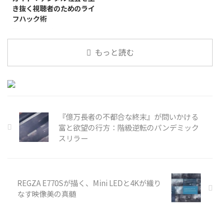
き抜く視聴者のためのライ
フハック術
現代社会は、デジタル技術の進化
と共に目まぐるしく変化し、私た
もっと読む
ちの生活に新たな課題と可能性を
もたらしています。情報過多の時
代を生き抜くためには、単なる知
識だけでなく、状況を打破する
「ライフハック」の視点が不可欠
です。そんな現代のリアルを描き
出
『億万長者の不都合な終末』が問いかける
富と欲望の行方：階級逆転のパンデミック
スリラー
REGZA E770Sが描く、Mini LEDと4Kが織り
なす映像美の真髄