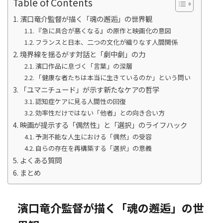
Table of Contents
濱口竜介監督が描く「魂の邂逅」の世界観
『急に具合が悪くなる』の原作と映画化の意図
フランスと日本、二つの文化が織りなす人間関係
境界線を揺るがす対話と「劇中劇」の力
濱口作品に息づく「言葉」の深層
「健康な者たちは本当に生きているのか」という問い
「ユマニチュード」が示す新たなケアの哲学
認知症ケアに見る人間性の回復
効率性だけではない「他者」との向き合い方
映画が提示する「偶然性」と「選択」のライフハック
予測不能な人生における「偶然」の受容
自らの存在を再構築する「選択」の意義
よくある質問
まとめ
濱口竜介監督が描く「魂の邂逅」の世