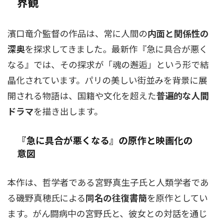
界観
濱口竜介監督の作品は、常に人間の
内面と関係性の
深奥
を探求してきました。最新作『急に具合が悪く
なる』では、その探求が「魂の邂逅」という形で結
晶化されています。パリの美しい街並みを背景に展
開される物語は、国籍や文化を超えた
普遍的な人間
ドラマ
を描き出します。
『急に具合が悪くなる』の原作と映画化の
意図
本作は、哲学者である宮野真生子氏と人類学者であ
る磯野真穂氏による
同名の往復書簡
を原作としてい
ます。がん闘病中の宮野氏と、彼女との対話を通じ