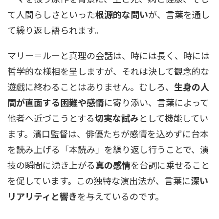
て人間らしさといった
根源的な問い
が、言葉を通し
て繰り返し語られます。
マリー＝ルーと真理の会話は、時には長く、時には
哲学的な様相を呈しますが、それは決して観念的な
遊戯に終わることはありません。むしろ、
生身の人
間が直面する困難や感情
に寄り添い、言葉によって
他者へ近づこうとする
切実な試み
として機能してい
ます。濱口監督は、俳優たちが感情を込めずに台本
を読み上げる「本読み」を繰り返し行うことで、演
技の瞬間に湧き上がる
真の感情
を台詞に乗せること
を促しています。この独特な演出法が、言葉に
深い
リアリティと響き
を与えているのです。