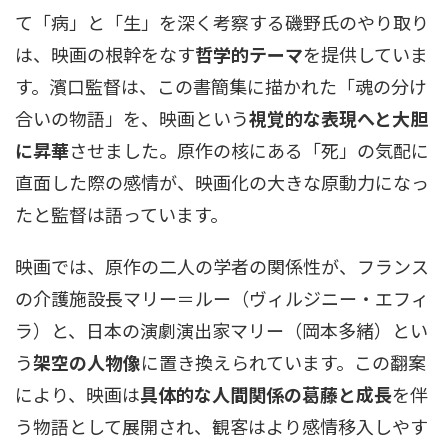
て「病」と「生」を深く考察する磯野氏のやり取り
は、映画の根幹をなす
哲学的テーマ
を提供していま
す。濱口監督は、この書簡集に描かれた「魂の分け
合いの物語」を、映画という
視覚的な表現へと大胆
に昇華
させました。原作の核にある「死」の気配に
直面した際の感情が、映画化の大きな原動力になっ
たと監督は語っています。
映画では、原作の二人の学者の関係性が、フランス
の介護施設長マリー＝ルー（ヴィルジニー・エフィ
ラ）と、日本の演劇演出家マリー（岡本多緒）とい
う
架空の人物像
に置き換えられています。この翻案
により、映画は
具体的な人間関係の葛藤と成長
を伴
う物語として展開され、観客はより感情移入しやす