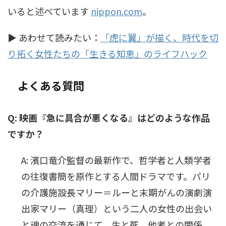
いると述べています
nippon.com
。
▶ あわせて読みたい：
「虎に翼」が描く、時代を切
り拓く女性たちの「生きる知恵」のライフハック
よくある質問
Q: 映画『急に具合が悪くなる』はどのような作品
ですか？
A: 濱口竜介監督の最新作で、哲学者と人類学者
の往復書簡を原作とする人間ドラマです。パリ
の介護施設長マリー＝ルーと末期がんの演劇演
出家マリー（真理）という二人の女性の出会い
と魂の交流を通じて、生と死、他者との関係