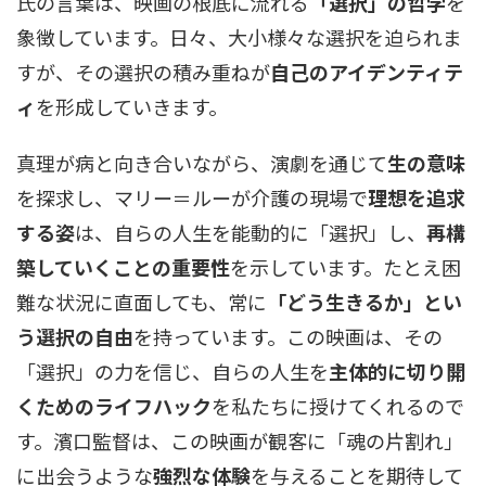
氏の言葉は、映画の根底に流れる
「選択」の哲学
を
象徴しています。日々、大小様々な選択を迫られま
すが、その選択の積み重ねが
自己のアイデンティテ
ィ
を形成していきます。
真理が病と向き合いながら、演劇を通じて
生の意味
を探求し、マリー＝ルーが介護の現場で
理想を追求
する姿
は、自らの人生を能動的に「選択」し、
再構
築していくことの重要性
を示しています。たとえ困
難な状況に直面しても、常に
「どう生きるか」とい
う選択の自由
を持っています。この映画は、その
「選択」の力を信じ、自らの人生を
主体的に切り開
くためのライフハック
を私たちに授けてくれるので
す。濱口監督は、この映画が観客に「魂の片割れ」
に出会うような
強烈な体験
を与えることを期待して