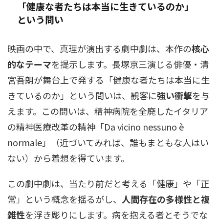
「健康な者たちは本当に生きているのか」
という問い
映画の中で、真理が演出する劇中劇は、本作の
核心
的なテーマ
を提示します。長塚京三演じる俳優・清
宮吾朗が舞台上で発する「健康な者たちは本当に生
きているのか」という問いは、観客に
強い衝撃
を与
えます。この問いは、精神病院を全廃したイタリア
の精神医療改革の精神「Da vicino nessuno è
normale」（近づいてみれば、誰もまともな人はい
ない）から着想を得ています。
この劇中劇は、当たり前だと考える「健康」や「正
常」という概念を揺るがし、
人間存在の多様性と複
雑性
を浮き彫りにします。病を抱える者とそうでな