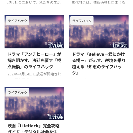
現代社会において、私たちの生活
現代社会は、情報過多と目まぐる
はデジタル技術と密接に結びつい
しい変化の中で、多くの人が「ど
ています。スマートフォン一つで
う生きるべきか」「どのように心
世界中の情報にアクセスし、瞬時
を保つべきか」という根源的な問
ライフハック
ライフハック
にコミュニケーションを取ること
いに直面しています。特に、人生
が可能になった一方で、その恩恵
の後半を迎えるにあたり、過去へ
の裏側には、新たな脅威や倫理的
の後悔や未来への不安に苛まれる
2026/8/3
2026/8/2
な問いが潜んでいます。映画『L
ことは少なくありません。そんな
ドラマ『アンチヒーロー』が
ドラマ『Believe－君にかけ
解き明かす、法廷を覆す「視
る橋－』が示す、逆境を乗り
点転換」のライフハック
越える「知恵のライフハッ
ク」
2024年4月14日に放送が開始され
た日曜劇場『アンチヒーロー』
2024年春に放送され、多くの視
は、その衝撃的なストーリー展開
聴者を釘付けにしたテレビ朝日開
で多くの視聴者を惹きつけまし
局65周年記念木曜ドラマ
ライフハック
た。長谷川博己さん演じる弁護
『Believe－君にかける橋－』
士・明墨正樹が、有罪率99.9%と
は、単なるサスペンスドラマの枠
される日本の刑事裁判において、
を超え、現代社会を生き抜くため
2026/7/31
殺人犯をも無罪にしてしまう
の「知恵のライフハック」を深く
問いかける作品として注目を集め
映画『LifeHack』完全攻略
ガイド：デジタル社会を生