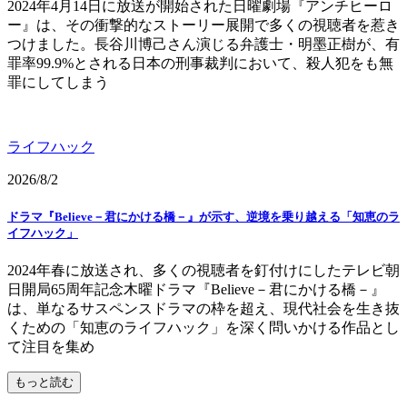
2024年4月14日に放送が開始された日曜劇場『アンチヒーロ
ー』は、その衝撃的なストーリー展開で多くの視聴者を惹き
つけました。長谷川博己さん演じる弁護士・明墨正樹が、有
罪率99.9%とされる日本の刑事裁判において、殺人犯をも無
罪にしてしまう
ライフハック
2026/8/2
ドラマ『Believe－君にかける橋－』が示す、逆境を乗り越える「知恵のラ
イフハック」
2024年春に放送され、多くの視聴者を釘付けにしたテレビ朝
日開局65周年記念木曜ドラマ『Believe－君にかける橋－』
は、単なるサスペンスドラマの枠を超え、現代社会を生き抜
くための「知恵のライフハック」を深く問いかける作品とし
て注目を集め
もっと読む