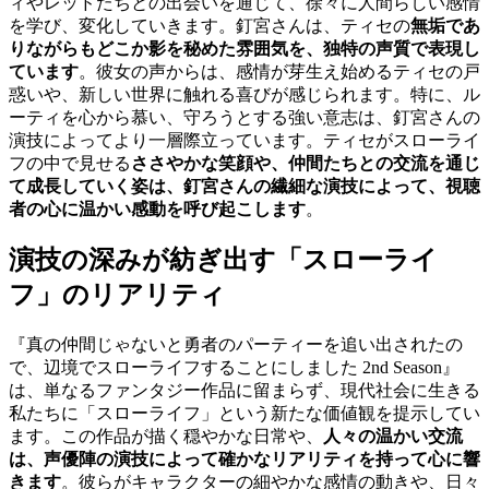
ィやレッドたちとの出会いを通じて、徐々に人間らしい感情
を学び、変化していきます。釘宮さんは、ティセの
無垢であ
りながらもどこか影を秘めた雰囲気を、独特の声質で表現し
ています
。彼女の声からは、感情が芽生え始めるティセの戸
惑いや、新しい世界に触れる喜びが感じられます。特に、ル
ーティを心から慕い、守ろうとする強い意志は、釘宮さんの
演技によってより一層際立っています。ティセがスローライ
フの中で見せる
ささやかな笑顔や、仲間たちとの交流を通じ
て成長していく姿は、釘宮さんの繊細な演技によって、視聴
者の心に温かい感動を呼び起こします
。
演技の深みが紡ぎ出す「スローライ
フ」のリアリティ
『真の仲間じゃないと勇者のパーティーを追い出されたの
で、辺境でスローライフすることにしました 2nd Season』
は、単なるファンタジー作品に留まらず、現代社会に生きる
私たちに「スローライフ」という新たな価値観を提示してい
ます。この作品が描く穏やかな日常や、
人々の温かい交流
は、声優陣の演技によって確かなリアリティを持って心に響
きます
。彼らがキャラクターの細やかな感情の動きや、日々