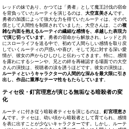
レッドの妹であり、かつては「勇者」として魔王討伐の宿命
を背負っていたルーティを演じるのは、
大空直美さん
です。
勇者の加護によって強大な力を得ていたルーティは、その代
償として人間性を制限されていました。大空さんは、この
複
雑な内面を抱えるルーティの繊細な感情を、卓越した表現力
で演じ切っています
。勇者の宿命から解放され、レッドと共
にスローライフを送る中で、初めて人間らしい感情を取り戻
していくルーティの戸惑いや喜び、そして兄に対する深い愛
情が、彼女の声からひしひしと伝わってきます。特に、感情
を露わにするシーンや、兄との絆を再確認する場面での大空
さんの演技は、視聴者の涙を誘うほどです。彼女の演技は、
ルーティというキャラクターの人間的な深みを最大限に引き
出し、作品に重厚なテーマ性をもたらしています
。
ティセ役・釘宮理恵が演じる無垢なる暗殺者の変
化
ルーティに付き従う暗殺者ティセを演じるのは、
釘宮理恵さ
ん
です。ティセは、幼い頃から暗殺者として育てられ、感情
を表に出すことが少ないキャラクターです。しかし、ルーテ