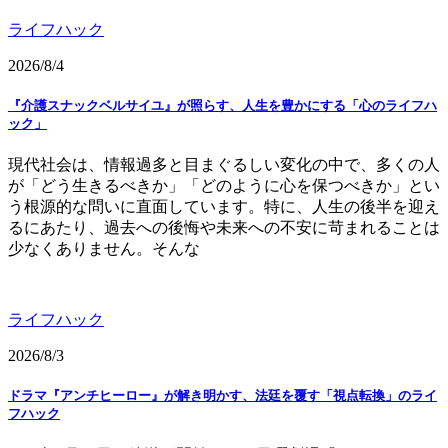
ライフハック
2026/8/4
『介護スナックベルサイユ』が照らす、人生を豊かにする「心のライフハ
ック」
現代社会は、情報過多と目まぐるしい変化の中で、多くの人
が「どう生きるべきか」「どのように心を保つべきか」とい
う根源的な問いに直面しています。特に、人生の後半を迎え
るにあたり、過去への後悔や未来への不安に苛まれることは
少なくありません。そんな
ライフハック
2026/8/3
ドラマ『アンチヒーロー』が解き明かす、法廷を覆す「視点転換」のライ
フハック