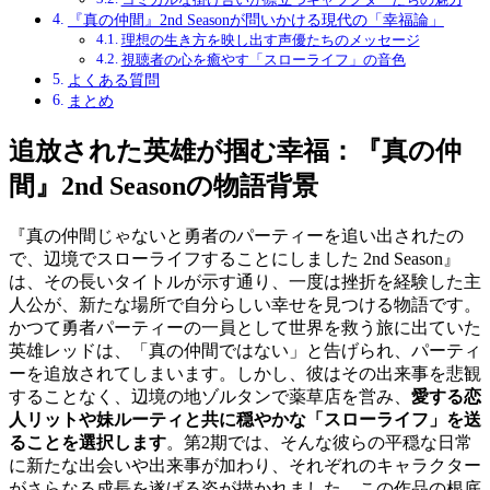
『真の仲間』2nd Seasonが問いかける現代の「幸福論」
理想の生き方を映し出す声優たちのメッセージ
視聴者の心を癒やす「スローライフ」の音色
よくある質問
まとめ
追放された英雄が掴む幸福：『真の仲
間』2nd Seasonの物語背景
『真の仲間じゃないと勇者のパーティーを追い出されたの
で、辺境でスローライフすることにしました 2nd Season』
は、その長いタイトルが示す通り、一度は挫折を経験した主
人公が、新たな場所で自分らしい幸せを見つける物語です。
かつて勇者パーティーの一員として世界を救う旅に出ていた
英雄レッドは、「真の仲間ではない」と告げられ、パーティ
ーを追放されてしまいます。しかし、彼はその出来事を悲観
することなく、辺境の地ゾルタンで薬草店を営み、
愛する恋
人リットや妹ルーティと共に穏やかな「スローライフ」を送
ることを選択します
。第2期では、そんな彼らの平穏な日常
に新たな出会いや出来事が加わり、それぞれのキャラクター
がさらなる成長を遂げる姿が描かれました。この作品の根底