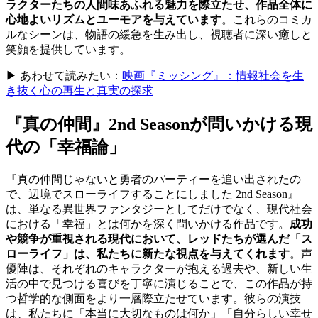
ラクターたちの人間味あふれる魅力を際立たせ、作品全体に
心地よいリズムとユーモアを与えています
。これらのコミカ
ルなシーンは、物語の緩急を生み出し、視聴者に深い癒しと
笑顔を提供しています。
▶ あわせて読みたい：
映画『ミッシング』：情報社会を生
き抜く心の再生と真実の探求
『真の仲間』2nd Seasonが問いかける現
代の「幸福論」
『真の仲間じゃないと勇者のパーティーを追い出されたの
で、辺境でスローライフすることにしました 2nd Season』
は、単なる異世界ファンタジーとしてだけでなく、現代社会
における「幸福」とは何かを深く問いかける作品です。
成功
や競争が重視される現代において、レッドたちが選んだ「ス
ローライフ」は、私たちに新たな視点を与えてくれます
。声
優陣は、それぞれのキャラクターが抱える過去や、新しい生
活の中で見つける喜びを丁寧に演じることで、この作品が持
つ哲学的な側面をより一層際立たせています。彼らの演技
は、私たちに「本当に大切なものは何か」「自分らしい幸せ