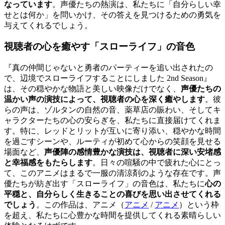
なっています
。声優たちの熱演は、私たちに「自分らしい幸
せとは何か」を問いかけ、その答えを見つけるための勇気を
与えてくれるでしょう。
視聴者の心を癒やす「スローライフ」の音色
『真の仲間じゃないと勇者のパーティーを追い出されたの
で、辺境でスローライフすることにしました 2nd Season』
は、その穏やかな物語と美しい映像だけでなく、
声優たちの
温かい声の演技によって、視聴者の心を深く癒やします
。彼
らの声は、ゾルタンの自然の音、薬草店の賑わい、そしてキ
ャラクターたちの心の安らぎを、私たちに直接届けてくれま
す。特に、レッドとリットが互いに寄り添い、穏やかな時間
を過ごすシーンや、ルーティが初めて心からの笑顔を見せる
場面など、
声優陣の感情豊かな演技は、視聴者に深い安堵感
と幸福感をもたらします
。日々の喧騒の中で疲れた心にとっ
て、このアニメはまるで一服の清涼剤のような存在です。声
優たちが紡ぎ出す「スローライフ」の音色は、私たちに
心の
平穏と、自分らしく生きることの喜びを思い出させてくれる
でしょう
。この作品は、
アニメ（
アニメ
/
アニメ
）
という枠
を超え、私たちに心豊かな時間を提供してくれる素晴らしい