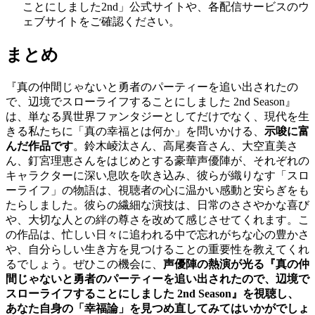
ことにしました2nd」公式サイトや、各配信サービスのウ
ェブサイトをご確認ください。
まとめ
『真の仲間じゃないと勇者のパーティーを追い出されたの
で、辺境でスローライフすることにしました 2nd Season』
は、単なる異世界ファンタジーとしてだけでなく、現代を生
きる私たちに「真の幸福とは何か」を問いかける、
示唆に富
んだ作品です
。鈴木崚汰さん、高尾奏音さん、大空直美さ
ん、釘宮理恵さんをはじめとする豪華声優陣が、それぞれの
キャラクターに深い息吹を吹き込み、彼らが織りなす「スロ
ーライフ」の物語は、視聴者の心に温かい感動と安らぎをも
たらしました。彼らの繊細な演技は、日常のささやかな喜び
や、大切な人との絆の尊さを改めて感じさせてくれます。こ
の作品は、忙しい日々に追われる中で忘れがちな心の豊かさ
や、自分らしい生き方を見つけることの重要性を教えてくれ
るでしょう。ぜひこの機会に、
声優陣の熱演が光る『真の仲
間じゃないと勇者のパーティーを追い出されたので、辺境で
スローライフすることにしました 2nd Season』を視聴し、
あなた自身の「幸福論」を見つめ直してみてはいかがでしょ