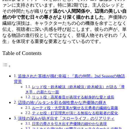
ァンに支持されています。特に第2期では、主人公レッドと
その仲間たちが織りなす
温かい人間関係や、辺境の美しい自
然の中で営む日々の尊さがより深く描かれました
。声優陣の
繊細な演技は、キャラクターたちの心の機微を余すことなく
伝え、視聴者に深い共感を呼び起こします。彼らの声が、単
なる物語の進行役としてではなく、登場人物それぞれの「人
生」を体現する重要な要素となっているのです。
Table of Contents
追放された英雄が掴む幸福：『真の仲間』2nd Seasonの物語
背景
レッド役・鈴木崚汰（鈴木崚汰 / 鈴木崚汰）が語る「導
き手」の新たな一面
リット役・高尾奏音が表現する献身的な愛と成長
辺境の地ゾルタンを彩る個性豊かな声優陣の輝き
ルーティ役・大空直美が魅せる元勇者の繊細な葛藤
ティセ役・釘宮理恵が演じる無垢なる暗殺者の変化
演技の深みが紡ぎ出す「スローライフ」のリアリティ
日常の尊さを引き出す声優陣の細やかな表現
コミカルな掛け合いが際立つキャラクターたちの魅力