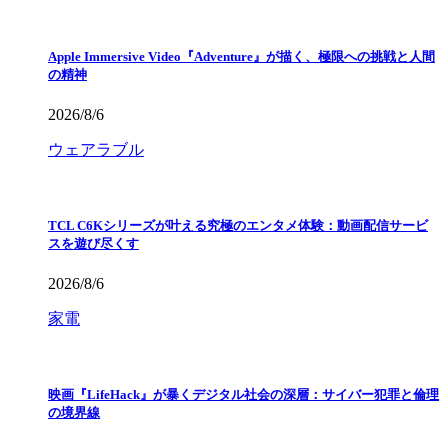
Apple Immersive Video『Adventure』が描く、極限への挑戦と人間
の精神
2026/8/6
ウェアラブル
TCL C6Kシリーズが叶える究極のエンタメ体験：動画配信サービ
スを遊び尽くす
2026/8/6
家電
映画『LifeHack』が暴くデジタル社会の深層：サイバー犯罪と倫理
の境界線