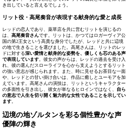
き出していると言えるでしょう。
リット役・高尾奏音が表現する献身的な愛と成長
レッドの恋人であり、薬草店を共に営むリットを演じるの
は、
高尾奏音さん
です。リットは、かつてはロガーヴィア公
国の第2王女という高貴な身分でしたが、レッドと共に辺境
の地で生きることを選びました。高尾さんは、リットのレッ
ドに対する
深い愛情と献身的な姿勢を、優しくも芯のある声
で表現しています
。彼女の声からは、レッドの過去を受け入
れ、彼の選んだスローライフを心から支えようとするリット
の強い意志が感じられます。また、時に見せるお茶目な一面
や、レッドとの甘い掛け合いは、作品に癒しとユーモアを加
えています。高尾さんの演技は、リットというキャラクター
の多面性を引き出し、彼女が単なるヒロインではなく、
自ら
の意志で人生を切り開く魅力的な女性であることを示してい
ます
。
辺境の地ゾルタンを彩る個性豊かな声
優陣の輝き