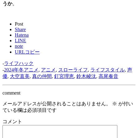
うか
。
Post
Share
Hatena
LINE
note
URLコピー
-
ライフハック
-
2024年冬アニメ
,
アニメ
,
スローライフ
,
ライフスタイル
,
声
優
,
大空直美
,
真の仲間
,
釘宮理恵
,
鈴木崚汰
,
高尾奏音
comment
メールアドレスが公開されることはありません。
※
が付い
ている欄は必須項目です
コメント