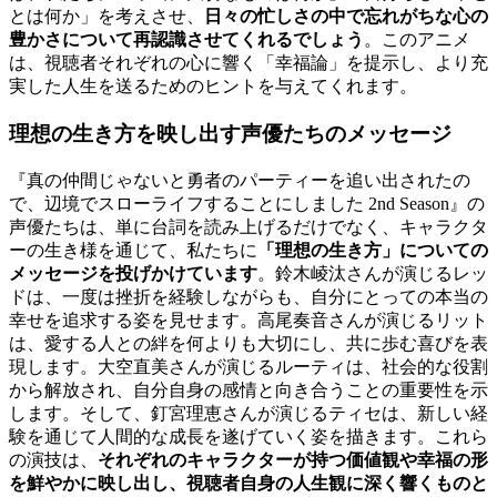
とは何か」を考えさせ、
日々の忙しさの中で忘れがちな心の
豊かさについて再認識させてくれるでしょう
。このアニメ
は、視聴者それぞれの心に響く「幸福論」を提示し、より充
実した人生を送るためのヒントを与えてくれます。
理想の生き方を映し出す声優たちのメッセージ
『真の仲間じゃないと勇者のパーティーを追い出されたの
で、辺境でスローライフすることにしました 2nd Season』の
声優たちは、単に台詞を読み上げるだけでなく、キャラクタ
ーの生き様を通じて、私たちに
「理想の生き方」についての
メッセージを投げかけています
。鈴木崚汰さんが演じるレッ
ドは、一度は挫折を経験しながらも、自分にとっての本当の
幸せを追求する姿を見せます。高尾奏音さんが演じるリット
は、愛する人との絆を何よりも大切にし、共に歩む喜びを表
現します。大空直美さんが演じるルーティは、社会的な役割
から解放され、自分自身の感情と向き合うことの重要性を示
します。そして、釘宮理恵さんが演じるティセは、新しい経
験を通じて人間的な成長を遂げていく姿を描きます。これら
の演技は、
それぞれのキャラクターが持つ価値観や幸福の形
を鮮やかに映し出し、視聴者自身の人生観に深く響くものと