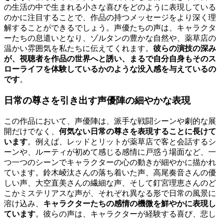
の生活の中で生まれる小さな喜びをどのように表現している
のかに注目することで、作品の持つメッセージをより深く理
解することができるでしょう。声優たちの声は、キャラクタ
ーたちの息遣いとなり、ゾルタンの豊かな自然や、薬草店の
温かい雰囲気を私たちに伝えてくれます。
彼らの演技の深み
が、視聴者を作品の世界へと誘い、まるで自分自身もそのス
ローライフを体験しているかのような没入感を与えているの
です
。
日常の尊さを引き出す声優陣の細やかな表現
この作品において、声優陣は、派手な戦闘シーンや劇的な展
開だけでなく、
何気ない日常の尊さを表現することに長けて
います
。例えば、レッドとリットが薬草店で客と会話するシ
ーンや、ルーティが初めて感じる感情に戸惑う場面など、一
つ一つのシーンでキャラクターの心の動きが細やかに描かれ
ています。鈴木崚汰さんの落ち着いた声、高尾奏音さんの優
しい声、大空直美さんの繊細な声、そして釘宮理恵さんのど
こかミステリアスな声が、それぞれ異なる形で日常の風景に
溶け込み、
キャラクターたちの感情の機微を鮮やかに表現し
ています
。彼らの声は、キャラクターが経験する喜び、悲し