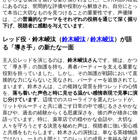
にあるのは、世間的な評価や役割から解放され、自分にとっ
て本当に大切なものを見つけることの重要性です。声優陣
は、この
普遍的なテーマをそれぞれの役柄を通じて深く掘り
下げ、視聴者に感動を与えています
。
レッド役・
鈴木崚汰（
鈴木崚汰
/
鈴木崚汰
）
が語
る「導き手」の新たな一面
主人公レッドを演じるのは、
鈴木崚汰さん
です。彼は、かつ
て「導き手」の加護を持ち、勇者パーティーを支える重要な
役割を担っていました。しかし、その加護が戦闘において直
接的な力にならないと見なされ、パーティーを追放されてし
まいます。鈴木さんは、この複雑な背景を持つレッドの心情
を、
落ち着いた声色と時に見せる温かい感情表現で見事に演
じ分けています
。辺境でのスローライフを選んだレッドが、
リットやルーティと共に過ごす日常の中で感じるささやかな
喜びや、過去の経験からくる思慮深さを、彼の声が雄弁に物
語っています。特に、薬草店での穏やかな会話や、大切な
人々を守ろうとする決意を秘めた声は、視聴者に強い安心感
と共感をもたらします。鈴木さんの演技は、単なる英雄物語
ではない、一人の人間としてのレッドの成長と幸福を深く描