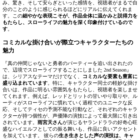
み、驚き、そして安らぎといった感情を、視聴者がまるで自
分のことのように感じられるほどにリアルに伝えてくれま
す。この
細やかな表現こそが、作品全体に温かみと説得力を
もたらし、スローライフの魅力を深く印象付けているので
す
。
コミカルな掛け合いが際立つキャラクターたちの
魅力
『真の仲間じゃないと勇者のパーティーを追い出されたの
で、辺境でスローライフすることにしました 2nd Season』
は、シリアスなテーマだけでなく、
コミカルな要素も豊富に
盛り込まれています
。特に、キャラクター同士の軽妙な掛け
合いは、作品に明るい雰囲気をもたらし、視聴者を楽しませ
てくれます。例えば、レッドとリットの甘いやり取りや、ル
ーティがスローライフに慣れていく過程でのユニークな反
応、そしてティセの予測不能な行動など、それぞれのキャラ
クターが持つ個性が、声優陣の演技によって最大限に引き出
されています。
雨宮天さん
が演じるヤランドララの好奇心旺
盛なハイエルフとしての振る舞いも、作品に良いアクセント
を加えています。 彼らの
生き生きとした声の演技は、キャ