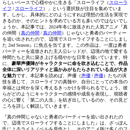
らしいペースで心穏やかに生きる「
スローライフ（
スローラ
イフ
/
スローライフ
）
」という選択肢が注目を集めていま
す。しかし、具体的にどのようにすれば理想の生活を実現で
きるのか、そのヒントを求めている方も多いのではないでし
ょうか。本記事では、2024年冬に放送された人気アニメ『
真
の仲間（
真の仲間
/
真の仲間
）
じゃないと勇者のパーティー
を追い出されたので、辺境でスローライフすることにしまし
た 2nd Season』に焦点を当てます。この作品は、一度は勇者
パーティーを追放された主人公レッドが、辺境の地で愛する
仲間たちと共に築き上げる穏やかな日常を描いています。特
に、
豪華声優陣がキャラクターに命を吹き込むことで、作品
全体に深いリアリティと温かみがもたらされている点が大き
な魅力
です。本記事を読めば、
声優（
声優
/
声優
）
たちの演
技を通じて、スローライフの真髄や、自分にとっての本当の
幸福とは何かを深く考えるきっかけを得られるでしょう。彼
らがどのようにキャラクターの感情や成長を表現し、視聴者
の心に響く「第二の人生」を紡ぎ出しているのか、その見ど
ころを詳しく解説していきます。
『真の仲間じゃないと勇者のパーティーを追い出されたの
で、辺境でスローライフすることにしました』は、ざっぽん
氏によるライトノベルを原作とし、そのアニメ版は多くのフ