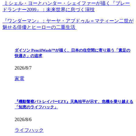
ミシェル・ヨーとハンター・シェイファーが描く『ブレー
ドランナー2099』：未来世界に息づく演技
『ワンダーマン』：ヤーヤ・アブドゥル＝マティーン二世が
魅せる俳優とヒーローの二重生活
ダイソン PencilWash™が描く、日本の住空間に寄り添う「素足の
快適さ」の追求
2026/8/7
家電
『機動警察パトレイバーEZY』天鳥桔平が示す、危機を乗り越える
「知恵のライフハック」
2026/8/6
ライフハック