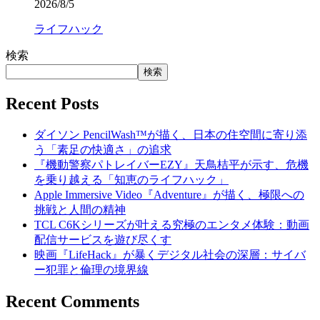
2026/8/5
ライフハック
検索
検索
Recent Posts
ダイソン PencilWash™が描く、日本の住空間に寄り添
う「素足の快適さ」の追求
『機動警察パトレイバーEZY』天鳥桔平が示す、危機
を乗り越える「知恵のライフハック」
Apple Immersive Video『Adventure』が描く、極限への
挑戦と人間の精神
TCL C6Kシリーズが叶える究極のエンタメ体験：動画
配信サービスを遊び尽くす
映画『LifeHack』が暴くデジタル社会の深層：サイバ
ー犯罪と倫理の境界線
Recent Comments