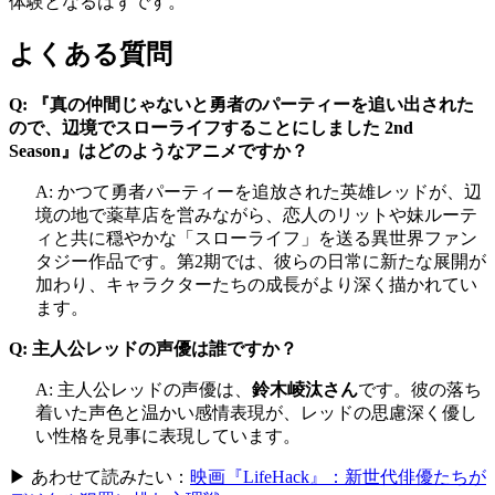
体験となるはずです。
よくある質問
Q: 『真の仲間じゃないと勇者のパーティーを追い出された
ので、辺境でスローライフすることにしました 2nd
Season』はどのようなアニメですか？
A: かつて勇者パーティーを追放された英雄レッドが、辺
境の地で薬草店を営みながら、恋人のリットや妹ルーテ
ィと共に穏やかな「スローライフ」を送る異世界ファン
タジー作品です。第2期では、彼らの日常に新たな展開が
加わり、キャラクターたちの成長がより深く描かれてい
ます。
Q: 主人公レッドの声優は誰ですか？
A: 主人公レッドの声優は、
鈴木崚汰さん
です。彼の落ち
着いた声色と温かい感情表現が、レッドの思慮深く優し
い性格を見事に表現しています。
▶ あわせて読みたい：
映画『LifeHack』：新世代俳優たちが