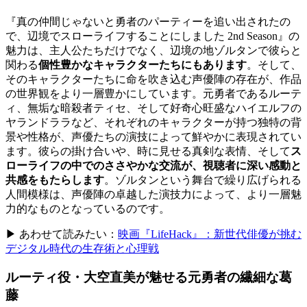
『真の仲間じゃないと勇者のパーティーを追い出されたの
で、辺境でスローライフすることにしました 2nd Season』の
魅力は、主人公たちだけでなく、辺境の地ゾルタンで彼らと
関わる
個性豊かなキャラクターたちにもあります
。そして、
そのキャラクターたちに命を吹き込む声優陣の存在が、作品
の世界観をより一層豊かにしています。元勇者であるルーテ
ィ、無垢な暗殺者ティセ、そして好奇心旺盛なハイエルフの
ヤランドララなど、それぞれのキャラクターが持つ独特の背
景や性格が、声優たちの演技によって鮮やかに表現されてい
ます。彼らの掛け合いや、時に見せる真剣な表情、そして
ス
ローライフの中でのささやかな交流が、視聴者に深い感動と
共感をもたらします
。ゾルタンという舞台で繰り広げられる
人間模様は、声優陣の卓越した演技力によって、より一層魅
力的なものとなっているのです。
▶ あわせて読みたい：
映画『LifeHack』：新世代俳優が挑む
デジタル時代の生存術と心理戦
ルーティ役・大空直美が魅せる元勇者の繊細な葛
藤