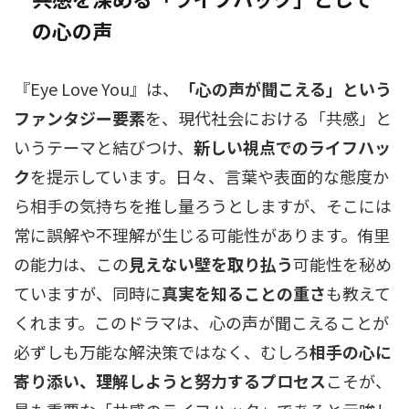
の心の声
『Eye Love You』は、
「心の声が聞こえる」という
ファンタジー要素
を、現代社会における「共感」と
いうテーマと結びつけ、
新しい視点でのライフハッ
ク
を提示しています。日々、言葉や表面的な態度か
ら相手の気持ちを推し量ろうとしますが、そこには
常に誤解や不理解が生じる可能性があります。侑里
の能力は、この
見えない壁を取り払う
可能性を秘め
ていますが、同時に
真実を知ることの重さ
も教えて
くれます。このドラマは、心の声が聞こえることが
必ずしも万能な解決策ではなく、むしろ
相手の心に
寄り添い、理解しようと努力するプロセス
こそが、