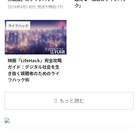
ク」
2024年4月14日に放送が開始され
た日曜劇場『アンチヒーロー』
2024年春に放送され、多くの視
は、その衝撃的なストーリー展開
聴者を釘付けにしたテレビ朝日開
で多くの視聴者を惹きつけまし
局65周年記念木曜ドラマ
ライフハック
た。長谷川博己さん演じる弁護
『Believe－君にかける橋－』
士・明墨正樹が、有罪率99.9%と
は、単なるサスペンスドラマの枠
される日本の刑事裁判において、
を超え、現代社会を生き抜くため
2026/7/31
殺人犯をも無罪にしてしまう
の「知恵のライフハック」を深く
問いかける作品として注目を集め
映画『LifeHack』完全攻略
ガイド：デジタル社会を生
き抜く視聴者のためのライ
フハック術
現代社会は、デジタル技術の進化
と共に目まぐるしく変化し、私た
もっと読む
ちの生活に新たな課題と可能性を
もたらしています。情報過多の時
代を生き抜くためには、単なる知
識だけでなく、状況を打破する
「ライフハック」の視点が不可欠
です。そんな現代のリアルを描き
出