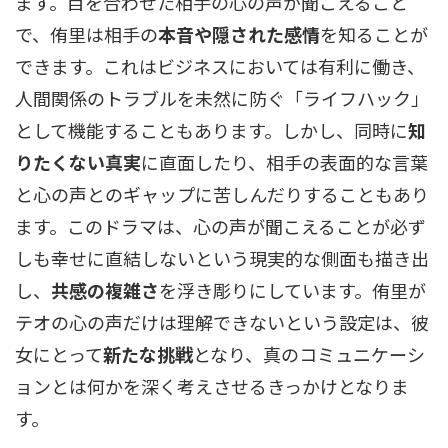
ます。目を合わせた相手の心の声が聞こえること
で、侑里は相手の
本音や隠された感情
を知ることが
できます。これはビジネスにおいては有利に働き、
人間関係のトラブルを未然に防ぐ「ライフハック」
として機能することもあります。しかし、同時に
知
りたくない真実
に直面したり、相手の表面的な言葉
と心の声とのギャップに苦しんだりすることもあり
ます。このドラマは、心の声が聞こえることが必ず
しも幸せに直結しないという現実的な側面も描き出
し、
共感の複雑さ
を浮き彫りにしています。侑里が
テオの心の声だけは理解できないという設定は、彼
女にとって
新たな挑戦
となり、真のコミュニケーシ
ョンとは何かを深く考えさせるきっかけとなりま
す。