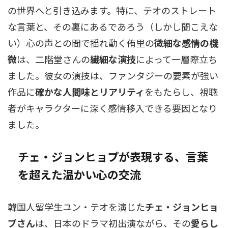
の世界へと引き込みます。特に、テオのストレート
な言葉と、その裏にあるであろう（しかし聞こえな
い）心の声との間で揺れ動く侑里の
微細な感情の機
微
は、二階堂さんの
繊細な演技
によって一層際立ち
ました。彼女の演技は、ファンタジーの要素が強い
作品に
確かな人間味とリアリティ
をもたらし、視聴
者がキャラクターに深く感情移入できる要因となり
ました。
チェ・ジョンヒョプが表現する、言葉
を超えた温かい心の交流
韓国人留学生ユン・テオを演じた
チェ・ジョンヒョ
プさん
は、日本のドラマ初出演ながら、その
愛らし