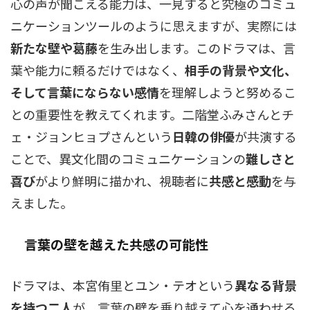
心の声が聞こえる能力は、一見すると究極のコミュ
ニケーションツールのように思えますが、実際には
新たな壁や葛藤
を生み出します。このドラマは、言
葉や能力に頼るだけではなく、
相手の背景や文化、
そして言葉にならない感情
を理解しようと努めるこ
との重要性を教えてくれます。二階堂ふみさんとチ
ェ・ジョンヒョプさんという
日韓の俳優
が共演する
ことで、異文化間のコミュニケーションの
難しさと
喜び
がより鮮明に描かれ、視聴者に
共感と感動
を与
えました。
言葉の壁を越えた共感の可能性
ドラマは、本宮侑里とユン・テオという
異なる背景
を持つ二人
が、言葉の壁を乗り越えて心を通わせる