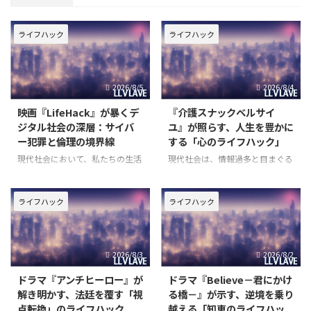
ライフハック
ライフハック
2026/8/5
2026/8/4
映画『LifeHack』が暴くデ
『介護スナックベルサイ
ジタル社会の深層：サイバ
ユ』が照らす、人生を豊かに
ー犯罪と倫理の境界線
する「心のライフハック」
現代社会において、私たちの生活
現代社会は、情報過多と目まぐる
はデジタル技術と密接に結びつい
しい変化の中で、多くの人が「ど
ています。スマートフォン一つで
う生きるべきか」「どのように心
世界中の情報にアクセスし、瞬時
を保つべきか」という根源的な問
ライフハック
ライフハック
にコミュニケーションを取ること
いに直面しています。特に、人生
が可能になった一方で、その恩恵
の後半を迎えるにあたり、過去へ
の裏側には、新たな脅威や倫理的
の後悔や未来への不安に苛まれる
2026/8/3
2026/8/2
な問いが潜んでいます。映画『L
ことは少なくありません。そんな
ドラマ『アンチヒーロー』が
ドラマ『Believe－君にかけ
解き明かす、法廷を覆す「視
る橋－』が示す、逆境を乗り
点転換」のライフハック
越える「知恵のライフハッ