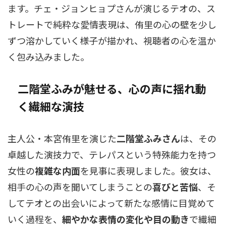
ます。チェ・ジョンヒョプさんが演じるテオの、ス
トレートで純粋な愛情表現は、侑里の心の壁を少し
ずつ溶かしていく様子が描かれ、視聴者の心を温か
く包み込みました。
二階堂ふみが魅せる、心の声に揺れ動
く繊細な演技
主人公・本宮侑里を演じた
二階堂ふみさん
は、その
卓越した演技力で、テレパスという特殊能力を持つ
女性の
複雑な内面
を見事に表現しました。彼女は、
相手の心の声を聞いてしまうことの
喜びと苦悩
、そ
してテオとの出会いによって新たな感情に目覚めて
いく過程を、
細やかな表情の変化や目の動き
で繊細