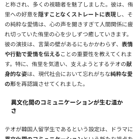
と称され、多くの視聴者を魅了しました。彼は、侑
里への好意を
隠すことなくストレートに表現
し、そ
の純粋な愛情は、心の声を聞きすぎて人間関係に疲
れ切っていた侑里の心を少しずつ癒していきます。
彼の演技は、言葉の壁があるにもかかわらず、
表情
や行動で愛情を伝える
ことの重要性を教えてくれま
す。特に、侑里を気遣い、支えようとするテオの
献
身的な姿
は、現代社会において忘れがちな
純粋な愛
の形
を再認識させてくれました。
異文化間のコミュニケーションが生む温か
さ
テオが韓国人留学生であるという設定は、ドラマに
異文化間のコミュニケーション
という新たな視点を