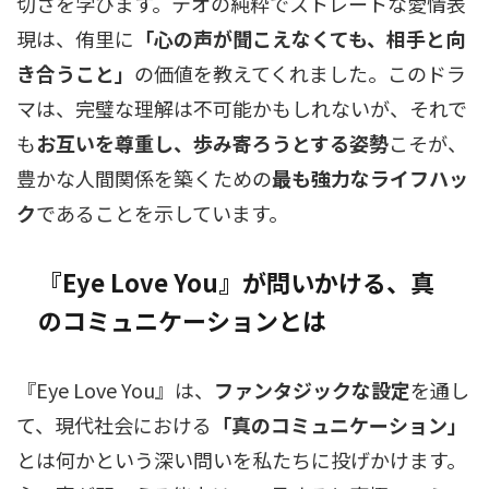
切さを学びます。テオの純粋でストレートな愛情表
現は、侑里に
「心の声が聞こえなくても、相手と向
き合うこと」
の価値を教えてくれました。このドラ
マは、完璧な理解は不可能かもしれないが、それで
も
お互いを尊重し、歩み寄ろうとする姿勢
こそが、
豊かな人間関係を築くための
最も強力なライフハッ
ク
であることを示しています。
『Eye Love You』が問いかける、真
のコミュニケーションとは
『Eye Love You』は、
ファンタジックな設定
を通し
て、現代社会における
「真のコミュニケーション」
とは何かという深い問いを私たちに投げかけます。