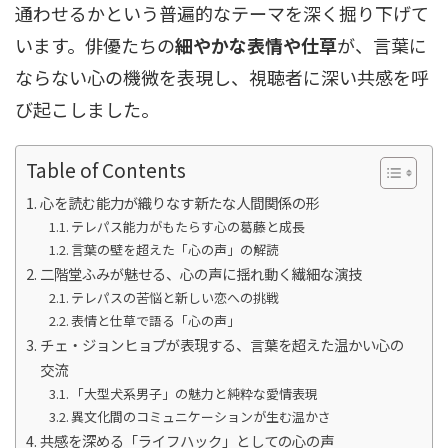
通わせるかという普遍的なテーマを深く掘り下げて
います。俳優たちの
細やかな表情や仕草
が、言葉に
ならない心の機微を表現し、視聴者に深い共感を呼
び起こしました。
Table of Contents
心を読む能力が織りなす新たな人間関係の形
テレパス能力がもたらす心の葛藤と成長
言葉の壁を超えた「心の声」の解読
二階堂ふみが魅せる、心の声に揺れ動く繊細な演技
テレパスの苦悩と新しい恋への挑戦
表情と仕草で語る「心の声」
チェ・ジョンヒョプが表現する、言葉を超えた温かい心の
交流
「大型犬系男子」の魅力と純粋な愛情表現
異文化間のコミュニケーションが生む温かさ
共感を深める「ライフハック」としての心の声