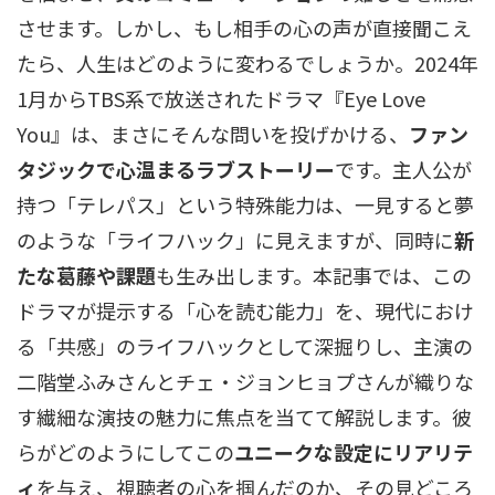
させます。しかし、もし相手の心の声が直接聞こえ
たら、人生はどのように変わるでしょうか。2024年
1月からTBS系で放送されたドラマ『Eye Love
You』は、まさにそんな問いを投げかける、
ファン
タジックで心温まるラブストーリー
です。主人公が
持つ「テレパス」という特殊能力は、一見すると夢
のような「ライフハック」に見えますが、同時に
新
たな葛藤や課題
も生み出します。本記事では、この
ドラマが提示する「心を読む能力」を、現代におけ
る「共感」のライフハックとして深掘りし、主演の
二階堂ふみさんとチェ・ジョンヒョプさんが織りな
す繊細な演技の魅力に焦点を当てて解説します。彼
らがどのようにしてこの
ユニークな設定にリアリテ
ィ
を与え、視聴者の心を掴んだのか、その見どころ