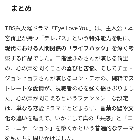
まとめ
TBS系火曜ドラマ『Eye Love You』は、主人公・本
宮侑里が持つ「テレパス」という特殊能力を軸に、
現代における人間関係の「ライフハック」
を深く考
察する作品でした。二階堂ふみさんが演じる侑里
の、心の声を聞くことの
喜びと苦悩
、そしてチェ・
ジョンヒョプさんが演じるユン・テオの、
純粋でス
トレートな愛情
が、視聴者の心を強く揺さぶりまし
た。心の声が聞こえるというファンタジーな設定
は、単なる恋愛ドラマにとどまらず、
言葉の壁や文
化の違い
を越えて、いかにして真の「共感」と「コ
ミュニケーション」を築くかという
普遍的なテーマ
を私たちに問いかけました。