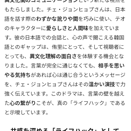
もたらしました。チェ・ジョンヒョプさんは、日本
語を話す際の
わずかな訛りや間
を巧みに使い、テオ
のキャラクターに
愛らしさと人間味
を加えていま
す。彼の日本語での会話と、心の声で聞こえる韓国
語とのギャップは、侑里にとって、そして視聴者に
とっても、
異文化理解の面白さ
を体験する機会とな
りました。言葉が完全に通じなくても、
相手を思い
やる気持ち
があれば心は通じ合うというメッセージ
を、チェ・ジョンヒョプさんはその
温かい演技
で力
強く伝えています。このドラマは、言葉の壁を越え
た
心の繋がり
こそが、真の「ライフハック」である
と示唆しています。
共感を深める「ライフハック」として