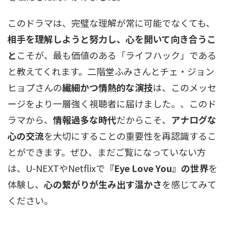
このドラマは、完璧な理解が常に可能でなくても、
相手を理解しようと努力し、心を開いて向き合うこ
と
こそが、最も価値のある「ライフハック」である
と教えてくれます。二階堂ふみさんとチェ・ジョン
ヒョプさんの
繊細かつ情熱的な演技
は、このメッセ
ージをより一層強く視聴者に届けました。、このド
ラマから、
情報過多な時代
だからこそ、
アナログな
心の交流
を大切にすることの重要性を再認識するこ
とができます。ぜひ、まだご覧になっていない方
は、U-NEXTやNetflixで
『Eye Love You』の世界
を
体験し、
心の繋がりが生み出す温かさ
を感じてみて
ください。