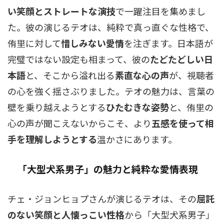
い笑顔とストレートな演技
で一躍注目を集めまし
た。彼の演じるテオは、純粋で真っ直ぐな性格で、
侑里に対して
惜しみない愛情
を注ぎます。日本語が
完璧ではない設定も相まって、彼の
たどたどしい日
本語
と、そこから溢れ出る
素直な心の声
が、視聴者
の心を強く揺さぶりました。テオの魅力は、言葉の
壁を乗り越えようとする
ひたむきな姿勢
と、侑里の
心の声が聞こえないからこそ、より
五感を使って相
手を理解しようとする
温かさにあります。
「大型犬系男子」の魅力と純粋な愛情表現
チェ・ジョンヒョプさんが演じるテオは、その
屈託
のない笑顔と人懐っこい性格
から「大型犬系男子」