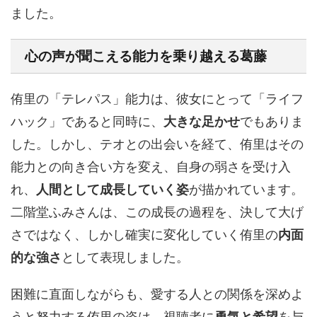
ました。
心の声が聞こえる能力を乗り越える
葛藤
侑里の「テレパス」能力は、彼女にとって「ライフ
ハック」であると同時に、
大きな足かせ
でもありま
した。しかし、テオとの出会いを経て、侑里はその
能力との向き合い方を変え、自身の弱さを受け入
れ、
人間として成長していく姿
が描かれています。
二階堂ふみさんは、この成長の過程を、決して大げ
さではなく、しかし確実に変化していく侑里の
内面
的な強さ
として表現しました。
困難に直面しながらも、愛する人との関係を深めよ
うと努力する侑里の姿は、視聴者に
勇気と希望
を与