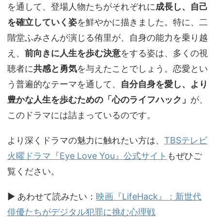
を通して、登場人物たちがそれぞれに
成長し、自己
を確立していく姿
を鮮やかに描きました。特に、二
階堂ふみさんが演じる侑里が、自身の能力を乗り越
え、
前向きに人生を歩む決意
をする姿は、多くの視
聴者に
共感と勇気
を与えたことでしょう。恋愛とい
う普遍的なテーマを通して、
自分自身を愛し、より
豊かな人生を歩むための「心のライフハック」
が、
このドラマには詰まっているのです。
より深くドラマの魅力に触れたい方は、
TBSテレビ
火曜ドラマ『Eye Love You』公式サイト
もぜひご
覧ください。
▶ あわせて読みたい：
映画『LifeHack』：新世代
俳優たちがデジタル犯罪に挑む心理戦