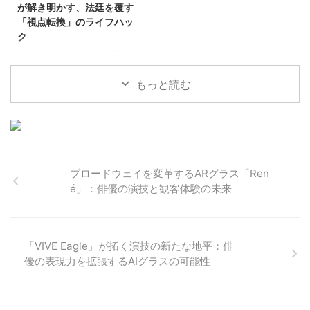
にコミュニケーションを取ること
を保つべきか」という根源的な問
が解き明かす、法廷を覆す
が可能になった一方で、その恩恵
いに直面しています。特に、人生
「視点転換」のライフハッ
の裏側には、新たな脅威や倫理的
の後半を迎えるにあたり、過去へ
ク
な問いが潜んでいます。映画『L
の後悔や未来への不安に苛まれる
2024年4月14日に放送が開始さ
ことは少なくありません。そんな
れた日曜劇場『アンチヒーロー』
は、その衝撃的なストーリー展開
もっと読む
で多くの視聴者を惹きつけまし
た。長谷川博己さん演じる弁護
士・明墨正樹が、有罪率99.9%と
される日本の刑事裁判において、
殺人犯をも無罪にしてしまう
ブロードウェイを変革するARグラス「Ren
é」：俳優の演技と観客体験の未来
「VIVE Eagle」が拓く演技の新たな地平：俳
優の表現力を拡張するAIグラスの可能性