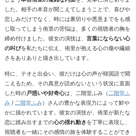
した。相手の本音が聞こえてしまうことで、喜びや
悲しみだけでなく、時には裏切りや悪意までをも感
じ取ってしまう侑里の苦悩は、多くの視聴者の胸を
締め付けました。彼女の演技は、
言葉にならない心
の叫び
を私たちに伝え、侑里が抱える心の傷や繊細
さをありありと描き出しています。
特に、テオと出会い、彼だけは心の声が韓国語で聞
こえるため、その真意が読めないという状況に直面
した時の
戸惑いや好奇心
は、
二階堂ふみ（
二階堂ふ
み
/
二階堂ふみ
）
さんの豊かな表現力によって鮮や
かに描かれています。彼女の演技が、侑里が新たな
恋に踏み出すまでの
心の揺れ動き
を丁寧に表現し、
視聴者も一緒にその感情の旅を体験することができ