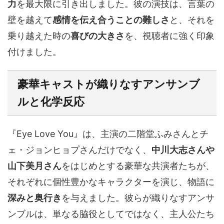
力
を最大限に引き出しました。彼の演技は、言葉の
壁を越えて
感情を伝え合うことの難しさ
と、それを
乗り越えた時の
喜びの大きさ
を、視聴者に強く印象
付けました。
豪華キャストが織りなす
アンサンブ
ル
と化学反応
『Eye Love You』は、主演の二階堂ふみさんとチ
ェ・ジョンヒョプさんだけでなく、
中川大志さんや
山下美月さん
をはじめとする豪華な共演者たちが、
それぞれに個性豊かなキャラクターを演じ、物語に
深みと奥行き
を与えました。彼らが織りなすアンサ
ンブルは、単なる脇役としてではなく、主人公たち