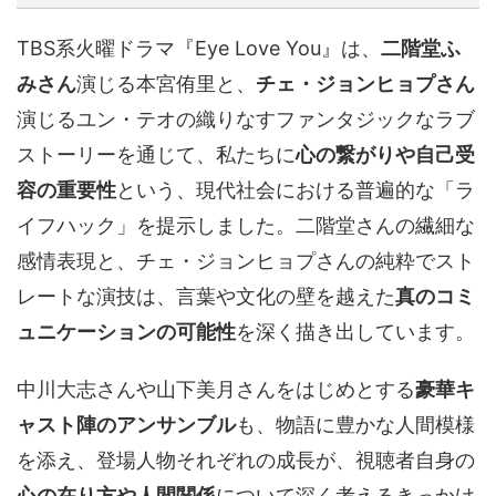
TBS系火曜ドラマ『Eye Love You』は、
二階堂ふ
みさん
演じる本宮侑里と、
チェ・ジョンヒョプさん
演じるユン・テオの織りなすファンタジックなラブ
ストーリーを通じて、私たちに
心の繋がりや自己受
容の重要性
という、現代社会における普遍的な「ラ
イフハック」を提示しました。二階堂さんの繊細な
感情表現と、チェ・ジョンヒョプさんの純粋でスト
レートな演技は、言葉や文化の壁を越えた
真のコミ
ュニケーションの可能性
を深く描き出しています。
中川大志さんや山下美月さんをはじめとする
豪華キ
ャスト陣のアンサンブル
も、物語に豊かな人間模様
を添え、登場人物それぞれの成長が、視聴者自身の
心の在り方や人間関係
について深く考えるきっかけ