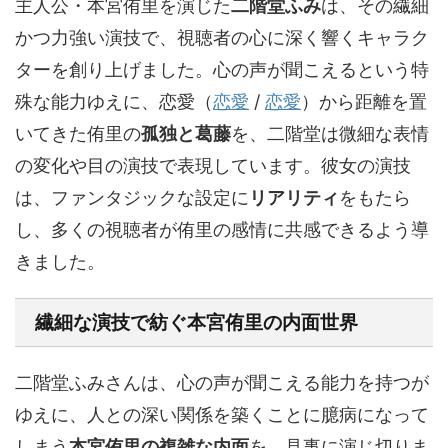
主人公・本宮侑里を演じた
二階堂ふみ
は、その繊細
かつ力強い演技で、視聴者の心に深く響くキャラク
ターを創り上げました。心の声が聞こえるという特
殊な能力ゆえに、
恋愛（
恋愛
/
恋愛
）
から距離を置
いてきた侑里の
孤独と葛藤
を、二階堂は微細な表情
の変化や目の演技で表現しています。彼女の演技
は、ファンタジックな設定に
リアリティ
をもたら
し、多くの視聴者が侑里の感情に共感できるよう導
きました。
繊細な演技で紡ぐ
本宮侑里
の内面世界
二階堂ふみさんは、心の声が聞こえる能力を持つが
ゆえに、人との深い関係を築くことに臆病になって
しまう
本宮侑里の複雑な内面
を、見事に演じ切りま