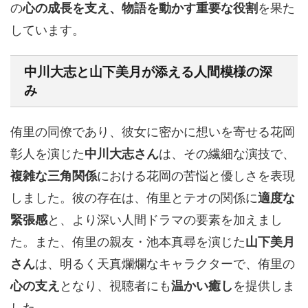
の
心の成長を支え、物語を動かす重要な役割
を果た
しています。
中川大志
と
山下美月
が添える人間模様の深
み
侑里の同僚であり、彼女に密かに想いを寄せる花岡
彰人を演じた
中川大志さん
は、その繊細な演技で、
複雑な三角関係
における花岡の苦悩と優しさを表現
しました。彼の存在は、侑里とテオの関係に
適度な
緊張感
と、より深い人間ドラマの要素を加えまし
た。また、侑里の親友・池本真尋を演じた
山下美月
さん
は、明るく天真爛爛なキャラクターで、侑里の
心の支え
となり、視聴者にも
温かい癒し
を提供しま
した。