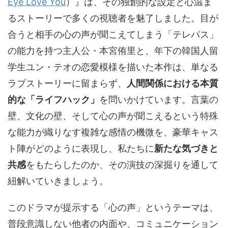
Eye Love You
）
』は、その独創的な設定と心温ま
るストーリーで多くの視聴者を魅了しました。目が
合うと相手の心の声が聞こえてしまう「テレパス」
の能力を持つ主人公・本宮侑里と、年下の韓国人留
学生ユン・テオの恋愛模様を描いた本作は、単なる
ラブストーリーに留まらず、
人間関係における本質
的な「ライフハック」
を問いかけています。言葉の
壁、文化の壁、そして心の声が聞こえるという特殊
な能力が織りなす複雑な感情の機微を、豪華キャス
ト陣がどのように表現し、私たちに
新たな気づきと
共感
をもたらしたのか、その演技の深掘りを通して
紐解いていきましょう。
このドラマが提示する「心の声」というテーマは、
普段意識しない他者の内面や、コミュニケーション