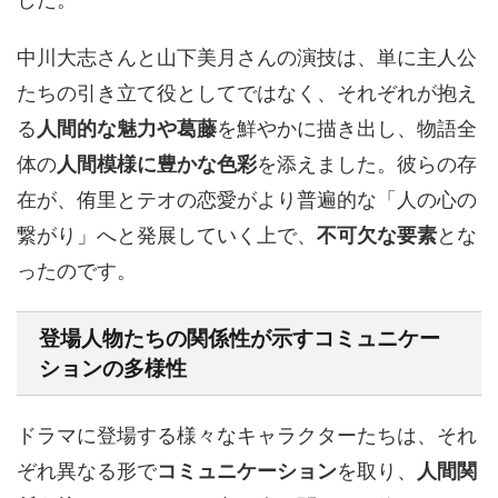
中川大志さんと山下美月さんの演技は、単に主人公
たちの引き立て役としてではなく、それぞれが抱え
る
人間的な魅力や葛藤
を鮮やかに描き出し、物語全
体の
人間模様に豊かな色彩
を添えました。彼らの存
在が、侑里とテオの恋愛がより普遍的な「人の心の
繋がり」へと発展していく上で、
不可欠な要素
とな
ったのです。
登場人物たちの関係性が示す
コミュニケー
ションの多様性
ドラマに登場する様々なキャラクターたちは、それ
ぞれ異なる形で
コミュニケーション
を取り、
人間関