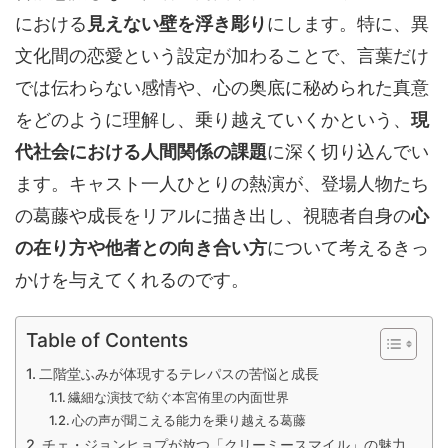
における
見えない壁を浮き彫り
にします。特に、異
文化間の恋愛という設定が加わることで、言葉だけ
では伝わらない感情や、心の奥底に秘められた真意
をどのように理解し、乗り越えていくかという、
現
代社会における人間関係の課題
に深く切り込んでい
ます。キャスト一人ひとりの熱演が、登場人物たち
の葛藤や成長をリアルに描き出し、視聴者自身の
心
の在り方や他者との向き合い方
について考えるきっ
かけを与えてくれるのです。
Table of Contents
二階堂ふみが体現するテレパスの苦悩と成長
繊細な演技で紡ぐ本宮侑里の内面世界
心の声が聞こえる能力を乗り越える葛藤
チェ・ジョンヒョプが放つ「クリーミースマイル」の魅力