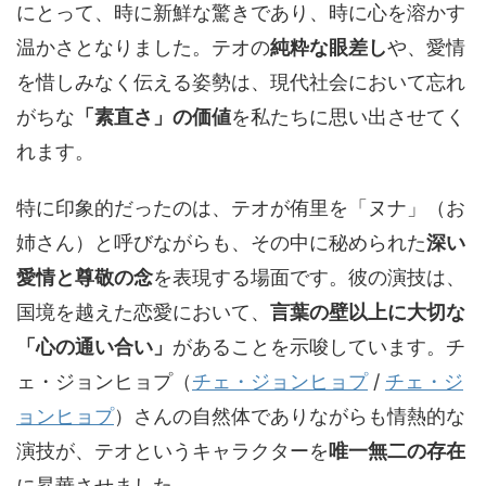
にとって、時に新鮮な驚きであり、時に心を溶かす
温かさとなりました。テオの
純粋な眼差し
や、愛情
を惜しみなく伝える姿勢は、現代社会において忘れ
がちな
「素直さ」の価値
を私たちに思い出させてく
れます。
特に印象的だったのは、テオが侑里を「ヌナ」（お
姉さん）と呼びながらも、その中に秘められた
深い
愛情と尊敬の念
を表現する場面です。彼の演技は、
国境を越えた恋愛において、
言葉の壁以上に大切な
「心の通い合い」
があることを示唆しています。
チ
ェ・ジョンヒョプ（
チェ・ジョンヒョプ
/
チェ・ジ
ョンヒョプ
）
さんの自然体でありながらも情熱的な
演技が、テオというキャラクターを
唯一無二の存在
に昇華させました。