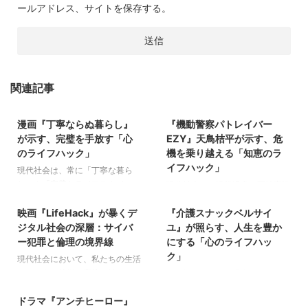
ールアドレス、サイトを保存する。
関連記事
2026/8/8
2026/8/6
漫画『丁寧ならぬ暮らし』
『機動警察パトレイバー
ライフハック
ライフハック
が示す、完璧を手放す「心
EZY』天鳥桔平が示す、危
のライフハック」
機を乗り越える「知恵のラ
イフハック」
現代社会は、常に「丁寧な暮ら
し」や「完璧なライフスタイル」
現代社会は、情報過多と不確実性
2026/8/5
2026/8/4
を追い求める風潮に満ちていま
に満ちています。予期せぬトラブ
す。SNSを開けば、整然と片付い
映画『LifeHack』が暴くデ
『介護スナックベルサイ
ルや困難に直面した時、私たちは
ライフハック
ライフハック
た部屋、手作りの凝った料理、隙
どのようにしてそれらを乗り越
ジタル社会の深層：サイバ
ユ』が照らす、人生を豊か
なく計画された一日が目に飛び込
え、より良い未来を切り開くこと
ー犯罪と倫理の境界線
にする「心のライフハッ
んできて、私たちは無意識のうち
ができるのでしょうか。日々の生
ク」
現代社会において、私たちの生活
に「自分もそうあるべきだ」とい
活や仕事において、効率化を図
はデジタル技術と密接に結びつい
現代社会は、情報過多と目まぐる
2026/8/3
う
り、より賢く立ち振る舞うための
ています。スマートフォン一つで
しい変化の中で、多くの人が「ど
工夫
世界中の情報にアクセスし、瞬時
ドラマ『アンチヒーロー』
う生きるべきか」「どのように心
ライフハック