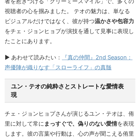
者を惹きつける「クリーミースマイル」で、多くの
視聴者の心を掴みました。 テオの魅力は、単なる
ビジュアルだけではなく、彼が持つ
温かさや包容力
をチェ・ジョンヒョプが演技を通して見事に表現し
たことにあります。
▶ あわせて読みたい：
『真の仲間』2nd Season：
声優陣が織りなす「スローライフ」の真髄
ユン・テオ
の純粋さとストレートな愛情表
現
チェ・ジョンヒョプさんが演じるユン・テオは、侑
里に対して常に
まっすぐで、偽りのない愛情
を表現
します。彼の言葉や行動は、心の声が聞こえる侑里