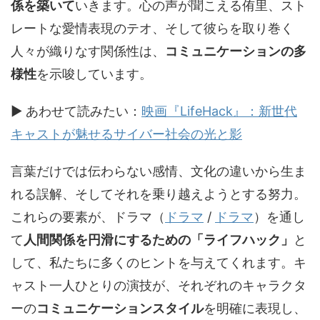
係を築いて
いきます。心の声が聞こえる侑里、スト
レートな愛情表現のテオ、そして彼らを取り巻く
人々が織りなす関係性は、
コミュニケーションの多
様性
を示唆しています。
▶ あわせて読みたい：
映画『LifeHack』：新世代
キャストが魅せるサイバー社会の光と影
言葉だけでは伝わらない感情、文化の違いから生ま
れる誤解、そしてそれを乗り越えようとする努力。
これらの要素が、
ドラマ（
ドラマ
/
ドラマ
）
を通し
て
人間関係を円滑にするための「ライフハック」
と
して、私たちに多くのヒントを与えてくれます。キ
ャスト一人ひとりの演技が、それぞれのキャラクタ
ーの
コミュニケーションスタイル
を明確に表現し、