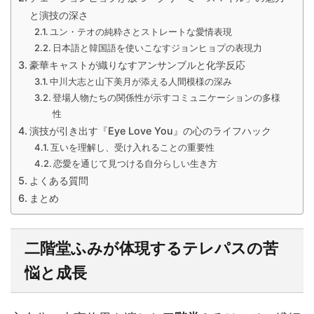
と演技の深さ
ユン・テオの純粋さとストレートな愛情表現
日本語と韓国語を使いこなすジョンヒョプの表現力
豪華キャストが織りなすアンサンブルと化学反応
中川大志と山下美月が添える人間模様の深み
登場人物たちの関係性が示すコミュニケーションの多様
性
演技が引き出す『Eye Love You』の心のライフハック
互いを理解し、受け入れることの重要性
恋愛を通じて見つける自分らしい生き方
よくある質問
まとめ
二階堂ふみ
が体現するテレパスの苦
悩と成長