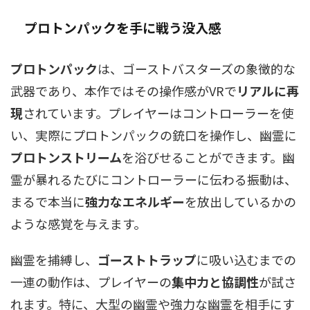
プロトンパック
を手に戦う没入感
プロトンパック
は、ゴーストバスターズの象徴的な
武器であり、本作ではその操作感がVRで
リアルに再
現
されています。プレイヤーはコントローラーを使
い、実際にプロトンパックの銃口を操作し、幽霊に
プロトンストリーム
を浴びせることができます。幽
霊が暴れるたびにコントローラーに伝わる振動は、
まるで本当に
強力なエネルギー
を放出しているかの
ような感覚を与えます。
幽霊を捕縛し、
ゴーストトラップ
に吸い込むまでの
一連の動作は、プレイヤーの
集中力と協調性
が試さ
れます。特に、大型の幽霊や強力な幽霊を相手にす