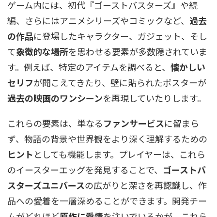
ゲーム内には、初代『ゴーストバスターズ』や続
編、さらにはアニメシリーズやコミックなど、
過去
の作品
に登場したキャラクター、ガジェット、そし
て
象徴的な場所
を思わせる要素が多数隠されていま
す。例えば、特定のアイテムを調べると、
懐かしい
セリフ
が聞こえてきたり、壁に貼られたポスターが
過去の映画のワンシーン
を再現していたりします。
これらの要素は、単なる
ファンサービス
に留まら
ず、物語の背景や世界観をより深く理解するための
ヒント
としても機能します。プレイヤーは、これら
のイースターエッグを発見することで、
ゴーストバ
スターズユニバース
の広がりと深さを再認識し、作
品への愛着を一層深めることができます。開発チー
ムがどれほど
原作に愛情
を注いでいるかが、これら