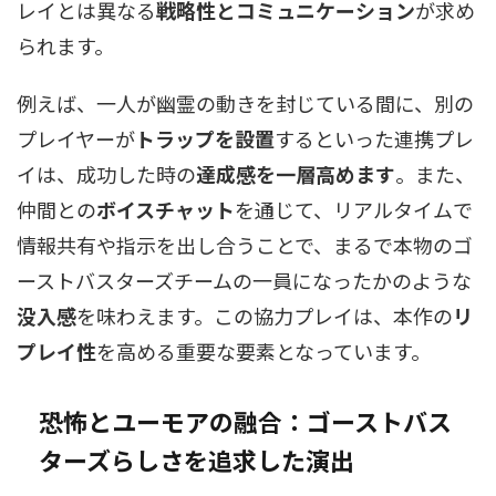
レイとは異なる
戦略性とコミュニケーション
が求め
られます。
例えば、一人が幽霊の動きを封じている間に、別の
プレイヤーが
トラップを設置
するといった連携プレ
イは、成功した時の
達成感を一層高めます
。また、
仲間との
ボイスチャット
を通じて、リアルタイムで
情報共有や指示を出し合うことで、まるで本物のゴ
ーストバスターズチームの一員になったかのような
没入感
を味わえます。この協力プレイは、本作の
リ
プレイ性
を高める重要な要素となっています。
恐怖とユーモアの融合：
ゴーストバス
ターズ
らしさを追求した演出