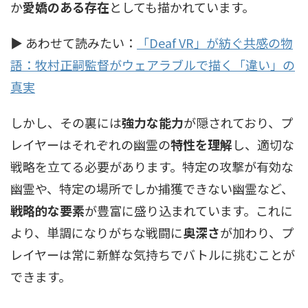
か
愛嬌のある存在
としても描かれています。
▶ あわせて読みたい：
「Deaf VR」が紡ぐ共感の物
語：牧村正嗣監督がウェアラブルで描く「違い」の
真実
しかし、その裏には
強力な能力
が隠されており、プ
レイヤーはそれぞれの幽霊の
特性を理解
し、適切な
戦略を立てる必要があります。特定の攻撃が有効な
幽霊や、特定の場所でしか捕獲できない幽霊など、
戦略的な要素
が豊富に盛り込まれています。これに
より、単調になりがちな戦闘に
奥深さ
が加わり、プ
レイヤーは常に新鮮な気持ちでバトルに挑むことが
できます。