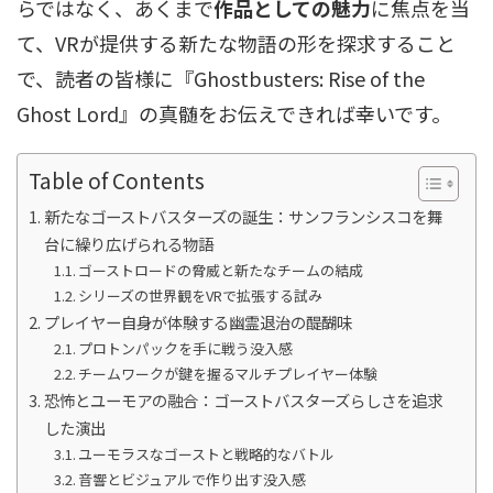
らではなく、あくまで
作品としての魅力
に焦点を当
て、VRが提供する新たな物語の形を探求すること
で、読者の皆様に『Ghostbusters: Rise of the
Ghost Lord』の真髄をお伝えできれば幸いです。
Table of Contents
新たなゴーストバスターズの誕生：サンフランシスコを舞
台に繰り広げられる物語
ゴーストロードの脅威と新たなチームの結成
シリーズの世界観をVRで拡張する試み
プレイヤー自身が体験する幽霊退治の醍醐味
プロトンパックを手に戦う没入感
チームワークが鍵を握るマルチプレイヤー体験
恐怖とユーモアの融合：ゴーストバスターズらしさを追求
した演出
ユーモラスなゴーストと戦略的なバトル
音響とビジュアルで作り出す没入感