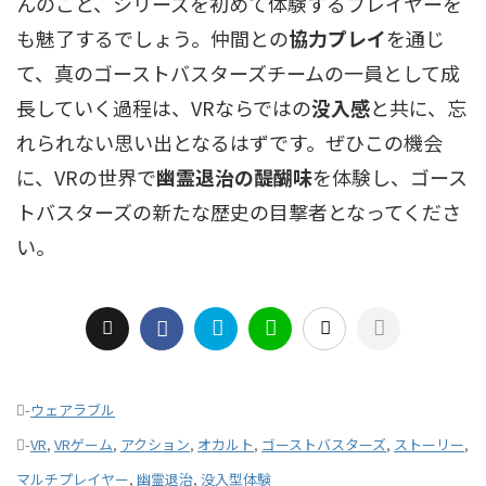
んのこと、シリーズを初めて体験するプレイヤーを
も魅了するでしょう。仲間との
協力プレイ
を通じ
て、真のゴーストバスターズチームの一員として成
長していく過程は、VRならではの
没入感
と共に、忘
れられない思い出となるはずです。ぜひこの機会
に、VRの世界で
幽霊退治の醍醐味
を体験し、ゴース
トバスターズの新たな歴史の目撃者となってくださ
い。
-
ウェアラブル
-
VR
,
VRゲーム
,
アクション
,
オカルト
,
ゴーストバスターズ
,
ストーリー
,
マルチプレイヤー
,
幽霊退治
,
没入型体験