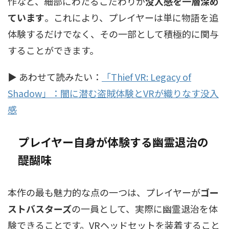
作など、細部にわたるこだわりが
没入感を一層深め
ています
。これにより、プレイヤーは単に物語を追
体験するだけでなく、その一部として積極的に関与
することができます。
▶ あわせて読みたい：
「Thief VR: Legacy of
Shadow」：闇に潜む盗賊体験とVRが織りなす没入
感
プレイヤー自身が体験する
幽霊退治
の
醍醐味
本作の最も魅力的な点の一つは、プレイヤーが
ゴー
ストバスターズ
の一員として、実際に幽霊退治を体
験できることです。VRヘッドセットを装着すること