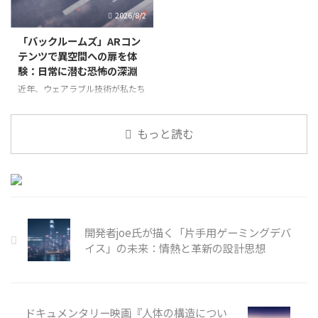
テイメントを楽しめる画期的な製
エドワード・ベルガーが脚本・監
2026/8/2
品として、多くのユー
督を手がけた初の脚本付き短
「バックルームズ」ARコン
テンツで異空間への扉を体
験：日常に潜む恐怖の深淵
近年、ウェアラブル技術が私たち
の日常に新たなエンターテインメ
ントの形をもたらしています。特
に、拡張現実（AR）技術は、現
もっと読む
実世界とデジタルコンテンツを融
合させ、これまでにない没入感の
高い体験を可能にしています。今
回注目するのは、都市伝説として
開発者joe氏が描く「片手用ゲーミングデバ
イス」の未来：情熱と革新の設計思想
ドキュメンタリー映画『人体の構造につい