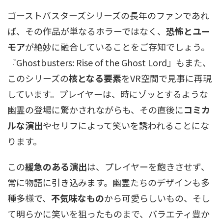
ゴーストバスターズシリーズの長年のファンであれ
ば、その作品が単なるホラーではなく、
恐怖とユー
モア
が絶妙に融合していることをご存知でしょう。
『Ghostbusters: Rise of the Ghost Lord』もまた、
このシリーズの
核となる要素
をVR空間で見事に再現
しています。プレイヤーは、時にゾッとするような
幽霊の登場に驚かされながらも、その直後に
コミカ
ルな演出
やセリフによって笑いを誘われることにな
ります。
この
緩急のある演出
は、プレイヤーを飽きさせず、
常に物語に引き込みます。幽霊たちのデザインも多
種多様で、
不気味なもの
から可愛らしいもの、そし
て明らかに笑いを狙ったものまで、バラエティ豊か