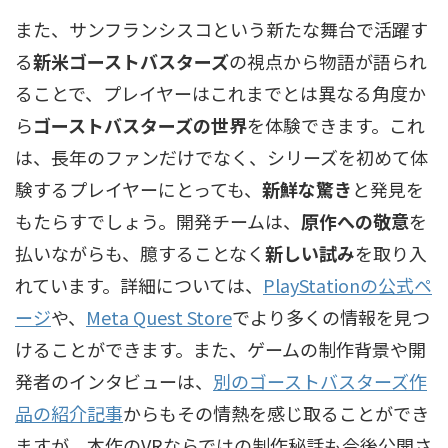
また、サンフランシスコという新たな舞台で活躍す
る
新米ゴーストバスターズ
の視点から物語が語られ
ることで、プレイヤーはこれまでとは異なる角度か
ら
ゴーストバスターズの世界
を体験できます。これ
は、長年のファンだけでなく、シリーズを初めて体
験するプレイヤーにとっても、
新鮮な驚き
と発見を
もたらすでしょう。開発チームは、
原作への敬意
を
払いながらも、臆することなく
新しい試み
を取り入
れています。詳細については、
PlayStationの公式ペ
ージ
や、
Meta Quest Store
でより多くの情報を見つ
けることができます。また、ゲームの制作背景や開
発者のインタビューは、
別のゴーストバスターズ作
品の紹介記事
からもその情熱を感じ取ることができ
ますが、本作のVRならではの制作秘話も今後公開さ