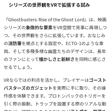
シリーズの
世界観
をVRで拡張する試み
『Ghostbusters: Rise of the Ghost Lord』は、映画
シリーズの
象徴的な要素
をVR空間で見事に再現しつ
つ、その世界観をさらに拡張しています。おなじみ
の
消防署
を拠点とする設定や、ECTO-1のような車
両、そして多種多様な幽霊たちのデザインは、長年
のファンにとって
懐かしさと新鮮さ
を同時に感じさ
せるでしょう。
VRならではの利点を活かし、プレイヤーは
ゴースト
バスターズのガジェット
を実際に手に取り、その操
作感を体験できます。プロトンパックのトリガーを
引く際の振動、トラップを設置する際のリアルな動