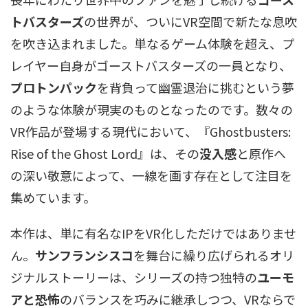
トバスターズ
の世界が、ついにVR空間で新たな息吹
を吹き込まれました。単なるゲーム体験を超え、プ
レイヤー自身がゴーストバスターズの一員となり、
プロトンパック
を背負って幽霊退治に挑むという夢
のような体験が現実のものとなったのです。数々の
VR作品が登場する現代において、『Ghostbusters:
Rise of the Ghost Lord』は、その
没入感
と原作へ
の深い敬意によって、一線を画す存在として注目を
集めています。
本作は、単に有名なIPをVR化しただけではありませ
ん。
サンフランシスコ
を舞台に繰り広げられるオリ
ジナルストーリーは、シリーズの持つ独特の
ユーモ
アと恐怖
のバランスを巧みに継承しつつ、VRならで