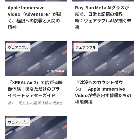
Apple Immersive
Ray-Ban Meta AIグラスが
Video『Adventure』が描
紡ぐ、日常と記憶の境界
く、極限への挑戦と人間の
線：ウェアラブルAIが描く未
精神
来
ウェアラブルデバイスの進化は、
近年、テクノロジーは私たちの生
私たちの映像体験を根底から変え
活に深く浸透し、その境界線はま
つつあります。特に、Apple
すます曖昧になりつつあります。
ウェアラブル
ウェアラブル
Vision Proで提供されるApple
特に「ウェアラブル」という概念
Immersive Videoは、単なる視聴
は、単なるデバイスの装着を超
を超え、まるでその場にいるかの
え、人間の知覚や記憶、コミュニ
2026/8/4
2026/8/3
ような圧倒的な没入感を可能にし
ケーションのあり方そのものを変
革する可能性を秘めています。そ
「XREAL Air 2」で広がる映
『沈没へのカウントダウ
の
像体験：あなただけのプラ
ン』：Apple Immersive
イベートシアターガイド
Videoが描き出す俳優たちの
極限演技
近年、私たちの視覚体験を根底か
ら変えるデバイスとして、スマー
Apple Vision Pro向けに提供され
トグラスが注目を集めています。
る「Apple Immersive Video」
特に「XREAL Air 2」は、その高
は、従来の映像体験を根底から覆
ウェアラブル
い没入感と携帯性により、どこに
す革新的なフォーマットです。そ
いても自分だけの大画面エンター
の中でも、アカデミー賞受賞監督