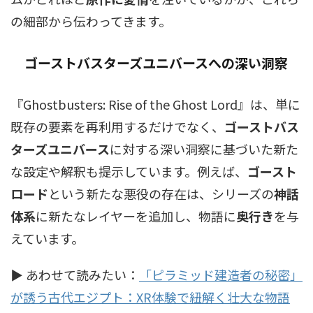
の細部から伝わってきます。
ゴーストバスターズ
ユニバースへの深い洞察
『Ghostbusters: Rise of the Ghost Lord』は、単に
既存の要素を再利用するだけでなく、
ゴーストバス
ターズユニバース
に対する深い洞察に基づいた新た
な設定や解釈も提示しています。例えば、
ゴースト
ロード
という新たな悪役の存在は、シリーズの
神話
体系
に新たなレイヤーを追加し、物語に
奥行き
を与
えています。
▶ あわせて読みたい：
「ピラミッド建造者の秘密」
が誘う古代エジプト：XR体験で紐解く壮大な物語