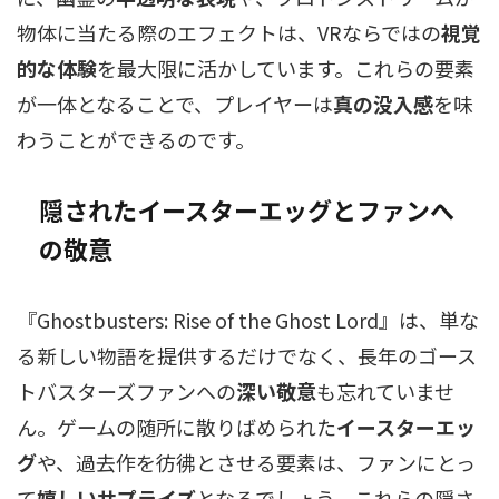
物体に当たる際のエフェクトは、VRならではの
視覚
的な体験
を最大限に活かしています。これらの要素
が一体となることで、プレイヤーは
真の没入感
を味
わうことができるのです。
隠された
イースターエッグ
とファンへ
の敬意
『Ghostbusters: Rise of the Ghost Lord』は、単な
る新しい物語を提供するだけでなく、長年のゴース
トバスターズファンへの
深い敬意
も忘れていませ
ん。ゲームの随所に散りばめられた
イースターエッ
グ
や、過去作を彷彿とさせる要素は、ファンにとっ
て
嬉しいサプライズ
となるでしょう。これらの隠さ