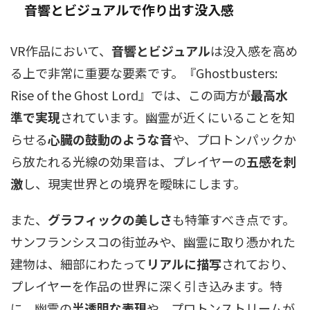
音響とビジュアルで作り出す
没入感
VR作品において、
音響とビジュアル
は没入感を高め
る上で非常に重要な要素です。『Ghostbusters:
Rise of the Ghost Lord』では、この両方が
最高水
準で実現
されています。幽霊が近くにいることを知
らせる
心臓の鼓動のような音
や、プロトンパックか
ら放たれる光線の効果音は、プレイヤーの
五感を刺
激
し、現実世界との境界を曖昧にします。
また、
グラフィックの美しさ
も特筆すべき点です。
サンフランシスコの街並みや、幽霊に取り憑かれた
建物は、細部にわたって
リアルに描写
されており、
プレイヤーを作品の世界に深く引き込みます。特
に、幽霊の
半透明な表現
や、プロトンストリームが