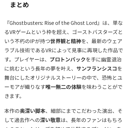
まとめ
『Ghostbusters: Rise of the Ghost Lord』は、単な
るVRゲームという枠を超え、ゴーストバスターズと
いう不朽のIPが持つ
世界観と精神
を、最新のウェア
ラブル技術であるVRによって見事に再現した作品で
す。プレイヤーは、
プロトンパック
を手に幽霊退治
に挑むという長年の夢を叶え、
サンフランシスコ
を
舞台にしたオリジナルストーリーの中で、恐怖とユ
ーモアが織りなす
唯一無二の体験
を味わうことがで
きます。
本作の
奥深い脚本
、細部にまでこだわった演出、そ
して過去作への
深い敬意
は、長年のファンはもちろ