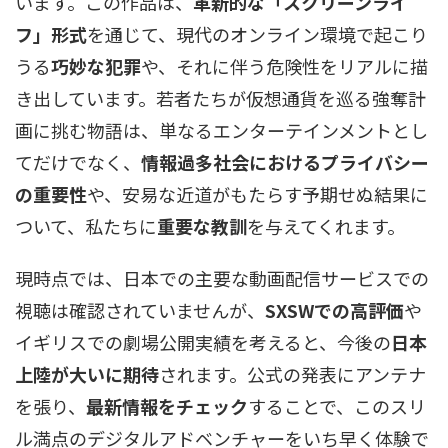
います。この作品は、
革新的な「スクリーンライ
フ」形式
を通じて、現代のオンライン環境で起こり
うる
巧妙な犯罪
や、それに伴う危険性をリアルに描
き出しています。若者たちが仮想通貨を巡る強奪計
画に挑む物語は、単なるエンターテインメントとし
てだけでなく、
情報過多社会におけるプライバシー
の重要性
や、安易な近道がもたらす予期せぬ結果に
ついて、私たちに
重要な教訓
を与えてくれます。
現時点では、日本での主要な動画配信サービスでの
視聴は確認されていませんが、
SXSWでの高評価
や
イギリスでの劇場公開実績を考えると、今後の
日本
上陸が大いに期待
されます。公式の発表にアンテナ
を張り、
最新情報をチェック
することで、このスリ
ル満点のデジタルアドベンチャーをいち早く体験で