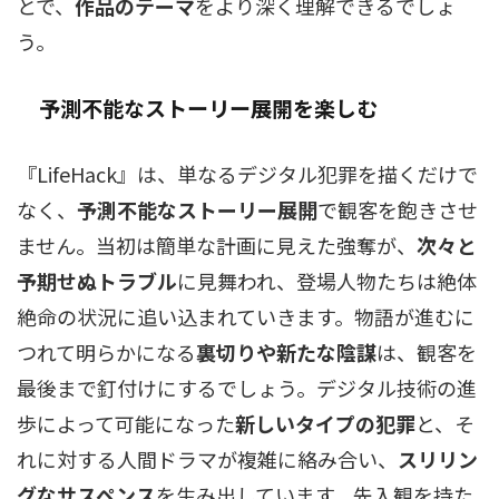
とで、
作品のテーマ
をより深く理解できるでしょ
う。
予測不能なストーリー展開を楽しむ
『LifeHack』は、単なるデジタル犯罪を描くだけで
なく、
予測不能なストーリー展開
で観客を飽きさせ
ません。当初は簡単な計画に見えた強奪が、
次々と
予期せぬトラブル
に見舞われ、登場人物たちは絶体
絶命の状況に追い込まれていきます。物語が進むに
つれて明らかになる
裏切りや新たな陰謀
は、観客を
最後まで釘付けにするでしょう。デジタル技術の進
歩によって可能になった
新しいタイプの犯罪
と、そ
れに対する人間ドラマが複雑に絡み合い、
スリリン
グなサスペンス
を生み出しています。先入観を持た