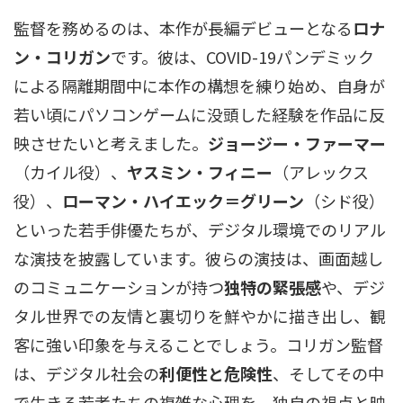
監督を務めるのは、本作が長編デビューとなる
ロナ
ン・コリガン
です。彼は、COVID-19パンデミック
による隔離期間中に本作の構想を練り始め、自身が
若い頃にパソコンゲームに没頭した経験を作品に反
映させたいと考えました。
ジョージー・ファーマー
（カイル役）、
ヤスミン・フィニー
（アレックス
役）、
ローマン・ハイエック＝グリーン
（シド役）
といった若手俳優たちが、デジタル環境でのリアル
な演技を披露しています。彼らの演技は、画面越し
のコミュニケーションが持つ
独特の緊張感
や、デジ
タル世界での友情と裏切りを鮮やかに描き出し、観
客に強い印象を与えることでしょう。コリガン監督
は、デジタル社会の
利便性と危険性
、そしてその中
で生きる若者たちの複雑な心理を、独自の視点と映