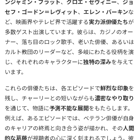
ンジャミン・ブラット
、
クロエ・セヴィニー
、
ジョ
セフ・ゴードン＝レヴィット
、
エレン・バーキン
な
ど、映画界やテレビ界で活躍する
実力派俳優たち
が
多数ゲスト出演しています。彼らは、カジノのオー
ナー、落ち目のロック歌手、老いた俳優、あるいは
カルト教団のリーダーなど、多岐にわたる役柄を演
じ、それぞれのキャラクターに
独特の深み
を与えて
います。
これらの俳優たちは、各エピソードで
鮮烈な印象
を
残し、チャーリーとの短いながらも
濃密なやり取り
を通じて、物語に
予測不能な展開
をもたらします。
例えば、あるエピソードでは、ベテラン俳優が自身
のキャリアの終焉と向き合う姿が描かれ、その
人間
的な葛藤
が視聴者の心に深く刻まれるでしょう。彼