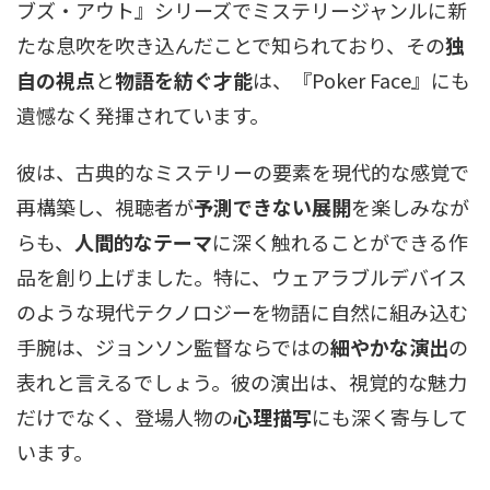
ブズ・アウト』シリーズでミステリージャンルに新
たな息吹を吹き込んだことで知られており、その
独
自の視点
と
物語を紡ぐ才能
は、『Poker Face』にも
遺憾なく発揮されています。
彼は、古典的なミステリーの要素を現代的な感覚で
再構築し、視聴者が
予測できない展開
を楽しみなが
らも、
人間的なテーマ
に深く触れることができる作
品を創り上げました。特に、ウェアラブルデバイス
のような現代テクノロジーを物語に自然に組み込む
手腕は、ジョンソン監督ならではの
細やかな演出
の
表れと言えるでしょう。彼の演出は、視覚的な魅力
だけでなく、登場人物の
心理描写
にも深く寄与して
います。