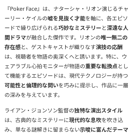
『Poker Face』は、ナターシャ・リオン演じるチャ
ーリー・ケイルの
嘘を見抜く才能
を軸に、各エピソ
ードで繰り広げられる
巧妙なミステリー
と
深遠な人
間ドラマ
が融合した傑作です。リオンの
唯一無二の
存在感
と、ゲストキャストが織りなす
演技の応酬
は、視聴者を物語の奥深くへと誘います。特に、ウ
ェアラブル心拍モニターが物語の
重要な転換点
とし
て機能するエピソードは、現代テクノロジーが持つ
可能性と倫理的な問い
を巧みに提示し、作品に一層
の深みを与えています。
ライアン・ジョンソン監督の
独特な演出スタイル
は、古典的なミステリーに
現代的な息吹
を吹き込
み、単なる謎解きに留まらない
示唆に富んだテーマ