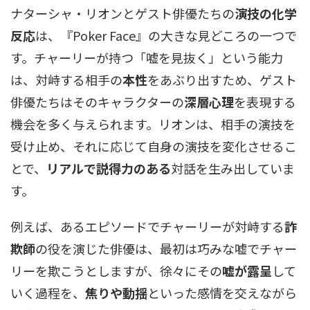
ナターシャ・リオンとゲスト俳優たちの
演技の化学
反応
は、『Poker Face』の大きな見どころの一つで
す。チャーリーが持つ「嘘を見抜く」という能力
は、対峙する相手の
本性
をあぶり出すため、ゲスト
俳優たちはそのキャラクターの
深層心理
を表現する
機会を多く与えられます。リオンは、相手の演技を
受け止め、それに応じて自身の演技を変化させるこ
とで、
リアルで説得力のある
対話を生み出していま
す。
例えば、あるエピソードでチャーリーが対峙する
詐
欺師
の役を演じた俳優は、最初は巧みな嘘でチャー
リーを欺こうとしますが、徐々にその
嘘が露呈
して
いく過程を、
焦りや動揺
といった感情を交えながら