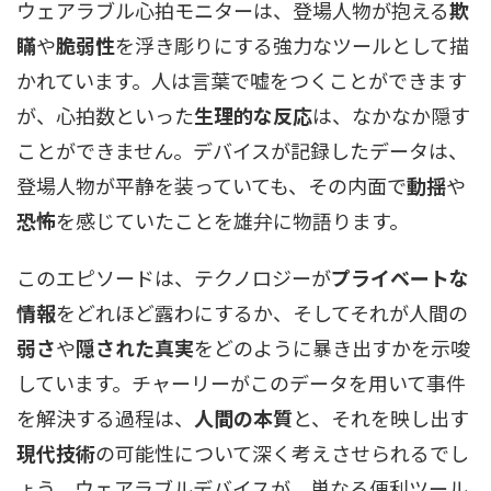
ウェアラブル心拍モニターは、登場人物が抱える
欺
瞞
や
脆弱性
を浮き彫りにする強力なツールとして描
かれています。人は言葉で嘘をつくことができます
が、心拍数といった
生理的な反応
は、なかなか隠す
ことができません。デバイスが記録したデータは、
登場人物が平静を装っていても、その内面で
動揺
や
恐怖
を感じていたことを雄弁に物語ります。
このエピソードは、テクノロジーが
プライベートな
情報
をどれほど露わにするか、そしてそれが人間の
弱さ
や
隠された真実
をどのように暴き出すかを示唆
しています。チャーリーがこのデータを用いて事件
を解決する過程は、
人間の本質
と、それを映し出す
現代技術
の可能性について深く考えさせられるでし
ょう。ウェアラブルデバイスが、単なる便利ツール