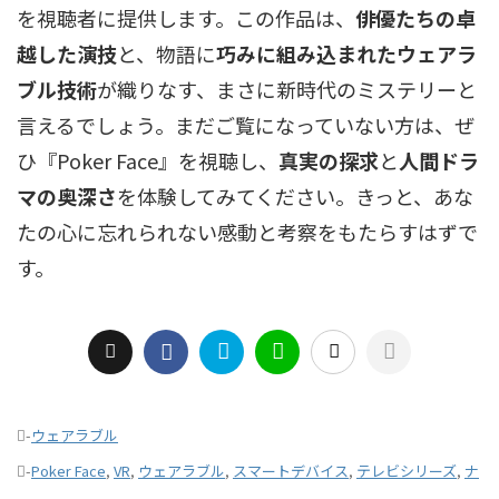
を視聴者に提供します。この作品は、
俳優たちの卓
越した演技
と、物語に
巧みに組み込まれたウェアラ
ブル技術
が織りなす、まさに新時代のミステリーと
言えるでしょう。まだご覧になっていない方は、ぜ
ひ『Poker Face』を視聴し、
真実の探求
と
人間ドラ
マの奥深さ
を体験してみてください。きっと、あな
たの心に忘れられない感動と考察をもたらすはずで
す。
-
ウェアラブル
-
Poker Face
,
VR
,
ウェアラブル
,
スマートデバイス
,
テレビシリーズ
,
ナ