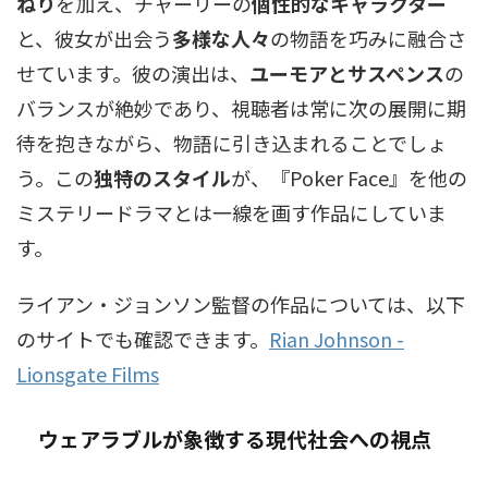
ねり
を加え、チャーリーの
個性的なキャラクター
と、彼女が出会う
多様な人々
の物語を巧みに融合さ
せています。彼の演出は、
ユーモアとサスペンス
の
バランスが絶妙であり、視聴者は常に次の展開に期
待を抱きながら、物語に引き込まれることでしょ
う。この
独特のスタイル
が、『Poker Face』を他の
ミステリードラマとは一線を画す作品にしていま
す。
ライアン・ジョンソン監督の作品については、以下
のサイトでも確認できます。
Rian Johnson -
Lionsgate Films
ウェアラブルが象徴する現代社会への視点