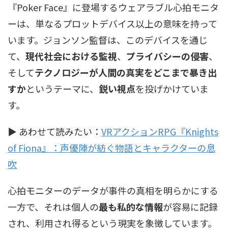
『Poker Face』に登場するウェアラブル心拍モニタ
ーは、単なるプロットデバイス以上の意味を持って
います。ジョンソン監督は、このデバイスを通じ
て、
現代社会における監視
、
プライバシーの侵害
、
そして
テクノロジーが人間の真実をどこまで暴き出
すか
というテーマに、
鋭い視点
を投げかけていま
す。
▶ あわせて読みたい：
VRアクションRPG『Knights
of Fiona』：声優陣が紡ぐ物語とキャラクターの息
吹
心拍モニターのデータが事件の真相を明らかにする
一方で、それは個人の
最も私的な情報
が容易に記録
され、利用され得るという現実を象徴しています。