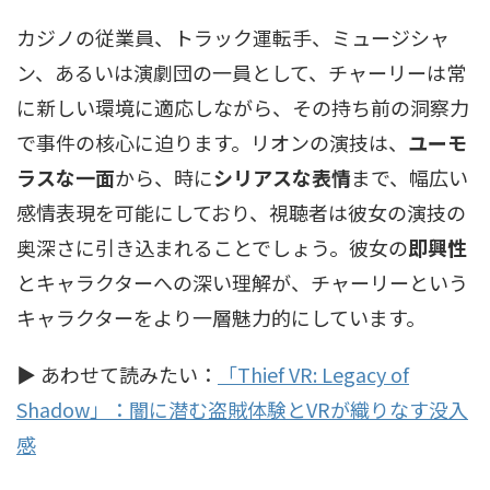
カジノの従業員、トラック運転手、ミュージシャ
ン、あるいは演劇団の一員として、チャーリーは常
に新しい環境に適応しながら、その持ち前の洞察力
で事件の核心に迫ります。リオンの演技は、
ユーモ
ラスな一面
から、時に
シリアスな表情
まで、幅広い
感情表現を可能にしており、視聴者は彼女の演技の
奥深さに引き込まれることでしょう。彼女の
即興性
とキャラクターへの深い理解が、チャーリーという
キャラクターをより一層魅力的にしています。
▶ あわせて読みたい：
「Thief VR: Legacy of
Shadow」：闇に潜む盗賊体験とVRが織りなす没入
感