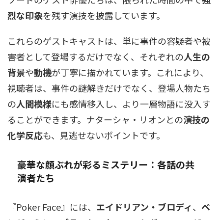
烈な印象
を残す演技を披露しています。
これらのゲストキャストは、単に事件の容疑者や被
害者として登場するだけでなく、それぞれの
人生の
背景
や
動機
が丁寧に描かれています。これにより、
視聴者は、事件の謎解きだけでなく、登場人物たち
の
人間模様
にも感情移入し、より一層物語に没入す
ることができます。ナターシャ・リオンとの
演技の
化学反応
も、見逃せないポイントです。
豪華な顔ぶれが彩るミステリー：各話の共
演者たち
『Poker Face』には、
エイドリアン・ブロディ
、
ベ