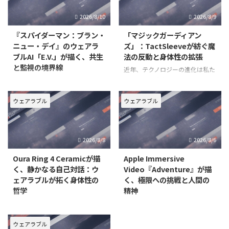
2026/8/10
2026/8/9
『スパイダーマン：ブラン・
「マジックガーディアン
ニュー・デイ』のウェアラ
ズ」：TactSleeveが紡ぐ魔
ブルAI「E.V.」が描く、共生
法の反動と身体性の拡張
と監視の境界線
近年、テクノロジーの進化は私た
ちの体験を根底から変えつつあり
2026年7月31日に日米同時公開さ
ます。特に、ウェアラブルデバイ
れ、世界中で大きな話題を呼んで
スは、単なる情報表示のツールを
いる映画『スパイダーマン：ブラ
ウェアラブル
ウェアラブル
超え、身体感覚そのものを拡張
ン・ニュー・デイ』。本作は、前
し、デジタル世界との境界を曖昧
作『スパイダーマン：ノー・ウェ
にする可能性を秘めています。今
イ・ホーム』の衝撃的な結末から
2026/8/8
2026/8/6
回注目するのは、福岡・キャナル
4年後のピーター・パーカーの新
シ
たな戦いを描いています。
Oura Ring 4 Ceramicが描
Apple Immersive
く、静かなる自己対話：ウ
Video『Adventure』が描
ェアラブルが拓く身体性の
く、極限への挑戦と人間の
哲学
精神
現代社会において、私たちは常に
ウェアラブルデバイスの進化は、
多量の情報に囲まれ、自身の身体
私たちの映像体験を根底から変え
や心の声に耳を傾ける機会を見失
つつあります。特に、Apple
ウェアラブル