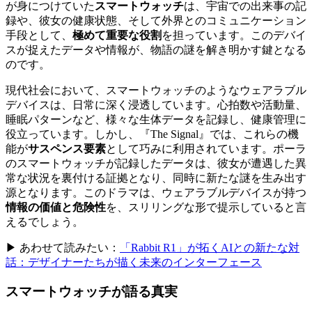
が身につけていた
スマートウォッチ
は、宇宙での出来事の記
録や、彼女の健康状態、そして外界とのコミュニケーション
手段として、
極めて重要な役割
を担っています。このデバイ
スが捉えたデータや情報が、物語の謎を解き明かす鍵となる
のです。
現代社会において、スマートウォッチのようなウェアラブル
デバイスは、日常に深く浸透しています。心拍数や活動量、
睡眠パターンなど、様々な生体データを記録し、健康管理に
役立っています。しかし、『The Signal』では、これらの機
能が
サスペンス要素
として巧みに利用されています。ポーラ
のスマートウォッチが記録したデータは、彼女が遭遇した異
常な状況を裏付ける証拠となり、同時に新たな謎を生み出す
源となります。このドラマは、ウェアラブルデバイスが持つ
情報の価値と危険性
を、スリリングな形で提示していると言
えるでしょう。
▶ あわせて読みたい：
「Rabbit R1」が拓くAIとの新たな対
話：デザイナーたちが描く未来のインターフェース
スマートウォッチが語る真実