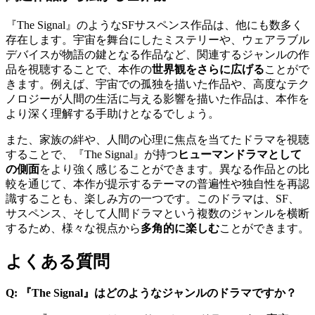
『The Signal』のようなSFサスペンス作品は、他にも数多く
存在します。宇宙を舞台にしたミステリーや、ウェアラブル
デバイスが物語の鍵となる作品など、関連するジャンルの作
品を視聴することで、本作の
世界観をさらに広げる
ことがで
きます。例えば、宇宙での孤独を描いた作品や、高度なテク
ノロジーが人間の生活に与える影響を描いた作品は、本作を
より深く理解する手助けとなるでしょう。
また、家族の絆や、人間の心理に焦点を当てたドラマを視聴
することで、『The Signal』が持つ
ヒューマンドラマとして
の側面
をより強く感じることができます。異なる作品との比
較を通じて、本作が提示するテーマの普遍性や独自性を再認
識することも、楽しみ方の一つです。このドラマは、SF、
サスペンス、そして人間ドラマという複数のジャンルを横断
するため、様々な視点から
多角的に楽しむ
ことができます。
よくある質問
Q: 『The Signal』はどのようなジャンルのドラマですか？