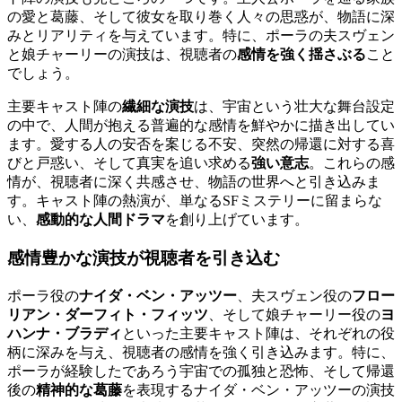
の愛と葛藤、そして彼女を取り巻く人々の思惑が、物語に深
みとリアリティを与えています。特に、ポーラの夫スヴェン
と娘チャーリーの演技は、視聴者の
感情を強く揺さぶる
こと
でしょう。
主要キャスト陣の
繊細な演技
は、宇宙という壮大な舞台設定
の中で、人間が抱える普遍的な感情を鮮やかに描き出してい
ます。愛する人の安否を案じる不安、突然の帰還に対する喜
びと戸惑い、そして真実を追い求める
強い意志
。これらの感
情が、視聴者に深く共感させ、物語の世界へと引き込みま
す。キャスト陣の熱演が、単なるSFミステリーに留まらな
い、
感動的な人間ドラマ
を創り上げています。
感情豊かな演技が視聴者を引き込む
ポーラ役の
ナイダ・ベン・アッツー
、夫スヴェン役の
フロー
リアン・ダーフィト・フィッツ
、そして娘チャーリー役の
ヨ
ハンナ・ブラディ
といった主要キャスト陣は、それぞれの役
柄に深みを与え、視聴者の感情を強く引き込みます。特に、
ポーラが経験したであろう宇宙での孤独と恐怖、そして帰還
後の
精神的な葛藤
を表現するナイダ・ベン・アッツーの演技