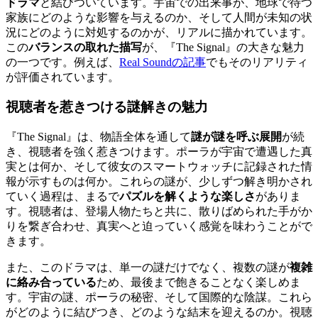
ドラマ
と結びついています。宇宙での出来事が、地球で待つ
家族にどのような影響を与えるのか、そして人間が未知の状
況にどのように対処するのかが、リアルに描かれています。
この
バランスの取れた描写
が、『The Signal』の大きな魅力
の一つです。例えば、
Real Soundの記事
でもそのリアリティ
が評価されています。
視聴者を惹きつける謎解きの魅力
『The Signal』は、物語全体を通して
謎が謎を呼ぶ展開
が続
き、視聴者を強く惹きつけます。ポーラが宇宙で遭遇した真
実とは何か、そして彼女のスマートウォッチに記録された情
報が示すものは何か。これらの謎が、少しずつ解き明かされ
ていく過程は、まるで
パズルを解くような楽しさ
がありま
す。視聴者は、登場人物たちと共に、散りばめられた手がか
りを繋ぎ合わせ、真実へと迫っていく感覚を味わうことがで
きます。
また、このドラマは、単一の謎だけでなく、複数の謎が
複雑
に絡み合っている
ため、最後まで飽きることなく楽しめま
す。宇宙の謎、ポーラの秘密、そして国際的な陰謀。これら
がどのように結びつき、どのような結末を迎えるのか。視聴