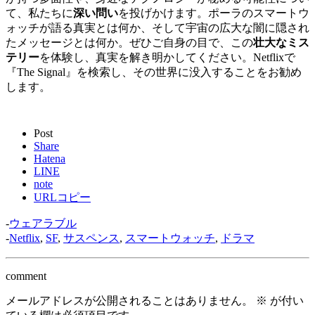
て、私たちに
深い問い
を投げかけます。ポーラのスマートウ
ォッチが語る真実とは何か、そして宇宙の広大な闇に隠され
たメッセージとは何か。ぜひご自身の目で、この
壮大なミス
テリー
を体験し、真実を解き明かしてください。Netflixで
『The Signal』を検索し、その世界に没入することをお勧め
します。
Post
Share
Hatena
LINE
note
URLコピー
-
ウェアラブル
-
Netflix
,
SF
,
サスペンス
,
スマートウォッチ
,
ドラマ
comment
メールアドレスが公開されることはありません。
※
が付い