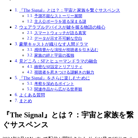
『The Signal』とは？：宇宙と家族を繋ぐサスペンス
予測不能なストーリー展開
主人公ポーラを巡る深まる謎
ウェアラブルデバイスが鍵を握る物語の核心
スマートウォッチが語る真実
データが示す不可解な空白
豪華キャストが織りなす人間ドラマ
感情豊かな演技が視聴者を引き込む
家族の絆と宇宙の孤独
見どころ：SFとヒューマンドラマの融合
緻密なSF設定とリアリティ
視聴者を惹きつける謎解きの魅力
『The Signal』をさらに楽しむために
考察を深めるポイント
関連作品から広がる世界観
よくある質問
まとめ
『The Signal』とは？：宇宙と家族を繋
ぐサスペンス