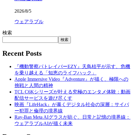
2026/8/5
ウェアラブル
検索
検索
Recent Posts
『機動警察パトレイバーEZY』天鳥桔平が示す、危機
を乗り越える「知恵のライフハック」
Apple Immersive Video『Adventure』が描く、極限への
挑戦と人間の精神
TCL C6Kシリーズが叶える究極のエンタメ体験：動画
配信サービスを遊び尽くす
映画『LifeHack』が暴くデジタル社会の深層：サイバ
ー犯罪と倫理の境界線
Ray-Ban Meta AIグラスが紡ぐ、日常と記憶の境界線：
ウェアラブルAIが描く未来