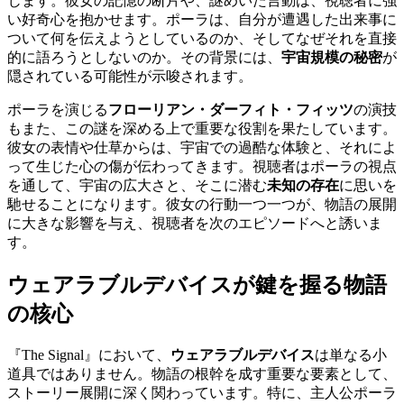
じます。彼女の記憶の断片や、謎めいた言動は、視聴者に強
い好奇心を抱かせます。ポーラは、自分が遭遇した出来事に
ついて何を伝えようとしているのか、そしてなぜそれを直接
的に語ろうとしないのか。その背景には、
宇宙規模の秘密
が
隠されている可能性が示唆されます。
ポーラを演じる
フローリアン・ダーフィト・フィッツ
の演技
もまた、この謎を深める上で重要な役割を果たしています。
彼女の表情や仕草からは、宇宙での過酷な体験と、それによ
って生じた心の傷が伝わってきます。視聴者はポーラの視点
を通して、宇宙の広大さと、そこに潜む
未知の存在
に思いを
馳せることになります。彼女の行動一つ一つが、物語の展開
に大きな影響を与え、視聴者を次のエピソードへと誘いま
す。
ウェアラブルデバイスが鍵を握る物語
の核心
『The Signal』において、
ウェアラブルデバイス
は単なる小
道具ではありません。物語の根幹を成す重要な要素として、
ストーリー展開に深く関わっています。特に、主人公ポーラ