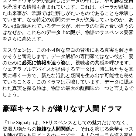
スマートウォッチが記録したデータの中には、
不可解な空白
や矛盾する情報も含まれています。これは、ポーラが経験し
た出来事が、常識では理解しがたいものであることを示唆し
ています。なぜ特定の期間のデータが欠落しているのか、あ
るいは記録されているデータが、ポーラの証言と食い違うの
はなぜか。これらの
データ上の謎
が、物語のサスペンス要素
をさらに高めます。
夫スヴェンは、この不可解な空白の背後にある真実を解き明
かそうと奮闘します。データ解析の専門家ではない彼が、妻
のために
必死に情報を追う姿
は、視聴者の共感を呼びます。
ウェアラブルデバイスが提供するデータは、時に私たちを真
実に導く一方で、新たな混乱と疑問を生み出す可能性も秘め
ていることを、このドラマは示唆しています。データに隠さ
れた真実を探る旅は、物語の最大の醍醐味の一つと言えるで
しょう。
豪華キャストが織りなす人間ドラマ
『The Signal』は、SFサスペンスとしての魅力だけでなく、
登場人物たちの
複雑な人間関係
と、それを演じる豪華キャス
ト陣の演技も見どころの一つです。主人公ポーラを巡る家族