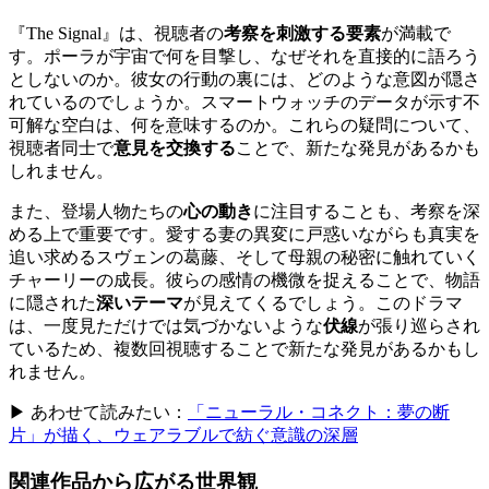
『The Signal』は、視聴者の
考察を刺激する要素
が満載で
す。ポーラが宇宙で何を目撃し、なぜそれを直接的に語ろう
としないのか。彼女の行動の裏には、どのような意図が隠さ
れているのでしょうか。スマートウォッチのデータが示す不
可解な空白は、何を意味するのか。これらの疑問について、
視聴者同士で
意見を交換する
ことで、新たな発見があるかも
しれません。
また、登場人物たちの
心の動き
に注目することも、考察を深
める上で重要です。愛する妻の異変に戸惑いながらも真実を
追い求めるスヴェンの葛藤、そして母親の秘密に触れていく
チャーリーの成長。彼らの感情の機微を捉えることで、物語
に隠された
深いテーマ
が見えてくるでしょう。このドラマ
は、一度見ただけでは気づかないような
伏線
が張り巡らされ
ているため、複数回視聴することで新たな発見があるかもし
れません。
▶ あわせて読みたい：
「ニューラル・コネクト：夢の断
片」が描く、ウェアラブルで紡ぐ意識の深層
関連作品から広がる世界観