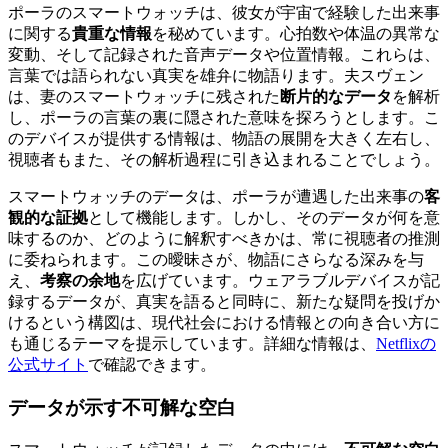
ポーラのスマートウォッチは、彼女が宇宙で経験した出来事
に関する
貴重な情報
を秘めています。心拍数や体温の異常な
変動、そして記録された音声データや位置情報。これらは、
言葉では語られない真実を雄弁に物語ります。夫スヴェン
は、妻のスマートウォッチに残された
断片的なデータ
を解析
し、ポーラの言葉の裏に隠された意味を探ろうとします。こ
のデバイスが提供する情報は、物語の展開を大きく左右し、
視聴者もまた、その解析過程に引き込まれることでしょう。
スマートウォッチのデータは、ポーラが遭遇した出来事の
客
観的な証拠
として機能します。しかし、そのデータが何を意
味するのか、どのように解釈すべきかは、常に視聴者の推測
に委ねられます。この曖昧さが、物語にさらなる深みを与
え、
考察の余地
を広げています。ウェアラブルデバイスが記
録するデータが、真実を語ると同時に、新たな疑問を投げか
けるという構図は、現代社会における情報との向き合い方に
も通じるテーマを提示しています。詳細な情報は、
Netflixの
公式サイト
で確認できます。
データが示す不可解な空白