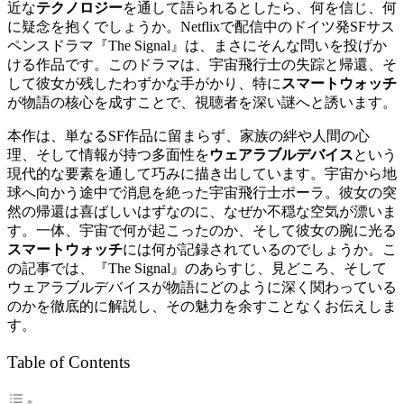
近な
テクノロジー
を通して語られるとしたら、何を信じ、何
に疑念を抱くでしょうか。Netflixで配信中のドイツ発SFサス
ペンスドラマ『The Signal』は、まさにそんな問いを投げか
ける作品です。このドラマは、宇宙飛行士の失踪と帰還、そ
して彼女が残したわずかな手がかり、特に
スマートウォッチ
が物語の核心を成すことで、視聴者を深い謎へと誘います。
本作は、単なるSF作品に留まらず、家族の絆や人間の心
理、そして情報が持つ多面性を
ウェアラブルデバイス
という
現代的な要素を通して巧みに描き出しています。宇宙から地
球へ向かう途中で消息を絶った宇宙飛行士ポーラ。彼女の突
然の帰還は喜ばしいはずなのに、なぜか不穏な空気が漂いま
す。一体、宇宙で何が起こったのか、そして彼女の腕に光る
スマートウォッチ
には何が記録されているのでしょうか。こ
の記事では、『The Signal』のあらすじ、見どころ、そして
ウェアラブルデバイスが物語にどのように深く関わっている
のかを徹底的に解説し、その魅力を余すことなくお伝えしま
す。
Table of Contents