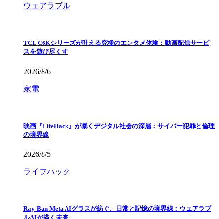
ウェアラブル
TCL C6Kシリーズが叶える究極のエンタメ体験：動画配信サービ
スを遊び尽くす
2026/8/6
家電
映画『LifeHack』が暴くデジタル社会の深層：サイバー犯罪と倫理
の境界線
2026/8/5
ライフハック
Ray-Ban Meta AIグラスが紡ぐ、日常と記憶の境界線：ウェアラブ
ルAIが描く未来