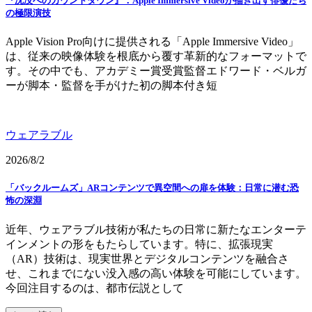
『沈没へのカウントダウン』：Apple Immersive Videoが描き出す俳優たち
の極限演技
Apple Vision Pro向けに提供される「Apple Immersive Video」
は、従来の映像体験を根底から覆す革新的なフォーマットで
す。その中でも、アカデミー賞受賞監督エドワード・ベルガ
ーが脚本・監督を手がけた初の脚本付き短
ウェアラブル
2026/8/2
「バックルームズ」ARコンテンツで異空間への扉を体験：日常に潜む恐
怖の深淵
近年、ウェアラブル技術が私たちの日常に新たなエンターテ
インメントの形をもたらしています。特に、拡張現実
（AR）技術は、現実世界とデジタルコンテンツを融合さ
せ、これまでにない没入感の高い体験を可能にしています。
今回注目するのは、都市伝説として