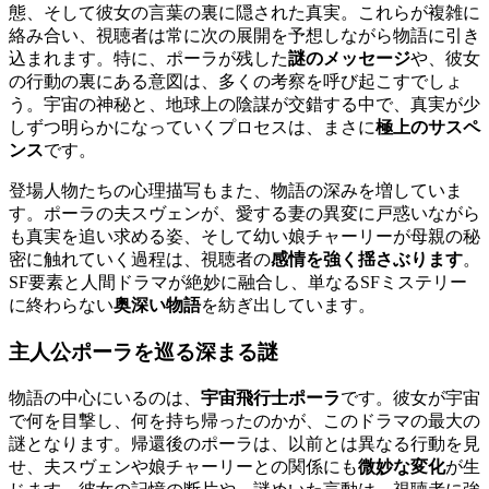
態、そして彼女の言葉の裏に隠された真実。これらが複雑に
絡み合い、視聴者は常に次の展開を予想しながら物語に引き
込まれます。特に、ポーラが残した
謎のメッセージ
や、彼女
の行動の裏にある意図は、多くの考察を呼び起こすでしょ
う。宇宙の神秘と、地球上の陰謀が交錯する中で、真実が少
しずつ明らかになっていくプロセスは、まさに
極上のサスペ
ンス
です。
登場人物たちの心理描写もまた、物語の深みを増していま
す。ポーラの夫スヴェンが、愛する妻の異変に戸惑いながら
も真実を追い求める姿、そして幼い娘チャーリーが母親の秘
密に触れていく過程は、視聴者の
感情を強く揺さぶります
。
SF要素と人間ドラマが絶妙に融合し、単なるSFミステリー
に終わらない
奥深い物語
を紡ぎ出しています。
主人公ポーラを巡る深まる謎
物語の中心にいるのは、
宇宙飛行士ポーラ
です。彼女が宇宙
で何を目撃し、何を持ち帰ったのかが、このドラマの最大の
謎となります。帰還後のポーラは、以前とは異なる行動を見
せ、夫スヴェンや娘チャーリーとの関係にも
微妙な変化
が生