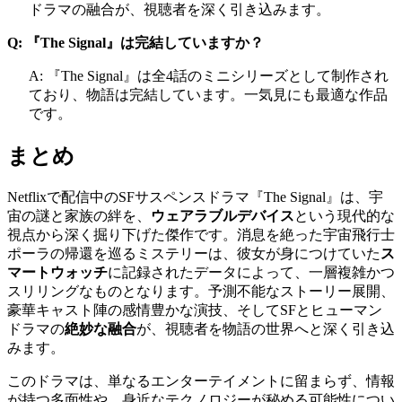
ドラマの融合が、視聴者を深く引き込みます。
Q: 『The Signal』は完結していますか？
A: 『The Signal』は全4話のミニシリーズとして制作され
ており、物語は完結しています。一気見にも最適な作品
です。
まとめ
Netflixで配信中のSFサスペンスドラマ『The Signal』は、宇
宙の謎と家族の絆を、
ウェアラブルデバイス
という現代的な
視点から深く掘り下げた傑作です。消息を絶った宇宙飛行士
ポーラの帰還を巡るミステリーは、彼女が身につけていた
ス
マートウォッチ
に記録されたデータによって、一層複雑かつ
スリリングなものとなります。予測不能なストーリー展開、
豪華キャスト陣の感情豊かな演技、そしてSFとヒューマン
ドラマの
絶妙な融合
が、視聴者を物語の世界へと深く引き込
みます。
このドラマは、単なるエンターテイメントに留まらず、情報
が持つ多面性や、身近なテクノロジーが秘める可能性につい