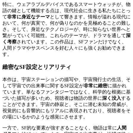
特に、ウェアラブルデバイスであるスマートウォッチが、物
語の鍵として機能する点は、現代社会に生きる私たちにとっ
て
非常に身近なテーマ
として響きます。情報が溢れる現代に
おいて、何が真実で、何が偽りなのかを見極めることの難し
さ。そして、身近なテクノロジーが、時に知らない世界へと
繋がっていく可能性。これらのテーマが、ドラマを通して
深
く考察
されています。この作品は、SFファンだけでなく、
人間ドラマやサスペンスを好む人々にも強くお勧めできま
す。
緻密なSF設定とリアリティ
本作は、宇宙ステーションの描写や、宇宙飛行士の生活、そ
して宇宙での出来事に関するSF設定が
非常に緻密
に描かれ
ています。単なるファンタジーではなく、科学的な根拠に基
づいた描写が多いため、視聴者は物語の世界に
深く没入
する
ことができます。宇宙の静寂と、そこに潜む未知の脅威が、
視覚的にも音響的にもリアルに表現されており、視聴者をそ
の場にいるかのような感覚にさせます。
一方で、SF的な要素が強すぎることなく、物語は常に
人間