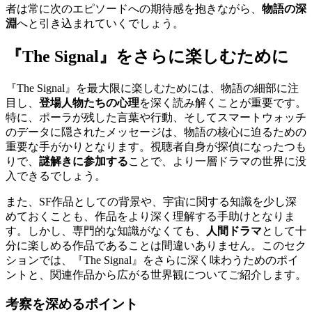
者は常に次のエピソードへの期待感を抱きながら、
物語の深
淵
へと引き込まれていくでしょう。
『The Signal』をさらに楽しむために
『The Signal』を最大限に楽しむためには、物語の細部に注
目し、
登場人物たちの心理
を深く読み解くことが重要です。
特に、ポーラが残した言葉や行動、そしてスマートウォッチ
のデータに隠されたメッセージは、物語の核心に迫るための
重要な手がかりとなります。視聴者自身が探偵になったつも
りで、
謎解きに参加する
ことで、より一層ドラマの世界に没
入できるでしょう。
また、SF作品としての背景や、宇宙に関する知識を少し深
めておくことも、作品をより深く理解する手助けとなりま
す。しかし、専門的な知識がなくても、
人間ドラマ
として十
分に楽しめる作品であることは間違いありません。このセク
ションでは、『The Signal』をさらに深く味わうためのポイ
ントと、関連作品から広がる世界観についてご紹介します。
考察を深めるポイント