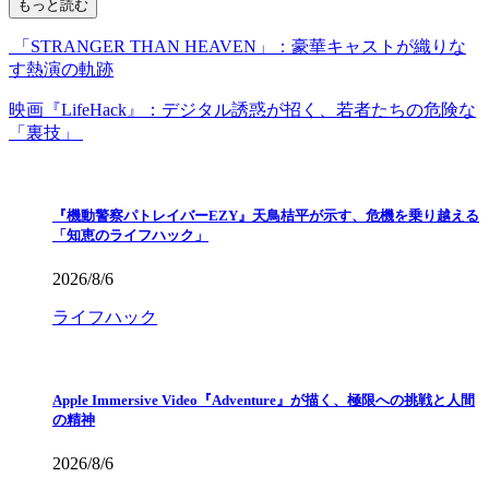
もっと読む
「STRANGER THAN HEAVEN」：豪華キャストが織りな
す熱演の軌跡
映画『LifeHack』：デジタル誘惑が招く、若者たちの危険な
「裏技」
『機動警察パトレイバーEZY』天鳥桔平が示す、危機を乗り越える
「知恵のライフハック」
2026/8/6
ライフハック
Apple Immersive Video『Adventure』が描く、極限への挑戦と人間
の精神
2026/8/6