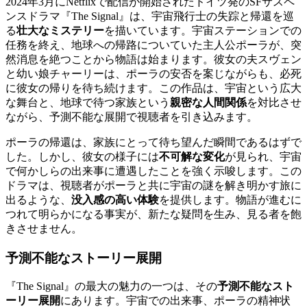
2024年3月にNetflixで配信が開始されたドイツ発のSFサスペ
ンスドラマ『The Signal』は、宇宙飛行士の失踪と帰還を巡
る
壮大なミステリー
を描いています。宇宙ステーションでの
任務を終え、地球への帰路についていた主人公ポーラが、突
然消息を絶つことから物語は始まります。彼女の夫スヴェン
と幼い娘チャーリーは、ポーラの安否を案じながらも、必死
に彼女の帰りを待ち続けます。この作品は、宇宙という広大
な舞台と、地球で待つ家族という
親密な人間関係
を対比させ
ながら、予測不能な展開で視聴者を引き込みます。
ポーラの帰還は、家族にとって待ち望んだ瞬間であるはずで
した。しかし、彼女の様子には
不可解な変化
が見られ、宇宙
で何かしらの出来事に遭遇したことを強く示唆します。この
ドラマは、視聴者がポーラと共に宇宙の謎を解き明かす旅に
出るような、
没入感の高い体験
を提供します。物語が進むに
つれて明らかになる事実が、新たな疑問を生み、見る者を飽
きさせません。
予測不能なストーリー展開
『The Signal』の最大の魅力の一つは、その
予測不能なスト
ーリー展開
にあります。宇宙での出来事、ポーラの精神状