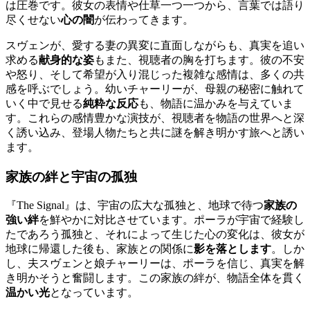
は圧巻です。彼女の表情や仕草一つ一つから、言葉では語り
尽くせない
心の闇
が伝わってきます。
スヴェンが、愛する妻の異変に直面しながらも、真実を追い
求める
献身的な姿
もまた、視聴者の胸を打ちます。彼の不安
や怒り、そして希望が入り混じった複雑な感情は、多くの共
感を呼ぶでしょう。幼いチャーリーが、母親の秘密に触れて
いく中で見せる
純粋な反応
も、物語に温かみを与えていま
す。これらの感情豊かな演技が、視聴者を物語の世界へと深
く誘い込み、登場人物たちと共に謎を解き明かす旅へと誘い
ます。
家族の絆と宇宙の孤独
『The Signal』は、宇宙の広大な孤独と、地球で待つ
家族の
強い絆
を鮮やかに対比させています。ポーラが宇宙で経験し
たであろう孤独と、それによって生じた心の変化は、彼女が
地球に帰還した後も、家族との関係に
影を落とします
。しか
し、夫スヴェンと娘チャーリーは、ポーラを信じ、真実を解
き明かそうと奮闘します。この家族の絆が、物語全体を貫く
温かい光
となっています。