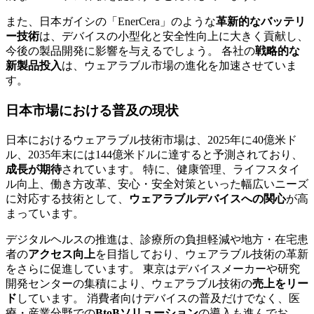
また、日本ガイシの「EnerCera」のような
革新的なバッテリ
ー技術
は、デバイスの小型化と安全性向上に大きく貢献し、
今後の製品開発に影響を与えるでしょう。 各社の
戦略的な
新製品投入
は、ウェアラブル市場の進化を加速させていま
す。
日本市場における普及の現状
日本におけるウェアラブル技術市場は、2025年に40億米ド
ル、2035年末には144億米ドルに達すると予測されており、
成長が期待
されています。 特に、健康管理、ライフスタイ
ル向上、働き方改革、安心・安全対策といった幅広いニーズ
に対応する技術として、
ウェアラブルデバイスへの関心
が高
まっています。
デジタルヘルスの推進は、診療所の負担軽減や地方・在宅患
者の
アクセス向上
を目指しており、ウェアラブル技術の革新
をさらに促進しています。 東京はデバイスメーカーや研究
開発センターの集積により、ウェアラブル技術の
売上をリー
ド
しています。 消費者向けデバイスの普及だけでなく、医
療・産業分野での
BtoBソリューション
の導入も進んでお