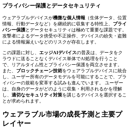
プライバシー保護とデータセキュリティ
ウェアラブルデバイスが
機微な個人情報
（生体データ、位置
情報、行動データなど）を継続的に収集する特性上、
プライ
バシー保護
とデータセキュリティは極めて重要な課題です。
攻撃者によるデータ傍受や不正操作、デバイスの紛失・盗難
による情報漏えいなどのリスクが存在します。
この課題に対し、
エッジAIデバイス
の普及は、データをク
ラウドに送ることなくデバイス単体でAI処理を行うこと
で、リアルタイム性とプライバシー保護を両立させます。
また、
ブロックチェーン技術
をウェアラブルデバイスに統合
し、ユーザー所有のデータモデルを可能にすることで、プラ
イバシーの規範を変革する試みも進んでいます。 ユーザー
は、自身のデータがどのように収集・利用されるかを理解
し、
適切なセキュリティ対策
を講じるデバイスを選択するこ
とが求められます。
ウェアラブル市場の成長予測と主要プ
レイヤー