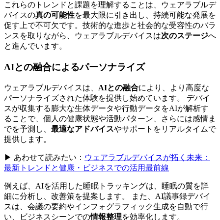
これらのトレンドと課題を理解することは、ウェアラブルデ
バイスの
真の可能性
を最大限に引き出し、持続可能な発展を
促す上で不可欠です。技術的な進歩と社会的な受容性のバラ
ンスを取りながら、ウェアラブルデバイスは
次のステージ
へ
と進んでいます。
AIとの融合によるパーソナライズ
ウェアラブルデバイスは、
AIとの融合
により、より高度な
パーソナライズされた体験を提供し始めています。 デバイ
スが収集する膨大な生体データや行動データをAIが解析す
ることで、個人の健康状態や活動パターン、さらには感情ま
でを予測し、
最適なアドバイス
やサポートをリアルタイムで
提供します。
▶ あわせて読みたい：
ウェアラブルデバイスが拓く未来：
最新トレンドと健康・ビジネスでの活用最前線
例えば、AIを活用した睡眠トラッキングは、睡眠の質を詳
細に分析し、改善策を提案します。 また、AI議事録デバイ
スは、会議の要約やインフォグラフィック生成を自動で行
い、ビジネスシーンでの
情報整理
を効率化します。