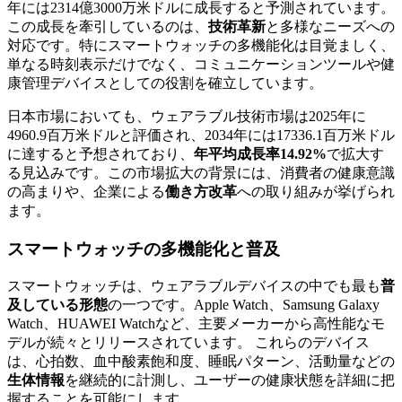
年には2314億3000万米ドルに成長すると予測されています。
この成長を牽引しているのは、
技術革新
と多様なニーズへの
対応です。特にスマートウォッチの多機能化は目覚ましく、
単なる時刻表示だけでなく、コミュニケーションツールや健
康管理デバイスとしての役割を確立しています。
日本市場においても、ウェアラブル技術市場は2025年に
4960.9百万米ドルと評価され、2034年には17336.1百万米ドル
に達すると予想されており、
年平均成長率14.92%
で拡大す
る見込みです。この市場拡大の背景には、消費者の健康意識
の高まりや、企業による
働き方改革
への取り組みが挙げられ
ます。
スマートウォッチの多機能化と普及
スマートウォッチは、ウェアラブルデバイスの中でも最も
普
及している形態
の一つです。Apple Watch、Samsung Galaxy
Watch、HUAWEI Watchなど、主要メーカーから高性能なモ
デルが続々とリリースされています。 これらのデバイス
は、心拍数、血中酸素飽和度、睡眠パターン、活動量などの
生体情報
を継続的に計測し、ユーザーの健康状態を詳細に把
握することを可能にします。