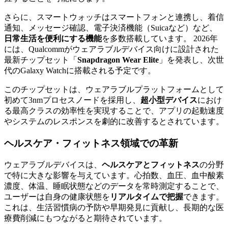
さらに、スマートウォッチはスマートフォンと連携し、着信
通知、メッセージ確認、電子決済機能（Suicaなど）など、
日常生活を便利にする機能
を多数搭載しています。 2026年
には、Qualcommがウェアラブルデバイス向けに設計された
最新チップセット「
Snapdragon Wear Elite
」を発表し、次世
代のGalaxy Watchに搭載される予定です。
このチップセットは、ウェアラブルプラットフォームとして
初めて3nmプロセスノードを採用し、
超小型デバイス
におけ
る最高クラスの効率性を実現することで、アプリの起動速度
やシステムのレスポンスを劇的に改善するとされています。
ヘルスケア・フィットネス領域での革新
ウェアラブルデバイスは、
ヘルスケアとフィットネス
の分野
で特に大きな影響を与えています。心拍数、血圧、血中酸素
濃度、体温、睡眠状態などのデータを常時測定することで、
ユーザーは自身の健康状態を
リアルタイムで把握
できます。
これは、生活習慣病の予防や早期発見に貢献し、長期的な医
療費削減にもつながると期待されています。