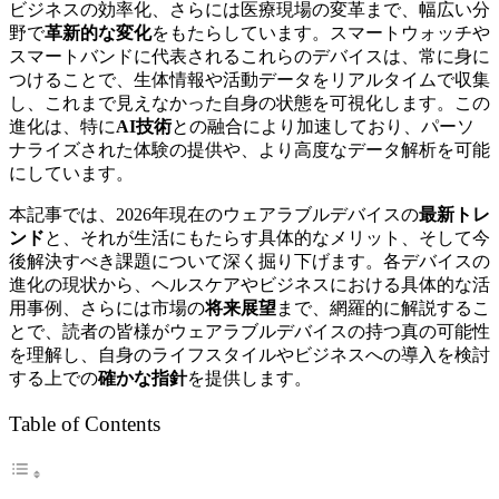
ビジネスの効率化、さらには医療現場の変革まで、幅広い分
野で
革新的な変化
をもたらしています。スマートウォッチや
スマートバンドに代表されるこれらのデバイスは、常に身に
つけることで、生体情報や活動データをリアルタイムで収集
し、これまで見えなかった自身の状態を可視化します。この
進化は、特に
AI技術
との融合により加速しており、パーソ
ナライズされた体験の提供や、より高度なデータ解析を可能
にしています。
本記事では、2026年現在のウェアラブルデバイスの
最新トレ
ンド
と、それが生活にもたらす具体的なメリット、そして今
後解決すべき課題について深く掘り下げます。各デバイスの
進化の現状から、ヘルスケアやビジネスにおける具体的な活
用事例、さらには市場の
将来展望
まで、網羅的に解説するこ
とで、読者の皆様がウェアラブルデバイスの持つ真の可能性
を理解し、自身のライフスタイルやビジネスへの導入を検討
する上での
確かな指針
を提供します。
Table of Contents