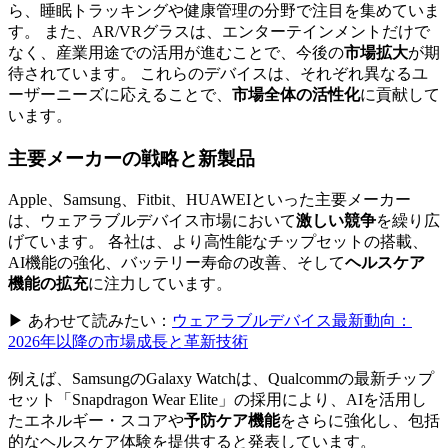
ら、睡眠トラッキングや健康管理の分野で注目を集めていま
す。 また、AR/VRグラスは、エンターテインメントだけで
なく、産業用途での活用が進むことで、今後の
市場拡大
が期
待されています。 これらのデバイスは、それぞれ異なるユ
ーザーニーズに応えることで、
市場全体の活性化
に貢献して
います。
主要メーカーの戦略と新製品
Apple、Samsung、Fitbit、HUAWEIといった主要メーカー
は、ウェアラブルデバイス市場において
激しい競争
を繰り広
げています。 各社は、より高性能なチップセットの搭載、
AI機能の強化、バッテリー寿命の改善、そして
ヘルスケア
機能の拡充
に注力しています。
▶ あわせて読みたい：
ウェアラブルデバイス最新動向：
2026年以降の市場成長と革新技術
例えば、SamsungのGalaxy Watchは、Qualcommの最新チップ
セット「Snapdragon Wear Elite」の採用により、AIを活用し
たエネルギー・スコアや
予防ケア機能
をさらに強化し、包括
的なヘルスケア体験を提供すると発表しています。