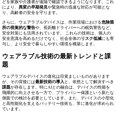
どを家族や介護者が遠隔で確認できるようになります。これ
により、
異変の早期発見
や緊急時の迅速な対応が可能とな
り、高齢者の安全を守ります。
さらに、ウェアラブルデバイスは、作業現場における
危険箇
所の視覚的な警告
や、長距離ドライバーへの眠気警告など、
安全対策にも活用されています。 これらの技術は、個人の
安全意識を高めるだけでなく、社会全体の
リスク低減
にも寄
与し、より安全で暮らしやすい環境を構築します。
ウェアラブル技術の最新トレンドと課
題
ウェアラブルデバイスの進化は目覚ましいものがあります
が、その背後には
最新技術の導入
と、依然として解決すべき
課題
が存在します。特にAIとの融合は、デバイスの性能を
飛躍的に向上させる一方で、プライバシー保護という新たな
側面での検討を必要としています。また、デバイスの小型化
と高性能化を支えるバッテリー技術も、常に進化が求められ
ています。