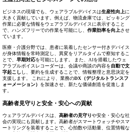
ビジネスの現場でも、ウェアラブルデバイスは
生産性向上
に
大きく貢献しています。例えば、物流倉庫では、ピッキング
作業に必要な情報をウェアラブルデバイスに表示すること
で、ハンズフリーでの作業を可能にし、
作業効率を向上
させ
ています。
医療・介護分野では、患者に装着したセンサー付きデバイス
が身体情報を常時測定し、異変をリアルタイムで察知するこ
とで、
早期対応
を可能にします。 また、AIを搭載したウェ
アラブルボイスレコーダーは、会議や商談の内容を
自動で文
字起こし
し、要約を生成することで、情報整理と意思決定を
支援します。 これにより、業務の
DX（デジタルトランスフ
ォーメーション）
を加速させ、新たな価値創造を促進しま
す。
高齢者見守りと安全・安心への貢献
ウェアラブルデバイスは、
高齢者の見守り
や安全・安心な社
会の実現にも貢献します。高齢者がスマートウォッチやスマ
ートリングを装着することで、心拍数や活動量、位置情報な