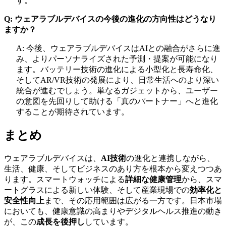
す。
Q: ウェアラブルデバイスの今後の進化の方向性はどうなり
ますか？
A: 今後、ウェアラブルデバイスはAIとの融合がさらに進
み、よりパーソナライズされた予測・提案が可能になり
ます。バッテリー技術の進化による小型化と長寿命化、
そしてAR/VR技術の発展により、日常生活へのより深い
統合が進むでしょう。単なるガジェットから、ユーザー
の意図を先回りして助ける「真のパートナー」へと進化
することが期待されています。
まとめ
ウェアラブルデバイスは、
AI技術
の進化と連携しながら、
生活、健康、そしてビジネスのあり方を根本から変えつつあ
ります。スマートウォッチによる
詳細な健康管理
から、スマ
ートグラスによる新しい体験、そして産業現場での
効率化と
安全性向上
まで、その応用範囲は広がる一方です。日本市場
においても、健康意識の高まりやデジタルヘルス推進の動き
が、この
成長を後押し
しています。