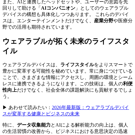
また、AIと連携したヘッドセットや、ユーザーの意図を先
回りして助ける「
AIコンパニオン
」としてのウェアラブル
デバイスの構想も具体化しつつあります。 これらのデバイ
スは、エンターテインメントだけでなく、
産業分野
や医療分
野での活用も期待されています。
ウェアラブルが拓く未来のライフスタ
イル
ウェアラブルデバイスは、
ライフスタイル
をよりスマートで
豊かに変革する可能性を秘めています。常に身につけている
ことで、さまざまな情報にアクセスし、周囲の環境とシーム
レスに連携できるようになります。この技術は、個人の
利便
性向上
だけでなく、社会全体の課題解決にも貢献するでしょ
う。
▶ あわせて読みたい：
2026年最新版：ウェアラブルデバイ
スが変革する健康とビジネスの未来
特に、
データ収集能力
とAIによる解析能力の向上は、個人
の生活習慣の改善から、ビジネスにおける意思決定の迅速