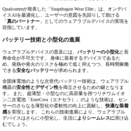
Qualcommが発表した「Snapdragon Wear Elite」は、オンデバ
イスAIを最適化し、ユーザーの意図を先回りして助ける
「
真のパートナー
」としてのウェアラブルデバイスの実現を
目指しています。
バッテリー技術と小型化の進展
ウェアラブルデバイスの普及には、
バッテリーの小型化
と長
寿命化が不可欠です。 身体に装着するデバイスであるた
め、発熱や発火のリスクを極めて低く抑えつつ、長時間稼働
できる
安全なバッテリー
が求められます。
全固体電池のような次世代バッテリー技術は、ウェアラブル
機器の
安全性とデザイン性
を両立させるための鍵となりま
す。 また、超薄型・小型なのに高容量を持つリチウムイオ
ン二次電池「EnerCera（エナセラ）」のような技術は、セン
サーのさらなる薄型化や柔軟性の向上に貢献し、
快適な装着
感
を実現します。 これらの技術進展により、ウェアラブル
デバイスはさらに小型化し、生活に
よりシームレスに
溶け込
むでしょう。