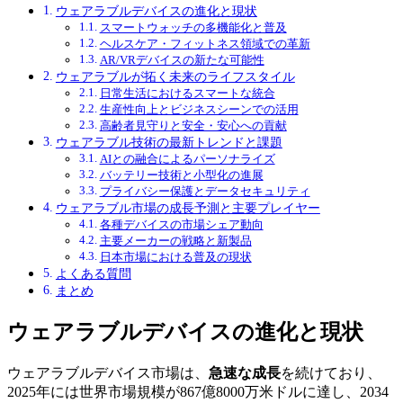
ウェアラブルデバイスの進化と現状
スマートウォッチの多機能化と普及
ヘルスケア・フィットネス領域での革新
AR/VRデバイスの新たな可能性
ウェアラブルが拓く未来のライフスタイル
日常生活におけるスマートな統合
生産性向上とビジネスシーンでの活用
高齢者見守りと安全・安心への貢献
ウェアラブル技術の最新トレンドと課題
AIとの融合によるパーソナライズ
バッテリー技術と小型化の進展
プライバシー保護とデータセキュリティ
ウェアラブル市場の成長予測と主要プレイヤー
各種デバイスの市場シェア動向
主要メーカーの戦略と新製品
日本市場における普及の現状
よくある質問
まとめ
ウェアラブルデバイスの進化と現状
ウェアラブルデバイス市場は、
急速な成長
を続けており、
2025年には世界市場規模が867億8000万米ドルに達し、2034