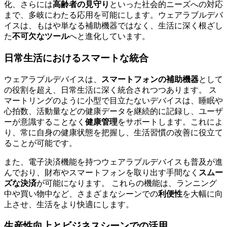
化、さらには
高齢者の見守り
といった社会的ニーズへの対応
まで、多岐にわたる応用を可能にします。ウェアラブルデバ
イスは、もはや単なる補助機器ではなく、生活に深く根ざし
た
不可欠なツール
へと進化しています。
日常生活におけるスマートな統合
ウェアラブルデバイスは、
スマートフォンの補助機器
として
の役割を超え、日常生活に深く統合されつつあります。 ス
マートリングのように小型で目立たないデバイスは、睡眠や
心拍数、活動量などの健康データを継続的に記録し、ユーザ
ーが意識することなく
健康管理
をサポートします。これによ
り、常に自身の健康状態を把握し、生活習慣の改善に役立て
ることが可能です。
また、電子決済機能を持つウェアラブルデバイスも普及が進
んでおり、財布やスマートフォンを取り出す手間なく
スムー
ズな決済
が可能になります。 これらの機能は、ランニング
中や買い物中など、さまざまなシーンでの
利便性
を大幅に向
上させ、生活をより快適にします。
生産性向上とビジネスシーンでの活用