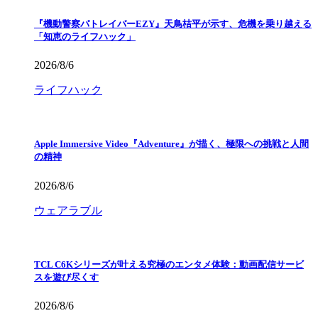
『機動警察パトレイバーEZY』天鳥桔平が示す、危機を乗り越える
「知恵のライフハック」
2026/8/6
ライフハック
Apple Immersive Video『Adventure』が描く、極限への挑戦と人間
の精神
2026/8/6
ウェアラブル
TCL C6Kシリーズが叶える究極のエンタメ体験：動画配信サービ
スを遊び尽くす
2026/8/6