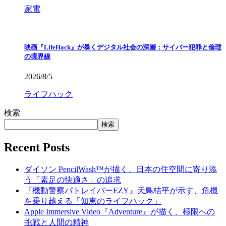
家電
映画『LifeHack』が暴くデジタル社会の深層：サイバー犯罪と倫理
の境界線
2026/8/5
ライフハック
検索
検索
Recent Posts
ダイソン PencilWash™が描く、日本の住空間に寄り添
う「素足の快適さ」の追求
『機動警察パトレイバーEZY』天鳥桔平が示す、危機
を乗り越える「知恵のライフハック」
Apple Immersive Video『Adventure』が描く、極限への
挑戦と人間の精神