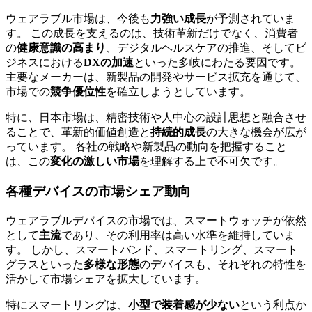
ウェアラブル市場は、今後も
力強い成長
が予測されていま
す。 この成長を支えるのは、技術革新だけでなく、消費者
の
健康意識の高まり
、デジタルヘルスケアの推進、そしてビ
ジネスにおける
DXの加速
といった多岐にわたる要因です。
主要なメーカーは、新製品の開発やサービス拡充を通じて、
市場での
競争優位性
を確立しようとしています。
特に、日本市場は、精密技術や人中心の設計思想と融合させ
ることで、革新的価値創造と
持続的成長
の大きな機会が広が
っています。 各社の戦略や新製品の動向を把握すること
は、この
変化の激しい市場
を理解する上で不可欠です。
各種デバイスの市場シェア動向
ウェアラブルデバイスの市場では、スマートウォッチが依然
として
主流
であり、その利用率は高い水準を維持していま
す。 しかし、スマートバンド、スマートリング、スマート
グラスといった
多様な形態
のデバイスも、それぞれの特性を
活かして市場シェアを拡大しています。
特にスマートリングは、
小型で装着感が少ない
という利点か