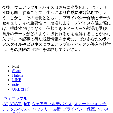
今後、ウェアラブルデバイスはさらに小型化し、バッテリー
性能も向上することで、生活に
より自然に溶け込む
でしょ
う。しかし、その進化とともに、
プライバシー保護
とデータ
セキュリティの重要性は一層増します。デバイスを選ぶ際に
は、機能性だけでなく、信頼できるメーカーの製品を選び、
自身のデータがどのように扱われるかを理解することが不可
欠です。本記事で得た最新情報を参考に、ぜひあなたの
ライ
フスタイルやビジネス
にウェアラブルデバイスの導入を検討
し、その無限の可能性を体験してください。
Post
Share
Hatena
LINE
note
URLコピー
-
ウェアラブル
-
AI
,
AR/VR
,
IoT
,
ウェアラブルデバイス
,
スマートウォッチ
,
デジタルヘルス
,
バッテリー技術
,
プライバシー保護
,
ヘルス