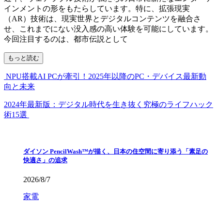
インメントの形をもたらしています。特に、拡張現実
（AR）技術は、現実世界とデジタルコンテンツを融合さ
せ、これまでにない没入感の高い体験を可能にしています。
今回注目するのは、都市伝説として
もっと読む
NPU搭載AI PCが牽引！2025年以降のPC・デバイス最新動
向と未来
2024年最新版：デジタル時代を生き抜く究極のライフハック
術15選
ダイソン PencilWash™が描く、日本の住空間に寄り添う「素足の
快適さ」の追求
2026/8/7
家電