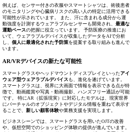
例えば、センサー付きの衣服やスマートシャツは、術後患者
のモニタリングや心臓病リスクの高い人の特定に活用できる
可能性が示されています。 また、汗に含まれる成分から運
動強度を計測するウェアラブルセンサーも開発され、
最適な
運動ペース
の把握に役立っています。 予防医療の推進にお
いて、ウェアラブルデバイスが収集したデータをAIで分析
し、
個人に最適化された予防策
を提案する取り組みも進んで
います。
AR/VRデバイスの新たな可能性
スマートグラスやヘッドマウントディスプレイといった
アイ
ウェア型ウェアラブルデバイス
も、進化を遂げています。
スマートグラスは、視界に大画面で情報を表示できる点が特
徴で、動画鑑賞や写真・動画撮影、ハンズフリー通話が可能
です。 特にAR（拡張現実）に対応したモデルは、現実世界
にバーチャルのオブジェクトやデジタル情報を重ねて表示す
ることで、
新しい顧客体験
や業務支援を実現します。
ビジネスシーンでは、スマートグラスを用いたOJTの改善
や、仮想空間でのショッピング体験の提供が進んでいます。