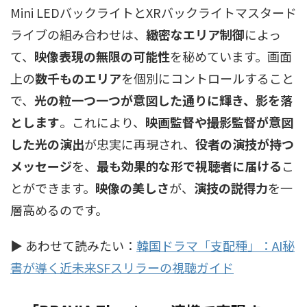
Mini LEDバックライトとXRバックライトマスタード
ライブの組み合わせは、
緻密なエリア制御
によっ
て、
映像表現の無限の可能性
を秘めています。画面
上の
数千ものエリア
を個別にコントロールすること
で、
光の粒一つ一つが意図した通りに輝き、影を落
とします
。これにより、
映画監督や撮影監督が意図
した光の演出
が忠実に再現され、
役者の演技が持つ
メッセージ
を、
最も効果的な形で視聴者に届ける
こ
とができます。
映像の美しさ
が、
演技の説得力
を一
層高めるのです。
▶ あわせて読みたい：
韓国ドラマ「支配種」：AI秘
書が導く近未来SFスリラーの視聴ガイド