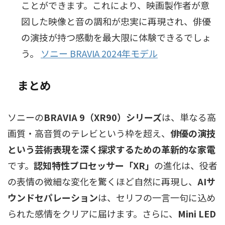
ことができます。これにより、映画製作者が意
図した映像と音の調和が忠実に再現され、俳優
の演技が持つ感動を最大限に体験できるでしょ
う。
ソニー BRAVIA 2024年モデル
まとめ
ソニーの
BRAVIA 9（XR90）シリーズ
は、単なる高
画質・高音質のテレビという枠を超え、
俳優の演技
という芸術表現を深く探求するための革新的な家電
です。
認知特性プロセッサー「XR」
の進化は、役者
の表情の微細な変化を驚くほど自然に再現し、
AIサ
ウンドセパレーション
は、セリフの一言一句に込め
られた感情をクリアに届けます。さらに、
Mini LED