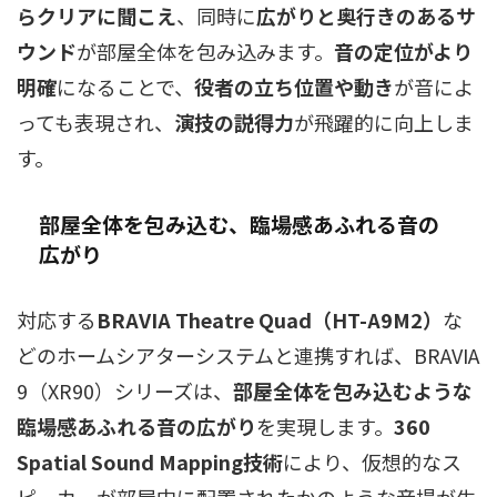
らクリアに聞こえ
、同時に
広がりと奥行きのあるサ
ウンド
が部屋全体を包み込みます。
音の定位がより
明確
になることで、
役者の立ち位置や動き
が音によ
っても表現され、
演技の説得力
が飛躍的に向上しま
す。
部屋全体を包み込む、臨場感あふれる音の
広がり
対応する
BRAVIA Theatre Quad（HT-A9M2）
な
どのホームシアターシステムと連携すれば、BRAVIA
9（XR90）シリーズは、
部屋全体を包み込むような
臨場感あふれる音の広がり
を実現します。
360
Spatial Sound Mapping技術
により、仮想的なス