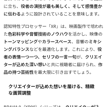
に立ち、
役者の演技が最も美しく、そして感情豊か
に伝わる
ように設計されていることを意味します。
認知特性プロセッサー「XR」は、映画製作で培われ
た
色彩科学や音響技術のノウハウ
を活かし、映像の
トーンマッピング
や
カラースペース
、音響の
ミキシ
ングバランス
などを最適化します。これにより、
役
者の表情一つ一つ、セリフの一言一句
が、
クリエイ
ターが込めた深い想い
と共に視聴者に届けられ、
作
品の持つ芸術性
を最大限に引き出すでしょう。
クリエイターが込めた想いを届ける、精緻
な画質調整
BRAVIA 9（XR90）シリーズは、
クリエイターが込