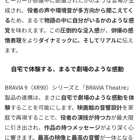
ピーカーが部屋中に配置されたかのような音場が生
成され、
役者の声や環境音が多方向から聞こえてく
る
ため、まるで
物語の中に自分がいるかのような感
覚
を味わえます。この
圧倒的な没入感
が、
俳優の感
情表現
をより
ダイナミックに、そしてリアルに
伝え
ます。
自宅で体験する、まるで劇場のような感動
BRAVIA 9（XR90）シリーズと「BRAVIA Theatre」
製品の連携は、まさに
自宅で劇場のような感動を体
験
することを可能にします。
映画館の音響設計
を家
庭で再現することで、
役者の演技が持つ力
が最大限
に引き出され、
作品の持つメッセージ
がより深く心
に響きます。
最高の映像と最高の音響
が一体となる