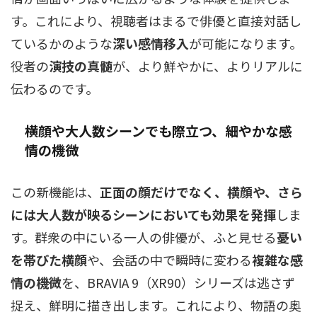
す。これにより、視聴者はまるで俳優と直接対話し
ているかのような
深い感情移入
が可能になります。
役者の
演技の真髄
が、より鮮やかに、よりリアルに
伝わるのです。
横顔や大人数シーンでも際立つ、細やかな感
情の機微
この新機能は、
正面の顔だけでなく、横顔や、さら
には大人数が映るシーンにおいても効果を発揮
しま
す。群衆の中にいる一人の俳優が、ふと見せる
憂い
を帯びた横顔
や、会話の中で瞬時に変わる
複雑な感
情の機微
を、BRAVIA 9（XR90）シリーズは逃さず
捉え、鮮明に描き出します。これにより、物語の奥