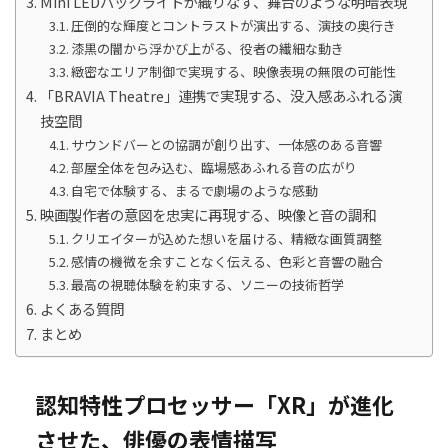
Mini LEDバックライトが織りなす、舞台のような明暗表現
圧倒的な輝度とコントラストが演出する、演技の奥行き
漆黒の闇から浮かび上がる、役者の繊細な動き
緻密なエリア制御で実現する、映像表現の無限の可能性
「BRAVIA Theatre」連携で実現する、没入感あふれる演
技空間
サウンドバーとの協調が創り出す、一体感のある音響
部屋全体を包み込む、臨場感あふれる音の広がり
自宅で体験する、まるで劇場のような感動
映画製作者の意図を忠実に再現する、映像と音の調和
クリエイターが込めた想いを届ける、精緻な画質調整
感情の機微を余すことなく伝える、色彩と音響の融合
最高の視聴体験を約束する、ソニーの技術哲学
よくある質問
まとめ
認知特性プロセッサー「XR」が進化
させた、俳優の表情描写