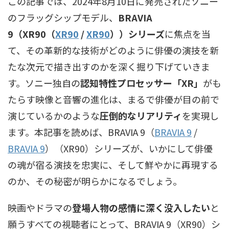
この記事では、2024年8月10日に発売されたソニー
のフラッグシップモデル、
BRAVIA
9（
XR90（
XR90
/
XR90
）
）シリーズ
に焦点を当
て、その革新的な技術がどのように俳優の演技を新
たな次元で描き出すのかを深く掘り下げていきま
す。ソニー独自の
認知特性プロセッサー「XR」
がも
たらす映像と音響の進化は、まるで俳優が目の前で
演じているかのような
圧倒的なリアリティ
を実現し
ます。本記事を読めば、
BRAVIA 9（
BRAVIA 9
/
BRAVIA 9
）
（XR90）シリーズが、いかにして俳優
の魂が宿る演技を忠実に、そして鮮やかに再現する
のか、その秘密が明らかになるでしょう。
映画やドラマの
登場人物の感情に深く没入したい
と
願うすべての視聴者にとって、BRAVIA 9（XR90）シ