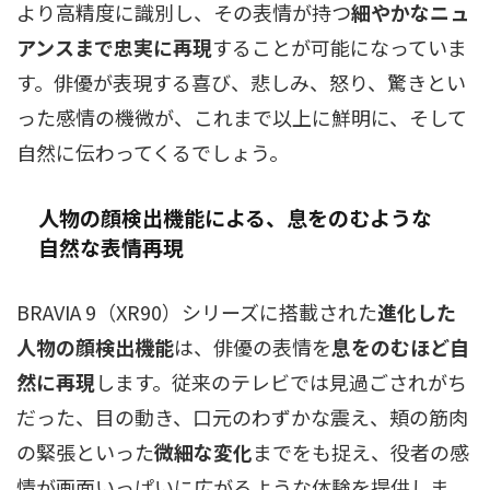
より高精度に識別し、その表情が持つ
細やかなニュ
アンスまで忠実に再現
することが可能になっていま
す。俳優が表現する喜び、悲しみ、怒り、驚きとい
った感情の機微が、これまで以上に鮮明に、そして
自然に伝わってくるでしょう。
人物の顔検出機能による、息をのむような
自然な表情再現
BRAVIA 9（XR90）シリーズに搭載された
進化した
人物の顔検出機能
は、俳優の表情を
息をのむほど自
然に再現
します。従来のテレビでは見過ごされがち
だった、目の動き、口元のわずかな震え、頬の筋肉
の緊張といった
微細な変化
までをも捉え、役者の感
情が画面いっぱいに広がるような体験を提供しま