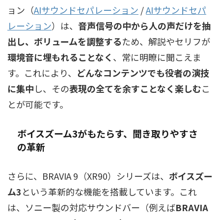
ョン（
AIサウンドセパレーション
/
AIサウンドセパ
レーション
）
は、
音声信号の中から人の声だけを抽
出し、ボリュームを調整する
ため、解説やセリフが
環境音に埋もれることなく
、常に明瞭に聞こえま
す。これにより、
どんなコンテンツでも役者の演技
に集中
し、その
表現の全てを余すことなく楽しむ
こ
とが可能です。
ボイスズーム3がもたらす、聞き取りやすさ
の革新
さらに、BRAVIA 9（XR90）シリーズは、
ボイスズー
ム3
という革新的な機能を搭載しています。これ
は、ソニー製の対応サウンドバー（例えば
BRAVIA