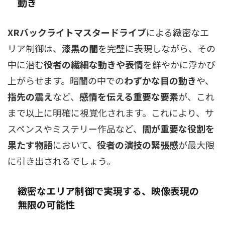
動き
XRバックライトマスタードライブ
による緻密なエ
リア制御は、
漆黒の闇
を完璧に表現しながら、その
中に潜む
役者の繊細な動きや表情
を鮮やかに浮かび
上がらせます。暗闇の中での
わずかな目の動き
や、
指先の震え
など、
感情を伝える重要な要素
が、これ
まで以上に明確に視覚化されます。これにより、サ
スペンスやミステリー作品など、
闇が重要な役割を
果たす物語
において、
役者の演技の緊張感
が最大限
に引き出されるでしょう。
緻密なエリア制御で実現する、映像表現の
無限の可能性