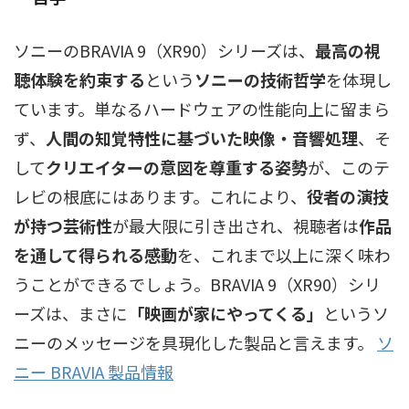
ソニーのBRAVIA 9（XR90）シリーズは、
最高の視
聴体験を約束する
という
ソニーの技術哲学
を体現し
ています。単なるハードウェアの性能向上に留まら
ず、
人間の知覚特性に基づいた映像・音響処理
、そ
して
クリエイターの意図を尊重する姿勢
が、このテ
レビの根底にはあります。これにより、
役者の演技
が持つ芸術性
が最大限に引き出され、視聴者は
作品
を通して得られる感動
を、これまで以上に深く味わ
うことができるでしょう。BRAVIA 9（XR90）シリ
ーズは、まさに
「映画が家にやってくる」
というソ
ニーのメッセージを具現化した製品と言えます。
ソ
ニー BRAVIA 製品情報