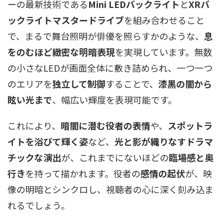
ーの最新技術である
Mini LEDバックライト
と
XRバ
ックライトマスタードライブ
を組み合わせること
で、まるで舞台照明が俳優を照らすかのような、
息
をのむほど緻密な明暗表現
を実現しています。無数
の小さなLEDが画面全体に敷き詰められ、一つ一つ
のエリアを
独立して制御
することで、
漆黒の闇から
眩い光まで
、幅広い輝度を表現可能です。
これにより、
暗闇に潜む役者の表情
や、
スポットラ
イトを浴びて輝く姿
など、
光と影が織りなすドラマ
チックな演出
が、これまでにないほどの
臨場感と奥
行き
を持って描かれます。役者の
感情の起伏
が、映
像の明暗とシンクロし、視聴者の心に深く刻み込ま
れるでしょう。