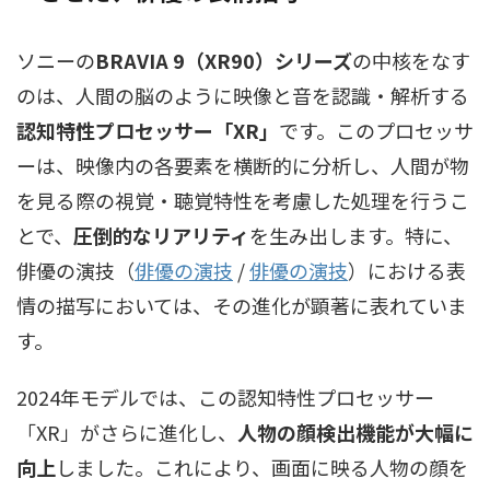
ソニーの
BRAVIA 9（XR90）シリーズ
の中核をなす
のは、人間の脳のように映像と音を認識・解析する
認知特性プロセッサー「XR」
です。このプロセッサ
ーは、映像内の各要素を横断的に分析し、人間が物
を見る際の視覚・聴覚特性を考慮した処理を行うこ
とで、
圧倒的なリアリティ
を生み出します。特に、
俳優の演技（
俳優の演技
/
俳優の演技
）
における表
情の描写においては、その進化が顕著に表れていま
す。
2024年モデルでは、この認知特性プロセッサー
「XR」がさらに進化し、
人物の顔検出機能が大幅に
向上
しました。これにより、画面に映る人物の顔を