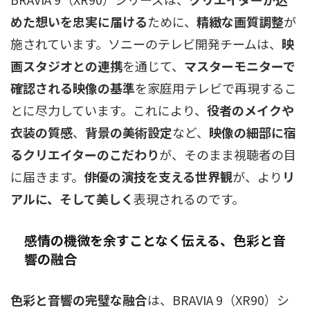
めた想いを忠実に届ける
ために、
精緻な画質調整
が
施されています。ソニーのテレビ開発チームは、
映
画スタジオとの連携
を通じて、
マスターモニターで
確認される映像の基準
を家庭用テレビで再現するこ
とに尽力しています。これにより、
役者のメイクや
衣装の質感
、
背景の美術設定
など、
映像の細部に宿
るクリエイターのこだわり
が、そのまま視聴者の目
に届きます。
俳優の演技を支える世界観
が、より
リ
アルに、そして美しく
表現されるのです。
感情の機微を余すことなく伝える、色彩と音
響の融合
色彩と音響の完璧な融合
は、BRAVIA 9（XR90）シ