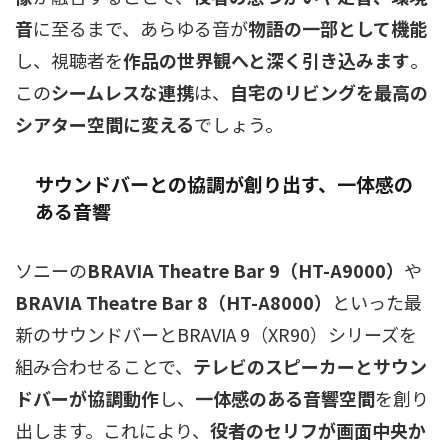
音
に至るまで、あらゆる音が
物語の一部として機能
し、視聴者を
作品の世界観へと深く引き込みます
。
この
シームレスな連携
は、
自宅のリビングを最高の
シアター空間に変える
でしょう。
サウンドバーとの協調が創り出す、一体感の
ある音響
ソニーの
BRAVIA Theatre Bar 9（HT-A9000）
や
BRAVIA Theatre Bar 8（HT-A8000）
といった最
新のサウンドバーとBRAVIA 9（XR90）シリーズを
組み合わせることで、
テレビのスピーカーとサウン
ドバーが協調動作
し、
一体感のある音響空間
を創り
出します。これにより、
役者のセリフが画面中央か