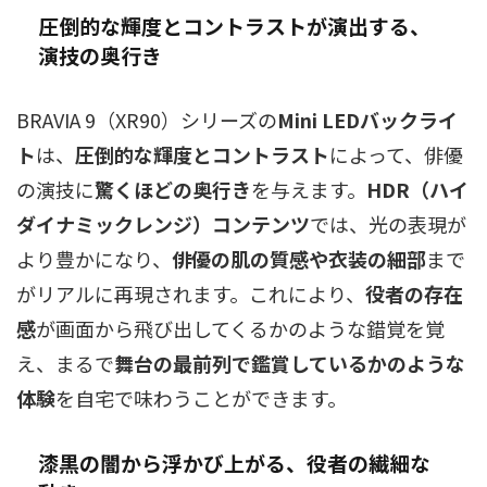
圧倒的な輝度とコントラストが演出する、
演技の奥行き
BRAVIA 9（XR90）シリーズの
Mini LEDバックライ
ト
は、
圧倒的な輝度とコントラスト
によって、俳優
の演技に
驚くほどの奥行き
を与えます。
HDR（ハイ
ダイナミックレンジ）コンテンツ
では、光の表現が
より豊かになり、
俳優の肌の質感や衣装の細部
まで
がリアルに再現されます。これにより、
役者の存在
感
が画面から飛び出してくるかのような錯覚を覚
え、まるで
舞台の最前列で鑑賞しているかのような
体験
を自宅で味わうことができます。
漆黒の闇から浮かび上がる、役者の繊細な