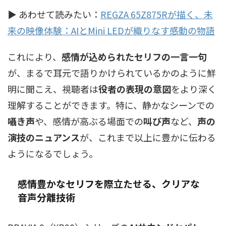
▶ あわせて読みたい：
REGZA 65Z875Rが描く、未
来の映像体験：AIとMini LEDが織りなす感動の物語
これにより、
感情が込められたセリフの一言一句
が、まるで耳元で語りかけられているかのように鮮
明に聞こえ、視聴者は
役者の表現の意図
をより深く
理解することができます。特に、静かなシーンでの
囁き声
や、感情が高ぶる場面での
叫び声
など、
声の
演技のニュアンス
が、これまで以上に豊かに伝わる
ようになるでしょう。
感情豊かなセリフを際立たせる、クリアな
音声分離技術