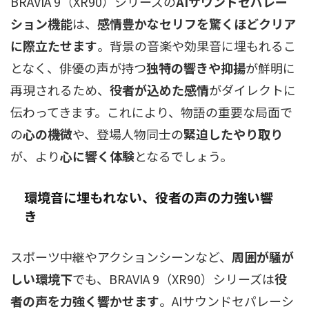
BRAVIA 9（XR90）シリーズの
AIサウンドセパレー
ション機能
は、
感情豊かなセリフを驚くほどクリア
に際立たせます
。背景の音楽や効果音に埋もれるこ
となく、俳優の声が持つ
独特の響きや抑揚
が鮮明に
再現されるため、
役者が込めた感情
がダイレクトに
伝わってきます。これにより、物語の重要な局面で
の
心の機微
や、登場人物同士の
緊迫したやり取り
が、より
心に響く体験
となるでしょう。
環境音に埋もれない、役者の声の力強い響
き
スポーツ中継やアクションシーンなど、
周囲が騒が
しい環境下
でも、BRAVIA 9（XR90）シリーズは
役
者の声を力強く響かせます
。
AIサウンドセパレーシ