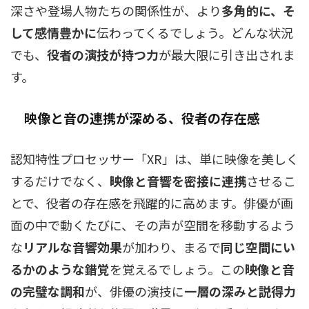
深さや登場人物たちの関係性が、より
多角的に、そ
して感情豊かに
伝わってくるでしょう。どんな状況
でも、
役者の演技が持つ力
が最大限に引き出されま
す。
映像と音の連携が深める、役者の存在感
認知特性プロセッサー「XR」は、単に映像を美しく
するだけでなく、
映像と音響を密接に連携
させるこ
とで、役者の存在感を飛躍的に高めます。俳優が画
面の中で動くたびに、その声が空間を移動するよう
な
リアルな音響効果
が加わり、まるで
同じ空間にい
るかのような錯覚
を覚えるでしょう。この
映像と音
の完璧な調和
が、俳優の演技に
一層の深みと説得力