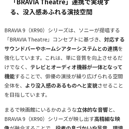
「BRAVIA Theatre」連携で実現す
る、没入感あふれる演技空間
BRAVIA 9（XR90）シリーズは、ソニーが提唱する
「BRAVIA Theatre」コンセプトに基づき、
対応する
サウンドバーやホームシアターシステムとの連携
を
強化しています。これは、単に音質を向上させるだ
けでなく、
テレビとオーディオ機器が一体となって
機能
することで、俳優の演技が繰り広げられる空間
全体を、
より没入感のあるものへと変貌
させること
を目指しています。
まるで映画館にいるかのような
立体的な音響
と、
BRAVIA 9（XR90）シリーズが映し出す
高精細な映
像
が融合することで、
役者の息づかいや足音、環境