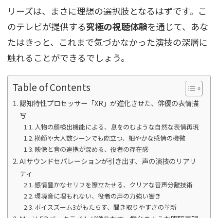
リーズは、まさに理想の選択肢となるはずです。こ
のテレビが提供する
究極の視聴体験
を通じて、あな
たはきっと、これまで気づかなかった演技の深層に
触れることができるでしょう。
Table of Contents
認知特性プロセッサー「XR」が進化させた、俳優の表情描
写
人物の顔検出機能による、息をのむような自然な表情再現
横顔や大人数シーンでも際立つ、細やかな感情の機微
映像と音の連携が深める、役者の存在感
AIサウンドセパレーションが引き出す、声の演技のリアリ
ティ
感情豊かなセリフを際立たせる、クリアな音声分離技術
環境音に埋もれない、役者の声の力強い響き
ボイスズーム3がもたらす、聞き取りやすさの革新