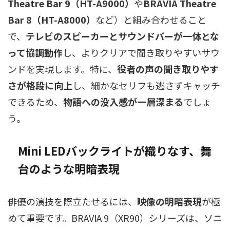
Theatre Bar 9（HT-A9000）
や
BRAVIA Theatre
Bar 8（HT-A8000）
など）と組み合わせること
で、
テレビのスピーカーとサウンドバーが一体とな
って協調動作
し、よりクリアで聞き取りやすいサウ
ンドを実現します。特に、
役者の声の聞き取りやす
さが格段に向上
し、細かなセリフも逃さずキャッチ
できるため、
物語への没入感が一層深まる
でしょ
う。
Mini LEDバックライトが織りなす、舞
台のような明暗表現
俳優の演技を際立たせるには、
映像の明暗表現
が極
めて重要です。BRAVIA 9（XR90）シリーズは、ソニ