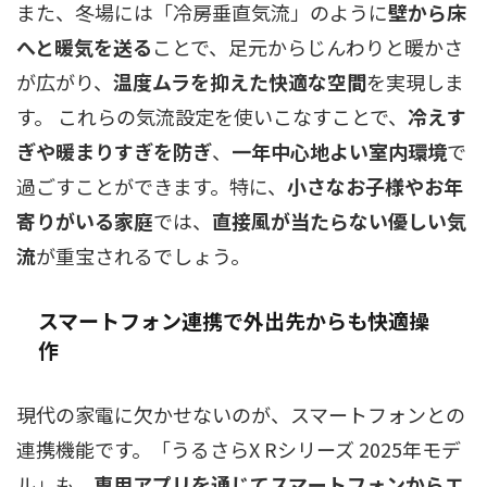
また、冬場には「冷房垂直気流」のように
壁から床
へと暖気を送る
ことで、足元からじんわりと暖かさ
が広がり、
温度ムラを抑えた快適な空間
を実現しま
す。 これらの気流設定を使いこなすことで、
冷えす
ぎや暖まりすぎを防ぎ
、
一年中心地よい室内環境
で
過ごすことができます。特に、
小さなお子様やお年
寄りがいる家庭
では、
直接風が当たらない優しい気
流
が重宝されるでしょう。
スマートフォン連携で外出先からも快適操
作
現代の家電に欠かせないのが、スマートフォンとの
連携機能です。「うるさらX Rシリーズ 2025年モデ
ル」も、
専用アプリを通じてスマートフォンからエ