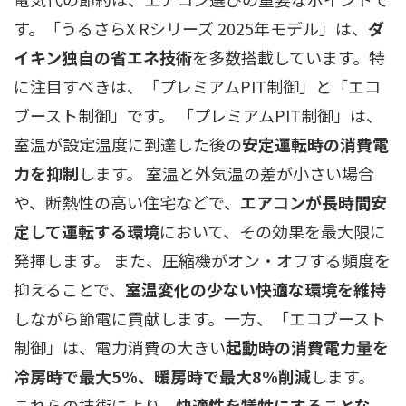
す。「うるさらX Rシリーズ 2025年モデル」は、
ダ
イキン独自の省エネ技術
を多数搭載しています。特
に注目すべきは、「プレミアムPIT制御」と「エコ
ブースト制御」です。 「プレミアムPIT制御」は、
室温が設定温度に到達した後の
安定運転時の消費電
力を抑制
します。 室温と外気温の差が小さい場合
や、断熱性の高い住宅などで、
エアコンが長時間安
定して運転する環境
において、その効果を最大限に
発揮します。 また、圧縮機がオン・オフする頻度を
抑えることで、
室温変化の少ない快適な環境を維持
しながら節電に貢献します。一方、「エコブースト
制御」は、電力消費の大きい
起動時の消費電力量を
冷房時で最大5%、暖房時で最大8%削減
します。
これらの技術により、
快適性を犠牲にすることな