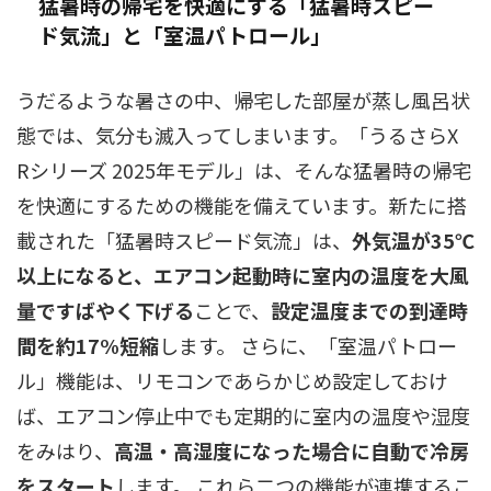
猛暑時の帰宅を快適にする「猛暑時スピー
ド気流」と「室温パトロール」
うだるような暑さの中、帰宅した部屋が蒸し風呂状
態では、気分も滅入ってしまいます。「うるさらX
Rシリーズ 2025年モデル」は、そんな猛暑時の帰宅
を快適にするための機能を備えています。新たに搭
載された「猛暑時スピード気流」は、
外気温が35℃
以上になると、エアコン起動時に室内の温度を大風
量ですばやく下げる
ことで、
設定温度までの到達時
間を約17%短縮
します。 さらに、「室温パトロー
ル」機能は、リモコンであらかじめ設定しておけ
ば、エアコン停止中でも定期的に室内の温度や湿度
をみはり、
高温・高湿度になった場合に自動で冷房
をスタート
します。 これら二つの機能が連携するこ