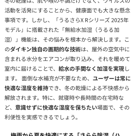
冬の乾燥は、肌や喉の不調だけでなく、ウイルスの
活動を活発にすることから、健康面でも大きな懸念
事項です。しかし、「うるさらX Rシリーズ 2025年
モデル」に搭載された「無給水加湿（うるる加
湿）」機能は、その悩みを根本から解決します。こ
の
ダイキン独自の画期的な技術
は、屋外の空気中に
含まれる水分をエアコンが取り込み、それを暖めて
室内に届けることで、
給水の手間なく加湿を実現
し
ます。 面倒な水補充が不要なため、
ユーザーは常に
快適な湿度を維持
でき、冬の乾燥による不快感から
解放されます。特に、就寝時や長時間の在宅時な
ど、
意識せずに快適な湿度を保ちたい
場面で、その
利便性を実感できるでしょう。
梅雨から夏を快適にする「さらら除湿（ハ