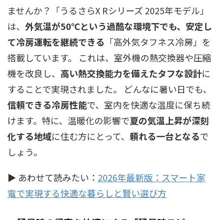
ませんか？「うるさらX Rシリーズ 2025年モデル」
は、
外気温が50℃という過酷な環境下でも、安定し
て冷房運転を継続できる
「高外気タフネス冷房」を
搭載しています。 これは、室外機の熱交換器や圧縮
機を改良し、
高い熱交換能力を備えたタフな設計
に
することで実現されました。 どんなに暑い日でも、
信頼できる冷房性能
で、室内を快適な温度に保ち続
けます。特に、温暖化の影響で
夏の気温上昇が深刻
化する地域
に住む方にとって、
頼れる一台となる
で
しょう。
▶ あわせて読みたい：
2026年最新版：スマート家
電で実現する快適な暮らしと賢い選び方