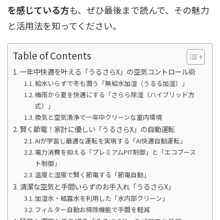
を感じている方
も、ぜひ最後まで読んで、その魅力
と活用法を知ってください。
Table of Contents
一年中快適を叶える「うるさらX」の空気コントロール術
給水いらずで冬も潤う「無給水加湿（うるる加湿）」
梅雨から夏を快適にする「さらら除湿（ハイブリッド方
式）」
換気と空気清浄で一年中クリーンな室内環境
賢く節電！家計に優しい「うるさらX」の自動運転
AIが学習し最適な運転を実現する「AI快適自動運転」
電力消費を抑える「プレミアムPIT制御」と「エコブース
ト制御」
温度と湿度で賢く節電する「節電自動」
清潔な空気と手間いらずのお手入れ「うるさらX」
加湿水・結露水を利用した「水内部クリーン」
フィルター自動お掃除機能で手間を軽減