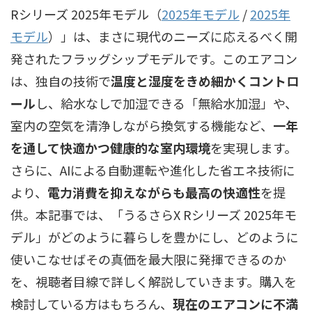
Rシリーズ
2025年モデル（
2025年モデル
/
2025年
モデル
）
」は、まさに現代のニーズに応えるべく開
発されたフラッグシップモデルです。このエアコン
は、独自の技術で
温度と湿度をきめ細かくコントロ
ール
し、給水なしで加湿できる「無給水加湿」や、
室内の空気を清浄しながら換気する機能など、
一年
を通して快適かつ健康的な室内環境
を実現します。
さらに、AIによる自動運転や進化した省エネ技術に
より、
電力消費を抑えながらも最高の快適性
を提
供。本記事では、「うるさらX Rシリーズ 2025年モ
デル」がどのように暮らしを豊かにし、どのように
使いこなせばその真価を最大限に発揮できるのか
を、視聴者目線で詳しく解説していきます。購入を
検討している方はもちろん、
現在のエアコンに不満