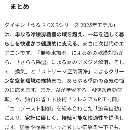
まとめ
ダイキン「うるさらX Rシリーズ 2025年モデル」
は、
単なる冷暖房機器の域を超え、一年を通して暮
らしを快適かつ健康的に支える
、まさに次世代のエ
アコンです。「無給水加湿」による冬の乾燥対策か
ら、「さらら除湿」による夏のジメジメ解消、そし
て「換気」と「ストリーマ空気清浄」による
クリー
ンな空気環境の維持
まで、あらゆる季節の空気の悩
みに応えます。また、AIが学習する「AI快適自動運
転」や、独自の省エネ技術「プレミアムPIT制御」
「エコブースト制御」を組み合わせた「節電自動」
により、
家計に優しく、持続可能な快適性
を提供し
ます。猛暑や極寒といった厳しい気象条件下でも、