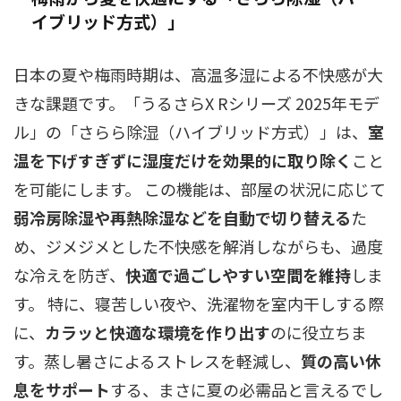
イブリッド方式）」
日本の夏や梅雨時期は、高温多湿による不快感が大
きな課題です。「うるさらX Rシリーズ 2025年モデ
ル」の「さらら除湿（ハイブリッド方式）」は、
室
温を下げすぎずに湿度だけを効果的に取り除く
こと
を可能にします。 この機能は、部屋の状況に応じて
弱冷房除湿や再熱除湿などを自動で切り替える
た
め、ジメジメとした不快感を解消しながらも、過度
な冷えを防ぎ、
快適で過ごしやすい空間を維持
しま
す。 特に、寝苦しい夜や、洗濯物を室内干しする際
に、
カラッと快適な環境を作り出す
のに役立ちま
す。蒸し暑さによるストレスを軽減し、
質の高い休
息をサポート
する、まさに夏の必需品と言えるでし