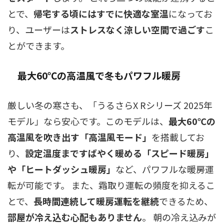
とで、
帰宅する頃にはすでに快適な室温
になってお
り、ユーザーは
ストレスなく涼しい空間で過ごす
こ
とができます。
最大60℃の高温風で冬もパワフル暖房
厳しい冬の寒さも、「うるさらX Rシリーズ 2025年
モデル」なら安心です。このモデルは、
最大60℃の
高温風を吹き出す「高温風モード」
を搭載してお
り、
設定温度まですばやく暖める「スピード暖房」
や「ヒートダッシュ暖房」
など、パワフルな暖房運
転が可能です。 また、霜取り運転の頻度を抑えるこ
とで、
長時間連続して暖房運転を継続
できるため、
部屋が冷え込む心配もありません
。 朝の冷え込みが