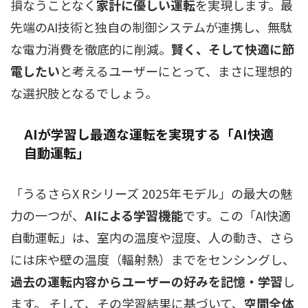
損なうことなく
家計に優しい運転
を実現します。最
先端のAI技術と独自の制御システムが連携し、無駄
な電力消費を徹底的に削減。
賢く、そして快適に節
電したい
と考えるユーザーにとって、まさに理想的
な選択肢となるでしょう。
AIが学習し最適な運転を実現する「AI快適
自動運転」
「うるさらX Rシリーズ 2025年モデル」の最大の魅
力の一つが、
AIによる学習機能
です。この「AI快適
自動運転」は、室内の温度や湿度、人の動き、さら
には床や壁の温度（輻射熱）までをセンシングし、
過去の運転内容からユーザーの好みを記憶・学習
し
ます。 そして、その学習結果に基づいて、
空間全体