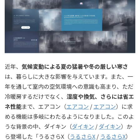
近年、
気候変動による夏の猛暑や冬の厳しい寒さ
は、暮らしに大きな影響を与えています。また、一
年を通して室内の空気環境への意識も高まり、ただ
冷暖房するだけでなく、
湿度や換気、さらには省エ
ネ性能
まで、
エアコン（
エアコン
/
エアコン
）
に求
める機能は多岐にわたるようになりました。このよ
うな背景の中、
ダイキン（
ダイキン
/
ダイキン
）
か
ら登場した「
うるさらX（
うるさらX
/
うるさらX
）