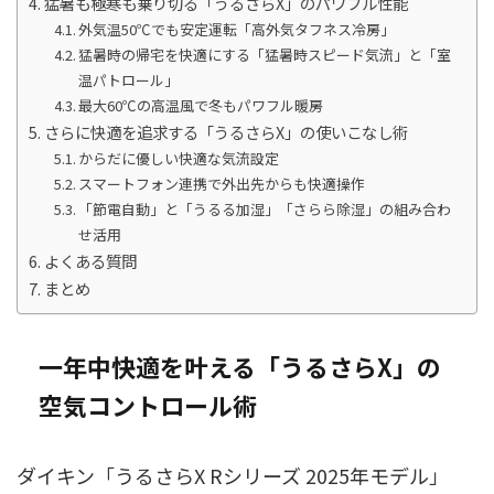
猛暑も極寒も乗り切る「うるさらX」のパワフル性能
外気温50℃でも安定運転「高外気タフネス冷房」
猛暑時の帰宅を快適にする「猛暑時スピード気流」と「室
温パトロール」
最大60℃の高温風で冬もパワフル暖房
さらに快適を追求する「うるさらX」の使いこなし術
からだに優しい快適な気流設定
スマートフォン連携で外出先からも快適操作
「節電自動」と「うるる加湿」「さらら除湿」の組み合わ
せ活用
よくある質問
まとめ
一年中快適を叶える「うるさらX」の
空気コントロール術
ダイキン「うるさらX Rシリーズ 2025年モデル」