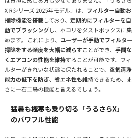
は負担に感じる方も少なくありません。「うるさら
X Rシリーズ 2025年モデル」は、
フィルター自動お
掃除機能を搭載
しており、
定期的にフィルターを自
動でブラッシング
し、ホコリをダストボックスに集
めます。 これにより、
ユーザーが手動でフィルター
掃除をする頻度を大幅に減らす
ことができ、
手間な
くエアコンの性能を維持
することが可能です。フィ
ルターがきれいな状態に保たれることで、
空気清浄
能力の低下を防ぎ
、
省エネ性も維持
できるため、ま
さに一石二鳥の機能と言えるでしょう。
猛暑も極寒も乗り切る「うるさらX」
のパワフル性能