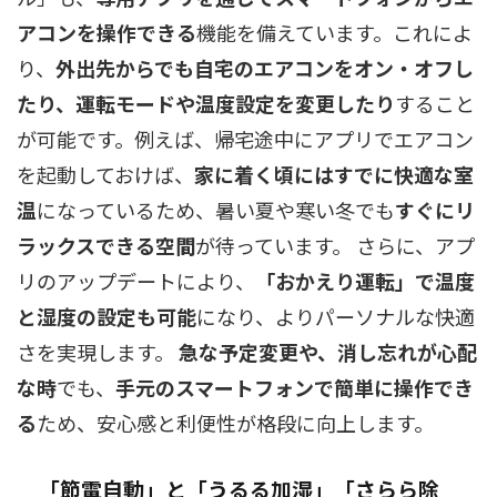
アコンを操作できる
機能を備えています。これによ
り、
外出先からでも自宅のエアコンをオン・オフし
たり、運転モードや温度設定を変更したり
すること
が可能です。例えば、帰宅途中にアプリでエアコン
を起動しておけば、
家に着く頃にはすでに快適な室
温
になっているため、暑い夏や寒い冬でも
すぐにリ
ラックスできる空間
が待っています。 さらに、アプ
リのアップデートにより、
「おかえり運転」で温度
と湿度の設定も可能
になり、よりパーソナルな快適
さを実現します。
急な予定変更や、消し忘れが心配
な時
でも、
手元のスマートフォンで簡単に操作でき
る
ため、安心感と利便性が格段に向上します。
「節電自動」と「うるる加湿」「さらら除