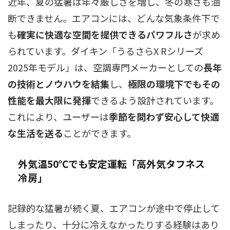
近年、夏の猛暑は年々厳しさを増し、冬の寒さも油
断できません。エアコンには、どんな気象条件下で
も
確実に快適な空間を提供できるパワフルさ
が求め
られています。ダイキン「うるさらX Rシリーズ
2025年モデル」は、空調専門メーカーとしての
長年
の技術とノウハウを結集
し、
極限の環境下でもその
性能を最大限に発揮
できるよう設計されています。
これにより、ユーザーは
季節を問わず安心して快適
な生活を送る
ことができます。
外気温50℃でも安定運転「高外気タフネス
冷房」
記録的な猛暑が続く夏、エアコンが途中で停止して
しまったり、十分に冷えなかったりする経験はあり