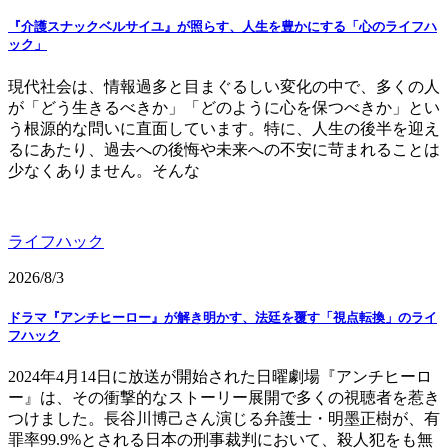
『介護スナックベルサイユ』が照らす、人生を豊かにする「心のライフハ
ック」
現代社会は、情報過多と目まぐるしい変化の中で、多くの人
が「どう生きるべきか」「どのように心を保つべきか」とい
う根源的な問いに直面しています。特に、人生の後半を迎え
るにあたり、過去への後悔や未来への不安に苛まれることは
少なくありません。そんな
ライフハック
2026/8/3
ドラマ『アンチヒーロー』が解き明かす、法廷を覆す「視点転換」のライ
フハック
2024年4月14日に放送が開始された日曜劇場『アンチヒーロ
ー』は、その衝撃的なストーリー展開で多くの視聴者を惹き
つけました。長谷川博己さん演じる弁護士・明墨正樹が、有
罪率99.9%とされる日本の刑事裁判において、殺人犯をも無