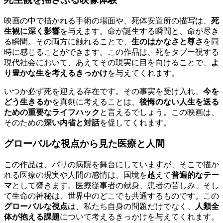
映画の中で描かれる手術の場面や、死体安置所の描写は、
死
生観に深く影響
を与えます。命が誕生する瞬間と、命が尽き
る瞬間。その両方に触れることで、
生のはかなさと尊さ
を同
時に感じることができます。この作品は、死をタブー視する
現代社会において、あえてその現実に目を向けることで、
よ
り豊かな生を考えるきっかけ
を与えてくれます。
いつか必ず死を迎える存在です。その事実を受け入れ、
今を
どう生きるか
を真剣に考えることは、
後悔のない人生を送る
ための重要なライフハック
と言えるでしょう。この映画は、
そのための
深い内省と対話
を促してくれます。
グローバルな視点から見た医療と人間
この作品は、パリの病院を舞台にしていますが、そこで描か
れる医療の現実や人間の感情は、国境を越えて
普遍的なテー
マ
として響きます。医療従事者の献身、患者の苦しみ、そし
て生命の神秘は、世界中のどこでも共通するものです。この
グローバルな視点
は、私たち自身の問題だけでなく、
人類全
体が抱える課題
について考えるきっかけを与えてくれます。