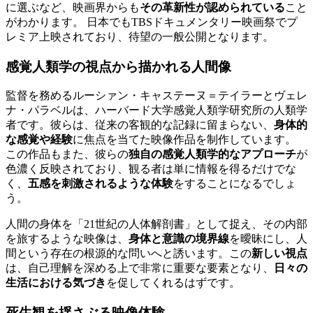
に選ぶなど、映画界からも
その革新性が認められている
こと
がわかります。 日本でもTBSドキュメンタリー映画祭でプ
レミア上映されており、待望の一般公開となります。
感覚人類学の視点から描かれる人間像
監督を務めるルーシァン・キャステーヌ＝テイラーとヴェレ
ナ・パラベルは、ハーバード大学感覚人類学研究所の人類学
者です。彼らは、従来の客観的な記録に留まらない、
身体的
な感覚や経験
に焦点を当てた映像作品を制作しています。
この作品もまた、彼らの
独自の感覚人類学的なアプローチ
が
色濃く反映されており、観る者は単に情報を得るだけでな
く、
五感を刺激されるような体験
をすることになるでしょ
う。
人間の身体を「21世紀の人体解剖書」として捉え、その内部
を旅するような映像は、
身体と意識の境界線
を曖昧にし、人
間という存在の根源的な問いへと誘います。この
新しい視点
は、自己理解を深める上で非常に重要な要素となり、
日々の
生活における気づき
を促してくれるはずです。
死生観を揺さぶる映像体験