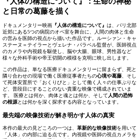
『人体の構造について』：生命の神秘
と日常の葛藤を描く
ドキュメンタリー映画
『人体の構造について』
は、パリ北部
近郊にある5つの病院のオペ室を舞台に、人間の肉体と生命
の営みを医師の視点から描いた作品です。ルーシァン・キャ
ステーヌ＝テイラーとヴェレナ・パラベル監督が、医師視点
のカメラや内視鏡を駆使し、脳や大腸、眼球、男性器など
様々な外科手術や帝王切開の模様を克明に映し出します。
この作品は、単なる医療ドキュメンタリーに留まらず、死と
隣り合わせの現場で働く医療従事者たちの
心境や葛藤
、そし
て死体安置所で「おくりびと」として働く人々の仕事ぶりな
ど、普段目にすることのない貴重な映像で構成されていま
す。 医療とは何か、肉体と魂とは何か、そして
人間の恐怖
の根源
とは何かを深く探求する内容となっています。
最先端の映像技術が解き明かす人体の真実
本作の最大の見どころの一つは、
革新的な映像技術
を用いて
「人体」の内部に迫る点です。内視鏡や医師の視点カメラを