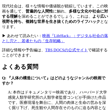
現代社会は、様々な情報や価値観が錯綜しています。この映
画を通して、
普遍的な人間性
に触れ、
多様な文化や社会に対
する理解
を深めることができるでしょう。これは、
より広い
視野を持ち、複雑な世界を生き抜くためのライフハック
とな
ります。
▶ あわせて読みたい：
映画『LifeHack』：デジタル社会の落
とし穴と、若者たちの「生存戦略」
詳細な情報や予告編は、
TBS DOCSの公式サイト
で確認する
ことができます。
よくある質問
Q: 『人体の構造について』はどのようなジャンルの映画で
すか？
A: 本作はドキュメンタリー映画であり、ハーバード大学
感覚人類学研究所の人類学者監督コンビが手掛けた作品
です。医療現場を舞台に、人間の肉体と生命の営みを深
く掘り下げ、死生観や人間存在そのものに迫る内容とな