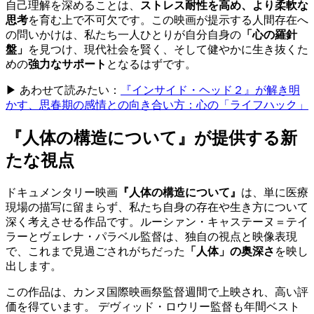
自己理解を深めることは、
ストレス耐性を高め、より柔軟な
思考
を育む上で不可欠です。この映画が提示する人間存在へ
の問いかけは、私たち一人ひとりが自分自身の
「心の羅針
盤」
を見つけ、現代社会を賢く、そして健やかに生き抜くた
めの
強力なサポート
となるはずです。
▶ あわせて読みたい：
『インサイド・ヘッド２』が解き明
かす、思春期の感情との向き合い方：心の「ライフハック」
『人体の構造について』が提供する新
たな視点
ドキュメンタリー映画
『人体の構造について』
は、単に医療
現場の描写に留まらず、私たち自身の存在や生き方について
深く考えさせる作品です。ルーシァン・キャステーヌ＝テイ
ラーとヴェレナ・パラベル監督は、独自の視点と映像表現
で、これまで見過ごされがちだった
「人体」の奥深さ
を映し
出します。
この作品は、カンヌ国際映画祭監督週間で上映され、高い評
価を得ています。 デヴィッド・ロウリー監督も年間ベスト