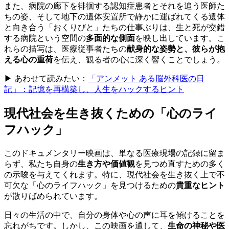
また、病院の廊下を徘徊する認知症患者とそれを追う医師た
ちの姿、そして地下の遺体安置所で静かに運ばれてくる遺体
と向き合う「おくりびと」たちの仕事ぶりは、生と死が交錯
する病院という空間の
多面的な側面
を映し出しています。こ
れらの描写は、医療従事者たちの
献身的な姿勢と、彼らが抱
える心の重荷
を伝え、観る者の心に深く響くことでしょう。
▶ あわせて読みたい：
「アンメット ある脳外科医の日
記」：記憶を再構築し、人生をハックするヒント
現代社会を生き抜くための「心のライ
フハック」
このドキュメンタリー映画は、単なる医療現場の記録に留ま
らず、私たち自身の
生き方や価値観
を見つめ直すための多く
の示唆を与えてくれます。特に、現代社会を生き抜く上で不
可欠な「心のライフハック」を見つけるための
貴重なヒント
が散りばめられています。
日々の生活の中で、自分の身体や心の声に耳を傾けることを
忘れがちです。しかし、この映画を通して、
生命の神秘や医