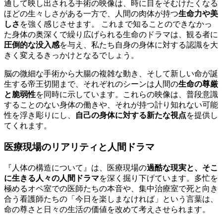
通して映し出される手術の映像は、時に目をそむけたくなる
ほどの生々しさがある一方で、人間の肉体が持つ
生命力や美
しさ
を強く感じさせます。 これまで知ることのできなかっ
た身体の奥深くで繰り広げられる生命のドラマは、観る者に
圧倒的な没入感
を与え、私たち自身の身体に対する認識を大
きく変えるきっかけとなるでしょう。
脳の微細な手術から大腸の複雑な動き、そして新しい命が誕
生する帝王切開まで、それぞれのシーンは人間の
生命の尊厳
と脆弱性
を同時に示しています。これらの映像は、普段意識
することのない身体の働きや、それが持つ計り知れない可能
性を浮き彫りにし、
自己の身体に対する新たな視点
を提供し
てくれます。
医療現場のリアリティと人間ドラマ
『人体の構造について』は、医療現場の
過酷な現実と、そこ
に生きる人々の人間ドラマ
を深く掘り下げています。多忙を
極めるオペ室での医師たちの本音や、集中治療室で死と向き
合う看護師たちの「今日を楽しまなければ」という言葉は、
命の尊さと日々の生活の価値を改めて考えさせられます。