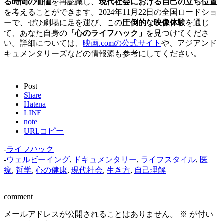
る時間の価値
を再認識し、
現代社会における自己の立ち位置
を考えることができます。2024年11月22日の全国ロードショ
ーで、ぜひ劇場に足を運び、この
圧倒的な映像体験
を通じ
て、あなた自身の
「心のライフハック」
を見つけてくださ
い。詳細については、
映画.comの公式サイト
や、アジアンド
キュメンタリーズなどの情報源も参考にしてください。
Post
Share
Hatena
LINE
note
URLコピー
-
ライフハック
-
ウェルビーイング
,
ドキュメンタリー
,
ライフスタイル
,
医
療
,
哲学
,
心の健康
,
現代社会
,
生き方
,
自己理解
comment
メールアドレスが公開されることはありません。
※
が付い