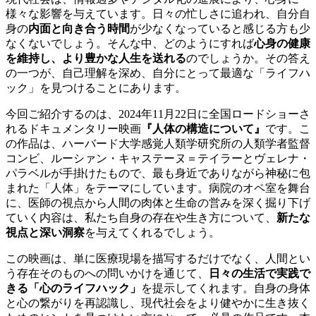
様々な影響を与えています。日々の忙しさに追われ、自分自
身の
内面と向き合う時間
が少なくなっていると感じる方も少
なくないでしょう。そんな中、どのようにすれば
心身の健康
を維持し、より豊かな人生を送れる
のでしょうか。その答え
の一つが、自己理解を深め、自分にとって最適な「ライフハ
ック」を見つけることにあります。
今回ご紹介するのは、2024年11月22日に全国ロードショーさ
れるドキュメンタリー映画
『人体の構造について』
です。こ
の作品は、ハーバード大学感覚人類学研究所の人類学者監督
コンビ、ルーシァン・キャステーヌ＝テイラーとヴェレナ・
パラベルが手掛けたもので、最も身近でありながら神秘に包
まれた「人体」をテーマにしています。病院のオペ室を舞台
に、医師の視点から人間の肉体と生命の営みを深く掘り下げ
ていく内容は、私たち自身の存在や生き方について、
新たな
視点と深い洞察
を与えてくれるでしょう。
この映画は、単に医療現場を描写するだけでなく、人間とい
う存在そのものへの問いかけを通じて、
日々の生活で実践で
きる「心のライフハック」
を提示してくれます。自身の身体
と心の繋がりを再認識し、現代社会をより健やかに生き抜く