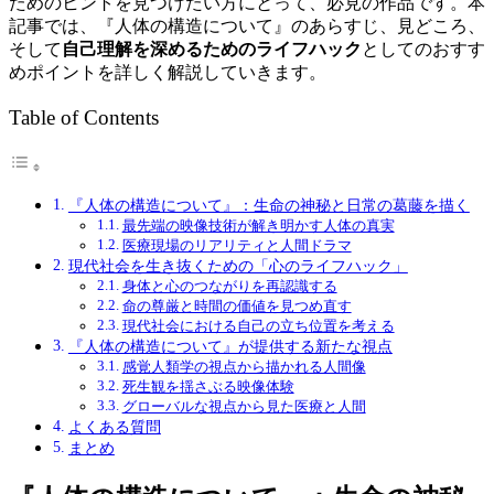
ためのヒントを見つけたい方にとって、必見の作品です。本
記事では、『人体の構造について』のあらすじ、見どころ、
そして
自己理解を深めるためのライフハック
としてのおすす
めポイントを詳しく解説していきます。
Table of Contents
『人体の構造について』：生命の神秘と日常の葛藤を描く
最先端の映像技術が解き明かす人体の真実
医療現場のリアリティと人間ドラマ
現代社会を生き抜くための「心のライフハック」
身体と心のつながりを再認識する
命の尊厳と時間の価値を見つめ直す
現代社会における自己の立ち位置を考える
『人体の構造について』が提供する新たな視点
感覚人類学の視点から描かれる人間像
死生観を揺さぶる映像体験
グローバルな視点から見た医療と人間
よくある質問
まとめ