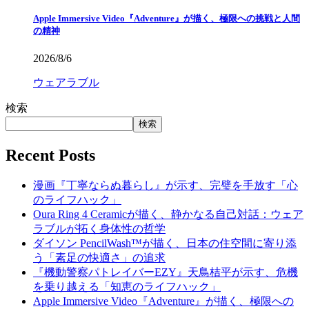
Apple Immersive Video『Adventure』が描く、極限への挑戦と人間
の精神
2026/8/6
ウェアラブル
検索
検索
Recent Posts
漫画『丁寧ならぬ暮らし』が示す、完璧を手放す「心
のライフハック」
Oura Ring 4 Ceramicが描く、静かなる自己対話：ウェア
ラブルが拓く身体性の哲学
ダイソン PencilWash™が描く、日本の住空間に寄り添
う「素足の快適さ」の追求
『機動警察パトレイバーEZY』天鳥桔平が示す、危機
を乗り越える「知恵のライフハック」
Apple Immersive Video『Adventure』が描く、極限への