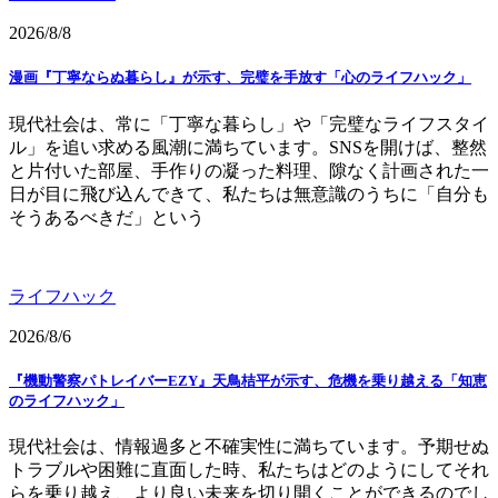
2026/8/8
漫画『丁寧ならぬ暮らし』が示す、完璧を手放す「心のライフハック」
現代社会は、常に「丁寧な暮らし」や「完璧なライフスタイ
ル」を追い求める風潮に満ちています。SNSを開けば、整然
と片付いた部屋、手作りの凝った料理、隙なく計画された一
日が目に飛び込んできて、私たちは無意識のうちに「自分も
そうあるべきだ」という
ライフハック
2026/8/6
『機動警察パトレイバーEZY』天鳥桔平が示す、危機を乗り越える「知恵
のライフハック」
現代社会は、情報過多と不確実性に満ちています。予期せぬ
トラブルや困難に直面した時、私たちはどのようにしてそれ
らを乗り越え、より良い未来を切り開くことができるのでし