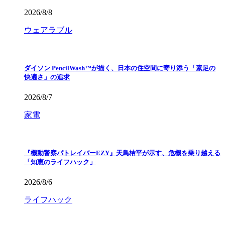
2026/8/8
ウェアラブル
ダイソン PencilWash™が描く、日本の住空間に寄り添う「素足の
快適さ」の追求
2026/8/7
家電
『機動警察パトレイバーEZY』天鳥桔平が示す、危機を乗り越える
「知恵のライフハック」
2026/8/6
ライフハック