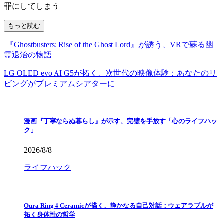
罪にしてしまう
もっと読む
『Ghostbusters: Rise of the Ghost Lord』が誘う、VRで蘇る幽
霊退治の物語
LG OLED evo AI G5が拓く、次世代の映像体験：あなたのリ
ビングがプレミアムシアターに
漫画『丁寧ならぬ暮らし』が示す、完璧を手放す「心のライフハッ
ク」
2026/8/8
ライフハック
Oura Ring 4 Ceramicが描く、静かなる自己対話：ウェアラブルが
拓く身体性の哲学