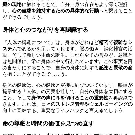
療の現場
に触れることで、自分自身の存在をより深く理解
し、
心の健康を維持するための具体的な行動
へと繋げること
ができるでしょう。
身体と心のつながりを再認識する
『人体の構造について』は、身体がどれほど
精巧で複雑なシ
ステム
であるかを示してくれます。脳の働き、消化器官の活
動、そして新しい生命の誕生。これら全ての営みが、意識と
は無関係に、常に身体の中で行われています。この事実を目
の当たりにすることで、自身の身体に対する
感謝と畏敬の念
を抱くことができるでしょう。
身体の健康は、心の健康と密接に結びついています。映画が
提示する「人体」の真実を通して、自分の身体を大切にする
こと、そして
身体の声に耳を傾けることの重要性
を再認識で
きます。これは、
日々のストレス管理やウェルビーイングの
向上
に直結する、重要なライフハックと言えるでしょう。
命の尊厳と時間の価値を見つめ直す