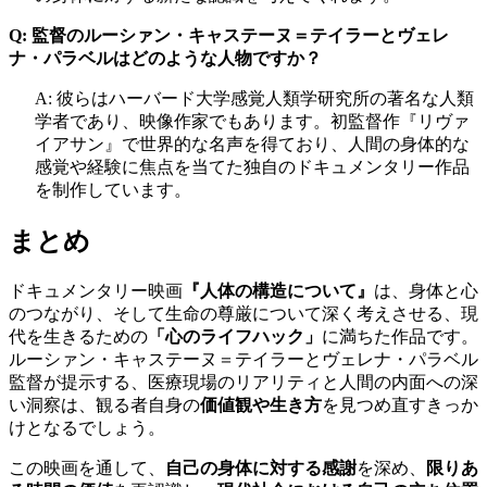
Q: 監督のルーシァン・キャステーヌ＝テイラーとヴェレ
ナ・パラベルはどのような人物ですか？
A: 彼らはハーバード大学感覚人類学研究所の著名な人類
学者であり、映像作家でもあります。初監督作『リヴァ
イアサン』で世界的な名声を得ており、人間の身体的な
感覚や経験に焦点を当てた独自のドキュメンタリー作品
を制作しています。
まとめ
ドキュメンタリー映画
『人体の構造について』
は、身体と心
のつながり、そして生命の尊厳について深く考えさせる、現
代を生きるための
「心のライフハック」
に満ちた作品です。
ルーシァン・キャステーヌ＝テイラーとヴェレナ・パラベル
監督が提示する、医療現場のリアリティと人間の内面への深
い洞察は、観る者自身の
価値観や生き方
を見つめ直すきっか
けとなるでしょう。
この映画を通して、
自己の身体に対する感謝
を深め、
限りあ