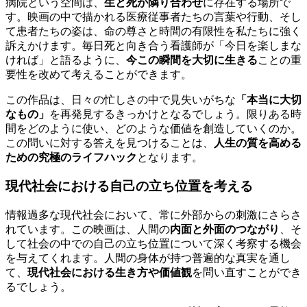
病院という空間は、
生と死が隣り合わせ
に存在する場所で
す。映画の中で描かれる医療従事者たちの言葉や行動、そし
て患者たちの姿は、命の尊さと時間の有限性を私たちに強く
訴えかけます。毎日死と向き合う看護師が「今日を楽しまな
ければ」と語るように、
今この瞬間を大切に生きる
ことの重
要性を改めて考えることができます。
この作品は、日々の忙しさの中で見失いがちな
「本当に大切
なもの」
を再発見するきっかけとなるでしょう。限りある時
間をどのように使い、どのような価値を創造していくのか。
この問いに対する答えを見つけることは、
人生の質を高める
ための究極のライフハック
となります。
現代社会における自己の立ち位置を考える
情報過多な現代社会において、常に外部からの刺激にさらさ
れています。この映画は、人間の
内面と外面のつながり
、そ
して社会の中での自己の立ち位置について深く考察する機会
を与えてくれます。人間の身体が持つ普遍的な真実を通し
て、
現代社会における生き方や価値観
を問い直すことができ
るでしょう。