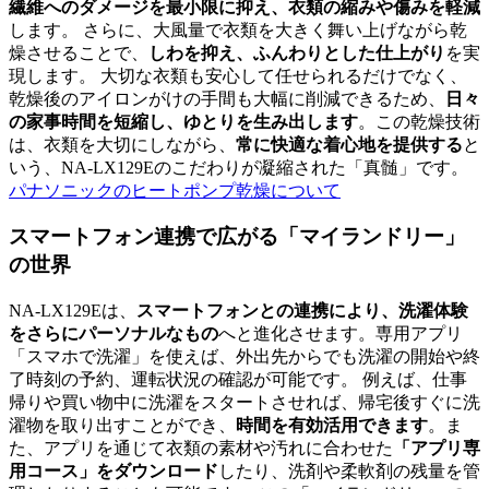
繊維へのダメージを最小限に抑え、衣類の縮みや傷みを軽減
します。 さらに、大風量で衣類を大きく舞い上げながら乾
燥させることで、
しわを抑え、ふんわりとした仕上がり
を実
現します。 大切な衣類も安心して任せられるだけでなく、
乾燥後のアイロンがけの手間も大幅に削減できるため、
日々
の家事時間を短縮し、ゆとりを生み出します
。この乾燥技術
は、衣類を大切にしながら、
常に快適な着心地を提供する
と
いう、NA-LX129Eのこだわりが凝縮された「真髄」です。
パナソニックのヒートポンプ乾燥について
スマートフォン連携で広がる「マイランドリー」
の世界
NA-LX129Eは、
スマートフォンとの連携により、洗濯体験
をさらにパーソナルなもの
へと進化させます。専用アプリ
「スマホで洗濯」を使えば、外出先からでも洗濯の開始や終
了時刻の予約、運転状況の確認が可能です。 例えば、仕事
帰りや買い物中に洗濯をスタートさせれば、帰宅後すぐに洗
濯物を取り出すことができ、
時間を有効活用できます
。ま
た、アプリを通じて衣類の素材や汚れに合わせた
「アプリ専
用コース」をダウンロード
したり、洗剤や柔軟剤の残量を管