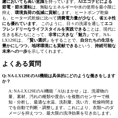
慮においても高い意識
を持っています。
AIエコナビによる
節電・節水運転
は、無駄なエネルギーや水の使用を最小限に
抑え、
環境負荷の低減に貢献
します。 ヒートポンプ乾燥
も、ヒーター式乾燥に比べて
消費電力量が少なく、省エネ性
にも優れています
。 このように、日々の洗濯を通して
エコ
フレンドリーなライフスタイルを実践できる
ことは、現代に
生きる私たちにとって、
非常に大きな「魅力」
です。NA-
LX129Eは、
「賢い選択」
をすることで、
自分たちの生活を
豊かにしつつ、地球環境にも貢献できる
という、
持続可能な
未来への一歩
を示してくれます。
よくある質問
Q: NA-LX129EのAI機能は具体的にどのような働きをします
か？
A: NA-LX129EのAI機能「AIおまかせ」は、洗濯物の
量、素材、汚れの種類や度合いを複数のセンサーで検
知・分析し、最適な水温、洗剤量、洗い方、乾燥時間ま
でを自動で判断・調整します。これにより、衣類へのダ
メージを抑えつつ、最大限の洗浄効果を引き出します。