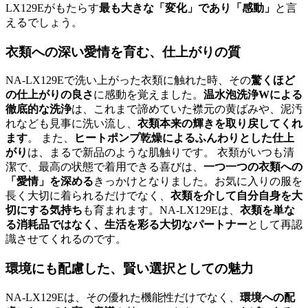
LX129Eがもたらす
最も大きな「変化」であり「感動」
と言
えるでしょう。
衣類への深い愛情を育む、仕上がりの質
NA-LX129Eで洗い上がった衣類に触れた時、その
驚くほど
の仕上がりの良さ
に感動を覚えました。
温水泡洗浄Wによる
徹底的な洗浄
は、これまで諦めていた襟元の黄ばみや、泥汚
れなども見事に洗い流し、
衣類本来の輝きを取り戻してくれ
ます
。 また、
ヒートポンプ乾燥によるふんわりとした仕上
がり
は、まるで新品のような肌触りです。 衣類がいつも清
潔で、最高の状態で着用できる喜びは、
一つ一つの衣類への
「愛情」を深める
きっかけとなりました。お気に入りの服を
長く大切に着られるだけでなく、
衣類を介して自分自身を大
切にする気持ち
も育まれます。NA-LX129Eは、
衣類を単な
る消耗品ではなく、生活を彩る大切なパートナー
として再認
識させてくれるのです。
環境にも配慮した、賢い選択としての魅力
NA-LX129Eは、その優れた機能性だけでなく、
環境への配