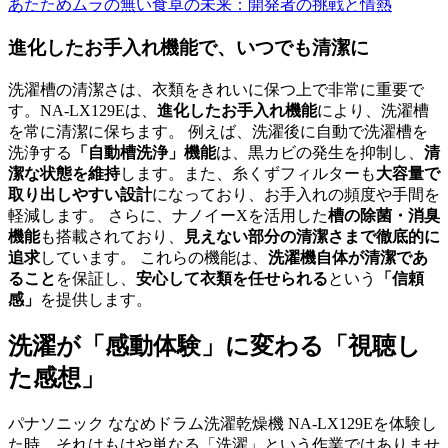
あたためムラの無い食卓の未来：開発者の挑戦と情熱
進化したお手入れ機能で、いつでも清潔に
洗濯槽の清潔さは、衣類をきれいに保つ上で非常に重要で
す。NA-LX129Eは、
進化したお手入れ機能
により、洗濯槽
を常に清潔に保ちます。 例えば、洗濯後に自動で洗濯槽を
洗浄する
「自動槽洗浄」機能
は、黒カビの発生を抑制し、
清
潔な状態を維持
します。また、糸くずフィルターも
大容量で
取り出しやすい設計
になっており、お手入れの頻度や手間を
軽減します。 さらに、ナノイーXを活用した
槽の除菌・消臭
機能
も搭載されており、
見えない部分の清潔さまで徹底的に
追求
しています。 これらの機能は、
洗濯機自体が清潔であ
ること
を保証し、
安心して衣類を任せられる
という
「信頼
感」
を提供します。
洗濯が「感動体験」に変わる「視聴し
た感想」
パナソニック ななめドラム洗濯乾燥機 NA-LX129Eを体験し
た時、それはもはや単なる「洗濯」という作業ではありませ