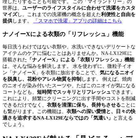
理したりすることも可能です。 この「マイランドリー」の
世界は、
ユーザーのライフスタイルに合わせて洗濯をカスタ
マイズ
し、これまでの洗濯機の概念を超えた
利便性と自由を
提供
します。
「スマホで洗濯」アプリの詳細はこちら
ナノイーXによる衣類の「リフレッシュ」機能
毎日洗うわけではない衣類や、水洗いできないデリケートな
アイテムのケアに悩むことはありませんか。NA-LX129Eに
搭載された
「ナノイーX」による「衣類リフレッシュ」機能
は、そんな悩みを解決します。 水を使わずに、微粒子イオ
ン「ナノイーX」を衣類に放出することで、
気になるニオイ
を脱臭し、花粉やアレル物質を抑制
します。 例えば、焼肉
のニオイが染み付いたスーツや、たばこのニオイが気になる
コートなども、
短時間でスッキリとリフレッシュ
できます。
これにより、頻繁にクリーニングに出す手間やコストを削減
できるだけでなく、
衣類を清潔に保ち、長持ちさせる
ことに
も繋がります。この機能は、
衣類への深い愛情と、日々の快
適さを追求するNA-LX129Eならではの「気遣い」
と言える
でしょう。