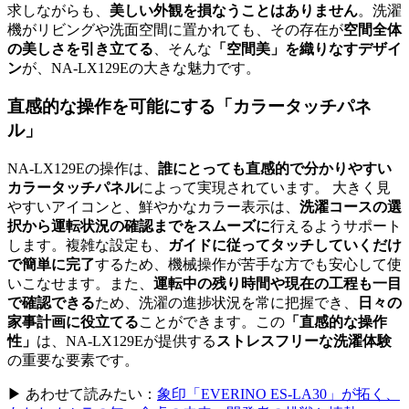
求しながらも、
美しい外観を損なうことはありません
。洗濯
機がリビングや洗面空間に置かれても、その存在が
空間全体
の美しさを引き立てる
、そんな
「空間美」を織りなすデザイ
ン
が、NA-LX129Eの大きな魅力です。
直感的な操作を可能にする「カラータッチパネ
ル」
NA-LX129Eの操作は、
誰にとっても直感的で分かりやすい
カラータッチパネル
によって実現されています。 大きく見
やすいアイコンと、鮮やかなカラー表示は、
洗濯コースの選
択から運転状況の確認までをスムーズに
行えるようサポート
します。複雑な設定も、
ガイドに従ってタッチしていくだけ
で簡単に完了
するため、機械操作が苦手な方でも安心して使
いこなせます。また、
運転中の残り時間や現在の工程も一目
で確認できる
ため、洗濯の進捗状況を常に把握でき、
日々の
家事計画に役立てる
ことができます。この
「直感的な操作
性」
は、NA-LX129Eが提供する
ストレスフリーな洗濯体験
の重要な要素です。
▶ あわせて読みたい：
象印「EVERINO ES-LA30」が拓く、