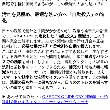
自宅で手軽に
実現できるのが、この機能の大きな魅力です。
汚れを見極め、最適な洗い方へ「自動投入」の進
化
日々の洗濯で意外と手間がかかるのが、洗剤や柔軟剤の計量
です。NA-LX129Eの
進化した「自動投入」機能
は、この手
間を完全に解消します。AIが洗濯物の量と汚れ具合を正確
に判断し、
必要な量の洗剤と柔軟剤を自動で投入
します。
これにより、洗剤の入れすぎによるすすぎ残しや、少なすぎ
による洗浄力不足といった問題を解消し、常に
最適なバラン
スでの洗濯
を可能にします。また、専用タンクには大容量の
洗剤と柔軟剤をストックできるため、
補充の手間も大幅に軽
減
されます。 ユーザーは、面倒な計量から解放され、
より
スマートで効率的な洗濯サイクル
を享受できます。この機能
は、
洗濯の質を均一に保ちながら、日々のストレスを減らす
ための重要な進化と言えるでしょう。
▶ あわせて読みたい：
G-SHOCK G-LIDE GBX-H5600：心拍
計測で進化するエクストリームスポーツウォッチ