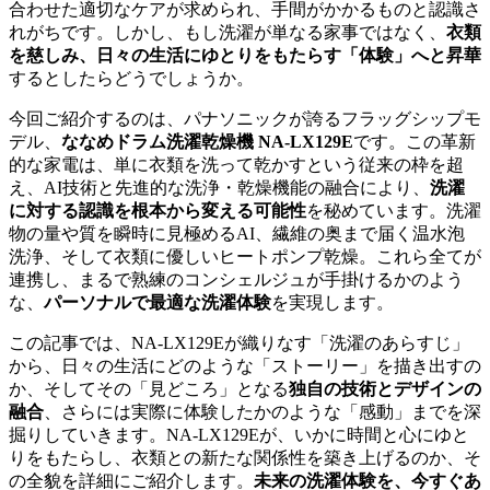
合わせた適切なケアが求められ、手間がかかるものと認識さ
れがちです。しかし、もし洗濯が単なる家事ではなく、
衣類
を慈しみ、日々の生活にゆとりをもたらす「体験」へと昇華
するとしたらどうでしょうか。
今回ご紹介するのは、パナソニックが誇るフラッグシップモ
デル、
ななめドラム洗濯乾燥機 NA-LX129E
です。この革新
的な家電は、単に衣類を洗って乾かすという従来の枠を超
え、AI技術と先進的な洗浄・乾燥機能の融合により、
洗濯
に対する認識を根本から変える可能性
を秘めています。洗濯
物の量や質を瞬時に見極めるAI、繊維の奥まで届く温水泡
洗浄、そして衣類に優しいヒートポンプ乾燥。これら全てが
連携し、まるで熟練のコンシェルジュが手掛けるかのよう
な、
パーソナルで最適な洗濯体験
を実現します。
この記事では、NA-LX129Eが織りなす「洗濯のあらすじ」
から、日々の生活にどのような「ストーリー」を描き出すの
か、そしてその「見どころ」となる
独自の技術とデザインの
融合
、さらには実際に体験したかのような「感動」までを深
掘りしていきます。NA-LX129Eが、いかに時間と心にゆと
りをもたらし、衣類との新たな関係性を築き上げるのか、そ
の全貌を詳細にご紹介します。
未来の洗濯体験を、今すぐあ