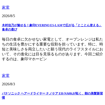
家電
2026/8/5
木村佳乃が魅せる！象印EVERINO ES-LA30で広がる「とことん使える」
食卓の喜び
毎日の食卓に欠かせない家電として、オーブンレンジは私た
ちの生活を豊かにする重要な役割を担っています。特に、時
短と美味しさを両立したいと願う現代のライフスタイルにお
いて、その進化には目を見張るものがあります。今回ご紹介
するのは、象印マホービン
家電
2026/8/3
パナソニック ヘアードライヤー ナノケア EH-NA0Kが拓く、朝の美髪新習
慣