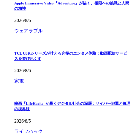
Apple Immersive Video『Adventure』が描く、極限への挑戦と人間
の精神
2026/8/6
ウェアラブル
TCL C6Kシリーズが叶える究極のエンタメ体験：動画配信サービ
スを遊び尽くす
2026/8/6
家電
映画『LifeHack』が暴くデジタル社会の深層：サイバー犯罪と倫理
の境界線
2026/8/5
ライフハック