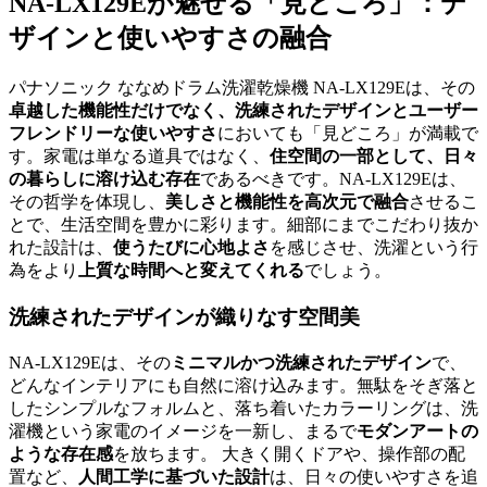
NA-LX129Eが魅せる「見どころ」：デ
ザインと使いやすさの融合
パナソニック ななめドラム洗濯乾燥機 NA-LX129Eは、その
卓越した機能性だけでなく、洗練されたデザインとユーザー
フレンドリーな使いやすさ
においても「見どころ」が満載で
す。家電は単なる道具ではなく、
住空間の一部として、日々
の暮らしに溶け込む存在
であるべきです。NA-LX129Eは、
その哲学を体現し、
美しさと機能性を高次元で融合
させるこ
とで、生活空間を豊かに彩ります。細部にまでこだわり抜か
れた設計は、
使うたびに心地よさ
を感じさせ、洗濯という行
為をより
上質な時間へと変えてくれる
でしょう。
洗練されたデザインが織りなす空間美
NA-LX129Eは、その
ミニマルかつ洗練されたデザイン
で、
どんなインテリアにも自然に溶け込みます。無駄をそぎ落と
したシンプルなフォルムと、落ち着いたカラーリングは、洗
濯機という家電のイメージを一新し、まるで
モダンアートの
ような存在感
を放ちます。 大きく開くドアや、操作部の配
置など、
人間工学に基づいた設計
は、日々の使いやすさを追