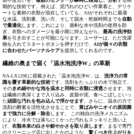
類や度合いを、
複数のセンサーが瞬時に検知し、分析
する画
期的な技術です。例えば、泥汚れのひどい作業着と、デリケ
ートな素材の衣類が混在していても、AIがそれぞれに最適
な水温、洗剤量、洗い方、そして脱水・乾燥時間までを
自動
で最適化
します。これにより、過剰な水や洗剤の使用を防
ぎ、衣類へのダメージを最小限に抑えながら、
最高の洗浄効
果
を引き出すことが可能になります。ユーザーは、ただ洗濯
物を入れてスタートボタンを押すだけで、
AIが個々の衣類
に合わせたパーソナルケア
を提供してくれるのです。
繊維の奥まで届く「温水泡洗浄W」の革新
NA-LX129Eに搭載された「温水泡洗浄W」は、
洗浄力の常
識を覆す革新的な技術
です。洗剤をたっぷりの水で泡立て、
その
きめ細やかな泡を温水と同時に衣類に浸透
させます。泡
は繊維の奥深くまで入り込み、皮脂や泥、食べこぼしといっ
た
頑固な汚れを包み込んで浮かせます
。さらに、温水の力で
洗剤の酵素を活性化させることで、
黄ばみやニオイの原因菌
まで強力に分解・除去
します。 この独自の洗浄メカニズム
により、冷水では落ちにくかった汚れもスッキリと洗い上
げ、
衣類本来の白さや鮮やかさを取り戻します
。まるで専門
のクリーニング店に出したかのような、
驚くべき仕上がりを