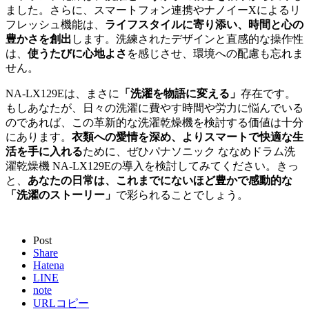
ました。さらに、スマートフォン連携やナノイーXによるリ
フレッシュ機能は、
ライフスタイルに寄り添い、時間と心の
豊かさを創出
します。洗練されたデザインと直感的な操作性
は、
使うたびに心地よさ
を感じさせ、環境への配慮も忘れま
せん。
NA-LX129Eは、まさに
「洗濯を物語に変える」
存在です。
もしあなたが、日々の洗濯に費やす時間や労力に悩んでいる
のであれば、この革新的な洗濯乾燥機を検討する価値は十分
にあります。
衣類への愛情を深め、よりスマートで快適な生
活を手に入れる
ために、ぜひパナソニック ななめドラム洗
濯乾燥機 NA-LX129Eの導入を検討してみてください。きっ
と、
あなたの日常は、これまでにないほど豊かで感動的な
「洗濯のストーリー」
で彩られることでしょう。
Post
Share
Hatena
LINE
note
URLコピー