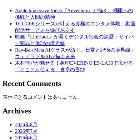
Apple Immersive Video『Adventure』が描く、極限への
挑戦と人間の精神
TCL C6Kシリーズが叶える究極のエンタメ体験：動画
配信サービスを遊び尽くす
映画『LifeHack』が暴くデジタル社会の深層：サイバ
ー犯罪と倫理の境界線
Ray-Ban Meta AIグラスが紡ぐ、日常と記憶の境界線：
ウェアラブルAIが描く未来
木村佳乃が魅せる！象印EVERINO ES-LA30で広がる
「とことん使える」食卓の喜び
Recent Comments
表示できるコメントはありません。
Archives
2026年8月
2026年7月
2026年6月