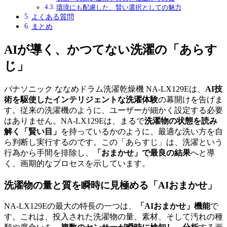
環境にも配慮した、賢い選択としての魅力
よくある質問
まとめ
AIが導く、かつてない洗濯の「あらす
じ」
パナソニック ななめドラム洗濯乾燥機 NA-LX129Eは、
AI技
術を駆使したインテリジェントな洗濯体験
の幕開けを告げま
す。従来の洗濯機のように、ユーザーが細かく設定する必要
はありません。NA-LX129Eは、まるで
洗濯物の状態を読み
解く「賢い目」
を持っているかのように、最適な洗い方を自
ら判断し実行するのです。この「あらすじ」は、洗濯という
行為から手間を排除し、
「おまかせ」で最良の結果
へと導
く、画期的なプロセスを示しています。
洗濯物の量と質を瞬時に見極める「AIおまかせ」
NA-LX129Eの最大の特長の一つは、
「AIおまかせ」機能
で
す。これは、投入された洗濯物の量、素材、そして汚れの種