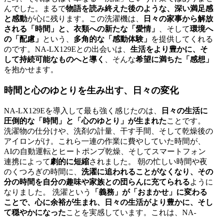
んでした。まるで
物語を読み終えた後のような、深い満足感
と感動
が心に残ります。この洗濯機は、
日々の家事から解放
される「時間」と、衣類への新たな「愛情」
、そして
環境へ
の「配慮」
という、
多角的な「感動体験」
を提供してくれる
のです。NA-LX129Eとの出会いは、
生活をより豊かに、そ
して持続可能なものへと導く
、そんな
希望に満ちた「感想」
を抱かせます。
時間と心のゆとりを生み出す、日々の変化
NA-LX129Eを導入して最も強く感じたのは、
日々の生活に
圧倒的な「時間」と「心のゆとり」が生まれた
ことです。
洗濯物の仕分けや、洗剤の計量、干す手間、そして乾燥後の
アイロンがけ。これら一連の作業に費やしていた時間が、
AIの自動運転とヒートポンプ乾燥、そしてスマートフォン
連携によって
劇的に短縮
されました。 朝の忙しい時間や夜
のくつろぎの時間に、
洗濯に追われることがなくなり、その
分の時間を自分の趣味や家族との団らんに充てられる
ように
なりました。 洗濯という
「義務」が「おまかせ」に変わる
ことで、心に余裕が生まれ、日々の生活がより豊かに、そし
て穏やかになった
ことを実感しています。これは、NA-