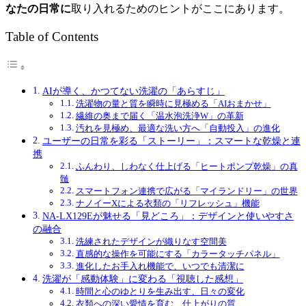
なたの日常に
取り入れるためのヒントがここにあります。
Table of Contents
AIが導く、かつてない洗濯の「あらすじ」
洗濯物の量と質を瞬時に見極める「AIおまかせ」
繊維の奥まで届く「温水泡洗浄W」の革新
汚れを見極め、最適な洗い方へ「自動投入」の進化
ユーザーの日常を彩る「ストーリー」：スマートな乾燥と連
携
ふんわり、しわなく仕上げる「ヒートポンプ乾燥」の真
髄
スマートフォン連携で広がる「マイランドリー」の世界
ナノイーXによる衣類の「リフレッシュ」機能
NA-LX129Eが魅せる「見どころ」：デザインと使いやすさ
の融合
洗練されたデザインが織りなす空間美
直感的な操作を可能にする「カラータッチパネル」
進化したお手入れ機能で、いつでも清潔に
洗濯が「感動体験」に変わる「視聴した感想」
時間と心のゆとりを生み出す、日々の変化
衣類への深い愛情を育む、仕上がりの質