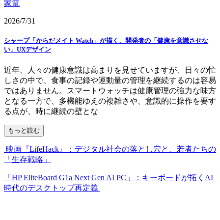
家電
2026/7/31
シャープ「からだメイト Watch」が描く、開発者の「健康を意識させな
い」UXデザイン
近年、人々の健康意識は高まりを見せていますが、日々の忙
しさの中で、食事の記録や運動量の管理を継続するのは容易
ではありません。スマートウォッチは健康管理の強力な味方
となる一方で、多機能ゆえの複雑さや、意識的に操作を要す
る点が、時に継続の壁とな
もっと読む
映画『LifeHack』：デジタル社会の落とし穴と、若者たちの
「生存戦略」
「HP EliteBoard G1a Next Gen AI PC」：キーボードが拓くAI
時代のデスクトップ再定義