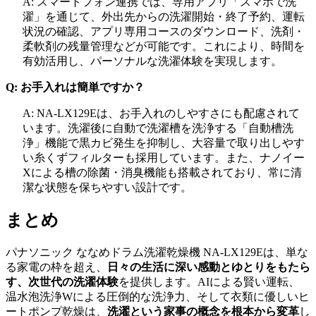
A: スマートフォン連携では、専用アプリ「スマホで洗
濯」を通じて、外出先からの洗濯開始・終了予約、運転
状況の確認、アプリ専用コースのダウンロード、洗剤・
柔軟剤の残量管理などが可能です。これにより、時間を
有効活用し、パーソナルな洗濯体験を実現します。
Q: お手入れは簡単ですか？
A: NA-LX129Eは、お手入れのしやすさにも配慮されて
います。洗濯後に自動で洗濯槽を洗浄する「自動槽洗
浄」機能で黒カビ発生を抑制し、大容量で取り出しやす
い糸くずフィルターも採用しています。また、ナノイー
Xによる槽の除菌・消臭機能も搭載されており、常に清
潔な状態を保ちやすい設計です。
まとめ
パナソニック ななめドラム洗濯乾燥機 NA-LX129Eは、単な
る家電の枠を超え、
日々の生活に深い感動とゆとりをもたら
す、次世代の洗濯体験
を提供します。AIによる賢い運転、
温水泡洗浄Wによる圧倒的な洗浄力、そして衣類に優しいヒ
ートポンプ乾燥は、
洗濯という家事の概念を根本から変革
し