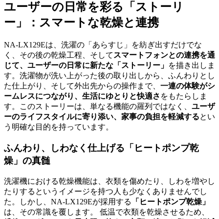
ユーザーの日常を彩る「ストーリ
ー」：スマートな乾燥と連携
NA-LX129Eは、洗濯の「あらすじ」を紡ぎ出すだけでな
く、その後の乾燥工程、そして
スマートフォンとの連携を通
じて、ユーザーの日常に新たな「ストーリー」
を描き出しま
す。洗濯物が洗い上がった後の取り出しから、ふんわりとし
た仕上がり、そして外出先からの操作まで、
一連の体験がシ
ームレスにつながり、生活にゆとりと快適さ
をもたらしま
す。このストーリーは、単なる機能の羅列ではなく、
ユーザ
ーのライフスタイルに寄り添い、家事の負担を軽減する
とい
う明確な目的を持っています。
ふんわり、しわなく仕上げる「ヒートポンプ乾
燥」の真髄
洗濯機における乾燥機能は、衣類を傷めたり、しわを増やし
たりするというイメージを持つ人も少なくありませんでし
た。しかし、NA-LX129Eが採用する
「ヒートポンプ乾燥」
は、その常識を覆します。 低温で衣類を乾燥させるため、