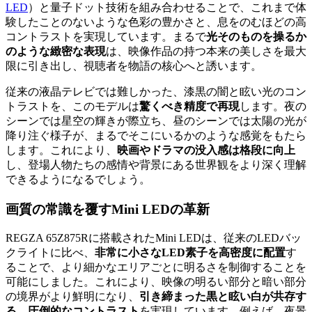
LED
）
と量子ドット技術を組み合わせることで、これまで体
験したことのないような色彩の豊かさと、息をのむほどの高
コントラストを実現しています。まるで
光そのものを操るか
のような緻密な表現
は、映像作品の持つ本来の美しさを最大
限に引き出し、視聴者を物語の核心へと誘います。
従来の液晶テレビでは難しかった、漆黒の闇と眩い光のコン
トラストを、このモデルは
驚くべき精度で再現
します。夜の
シーンでは星空の輝きが際立ち、昼のシーンでは太陽の光が
降り注ぐ様子が、まるでそこにいるかのような感覚をもたら
します。これにより、
映画やドラマの没入感は格段に向上
し、登場人物たちの感情や背景にある世界観をより深く理解
できるようになるでしょう。
画質の常識を覆すMini LEDの革新
REGZA 65Z875Rに搭載されたMini LEDは、従来のLEDバッ
クライトに比べ、
非常に小さなLED素子を高密度に配置
す
ることで、より細かなエリアごとに明るさを制御することを
可能にしました。これにより、映像の明るい部分と暗い部分
の境界がより鮮明になり、
引き締まった黒と眩い白が共存す
る、圧倒的なコントラスト
を実現しています。例えば、夜景