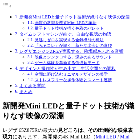
新開発Mini LEDと量子ドット技術が織りなす映像の深淵
画質の常識を覆すMini LEDの革新
量子ドット技術が描く色彩のパレット
タイムシフトマシンが紡ぐ、自由な視聴の物語
見逃しゼロを実現する全録機能の魔法
「みるコレ」が導く、新たな出会いの喜び
レグザエンジンZRαが実現する、臨場感あふれる音響
映像とシンクロする、深みのあるサウンド
ゲーム体験を革新する低遅延モード
デザインと操作性が生み出す、生活空間との調和
空間に溶け込むミニマルデザインの美学
ストレスフリーな操作体験とスマート連携
よくある質問
まとめ
新開発Mini LEDと量子ドット技術が織
りなす映像の深淵
レグザ 65Z875Rの最大の
見どころは、その圧倒的な映像表
現力
にあります。新開発の4K
Mini LED（
Mini LED
/
Mini