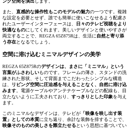
ング空間を演出
します。
また、
直感的な操作性もこのモデルの魅力
の一つです。複雑
な設定を必要とせず、誰でも簡単に使いこなせるよう配慮さ
れたユーザーインターフェースは、
日々のテレビ視聴をより
快適なもの
にしてくれます。美しいデザインと使いやすさが
両立することで、REGZA 65Z875Rは、生活に
自然と寄り添
う存在
となるでしょう。
空間に溶け込むミニマルデザインの美学
REGZA 65Z875Rの
デザインは、まさに「ミニマル」という
言葉がふさわしい
ものです。フレームの薄さ、スタンドの洗
練された形状、そして背面までこだわったシンプルな構造
は、
リビング空間に圧迫感を与えることなく、自然に溶け込
みます
。電源ケーブルやアンテナケーブルなどの配線も、目
立たないように工夫されており、
すっきりとした印象
を与え
ます。
このミニマルなデザインは、テレビが
「映像を映し出す装
置」としての本質
に立ち返り、余計な装飾を排することで、
映像そのものの美しさを際立たせる
という思想に基づいてい