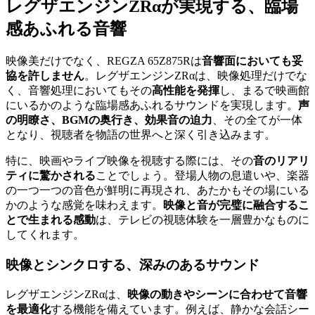
レグザエンジンZRαが実現する、臨場
感あふれる音響
映像美だけでなく、REGZA 65Z875Rは
音響面においても妥
協を許しません
。レグザエンジンZRαは、映像処理だけでな
く、音響処理においてもその
高性能を発揮
し、まるで映画館
にいるかのような臨場感あふれるサウンドを実現します。
声
の明瞭さ、BGMの奥行き、効果音の迫力
、その全てが一体
となり、視聴者を物語の世界へと深く引き込みます。
特に、映画やライブ映像を視聴する際には、その
音のリアリ
ティに驚かされる
ことでしょう。登場人物の息遣いや、楽器
の一つ一つの音色が鮮明に再現され、あたかもその場にいる
かのような感覚を味わえます。
映像と音が完璧に融合するこ
とで生まれる感動
は、テレビの視聴体験を一層豊かなものに
してくれます。
映像とシンクロする、深みのあるサウンド
レグザエンジンZRαは、
映像の動きやシーンに合わせて音響
を最適化
する機能を備えています。例えば、静かな会話シー