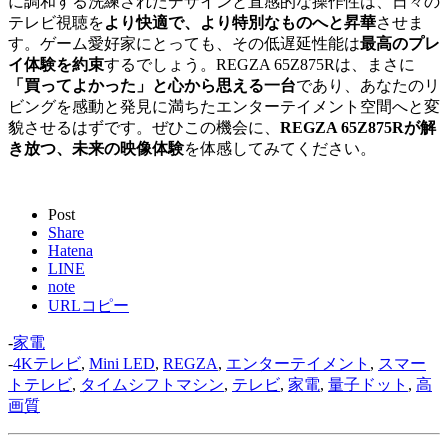
に調和する洗練されたデザインと直感的な操作性は、日々の
テレビ視聴を
より快適で、より特別なものへと昇華
させま
す。ゲーム愛好家にとっても、その低遅延性能は
最高のプレ
イ体験を約束
するでしょう。REGZA 65Z875Rは、まさに
「買ってよかった」と心から思える一台
であり、あなたのリ
ビングを感動と発見に満ちたエンターテイメント空間へと変
貌させるはずです。ぜひこの機会に、
REGZA 65Z875Rが解
き放つ、未来の映像体験
を体感してみてください。
Post
Share
Hatena
LINE
note
URLコピー
-
家電
-
4Kテレビ
,
Mini LED
,
REGZA
,
エンターテイメント
,
スマー
トテレビ
,
タイムシフトマシン
,
テレビ
,
家電
,
量子ドット
,
高
画質