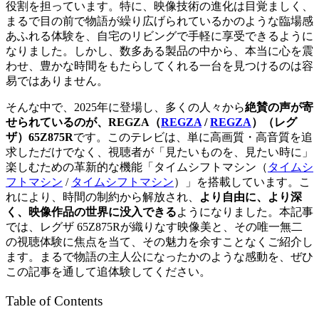
役割を担っています。特に、映像技術の進化は目覚ましく、
まるで目の前で物語が繰り広げられているかのような臨場感
あふれる体験を、自宅のリビングで手軽に享受できるように
なりました。しかし、数多ある製品の中から、本当に心を震
わせ、豊かな時間をもたらしてくれる一台を見つけるのは容
易ではありません。
そんな中で、2025年に登場し、多くの人々から
絶賛の声が寄
せられているのが、
REGZA（
REGZA
/
REGZA
）
（レグ
ザ）65Z875R
です。このテレビは、単に高画質・高音質を追
求しただけでなく、視聴者が「見たいものを、見たい時に」
楽しむための革新的な機能「
タイムシフトマシン（
タイムシ
フトマシン
/
タイムシフトマシン
）
」を搭載しています。こ
れにより、時間の制約から解放され、
より自由に、より深
く、映像作品の世界に没入できる
ようになりました。本記事
では、レグザ 65Z875Rが織りなす映像美と、その唯一無二
の視聴体験に焦点を当て、その魅力を余すことなくご紹介し
ます。まるで物語の主人公になったかのような感動を、ぜひ
この記事を通して追体験してください。
Table of Contents