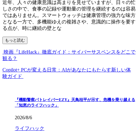
近年、人々の健康意識は高まりを見せていますが、日々の忙
しさの中で、食事の記録や運動量の管理を継続するのは容易
ではありません。スマートウォッチは健康管理の強力な味方
となる一方で、多機能ゆえの複雑さや、意識的に操作を要す
る点が、時に継続の壁とな
もっと読む
映画『LifeHack』徹底ガイド：サイバーサスペンスをどこで
観る？
Copilot+ PCが変える日常：AIがあなたにもたらす新しい体
験ガイド
『機動警察パトレイバーEZY』天鳥桔平が示す、危機を乗り越える
「知恵のライフハック」
2026/8/6
ライフハック