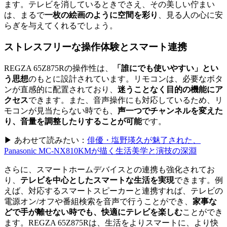
ます。テレビを消しているときでさえ、その美しい佇まい
は、まるで
一枚の絵画のように空間を彩り
、見る人の心に安
らぎを与えてくれるでしょう。
ストレスフリーな操作体験とスマート連携
REGZA 65Z875Rの操作性は、
「誰にでも使いやすい」とい
う思想
のもとに設計されています。リモコンは、必要なボタ
ンが直感的に配置されており、
迷うことなく目的の機能にア
クセス
できます。また、音声操作にも対応しているため、リ
モコンが見当たらない時でも、
声一つでチャンネルを変えた
り、音量を調整したりすることが可能
です。
▶ あわせて読みたい：
俳優・塩野瑛久が魅了された、
Panasonic MC-NX810KMが描く生活美学と演技の深淵
さらに、スマートホームデバイスとの連携も強化されてお
り、
テレビを中心としたスマートな生活を実現
できます。例
えば、対応するスマートスピーカーと連携すれば、テレビの
電源オン/オフや番組検索を音声で行うことができ、
家事な
どで手が離せない時でも、快適にテレビを楽しむ
ことができ
ます。REGZA 65Z875Rは、生活をよりスマートに、より快