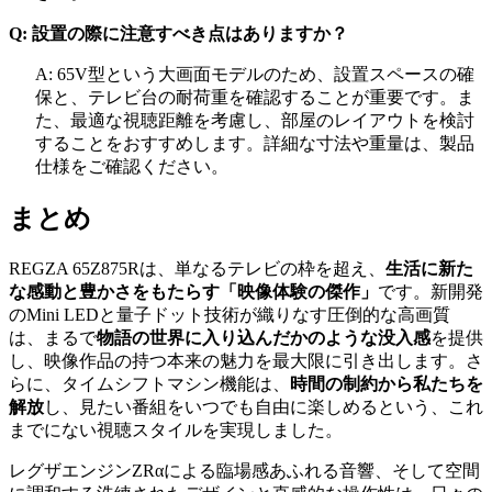
Q: 設置の際に注意すべき点はありますか？
A: 65V型という大画面モデルのため、設置スペースの確
保と、テレビ台の耐荷重を確認することが重要です。ま
た、最適な視聴距離を考慮し、部屋のレイアウトを検討
することをおすすめします。詳細な寸法や重量は、製品
仕様をご確認ください。
まとめ
REGZA 65Z875Rは、単なるテレビの枠を超え、
生活に新た
な感動と豊かさをもたらす「映像体験の傑作」
です。新開発
のMini LEDと量子ドット技術が織りなす圧倒的な高画質
は、まるで
物語の世界に入り込んだかのような没入感
を提供
し、映像作品の持つ本来の魅力を最大限に引き出します。さ
らに、タイムシフトマシン機能は、
時間の制約から私たちを
解放
し、見たい番組をいつでも自由に楽しめるという、これ
までにない視聴スタイルを実現しました。
レグザエンジンZRαによる臨場感あふれる音響、そして空間