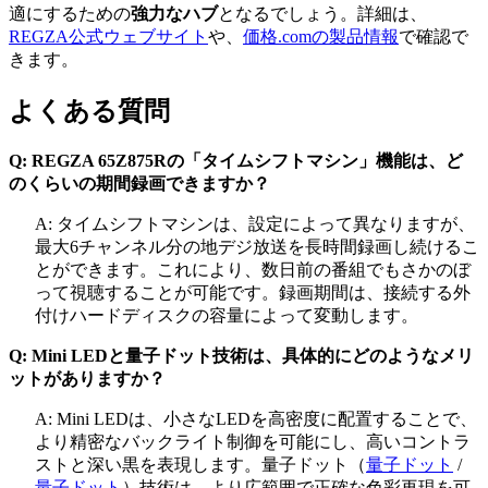
適にするための
強力なハブ
となるでしょう。詳細は、
REGZA公式ウェブサイト
や、
価格.comの製品情報
で確認で
きます。
よくある質問
Q: REGZA 65Z875Rの「タイムシフトマシン」機能は、ど
のくらいの期間録画できますか？
A: タイムシフトマシンは、設定によって異なりますが、
最大6チャンネル分の地デジ放送を長時間録画し続けるこ
とができます。これにより、数日前の番組でもさかのぼ
って視聴することが可能です。録画期間は、接続する外
付けハードディスクの容量によって変動します。
Q: Mini LEDと量子ドット技術は、具体的にどのようなメリ
ットがありますか？
A: Mini LEDは、小さなLEDを高密度に配置することで、
より精密なバックライト制御を可能にし、高いコントラ
ストと深い黒を表現します。
量子ドット（
量子ドット
/
量子ドット
）
技術は、より広範囲で正確な色彩再現を可