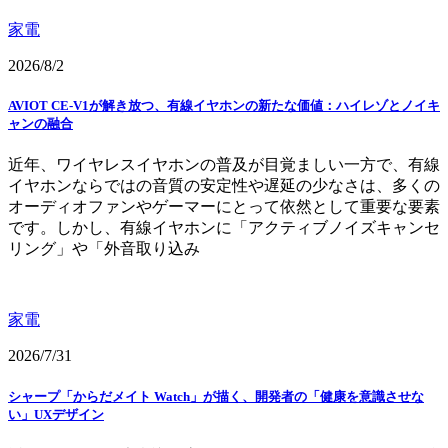
家電
2026/8/2
AVIOT CE-V1が解き放つ、有線イヤホンの新たな価値：ハイレゾとノイキ
ャンの融合
近年、ワイヤレスイヤホンの普及が目覚ましい一方で、有線
イヤホンならではの音質の安定性や遅延の少なさは、多くの
オーディオファンやゲーマーにとって依然として重要な要素
です。しかし、有線イヤホンに「アクティブノイズキャンセ
リング」や「外音取り込み
家電
2026/7/31
シャープ「からだメイト Watch」が描く、開発者の「健康を意識させな
い」UXデザイン