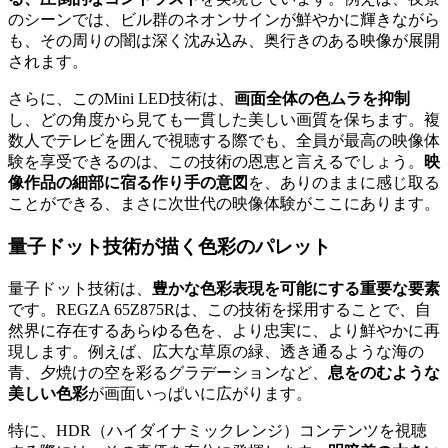
のシーンでは、ビル群のネオンサインが鮮やかに輝きながら
も、その周りの闇は深く沈み込み、奥行きのある映像が展開
されます。
さらに、このMini LED技術は、
画面全体の色ムラを抑制
し、どの角度から見ても一貫した美しい画質を保ちます。複
数人でテレビを囲んで視聴する際でも、全員が最高の映像体
験を享受できるのは、この技術の恩恵と言えるでしょう。
映
像作品の細部に宿る作り手の意図
を、ありのままに感じ取る
ことができる、まさに次世代の映像体験がここにあります。
量子ドット技術が描く色彩のパレット
量子ドット技術は、
豊かな色彩表現を可能にする重要な要素
です。REGZA 65Z875Rは、この技術を採用することで、自
然界に存在するあらゆる色を、より忠実に、より鮮やかに再
現します。例えば、広大な草原の緑、透き通るような海の
青、夕焼けの空を彩るグラデーションなど、
息をのむような
美しい色彩
が画面いっぱいに広がります。
特に、HDR（ハイダイナミックレンジ）コンテンツを視聴