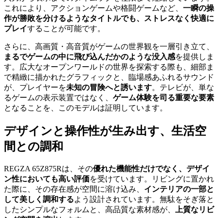
これにより、アクションゲームや格闘ゲームなど、
一瞬の操
作が勝敗を分けるようなタイトルでも、ストレスなく快適に
プレイ
することが可能です。
さらに、高画質・高音質がゲームの世界観を一層引き立て、
まるでゲームの中に飛び込んだかのような没入感
を提供しま
す。広大なオープンワールドの世界を探索する際も、細部ま
で精緻に描かれたグラフィックと、臨場感あふれるサウンド
が、プレイヤーを
未知の冒険へと誘います
。テレビが、単な
るゲームの表示装置ではなく、
ゲーム体験を司る重要な要素
となることを、このモデルは証明しています。
デザインと操作性が生み出す、生活空
間との調和
REGZA 65Z875Rは、その
優れた機能性だけでなく、デザイ
ン性においても高い評価
を受けています。リビングに置かれ
た際に、その存在感が空間に溶け込み、
インテリアの一部と
して美しく調和する
よう設計されています。無駄をそぎ落と
したシンプルなフォルムと、高品質な素材感が、
上質なリビ