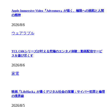
Apple Immersive Video『Adventure』が描く、極限への挑戦と人間
の精神
2026/8/6
ウェアラブル
TCL C6Kシリーズが叶える究極のエンタメ体験：動画配信サービ
スを遊び尽くす
2026/8/6
家電
映画『LifeHack』が暴くデジタル社会の深層：サイバー犯罪と倫理
の境界線
2026/8/5