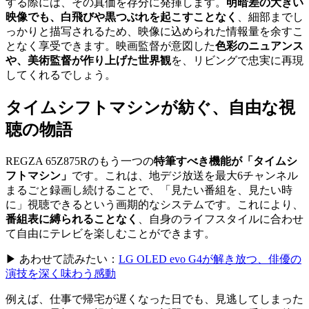
する際には、その真価を存分に発揮します。
明暗差の大きい
映像でも、白飛びや黒つぶれを起こすことなく
、細部までし
っかりと描写されるため、映像に込められた情報量を余すこ
となく享受できます。映画監督が意図した
色彩のニュアンス
や、美術監督が作り上げた世界観
を、リビングで忠実に再現
してくれるでしょう。
タイムシフトマシンが紡ぐ、自由な視
聴の物語
REGZA 65Z875Rのもう一つの
特筆すべき機能が「タイムシ
フトマシン」
です。これは、地デジ放送を最大6チャンネル
まるごと録画し続けることで、「見たい番組を、見たい時
に」視聴できるという画期的なシステムです。これにより、
番組表に縛られることなく
、自身のライフスタイルに合わせ
て自由にテレビを楽しむことができます。
▶ あわせて読みたい：
LG OLED evo G4が解き放つ、俳優の
演技を深く味わう感動
例えば、仕事で帰宅が遅くなった日でも、見逃してしまった