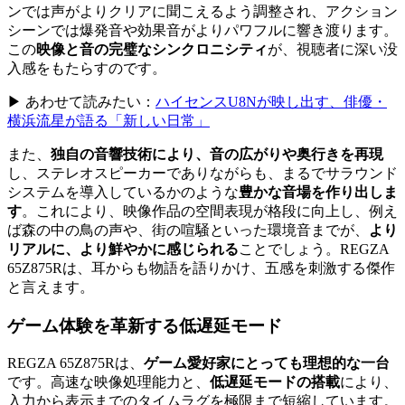
ンでは声がよりクリアに聞こえるよう調整され、アクション
シーンでは爆発音や効果音がよりパワフルに響き渡ります。
この
映像と音の完璧なシンクロニシティ
が、視聴者に深い没
入感をもたらすのです。
▶ あわせて読みたい：
ハイセンスU8Nが映し出す、俳優・
横浜流星が語る「新しい日常」
また、
独自の音響技術により、音の広がりや奥行きを再現
し、ステレオスピーカーでありながらも、まるでサラウンド
システムを導入しているかのような
豊かな音場を作り出しま
す
。これにより、映像作品の空間表現が格段に向上し、例え
ば森の中の鳥の声や、街の喧騒といった環境音までが、
より
リアルに、より鮮やかに感じられる
ことでしょう。REGZA
65Z875Rは、耳からも物語を語りかけ、五感を刺激する傑作
と言えます。
ゲーム体験を革新する低遅延モード
REGZA 65Z875Rは、
ゲーム愛好家にとっても理想的な一台
です。高速な映像処理能力と、
低遅延モードの搭載
により、
入力から表示までのタイムラグを極限まで短縮しています。