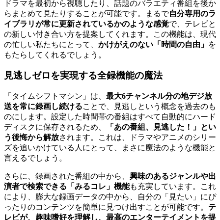
ドラマを最初から視聴したり、話題のバラエティ番組を後か
らまとめて見たりすることが可能です。まるで
自分専用のラ
イブラリが常に更新されているかのような感覚
で、テレビと
の新しい付き合い方を提案してくれます。この機能は、現代
の忙しい私たちにとって、
かけがえのない「時間の自由」
を
もたらしてくれるでしょう。
見逃しゼロを実現する全録機能の魔法
「タイムシフトマシン」は、
最大6チャンネル分の地デジ放
送を常に録画し続ける
ことで、見逃しという概念を過去のも
のにします。設定した時間帯の番組はすべて自動的にハード
ディスクに保存されるため、
「あの番組、見逃した！」とい
う後悔から解放
されます。これは、ドラマやアニメのシリー
ズを追いかけている人にとって、まさに魔法のような機能と
言えるでしょう。
さらに、録画された番組の中から、
興味のあるジャンルや出
演者で検索できる「みるコレ」機能
も充実しています。これ
により、膨大な録画データの中から、自分の「見たい」にぴ
ったりのコンテンツを簡単に見つけ出すことが可能です。
テ
レビが、趣味嗜好を理解し、最高のエンターテイメントを提