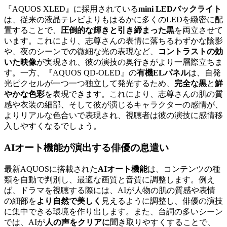
『AQUOS XLED』に採用されている
mini LEDバックライト
は、従来の液晶テレビよりもはるかに多くのLEDを緻密に配
置することで、
圧倒的な輝きと引き締まった黒
を両立させて
います。これにより、志尊さんの表情に落ちるわずかな陰影
や、夜のシーンでの微細な光の表現など、
コントラストの効
いた映像
が実現され、彼の演技の奥行きがより一層際立ちま
す。一方、『AQUOS QD-OLED』の
有機ELパネル
は、自発
光ピクセルが一つ一つ独立して発光するため、
完全な黒
と
鮮
やかな色彩
を表現できます。これにより、志尊さんの肌の質
感や衣装の細部、そして彼が演じるキャラクターの感情が、
よりリアルな色合いで表現され、視聴者は彼の演技に感情移
入しやすくなるでしょう。
AIオート機能が演出する俳優の息遣い
最新AQUOSに搭載された
AIオート機能
は、コンテンツの種
類を自動で判別し、最適な画質と音質に調整します。例え
ば、ドラマを視聴する際には、AIが人物の肌の質感や表情
の細部を
より自然で美しく
見えるように調整し、俳優の演技
に集中できる環境を作り出します。また、台詞の多いシーン
では、AIが
人の声をクリアに
聞き取りやすくすることで、