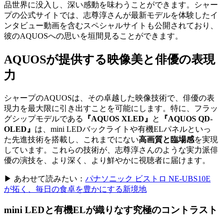
品世界に没入し、深い感動を味わうことができます。シャー
プの公式サイトでは、志尊淳さんが最新モデルを体験したイ
ンタビュー動画を含むスペシャルサイトも公開されており、
彼のAQUOSへの思いを垣間見ることができます。
AQUOSが提供する映像美と俳優の表現
力
シャープのAQUOSは、その卓越した映像技術で、俳優の表
現力を最大限に引き出すことを可能にします。特に、フラッ
グシップモデルである
『AQUOS XLED』
と
『AQUOS QD-
OLED』
は、mini LEDバックライトや有機ELパネルといっ
た先進技術を搭載し、これまでにない
高画質と臨場感
を実現
しています。これらの技術が、志尊淳さんのような実力派俳
優の演技を、より深く、より鮮やかに視聴者に届けます。
▶ あわせて読みたい：
パナソニック ビストロ NE-UBS10E
が拓く、毎日の食卓を豊かにする新境地
mini LEDと有機ELが織りなす究極のコントラスト