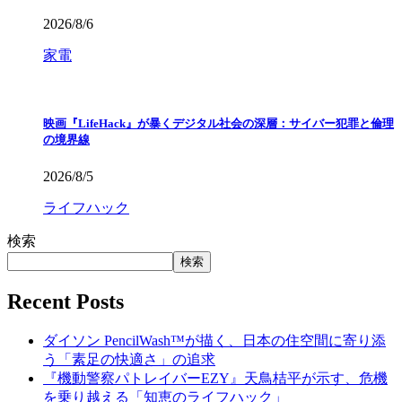
2026/8/6
家電
映画『LifeHack』が暴くデジタル社会の深層：サイバー犯罪と倫理
の境界線
2026/8/5
ライフハック
検索
検索
Recent Posts
ダイソン PencilWash™が描く、日本の住空間に寄り添
う「素足の快適さ」の追求
『機動警察パトレイバーEZY』天鳥桔平が示す、危機
を乗り越える「知恵のライフハック」