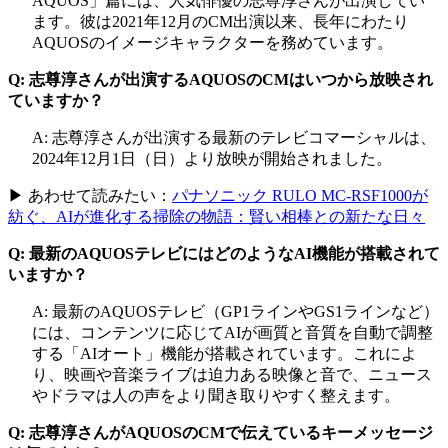
AQUOS」篇には、人気俳優の志尊淳さんが出演してい
ます。彼は2021年12月のCM出演以来、長年にわたり
AQUOSのイメージキャラクターを務めています。
Q: 志尊淳さんが出演するAQUOSのCMはいつから放映され
ていますか？
A: 志尊淳さんが出演する最新のテレビコマーシャルは、
2024年12月1日（日）より放映が開始されました。
▶ あわせて読みたい：
パナソニック RULO MC-RSF1000が
紡ぐ、AIが進化する掃除の物語：賢い相棒との新たな日々
Q: 最新のAQUOSテレビにはどのようなAI機能が搭載されて
いますか？
A: 最新のAQUOSテレビ（GP1ラインやGS1ラインなど）
には、コンテンツに応じてAIが画質と音質を自動で調整
する「AIオート」機能が搭載されています。これによ
り、映画や音楽ライブは迫力ある映像と音で、ニュース
やドラマは人の声をより聞き取りやすく整えます。
Q: 志尊淳さんがAQUOSのCMで伝えているキーメッセージ