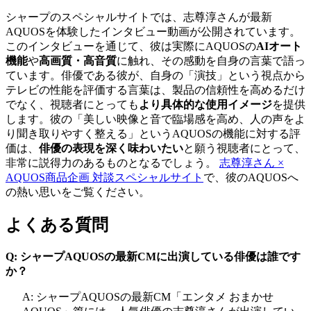
シャープのスペシャルサイトでは、志尊淳さんが最新
AQUOSを体験したインタビュー動画が公開されています。
このインタビューを通じて、彼は実際にAQUOSの
AIオート
機能
や
高画質・高音質
に触れ、その感動を自身の言葉で語っ
ています。俳優である彼が、自身の「演技」という視点から
テレビの性能を評価する言葉は、製品の信頼性を高めるだけ
でなく、視聴者にとっても
より具体的な使用イメージ
を提供
します。彼の「美しい映像と音で臨場感を高め、人の声をよ
り聞き取りやすく整える」というAQUOSの機能に対する評
価は、
俳優の表現を深く味わいたい
と願う視聴者にとって、
非常に説得力のあるものとなるでしょう。
志尊淳さん ×
AQUOS商品企画 対談スペシャルサイト
で、彼のAQUOSへ
の熱い思いをご覧ください。
よくある質問
Q: シャープAQUOSの最新CMに出演している俳優は誰です
か？
A: シャープAQUOSの最新CM「エンタメ おまかせ