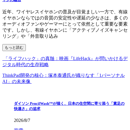
近年、ワイヤレスイヤホンの普及が目覚ましい一方で、有線
イヤホンならではの音質の安定性や遅延の少なさは、多くの
オーディオファンやゲーマーにとって依然として重要な要素
です。しかし、有線イヤホンに「アクティブノイズキャンセ
リング」や「外音取り込み
もっと読む
「ライフハック」の真髄：映画『LifeHack』が問いかけるデ
ジタル時代の生存戦略
ThinkPad開発の核心：塚本泰通氏が織りなす「1パーソナル
AI」の未来像
ダイソン PencilWash™が描く、日本の住空間に寄り添う「素足の
快適さ」の追求
2026/8/7