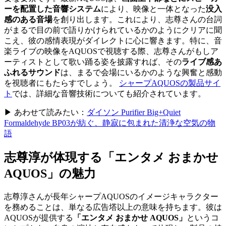
ーを配置した音響システム
により、映像と一体となった
没入
感のある音場
を創り出します。これにより、志尊さんの台詞
がまるで目の前で語りかけられているかのようにクリアに聞
こえ、彼の感情表現がダイレクトに心に響きます。特に、音
楽ライブの映像をAQUOSで視聴する際、志尊さんがもしア
ーティストとして歌い踊る姿を披露すれば、その
ライブ感あ
ふれるサウンド
は、まるで会場にいるかのような興奮と感動
を視聴者にもたらすでしょう。
シャープAQUOSの製品サイ
ト
では、詳細な音響技術についても紹介されています。
▶ あわせて読みたい：
ダイソン Purifier Big+Quiet
Formaldehyde BP03が紡ぐ、静寂に包まれた清浄な空気の物
語
志尊淳が体現する「エンタメ おまかせ
AQUOS」の魅力
志尊淳さんが長年シャープAQUOSのイメージキャラクター
を務めることは、単なる広告塔以上の意味を持ちます。彼は
AQUOSが提供する
「エンタメ おまかせ AQUOS」
というコ