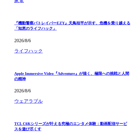
家電
『機動警察パトレイバーEZY』天鳥桔平が示す、危機を乗り越える
「知恵のライフハック」
2026/8/6
ライフハック
Apple Immersive Video『Adventure』が描く、極限への挑戦と人間
の精神
2026/8/6
ウェアラブル
TCL C6Kシリーズが叶える究極のエンタメ体験：動画配信サービ
スを遊び尽くす