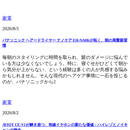
家電
2026/8/3
パナソニック ヘアードライヤー ナノケア EH-NA0Kが拓く、朝の美髪新習
慣
毎朝のスタイリングに時間を取られ、髪のダメージに悩んで
いる方は少なくないでしょう。特に、寝ぐせがひどくて朝か
ら気分が上がらない、という経験は多くの人が共感する悩み
かもしれません。そんな現代のヘアケア事情に一石を投じる
のが、パナソニックから2
家電
2026/8/2
AVIOT CE-V1が解き放つ、有線イヤホンの新たな価値：ハイレゾとノイキ
ャンの融合