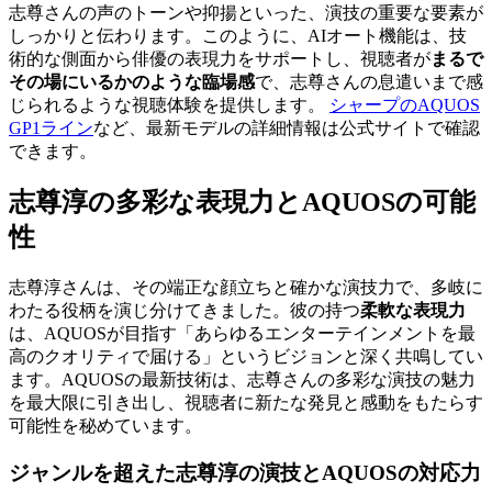
志尊さんの声のトーンや抑揚といった、演技の重要な要素が
しっかりと伝わります。このように、AIオート機能は、技
術的な側面から俳優の表現力をサポートし、視聴者が
まるで
その場にいるかのような臨場感
で、志尊さんの息遣いまで感
じられるような視聴体験を提供します。
シャープのAQUOS
GP1ライン
など、最新モデルの詳細情報は公式サイトで確認
できます。
志尊淳の多彩な表現力とAQUOSの可能
性
志尊淳さんは、その端正な顔立ちと確かな演技力で、多岐に
わたる役柄を演じ分けてきました。彼の持つ
柔軟な表現力
は、AQUOSが目指す「あらゆるエンターテインメントを最
高のクオリティで届ける」というビジョンと深く共鳴してい
ます。AQUOSの最新技術は、志尊さんの多彩な演技の魅力
を最大限に引き出し、視聴者に新たな発見と感動をもたらす
可能性を秘めています。
ジャンルを超えた志尊淳の演技とAQUOSの対応力