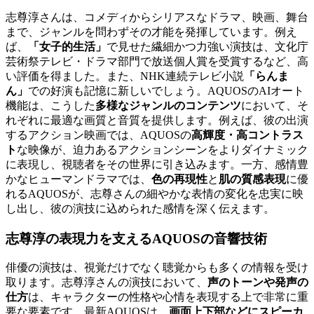
志尊淳さんは、コメディからシリアスなドラマ、映画、舞台
まで、ジャンルを問わずその才能を発揮しています。例え
ば、
「女子的生活」
で見せた繊細かつ力強い演技は、文化庁
芸術祭テレビ・ドラマ部門で放送個人賞を受賞するなど、高
い評価を得ました。また、NHK連続テレビ小説
「らんま
ん」
での好演も記憶に新しいでしょう。AQUOSのAIオート
機能は、こうした
多様なジャンルのコンテンツ
において、そ
れぞれに最適な画質と音質を提供します。例えば、彼の出演
するアクション映画では、AQUOSの
高輝度・高コントラス
ト
な映像が、迫力あるアクションシーンをよりダイナミック
に表現し、視聴者をその世界に引き込みます。一方、感情豊
かなヒューマンドラマでは、
色の再現性
と
肌の質感表現
に優
れるAQUOSが、志尊さんの細やかな表情の変化を忠実に映
し出し、彼の演技に込められた感情を深く伝えます。
志尊淳の表現力を支えるAQUOSの音響技術
俳優の演技は、視覚だけでなく聴覚からも多くの情報を受け
取ります。志尊淳さんの演技において、
声のトーンや発声の
仕方
は、キャラクターの性格や心情を表現する上で非常に重
要な要素です。最新AQUOSは、
画面上下部などにスピーカ