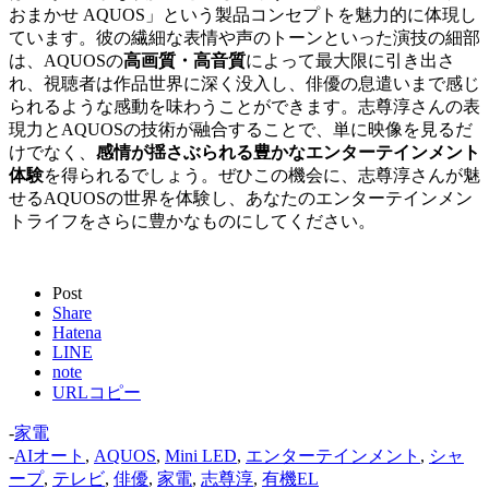
おまかせ AQUOS」という製品コンセプトを魅力的に体現し
ています。彼の繊細な表情や声のトーンといった演技の細部
は、AQUOSの
高画質・高音質
によって最大限に引き出さ
れ、視聴者は作品世界に深く没入し、俳優の息遣いまで感じ
られるような感動を味わうことができます。志尊淳さんの表
現力とAQUOSの技術が融合することで、単に映像を見るだ
けでなく、
感情が揺さぶられる豊かなエンターテインメント
体験
を得られるでしょう。ぜひこの機会に、志尊淳さんが魅
せるAQUOSの世界を体験し、あなたのエンターテインメン
トライフをさらに豊かなものにしてください。
Post
Share
Hatena
LINE
note
URLコピー
-
家電
-
AIオート
,
AQUOS
,
Mini LED
,
エンターテインメント
,
シャ
ープ
,
テレビ
,
俳優
,
家電
,
志尊淳
,
有機EL