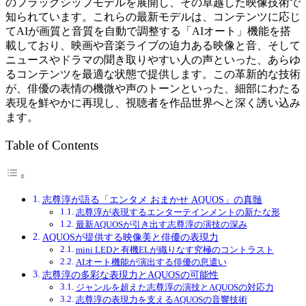
のフラッグシップモデルを展開し、その卓越した映像技術で
知られています。これらの最新モデルは、コンテンツに応じ
てAIが画質と音質を自動で調整する「AIオート」機能を搭
載しており、映画や音楽ライブの迫力ある映像と音、そして
ニュースやドラマの聞き取りやすい人の声といった、あらゆ
るコンテンツを最適な状態で提供します。この革新的な技術
が、俳優の表情の機微や声のトーンといった、細部にわたる
表現を鮮やかに再現し、視聴者を作品世界へと深く誘い込み
ます。
Table of Contents
志尊淳が語る「エンタメ おまかせ AQUOS」の真髄
志尊淳が表現するエンターテインメントの新たな形
最新AQUOSが引き出す志尊淳の演技の深み
AQUOSが提供する映像美と俳優の表現力
mini LEDと有機ELが織りなす究極のコントラスト
AIオート機能が演出する俳優の息遣い
志尊淳の多彩な表現力とAQUOSの可能性
ジャンルを超えた志尊淳の演技とAQUOSの対応力
志尊淳の表現力を支えるAQUOSの音響技術