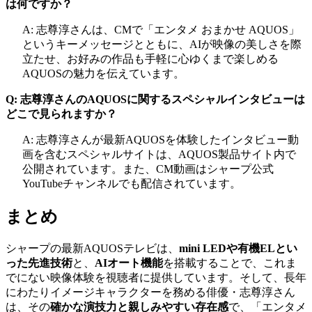
は何ですか？
A: 志尊淳さんは、CMで「エンタメ おまかせ AQUOS」
というキーメッセージとともに、AIが映像の美しさを際
立たせ、お好みの作品も手軽に心ゆくまで楽しめる
AQUOSの魅力を伝えています。
Q: 志尊淳さんのAQUOSに関するスペシャルインタビューは
どこで見られますか？
A: 志尊淳さんが最新AQUOSを体験したインタビュー動
画を含むスペシャルサイトは、AQUOS製品サイト内で
公開されています。また、CM動画はシャープ公式
YouTubeチャンネルでも配信されています。
まとめ
シャープの最新AQUOSテレビは、
mini LEDや有機ELとい
った先進技術
と、
AIオート機能
を搭載することで、これま
でにない映像体験を視聴者に提供しています。そして、長年
にわたりイメージキャラクターを務める俳優・志尊淳さん
は、その
確かな演技力と親しみやすい存在感
で、「エンタメ