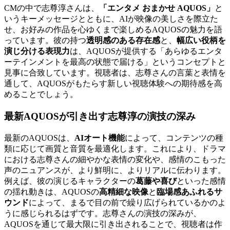
CMの中で志尊淳さんは、
「エンタメ おまかせ AQUOS」
と
いうキーメッセージとともに、AIが映像の美しさを際立た
せ、お好みの作品を心ゆくまで楽しめるAQUOSの魅力を語
っています。彼の持つ
透明感のある存在感
と、
幅広い役柄を
演じ分ける表現力
は、AQUOSが提供する「あらゆるエンタ
ーテインメントを最高の状態で届ける」というコンセプトと
見事に合致しています。視聴者は、志尊さんの言葉と表情を
通して、AQUOSがもたらす新しい視聴体験への期待感を高
めることでしょう。
最新AQUOSが引き出す志尊淳の演技の深み
最新のAQUOSは、
AIオート機能
によって、コンテンツの種
類に応じて画質と音質を最適化します。これにより、ドラマ
における志尊さんの細やかな表情の変化や、感情のこもった
声のニュアンスが、より鮮明に、よりリアルに伝わります。
例えば、彼の演じるキャラクターの
葛藤や喜び
といった感情
の揺れ動きは、AQUOSの
高精細な映像
と
臨場感あふれるサ
ウンド
によって、まるで目の前で繰り広げられているかのよ
うに感じられるはずです。志尊さんの演技の深みが、
AQUOSを通じて最大限に引き出されることで、視聴者は作