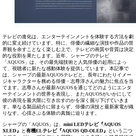
テレビの進化は、エンターテインメントを体験する方法を劇
的に変え続けています。特に、俳優の繊細な演技や作品の世
界観を余すことなく楽しむ上で、テレビの画質や音質は決定
的な役割を果たします。近年、シャープのテレビ
「AQUOS」は、その最先端技術と人気俳優の起用によっ
て、視聴者に新たな感動体験を提供しています。本記事で
は、シャープの最新AQUOSテレビと、長年にわたりイメー
ジキャラクターを務める俳優・志尊淳さんの魅力に焦点を当
てます。志尊さんが最新AQUOSを通じてどのようにエンタ
ーテインメントの世界を表現し、またAQUOSがいかにして
彼の表現を最大限に引き出すのかを深く掘り下げていきま
す。単なる製品紹介に留まらず、俳優の演技と最新家電が織
りなす、心揺さぶる体験の真髄に迫ります。
シャープの「AQUOS」は、
mini LEDテレビ『AQUOS
XLED』
と
有機ELテレビ『AQUOS QD-OLED』
という二つ