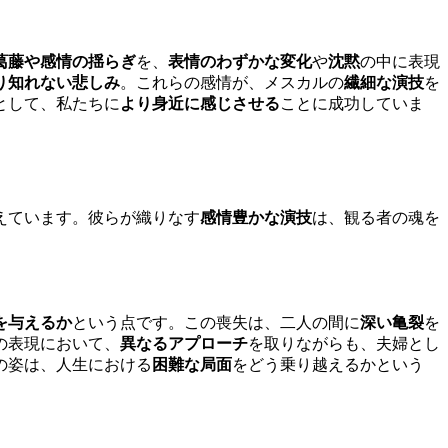
葛藤や感情の揺らぎ
を、
表情のわずかな変化
や
沈黙
の中に表現
り知れない悲しみ
。これらの感情が、メスカルの
繊細な演技
を
として、私たちに
より身近に感じさせる
ことに成功していま
えています。彼らが織りなす
感情豊かな演技
は、観る者の魂を
を与えるか
という点です。この喪失は、二人の間に
深い亀裂
を
の表現において、
異なるアプローチ
を取りながらも、夫婦とし
の姿は、人生における
困難な局面
をどう乗り越えるかという