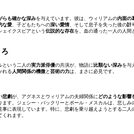
がらも確かな深み
を与えています。彼は、ウィリアムの
内面の
的な愛
、子どもたちへの
深い愛情
、そして息子を失った後の
計
シェイクスピアという
伝説的な存在
を、血の通った一人の人間
ころ
ルという二人の
実力派俳優
の共演が、物語に
比類ない深み
を与
かれる
人間関係の機微
と
芸術の力
は、まさに必見です。
い悲劇
が、アグネスとウィリアムの夫婦関係に
どのような影響
ります。ジェシー・バックリーとポール・メスカルは、悲しみ
見事に表現しています。特に、悲劇を乗り越えようとする二人
てくれます。