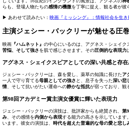
しています。16世紀のイングランドの風景は、アグネスの
神
らも、登場人物たちの
感情の機微
を丁寧に捉え、観る者が彼
▶ あわせて読みたい：
映画『ミッシング』：情報社会を生き
主演ジェシー・バックリーが魅せる圧
映画
『ハムネット』
の中心にいるのは、アグネス・シェイク
苦悩、そして強さ
を肌で感じさせます。その
圧倒的な表現力
アグネス・シェイクスピアとしての深い共感と存在
ジェシー・バックリーは、森を愛し、薬草の知識に長けた
ア
一人で守り育てる
母親としての強さ
と、息子を失った
深い悲
情
、そして抗いがたい運命への
静かな抵抗
が宿っており、観
第98回アカデミー賞主演女優賞に輝いた表現力
ジェシー・バックリーの演技は、批評家からも絶賛され、
第
み
、その感情を
内側から表現
する能力の高さを示しています
います。彼女の演技は、
時代を超えた普遍的な母の愛と悲し