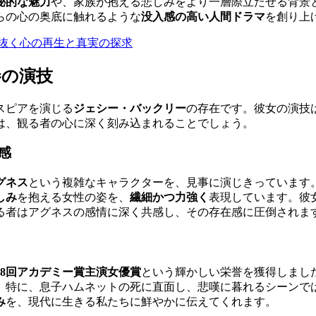
秘的な魅力
や、家族が抱える悲しみをより一層際立たせる背景
らの心の奥底に触れるような
没入感の高い人間ドラマ
を創り上
抜く心の再生と真実の探求
巻の演技
スピアを演じる
ジェシー・バックリー
の存在です。彼女の演技
は、観る者の心に深く刻み込まれることでしょう。
感
グネス
という複雑なキャラクターを、見事に演じきっています
しみ
を抱える女性の姿を、
繊細かつ力強く
表現しています。彼
る者はアグネスの感情に深く共感し、その存在感に圧倒されま
98回アカデミー賞主演女優賞
という輝かしい栄誉を獲得しまし
。特に、息子ハムネットの死に直面し、悲嘆に暮れるシーンで
み
を、現代に生きる私たちに鮮やかに伝えてくれます。