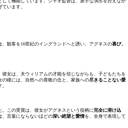
として機能しています。ジャオ監督は、派手な演出を控えなが
げています。
は、観客を16世紀のイングランドへと誘い、アグネスの
喜び、
。彼女は、夫ウィリアムの才能を信じながらも、子どもたちを
女の瞳には、自然への畏敬の念と、家族への
尽きることない愛
す。
た。この受賞は、彼女がアグネスという役柄に
完全に溶け込
は、言葉にならないほどの
深い絶望と愛情
を、全身で表現して