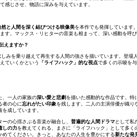
して感じさせ、物語に深みを与えています。
自然と人間を深く結びつける映像美
を本作でも発揮しています
ます。マックス・リヒターの音楽も相まって、深い感動を呼び
を伝えますか？
て悲しみを乗り越えて再生する人間の強さを描いています。登場
えていくかという
「ライフハック」的な視点
で多くの示唆を与
た、一人の家族の
深い愛と悲劇
を描いた感動的な作品です。特
る者の心に
忘れがたい印象
を残します。二人の主演俳優が織り
核を成しています。
ターの心揺さぶる音楽が融合し、
普遍的な人間ドラマ
として私
癒しの力
を教えてくれる、まさに「ライフハック」として多く
かめてください。きっと、あなたの人生を豊かにする
新たな発