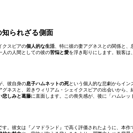
の知られざる側面
イクスピアの
個人的な生活
、特に彼の妻アグネスとの関係と、
一人の人間としての彼の
苦悩と愛
を浮き彫りにします。観客は
が、彼自身の
息子ハムネットの死
という個人的な悲劇からイン
アグネスと、若きウィリアム・シェイクスピアの出会いから、
い悲しみと葛藤
に直面します。この喪失感が、後に「ハムレッ
です。彼女は『ノマドランド』で高く評価されたように、本作