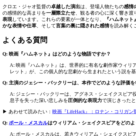
クロエ・ジャオ監督の
卓越した演出
は、登場人物たちの
感情
の感情的な高まりを
一層際立たせ
、観る者の心に深く響き渡
表現
しています。これらの要素が一体となり、
『ハムネット
かな表情や仕草
、そして
言葉の裏に隠された感情
を読み解く
よくある質問
Q: 映画『ハムネット』はどのような物語ですか？
A: 映画『ハムネット』は、世界的に有名な劇作家ウィ
レット」が、この個人的な悲劇から生まれたという説を基
Q: 主演のジェシー・バックリーは、本作でどのような評価
A: ジェシー・バックリーは、アグネス・シェイクスピア
息子を失った深い悲しみを
圧倒的な表現力
で演じきったと
▶ あわせて読みたい：
映画『LifeHack』：ロナン・コリ
Q:
ポール・メスカル
はウィリアム・シェイクスピアをどのよ
A: ポール・メスカルは、若きウィリアム・シェイクスピ