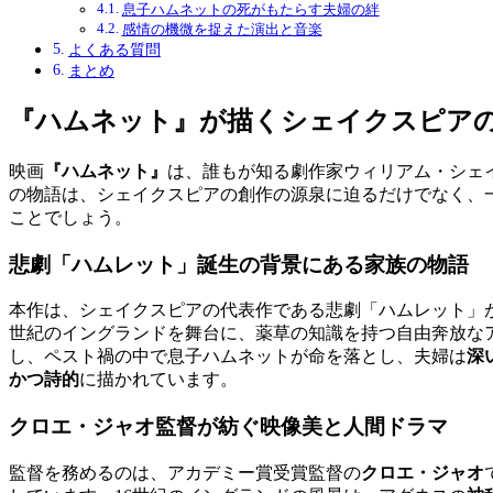
息子ハムネットの死がもたらす夫婦の絆
感情の機微を捉えた演出と音楽
よくある質問
まとめ
『ハムネット』が描くシェイクスピア
映画
『ハムネット』
は、誰もが知る劇作家ウィリアム・シェ
の物語は、シェイクスピアの創作の源泉に迫るだけでなく、
ことでしょう。
悲劇「ハムレット」誕生の背景にある家族の物語
本作は、シェイクスピアの代表作である悲劇「ハムレット」
世紀のイングランドを舞台に、薬草の知識を持つ自由奔放な
し、ペスト禍の中で息子ハムネットが命を落とし、夫婦は
深
かつ詩的
に描かれています。
クロエ・ジャオ監督が紡ぐ映像美と人間ドラマ
監督を務めるのは、アカデミー賞受賞監督の
クロエ・ジャオ