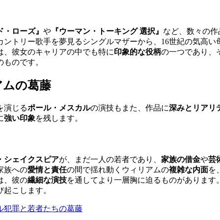
ド・ローズ』
や
『ウーマン・トーキング 選択』
など、数々の作
カントリー歌手を夢見るシングルマザーから、16世紀の気高い
は、彼女のキャリアの中でも特に
印象的な役柄
の一つであり、
のものです。
アムの葛藤
を演じる
ポール・メスカル
の演技もまた、作品に
深みとリアリ
に
強い印象
を残します。
・シェイクスピア
が、まだ一人の若者であり、
家族の借金
や
芸
家族への
愛情と責任
の間で揺れ動くウィリアムの
複雑な内面
を
は、彼の
繊細な演技
を通してより一層胸に迫るものがあります
び起こします。
ジタル犯罪と若者たちの葛藤