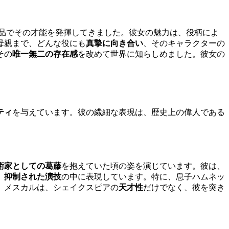
品でその才能を発揮してきました。彼女の魅力は、役柄によ
母親まで、どんな役にも
真摯に向き合い
、そのキャラクターの
その
唯一無二の存在感
を改めて世界に知らしめました。彼女の
ティ
を与えています。彼の繊細な表現は、歴史上の偉人である
術家としての葛藤
を抱えていた頃の姿を演じています。彼は、
、
抑制された演技
の中に表現しています。特に、息子ハムネッ
。メスカルは、シェイクスピアの
天才性
だけでなく、彼を突き