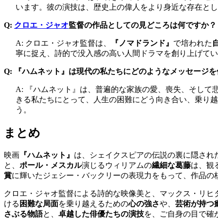
います。彼の演技は、歴史上の偉人をより身近な存在と
Q:
クロエ・ジャオ
監督の作品としての見どころは何ですか？
A: クロエ・ジャオ監督は、
『ノマドランド』
で培われた
寧に捉え、詩的で没入感の高い人間ドラマを創り上げてい
Q: 『ハムネット』は現代の私たちにどのようなメッセージ
A: 『ハムネット』は、普遍的な家族の愛、喪失、そし
きる私たちにとって、人生の困難にどう向き合い、乗り越
う。
まとめ
映画
『ハムネット』
は、シェイクスピアの伝説の裏に隠され
と、
ポール・メスカル
演じるウィリアムの
繊細な葛藤
は、観
賞
に輝いたジェシー・バックリーの表現力をもって、作品の
クロエ・ジャオ監督による詩的な映像美と、マックス・リヒ
ける
困難な局面
を乗り越えるための
心の強さ
や、
芸術が持つ
さぶる物語
と、
卓越した俳優たちの演技
を、ご自身の目で確