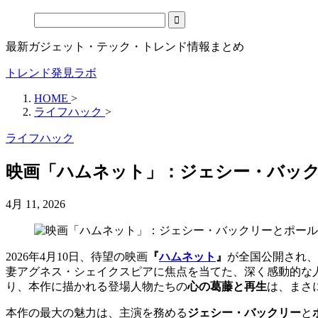
最新ガジェット・テック・トレンド情報まとめ
トレンド発見ラボ
HOME
>
ライフハック
>
ライフハック
映画「ハムネット」：ジェシー・バッ
4月 11, 2026
2026年4月10日、待望の映画
『
ハムネット
』
が全国公開され、
妻アグネス・シェイクスピアに焦点を当てた、深く感動的な
り、本作に描かれる登場人物たちの
心の葛藤と再生
は、まさ
本作の最大の魅力は、主演を務める
ジェシー・バックリー
と