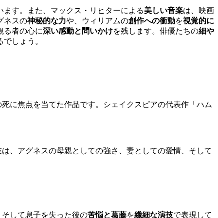
います。また、マックス・リヒターによる
美しい音楽
は、映画
グネスの
神秘的な力
や、ウィリアムの
創作への衝動
を
視覚的に
観る者の心に
深い感動と問いかけ
を残します。俳優たちの
細や
るでしょう。
の死に焦点を当てた作品です。シェイクスピアの代表作「ハム
技は、アグネスの母親としての強さ、妻としての愛情、そして
、そして息子を失った後の
苦悩と葛藤
を
繊細な演技
で表現して