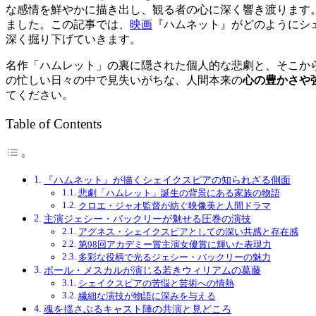
な感情を鮮やかに描き出し、観る者の心に深く響き渡ります
ました。この記事では、
映画
『ハムネット』がどのようにシ
深く掘り下げていきます。
名作「ハムレット」の裏に隠された個人的な悲劇と、そこか
の忙しい日々の中で見失いがちな、人間本来の
心の豊かさや
てください。
Table of Contents
『ハムネット』が描くシェイクスピアの知られざる側面
悲劇「ハムレット」誕生の背景にある家族の物語
クロエ・ジャオ監督が紡ぐ映像美と人間ドラマ
主演ジェシー・バックリーが魅せる圧巻の演技
アグネス・シェイクスピアとしての深い共感と存在感
第98回アカデミー賞主演女優賞に輝いた表現力
多彩な役柄で光るジェシー・バックリーの魅力
ポール・メスカルが演じる若きウィリアムの葛藤
シェイクスピアの苦悩と芸術への情熱
繊細な演技が物語に深みを与える
魂を揺さぶるキャスト陣の共演と見どころ