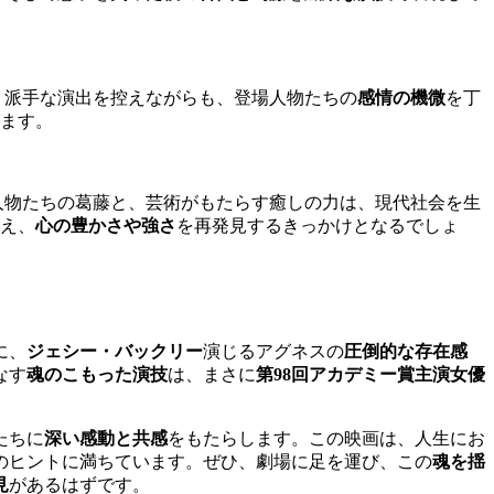
。派手な演出を控えながらも、登場人物たちの
感情の機微
を丁
ます。
人物たちの葛藤と、芸術がもたらす癒しの力は、現代社会を生
え、
心の豊かさや強さ
を再発見するきっかけとなるでしょ
に、
ジェシー・バックリー
演じるアグネスの
圧倒的な存在感
なす
魂のこもった演技
は、まさに
第98回アカデミー賞主演女優
たちに
深い感動と共感
をもたらします。この映画は、人生にお
のヒントに満ちています。ぜひ、劇場に足を運び、この
魂を揺
見
があるはずです。