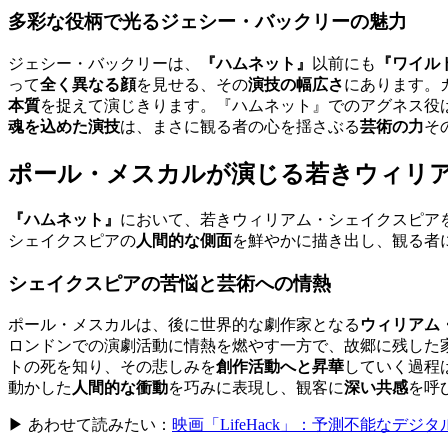
多彩な役柄で光るジェシー・バックリーの魅力
ジェシー・バックリーは、
『ハムネット』
以前にも
『ワイル
って
全く異なる顔
を見せる、その
演技の幅広さ
にあります。
本質
を捉えて演じきります。『ハムネット』でのアグネス役
魂を込めた演技
は、まさに観る者の心を揺さぶる
芸術の力
そ
ポール・メスカルが演じる若きウィリ
『ハムネット』
において、若きウィリアム・シェイクスピア
シェイクスピアの
人間的な側面
を鮮やかに描き出し、観る者
シェイクスピアの苦悩と芸術への情熱
ポール・メスカルは、後に世界的な劇作家となる
ウィリアム
ロンドンでの演劇活動に情熱を燃やす一方で、故郷に残した
トの死を知り、その悲しみを
創作活動へと昇華
していく過程
動かした
人間的な衝動
を巧みに表現し、観客に
深い共感
を呼
▶ あわせて読みたい：
映画「LifeHack」：予測不能なデ