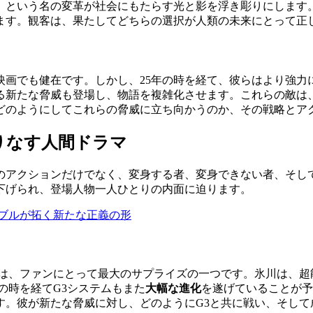
」
という名の変革が社会にもたらす光と影を浮き彫りにします
ます。観客は、果たしてどちらの選択が人類の未来にとって正
映画でも健在です。しかし、25年の時を経て、彼らはより強力
る新たな脅威も登場し、物語を複雑化させます。これらの敵は、
どのようにしてこれらの脅威に立ち向かうのか、その戦略とア
りなす人間ドラマ
のアクションだけでなく、変身する者、変身できない者、そし
下げられ、登場人物一人ひとりの内面に迫ります。
ブルが拓く新たな正義の形
は、ファンにとって最大のサプライズの一つです。氷川は、超
の時を経てG3システムもまた
大幅な進化
を遂げていることが予
す。彼が新たな脅威に対し、どのようにG3と共に戦い、そし