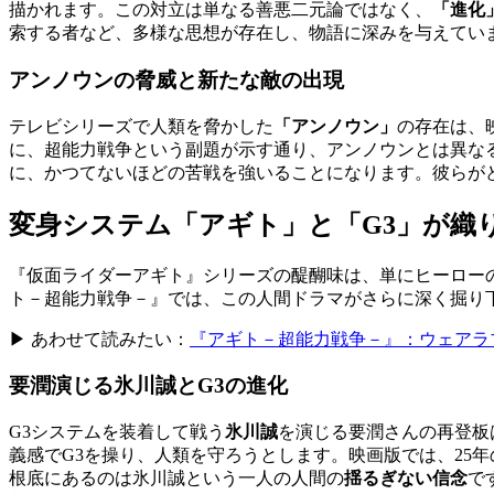
描かれます。この対立は単なる善悪二元論ではなく、
「進化
索する者など、多様な思想が存在し、物語に深みを与えてい
アンノウンの脅威と新たな敵の出現
テレビシリーズで人類を脅かした
「アンノウン」
の存在は、
に、超能力戦争という副題が示す通り、アンノウンとは異な
に、かつてないほどの苦戦を強いることになります。彼らが
変身システム「アギト」と「G3」が織
『仮面ライダーアギト』シリーズの醍醐味は、単にヒーロー
ト－超能力戦争－』では、この人間ドラマがさらに深く掘り
▶ あわせて読みたい：
『アギト－超能力戦争－』：ウェアラ
要潤演じる氷川誠とG3の進化
G3システムを装着して戦う
氷川誠
を演じる要潤さんの再登板
義感でG3を操り、人類を守ろうとします。映画版では、25年
根底にあるのは氷川誠という一人の人間の
揺るぎない信念
で