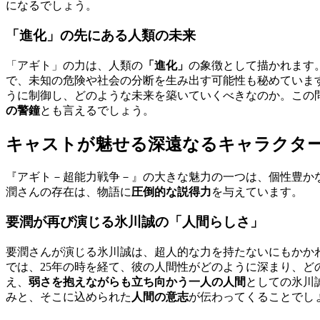
になるでしょう。
「進化」の先にある人類の未来
「アギト」の力は、人類の
「進化」
の象徴として描かれます
で、未知の危険や社会の分断を生み出す可能性も秘めていま
うに制御し、どのような未来を築いていくべきなのか。この問
の警鐘
とも言えるでしょう。
キャストが魅せる深遠なるキャラクタ
『アギト－超能力戦争－』の大きな魅力の一つは、個性豊か
潤さんの存在は、物語に
圧倒的な説得力
を与えています。
要潤が再び演じる氷川誠の「人間らしさ」
要潤さんが演じる氷川誠は、超人的な力を持たないにもかか
では、25年の時を経て、彼の人間性がどのように深まり、
え、
弱さを抱えながらも立ち向かう一人の人間
としての氷川
みと、そこに込められた
人間の意志
が伝わってくることでし