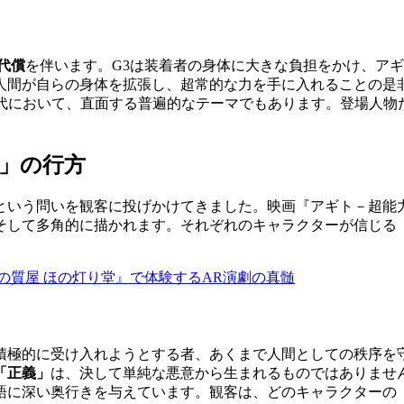
代償
を伴います。G3は装着者の身体に大きな負担をかけ、ア
人間が自らの身体を拡張し、超常的な力を手に入れることの是
現代において、直面する普遍的なテーマでもあります。登場人物
」の行方
という問いを観客に投げかけてきました。映画『アギト－超能
そして多角的に描かれます。それぞれのキャラクターが信じる
の質屋 ほの灯り堂』で体験するAR演劇の真髄
積極的に受け入れようとする者、あくまで人間としての秩序を
「正義」
は、決して単純な悪意から生まれるものではありませ
語に深い奥行きを与えています。観客は、どのキャラクターの