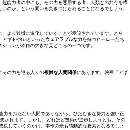
。超能力者の中にも、その力を悪用する者、人類との共存を模
しいのか、という問いを突きつけられることになるでしょう。
に、より狡猾に進化していることが示唆されています。さら
アギトやG3といった
ウェアラブルな力
を持つヒーローたち
クションが本作の大きな見どころの一つです。
てその力を巡る人々の
複雑な人間関係
にあります。映画『アギ
能力を持たない人間でありながら、ひたむきな努力と強い正
想されます。しかし、どれほど技術が進歩しようとも、その
て成長していくのかは、本作の最も感動的な要素となるでしょ