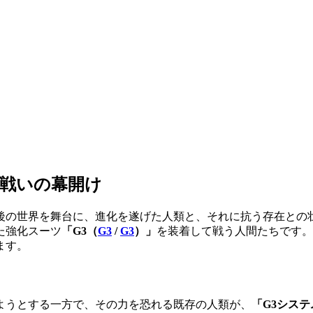
戦いの幕開け
年後の世界を舞台に、進化を遂げた人類と、それに抗う存在との
た強化スーツ
「
G3（
G3
/
G3
）
」
を装着して戦う人間たちです。
ます。
ようとする一方で、その力を恐れる既存の人類が、
「G3システ