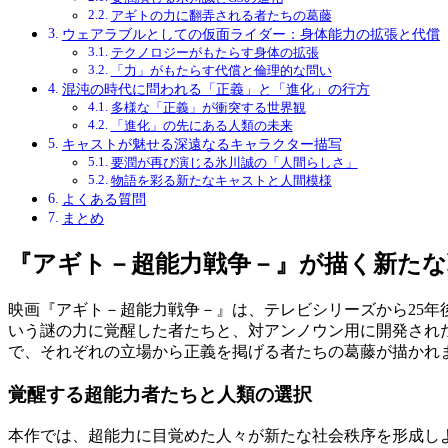
アギトの力に翻弄される者たちの葛藤
ウェアラブルとしての仮面ライダー：身体能力の拡張と代償
テクノロジーがもたらす身体の拡張
「力」がもたらす代償と倫理的な問い
混沌の時代に問われる「正義」と「進化」の行方
多様な「正義」が衝突する世界観
「進化」の先にある人類の未来
キャストが魅せる深遠なるキャラクター描写
要潤が再び演じる氷川誠の「人間らしさ」
物語を彩る新たなキャストと人間模様
よくある質問
まとめ
『アギト－超能力戦争－』が描く新たな
映画『アギト－超能力戦争－』は、テレビシリーズから25
いう謎の力に覚醒した者たちと、対アンノウン用に開発され
で、それぞれの立場から正義を掲げる者たちの葛藤が描かれ
覚醒する超能力者たちと人類の選択
本作では、超能力に目覚めた人々が新たな社会秩序を形成し