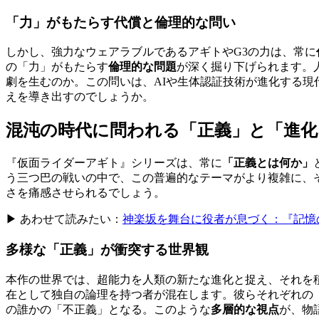
「力」がもたらす代償と倫理的な問い
しかし、強力なウェアラブルであるアギトやG3の力は、常に
の「力」がもたらす
倫理的な問題
が深く掘り下げられます。
劇を生むのか。この問いは、AIや生体認証技術が進化する
えを導き出すのでしょうか。
混沌の時代に問われる「正義」と「進化
『仮面ライダーアギト』シリーズは、常に
「正義とは何か」
う三つ巴の戦いの中で、この普遍的なテーマがより複雑に、
さを痛感させられるでしょう。
▶ あわせて読みたい：
神楽坂を舞台に役者が息づく：『記憶
多様な「正義」が衝突する世界観
本作の世界では、超能力を人類の新たな進化と捉え、それを
在として独自の論理を持つ者が混在します。彼らそれぞれの
の誰かの「不正義」となる。このような
多層的な視点
が、物