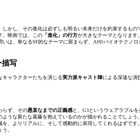
。しかし、その進化は必ずしも明るい未来だけを約束するもの
す。映画では、この
「進化」の行方
が大きなテーマとなります
いは、単なるSF的なテーマに留まらず、AIやバイオテクノ
ー描写
なキャラクターたちを演じる
実力派キャスト陣
による深遠な演
わらず、その
愚直なまでの正義感
と、G3というウェアラブル
どのような新たな葛藤を抱えているのかが描かれることでしょう
誠を、よりリアルに、そして感動的に表現してくれるはずです
ょう。