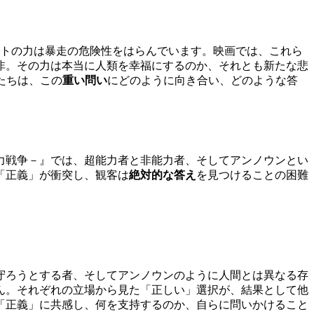
ギトの力は暴走の危険性をはらんでいます。映画では、これら
非。その力は本当に人類を幸福にするのか、それとも新たな悲
たちは、この
重い問い
にどのように向き合い、どのような答
力戦争－』では、超能力者と非能力者、そしてアンノウンとい
「正義」が衝突し、観客は
絶対的な答え
を見つけることの困難
守ろうとする者、そしてアンノウンのように人間とは異なる存
ん。それぞれの立場から見た「正しい」選択が、結果として他
「正義」に共感し、何を支持するのか、自らに問いかけること