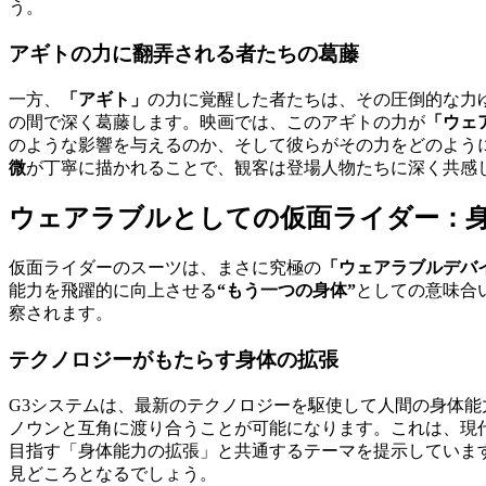
う。
アギトの力に翻弄される者たちの葛藤
一方、
「アギト」
の力に覚醒した者たちは、その圧倒的な力
の間で深く葛藤します。映画では、このアギトの力が
「ウェ
のような影響を与えるのか、そして彼らがその力をどのよう
微
が丁寧に描かれることで、観客は登場人物たちに深く共感
ウェアラブルとしての仮面ライダー：
仮面ライダーのスーツは、まさに究極の
「ウェアラブルデバ
能力を飛躍的に向上させる
“もう一つの身体”
としての意味合
察されます。
テクノロジーがもたらす身体の拡張
G3システムは、最新のテクノロジーを駆使して人間の身体能
ノウンと互角に渡り合うことが可能になります。これは、現
目指す「身体能力の拡張」と共通するテーマを提示していま
見どころとなるでしょう。