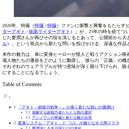
2026年、
特撮（
特撮
/
特撮
）
ファンに衝撃と興奮をもたらす
ダーアギト
/
仮面ライダーアギト
）
』が、25年の時を経てつ
じた要潤さんが再びその役を演じるとあって、公開前から大
ル
）
」という視点から新たな問いを投げかける、深遠な作品
本作の魅力は、単に変身ヒーローが怪人と戦うアクション映
場人物たちの運命をどのように翻弄し、彼らの「正義」の概
それぞれのウェアラブルが持つ意味が深く掘り下げられ、観
にすることになるでしょう。
Table of Contents
『アギト－超能力戦争－』が描く新たな戦いの幕開け
覚醒する超能力者たちと人類の選択
アンノウンの脅威と新たな敵の出現
変身システム「アギト」と「G3」が織りなす人間ドラマ
要潤演じる氷川誠とG3の進化