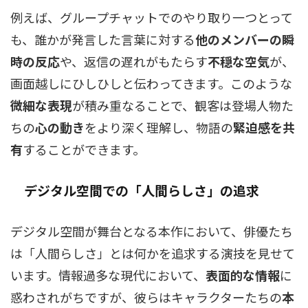
例えば、グループチャットでのやり取り一つとって
も、誰かが発言した言葉に対する
他のメンバーの瞬
時の反応
や、返信の遅れがもたらす
不穏な空気
が、
画面越しにひしひしと伝わってきます。このような
微細な表現
が積み重なることで、観客は登場人物た
ちの
心の動き
をより深く理解し、物語の
緊迫感を共
有
することができます。
デジタル空間での「人間らしさ」の追求
デジタル空間が舞台となる本作において、俳優たち
は「人間らしさ」とは何かを追求する演技を見せて
います。情報過多な現代において、
表面的な情報
に
惑わされがちですが、彼らはキャラクターたちの
本