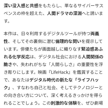
深い没入感と共感
をもたらし、単なるサイバーサス
ペンスの枠を超えた、
人間ドラマの深淵
へと誘いま
す。
本作は、日々利用するデジタルツールが持つ
両義
性
、そしてその裏側に潜む
倫理的な問い
を提示して
います。俳優たちが画面越しに織りなす
緊迫感あふ
れる化学反応
は、デジタル社会における
人間関係の
脆さ
や、失われがちな「人間らしさ」の重要性を浮
き彫りにします。映画『LifeHack』を鑑賞すること
で、あなたは
デジタル時代の新たな「ライフハッ
ク」
、すなわち自己と社会、そしてテクノロジーと
の向き合い方について、深く考えるきっかけを得ら
れることでしょう。この
刺激的な体験
を、ぜひ劇場