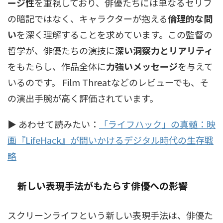
ージ性
を重視しており、俳優たちには単なるセリフ
の暗記ではなく、キャラクターが抱える
倫理的な問
い
を深く理解することを求めています。この監督の
哲学が、俳優たちの演技に
深い洞察力とリアリティ
をもたらし、作品全体に
力強いメッセージ
を与えて
いるのです。 Film Threatなどのレビューでも、そ
の演出手腕が高く評価されています。
▶ あわせて読みたい：
「ライフハック」の真髄：映
画『LifeHack』が問いかけるデジタル時代の生存戦
略
新しい表現手法がもたらす俳優への影響
スクリーンライフという新しい表現手法は、俳優た