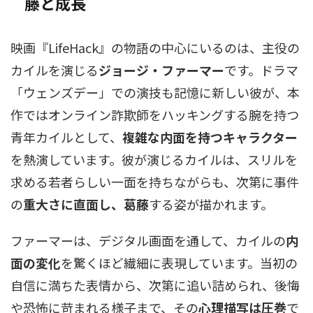
藤と成長
映画『LifeHack』の物語の中心にいるのは、主役の
カイルを演じる
ジョージ・ファーマー
です。ドラマ
「ウェンズデー」での演技も記憶に新しい彼が、本
作ではオンライン詐欺師をハッキングする腕を持つ
青年カイルとして、
複雑な内面を持つキャラクター
を熱演しています。彼が演じるカイルは、スリルを
求める若者らしい一面を持ちながらも、次第に事件
の
重大さに直面し、葛藤
する姿が描かれます。
ファーマーは、デジタル画面を通して、カイルの
内
面の変化
を驚くほど繊細に表現しています。当初の
自信に満ちた表情から、次第に追い詰められ、後悔
や恐怖に苛まれる様子まで、その
心理描写は圧巻
で