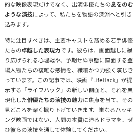
的な映像表現だけでなく、出演俳優たちの
息をのむ
ような演技
によって、私たちを物語の深淵へと引き
込みます。
特に注目すべきは、主要キャストを務める若手俳優
たちの
卓越した表現力
です。彼らは、画面越しに繰
り広げられる心理戦や、予期せぬ事態に直面する登
場人物たちの複雑な感情を、繊細かつ力強く演じき
っています。この記事では、映画『LifeHack』が提
示する「ライフハック」の新しい側面と、それを具
現化した
俳優たちの演技の魅力
に焦点を当て、その
見どころを深く掘り下げていきます。単なるハッキ
ング映画ではない、人間の本質に迫るドラマを、ぜ
ひ彼らの演技を通して体験してください。