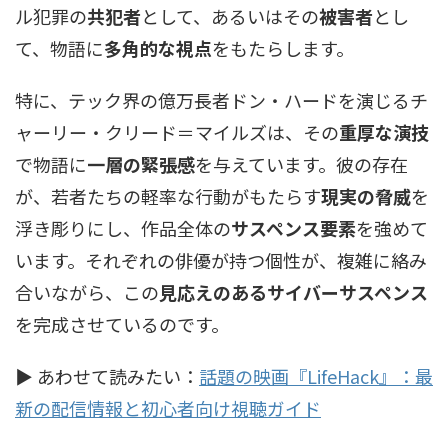
ル犯罪の
共犯者
として、あるいはその
被害者
とし
て、物語に
多角的な視点
をもたらします。
特に、テック界の億万長者ドン・ハードを演じるチ
ャーリー・クリード＝マイルズは、その
重厚な演技
で物語に
一層の緊張感
を与えています。彼の存在
が、若者たちの軽率な行動がもたらす
現実の脅威
を
浮き彫りにし、作品全体の
サスペンス要素
を強めて
います。それぞれの俳優が持つ個性が、複雑に絡み
合いながら、この
見応えのあるサイバーサスペンス
を完成させているのです。
▶ あわせて読みたい：
話題の映画『LifeHack』：最
新の配信情報と初心者向け視聴ガイド