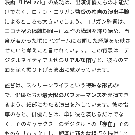
映画『LifeHack』の成功は、出演俳優たちの才能だ
けでなく、ロナン・コリガン監督の
独自の演出手腕
によるところも大きいでしょう。コリガン監督は、
コロナ禍の隔離期間中に本作の構想を練り始め、自
身が若かった頃にPCゲームに没頭した経験を反映さ
せたいと考えたと言われています。 この背景は、デ
ジタルネイティブ世代の
リアルな描写
と、彼らの内
面を深く掘り下げる演出に繋がっています。
監督は、スクリーンライフという
特殊な形式
の中
で、俳優たちが
最大限のパフォーマンス
を発揮でき
るよう、細部にわたる演出を施しています。彼の指
導のもと、俳優たちは、単に役を演じるだけでな
く、そのキャラクターのデジタル上の
「存在」
その
ものを「ハック」し、観客に
新たな視点
を提供して