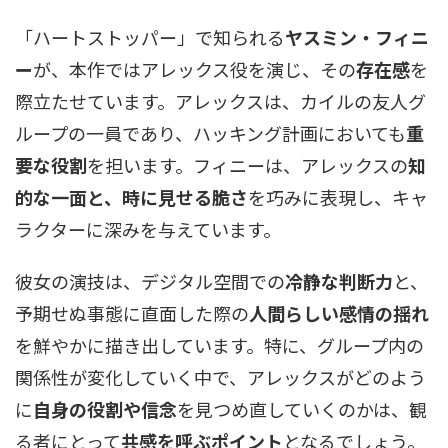
「ハートストッパー」で知られる
ヤスミン・フィニ
ー
が、本作ではアレックス役を演じ、その
存在感
を
際立たせています。アレックスは、カイルの友人グ
ループの一員であり、ハッキング計画においても
重
要な役割
を担います。フィニーは、アレックスの
知
的な一面と、時に見せる脆さ
を巧みに表現し、キャ
ラクターに深みを与えています。
彼女の演技は、デジタル空間での
冷静な判断力
と、
予期せぬ事態に直面した際の
人間らしい感情の揺れ
を鮮やかに描き出しています。特に、グループ内の
関係性が変化していく中で、アレックスがどのよう
に
自身の役割や信念
を見つめ直していくのかは、観
る者にとって
共感を呼ぶポイント
となるでしょう。