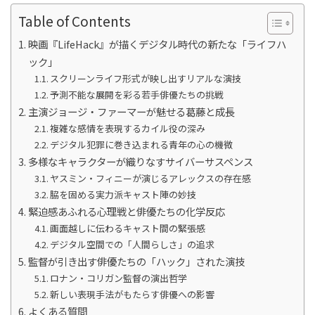
Table of Contents
映画『LifeHack』が描くデジタル時代の新たな「ライフハ
ック」
スクリーンライフ形式が映し出すリアルな演技
予測不能な展開を彩る若手俳優たちの挑戦
主演ジョージ・ファーマーが魅せる葛藤と成長
複雑な感情を表現するカイル役の深み
デジタル犯罪に巻き込まれる青年の心の機微
多様なキャラクターが織りなすサイバーサスペンス
ヤスミン・フィニーが演じるアレックスの存在感
脇を固める実力派キャスト陣の妙技
緊迫感あふれる心理戦と俳優たちの化学反応
画面越しに伝わるキャスト間の緊張感
デジタル空間での「人間らしさ」の追求
監督が引き出す俳優たちの「ハック」された演技
ロナン・コリガン監督の演出哲学
新しい表現手法がもたらす俳優への影響
よくある質問