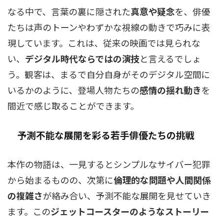
なる中で、言葉の裏に隠された
真意や疑念
を、俳優
たちは声のトーンやわずかな視線の動きで巧みに表
現しています。これは、従来の映画では見られな
い、
デジタル時代ならではの演技
と言えるでしょ
う。観客は、まるで自分自身がそのデジタル空間に
いるかのように、登場人物たちの
感情の揺れ動き
を
間近で感じ取ることができます。
予測不能な展開を彩る若手俳優たちの挑戦
本作の物語は、一見するとシンプルなサイバー犯罪
から始まるものの、次第に
倫理的な問題や人間関係
の複雑さ
が絡み合い、予測不能な展開を見せていき
ます。この
ジェットコースターのようなストーリー