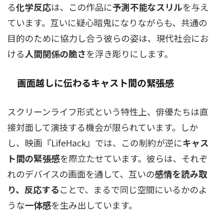
る
化学反応
は、この作品に
予測不能なスリル
を与え
ています。互いに疑心暗鬼になりながらも、共通の
目的のために協力し合う彼らの姿は、現代社会にお
ける
人間関係の脆さ
を浮き彫りにします。
画面越しに伝わるキャスト間の緊張感
スクリーンライフ形式という特性上、俳優たちは直
接対面して演技する機会が限られています。しか
し、映画『LifeHack』では、この制約が逆に
キャス
ト間の緊張感
を際立たせています。彼らは、それぞ
れのデバイスの画面を通して、互いの
感情を読み取
り、反応する
ことで、まるで同じ空間にいるかのよ
うな
一体感
を生み出しています。