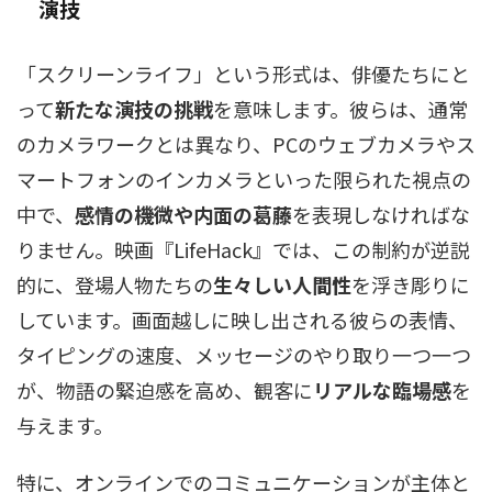
演技
「スクリーンライフ」という形式は、俳優たちにと
って
新たな演技の挑戦
を意味します。彼らは、通常
のカメラワークとは異なり、PCのウェブカメラやス
マートフォンのインカメラといった限られた視点の
中で、
感情の機微や内面の葛藤
を表現しなければな
りません。映画『LifeHack』では、この制約が逆説
的に、登場人物たちの
生々しい人間性
を浮き彫りに
しています。画面越しに映し出される彼らの表情、
タイピングの速度、メッセージのやり取り一つ一つ
が、物語の緊迫感を高め、観客に
リアルな臨場感
を
与えます。
特に、オンラインでのコミュニケーションが主体と