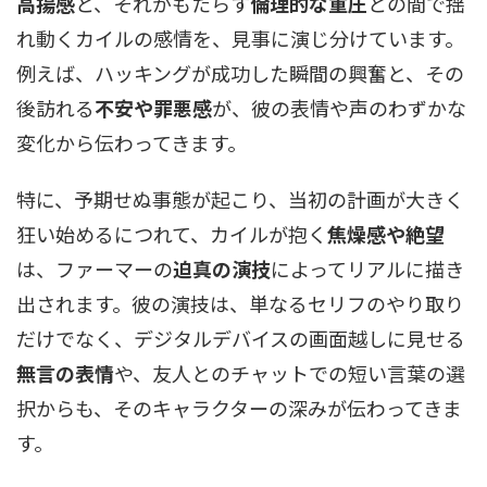
高揚感
と、それがもたらす
倫理的な重圧
との間で揺
れ動くカイルの感情を、見事に演じ分けています。
例えば、ハッキングが成功した瞬間の興奮と、その
後訪れる
不安や罪悪感
が、彼の表情や声のわずかな
変化から伝わってきます。
特に、予期せぬ事態が起こり、当初の計画が大きく
狂い始めるにつれて、カイルが抱く
焦燥感や絶望
は、ファーマーの
迫真の演技
によってリアルに描き
出されます。彼の演技は、単なるセリフのやり取り
だけでなく、デジタルデバイスの画面越しに見せる
無言の表情
や、友人とのチャットでの短い言葉の選
択からも、そのキャラクターの深みが伝わってきま
す。