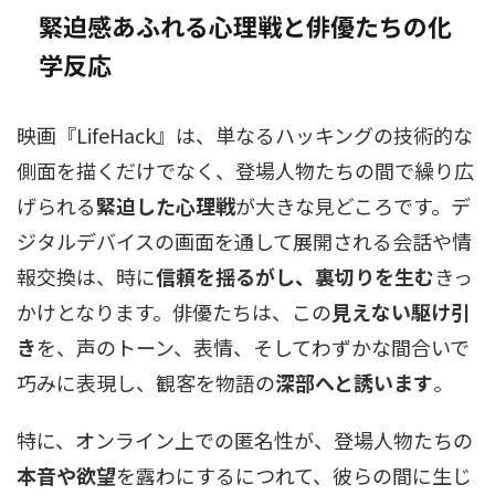
緊迫感あふれる心理戦と俳優たちの化
学反応
映画『LifeHack』は、単なるハッキングの技術的な
側面を描くだけでなく、登場人物たちの間で繰り広
げられる
緊迫した心理戦
が大きな見どころです。デ
ジタルデバイスの画面を通して展開される会話や情
報交換は、時に
信頼を揺るがし、裏切りを生む
きっ
かけとなります。俳優たちは、この
見えない駆け引
き
を、声のトーン、表情、そしてわずかな間合いで
巧みに表現し、観客を物語の
深部へと誘います
。
特に、オンライン上での匿名性が、登場人物たちの
本音や欲望
を露わにするにつれて、彼らの間に生じ