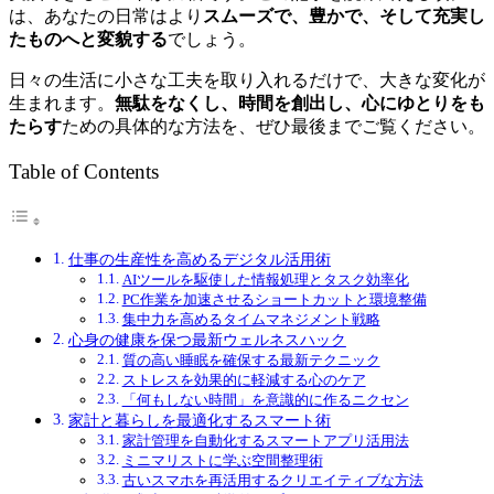
は、あなたの日常はより
スムーズで、豊かで、そして充実し
たものへと変貌する
でしょう。
日々の生活に小さな工夫を取り入れるだけで、大きな変化が
生まれます。
無駄をなくし、時間を創出し、心にゆとりをも
たらす
ための具体的な方法を、ぜひ最後までご覧ください。
Table of Contents
仕事の生産性を高めるデジタル活用術
AIツールを駆使した情報処理とタスク効率化
PC作業を加速させるショートカットと環境整備
集中力を高めるタイムマネジメント戦略
心身の健康を保つ最新ウェルネスハック
質の高い睡眠を確保する最新テクニック
ストレスを効果的に軽減する心のケア
「何もしない時間」を意識的に作るニクセン
家計と暮らしを最適化するスマート術
家計管理を自動化するスマートアプリ活用法
ミニマリストに学ぶ空間整理術
古いスマホを再活用するクリエイティブな方法