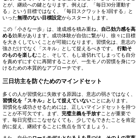
とが、継続への鍵となります。例えば、「毎日30分運動す
る」という目標ではなく、「毎日スクワットを3回する」と
いった
無理のない目標設定
からスタートします。
この「小さな一歩」は、達成感を積み重ね、
自己効力感を高
める
効果があります。成功体験が自信に繋がり、徐々に目標
を大きくしていくことが可能になります。習慣化は、意志の
強さだけでなく「スキル」として捉えるべきです。
行動そ
のものを楽しむ
こと、そして、もし途切れてしまっても自分
を責めずにすぐに再開することが、一生モノの習慣を身につ
けるための本質的なアプローチです。
三日坊主を防ぐためのマインドセット
多くの人が習慣化に失敗する原因は、意志の弱さではなく、
習慣化を「スキル」として捉えていない
ことにあります。
習慣化を成功させるためには、正しいマインドセットを持つ
ことが不可欠です。まず、
完璧主義を手放す
ことが重要で
す。毎日完璧にこなせなくても、少しでもできたことを肯定
的に捉え、継続することに焦点を当てましょう。
また、自分の
ロールモデルとなる人を見つけ、その人の言葉