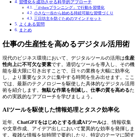
習慣化を成功させる科学的アプローチ
「if-thenプランニング」で行動を習慣化
小さな一歩から始める持続可能な習慣づくり
三日坊主を防ぐためのマインドセット
よくある質問
まとめ
仕事の生産性を高めるデジタル活用術
現代のビジネス環境において、デジタルツールの活用は
生産
性向上に不可欠な要素
です。適切なツールを導入し、その機
能を最大限に引き出すことで、日々の業務を大幅に効率化
し、より重要なタスクに集中する時間を生み出せます。ここ
では、最新のテクノロジーを駆使した具体的なデジタル活用
術を紹介します。
無駄な作業を削減し、仕事の質を高める
た
めの実践的なアプローチを学びましょう。
AIツールを駆使した情報処理とタスク効率化
近年、
ChatGPTをはじめとする生成AIツール
は、情報収集
や文章作成、アイデア出しにおいて驚異的な効率を発揮しま
す。複雑な情報を短時間で要約したり、特定のテーマに関す