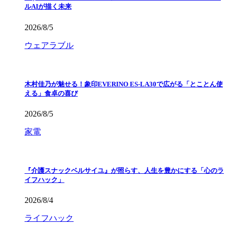
ルAIが描く未来
2026/8/5
ウェアラブル
木村佳乃が魅せる！象印EVERINO ES-LA30で広がる「とことん使
える」食卓の喜び
2026/8/5
家電
『介護スナックベルサイユ』が照らす、人生を豊かにする「心のラ
イフハック」
2026/8/4
ライフハック