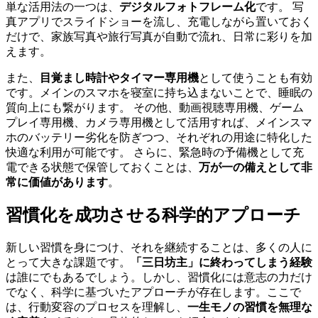
単な活用法の一つは、
デジタルフォトフレーム化
です。 写
真アプリでスライドショーを流し、充電しながら置いておく
だけで、家族写真や旅行写真が自動で流れ、日常に彩りを加
えます。
また、
目覚まし時計やタイマー専用機
として使うことも有効
です。メインのスマホを寝室に持ち込まないことで、睡眠の
質向上にも繋がります。 その他、動画視聴専用機、ゲーム
プレイ専用機、カメラ専用機として活用すれば、メインスマ
ホのバッテリー劣化を防ぎつつ、それぞれの用途に特化した
快適な利用が可能です。 さらに、緊急時の予備機として充
電できる状態で保管しておくことは、
万が一の備えとして非
常に価値があります
。
習慣化を成功させる科学的アプローチ
新しい習慣を身につけ、それを継続することは、多くの人に
とって大きな課題です。
「三日坊主」に終わってしまう経験
は誰にでもあるでしょう。しかし、習慣化には意志の力だけ
でなく、科学に基づいたアプローチが存在します。ここで
は、行動変容のプロセスを理解し、
一生モノの習慣を無理な