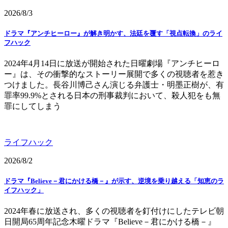
2026/8/3
ドラマ『アンチヒーロー』が解き明かす、法廷を覆す「視点転換」のライ
フハック
2024年4月14日に放送が開始された日曜劇場『アンチヒーロ
ー』は、その衝撃的なストーリー展開で多くの視聴者を惹き
つけました。長谷川博己さん演じる弁護士・明墨正樹が、有
罪率99.9%とされる日本の刑事裁判において、殺人犯をも無
罪にしてしまう
ライフハック
2026/8/2
ドラマ『Believe－君にかける橋－』が示す、逆境を乗り越える「知恵のラ
イフハック」
2024年春に放送され、多くの視聴者を釘付けにしたテレビ朝
日開局65周年記念木曜ドラマ『Believe－君にかける橋－』