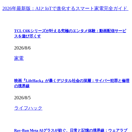
2026年最新版：AIとIoTで進化するスマート家電完全ガイド
TCL C6Kシリーズが叶える究極のエンタメ体験：動画配信サービ
スを遊び尽くす
2026/8/6
家電
映画『LifeHack』が暴くデジタル社会の深層：サイバー犯罪と倫理
の境界線
2026/8/5
ライフハック
Ray-Ban Meta AIグラスが紡ぐ、日常と記憶の境界線：ウェアラブ