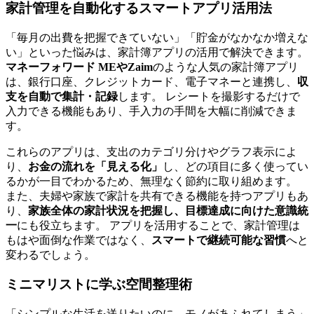
家計管理を自動化するスマートアプリ活用法
「毎月の出費を把握できていない」「貯金がなかなか増えな
い」といった悩みは、家計簿アプリの活用で解決できます。
マネーフォワード MEやZaim
のような人気の家計簿アプリ
は、銀行口座、クレジットカード、電子マネーと連携し、
収
支を自動で集計・記録
します。 レシートを撮影するだけで
入力できる機能もあり、手入力の手間を大幅に削減できま
す。
これらのアプリは、支出のカテゴリ分けやグラフ表示によ
り、
お金の流れを「見える化」
し、どの項目に多く使ってい
るかが一目でわかるため、無理なく節約に取り組めます。
また、夫婦や家族で家計を共有できる機能を持つアプリもあ
り、
家族全体の家計状況を把握し、目標達成に向けた意識統
一
にも役立ちます。 アプリを活用することで、家計管理は
もはや面倒な作業ではなく、
スマートで継続可能な習慣
へと
変わるでしょう。
ミニマリストに学ぶ空間整理術
「シンプルな生活を送りたいのに、モノがあふれてしまう」