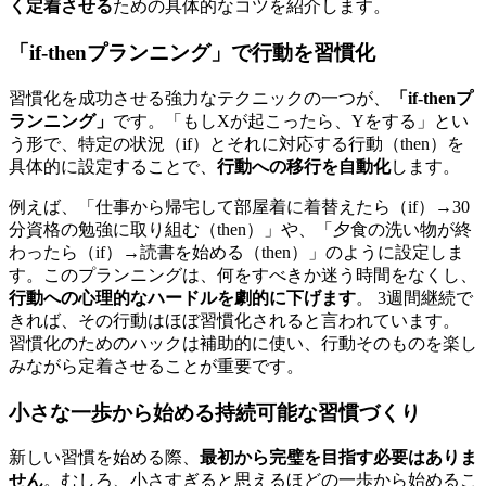
く定着させる
ための具体的なコツを紹介します。
「if-thenプランニング」で行動を習慣化
習慣化を成功させる強力なテクニックの一つが、
「if-thenプ
ランニング」
です。「もしXが起こったら、Yをする」とい
う形で、特定の状況（if）とそれに対応する行動（then）を
具体的に設定することで、
行動への移行を自動化
します。
例えば、「仕事から帰宅して部屋着に着替えたら（if）→30
分資格の勉強に取り組む（then）」や、「夕食の洗い物が終
わったら（if）→読書を始める（then）」のように設定しま
す。このプランニングは、何をすべきか迷う時間をなくし、
行動への心理的なハードルを劇的に下げます
。 3週間継続で
きれば、その行動はほぼ習慣化されると言われています。
習慣化のためのハックは補助的に使い、行動そのものを楽し
みながら定着させることが重要です。
小さな一歩から始める持続可能な習慣づくり
新しい習慣を始める際、
最初から完璧を目指す必要はありま
せん
。むしろ、小さすぎると思えるほどの一歩から始めるこ