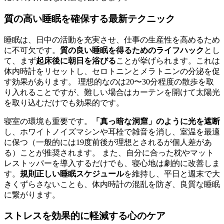
質の高い睡眠を確保する最新テクニック
睡眠は、日中の活動を充実させ、仕事の生産性を高めるため
に不可欠です。
質の良い睡眠を得るためのライフハック
とし
て、まず
起床後に朝日を浴びる
ことが挙げられます。これは
体内時計をリセットし、セロトニンとメラトニンの分泌を促
す効果があります。 理想的なのは20〜30分程度の散歩を取
り入れることですが、難しい場合はカーテンを開けて太陽光
を取り込むだけでも効果的です。
寝室の環境も重要です。
「真っ暗な洞窟」のように光を遮断
し、ホワイトノイズマシンや耳栓で雑音を消し、室温を最適
に保つ（一般的には19度前後が理想とされるが個人差があ
る）ことが推奨されます。 また、自分に合った枕やマット
レストッパーを導入するだけでも、寝心地は劇的に改善しま
す。
規則正しい睡眠スケジュール
を維持し、平日と週末で大
きくずらさないことも、体内時計の混乱を防ぎ、良質な睡眠
に繋がります。
ストレスを効果的に軽減する心のケア