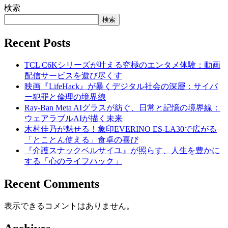
検索
検索
Recent Posts
TCL C6Kシリーズが叶える究極のエンタメ体験：動画
配信サービスを遊び尽くす
映画『LifeHack』が暴くデジタル社会の深層：サイバ
ー犯罪と倫理の境界線
Ray-Ban Meta AIグラスが紡ぐ、日常と記憶の境界線：
ウェアラブルAIが描く未来
木村佳乃が魅せる！象印EVERINO ES-LA30で広がる
「とことん使える」食卓の喜び
『介護スナックベルサイユ』が照らす、人生を豊かに
する「心のライフハック」
Recent Comments
表示できるコメントはありません。