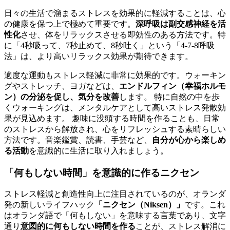
日々の生活で溜まるストレスを効果的に軽減することは、心
の健康を保つ上で極めて重要です。
深呼吸は副交感神経を活
性化
させ、体をリラックスさせる即効性のある方法です。特
に「4秒吸って、7秒止めて、8秒吐く」という「4-7-8呼吸
法」は、より高いリラックス効果が期待できます。
適度な運動もストレス軽減に非常に効果的です。ウォーキン
グやストレッチ、ヨガなどは、
エンドルフィン（幸福ホルモ
ン）の分泌を促し、気分を改善
します。 特に自然の中を歩
くウォーキングは、メンタルケアとして高いストレス発散効
果が見込めます。 趣味に没頭する時間を作ることも、日常
のストレスから解放され、心をリフレッシュする素晴らしい
方法です。音楽鑑賞、読書、手芸など、
自分が心から楽しめ
る活動
を意識的に生活に取り入れましょう。
「何もしない時間」を意識的に作るニクセン
ストレス軽減と創造性向上に注目されているのが、オランダ
発の新しいライフハック
「ニクセン（Niksen）」
です。これ
はオランダ語で「何もしない」を意味する言葉であり、文字
通り
意図的に何もしない時間を作る
ことが、ストレス解消に