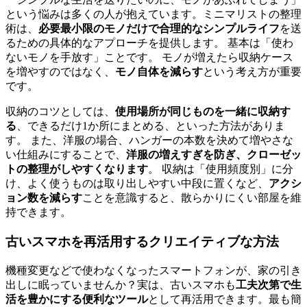
という悩みは多くの人が抱えています。ミニマリストの整理
術は、
必要最小限のモノだけで合理的なシンプルライフ
を送
るための具体的なアプローチを提供します。 基本は「使わ
ないモノを手放す」ことです。 モノが増えたら収納ケース
を増やすのではなく、
モノ自体を減らす
という考え方が重要
です。
収納のコツとしては、
使用場所が同じものを一緒に収納す
る
、できるだけ1か所にまとめる、といった方法がありま
す。 また、洋服の場合、ハンガーの本数を決めて増やさな
い仕組みにすることで、
洋服の増えすぎを防ぎ、クローゼッ
トの整理がしやすくなります
。 収納は「使用頻度別」に分
け、よく使うものは取り出しやすい中段に置くなど、
アクシ
ョン数を減らす
ことを意識すると、散らかりにくい部屋を維
持できます。
古いスマホを再活用するクリエイティブな方法
機種変更などで使わなくなったスマートフォンが、家の引き
出しに眠っていませんか？実は、古いスマホも
工夫次第で生
活を豊かにする便利なツール
として再活用できます。最も簡