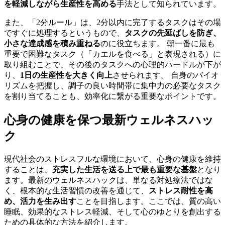
を軽減しながら生産性を高める
手法として知られています。
また、「2分ルール」は、2分以内に完了するタスクはその場
ですぐに処理するというもので、
タスクの先延ばしを防ぎ、
小さな達成感を積み重ねる
のに役立ちます。 朝一番に最も
重要で困難なタスク（「カエルを食べる」と表現される）に
取り組むことで、その後のタスクへの心理的ハードルが下が
り、
1日の生産性を大きく向上
させられます。 自身のバイオ
リズムを把握し、調子の良い時間帯に集中力の必要なタスク
を割り当てることも、効率化に繋がる重要なポイントです。
心身の健康を保つ最新ウェルネスハッ
ク
現代社会のストレスフルな環境において、心身の健康を維持
することは、
充実した生活を送る上で最も重要な基盤
となり
ます。最新のウェルネスハックは、単なる対処療法ではな
く、根本的な生活習慣の改善を通じて、
ストレス耐性を高
め、活力を生み出す
ことを目指します。ここでは、質の高い
睡眠、効果的なストレス軽減、そして心のゆとりを創出する
ための具体的な方法を紹介します。