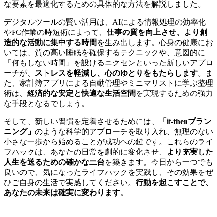
な要素を最適化するための具体的な方法を解説しました。
デジタルツールの賢い活用は、AIによる情報処理の効率化
やPC作業の時短術によって、
仕事の質を向上させ、より創
造的な活動に集中する時間
を生み出します。心身の健康にお
いては、質の高い睡眠を確保するテクニックや、意図的に
「何もしない時間」を設けるニクセンといった新しいアプロ
ーチが、
ストレスを軽減し、心のゆとりをもたらします
。ま
た、家計簿アプリによる自動管理やミニマリストに学ぶ整理
術は、
経済的な安定と快適な生活空間
を実現するための強力
な手段となるでしょう。
そして、新しい習慣を定着させるためには、
「if-thenプラン
ニング」
のような科学的アプローチを取り入れ、無理のない
小さな一歩から始めることが成功への鍵です。これらのライ
フハックは、あなたの日常を劇的に変化させ、
より充実した
人生を送るための確かな土台
を築きます。今日から一つでも
良いので、気になったライフハックを実践し、その効果をぜ
ひご自身の生活で実感してください。
行動を起こすことで、
あなたの未来は確実に変わります
。