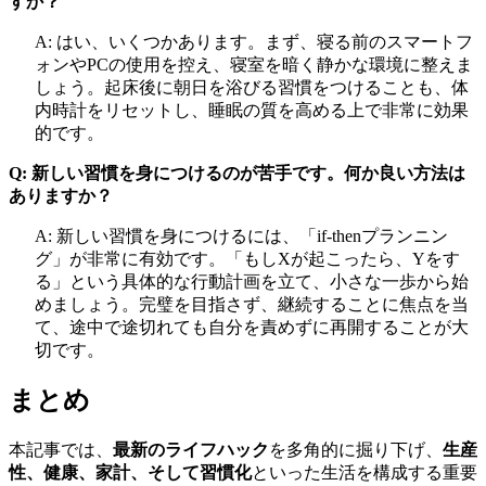
すか？
A: はい、いくつかあります。まず、寝る前のスマートフ
ォンやPCの使用を控え、寝室を暗く静かな環境に整えま
しょう。起床後に朝日を浴びる習慣をつけることも、体
内時計をリセットし、睡眠の質を高める上で非常に効果
的です。
Q: 新しい習慣を身につけるのが苦手です。何か良い方法は
ありますか？
A: 新しい習慣を身につけるには、「if-thenプランニン
グ」が非常に有効です。「もしXが起こったら、Yをす
る」という具体的な行動計画を立て、小さな一歩から始
めましょう。完璧を目指さず、継続することに焦点を当
て、途中で途切れても自分を責めずに再開することが大
切です。
まとめ
本記事では、
最新のライフハック
を多角的に掘り下げ、
生産
性、健康、家計、そして習慣化
といった生活を構成する重要