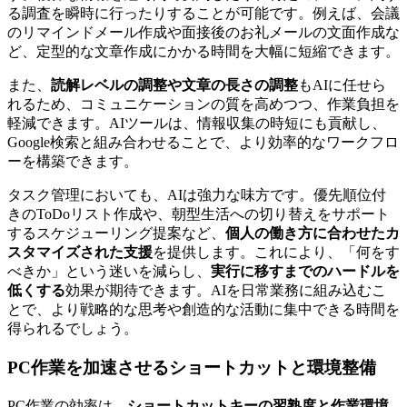
る調査を瞬時に行ったりすることが可能です。例えば、会議
のリマインドメール作成や面接後のお礼メールの文面作成な
ど、定型的な文章作成にかかる時間を大幅に短縮できます。
また、
読解レベルの調整や文章の長さの調整
もAIに任せら
れるため、コミュニケーションの質を高めつつ、作業負担を
軽減できます。AIツールは、情報収集の時短にも貢献し、
Google検索と組み合わせることで、より効率的なワークフロ
ーを構築できます。
タスク管理においても、AIは強力な味方です。優先順位付
きのToDoリスト作成や、朝型生活への切り替えをサポート
するスケジューリング提案など、
個人の働き方に合わせたカ
スタマイズされた支援
を提供します。これにより、「何をす
べきか」という迷いを減らし、
実行に移すまでのハードルを
低くする
効果が期待できます。AIを日常業務に組み込むこ
とで、より戦略的な思考や創造的な活動に集中できる時間を
得られるでしょう。
PC作業を加速させるショートカットと環境整備
PC作業の効率は、
ショートカットキーの習熟度と作業環境