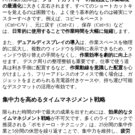
の最適化
に大きく左右されます。すべてのショートカットキ
ーを覚えるのは困難でも、よく使う基本的なものは確実にマ
スターすべきです。例えば、コピー＆ペースト
（Ctrl+C/V）、元に戻す（Ctrl+Z）、保存（Ctrl+S）など
は、
日常的に使用することで作業時間を大幅に短縮
します。
また、
デュアルディスプレイの導入
は、作業スペースを物理
的に拡大し、複数のウィンドウを同時に表示できるため、ウ
ィンドウ切り替えの手間をなくし、
作業効率を劇的に向上
さ
せます。 デスク周りの整理整頓も重要です。仕事で使う道
具は利き手側に配置するなど、
作業動線を意識した配置
を心
がけましょう。フリーアドレスのオフィスで働く場合は、ガ
ジェットをまとめられる充電器付きケースや、持ち運び可能
なデスクマットの活用が有効です。
集中力を高めるタイムマネジメント戦略
限られた時間の中で最大の成果を出すためには、
効果的なタ
イムマネジメント戦略
が不可欠です。多くのライフハックで
推奨される「ポモドーロ・テクニック」は、25分間の集中作
業と5分間の休憩を繰り返すことで、集中力を維持し、
疲労