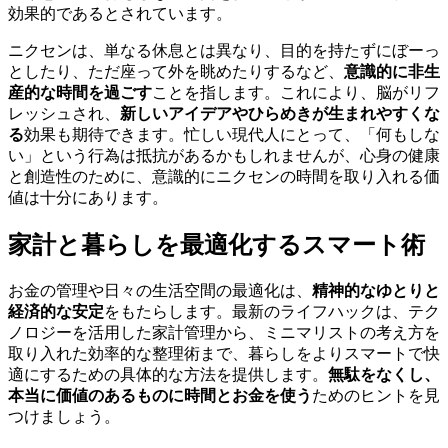
効果的であるとされています。
ニクセンは、単なる休息とは異なり、目的を持たずにぼーっ
としたり、ただ座って外を眺めたりするなど、
意識的に非生
産的な時間を過ごす
ことを指します。これにより、脳がリフ
レッシュされ、
新しいアイデアやひらめきが生まれやすくな
る
効果も期待できます。忙しい現代人にとって、「何もしな
い」という行為は抵抗があるかもしれませんが、心身の健康
と創造性のために、意識的にニクセンの時間を取り入れる価
値は十分にあります。
家計と暮らしを最適化するスマート術
お金の管理や日々の生活空間の最適化は、
精神的なゆとりと
経済的な安定
をもたらします。最新のライフハックは、テク
ノロジーを活用した家計管理から、ミニマリストの考え方を
取り入れた効率的な整理術まで、暮らしをよりスマートで快
適にするための具体的な方法を提供します。
無駄をなくし、
本当に価値のあるものに時間とお金を使う
ためのヒントを見
つけましょう。