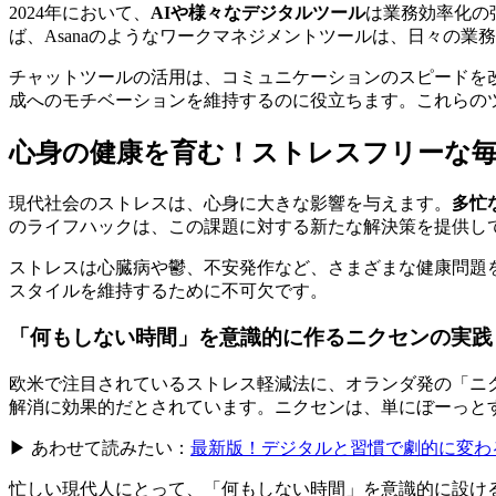
2024年において、
AIや様々なデジタルツール
は業務効率化の
ば、Asanaのようなワークマネジメントツールは、日々の
チャットツールの活用は、コミュニケーションのスピードを
成へのモチベーションを維持するのに役立ちます。これらの
心身の健康を育む！ストレスフリーな
現代社会のストレスは、心身に大きな影響を与えます。
多忙
のライフハックは、この課題に対する新たな解決策を提供し
ストレスは心臓病や鬱、不安発作など、さまざまな健康問題
スタイルを維持するために不可欠です。
「何もしない時間」を意識的に作るニクセンの実践
欧米で注目されているストレス軽減法に、オランダ発の「ニクセ
解消に効果的だとされています。ニクセンは、単にぼーっと
▶ あわせて読みたい：
最新版！デジタルと習慣で劇的に変わる
忙しい現代人にとって、「何もしない時間」を意識的に設け