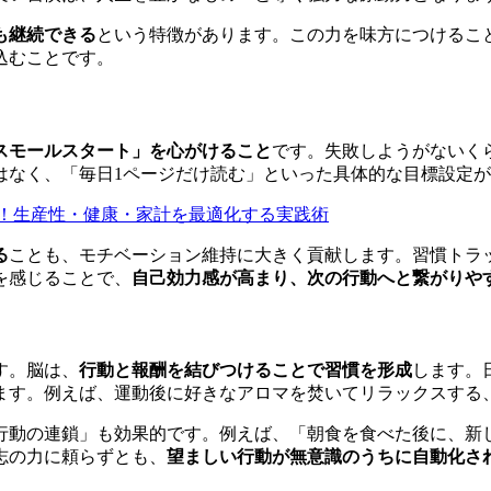
も継続できる
という特徴があります。この力を味方につけるこ
込むことです。
スモールスタート」を心がけること
です。失敗しようがないく
はなく、「毎日1ページだけ読む」といった具体的な目標設定
！生産性・健康・家計を最適化する実践術
る
ことも、モチベーション維持に大きく貢献します。習慣トラ
を感じることで、
自己効力感が高まり、次の行動へと繋がりや
す。脳は、
行動と報酬を結びつけることで習慣を形成
します。
ます。例えば、運動後に好きなアロマを焚いてリラックスする
行動の連鎖」も効果的です。例えば、「朝食を食べた後に、新
志の力に頼らずとも、
望ましい行動が無意識のうちに自動化さ