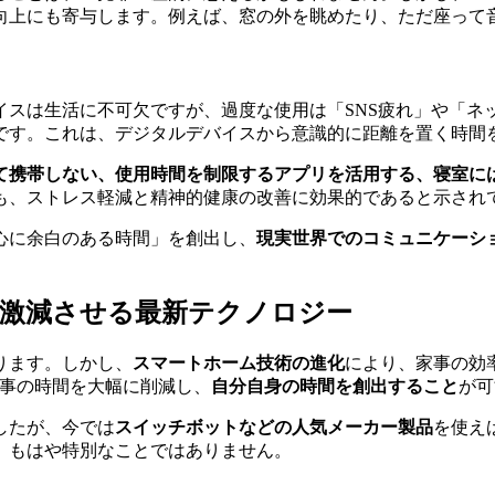
向上にも寄与します。例えば、窓の外を眺めたり、ただ座って
イスは生活に不可欠ですが、過度な使用は「SNS疲れ」や「ネ
です。これは、デジタルデバイスから意識的に距離を置く時間
て携帯しない、使用時間を制限するアプリを活用する、寝室に
」も、ストレス軽減と精神的健康の改善に効果的であると示され
心に余白のある時間」を創出し、
現実世界でのコミュニケーシ
を激減させる最新テクノロジー
ります。しかし、
スマートホーム技術の進化
により、家事の効
家事の時間を大幅に削減し、
自分自身の時間を創出すること
が可
したが、今では
スイッチボットなどの人気メーカー製品
を使え
、もはや特別なことではありません。