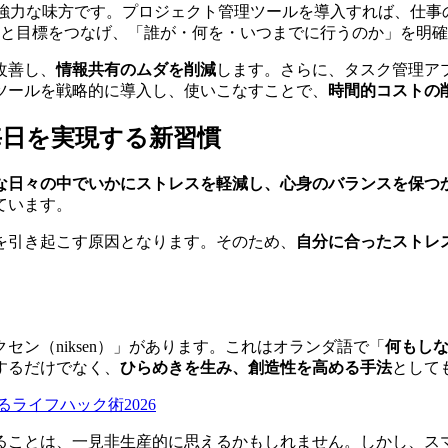
強力な味方です。プロジェクト管理ツールを導入すれば、仕事
業務と目標をつなげ、「誰が・何を・いつまでに行うのか」を明
改善し、
情報共有のムダを削減
します。さらに、タスク管理ア
ツールを戦略的に導入し、使いこなすことで、
時間的コストの
毎日を実現する新習慣
な日々の中でいかにストレスを軽減し、心身のバランスを保つ
ています。
を引き起こす原因となります。そのため、
自分に合ったストレ
ン（niksen）」があります。これはオランダ語で「
何もし
するだけでなく、
ひらめきを生み、創造性を高める手法
として
ライフハック術2026
ることは、一見非生産的に思えるかもしれません。しかし、スマ