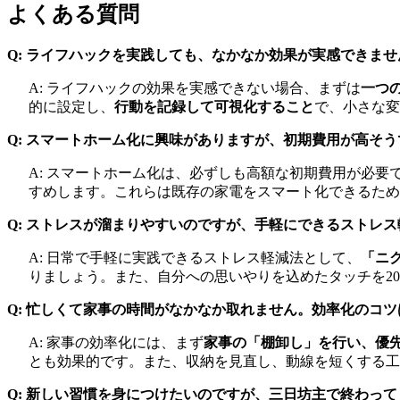
よくある質問
Q: ライフハックを実践しても、なかなか効果が実感できま
A: ライフハックの効果を実感できない場合、まずは
一つ
的に設定し、
行動を記録して可視化すること
で、小さな変
Q: スマートホーム化に興味がありますが、初期費用が高そ
A: スマートホーム化は、必ずしも高額な初期費用が必要
すめします。これらは既存の家電をスマート化できるため
Q: ストレスが溜まりやすいのですが、手軽にできるストレ
A: 日常で手軽に実践できるストレス軽減法として、
「ニ
りましょう。また、自分への思いやりを込めたタッチを2
Q: 忙しくて家事の時間がなかなか取れません。効率化のコ
A: 家事の効率化には、まず
家事の「棚卸し」を行い、優
とも効果的です。また、収納を見直し、動線を短くする工
Q: 新しい習慣を身につけたいのですが、三日坊主で終わっ