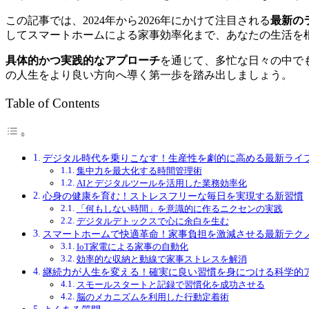
この記事では、2024年から2026年にかけて注目される
最新の
してスマートホームによる家事効率化まで、あなたの生活を
具体的かつ実践的なアプローチ
を通じて、多忙な日々の中で
の人生をより良い方向へ導く第一歩を踏み出しましょう。
Table of Contents
デジタル時代を乗りこなす！生産性を劇的に高める最新ライ
集中力を最大化する時間管理術
AIとデジタルツールを活用した業務効率化
心身の健康を育む！ストレスフリーな毎日を実現する新習慣
「何もしない時間」を意識的に作るニクセンの実践
デジタルデトックスで心に余白を生む
スマートホームで快適革命！家事負担を激減させる最新テク
IoT家電による家事の自動化
効率的な収納と動線で家事ストレスを解消
継続力が人生を変える！確実に良い習慣を身につける科学的
スモールスタートと記録で習慣化を成功させる
脳のメカニズムを利用した行動定着術