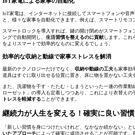
IoT家電による家事の自動化
IoT家電は、インターネットに接続してスマートフォンや音
と、様々な家事を自動化できます。例えば、スマートリモコ
スマートロックを導入すれば、鍵の開け閉めがスマートフォ
ングで自動開閉し、
生活習慣を整えるのに貢献
します。これ
をよりスマートで効率的なものに変えるでしょう。
効率的な収納と動線で家事ストレスを解消
最新のテクノロジーだけでなく、
収納や動線の工夫
も家事効
道具はすぐに取り出せる位置に置き、床に物を置かない工夫
また、洗濯物を干す・たたむ・しまうといった一連の作業動
ローゼット」の導入も定着しつつあり、これにより衣替えの
トレスを軽減する
ことができます。
継続力が人生を変える！確実に良い習
「新しい習慣を身につけたいけれど、なかなか続かない」と
いたアプローチ
によって確実に成功させることが可能です。