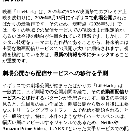
映画『LifeHack』は、2025年のSXSW映画祭でのプレミア上
映を皮切りに、
2026年5月15日にイギリスで劇場公開
された
ばかりの最新作です。そのため、現時点（2026年5月）で
は、多くの地域での配信サービスでの視聴はまだ限定的か、
あるいは今後の動向が注目されている段階です。しかし、デ
ジタル技術をテーマにした作品であることから、将来的には
主要な動画配信サービスでの展開が大いに期待されます。視
聴を検討している方は、
最新の情報を常にチェック
すること
が重要です。
劇場公開から配信サービスへの移行を予測
イギリスでの劇場公開が始まったばかりの『LifeHack』は、
一般的に、まず劇場での公開期間を経て、その後
動画配信サ
ービスへと移行
するパターンが予想されます。過去の事例を
見ると、注目度の高い作品は、劇場公開から数ヶ月後に主要
なストリーミングプラットフォームで配信が開始されること
が一般的です。特に、本作のようなサイバーサスペンスは、
幅広い層にアピールするジャンルであるため、
Netflixや
Amazon Prime Video、U-NEXT
といった大手サービスでの配