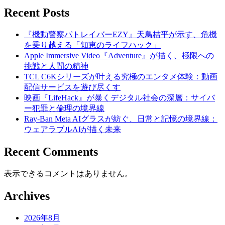
Recent Posts
『機動警察パトレイバーEZY』天鳥桔平が示す、危機
を乗り越える「知恵のライフハック」
Apple Immersive Video『Adventure』が描く、極限への
挑戦と人間の精神
TCL C6Kシリーズが叶える究極のエンタメ体験：動画
配信サービスを遊び尽くす
映画『LifeHack』が暴くデジタル社会の深層：サイバ
ー犯罪と倫理の境界線
Ray-Ban Meta AIグラスが紡ぐ、日常と記憶の境界線：
ウェアラブルAIが描く未来
Recent Comments
表示できるコメントはありません。
Archives
2026年8月