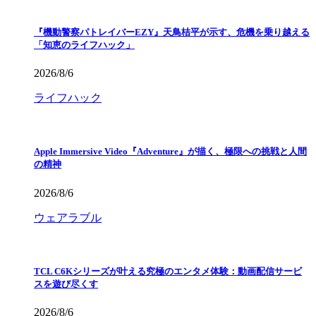
『機動警察パトレイバーEZY』天鳥桔平が示す、危機を乗り越える
「知恵のライフハック」
2026/8/6
ライフハック
Apple Immersive Video『Adventure』が描く、極限への挑戦と人間
の精神
2026/8/6
ウェアラブル
TCL C6Kシリーズが叶える究極のエンタメ体験：動画配信サービ
スを遊び尽くす
2026/8/6