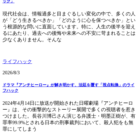
ック」
現代社会は、情報過多と目まぐるしい変化の中で、多くの人
が「どう生きるべきか」「どのように心を保つべきか」とい
う根源的な問いに直面しています。特に、人生の後半を迎え
るにあたり、過去への後悔や未来への不安に苛まれることは
少なくありません。そんな
ライフハック
2026/8/3
ドラマ『アンチヒーロー』が解き明かす、法廷を覆す「視点転換」のライ
フハック
2024年4月14日に放送が開始された日曜劇場『アンチヒーロ
ー』は、その衝撃的なストーリー展開で多くの視聴者を惹き
つけました。長谷川博己さん演じる弁護士・明墨正樹が、有
罪率99.9%とされる日本の刑事裁判において、殺人犯をも無
罪にしてしまう