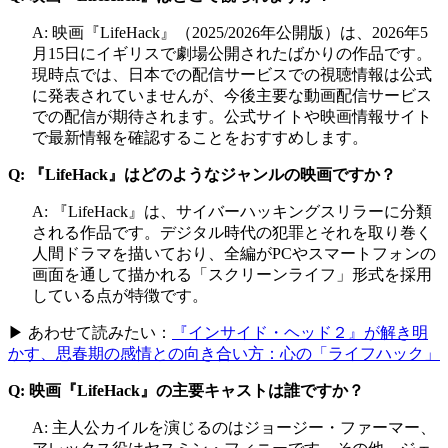
A: 映画『LifeHack』（2025/2026年公開版）は、2026年5
月15日にイギリスで劇場公開されたばかりの作品です。
現時点では、日本での配信サービスでの視聴情報は公式
に発表されていませんが、今後主要な動画配信サービス
での配信が期待されます。公式サイトや映画情報サイト
で最新情報を確認することをおすすめします。
Q: 『LifeHack』はどのようなジャンルの映画ですか？
A: 『LifeHack』は、サイバーハッキングスリラーに分類
される作品です。デジタル時代の犯罪とそれを取り巻く
人間ドラマを描いており、全編がPCやスマートフォンの
画面を通して描かれる「スクリーンライフ」形式を採用
している点が特徴です。
▶ あわせて読みたい：
『インサイド・ヘッド２』が解き明
かす、思春期の感情との向き合い方：心の「ライフハック」
Q: 映画『LifeHack』の主要キャストは誰ですか？
A: 主人公カイルを演じるのはジョージー・ファーマー、