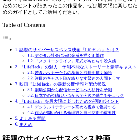
ためのヒントが詰まったこの作品を、ぜひ最大限に楽しむた
めのガイドとしてご活用ください。
Table of Contents
話題のサイバーサスペンス映画『LifeHack』とは？
デジタル社会に潜む脅威を描く衝撃作
「スクリーンライフ」形式がもたらす没入感
『LifeHack』の魅力：予測不能なストーリーと豪華キャスト
若きハッカーたちの葛藤と成長を描く物語
注目のキャスト陣が織りなす緊迫の人間ドラマ
映画『LifeHack』の最新公開情報と配信状況
劇場公開から配信サービスへの移行を予測
日本での視聴はいつから？今後の動向をチェック
『LifeHack』を最大限に楽しむための視聴ポイント
デジタルリテラシーを高める視点で鑑賞する
作品が問いかける倫理観と自己防衛の重要性
よくある質問
まとめ
話題のサイバーサスペンス映画