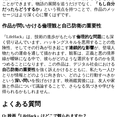
ことができます。物語の展開を追うだけでなく、
「もし自分
だったらどうするか」
という視点を持つことで、作品のメッ
セージはより深く心に響くはずです。
作品が問いかける倫理観と自己防衛の重要性
『LifeHack』は、技術の進歩がもたらす
倫理的な問題
にも深
く切り込んでいます。ハッキングスキルを悪用することの危
険性、そしてその行為が引き起こす
連鎖的な影響
が、登場人
物たちの運命を通して描かれます。観客は、正義と悪の境界
線が曖昧になる中で、彼らがどのような選択をするのかを見
つめることになります。この作品は、デジタル社会における
自己防衛の重要性
を強く訴えかけるとともに、私たち一人ひ
とりが情報とどのように向き合い、どのように行動すべきか
という
深い問い
を投げかけます。映画鑑賞後には、友人や家
族と作品について議論することで、さらなる気づきや学びを
得られるかもしれません。
よくある質問
Q: 映画『LifeHack』はどこで観られますか？