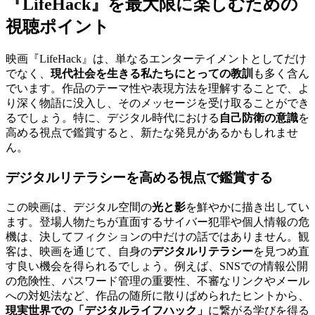
『LifeHack』を最大限に楽しむための
視聴ポイント
映画『LifeHack』は、単なるエンターテイメントとしてだけ
でなく、
現代社会を生きる私たちにとっての教訓
も多く含ん
でいます。作品のテーマ性や表現方法を理解することで、よ
り深く物語に没入し、そのメッセージを受け取ることができ
るでしょう。特に、デジタル時代における
自己防衛の意識
を
高める視点で鑑賞すると、新たな発見があるかもしれませ
ん。
デジタルリテラシーを高める視点で鑑賞する
この映画は、デジタル空間の
光と影
を鮮やかに描き出してい
ます。登場人物たちが直面するサイバー犯罪や個人情報の危
機は、決してフィクションの中だけの話ではありません。観
客は、映画を通じて、自身の
デジタルリテラシー
を見つめ直
す良い機会を得られるでしょう。例えば、SNSでの情報公開
の危険性、パスワード管理の重要性、不審なリンクやメール
への対処法など、作品の随所に散りばめられたヒントから、
現実世界での「デジタルライフハック」
に繋がる学びを得る