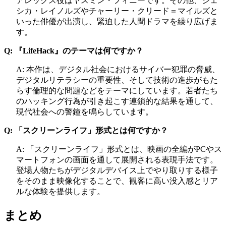
アレックス役はヤスミン・フィニーです。その他、ジェ
シカ・レイノルズやチャーリー・クリード＝マイルズと
いった俳優が出演し、緊迫した人間ドラマを繰り広げま
す。
Q: 『LifeHack』のテーマは何ですか？
A: 本作は、デジタル社会におけるサイバー犯罪の脅威、
デジタルリテラシーの重要性、そして技術の進歩がもた
らす倫理的な問題などをテーマにしています。若者たち
のハッキング行為が引き起こす連鎖的な結果を通して、
現代社会への警鐘を鳴らしています。
Q: 「スクリーンライフ」形式とは何ですか？
A: 「スクリーンライフ」形式とは、映画の全編がPCやス
マートフォンの画面を通して展開される表現手法です。
登場人物たちがデジタルデバイス上でやり取りする様子
をそのまま映像化することで、観客に高い没入感とリア
ルな体験を提供します。
まとめ