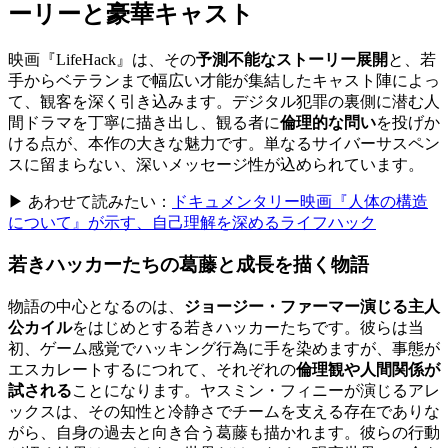
ーリーと豪華キャスト
映画『LifeHack』は、その
予測不能なストーリー展開
と、若
手からベテランまで幅広い才能が集結したキャスト陣によっ
て、観客を深く引き込みます。デジタル犯罪の裏側に潜む人
間ドラマを丁寧に描き出し、観る者に
倫理的な問い
を投げか
ける点が、本作の大きな魅力です。単なるサイバーサスペン
スに留まらない、深いメッセージ性が込められています。
▶ あわせて読みたい：
ドキュメンタリー映画『人体の構造
について』が示す、自己理解を深めるライフハック
若きハッカーたちの葛藤と成長を描く物語
物語の中心となるのは、
ジョージー・ファーマー演じる主人
公カイル
をはじめとする若きハッカーたちです。彼らは当
初、ゲーム感覚でハッキング行為に手を染めますが、事態が
エスカレートするにつれて、それぞれの
倫理観や人間関係が
試される
ことになります。ヤスミン・フィニーが演じるアレ
ックスは、その知性と冷静さでチームを支える存在でありな
がら、自身の過去と向き合う葛藤も描かれます。彼らの行動