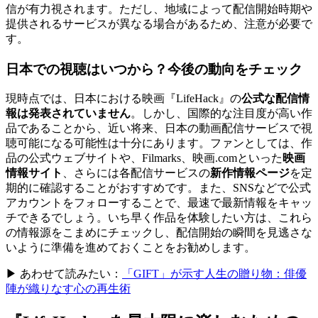
信が有力視されます。ただし、地域によって配信開始時期や
提供されるサービスが異なる場合があるため、注意が必要で
す。
日本での視聴はいつから？今後の動向をチェック
現時点では、日本における映画『LifeHack』の
公式な配信情
報は発表されていません
。しかし、国際的な注目度が高い作
品であることから、近い将来、日本の動画配信サービスで視
聴可能になる可能性は十分にあります。ファンとしては、作
品の公式ウェブサイトや、Filmarks、映画.comといった
映画
情報サイト
、さらには各配信サービスの
新作情報ページ
を定
期的に確認することがおすすめです。また、SNSなどで公式
アカウントをフォローすることで、最速で最新情報をキャッ
チできるでしょう。いち早く作品を体験したい方は、これら
の情報源をこまめにチェックし、配信開始の瞬間を見逃さな
いように準備を進めておくことをお勧めします。
▶ あわせて読みたい：
「GIFT」が示す人生の贈り物：俳優
陣が織りなす心の再生術