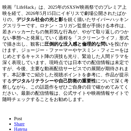
映画『LifeHack』は、2025年のSXSW映画祭でのプレミア上
映を経て、2026年5月15日にイギリスで劇場公開されたばか
りの、
デジタル社会の光と影
を鋭く描いたサイバーハッキン
グスリラーです。ロナン・コリガン監督が手掛ける本作は、
若きハッカーたちの無邪気な行為が、やがて取り返しのつか
ない事態へと発展していく過程を「スクリーンライフ」形式
で描き出し、観客に
圧倒的な没入感と倫理的な問い
を投げか
けます。ジョージー・ファーマーやヤスミン・フィニーをは
じめとするキャスト陣の演技も光り、緊迫した人間ドラマを
深く表現しています。現時点では日本での配信情報は未定で
すが、今後、主要な動画配信サービスでの展開が期待されま
す。本記事でご紹介した視聴ポイントを参考に、作品が提示
する
デジタルリテラシーや自己防衛の重要性
について深く考
察しながら、この話題作をぜひご自身の目で確かめてみてく
ださい。最新の配信情報は、公式サイトや映画情報サイトで
随時チェックすることをお勧めします。
Post
Share
Hatena