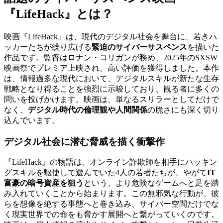
『LifeHack』とは？
映画『LifeHack』は、現代のデジタル社会を舞台に、若きハ
ッカーたちが繰り広げる
緊迫のサイバーサスペンス
を描いた
作品です。監督はロナン・コリガンが務め、2025年のSXSW
映画祭でプレミア上映され、高い評価を獲得しました。本作
は、情報過多な現代において、デジタルスキルが新たな生存
戦略となり得ることを強烈に示唆しており、観る者に多くの
問いを投げかけます。映画は、単なるスリラーとしてだけで
なく、
デジタル時代の倫理観や人間関係
の脆さにも深く切り
込んでいます。
デジタル社会に潜む脅威を描く衝撃作
『LifeHack』の物語は、オンライン詐欺師を相手にハッキン
グスキルを駆使して遊んでいた4人の若者たちが、やがて
IT
富豪の暗号資産を狙う
という、より危険なゲームへと足を踏
み入れていくことから始まります。この無邪気な行動が、彼
らを想像を絶する事態へと巻き込み、サイバー空間だけでな
く現実世界での命をも脅かす展開へと繋がっていくのです。