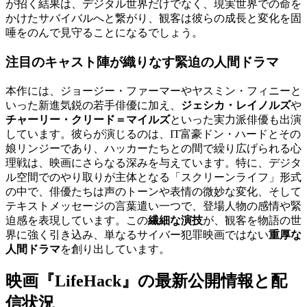
が招く結果は、デジタル世界だけでなく、現実世界での命を
かけたサバイバルへと繋がり、観客は彼らの成長と変化を固
唾をのんで見守ることになるでしょう。
注目のキャスト陣が織りなす緊迫の人間ドラマ
本作には、ジョージー・ファーマーやヤスミン・フィニーと
いった新進気鋭の若手俳優に加え、
ジェシカ・レイノルズ
や
チャーリー・クリード＝マイルズ
といった実力派俳優も出演
しています。彼らが演じるのは、IT富豪ドン・ハードとその
娘リンジーであり、ハッカーたちとの間で繰り広げられる心
理戦は、映画にさらなる深みを与えています。特に、デジタ
ル空間でのやり取りが主体となる「スクリーンライフ」形式
の中で、俳優たちは声のトーンや表情の微妙な変化、そして
テキストメッセージの言葉遣い一つで、登場人物の感情や緊
迫感を表現しています。この
繊細な演技
が、観客を物語の世
界に強く引き込み、単なるサイバー犯罪映画ではない
重厚な
人間ドラマ
を創り出しています。
映画『LifeHack』の最新公開情報と配
信状況