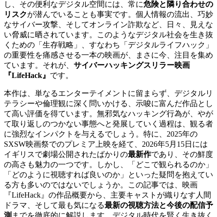
し、その便利なデジタル空間には、常に
危険と隣り合わせの
リスク
が潜んでいることも事実です。個人情報の流出、巧妙
なサイバー攻撃、そしてオンライン詐欺など、日々、見えな
い脅威に晒されています。このようなデジタル社会を生き抜
くための「生存戦略」、すなわち「デジタルライフハック」
の重要性を痛感させる一本の映画が、まさに今、注目を集め
ています。それが、
サイバーハッキングスリラー映画
『LifeHack』
です。
本作は、単なるエンターテイメントに留まらず、デジタルリ
テラシーや倫理観に深く問いかける、示唆に富んだ作品とし
て高い評価を得ています。無邪気なハッキング行為が、やが
て取り返しのつかない事態へと発展していく過程は、観る者
に強烈なインパクトを与えるでしょう。特に、2025年の
SXSW映画祭でのプレミア上映を経て、2026年5月15日には
イギリスで劇場公開されたばかりの
最新作
であり、その鮮度
の高さも魅力の一つです。しかし、「どこで観られるのか」
「どのように視聴すれば良いのか」といった疑問を抱えてい
る方も多いのではないでしょうか。この記事では、映画
『LifeHack』の作品概要から、主要キャストが織りなす人間
ドラマ、そして最も気になる
最新の視聴方法と今後の配信予
測
までを徹底的に解説します。デジタル時代を賢く生き抜く