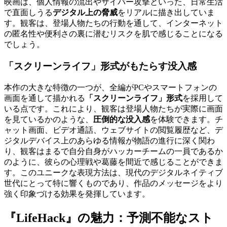
映画は、個人情報の流出やサイバー攻撃といった、日常生活
で直面しうる
デジタル上の脅威
をリアルに描き出していま
す。観客は、登場人物たちの行動を通して、インターネット
の匿名性や便利さの裏に潜むリスクを肌で感じることになる
でしょう。
「スクリーンライフ」形式がもたらす没入感
本作の大きな特徴の一つが、全編がPCやスマートフォンの
画面を通して描かれる
「スクリーンライフ」形式
を採用して
いる点です。これにより、観客は登場人物たちが実際に画面
を見ているかのような、
圧倒的な没入感
を体験できます。チ
ャット画面、ビデオ通話、ウェブサイトの閲覧履歴など、デ
ジタルデバイス上のあらゆる情報が物語の進行に深く関わ
り、観客はまるで自分自身がハッカーチームの一員であるか
のように、彼らの心理戦や葛藤を間近で感じることができま
す。このユニークな表現方法は、現代のデジタルネイティブ
世代にとって特に響くものであり、作品のメッセージをより
強く印象づける効果を発揮しています。
『LifeHack』の魅力：予測不能なスト