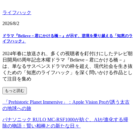
ライフハック
2026/8/2
ドラマ『Believe－君にかける橋－』が示す、逆境を乗り越える「知恵のラ
イフハック」
2024年春に放送され、多くの視聴者を釘付けにしたテレビ朝
日開局65周年記念木曜ドラマ『Believe－君にかける橋－』
は、単なるサスペンスドラマの枠を超え、現代社会を生き抜
くための「知恵のライフハック」を深く問いかける作品とし
て注目を集め
もっと読む
「Prehistoric Planet Immersive」：Apple Vision Proが誘う太古
の地球への旅
パナソニック RULO MC-RSF1000が紡ぐ、AIが進化する掃
除の物語：賢い相棒との新たな日々