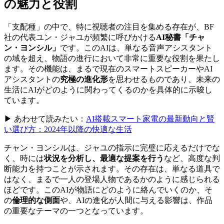
の魅力と役割
「支配種」の中で、特に視聴者の注目を集める存在が、BF
社の代表ユン・ジャユが頻繁に呼びかける
AI秘書「チャ
ン・ヨンシル」
です。このAIは、単なる音声アシスタント
の域を超え、物語の進行において非常に重要な役割を果たし
ます。その機能は、まるで現在のスマートスピーカーやAI
アシスタントの
究極の進化形
を思わせるものであり、未来の
生活にAIがどのように関わってくるのかを具体的に示唆し
ています。
▶ あわせて読みたい：
AI搭載スマート家電の最新動向と賢
い選び方：2024年以降の快適な生活
チャン・ヨンシルは、ジャユの指示に完璧に応えるだけでな
く、時には
状況を分析し、最適な提案を行う
など、高度な判
断能力を持つことが示されます。その存在は、単なる道具で
はなく、まるで一人の登場人物であるかのように感じられる
ほどです。このAIが物語にどのように絡んでいくのか、そ
の
倫理的な側面
や、AIの進化が人間に与える影響は、作品
の重要なテーマの一つとなっています。