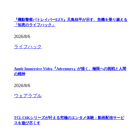
『機動警察パトレイバーEZY』天鳥桔平が示す、危機を乗り越える
「知恵のライフハック」
2026/8/6
ライフハック
Apple Immersive Video『Adventure』が描く、極限への挑戦と人間
の精神
2026/8/6
ウェアラブル
TCL C6Kシリーズが叶える究極のエンタメ体験：動画配信サービ
スを遊び尽くす