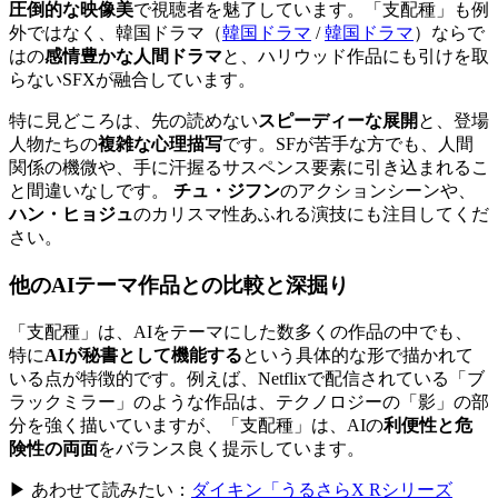
圧倒的な映像美
で視聴者を魅了しています。「支配種」も例
外ではなく、
韓国ドラマ（
韓国ドラマ
/
韓国ドラマ
）
ならで
はの
感情豊かな人間ドラマ
と、ハリウッド作品にも引けを取
らないSFXが融合しています。
特に見どころは、先の読めない
スピーディーな展開
と、登場
人物たちの
複雑な心理描写
です。SFが苦手な方でも、人間
関係の機微や、手に汗握るサスペンス要素に引き込まれるこ
と間違いなしです。
チュ・ジフン
のアクションシーンや、
ハン・ヒョジュ
のカリスマ性あふれる演技にも注目してくだ
さい。
他のAIテーマ作品との比較と深掘り
「支配種」は、AIをテーマにした数多くの作品の中でも、
特に
AIが秘書として機能する
という具体的な形で描かれて
いる点が特徴的です。例えば、Netflixで配信されている「ブ
ラックミラー」のような作品は、テクノロジーの「影」の部
分を強く描いていますが、「支配種」は、AIの
利便性と危
険性の両面
をバランス良く提示しています。
▶ あわせて読みたい：
ダイキン「うるさらX Rシリーズ