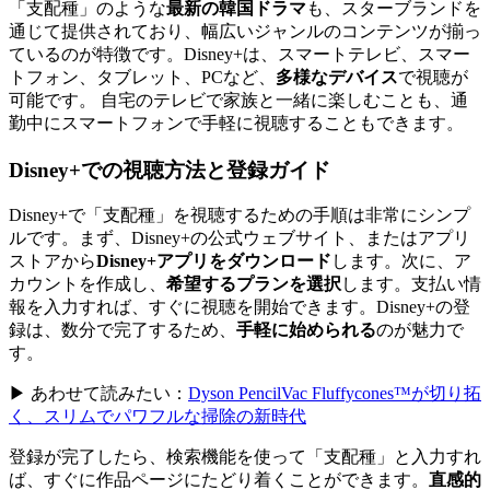
「支配種」のような
最新の韓国ドラマ
も、スターブランドを
通じて提供されており、幅広いジャンルのコンテンツが揃っ
ているのが特徴です。Disney+は、スマートテレビ、スマー
トフォン、タブレット、PCなど、
多様なデバイス
で視聴が
可能です。 自宅のテレビで家族と一緒に楽しむことも、通
勤中にスマートフォンで手軽に視聴することもできます。
Disney+での視聴方法と登録ガイド
Disney+で「支配種」を視聴するための手順は非常にシンプ
ルです。まず、Disney+の公式ウェブサイト、またはアプリ
ストアから
Disney+アプリをダウンロード
します。次に、ア
カウントを作成し、
希望するプランを選択
します。支払い情
報を入力すれば、すぐに視聴を開始できます。Disney+の登
録は、数分で完了するため、
手軽に始められる
のが魅力で
す。
▶ あわせて読みたい：
Dyson PencilVac Fluffycones™が切り拓
く、スリムでパワフルな掃除の新時代
登録が完了したら、検索機能を使って「支配種」と入力すれ
ば、すぐに作品ページにたどり着くことができます。
直感的