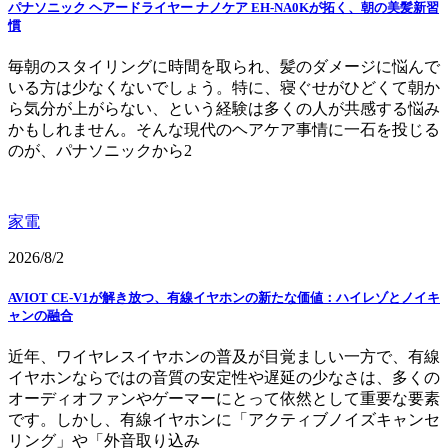
パナソニック ヘアードライヤー ナノケア EH-NA0Kが拓く、朝の美髪新習
慣
毎朝のスタイリングに時間を取られ、髪のダメージに悩んで
いる方は少なくないでしょう。特に、寝ぐせがひどくて朝か
ら気分が上がらない、という経験は多くの人が共感する悩み
かもしれません。そんな現代のヘアケア事情に一石を投じる
のが、パナソニックから2
家電
2026/8/2
AVIOT CE-V1が解き放つ、有線イヤホンの新たな価値：ハイレゾとノイキ
ャンの融合
近年、ワイヤレスイヤホンの普及が目覚ましい一方で、有線
イヤホンならではの音質の安定性や遅延の少なさは、多くの
オーディオファンやゲーマーにとって依然として重要な要素
です。しかし、有線イヤホンに「アクティブノイズキャンセ
リング」や「外音取り込み