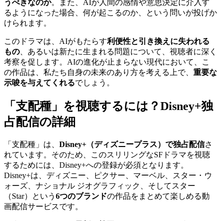
うべきなのか
。また、AIが人間の感情や意思決定に介入す
るようになった場合、何が起こるのか、という問いが投げか
けられます。
このドラマは、AIがもたらす
利便性と引き換えに失われる
もの
、あるいは新たに生まれる問題について、視聴者に深く
考察を促します。AIの進化が止まらない現代において、こ
の作品は、私たち自身の未来のあり方を考える上で、
重要な
示唆を与えてくれる
でしょう。
「支配種」を視聴するには？Disney+独
占配信の詳細
「支配種」は、
Disney+（ディズニープラス）で独占配信
さ
れています。そのため、このスリリングなSFドラマを視聴
するためには、Disney+への登録が必須となります。
Disney+は、ディズニー、ピクサー、マーベル、スター・ウ
ォーズ、ナショナル ジオグラフィック、そしてスター
（Star）という
6つのブランド
の作品をまとめて楽しめる動
画配信サービスです。