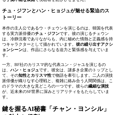
チュ・ジフンとハン・ヒョジュが魅せる緊迫のス
トーリー
本作の主人公であるウ・チェウンを演じるのは、韓国を代表
する実力派俳優の
チュ・ジフン
です。彼の演じるチェウン
は、冷静沈着でありながらも、内に秘めた情熱と正義感を持
つキャラクターとして描かれています。
彼の繰り出すアクシ
ョンシーン
は、作品にさらなる迫力と緊張感を与えていま
す。
一方、BF社のカリスマ的な代表ユン・ジャユを演じるの
は、
ハン・ヒョジュ
です。彼女は、謎多き企業のトップとし
て、その
知性とカリスマ性
で物語を牽引します。二人の演技
派俳優が織りなす心理戦と、複雑に絡み合う人間関係は、こ
のドラマの大きな見どころの一つです。彼らの
繊細な演技
が、近未来のSF世界に深みとリアリティをもたらしていま
す。
鍵を握るAI秘書「チャン・ヨンシル」