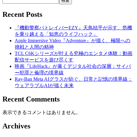
検索
Recent Posts
『機動警察パトレイバーEZY』天鳥桔平が示す、危機
を乗り越える「知恵のライフハック」
Apple Immersive Video『Adventure』が描く、極限への
挑戦と人間の精神
TCL C6Kシリーズが叶える究極のエンタメ体験：動画
配信サービスを遊び尽くす
映画『LifeHack』が暴くデジタル社会の深層：サイバ
ー犯罪と倫理の境界線
Ray-Ban Meta AIグラスが紡ぐ、日常と記憶の境界線：
ウェアラブルAIが描く未来
Recent Comments
表示できるコメントはありません。
Archives