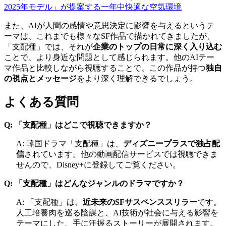
2025年モデル」が提案する一年中快適な空気環境
また、AIが人間の感情や意思決定に影響を与えるというテ
ーマは、これまでも様々なSF作品で描かれてきましたが、
「支配種」では、それが
企業のトップの日常に深く入り込む
ことで、より身近な問題として感じられます。他のAIテー
マ作品と比較しながら視聴することで、この作品が持つ
独自
の視点とメッセージ
をより深く理解できるでしょう。
よくある質問
Q: 「支配種」はどこで視聴できますか？
A: 韓国ドラマ「支配種」は、
ディズニープラスで独占配
信
されています。他の動画配信サービスでは視聴できま
せんので、Disney+に登録してご覧ください。
Q: 「支配種」はどんなジャンルのドラマですか？
A: 「支配種」は、
近未来のSFサスペンススリラー
です。
人工培養肉を巡る陰謀と、AI技術が社会に与える影響を
テーマにした、手に汗握るストーリーが展開されます。