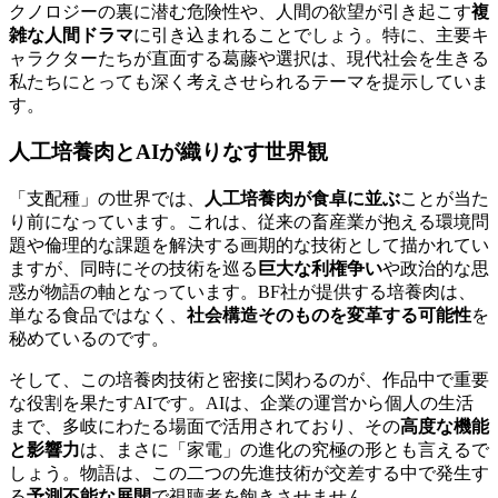
クノロジーの裏に潜む危険性や、人間の欲望が引き起こす
複
雑な人間ドラマ
に引き込まれることでしょう。特に、主要キ
ャラクターたちが直面する葛藤や選択は、現代社会を生きる
私たちにとっても深く考えさせられるテーマを提示していま
す。
人工培養肉とAIが織りなす世界観
「支配種」の世界では、
人工培養肉が食卓に並ぶ
ことが当た
り前になっています。これは、従来の畜産業が抱える環境問
題や倫理的な課題を解決する画期的な技術として描かれてい
ますが、同時にその技術を巡る
巨大な利権争い
や政治的な思
惑が物語の軸となっています。BF社が提供する培養肉は、
単なる食品ではなく、
社会構造そのものを変革する可能性
を
秘めているのです。
そして、この培養肉技術と密接に関わるのが、作品中で重要
な役割を果たすAIです。AIは、企業の運営から個人の生活
まで、多岐にわたる場面で活用されており、その
高度な機能
と影響力
は、まさに「家電」の進化の究極の形とも言えるで
しょう。物語は、この二つの先進技術が交差する中で発生す
る
予測不能な展開
で視聴者を飽きさせません。