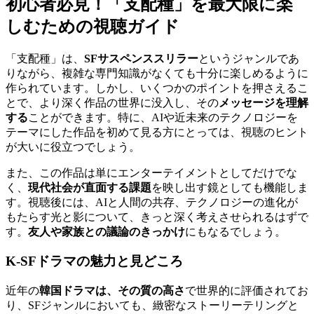
初心者必見！「支配種」を最大限に楽
しむための視聴ガイド
「支配種」は、
SFサスペンススリラー
というジャンルであ
りながら、複雑な専門知識がなくても十分に楽しめるように
作られています。しかし、いくつかのポイントを押さえるこ
とで、より深く作品の世界に没入し、その
メッセージを理解
する
ことができます。特に、AIや近未来のテクノロジーを
テーマにした作品を初めて見る方にとっては、視聴のヒント
が大いに役立つでしょう。
また、この作品は単にエンターテイメントとしてだけでな
く、
現代社会が直面する課題
を映し出す鏡としても機能しま
す。視聴後には、AIと人間の共存、テクノロジーの進化が
もたらす光と影について、きっと深く考えさせられるはずで
す。
友人や家族との議論のきっかけ
にもなるでしょう。
K-SFドラマの魅力と見どころ
近年の
韓国ドラマは、その質の高さ
で世界的に評価されてお
り、SFジャンルにおいても、緻密なストーリーテリングと