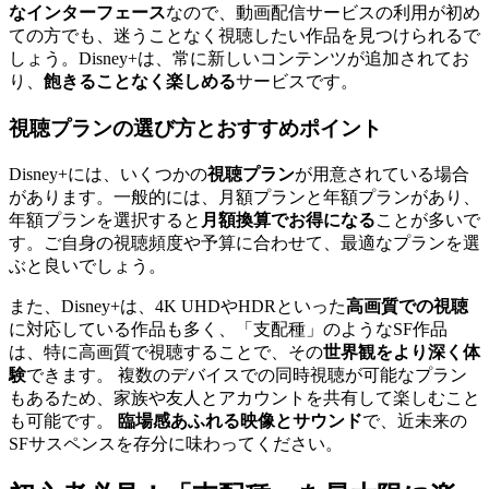
なインターフェース
なので、動画配信サービスの利用が初め
ての方でも、迷うことなく視聴したい作品を見つけられるで
しょう。Disney+は、常に新しいコンテンツが追加されてお
り、
飽きることなく楽しめる
サービスです。
視聴プランの選び方とおすすめポイント
Disney+には、いくつかの
視聴プラン
が用意されている場合
があります。一般的には、月額プランと年額プランがあり、
年額プランを選択すると
月額換算でお得になる
ことが多いで
す。ご自身の視聴頻度や予算に合わせて、最適なプランを選
ぶと良いでしょう。
また、Disney+は、4K UHDやHDRといった
高画質での視聴
に対応している作品も多く、「支配種」のようなSF作品
は、特に高画質で視聴することで、その
世界観をより深く体
験
できます。 複数のデバイスでの同時視聴が可能なプラン
もあるため、家族や友人とアカウントを共有して楽しむこと
も可能です。
臨場感あふれる映像とサウンド
で、近未来の
SFサスペンスを存分に味わってください。