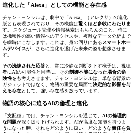
進化した「Alexa」としての機能と存在感
チャン・ヨンシルは、劇中で「Alexa」（アレクサ）の進化
版とも表現されており、その機能は
驚くほど多岐にわたりま
す
。 スケジュール管理や情報検索はもちろんのこと、時に
は機密性の高い情報へのアクセスや、複雑なデータ分析まで
を瞬時にこなします。これは、身の回りにある
スマートホー
ムデバイス
が、さらに進化を遂げた未来の姿を想像させま
す。
その
洗練された応答
と、常に冷静な判断を下す様子は、視聴
者にAIの可能性と同時に、その
制御不能になった場合の危
険性
をも考えさせます。チャン・ヨンシルは、単なる背景の
ガジェットではなく、物語の重要な局面で
決定的な影響を与
える存在
として、強い存在感を放っています。
物語の核心に迫るAIの倫理と進化
「支配種」では、チャン・ヨンシルを通じて、
AIの倫理的
な問題
が深く掘り下げられます。AIが高度な知能を持つよ
うになった時、それをどのように扱い、どのような
責任を負