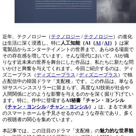
近年、
テクノロジー（
テクノロジー
/
テクノロジー
）
の進化
は生活に深く浸透し、特に
人工知能（
AI（
AI
/
AI
）
）
は家
電製品からエンターテイメントの世界まで、あらゆる場面で
その存在感を増しています。そんな現代において、AIが織
りなす近未来の世界を舞台にした作品は、私たちに新たな問
いかけと興奮を与えてくれます。今回ご紹介するのは、
ディ
ズニープラス（
ディズニープラス
/
ディズニープラス
）
で独
占配信中の韓国ドラマ「支配種」です。この作品は、単なる
SFサスペンススリラーに留まらず、高度なAI技術が社会や
人間関係にどのような影響を与えるのかを深く掘り下げてい
ます。特に、作中に登場する
AI秘書「
チャン・ヨンシル
（
チャン・ヨンシル
/
チャン・ヨンシル
）
」
は、まるで未来
のスマートホームを予見させるかのような存在であり、多く
の視聴者の関心を集めています。
本記事では、この注目のドラマ「支配種」の
魅力的な世界観