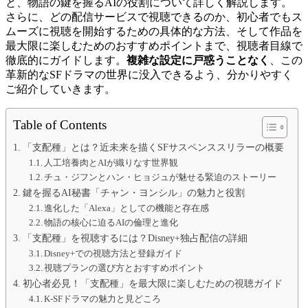
と、物語の鍵を握るAIの役割について詳しく解説します。
さらに、どの配信サービスで視聴できるのか、初心者でもス
ムーズに視聴を開始するための具体的な方法、そして作品を
最大限に楽しむためのおすすめポイントまで、視聴者目線で
徹底的にガイドします。
複雑な設定に戸惑うことなく
、この
革新的なSFドラマの世界に没入できるよう、分かりやすく
ご紹介していきます。
Table of Contents
「支配種」とは？近未来を描くSFサスペンススリラーの概要
人工培養肉とAIが織りなす世界観
チュ・ジフンとハン・ヒョジュが魅せる緊迫のストーリー
鍵を握るAI秘書「チャン・ヨンシル」の魅力と役割
進化した「Alexa」としての機能と存在感
物語の核心に迫るAIの倫理と進化
「支配種」を視聴するには？Disney+独占配信の詳細
Disney+での視聴方法と登録ガイド
視聴プランの選び方とおすすめポイント
初心者必見！「支配種」を最大限に楽しむための視聴ガイド
K-SFドラマの魅力と見どころ