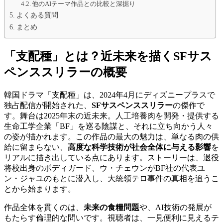
他のAIテーマ作品との比較と深掘り
よくある質問
まとめ
「支配種」とは？近未来を描くSFサス
ペンススリラーの概要
韓国ドラマ「支配種」は、2024年4月にディズニープラスで
独占配信が開始された、
SFサスペンススリラー
の傑作で
す。舞台は2025年末の近未来。人工培養肉を開発・提供する
生命工学企業「BF」を巡る陰謀と、それに立ち向かう人々
の姿が描かれます。この作品の最大の魅力は、単なる肉の供
給に留まらない、
高度な科学技術が社会全体に与える影響
を
リアルに描き出している点にあります。ストーリーは、退役
将校出身のボディガード、ウ・チェウンがBF社の代表ユ
ン・ジャユのもとに潜入し、大統領テロ事件の真相を追うこ
とから始まります。
作品全体を貫くのは、
未来の食糧問題
や、AI技術の発展が
もたらす倫理的な問いです。視聴者は、一見便利に見えるテ