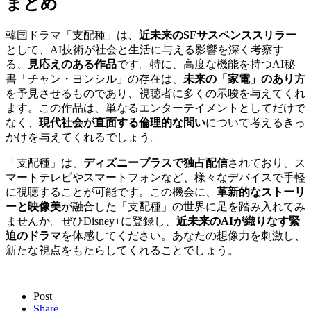
まとめ
韓国ドラマ「支配種」は、
近未来のSFサスペンススリラー
として、AI技術が社会と生活に与える影響を深く考察す
る、
見応えのある作品
です。特に、高度な機能を持つAI秘
書「チャン・ヨンシル」の存在は、
未来の「家電」のあり方
を予見させるものであり、視聴者に多くの示唆を与えてくれ
ます。この作品は、単なるエンターテイメントとしてだけで
なく、
現代社会が直面する倫理的な問い
について考えるきっ
かけを与えてくれるでしょう。
「支配種」は、
ディズニープラスで独占配信
されており、ス
マートテレビやスマートフォンなど、様々なデバイスで手軽
に視聴することが可能です。この機会に、
革新的なストーリ
ーと映像美
が融合した「支配種」の世界に足を踏み入れてみ
ませんか。ぜひDisney+に登録し、
近未来のAIが織りなす緊
迫のドラマ
を体感してください。あなたの想像力を刺激し、
新たな視点をもたらしてくれることでしょう。
Post
Share