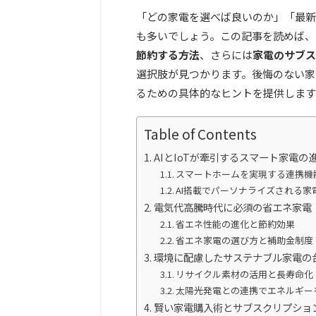
「どの家電を選べば良いのか」「最新
も多いでしょう。この記事を読めば、
節約する方法
、さらには
家電のサブス
選択肢が見つかります。後悔のない家
るための具体的なヒントを提供します
Table of Contents
AIとIoTが牽引するスマート家電の
スマートホームを実現する連携機
AI搭載でパーソナライズされる家
電気代高騰時代に必須の省エネ家電
省エネ性能の進化と節約効果
省エネ家電の選び方と補助金制度
環境に配慮したサステナブル家電の
リサイクル素材の活用と長寿命化
太陽光発電との連携でエネルギー
賢い家電購入術とサブスクリプショ