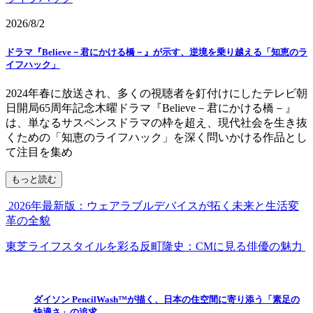
2026/8/2
ドラマ『Believe－君にかける橋－』が示す、逆境を乗り越える「知恵のラ
イフハック」
2024年春に放送され、多くの視聴者を釘付けにしたテレビ朝
日開局65周年記念木曜ドラマ『Believe－君にかける橋－』
は、単なるサスペンスドラマの枠を超え、現代社会を生き抜
くための「知恵のライフハック」を深く問いかける作品とし
て注目を集め
もっと読む
2026年最新版：ウェアラブルデバイスが拓く未来と生活変
革の全貌
東芝ライフスタイルを彩る反町隆史：CMに見る俳優の魅力
ダイソン PencilWash™が描く、日本の住空間に寄り添う「素足の
快適さ」の追求