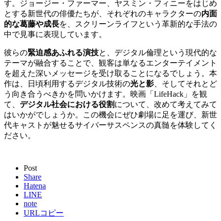
す。ジョージー・ファーマー、ヤスミン・フィニーをはじめ
とする新世代の俳優たちが、それぞれのキャラクターの
内面
的な葛藤や成長
を、スクリーンライフという革新的な手法の
中で見事に表現しています。
彼らの
緊迫感あふれる演技
と、デジタル倫理という現代的な
テーマが融合することで、観客は単なるエンターテイメント
を超えた深いメッセージを受け取ることになるでしょう。本
作は、日頃利用するデジタル技術の
光と影
、そしてそれとど
う向き合うべきかを問いかけます。映画「LifeHack」を観
て、
デジタル社会における役割
について、改めて考えてみて
はいかがでしょうか。この機会にぜひ劇場に足を運び、新世
代キャストが魅せるサイバーサスペンスの真髄を体験してく
ださい。
Post
Share
Hatena
LINE
note
URLコピー