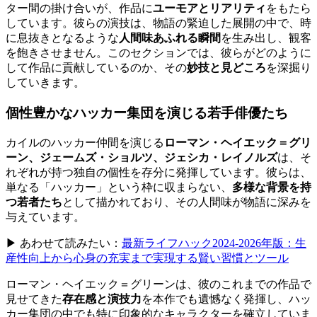
ター間の掛け合いが、作品に
ユーモアとリアリティ
をもたら
しています。彼らの演技は、物語の緊迫した展開の中で、時
に息抜きとなるような
人間味あふれる瞬間
を生み出し、観客
を飽きさせません。このセクションでは、彼らがどのように
して作品に貢献しているのか、その
妙技と見どころ
を深掘り
していきます。
個性豊かなハッカー集団を演じる若手俳優たち
カイルのハッカー仲間を演じる
ローマン・ヘイエック＝グリ
ーン、ジェームズ・ショルツ、ジェシカ・レイノルズ
は、そ
れぞれが持つ独自の個性を存分に発揮しています。彼らは、
単なる「ハッカー」という枠に収まらない、
多様な背景を持
つ若者たち
として描かれており、その人間味が物語に深みを
与えています。
▶ あわせて読みたい：
最新ライフハック2024-2026年版：生
産性向上から心身の充実まで実現する賢い習慣とツール
ローマン・ヘイエック＝グリーンは、彼のこれまでの作品で
見せてきた
存在感と演技力
を本作でも遺憾なく発揮し、ハッ
カー集団の中でも特に印象的なキャラクターを確立していま