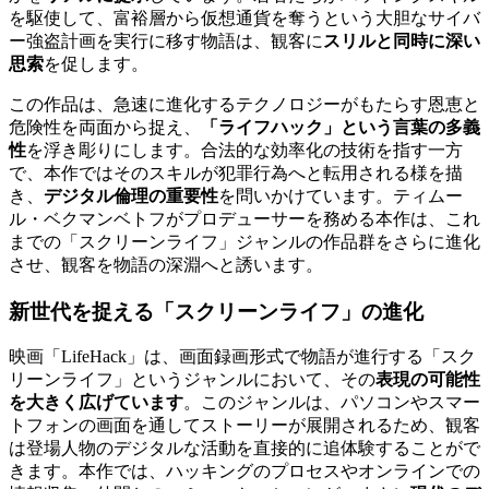
を駆使して、富裕層から仮想通貨を奪うという大胆なサイバ
ー強盗計画を実行に移す物語は、観客に
スリルと同時に深い
思索
を促します。
この作品は、急速に進化するテクノロジーがもたらす恩恵と
危険性を両面から捉え、
「ライフハック」という言葉の多義
性
を浮き彫りにします。合法的な効率化の技術を指す一方
で、本作ではそのスキルが犯罪行為へと転用される様を描
き、
デジタル倫理の重要性
を問いかけています。ティムー
ル・ベクマンベトフがプロデューサーを務める本作は、これ
までの「スクリーンライフ」ジャンルの作品群をさらに進化
させ、観客を物語の深淵へと誘います。
新世代を捉える「スクリーンライフ」の進化
映画「LifeHack」は、画面録画形式で物語が進行する「スク
リーンライフ」というジャンルにおいて、その
表現の可能性
を大きく広げています
。このジャンルは、パソコンやスマー
トフォンの画面を通してストーリーが展開されるため、観客
は登場人物のデジタルな活動を直接的に追体験することがで
きます。本作では、ハッキングのプロセスやオンラインでの