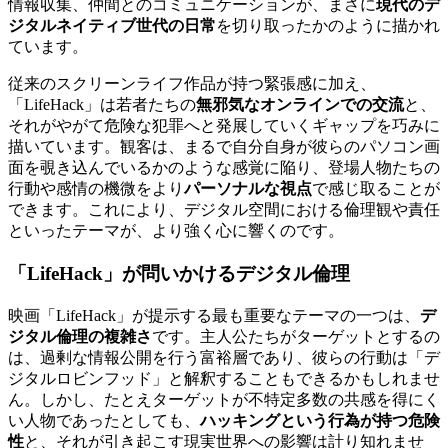
情報収集、仲間とのコミュニケーションが、まさに
現代のデ
ジタルネイティブ世代の日常
を切り取ったかのように描かれ
ています。
従来のスクリーンライフ作品が持つ緊張感に加え、
「LifeHack」は若者たちの
無邪気なオンラインでの交流
と、
それがやがて危険な犯罪へと発展していくギャップを巧みに
描いています。観客は、まるで自分自身が彼らのパソコン画
面を覗き込んでいるかのような感覚に陥り、登場人物たちの
行動や感情の機微をより
パーソナルな視点
で感じ取ることが
できます。これにより、デジタル空間における倫理観や責任
といったテーマが、より強く心に響くのです。
「LifeHack」が問いかけるデジタル倫理
映画「LifeHack」が提示する最も重要なテーマの一つは、
デ
ジタル倫理の複雑さ
です。主人公たちがターゲットとするの
は、過剰な情報公開を行う富裕層であり、彼らの行動は「デ
ジタルロビンフッド」と解釈することもできるかもしれませ
ん。しかし、たとえターゲットが不特定多数の共感を得にく
い人物であったとしても、
ハッキングという行為が持つ危険
性
と、それが引き起こす現実世界への影響は計り知れませ