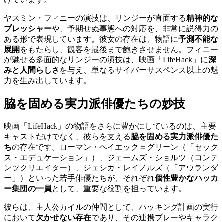
ヤスミン・フィニーの演技は、リンジーが直面する
精神的な
プレッシャー
や、予期せぬ事態への対応を、非常に説得力の
ある形で表現しています。彼女の存在は、物語に
予測不能な
展開
をもたらし、観客を最後まで飽きさせません。フィニー
が魅せる多面的なリンジーの演技は、映画「LifeHack」に
深
みと人間らしさ
を与え、単なるサイバーサスペンス以上の魅
力を生み出しています。
脇を固める実力派俳優たちの妙技
映画「LifeHack」の物語をさらに豊かにしているのは、主要
キャストだけでなく、彼らを支える
脇を固める実力派俳優た
ち
の存在です。ローマン・ヘイエック＝グリーン（「セック
ス・エデュケーション」）、ジェームズ・ショルツ（コンテ
ンツクリエイター）、ジェシカ・レイノルズ（「アウランダ
ー」）といった若手俳優たちが、それぞれ
個性豊かなハッカ
ー集団の一員
として、重要な役割を担っています。
彼らは、主人公カイルの仲間として、ハッキング計画の実行
において
欠かせない存在
であり、その連携プレーやキャラク