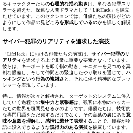
るキャラクターたちの
心理的な揺れ動き
は、単なる犯罪スリ
ラーを超えた、深遠な人間ドラマとして「LifeHack」を際立
たせています。このセクションでは、俳優たちの演技がどの
ようにして作品の
見どころを形成しているのか
を詳しく解説
します。
サイバー犯罪のリアリティを追求した演技
「LifeHack」における俳優たちの演技は、
サイバー犯罪のリ
アリティ
を追求する上で非常に重要な要素となっています。
彼らは、キーボードを叩く指の動き、モニターを見つめる真
剣な眼差し、そして仲間との緊迫したやり取りを通じて、
ハ
ッキングという行為の複雑さ
と、それに伴う精神的なプレッ
シャーを表現しています。
特に、情報が次々と解析され、ターゲットのシステムに侵入
していく過程での
集中力と緊張感
は、観客に本物のハッカー
たちの世界を垣間見せるかのようです。俳優たちは、技術的
な専門用語をただ発するだけでなく、その言葉の裏にある
意
味や意図を理解し、感情に乗せて表現
することで、観客が物
語に没入できるような
説得力のある演技
を披露しています。