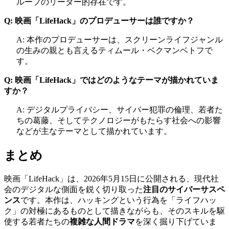
ループのリーダー的存在です。
Q: 映画「LifeHack」のプロデューサーは誰ですか？
A: 本作のプロデューサーは、スクリーンライフジャンル
の生みの親とも言えるティムール・ベクマンベトフで
す。
Q: 映画「LifeHack」ではどのようなテーマが描かれていま
すか？
A: デジタルプライバシー、サイバー犯罪の倫理、若者た
ちの葛藤、そしてテクノロジーがもたらす社会への影響
などが主なテーマとして描かれています。
まとめ
映画「LifeHack」は、2026年5月15日に公開される、現代社
会のデジタルな側面を鋭く切り取った
注目のサイバーサスペ
ンス
です。本作は、ハッキングという行為を「ライフハッ
ク」の対極にあるものとして描きながらも、そのスキルを駆
使する若者たちの
複雑な人間ドラマ
を深く掘り下げていま