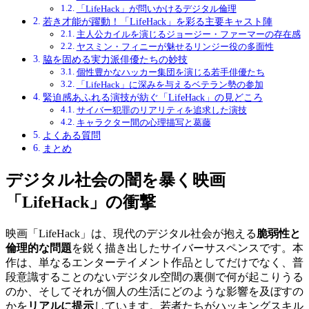
「LifeHack」が問いかけるデジタル倫理
若き才能が躍動！「LifeHack」を彩る主要キャスト陣
主人公カイルを演じるジョージー・ファーマーの存在感
ヤスミン・フィニーが魅せるリンジー役の多面性
脇を固める実力派俳優たちの妙技
個性豊かなハッカー集団を演じる若手俳優たち
「LifeHack」に深みを与えるベテラン勢の参加
緊迫感あふれる演技が紡ぐ「LifeHack」の見どころ
サイバー犯罪のリアリティを追求した演技
キャラクター間の心理描写と葛藤
よくある質問
まとめ
デジタル社会の闇を暴く映画
「LifeHack」の衝撃
映画「LifeHack」は、現代のデジタル社会が抱える
脆弱性と
倫理的な問題
を鋭く描き出したサイバーサスペンスです。本
作は、単なるエンターテイメント作品としてだけでなく、普
段意識することのないデジタル空間の裏側で何が起こりうる
のか、そしてそれが個人の生活にどのような影響を及ぼすの
かを
リアルに提示
しています。若者たちがハッキングスキル