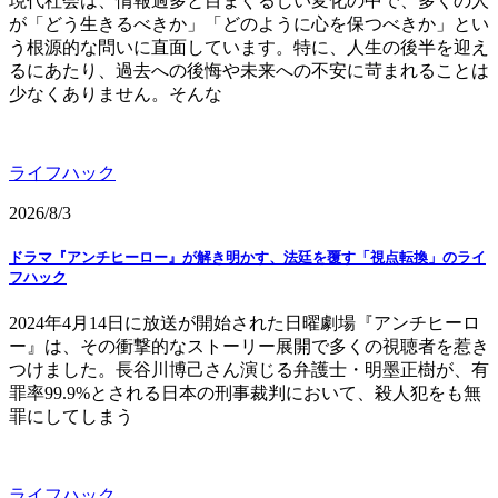
現代社会は、情報過多と目まぐるしい変化の中で、多くの人
が「どう生きるべきか」「どのように心を保つべきか」とい
う根源的な問いに直面しています。特に、人生の後半を迎え
るにあたり、過去への後悔や未来への不安に苛まれることは
少なくありません。そんな
ライフハック
2026/8/3
ドラマ『アンチヒーロー』が解き明かす、法廷を覆す「視点転換」のライ
フハック
2024年4月14日に放送が開始された日曜劇場『アンチヒーロ
ー』は、その衝撃的なストーリー展開で多くの視聴者を惹き
つけました。長谷川博己さん演じる弁護士・明墨正樹が、有
罪率99.9%とされる日本の刑事裁判において、殺人犯をも無
罪にしてしまう
ライフハック