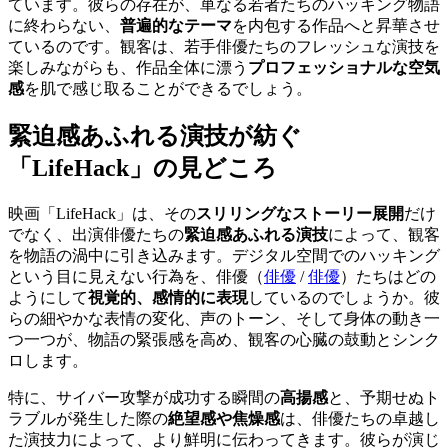
ています。彼らの存在が、単なる若者たちのハッキング物語
に終わらない、
普遍的なテーマ
を内包する作品へと昇華させ
ているのです。観客は、若手俳優たちのフレッシュな演技を
楽しみながらも、作品全体に漂う
プロフェッショナルな空気
感
を肌で感じ取ることができるでしょう。
緊迫感あふれる演技が紡ぐ
「LifeHack」の見どころ
映画「LifeHack」は、その
スリリングなストーリー展開
だけ
でなく、出演俳優たちの
緊迫感あふれる演技
によって、観客
を物語の渦中に引き込みます。デジタル空間でのハッキング
という目に見えない行為を、
俳優（
俳優
/
俳優
）
たちはどの
ようにして
視覚的、感情的に表現
しているのでしょうか。彼
らの細やかな表情の変化、声のトーン、そして身体の動き一
つ一つが、物語の緊張感を高め、観客の心臓の鼓動とシンク
ロします。
特に、サイバー攻撃が成功する瞬間の
高揚感
と、予期せぬト
ラブルが発生した際の
絶望感や焦燥感
は、俳優たちの卓越し
た演技力によって、より鮮明に伝わってきます。彼らが演じ