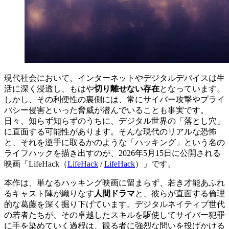
現代社会において、インターネットやデジタルデバイスは生
活に深く浸透し、もはや
切り離せない存在
となっています。
しかし、その利便性の裏側には、常にサイバー攻撃やプライ
バシー侵害といった脅威が潜んでいることも事実です。
日々、知らず知らずのうちに、デジタル世界の「落とし穴」
に直面する可能性があります。そんな現代のリアルな恐怖
と、それを逆手に取るかのような「ハッキング」という名の
ライフハックを描き出すのが、2026年5月15日に公開される
映画「
LifeHack（
LifeHack
/
LifeHack
）
」です。
本作は、単なるハッキング映画に留まらず、若き才能あふれ
るキャスト陣が織りなす
人間ドラマ
と、彼らが直面する倫理
的な葛藤を深く掘り下げています。デジタルネイティブ世代
の若者たちが、その卓越したスキルを駆使してサイバー犯罪
に手を染めていく過程は、観る者に強烈な問いを投げかける