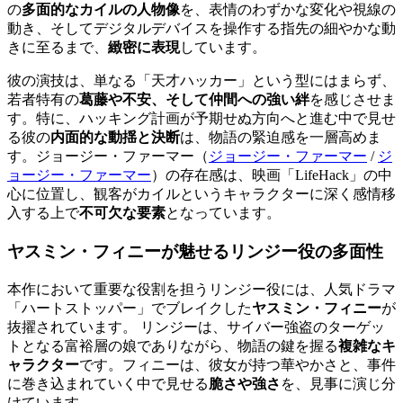
の
多面的なカイルの人物像
を、表情のわずかな変化や視線の
動き、そしてデジタルデバイスを操作する指先の細やかな動
きに至るまで、
緻密に表現
しています。
彼の演技は、単なる「天才ハッカー」という型にはまらず、
若者特有の
葛藤や不安、そして仲間への強い絆
を感じさせま
す。特に、ハッキング計画が予期せぬ方向へと進む中で見せ
る彼の
内面的な動揺と決断
は、物語の緊迫感を一層高めま
す。
ジョージー・ファーマー（
ジョージー・ファーマー
/
ジ
ョージー・ファーマー
）
の存在感は、映画「LifeHack」の中
心に位置し、観客がカイルというキャラクターに深く感情移
入する上で
不可欠な要素
となっています。
ヤスミン・フィニーが魅せるリンジー役の多面性
本作において重要な役割を担うリンジー役には、人気ドラマ
「ハートストッパー」でブレイクした
ヤスミン・フィニー
が
抜擢されています。 リンジーは、サイバー強盗のターゲッ
トとなる富裕層の娘でありながら、物語の鍵を握る
複雑なキ
ャラクター
です。フィニーは、彼女が持つ華やかさと、事件
に巻き込まれていく中で見せる
脆さや強さ
を、見事に演じ分
けています。