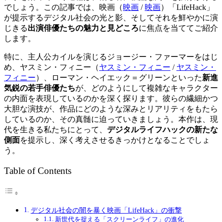
でしょう。この記事では、
映画（
映画
/
映画
）
「LifeHack」
が提示するデジタル社会の光と影、そしてそれを鮮やかに演
じきる
出演俳優たちの魅力と見どころ
に焦点を当ててご紹介
します。
特に、主人公カイルを演じるジョージー・ファーマーをはじ
め、
ヤスミン・フィニー（
ヤスミン・フィニー
/
ヤスミン・
フィニー
）
、ローマン・ヘイエック＝グリーンといった
新進
気鋭の若手俳優たち
が、どのようにして複雑なキャラクター
の内面を表現しているのかを深く探ります。彼らの繊細かつ
大胆な演技が、作品にどのような深みとリアリティをもたら
しているのか、その真髄に迫っていきましょう。本作は、現
代を生きる私たちにとって、
デジタルライフハックの新たな
側面
を提示し、深く考えさせるきっかけとなることでしょ
う。
Table of Contents
デジタル社会の闇を暴く映画「LifeHack」の衝撃
新世代を捉える「スクリーンライフ」の進化