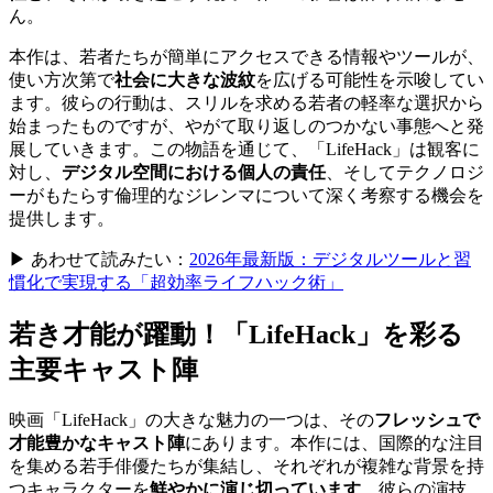
ん。
本作は、若者たちが簡単にアクセスできる情報やツールが、
使い方次第で
社会に大きな波紋
を広げる可能性を示唆してい
ます。彼らの行動は、スリルを求める若者の軽率な選択から
始まったものですが、やがて取り返しのつかない事態へと発
展していきます。この物語を通じて、「LifeHack」は観客に
対し、
デジタル空間における個人の責任
、そしてテクノロジ
ーがもたらす倫理的なジレンマについて深く考察する機会を
提供します。
▶ あわせて読みたい：
2026年最新版：デジタルツールと習
慣化で実現する「超効率ライフハック術」
若き才能が躍動！「LifeHack」を彩る
主要キャスト陣
映画「LifeHack」の大きな魅力の一つは、その
フレッシュで
才能豊かなキャスト陣
にあります。本作には、国際的な注目
を集める若手俳優たちが集結し、それぞれが複雑な背景を持
つキャラクターを
鮮やかに演じ切っています
。彼らの演技