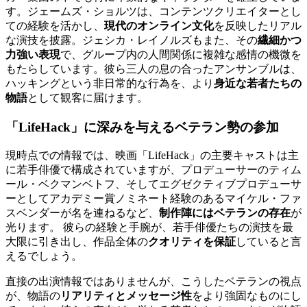
す。ジェームズ・ショルツは、コンテンツクリエイターとし
ての経験を活かし、
現代のオンライン文化
を反映したリアル
な演技を披露。ジェシカ・レイノルズもまた、その
繊細かつ
力強い表現
で、グループ内の人間関係に複雑な感情の機微を
もたらしています。彼ら三人の息の合ったアンサンブルは、
ハッキングという非日常的な行為を、より
身近な若者たちの
物語
として観客に届けます。
「LifeHack」に深みを与えるベテラン勢の参加
現時点での情報では、映画「LifeHack」の主要キャストは主
に若手俳優で構成されていますが、プロデューサーのティム
ール・ベクマンベトフ、そしてエグゼクティブプロデューサ
ーとしてアカデミー賞ノミネート経験のあるマイケル・ファ
スベンダーが名を連ねるなど、
制作陣にはベテランの存在
が
光ります。 彼らの経験と手腕が、若手俳優たちの演技を最
大限に引き出し、作品全体の
クオリティを保証
していると言
えるでしょう。
直接の出演情報ではありませんが、こうしたベテランの視点
が、物語の
リアリティとメッセージ性
をより強固なものにし