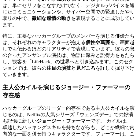
は、単にセリフをこなすだけでなく、デジタルデバイスを通
じたコミュニケーションや、サイバー空間での緊迫したやり
取りの中で、
微細な感情の動き
を表現することに成功してい
ます。
特に、主要なハッカーグループのメンバーを演じる俳優たち
は、それぞれのキャラクターが抱える
個性や葛藤
を、画面越
しでも伝わるほどのリアリティで表現しています。彼らの息
の合ったアンサンブル演技は、物語に深みと説得力をもたら
し、観客を「LifeHack」の世界へと引き込みます。このセク
ションでは、彼らの
注目の演技と見どころ
を詳しく掘り下げ
ていきます。
主人公カイルを演じるジョージー・ファーマーの
存在感
ハッカーグループのリーダー的存在である主人公カイルを演
じるのは、Netflixの人気シリーズ「ウェンズデー」での好演
も記憶に新しい
ジョージー・ファーマー
です。 カイルは、
卓越したハッキングスキルを持ちながらも、どこか繊細で内
向的な一面を併せ持つキャラクターです。ファーマーは、こ