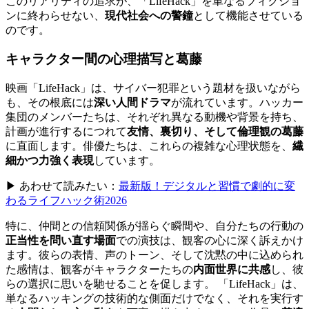
このリアリティの追求が、「LifeHack」を単なるフィクショ
ンに終わらせない、
現代社会への警鐘
として機能させている
のです。
キャラクター間の心理描写と葛藤
映画「LifeHack」は、サイバー犯罪という題材を扱いながら
も、その根底には
深い人間ドラマ
が流れています。ハッカー
集団のメンバーたちは、それぞれ異なる動機や背景を持ち、
計画が進行するにつれて
友情、裏切り、そして倫理観の葛藤
に直面します。俳優たちは、これらの複雑な心理状態を、
繊
細かつ力強く表現
しています。
▶ あわせて読みたい：
最新版！デジタルと習慣で劇的に変
わるライフハック術2026
特に、仲間との信頼関係が揺らぐ瞬間や、自分たちの行動の
正当性を問い直す場面
での演技は、観客の心に深く訴えかけ
ます。彼らの表情、声のトーン、そして沈黙の中に込められ
た感情は、観客がキャラクターたちの
内面世界に共感
し、彼
らの選択に思いを馳せることを促します。 「LifeHack」は、
単なるハッキングの技術的な側面だけでなく、それを実行す