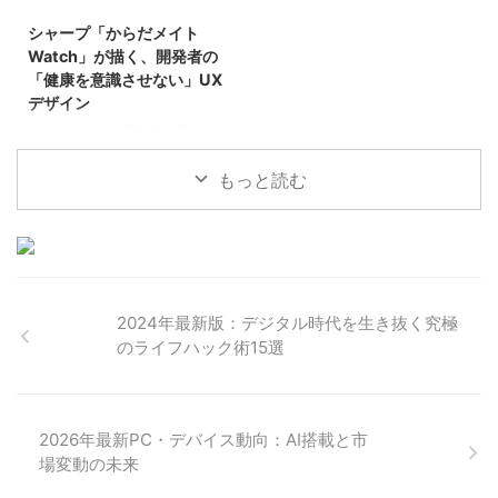
ご紹介するのは、象印マホービン
は少なくないでしょう。特に、寝
が目覚ましい一方で、有線イヤホ
ぐせがひどくて朝から気分が上が
シャープ「からだメイト
ンならではの音質の安定性や遅延
家電
らない、という経験は多くの人が
の少なさは、多くのオーディオフ
Watch」が描く、開発者の
共感する悩みかもしれません。そ
ァンやゲーマーにとって依然とし
「健康を意識させない」UX
んな現代のヘアケア事情に一石を
て重要な要素です。しかし、有線
デザイン
投じるのが、パナソニックから2
イヤホンに「アクティブノイズキ
近年、人々の健康意識は高まりを
ャンセリング」や「外音取り込み
見せていますが、日々の忙しさの
中で、食事の記録や運動量の管理
もっと読む
を継続するのは容易ではありませ
ん。スマートウォッチは健康管理
の強力な味方となる一方で、多機
能ゆえの複雑さや、意識的に操作
を要する点が、時に継続の壁とな
2024年最新版：デジタル時代を生き抜く究極
のライフハック術15選
2026年最新PC・デバイス動向：AI搭載と市
場変動の未来