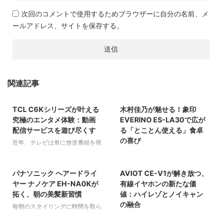
次回のコメントで使用するためブラウザーに自分の名前、メ
ールアドレス、サイトを保存する。
関連記事
2026/8/6
2026/8/5
TCL C6Kシリーズが叶える
木村佳乃が魅せる！象印
家電
家電
究極のエンタメ体験：動画
EVERINO ES-LA30で広が
配信サービスを遊び尽くす
る「とことん使える」食卓
の喜び
近年、テレビは単に放送番組を視
聴するだけの存在から、インター
毎日の食卓に欠かせない家電とし
2026/8/3
2026/8/2
ネットに接続して多様なコンテン
て、オーブンレンジは私たちの生
ツを楽しむためのハブへと進化し
パナソニック ヘアードライ
AVIOT CE-V1が解き放つ、
活を豊かにする重要な役割を担っ
家電
家電
ています。特に「スマートテレ
ています。特に、時短と美味しさ
ヤー ナノケア EH-NA0Kが
有線イヤホンの新たな価
ビ」は、動画配信サービスやアプ
を両立したいと願う現代のライフ
拓く、朝の美髪新習慣
値：ハイレゾとノイキャン
リを通じて、私たちのエンタメ体
スタイルにおいて、その進化には
の融合
毎朝のスタイリングに時間を取ら
験を大きく変える可能性を秘めて
目を見張るものがあります。今回
れ、髪のダメージに悩んでいる方
近年、ワイヤレスイヤホンの普及
2026/7/31
い