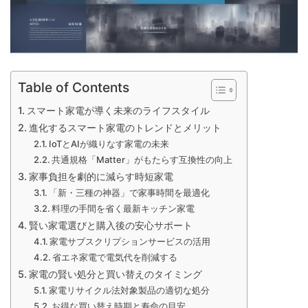
Table of Contents
スマート家電が導く未来のライフスタイル
進化するスマート家電のトレンドとメリット
IoTとAIが織りなす家電の未来
共通規格「Matter」がもたらす互換性の向上
家事負担を劇的に減らす時短家電
「新・三種の神器」で家事時間を最適化
料理の手間を省く最新キッチン家電
賢い家電選びと購入後の安心サポート
家電サブスクリプションサービスの活用
省エネ家電で電気代を削減する
家電の賢い処分と買い替えのタイミング
家電リサイクル法対象製品の適切な処分
お得な買い替え時期と寿命の目安