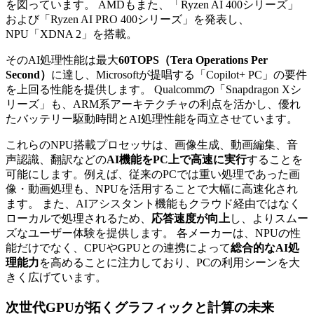
を図っています。 AMDもまた、「Ryzen AI 400シリーズ」
および「Ryzen AI PRO 400シリーズ」を発表し、
NPU「XDNA 2」を搭載。
そのAI処理性能は最大
60TOPS（Tera Operations Per
Second）
に達し、Microsoftが提唱する「Copilot+ PC」の要件
を上回る性能を提供します。 Qualcommの「Snapdragon Xシ
リーズ」も、ARM系アーキテクチャの利点を活かし、優れ
たバッテリー駆動時間とAI処理性能を両立させています。
これらのNPU搭載プロセッサは、画像生成、動画編集、音
声認識、翻訳などの
AI機能をPC上で高速に実行
することを
可能にします。例えば、従来のPCでは重い処理であった画
像・動画処理も、NPUを活用することで大幅に高速化され
ます。 また、AIアシスタント機能もクラウド経由ではなく
ローカルで処理されるため、
応答速度が向上
し、よりスムー
ズなユーザー体験を提供します。 各メーカーは、NPUの性
能だけでなく、CPUやGPUとの連携によって
総合的なAI処
理能力
を高めることに注力しており、PCの利用シーンを大
きく広げています。
次世代GPUが拓くグラフィックと計算の未来