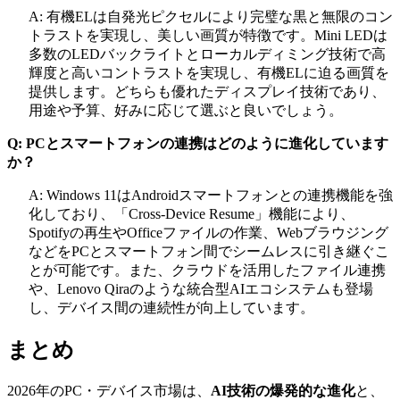
A: 有機ELは自発光ピクセルにより完璧な黒と無限のコン
トラストを実現し、美しい画質が特徴です。Mini LEDは
多数のLEDバックライトとローカルディミング技術で高
輝度と高いコントラストを実現し、有機ELに迫る画質を
提供します。どちらも優れたディスプレイ技術であり、
用途や予算、好みに応じて選ぶと良いでしょう。
Q: PCとスマートフォンの連携はどのように進化しています
か？
A: Windows 11はAndroidスマートフォンとの連携機能を強
化しており、「Cross-Device Resume」機能により、
Spotifyの再生やOfficeファイルの作業、Webブラウジング
などをPCとスマートフォン間でシームレスに引き継ぐこ
とが可能です。また、クラウドを活用したファイル連携
や、Lenovo Qiraのような統合型AIエコシステムも登場
し、デバイス間の連続性が向上しています。
まとめ
2026年のPC・デバイス市場は、
AI技術の爆発的な進化
と、