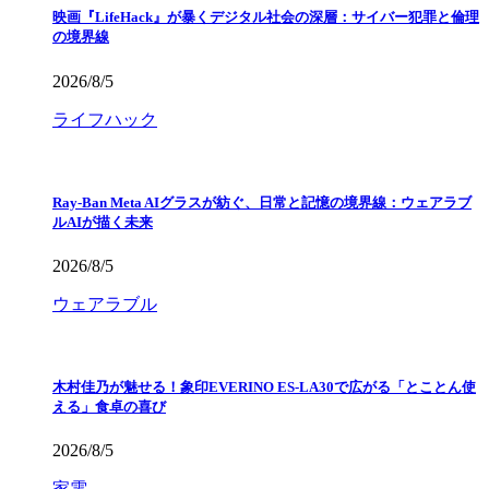
映画『LifeHack』が暴くデジタル社会の深層：サイバー犯罪と倫理
の境界線
2026/8/5
ライフハック
Ray-Ban Meta AIグラスが紡ぐ、日常と記憶の境界線：ウェアラブ
ルAIが描く未来
2026/8/5
ウェアラブル
木村佳乃が魅せる！象印EVERINO ES-LA30で広がる「とことん使
える」食卓の喜び
2026/8/5
家電