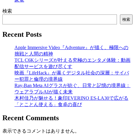
検索
検索
Recent Posts
Apple Immersive Video『Adventure』が描く、極限への
挑戦と人間の精神
TCL C6Kシリーズが叶える究極のエンタメ体験：動画
配信サービスを遊び尽くす
映画『LifeHack』が暴くデジタル社会の深層：サイバ
ー犯罪と倫理の境界線
Ray-Ban Meta AIグラスが紡ぐ、日常と記憶の境界線：
ウェアラブルAIが描く未来
木村佳乃が魅せる！象印EVERINO ES-LA30で広がる
「とことん使える」食卓の喜び
Recent Comments
表示できるコメントはありません。