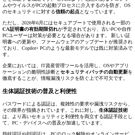
ムやウイルスがPCの起動プロセスに介入するのを防ぎ、OS
のセキュリティに対する
信頼の起点
となっています。
ただし、2026年6月にはセキュアブートで使用される一部の
CA証明書の有効期限切れ
が予定されており、古いPCや自作
PCユーザーは対策が必要となる場合があります。 新しい証
明書への更新や、ファームウェアのアップデートが推奨され
ており、Copilot+ PCのような最新モデルでは既に対策済みで
す。
企業においては、IT資産管理ツールを活用し、OSやアプリ
ケーションの脆弱性診断と
セキュリティパッチの自動更新
を
徹底することが、情報漏洩リスクを防ぐ上で不可欠です。
生体認証技術の普及と利便性
パスワードによる認証は、複雑性の要求や漏洩リスクから、
その限界が指摘されています。これに対し、
生体認証技術
は、より高いセキュリティと利便性を両立する認証手段とし
て、PC・デバイスへの普及が加速しています。
指紋認証や顔認証は、PCのロック解除やオンラインサービ