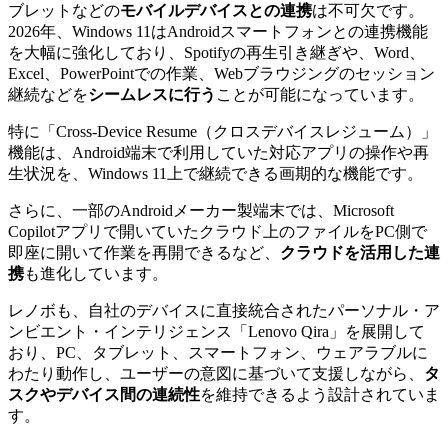
ブレットなどの
モバイルデバイスとの連携
は不可欠です。
2026年、Windows 11はAndroidスマートフォンとの連携機能
を大幅に強化しており、Spotifyの再生引き継ぎや、Word、
Excel、PowerPointでの作業、Webブラウジングのセッション
継続などを
シームレスに行う
ことが可能になっています。
特に「Cross-Device Resume（クロスデバイスレジューム）」
機能は、Android端末で利用していた対応アプリの操作や再
生状況を、Windows 11上で継続できる画期的な機能です。
さらに、一部のAndroidメーカー製端末では、Microsoft
Copilotアプリで開いていたクラウド上のファイルをPC側で
即座に開いて作業を再開できるなど、
クラウドを活用した連
携
も進化しています。
レノボも、自社のデバイスに直接統合されたパーソナル・ア
ンビエント・インテリジェンス「Lenovo Qira」を展開して
おり、PC、タブレット、スマートフォン、ウェアラブルに
わたり動作し、ユーザーの意図に基づいて支援しながら、
タ
スクやデバイス間の連続性
を維持できるよう設計されていま
す。