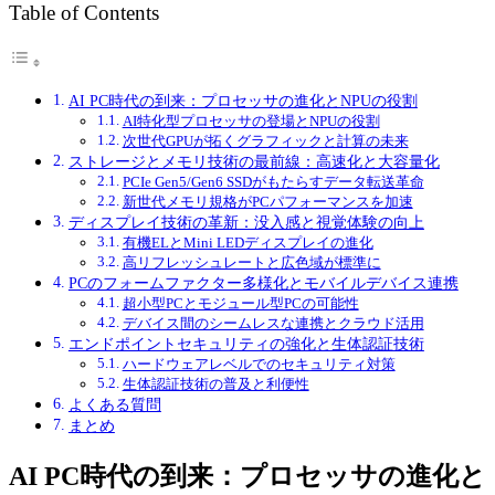
Table of Contents
AI PC時代の到来：プロセッサの進化とNPUの役割
AI特化型プロセッサの登場とNPUの役割
次世代GPUが拓くグラフィックと計算の未来
ストレージとメモリ技術の最前線：高速化と大容量化
PCIe Gen5/Gen6 SSDがもたらすデータ転送革命
新世代メモリ規格がPCパフォーマンスを加速
ディスプレイ技術の革新：没入感と視覚体験の向上
有機ELとMini LEDディスプレイの進化
高リフレッシュレートと広色域が標準に
PCのフォームファクター多様化とモバイルデバイス連携
超小型PCとモジュール型PCの可能性
デバイス間のシームレスな連携とクラウド活用
エンドポイントセキュリティの強化と生体認証技術
ハードウェアレベルでのセキュリティ対策
生体認証技術の普及と利便性
よくある質問
まとめ
AI PC時代の到来：プロセッサの進化と