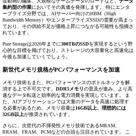
度動画の編集、大規模なゲームデータのロードなど、
データ
集約型の作業
においてその真価を発揮します。 特にエンタ
ープライズ分野では、AIサーバー向けのHBM（High
Bandwidth Memory）やエンタープライズSSDの需要が高まっ
ており、その供給不足が価格上昇につながる可能性も指摘さ
れています。
Pure Storageは2026年までに
300TBのSSD
を実現するという野
心的な目標を掲げており、ストレージの大容量化と高速化は
今後も加速していくでしょう。
新世代メモリ規格がPCパフォーマンスを加速
メモリ技術もまた、PCパフォーマンスのボトルネックを解
消する上で不可欠です。
DDR5メモリ
の普及が進み、より高
速なデータ転送と効率的な電力消費を実現しています。 ま
た、AIアプリケーションでは大量のデータを高速に処理す
る必要があるため、メモリ容量は
16GB以上、理想的には
32GB以上
が推奨されています。
さらに、次世代の不揮発性メモリ技術であるMRAM、
RRAM、FRAM、PCMなどの台頭も注目されています。 こ