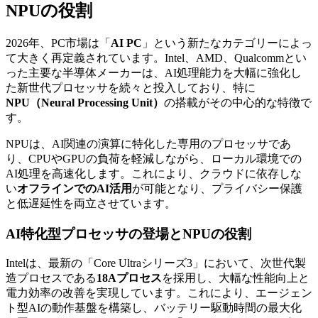
NPUの役割
2026年、PC市場は「
AI PC
」という新たなカテゴリーによっ
て大きく再定義されています。Intel、AMD、Qualcommとい
った主要な半導体メーカーは、AI処理能力を大幅に強化し
た新世代プロセッサを続々と投入しており、特に
NPU（Neural Processing Unit）
の搭載がその中心的な特徴で
す。
NPUは、AI関連の演算に特化した専用のプロセッサであ
り、CPUやGPUの負荷を軽減しながら、ローカル環境での
AI処理を高速化します。これにより、クラウドに依存しな
い
オフラインでのAI活用
が可能となり、プライバシー保護
と低遅延性を両立させています。
AI特化型プロセッサの登場とNPUの役割
Intelは、最新の「Core Ultraシリーズ3」において、次世代製
造プロセスである
18Aプロセス
を採用し、大幅な性能向上と
電力効率の改善を実現しています。これにより、エージェン
ト型AIの動作基盤を構築し、バッテリー駆動時間の最大化