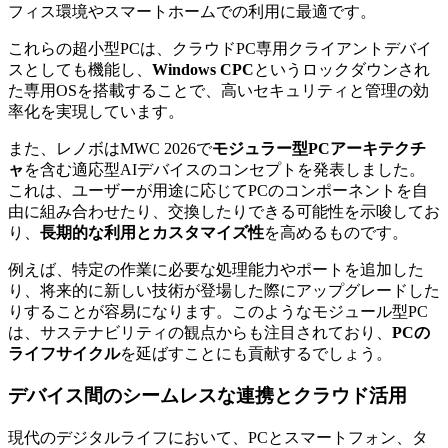
フィス環境やスマートホームでの利用に最適です。
これらの超小型PCは、クラウドPC専用クライアントデバイ
スとしても機能し、
Windows CPC
というロックダウンされ
た専用OSを搭載することで、高いセキュリティと管理の効
率化を実現しています。
また、レノボはMWC 2026で
モジュラー型PCアーキテクチ
ャ
を含む適応型AIデバイスのコンセプトを発表しました。
これは、ユーザーが用途に応じてPCのコンポーネントを自
由に組み合わせたり、交換したりできる可能性を示唆してお
り、
長期的な利用とカスタマイズ性
を高めるものです。
例えば、特定の作業に必要な処理能力やポートを追加した
り、将来的に新しい技術が登場した際にアップグレードした
りすることが容易になります。このようなモジュール型PC
は、サステナビリティの観点からも注目されており、
PCの
ライフサイクル
を延ばすことにも貢献するでしょう。
デバイス間のシームレスな連携とクラウド活用
現代のデジタルライフにおいて、PCとスマートフォン、タ