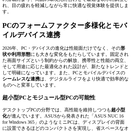
れ、目の疲れを軽減しながら常に快適な視覚体験を提供しま
す。
PCのフォームファクター多様化とモバ
イルデバイス連携
2026年、PC・デバイスの進化は性能面だけでなく、その
形
状や利用形態
にも大きな変化をもたらしています。固定され
た画面サイズという制約からの解放、携帯性と性能の両立、
そして用途に応じた最適化された設計が、新たなトレンドと
して明確になっています。また、PCとモバイルデバイスの
シームレスな連携
は、デジタルライフをより快適で効率的な
ものへと変革しています。
超小型PCとモジュール型PCの可能性
デスクトップPCの分野では、高性能を維持しつつも
超小型
化
が進んでいます。ASUSから発表された「ASUS NUC 16
for Windows 365」のようなミニPCは、ディスプレイの背面
に設置できるほどのコンパクトさを実現し、省スペースなオ