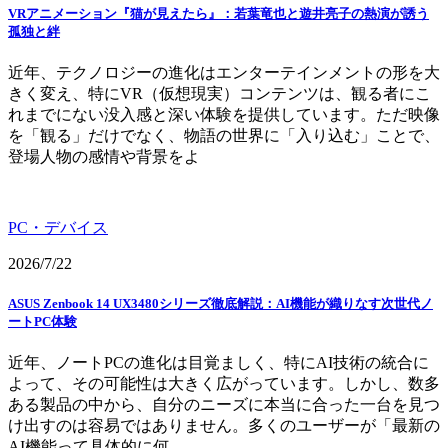
VRアニメーション『猫が見えたら』：若葉竜也と遊井亮子の熱演が誘う
孤独と絆
近年、テクノロジーの進化はエンターテインメントの形を大
きく変え、特にVR（仮想現実）コンテンツは、観る者にこ
れまでにない没入感と深い体験を提供しています。ただ映像
を「観る」だけでなく、物語の世界に「入り込む」ことで、
登場人物の感情や背景をよ
PC・デバイス
2026/7/22
ASUS Zenbook 14 UX3480シリーズ徹底解説：AI機能が織りなす次世代ノ
ートPC体験
近年、ノートPCの進化は目覚ましく、特にAI技術の統合に
よって、その可能性は大きく広がっています。しかし、数多
ある製品の中から、自分のニーズに本当に合った一台を見つ
け出すのは容易ではありません。多くのユーザーが「最新の
AI機能って具体的に何