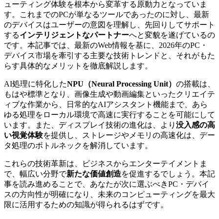
ューティング体験を根本から変革する原動力となっていま
す。これまでのPCが単なるツールであったのに対し、最新
のデバイスはユーザーの意図を理解し、先回りしてサポート
する
インテリジェントなパートナー
へと変貌を遂げているの
です。本記事では、最新のWeb情報を基に、2026年のPC・
デバイス市場を牽引する主要な技術トレンドと、それがもた
らす具体的なメリットを徹底解説します。
AI処理に特化した
NPU（Neural Processing Unit）
の搭載は、
もはや標準となり、画像生成や動画編集といったクリエイテ
ィブな作業から、日常的なAIアシスタント機能まで、あら
ゆる処理をローカル環境で高速に実行することを可能にして
います。また、ディスプレイ技術の進化は、より
没入感の高
い視覚体験
を提供し、ストレージやメモリの高速化は、デー
タ処理のボトルネックを解消しています。
これらの技術革新は、ビジネスからエンターテイメントま
で、幅広い分野で
新たな価値創造
を促進するでしょう。本記
事を読み進めることで、あなたが次に選ぶべきPC・デバイ
スの方向性が明確になり、未来のコンピューティングを最大
限に活用するための知識が得られるはずです。