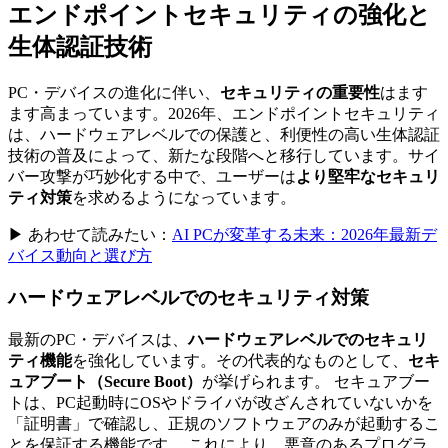
エンドポイントセキュリティの強化と
生体認証技術
PC・デバイスの進化に伴い、
セキュリティの重要性
はます
ます高まっています。2026年、エンドポイントセキュリティ
は、ハードウェアレベルでの保護と、利便性の高い生体認証
技術の普及によって、新たな段階へと移行しています。サイ
バー攻撃が巧妙化する中で、ユーザーは
より堅牢なセキュリ
ティ対策
を求めるようになっています。
▶ あわせて読みたい：
AI PCが変革する未来：2026年最新デ
バイス動向と選び方
ハードウェアレベルでのセキュリティ対策
最新のPC・デバイスは、
ハードウェアレベルでのセキュリ
ティ機能
を強化しています。その代表的なものとして、
セキ
ュアブート（Secure Boot）
が挙げられます。 セキュアブー
トは、PC起動時にOSやドライバが改ざんされていないかを
「証明書」で確認し、正規のソフトウェアのみが起動するこ
とを保証する機能です。 これにより、悪意のあるプログラ