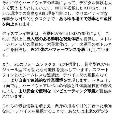
それに伴うハードウェアの革新によって、デジタル体験を大
きく変えようとしています。NPUを搭載したAI PCは、ロー
カル環境での高度なAI処理を可能にし、クリエイティブな
作業から日常的なタスクまで、
あらゆる場面で効率と生産性
を向上
させます。
ディスプレイ技術は、有機ELやMini LEDの進化により、こ
れまで以上に
没入感のある鮮明な視覚体験
を提供し、ストレ
ージとメモリの高速化・大容量化は、データ処理のボトルネ
ックを解消し、
PC全体のパフォーマンスを底上げ
していま
す。
また、PCのフォームファクターは多様化し、超小型PCやモ
ジュール型PCが新たな可能性を提示しています。スマート
フォンとのシームレスな連携は、デバイス間の垣根をなく
し、
より自由で連続的な作業環境
を実現します。セキュリテ
ィ面では、ハードウェアレベルの保護と生体認証技術の普及
により、
より安全で便利なコンピューティング環境
が提供さ
れています。
これらの最新情報を踏まえ、自身の用途や目的に合った最適
なPC・デバイスを選択することで、あなたは
未来のデジタ