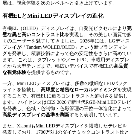
展は、視覚体験を次のレベルへと引き上げています。
有機ELとMini LEDディスプレイの進化
有機EL（OLED）ディスプレイは、自発光ピクセルにより
完
璧な黒と高いコントラスト比
を実現し、その美しい画質で多
くのユーザーを魅了してきました。 2026年には、LGディス
プレイが「Tandem WOLED/OLED」という新ブランディン
グを発表し、積層技術によって色の安定性をさらに高めてい
ます。 これは、タブレットやノートPC、車載用ディスプレ
イから大型テレビまで、幅広いデバイスで有機ELの
高品質
な視覚体験
を提供するものです。
一方、Mini LEDディスプレイは、多数の微細なLEDバック
ライトを搭載し、
高輝度と精密なローカルディミング
を実現
することで、有機ELに迫るコントラストと鮮明さを提供し
ます。 ハイセンスはCES 2026で新世代RGB-Mini LEDテレビ
を発表し、色域・色制御・色彩管理の三位一体進化によって
高級ディスプレイの基準を刷新
すると表明しています。
また、XiaomiもMini LEDディスプレイを搭載したテレビを
発表しており、1700万対1のダイナミックコントラスト比と