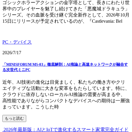
ゴシックホラーアクションの金字塔として、長きにわたり世
界中のプレイヤーを魅了し続けてきた「悪魔城ドラキュラ」
シリーズ。その血脈を受け継ぐ完全新作として、2026年10月
15日にリリースが予定されているのが、『Castlevania: Bel
PC・デバイス
2026/7/17
「MINISFORUM MS-03」徹底解剖：AI推論と高速ネットワークが融合す
る次世代ミニPC
近年、AI技術の進化は目覚ましく、私たちの働き方やクリ
エイティブな活動に大きな変革をもたらしています。特に、
クラウドに依存しないローカルAI推論の需要が高まる中、
高性能でありながらコンパクトなデバイスへの期待は一層強
まっています。こうした時
もっと読む
2026年最新版：AIとIoTで進化するスマート家電完全ガイド