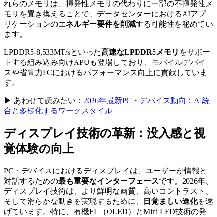
れらのメモリは、揮発性メモリの代わりに一部の不揮発性メ
モリを置き換えることで、データセンターにおけるAIアプ
リケーションの
エネルギー要件を削減
する可能性を秘めてい
ます。
LPDDR5-8,533MT/sといった
高速なLPDDR5メモリ
をサポー
トする組み込み向けAPUも登場しており、モバイルデバイ
スや省電力PCにおけるパフォーマンス向上に貢献していま
す。
▶ あわせて読みたい：
2026年最新PC・デバイス動向：AI統
合と多様化するワークスタイル
ディスプレイ技術の革新：没入感と視
覚体験の向上
PC・デバイスにおけるディスプレイは、ユーザーが情報と
対話するための
最も重要なインターフェース
です。2026年、
ディスプレイ技術は、より鮮明な画質、高いコントラスト、
そして滑らかな動きを実現するために、
目覚ましい進化
を遂
げています。特に、有機EL（OLED）とMini LED技術の発