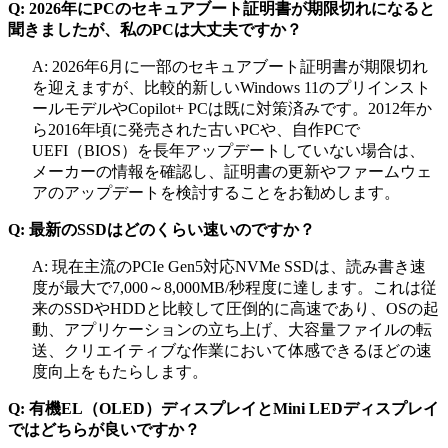
Q: 2026年にPCのセキュアブート証明書が期限切れになると
聞きましたが、私のPCは大丈夫ですか？
A: 2026年6月に一部のセキュアブート証明書が期限切れ
を迎えますが、比較的新しいWindows 11のプリインスト
ールモデルやCopilot+ PCは既に対策済みです。2012年か
ら2016年頃に発売された古いPCや、自作PCで
UEFI（BIOS）を長年アップデートしていない場合は、
メーカーの情報を確認し、証明書の更新やファームウェ
アのアップデートを検討することをお勧めします。
Q: 最新のSSDはどのくらい速いのですか？
A: 現在主流のPCIe Gen5対応NVMe SSDは、読み書き速
度が最大で7,000～8,000MB/秒程度に達します。これは従
来のSSDやHDDと比較して圧倒的に高速であり、OSの起
動、アプリケーションの立ち上げ、大容量ファイルの転
送、クリエイティブな作業において体感できるほどの速
度向上をもたらします。
Q: 有機EL（OLED）ディスプレイとMini LEDディスプレイ
ではどちらが良いですか？