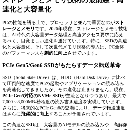
速化と大容量化
PCの性能を語る上で、プロセッサと並んで重要なのが
スト
レージとメモリ
です。2026年現在、ストレージとメモリ技術
は、AI時代の大容量データ処理と高速アクセス要求に応え
るべく、目覚ましい進化を遂げています。特に、SSDの高速
化と大容量化、そして次世代メモリ規格の導入は、PC全体
のパフォーマンスを
劇的に向上
させています。
PCIe Gen5/Gen6 SSDがもたらすデータ転送革命
SSD（Solid State Drive）は、HDD（Hard Disk Drive）に比べ
て圧倒的な速度でPCの起動やアプリケーションの読み込み
を高速化してきましたが、その進化は止まりません。現在、
PCIe Gen5対応のNVMe SSD
が主流となりつつあり、最大で
7,000～8,000MB/秒程度の読み書き速度を実現しています。
さらに、将来的なPCIe Gen6の登場により、データ転送速度
はさらに
飛躍的に向上
することが予測されています。
この高速なSSDは、大容量のAIモデルの読み込みや、高解像