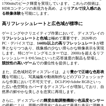
1700nitsのピーク輝度を実現しています。 これらの技術は、
HDRコンテンツの表現力を高め、より
リアルで没入感のあ
る映像体験
を可能にします。
高リフレッシュレートと広色域が標準に
ゲーミングやクリエイティブ作業において、ディスプレイの
リフレッシュレートと色域
は極めて重要です。2026年の
PC・デバイスでは、
144Hz以上の高リフレッシュレート
が標
準となりつつあり、残像感の少ない滑らかな映像表示を実現
します。 特にゲーミングモニターでは、200Hzを超えるリフ
レッシュレートや0.5msといった応答速度の製品も登場し、
競技性の高いゲーム
での優位性を提供します。
また、広色域対応ディスプレイは、より
豊かで正確な色彩表
現
を可能にし、写真編集や動画制作などのプロフェッショナ
ルな作業において不可欠です。DCI-P3やAdobe RGBといっ
た広い色空間をカバーするディスプレイが増加しており、自
然界の鮮やかな美しさを忠実に再現します。
さらに、ディスプレイの
輝度自動調整機能
や
色温度センサー
の搭載により、周囲の環境光に合わせて最適な表示に調整さ