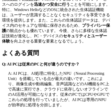
スへのログインを
迅速かつ安全に行う
ことを可能にします。
特に、Windows HelloなどのOSに統合された生体認証機能
は、ユーザーが意識することなくセキュリティを享受できる
環境を提供します。また、これらの生体認証データは、デバ
イス内のセキュアな領域に保存されるため、
プライバシー保
護
の観点からも優れています。 今後、さらに多様な生体認
証技術が進化し、PC・デバイスの
セキュリティとユーザー
体験
を向上させる重要な要素となるでしょう。
よくある質問
Q: AI PCは従来のPCと何が違うのですか？
A: AI PCは、AI処理に特化したNPU（Neural Processing
Unit）を搭載している点が最大の違いです。これによ
り、画像生成や動画編集、音声認識などのAI機能をPC上
で高速に実行でき、クラウドに依存しないオフラインで
のAI活用が可能になります。従来のPCではCPUやGPUで
これらの処理を行っていましたが、AI PCは専用のNPU
が効率的に処理を分担します。