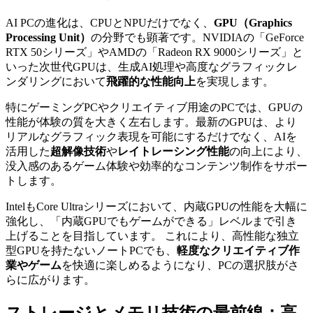
AI PCの進化は、CPUとNPUだけでなく、
GPU（Graphics
Processing Unit）
の分野でも顕著です。NVIDIAの「GeForce
RTX 50シリーズ」やAMDの「Radeon RX 9000シリーズ」と
いった次世代GPUは、生成AI処理や高度なグラフィックレ
ンダリングにおいて
飛躍的な性能向上
を実現します。
特にゲーミングPCやクリエイティブ用途のPCでは、GPUの
性能が体験の質を大きく左右します。最新のGPUは、より
リアルなグラフィック表現を可能にするだけでなく、AIを
活用した
超解像技術
や
レイトレーシング性能
の向上により、
没入感のあるゲーム体験や効率的なコンテンツ制作をサポー
トします。
IntelもCore Ultraシリーズにおいて、内蔵GPUの性能を大幅に
強化し、「内蔵GPUでもゲームができる」レベルまで引き
上げることを目指しています。 これにより、高性能な独立
型GPUを持たないノートPCでも、
軽度なクリエイティブ作
業やゲーム
を快適に楽しめるようになり、PCの選択肢がさ
らに広がります。
ストレージとメモリ技術の最前線：高