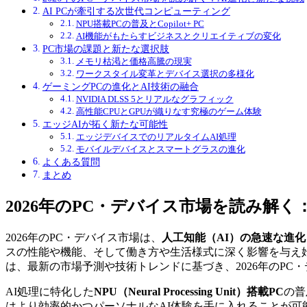
AI PCが牽引する次世代コンピューティング
NPU搭載PCの普及とCopilot+ PC
AI機能がもたらすビジネスとクリエイティブの変化
PC市場の課題と新たな選択肢
メモリ枯渇と価格高騰の現実
ワークスタイル変革とデバイス選択の多様化
ゲーミングPCの進化とAI技術の融合
NVIDIA DLSS 5とリアルなグラフィック
高性能CPUとGPUが織りなす究極のゲーム体験
エッジAIが拓く新たな可能性
エッジデバイスでのリアルタイムAI処理
モバイルデバイスとスマートグラスの進化
よくある質問
まとめ
2026年のPC・デバイス市場を読み解く
2026年のPC・デバイス市場は、
人工知能（AI）の急速な進化
スの性能や機能、そして働き方や生活様式に深く影響を与え
は、最新の市場予測や技術トレンドに基づき、2026年のP
AI処理に特化した
NPU（Neural Processing Unit）搭載PC
の普
はより効率的かつパーソナルなAI体験を手に入れることが可