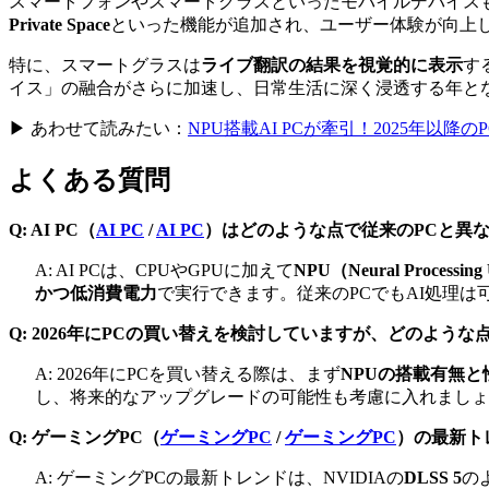
スマートフォンやスマートグラスといったモバイルデバイスも、エッ
Private Space
といった機能が追加され、ユーザー体験が向上
特に、スマートグラスは
ライブ翻訳の結果を視覚的に表示
す
イス」の融合がさらに加速し、日常生活に深く浸透する年と
▶ あわせて読みたい：
NPU搭載AI PCが牽引！2025年以
よくある質問
Q:
AI PC（
AI PC
/
AI PC
）
はどのような点で従来のPCと異
A: AI PCは、CPUやGPUに加えて
NPU（Neural Processing
かつ低消費電力
で実行できます。従来のPCでもAI処理は
Q: 2026年にPCの買い替えを検討していますが、どのよう
A: 2026年にPCを買い替える際は、まず
NPUの搭載有無と
し、将来的なアップグレードの可能性も考慮に入れましょ
Q:
ゲーミングPC（
ゲーミングPC
/
ゲーミングPC
）
の最新ト
A: ゲーミングPCの最新トレンドは、NVIDIAの
DLSS 5
の