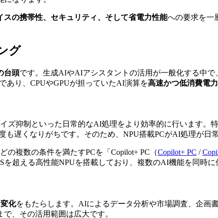
イスの携帯性、セキュリティ、そして省電力性能
への要求を一
ング
Cの台頭
です。生成AIやAIアシスタントの活用が一般化する中で
であり、CPUやGPUが担っていたAI演算を
高速かつ低消費電力
制といった日常的なAI処理をより効率的に行います。特にMicro
度も遅くなりがちです。そのため、NPU搭載PCがAI処理が日
などの複数の条件を満たすPCを「
Copilot+ PC（
Copilot+ PC
/
Copi
OPSを超える高性能NPUを搭載しており、複数のAI機能を同
な変化
をもたらします。AIによるデータ分析や市場調査、企画
まで、その活用範囲は広大です。