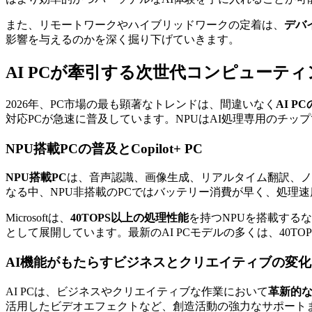
また、リモートワークやハイブリッドワークの定着は、
デバ
影響を与えるのかを深く掘り下げていきます。
AI PCが牽引する次世代コンピューティ
2026年、PC市場の最も顕著なトレンドは、間違いなく
AI P
対応PCが急速に普及しています。NPUはAI処理専用のチップ
NPU搭載PCの普及とCopilot+ PC
NPU搭載PC
は、音声認識、画像生成、リアルタイム翻訳、ノイズ抑
なる中、NPU非搭載のPCではバッテリー消費が早く、処理速
Microsoftは、
40TOPS以上の処理性能
を持つNPUを搭載する
として展開しています。最新のAI PCモデルの多くは、40T
AI機能がもたらすビジネスとクリエイティブの変化
AI PCは、ビジネスやクリエイティブな作業において
革新的
活用したビデオエフェクトなど、創造活動の強力なサポート