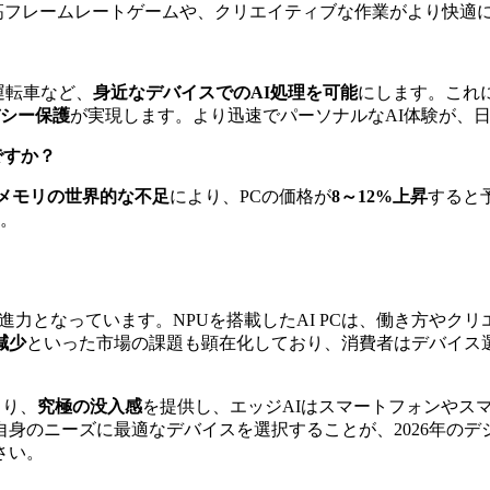
高フレームレートゲームや、クリエイティブな作業がより快適
運転車など、
身近なデバイスでのAI処理を可能
にします。これ
シー保護
が実現します。より迅速でパーソナルなAI体験が、
ですか？
ュメモリの世界的な不足
により、PCの価格が
8～12%上昇
すると
。
進力となっています。NPUを搭載したAI PCは、働き方やク
減少
といった市場の課題も顕在化しており、消費者はデバイス
より、
究極の没入感
を提供し、エッジAIはスマートフォンやス
身のニーズに最適なデバイスを選択することが、2026年の
さい。