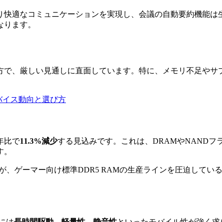
り快適なコミュニケーションを実現し、会議の自動要約機能は
なります。
方で、厳しい見通しに直面しています。特に、メモリ不足やサ
デバイス動向と選び方
年比で
11.3%減少
する見込みです。これは、DRAMやNAND
す。
が、ゲーマー向け標準DDR5 RAMの生産ラインを圧迫して
には
長時間駆動、軽量性、静音性
といったモバイル性が強く求