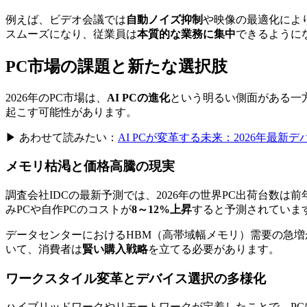
例えば、ビデオ会議では
自動ノイズ抑制
や映像の最適化によ
スムーズになり、従業員は
本質的な業務に集中
できるように
PC市場の課題と新たな選択肢
2026年のPC市場は、
AI PCの進化
という明るい側面がある一
起こす可能性があります。
▶ あわせて読みたい：
AI PCが変革する未来：2026年最新
メモリ枯渇と価格高騰の現実
調査会社IDCの最新予測では、2026年の世界PC出荷台数は前
みPCや自作PCのコストが
8～12%上昇
すると予測されていま
データセンターにおけるHBM（高帯域幅メモリ）需要の急増
いて、消費者は
賢い購入戦略
を立てる必要があります。
ワークスタイル変革とデバイス選択の多様化
ハイブリッドワークやリモートワークが定着したことで、PC