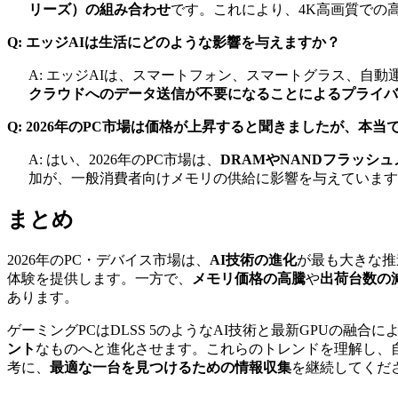
リーズ）の組み合わせ
です。これにより、4K高画質での
Q: エッジAIは生活にどのような影響を与えますか？
A: エッジAIは、スマートフォン、スマートグラス、自動
クラウドへのデータ送信が不要になることによるプライバ
Q: 2026年のPC市場は価格が上昇すると聞きましたが、本当
A: はい、2026年のPC市場は、
DRAMやNANDフラッシ
加が、一般消費者向けメモリの供給に影響を与えています
まとめ
2026年のPC・デバイス市場は、
AI技術の進化
が最も大きな推
体験を提供します。一方で、
メモリ価格の高騰
や
出荷台数の
あります。
ゲーミングPCはDLSS 5のようなAI技術と最新GPUの融合に
ント
なものへと進化させます。これらのトレンドを理解し、自
考に、
最適な一台を見つけるための情報収集
を継続してくだ