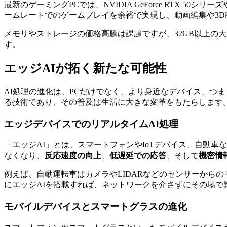
最新のゲーミングPCでは、NVIDIA GeForce RTX 50シリーズやA
ームレートでのゲームプレイを余裕で実現し、動画編集や3
メモリやストレージの価格高騰は課題ですが、32GB以上の大容量
す。
エッジAIが拓く新たな可能性
AI処理の進化は、PCだけでなく、より身近なデバイス、つま
る技術であり、その普及は生活に大きな変革をもたらします
エッジデバイスでのリアルタイムAI処理
「エッジAI」とは、スマートフォンやIoTデバイス、自動車
なくなり、
反応速度の向上
、
低遅延での応答
、そして
機密情
例えば、自動運転車はカメラやLIDARなどのセンサーから
にエッジAIを搭載すれば、ネットワークを介さずにその場で
モバイルデバイスとスマートグラスの進化