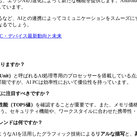
ジAIの進化によって新たな機能を提供します。Androidの最新バ
しています。
るなど、AIとの連携によってコミュニケーションをスムーズにす
なるでしょう。
降のPC・デバイス最新動向と未来
なりますか？
 Unit）
と呼ばれるAI処理専用のプロセッサーを搭載している点
可能ですが、AI PCは効率性において優位性を持っています。
な点に注目すべきですか？
性能（TOPS値）
を確認することが重要です。また、メモリ価
う。セキュリティ機能や、ワークスタイルに合わせた携帯性・
レンドは何ですか？
ようなAIを活用したグラフィック技術による
リアルな描写
と、