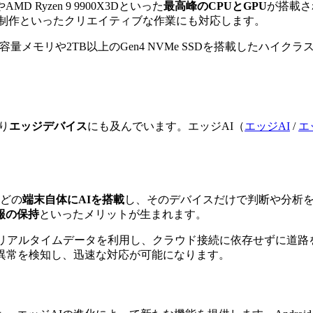
MD Ryzen 9 9900X3Dといった
最高峰のCPUとGPU
が搭載さ
D制作といったクリエイティブな作業にも対応します。
メモリや2TB以上のGen4 NVMe SSDを搭載したハイク
り
エッジデバイス
にも及んでいます。
エッジAI（
エッジAI
/
エ
。
などの
端末自体にAIを搭載
し、そのデバイスだけで判断や分析
報の保持
といったメリットが生まれます。
のリアルタイムデータを利用し、クラウド接続に依存せずに道
異常を検知し、迅速な対応が可能になります。