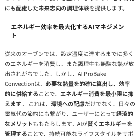
にも配慮した未来志向の調理体験
を提供します。
エネルギー効率を最大化するAIマネジメン
ト
従来のオーブンでは、設定温度に達するまでに多く
のエネルギーを消費し、また調理中も無駄な熱が放
出されがちでした。しかし、AI ProBake
Convectionは、
必要な熱量を的確に算出し、効率
的に供給する
ことで、
エネルギー消費を最小限に抑
えます
。 これは、
環境への配慮
だけでなく、日々の
電気代の節約にも繋がり、ユーザーにとって
経済的
なメリット
ももたらします。AIが
賢くエネルギーを
管理する
ことで、持続可能なライフスタイルをサポ