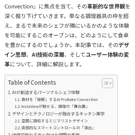
Convection」に焦点を当て、その
革新的な世界観
を
深く掘り下げていきます。単なる調理器具の枠を超
え、まるで未来のシェフが隣にいるかのような体験
を可能にするこのオーブンは、どのようにして食卓
を豊かにするのでしょうか。本記事では、その
デザ
イン思想
、
AI技術の深層
、そして
ユーザー体験の変
革
について、詳細に解説します。
Table of Contents
AIが創造するパーソナルシェフ体験
食材を「理解」するAI ProBake Convection
InstaViewが魅せる、調理の「舞台裏」
デザインとテクノロジーが融合するキッチン美学
空間に調和するミニマリストデザイン
直感的なスマートコントロールの「演出」
持続可能な未来へ向けた調理の革新