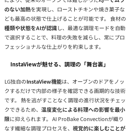
のない加熱
を実現し、ローストチキンや焼き菓子な
ども最高の状態で仕上げることが可能です。 食材の
種類や状態をAIが認識
し、最適な調理モードを自動
で選択することで、料理の失敗を減らし、常にプロ
フェッショナルな仕上がりを約束します。
InstaViewが魅せる、調理の「舞台裏」
LG独自の
InstaView機能
は、オーブンのドアをノッ
クするだけで内部の様子を確認できる画期的な技術
です。 熱を逃がすことなく調理の進行状況をチェッ
クできるため、
温度変化による料理への影響を最小
限
に抑えられます。 AI ProBake Convectionが織り
なす繊細な調理プロセスを、
視覚的に楽しむことが