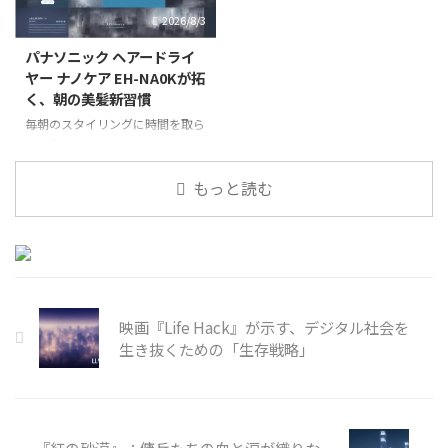
リを通じて、私たちのエンタメ体
スタイルにおいて、その進化には
2026/8/3
験を大きく変える可能性を秘めて
目を見張るものがあります。今回
い
ご紹介するのは、象印マホービン
パナソニック ヘアードライ
ヤー ナノケア EH-NA0Kが拓
く、朝の美髪新習慣
毎朝のスタイリングに時間を取ら
れ、髪のダメージに悩んでいる方
は少なくないでしょう。特に、寝
ぐせがひどくて朝から気分が上が
もっと読む
らない、という経験は多くの人が
共感する悩みかもしれません。そ
んな現代のヘアケア事情に一石を
投じるのが、パナソニックから2
映画『Life Hack』が示す、デジタル社会を
生き抜くための「生存戦略」
『紅の砂漠』：傭兵たちの血と涙が織りな