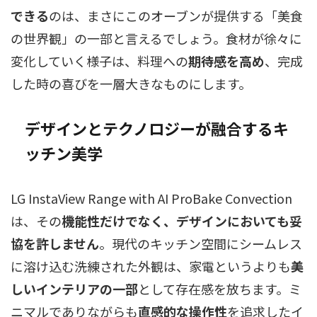
できる
のは、まさにこのオーブンが提供する「美食
の世界観」の一部と言えるでしょう。食材が徐々に
変化していく様子は、料理への
期待感を高め
、完成
した時の喜びを一層大きなものにします。
デザインとテクノロジーが融合するキ
ッチン美学
LG InstaView Range with AI ProBake Convection
は、その
機能性だけでなく、デザインにおいても妥
協を許しません
。現代のキッチン空間にシームレス
に溶け込む洗練された外観は、家電というよりも
美
しいインテリアの一部
として存在感を放ちます。ミ
ニマルでありながらも
直感的な操作性
を追求したイ