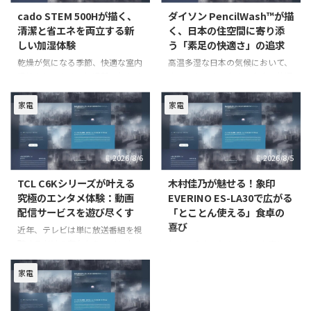
cado STEM 500Hが描く、
ダイソン PencilWash™が描
清潔と省エネを両立する新
く、日本の住空間に寄り添
しい加湿体験
う「素足の快適さ」の追求
乾燥が気になる季節、快適な室内
高温多湿な日本の気候において、
環境を保つために加湿器は欠かせ
床のベタつきは多くの家庭で共通
ない家電です。しかし、従来の加
の悩みです。特に素足で過ごす時
湿器には「お手入れの手間」や
間が増える季節には、その不快感
家電
家電
「衛生面への懸念」といった課題
は一層高まります。しかし、従来
が常に付きまとっていました。特
の雑巾掛けやフロアワイパーでの
に、水槽のぬめりやカビの発生
水拭きは、重労働であり、時間も
2026/8/6
2026/8/5
は、清潔なミストを供給する上で
手間もかかるため、日常的に行う
大き
TCL C6Kシリーズが叶える
木村佳乃が魅せる！象印
究極のエンタメ体験：動画
EVERINO ES-LA30で広がる
配信サービスを遊び尽くす
「とことん使える」食卓の
喜び
近年、テレビは単に放送番組を視
聴するだけの存在から、インター
毎日の食卓に欠かせない家電とし
ネットに接続して多様なコンテン
て、オーブンレンジは私たちの生
ツを楽しむためのハブへと進化し
活を豊かにする重要な役割を担っ
家電
ています。特に「スマートテレ
ています。特に、時短と美味しさ
ビ」は、動画配信サービスやアプ
を両立したいと願う現代のライフ