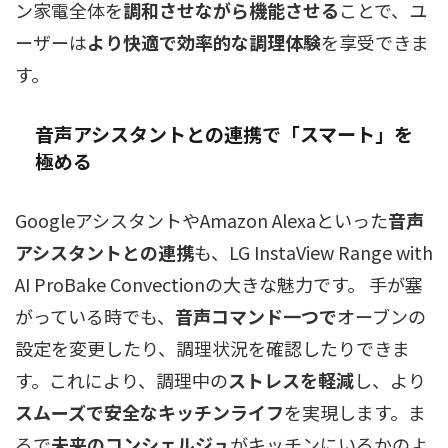
ン家電全体を
調和させながら機能させる
ことで、ユ
ーザーは
より快適で効率的な調理体験
を享受できま
す。
音声アシスタントとの連携で「スマート」を
極める
GoogleアシスタントやAmazon Alexaといった
音声
アシスタントとの連携
も、LG InstaView Range with
AI ProBake Convectionの大きな魅力です。 手が塞
がっている時でも、
音声コマンド一つで
オーブンの
設定を変更したり、調理状況を確認したりできま
す。これにより、調理中の
ストレスを軽減
し、より
スムーズで安全なキッチンライフ
を実現します。ま
るで
未来のコンシェルジュ
がキッチンにいるかのよ