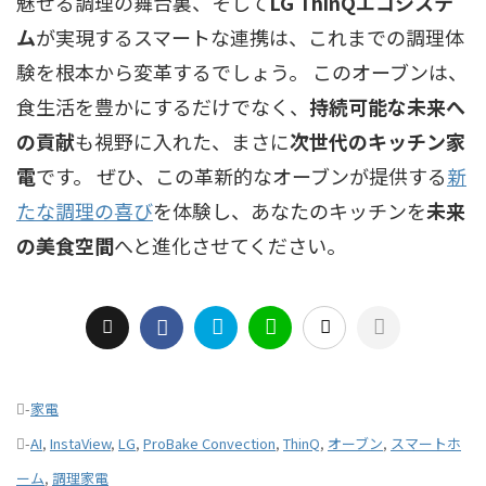
魅せる調理の舞台裏、そして
LG ThinQエコシステ
ム
が実現するスマートな連携は、これまでの調理体
験を根本から変革するでしょう。 このオーブンは、
食生活を豊かにするだけでなく、
持続可能な未来へ
の貢献
も視野に入れた、まさに
次世代のキッチン家
電
です。 ぜひ、この革新的なオーブンが提供する
新
たな調理の喜び
を体験し、あなたのキッチンを
未来
の美食空間
へと進化させてください。
-
家電
-
AI
,
InstaView
,
LG
,
ProBake Convection
,
ThinQ
,
オーブン
,
スマートホ
ーム
,
調理家電