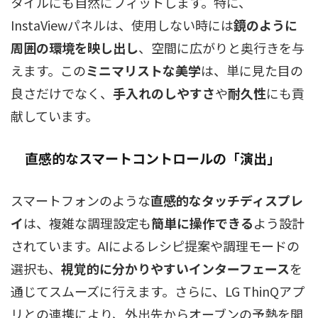
タイルにも自然にフィットします。特に、
InstaViewパネルは、使用しない時には
鏡のように
周囲の環境を映し出し
、空間に広がりと奥行きを与
えます。この
ミニマリストな美学
は、単に見た目の
良さだけでなく、
手入れのしやすさ
や
耐久性
にも貢
献しています。
直感的なスマートコントロールの「演出」
スマートフォンのような
直感的なタッチディスプレ
イ
は、複雑な調理設定も
簡単に操作できる
よう設計
されています。AIによるレシピ提案や調理モードの
選択も、
視覚的に分かりやすいインターフェース
を
通じてスムーズに行えます。さらに、LG ThinQアプ
リとの連携により、外出先からオーブンの予熱を開