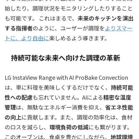
始したり、調理状況をモニタリングしたりすること
も可能です。 これはまるで、
未来のキッチンを演出
する指揮者
のように、ユーザーが調理を
よりスマー
トに、より自由に
楽しめるよう導きます。
持続可能な未来へ向けた調理の革新
LG InstaView Range with AI ProBake Convection
は、単に料理を美味しくするだけでなく、
持続可能
性への配慮
も忘れていません。AIによる
精密な温度
管理
は、無駄なエネルギー消費を抑え、
省エネ性能
の向上
に貢献します。また、調理の効率化は、食材
のロスを減らし、
環境負荷の低減
にも繋がります。
このオーブンは、食卓を豊かにしながら、
地球環境