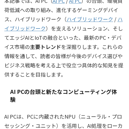
本記事では、
AI PC（
AI PC
/
AI PC
）
の台頭、環境負
荷低減への取り組み、進化するゲーミングデバイ
ス、
ハイブリッドワーク（
ハイブリッドワーク
/
ハ
イブリッドワーク
）
を支えるソリューション、そし
てエッジAIとIoTの融合といった、最新のPC・デバ
イス市場の
主要トレンド
を深掘りします。これらの
情報を通して、読者の皆様が今後のデバイス選びや
ビジネス戦略を考える上で役立つ具体的な知見を提
供することを目指します。
AI PC
の台頭と新たなコンピューティング体
験
AI PCは、PCに内蔵されたNPU（ニューラル・プロ
セッシング・ユニット）を活用し、AI処理をローカ