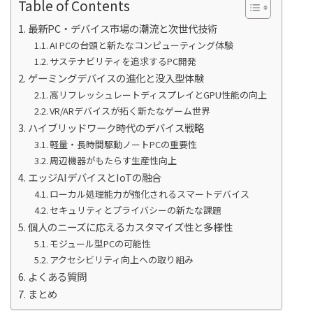
Table of Contents
最新PC・デバイス市場の潮流と次世代技術
AI PCの台頭と新たなコンピューティング体験
サステナビリティを追求するPC開発
ゲーミングデバイスの進化と没入型体験
高リフレッシュレートディスプレイとGPU性能の向上
VR/ARデバイスが拓く新たなゲーム世界
ハイブリッドワーク時代のデバイス戦略
軽量・長時間駆動ノートPCの重要性
周辺機器がもたらす生産性向上
エッジAIデバイスとIoTの融合
ローカル処理能力が強化されるスマートデバイス
セキュリティとプライバシーの新たな課題
個人のニーズに応えるカスタマイズ性と多様性
モジュール型PCの可能性
アクセシビリティ向上への取り組み
よくある質問
まとめ