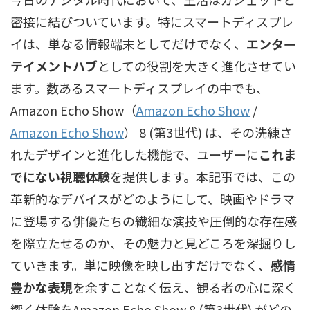
密接に結びついています。特にスマートディスプレ
イは、単なる情報端末としてだけでなく、
エンター
テイメントハブ
としての役割を大きく進化させてい
ます。数あるスマートディスプレイの中でも、
Amazon Echo Show（
Amazon Echo Show
/
Amazon Echo Show
）
8 (第3世代) は、その洗練さ
れたデザインと進化した機能で、ユーザーに
これま
でにない視聴体験
を提供します。本記事では、この
革新的なデバイスがどのようにして、映画やドラマ
に登場する俳優たちの繊細な演技や圧倒的な存在感
を際立たせるのか、その魅力と見どころを深掘りし
ていきます。単に映像を映し出すだけでなく、
感情
豊かな表現
を余すことなく伝え、観る者の心に深く
響く体験をAmazon Echo Show 8 (第3世代) がどの