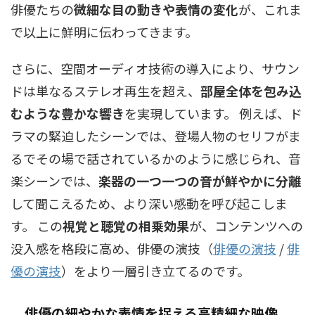
俳優たちの
微細な目の動きや表情の変化
が、これま
で以上に鮮明に伝わってきます。
さらに、空間オーディオ技術の導入により、サウン
ドは単なるステレオ再生を超え、
部屋全体を包み込
むような豊かな響き
を実現しています。 例えば、ド
ラマの緊迫したシーンでは、登場人物のセリフがま
るでその場で話されているかのように感じられ、音
楽シーンでは、
楽器の一つ一つの音が鮮やかに分離
して聞こえるため、より深い感動を呼び起こしま
す。 この
視覚と聴覚の相乗効果
が、コンテンツへの
没入感を格段に高め、
俳優の演技（
俳優の演技
/
俳
優の演技
）
をより一層引き立てるのです。
俳優の細やかな表情を捉える高精細な映像