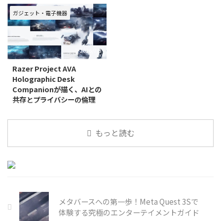
装置の枠を超え、リビングを最先
ミュニケーションの源となってい
端のエンターテインメント空間へ
ます。しかし、日々の料理は多く
ガジェット・電子機器
と変貌させています。その中で
の人にとって時間と労力を要する
も、特に注目を集めているのが
負担となりがちです。特に忙しい
XGIMI（エクスジミー）から2025
現代人にとって、献立の考案から
2026/7/3
年10月23日に発売された
調理、後片付けまでの一連のプロ
Razer Project AVA
Holographic Desk
Companionが描く、AIとの
共存とプライバシーの倫理
近年、人工知能（AI）は私たちの
生活に深く浸透し、その進化はと
もっと読む
どまることを知りません。特に注
目を集めているのが、AIが単なる
ツールではなく、まるで生命を持
つかのように振る舞う「AIコンパ
ニオン」の登場です。こうしたデ
バイスは、私たちの日常に
メタバースへの第一歩！Meta Quest 3Sで
体験する究極のエンターテイメントガイド