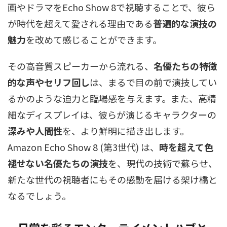
画やドラマをEcho Show 8で視聴することで、彼ら
が時代を超えて愛される理由である
普遍的な演技の
魅力
を改めて感じることができます。
その高音質スピーカーから流れる、
名優たちの特徴
的な声やセリフ回し
は、まるで目の前で演技してい
るかのような迫力と臨場感を与えます。また、高精
細なディスプレイは、彼らが演じるキャラクターの
深みや人間性
を、より鮮明に描き出します。
Amazon Echo Show 8 (第3世代) は、
時を超えて色
褪せない名優たちの演技
を、現代の技術で蘇らせ、
新たな世代の視聴者にもその感動を届ける架け橋と
なるでしょう。