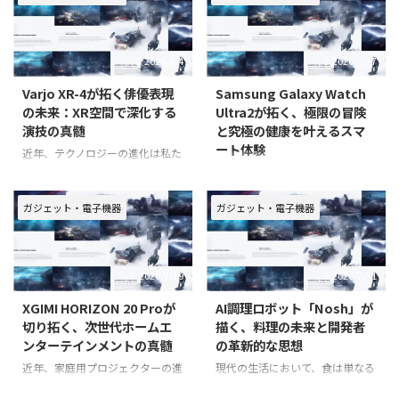
2026/8/4
2026/7/27
Varjo XR-4が拓く俳優表現
Samsung Galaxy Watch
の未来：XR空間で深化する
Ultra2が拓く、極限の冒険
演技の真髄
と究極の健康を叶えるスマ
ート体験
近年、テクノロジーの進化は私た
ちの生活だけでなく、エンターテ
近年、スマートウォッチの進化は
インメントのあり方にも大きな変
目覚ましく、私たちの日常に欠か
革をもたらしています。特に、
せない存在となりつつあります。
ガジェット・電子機器
ガジェット・電子機器
VR（仮想現実）、AR（拡張現
しかし、ただ単に通知を受け取っ
実）、MR（複合現実）といった
たり、歩数を記録するだけではな
XR（クロスリアリティ）技術
い、真に革新的なデバイスを求め
2026/7/19
2026/7/11
は、映画や演劇、ライブパフォー
ている方も多いのではないでしょ
マン
うか。そんな期待に応えるべく、
XGIMI HORIZON 20 Proが
AI調理ロボット「Nosh」が
切り拓く、次世代ホームエ
描く、料理の未来と開発者
ンターテインメントの真髄
の革新的な思想
近年、家庭用プロジェクターの進
現代の生活において、食は単なる
化は目覚ましく、単なる映像投影
栄養摂取を超え、喜びや文化、コ