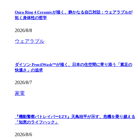
Oura Ring 4 Ceramicが描く、静かなる自己対話：ウェアラブルが
拓く身体性の哲学
2026/8/8
ウェアラブル
ダイソン PencilWash™が描く、日本の住空間に寄り添う「素足の
快適さ」の追求
2026/8/7
家電
『機動警察パトレイバーEZY』天鳥桔平が示す、危機を乗り越える
「知恵のライフハック」
2026/8/6