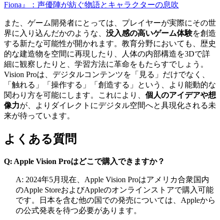
Fiona』：声優陣が紡ぐ物語とキャラクターの息吹
また、ゲーム開発者にとっては、プレイヤーが実際にその世
界に入り込んだかのような、
没入感の高いゲーム体験
を創造
する新たな可能性が開かれます。教育分野においても、歴史
的な建造物を空間に再現したり、人体の内部構造を3Dで詳
細に観察したりと、学習方法に革命をもたらすでしょう。
Vision Proは、デジタルコンテンツを「見る」だけでなく、
「触れる」「操作する」「創造する」という、より能動的な
関わり方を可能にします。これにより、
個人のアイデアや想
像力
が、よりダイレクトにデジタル空間へと具現化される未
来が待っています。
よくある質問
Q: Apple Vision Proはどこで購入できますか？
A: 2024年5月現在、Apple Vision Proはアメリカ合衆国内
のApple StoreおよびAppleのオンラインストアで購入可能
です。日本を含む他の国での発売については、Appleから
の公式発表を待つ必要があります。