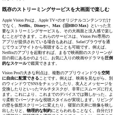
既存のストリーミングサービスを大画面で楽しむ
Apple Vision Proは、Apple TV+のオリジナルコンテンツだけ
でなく、
Netflix、Disney+、Max（旧HBO Max）
といった主
要なストリーミングサービスも、その大画面と没入感で楽し
むことができます。これらのサービスは、Vision Pro専用の
アプリが提供されている場合もあれば、Safariブラウザを通
じてウェブサイトから視聴することも可能です。例えば、
Netflixのアプリを起動すれば、まるで映画館のスクリーンが
目の前にあるかのように、お気に入りの映画やドラマを
圧倒
的なスケール
で鑑賞できます。
Vision Proの大きな利点は、複数のアプリウィンドウを
空間
に自由に配置できる
ことです。例えば、映画を見ながら、別
のウィンドウでSNSをチェックしたり、友人とメッセージを
交換したりといったマルチタスクが、非常にスムーズに行え
ます。これにより、これまでのデバイスでは難しかった、よ
り柔軟でパーソナルな視聴スタイルが実現します。リビング
の壁を仮想スクリーンに変えたり、寝室の天井に映像を映し
出したりと、
物理的な制約
にとらわれることなく、自分だけ