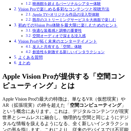
映画館を超えるパーソナルシアター体験
Vision Proで楽しめる多彩なコンテンツと視聴方法
Apple TV+オリジナル作品の没入型体験
既存のストリーミングサービスを大画面で楽しむ
初めてのVision Pro体験を最大限に楽しむためのヒント
快適な装着感と調整の重要性
空間オーディオで深まる没入感
Vision Proが拓く未来のエンターテイメント
友人と共有する「空間」体験
創造性を刺激する新しいインタラクション
よくある質問
まとめ
Apple Vision Proが提供する「空間コン
ピューティング」とは
Apple Vision Proの最大の特徴は、単なるVR（仮想現実）や
AR（拡張現実）の枠を超えた「
空間コンピューティング
」
という概念にあります。これは、デジタルコンテンツが現実
世界とシームレスに融合し、物理的な空間と同じようにデジ
タルな情報を扱えるようになる、全く新しいインタラクショ
ンの形を指します。これにより、従来のデバイスでは不可能