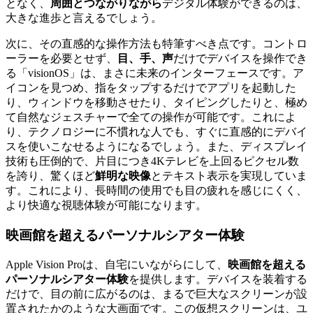
となく、
周囲とつながりながら
デジタル体験ができるのは、
大きな進歩と言えるでしょう。
次に、その直感的な操作方法も特筆すべき点です。コントロ
ーラーを必要とせず、
目、手、声
だけでデバイスを操作でき
る「visionOS」は、まさに未来のインターフェースです。ア
イコンを見つめ、指をタップするだけでアプリを起動した
り、ウィンドウを移動させたり、タイピングしたりと、極め
て自然なジェスチャーで全ての操作が可能です。これによ
り、テクノロジーに不慣れな人でも、すぐに直感的にデバイ
スを使いこなせるようになるでしょう。また、ディスプレイ
技術も圧倒的で、片目につき4Kテレビを上回るピクセル数
を誇り、驚くほど
鮮明な映像
とテキスト表示を実現していま
す。これにより、長時間の使用でも目の疲れを感じにくく、
より快適な視聴体験が可能になります。
映画館を超えるパーソナルシアター体験
Apple Vision Proは、自宅にいながらにして、
映画館を超える
パーソナルシアター体験
を提供します。デバイスを装着する
だけで、目の前に広がるのは、まるで巨大なスクリーンが設
置されたかのような大画面です。この仮想スクリーンは、ユ