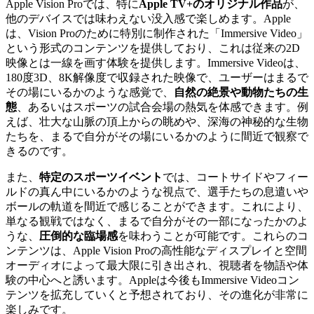
Apple Vision Proでは、特に
Apple TV+のオリジナル作品
が、
他のデバイスでは味わえない没入感で楽しめます。Apple
は、Vision Proのために特別に制作された「Immersive Video」
という形式のコンテンツを提供しており、これは従来の2D
映像とは一線を画す体験を提供します。Immersive Videoは、
180度3D、8K解像度で収録された映像で、ユーザーはまるで
その場にいるかのような感覚で、
自然の絶景や動物たちの生
態
、あるいはスポーツの試合会場の熱気を体感できます。例
えば、壮大な山脈の頂上からの眺めや、深海の神秘的な生物
たちを、まるで自分がその場にいるかのように間近で観察で
きるのです。
また、
特定のスポーツイベント
では、コートサイドやフィー
ルドの真ん中にいるかのような視点で、選手たちの息遣いや
ボールの軌道を間近で感じることができます。これにより、
単なる観戦ではなく、まるで自分がその一部になったかのよ
うな、
圧倒的な臨場感
を味わうことが可能です。これらのコ
ンテンツは、Apple Vision Proの高性能なディスプレイと空間
オーディオによって最大限に引き出され、視聴者を物語や体
験の中心へと誘います。Appleは今後もImmersive Videoコン
テンツを拡充していくと予想されており、その進化が非常に
楽しみです。