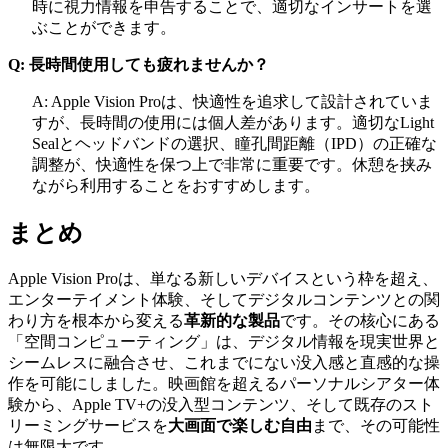
時に視力情報を申告することで、適切なインサートを選
ぶことができます。
Q: 長時間使用しても疲れませんか？
A: Apple Vision Proは、快適性を追求して設計されていま
すが、長時間の使用には個人差があります。適切なLight
Sealとヘッドバンドの選択、瞳孔間距離（IPD）の正確な
調整が、快適性を保つ上で非常に重要です。休憩を挟み
ながら利用することをおすすめします。
まとめ
Apple Vision Proは、単なる新しいデバイスという枠を超え、
エンターテイメント体験、そしてデジタルコンテンツとの関
わり方を根本から変える
革新的な製品
です。その核心にある
「空間コンピューティング」は、デジタル情報を現実世界と
シームレスに融合させ、これまでにない没入感と直感的な操
作を可能にしました。映画館を超えるパーソナルシアター体
験から、Apple TV+の没入型コンテンツ、そして既存のスト
リーミングサービスを
大画面で楽しむ自由
まで、その可能性
は無限大です。