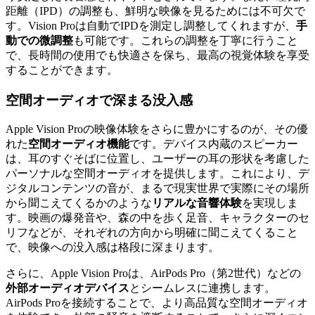
距離（IPD）の調整も、鮮明な映像を見るためには不可欠で
す。Vision Proは自動でIPDを測定し調整してくれますが、
手
動での微調整
も可能です。これらの調整を丁寧に行うこと
で、長時間の使用でも快適さを保ち、最高の視覚体験を享受
することができます。
空間オーディオで深まる没入感
Apple Vision Proの映像体験をさらに豊かにするのが、その優
れた
空間オーディオ機能
です。デバイス内蔵のスピーカー
は、耳のすぐそばに位置し、ユーザーの耳の形状を考慮した
パーソナルな空間オーディオを提供します。これにより、デ
ジタルコンテンツの音が、まるで現実世界で実際にその場所
から聞こえてくるかのような
リアルな音響体験
を実現しま
す。映画の爆発音や、森の中を歩く足音、キャラクターのセ
リフなどが、それぞれの方向から明確に聞こえてくること
で、映像への没入感は格段に深まります。
さらに、Apple Vision Proは、AirPods Pro（第2世代）などの
外部オーディオデバイス
とシームレスに連携します。
AirPods Proを接続することで、より高品質な空間オーディオ