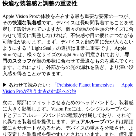
快適な装着感と調整の重要性
Apple Vision Proの体験を左右する最も重要な要素の一つが、
その
快適な装着感
です。デバイスは長時間装着することを想
定して設計されていますが、個々の顔の形や頭のサイズに合
わせて適切に調整しなければ、不快感や目の疲れにつながる
可能性があります。まず、デバイスと顔の間に光が入らない
ようにする「Light Seal」の選択は非常に重要です。Apple
Storeでは、様々なサイズのLight Sealが用意されており、
専
門のスタッフ
が顔の形状に合わせて最適なものを選んでくれ
ます。これにより、外部からの光の漏れを防ぎ、より深い没
入感を得ることができます。
▶ あわせて読みたい：
「Prehistoric Planet Immersive」：Apple
Vision Proが誘う太古の地球への旅
次に、頭部にフィットさせるためのヘッドバンドも、装着感
に大きく影響します。Vision Proには、シングルループバン
ドとデュアルループバンドの2種類が付属しており、それぞ
れ異なる装着感を提供します。
デュアルループバンド
は頭頂
部にもサポートがあるため、デバイスの重さを分散させ、よ
り安定した装着感を得やすいとされています。また、瞳孔間