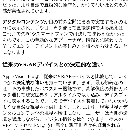
だった、より自然で直感的な操作と、かつてないほどの没入
感が実現されています。
デジタルコンテンツ
が目の前の空間にまるで実在するかのよ
うに表示され、手や目、声を使って直接操作できる感覚は、
これまでのPCやスマートフォンでは決して味わえなかった
ものです。この革新的なアプローチが、情報との関わり方、
そしてエンターテイメントの楽しみ方を根本から変えること
になります。
従来のVR/ARデバイスとの決定的な違い
Apple Vision Proは、従来のVR/ARデバイスと比較して、いく
つかの
決定的な違い
を持っています。まず、最も顕著なの
は、その卓越したパススルー機能です。高解像度の外部カメ
ラを通して現実世界をリアルタイムで取り込み、ディスプレ
イに表示することで、まるでデバイスを装着していないかの
ような自然な視界を提供します。これにより、現実世界とデ
ジタルコンテンツの境界が曖昧になり、ユーザーは周囲の環
境を認識しながら、デジタル情報を操作できます。従来の
VRヘッドセットのように完全に現実世界から遮断されるこ