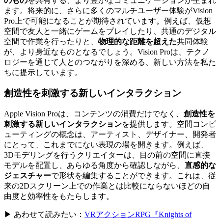
のもの
を共有する、より豊かなコミュニケーションが生まれ
ます。将来的に、さらに多くのマルチユーザー体験がVision
Pro上で可能になることが期待されています。例えば、仮想
空間で友人と一緒にゲームをプレイしたり、共通のデジタル
空間で作業を行ったりと、
物理的な距離を超えた
共同体験
が、より身近なものとなるでしょう。Vision Proは、テクノ
ロジーを通じて人とのつながりを深める、新しい方法を私た
ちに提示しています。
創造性を刺激する新しいインタラクション
Apple Vision Proは、コンテンツの消費だけでなく、
創造性を
刺激する新しいインタラクション
を提供します。空間コンピ
ューティングの概念は、アーティスト、デザイナー、開発者
にとって、これまでにない表現の場を開きます。例えば、
3Dモデリングを行うクリエイターは、目の前の空間に直接
モデルを配置し、あらゆる角度から確認しながら、
直感的な
ジェスチャー
で形状を編集することができます。これは、従
来の2Dスクリーン上での作業とは比較にならないほどの自
由度と効率性をもたらします。
▶ あわせて読みたい：
VRアクションRPG『Knights of