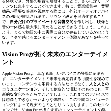
を体験でき、外部の騒音を遮断することで、さらに深くコン
テンツに集中することができます。特に、音楽鑑賞や、音響
効果が重要な映画を視聴する際には、外部オーディオデバイ
スの利用が推奨されます。サウンド設定を最適化すること
で、
自分だけのプライベートな音響空間
を作り出し、映像と
音の一体感を最大限に高めることができるでしょう。これに
より、まるで物語の中に実際に自分が存在しているかのよう
な、全身で感じるエンターテイメント体験があなたを待って
います。
Vision Proが拓く未来のエンターテイメ
ント
Apple Vision Proは、単なる新しいデバイスの登場に留まら
ず、エンターテイメントの未来を再定義する可能性を秘めて
います。コンテンツを消費する方法だけでなく、
人と人との
コミュニケーション
、そして創造的な活動そのものにも、革
新的な変化をもたらすことでしょう。これまでのデバイスで
は想像もできなかったような体験が、この空間コンピューテ
ィングによって現実のものとなりつつあります。このセクシ
ョンでは、Vision Proが描く未来のエンターテイメントの姿