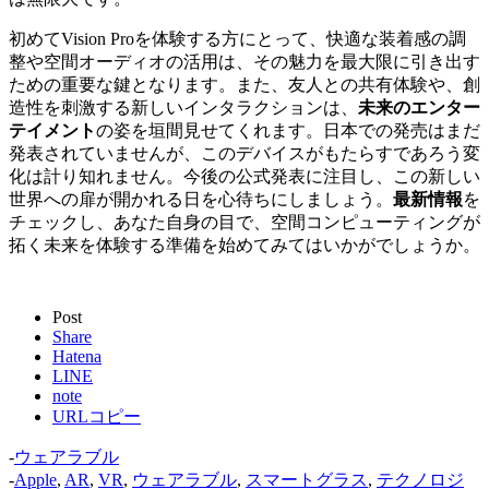
初めてVision Proを体験する方にとって、快適な装着感の調
整や空間オーディオの活用は、その魅力を最大限に引き出す
ための重要な鍵となります。また、友人との共有体験や、創
造性を刺激する新しいインタラクションは、
未来のエンター
テイメント
の姿を垣間見せてくれます。日本での発売はまだ
発表されていませんが、このデバイスがもたらすであろう変
化は計り知れません。今後の公式発表に注目し、この新しい
世界への扉が開かれる日を心待ちにしましょう。
最新情報
を
チェックし、あなた自身の目で、空間コンピューティングが
拓く未来を体験する準備を始めてみてはいかがでしょうか。
Post
Share
Hatena
LINE
note
URLコピー
-
ウェアラブル
-
Apple
,
AR
,
VR
,
ウェアラブル
,
スマートグラス
,
テクノロジ