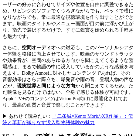
ーザーの好みに合わせてサイズや位置を自由に調整できるた
め、リビングのソファでくつろぎながらでも、ベッドで横に
なりながらでも、常に最適な視聴環境を作り出すことができ
ます。映画のタイトルやメニュー画面が目の前に浮かび上が
り、指先で選択するだけで、すぐに鑑賞を始められる手軽さ
も魅力です。
さらに、
空間オーディオ
への対応も、このパーソナルシアタ
ー体験を格段に向上させています。映画のサウンドトラック
や効果音が、空間のあらゆる方向から聞こえてくるような臨
場感は、まるで物語の中に没入しているかのような感覚を与
えます。Dolby Atmosに対応したコンテンツであれば、その
音響効果はさらに際立ち、爆発音や雨の音、登場人物の声な
どが、
現実世界と同じような方向
から聞こえてくるため、た
だ映像を見るだけではない、全身で感じる体験が可能です。
Apple TV+のコンテンツはVision Pro向けに最適化されてお
り、最高の画質と音質で楽しむことができます。
▶ あわせて読みたい：
「二条城×Kento MoriのXR作品」：伝
統と革新が織りなす没入型物語体験の魅力