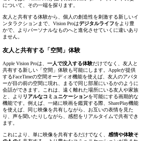
について、その一端を探ります。
友人と共有する体験から、個人の創造性を刺激する新しいイ
ンタラクションまで、Vision Proは
デジタルライフ
をより豊
かで、よりパーソナルなものへと進化させていくに違いあり
ません。
友人と共有する「空間」体験
Apple Vision Proは、
一人で没入する体験
だけでなく、友人と
共有する新しい「空間」体験も可能にします。Appleが提供
するFaceTimeの空間オーディオ機能を使えば、友人のアバタ
ーが目の前の空間に現れ、まるで同じ部屋にいるかのように
会話ができます。これは、遠く離れた場所にいる友人や家族
と、より
リアルなコミュニケーション
を可能にする画期的な
機能です。例えば、一緒に映画を鑑賞する際、SharePlay機能
を使えば、同じ映像を共有しながら、お互いの表情を見た
り、声を聞いたりしながら、感想をリアルタイムで共有でき
ます。
これにより、単に映像を共有するだけでなく、
感情や体験そ