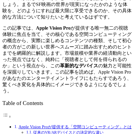
しょう。まるでSF映画の世界が現実になったかのような体
験を、どのようにすれば最大限に享受できるのか、その具体
的な方法について知りたいと考えているはずです。
この記事では、
Apple Vision Pro
が提供する唯一無二の視聴
体験に焦点を当て、その核心である空間コンピューティング
の概念から、実際に楽しめるコンテンツの種類、そして初心
者の方がこの新しい世界へスムーズに踏み出すためのヒント
までを網羅的に解説します。市場規模や業界の経済動向とい
った視点ではなく、純粋に「視聴者として何を得られるの
か」という視点から、この
革新的なデバイス
の魅力と可能性
を深掘りしていきます。この記事を読めば、Apple Vision Pro
があなたのエンターテイメントライフにもたらすであろう、
驚くべき変化を具体的にイメージできるようになるでしょ
う。
Table of Contents
Apple Vision Proが提供する「空間コンピューティング」とは
従来のVR/ARデバイスとの決定的な違い