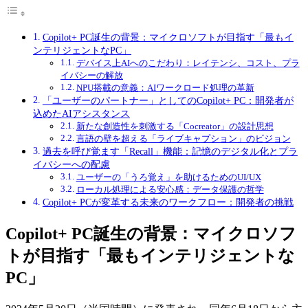
Copilot+ PC誕生の背景：マイクロソフトが目指す「最もイ
ンテリジェントなPC」
デバイス上AIへのこだわり：レイテンシ、コスト、プラ
イバシーの解放
NPU搭載の意義：AIワークロード処理の革新
「ユーザーのパートナー」としてのCopilot+ PC：開発者が
込めたAIアシスタンス
新たな創造性を刺激する「Cocreator」の設計思想
言語の壁を超える「ライブキャプション」のビジョン
過去を呼び覚ます「Recall」機能：記憶のデジタル化とプラ
イバシーへの配慮
ユーザーの「うろ覚え」を助けるためのUI/UX
ローカル処理による安心感：データ保護の哲学
Copilot+ PCが変革する未来のワークフロー：開発者の挑戦
Copilot+ PC誕生の背景：マイクロソフ
トが目指す「最もインテリジェントな
PC」