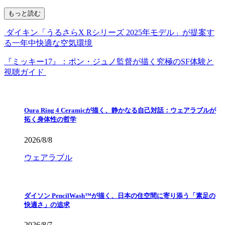
もっと読む
ダイキン「うるさらX Rシリーズ 2025年モデル」が提案す
る一年中快適な空気環境
『ミッキー17』：ポン・ジュノ監督が描く究極のSF体験と
視聴ガイド
Oura Ring 4 Ceramicが描く、静かなる自己対話：ウェアラブルが
拓く身体性の哲学
2026/8/8
ウェアラブル
ダイソン PencilWash™が描く、日本の住空間に寄り添う「素足の
快適さ」の追求
2026/8/7