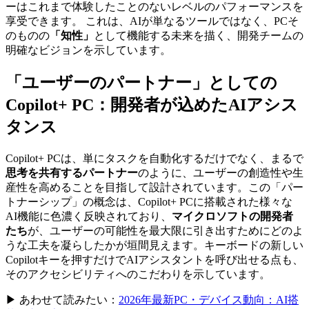
ーはこれまで体験したことのないレベルのパフォーマンスを
享受できます。 これは、AIが単なるツールではなく、PCそ
のものの
「知性」
として機能する未来を描く、開発チームの
明確なビジョンを示しています。
「ユーザーのパートナー」としての
Copilot+ PC：開発者が込めたAIアシス
タンス
Copilot+ PCは、単にタスクを自動化するだけでなく、まるで
思考を共有するパートナー
のように、ユーザーの創造性や生
産性を高めることを目指して設計されています。この「パー
トナーシップ」の概念は、Copilot+ PCに搭載された様々な
AI機能に色濃く反映されており、
マイクロソフトの開発者
たち
が、ユーザーの可能性を最大限に引き出すためにどのよ
うな工夫を凝らしたかが垣間見えます。キーボードの新しい
Copilotキーを押すだけでAIアシスタントを呼び出せる点も、
そのアクセシビリティへのこだわりを示しています。
▶ あわせて読みたい：
2026年最新PC・デバイス動向：AI搭