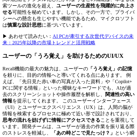
索ツールの進化を超え、
ユーザーの生産性を飛躍的に向上さ
せる
可能性を秘めています。しかし、その一方で、プライバ
シーへの懸念も生じやすい機能であるため、マイクロソフト
は
慎重な設計思想
に基づいています。
▶ あわせて読みたい：
AI PCが牽引する次世代デバイスの未
来：2025年以降の市場トレンドと活用戦略
ユーザーの「うろ覚え」を助けるためのUI/UX
Recall機能の最大の魅力は、ユーザーの
「うろ覚え」の記憶
を頼りに、目的の情報へと導いてくれる点にあります。 例
えば、「先日見た赤い車の写真が入った資料」や「Copilot+
PCに関する情報」といった曖昧なキーワードでも、AIが過
去のスクリーンショットや操作履歴を解析し、
関連性の高い
情報
を提示してくれます。 このユーザーインターフェース
（UI）とユーザーエクスペリエンス（UX）は、人間の脳が
情報を検索するプロセスに極めて近い形で設計されており、
思考の流れを妨げずに情報にアクセスできる
ことを重視して
います。開発チームは、ユーザーが過去の作業を振り返る際
のストレスを軽減し、
「あの時どこで見たっけ？」
という瞬