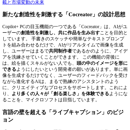
載と市場変動の未来
新たな創造性を刺激する「Cocreator」の設計思想
Copilot+ PCの目玉機能の一つである「Cocreator」は、AIがユ
ーザーの
創造性を刺激し、共に作品を生み出す
ことを目的と
しています。 手書きのスケッチや簡単なテキストプロンプ
トを組み合わせるだけで、AIがリアルタイムで画像を生成
し、ユーザーはまるで
共同制作者
であるかのように、アイデ
アを洗練させていくことができます。 この機能の背後に
は、絵を描くスキルがない人でも、
頭の中のイメージを形に
できる
ようにしたいという開発者の願いがあります。単に画
像を生成するだけでなく、ユーザーのフィードバックを受け
ながら進化するAIは、まるで熟練のアシスタントのよう
に、クリエイティブなプロセスをサポートします。これによ
り、
より多くの人々が「創る楽しさ」を体験できる
ようにな
ることを、マイクロソフトは目指しています。
言語の壁を超える「ライブキャプション」のビジ
ョン