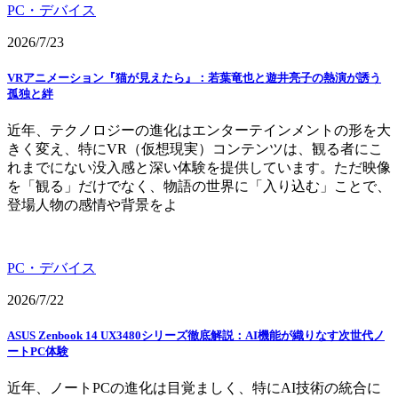
PC・デバイス
2026/7/23
VRアニメーション『猫が見えたら』：若葉竜也と遊井亮子の熱演が誘う
孤独と絆
近年、テクノロジーの進化はエンターテインメントの形を大
きく変え、特にVR（仮想現実）コンテンツは、観る者にこ
れまでにない没入感と深い体験を提供しています。ただ映像
を「観る」だけでなく、物語の世界に「入り込む」ことで、
登場人物の感情や背景をよ
PC・デバイス
2026/7/22
ASUS Zenbook 14 UX3480シリーズ徹底解説：AI機能が織りなす次世代ノ
ートPC体験
近年、ノートPCの進化は目覚ましく、特にAI技術の統合に