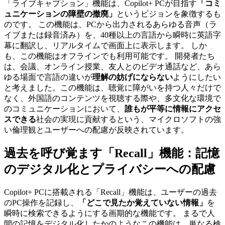
「ライブキャプション」機能は、Copilot+ PCが目指す
「コミ
ュニケーションの障壁の撤廃」
というビジョンを象徴するも
のです。 この機能は、PCから出力されるあらゆる音声（ラ
イブまたは録音済み）を、40種以上の言語から瞬時に英語字
幕に翻訳し、リアルタイムで画面上に表示します。 しか
も、この機能はオフラインでも利用可能です。 開発者たち
は、会議、オンライン授業、友人とのビデオ通話など、あら
ゆる場面で言語の違いが
理解の妨げにならない
ようにしたい
と考えました。この機能は、聴覚に障がいを持つ人々だけで
なく、外国語のコンテンツを視聴する際や、多文化な環境で
のコミュニケーションにおいて、
誰もが平等に情報にアクセ
スできる
社会の実現に貢献するという、マイクロソフトの強
い倫理観とユーザーへの配慮が反映されています。
過去を呼び覚ます「Recall」機能：記憶
のデジタル化とプライバシーへの配慮
Copilot+ PCに搭載される「Recall」機能は、ユーザーの過去
のPC操作を記録し、
「どこで見たか覚えていない情報」
を
瞬時に検索できるようにする画期的な機能です。 まるで人
間の記憶をデジタル化したかのようなこの機能は、単なる検