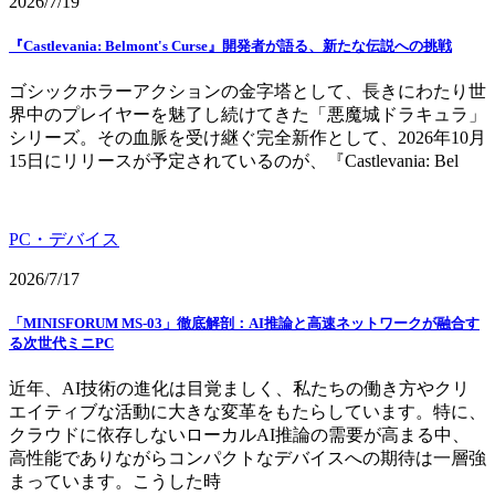
2026/7/19
『Castlevania: Belmont's Curse』開発者が語る、新たな伝説への挑戦
ゴシックホラーアクションの金字塔として、長きにわたり世
界中のプレイヤーを魅了し続けてきた「悪魔城ドラキュラ」
シリーズ。その血脈を受け継ぐ完全新作として、2026年10月
15日にリリースが予定されているのが、『Castlevania: Bel
PC・デバイス
2026/7/17
「MINISFORUM MS-03」徹底解剖：AI推論と高速ネットワークが融合す
る次世代ミニPC
近年、AI技術の進化は目覚ましく、私たちの働き方やクリ
エイティブな活動に大きな変革をもたらしています。特に、
クラウドに依存しないローカルAI推論の需要が高まる中、
高性能でありながらコンパクトなデバイスへの期待は一層強
まっています。こうした時