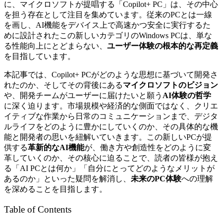
に、マイクロソフトが提唱する「Copilot+ PC」は、その中心
を担う存在として注目を集めています。従来のPCとは一線
を画し、AI機能をデバイス上で高速かつ安全に実行するた
めに設計されたこの新しいカテゴリのWindows PCは、単な
る性能向上にとどまらない、
ユーザー体験の根本的な再定義
を目指しています。
本記事では、Copilot+ PCがどのような思想に基づいて開発さ
れたのか、そしてその背後にある
マイクロソフトのビジョン
や、開発チームがユーザーに届けたいと願う
AI体験の哲学
に深く迫ります。市場規模や経済的な側面ではなく、クリエ
イティブな作業から日常のコミュニケーションまで、デジタ
ルライフをどのように豊かにしていくのか、その具体的な機
能と開発者の思いを紐解いていきます。この新しいPCが提
供する
革新的なAI機能
が、働き方や創造性をどのように変
革していくのか、その核心に迫ることで、読者の皆様が抱え
る「AI PCとは何か」「自分にとってどのようなメリットが
あるのか」といった疑問を解消し、
未来のPC体験
への理解
を深めることを目指します。
Table of Contents