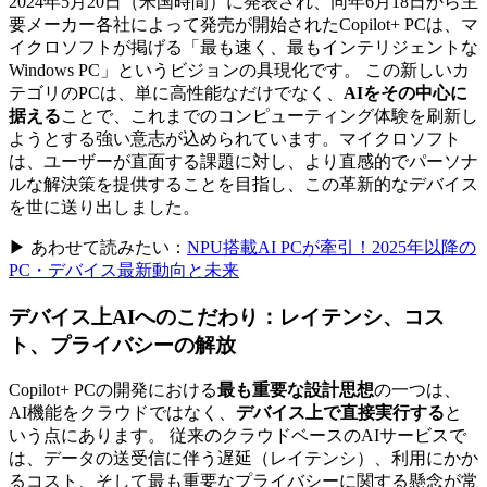
2024年5月20日（米国時間）に発表され、同年6月18日から主
要メーカー各社によって発売が開始されたCopilot+ PCは、マ
イクロソフトが掲げる「最も速く、最もインテリジェントな
Windows PC」というビジョンの具現化です。 この新しいカ
テゴリのPCは、単に高性能なだけでなく、
AIをその中心に
据える
ことで、これまでのコンピューティング体験を刷新し
ようとする強い意志が込められています。マイクロソフト
は、ユーザーが直面する課題に対し、より直感的でパーソナ
ルな解決策を提供することを目指し、この革新的なデバイス
を世に送り出しました。
▶ あわせて読みたい：
NPU搭載AI PCが牽引！2025年以降の
PC・デバイス最新動向と未来
デバイス上AIへのこだわり：レイテンシ、コス
ト、プライバシーの解放
Copilot+ PCの開発における
最も重要な設計思想
の一つは、
AI機能をクラウドではなく、
デバイス上で直接実行する
と
いう点にあります。 従来のクラウドベースのAIサービスで
は、データの送受信に伴う遅延（レイテンシ）、利用にかか
るコスト、そして最も重要なプライバシーに関する懸念が常