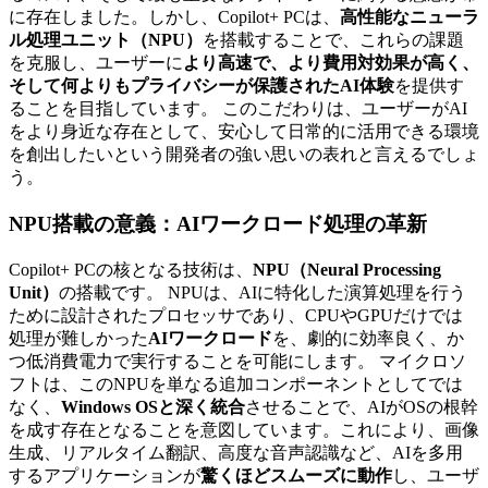
に存在しました。しかし、Copilot+ PCは、
高性能なニューラ
ル処理ユニット（NPU）
を搭載することで、これらの課題
を克服し、ユーザーに
より高速で、より費用対効果が高く、
そして何よりもプライバシーが保護されたAI体験
を提供す
ることを目指しています。 このこだわりは、ユーザーがAI
をより身近な存在として、安心して日常的に活用できる環境
を創出したいという開発者の強い思いの表れと言えるでしょ
う。
NPU搭載の意義：AIワークロード処理の革新
Copilot+ PCの核となる技術は、
NPU（Neural Processing
Unit）
の搭載です。 NPUは、AIに特化した演算処理を行う
ために設計されたプロセッサであり、CPUやGPUだけでは
処理が難しかった
AIワークロード
を、劇的に効率良く、か
つ低消費電力で実行することを可能にします。 マイクロソ
フトは、このNPUを単なる追加コンポーネントとしてでは
なく、
Windows OSと深く統合
させることで、AIがOSの根幹
を成す存在となることを意図しています。これにより、画像
生成、リアルタイム翻訳、高度な音声認識など、AIを多用
するアプリケーションが
驚くほどスムーズに動作
し、ユーザ