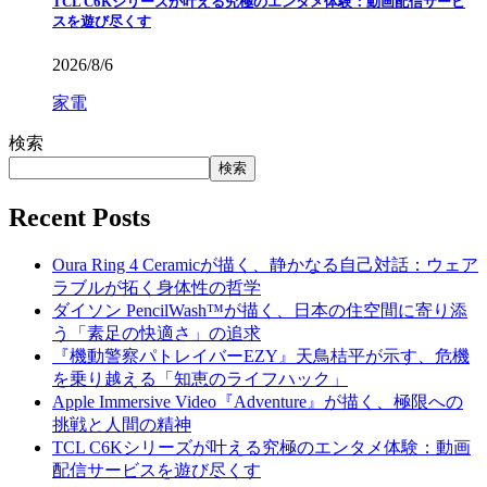
TCL C6Kシリーズが叶える究極のエンタメ体験：動画配信サービ
スを遊び尽くす
2026/8/6
家電
検索
検索
Recent Posts
Oura Ring 4 Ceramicが描く、静かなる自己対話：ウェア
ラブルが拓く身体性の哲学
ダイソン PencilWash™が描く、日本の住空間に寄り添
う「素足の快適さ」の追求
『機動警察パトレイバーEZY』天鳥桔平が示す、危機
を乗り越える「知恵のライフハック」
Apple Immersive Video『Adventure』が描く、極限への
挑戦と人間の精神
TCL C6Kシリーズが叶える究極のエンタメ体験：動画
配信サービスを遊び尽くす