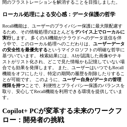
間のフラストレーションを解消することを目指しました。
ローカル処理による安心感：データ保護の哲学
Recall機能は、ユーザーのプライバシー保護に最大限配慮す
るため、その情報処理のほとんどを
デバイス上でローカルに
実行
します。 多くのAI機能がクラウドへのデータ送信を伴
う中で、このローカル処理へのこだわりは、
ユーザーデータ
の安全性を最優先する
というマイクロソフトの明確な哲学に
基づいています。 検索結果には、AIが認識した画像やテキ
ストがリスト化され、どこで見た情報かも記憶していない場
合でも効果を発揮します。 また、ユーザーはいつでもRecall
機能をオフにしたり、特定の期間の履歴を削除したりするこ
とが可能です。 このように、
ユーザー自身がデータの管理
権限を持つ
ことで、利便性とプライバシー保護のバランスを
取り、安心してRecall機能を利用できる環境を提供していま
す。
Copilot+ PCが変革する未来のワークフ
ロー：開発者の挑戦