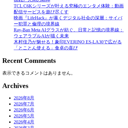
TCL C6Kシリーズが叶える究極のエンタメ体験：動画
配信サービスを遊び尽くす
映画『LifeHack』が暴くデジタル社会の深層：サイバ
ー犯罪と倫理の境界線
Ray-Ban Meta AIグラスが紡ぐ、日常と記憶の境界線：
ウェアラブルAIが描く未来
木村佳乃が魅せる！象印EVERINO ES-LA30で広がる
「とことん使える」食卓の喜び
Recent Comments
表示できるコメントはありません。
Archives
2026年8月
2026年7月
2026年6月
2026年5月
2026年4月
2026年3月