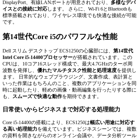
DisplayPort、有線LANポートが用意されており、
多様なデバ
イスとの接続に対応
します。 さらに、Wi-Fi 6とBluetoothも
標準搭載されており、ワイヤレス環境でも快適な接続が可能
です。
第14世代Core i5のパワフルな性能
Dell スリム デスクトップ ECS1250の心臓部には、
第14世代
Intel Core i5-14400プロセッサー
が搭載されています。この
CPUは、10コア16スレッド構成で、最大4.7GHzのターボ周
波数を発揮し、
優れたマルチタスク性能と処理速度
を提供し
ます。 日常的なウェブブラウジング、文書作成、表計算と
いった作業はもちろんのこと、複数のアプリケーションを同
時に起動したり、軽めの画像・動画編集を行ったりする際に
も、
スムーズで快適な動作
を期待できます。
日常使いからビジネスまで対応する処理能力
Core i5-14400の搭載により、ECS1250は
幅広い用途に対応す
る高い処理能力
を備えています。ビジネスシーンでは、複数
の資料を開きながらのオンライン会議や、データ分析ツール