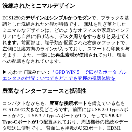
洗練されたミニマルデザイン
ECS1250の
デザインはシンプルかつモダン
で、ブラックを基
調とした洗練された外観が特徴です。 無駄を削ぎ落とした
ミニマルなデザインは、どのようなオフィスや家庭のインテ
リアにも自然に溶け込み、
デスク周りをすっきりと見せてく
れます。
前面部は、端子類が配置された右側がフラットで、
左側には縦方向のラインが入っており、スマートな印象を与
えます。 また、一部には
再生素材が使用
されており、環境
への配慮もなされています。
▶ あわせて読みたい：
「GPD WIN 5」で広がるポータブル
エンタメの世界：いつでもどこでも究極の視聴体験を
豊富なインターフェースと拡張性
コンパクトながらも、
豊富な接続ポート
を備えている点も
ECS1250の大きな見どころです。前面にはUSB 2.0 Type-Aポ
ートが2つ、USB 3.2 Type-Aポートが1つ、そして
USB 3.2
Type-Cポートが1つ
配置されており、周辺機器の接続やデー
タ転送に便利です。 背面にも複数のUSBポート、HDMI、