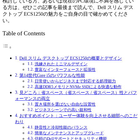
検討している方、あるいは現在のPC環境に不満を感じてい
る方は、ぜひこの記事を最後まで読んで、Dell スリム デス
クトップ ECS1250の魅力をご自身の目で確かめてくださ
い。
Table of Contents
Dell スリム デスクトップ ECS1250の概要とデザイン
洗練されたミニマルデザイン
豊富なインターフェースと拡張性
第14世代Core i5のパワフルな性能
日常使いからビジネスまで対応する処理能力
高速DDR5メモリとNVMe SSDによる快適な動作
見どころ：省スペース（省スペース / 省スペース）性とパフ
ォーマンスの両立
置き場所を選ばない自由な設置性
ビジネスシーンでの高い親和性
おすすめポイント：ユーザー体験を向上させる細部へのこだ
わり
静音性と冷却性能のバランス
簡単なメンテナンスとアップグレード
信頼のDellサポートとセキュリティ機能