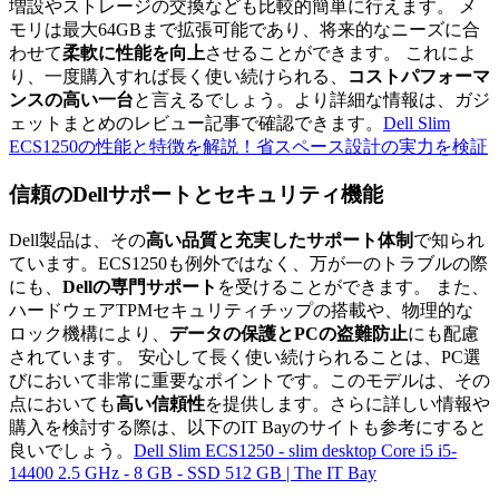
増設やストレージの交換なども比較的簡単に行えます。 メ
モリは最大64GBまで拡張可能であり、将来的なニーズに合
わせて
柔軟に性能を向上
させることができます。 これによ
り、一度購入すれば長く使い続けられる、
コストパフォーマ
ンスの高い一台
と言えるでしょう。より詳細な情報は、ガジ
ェットまとめのレビュー記事で確認できます。
Dell Slim
ECS1250の性能と特徴を解説！省スペース設計の実力を検証
信頼のDellサポートとセキュリティ機能
Dell製品は、その
高い品質と充実したサポート体制
で知られ
ています。ECS1250も例外ではなく、万が一のトラブルの際
にも、
Dellの専門サポート
を受けることができます。 また、
ハードウェアTPMセキュリティチップの搭載や、物理的な
ロック機構により、
データの保護とPCの盗難防止
にも配慮
されています。 安心して長く使い続けられることは、PC選
びにおいて非常に重要なポイントです。このモデルは、その
点においても
高い信頼性
を提供します。さらに詳しい情報や
購入を検討する際は、以下のIT Bayのサイトも参考にすると
良いでしょう。
Dell Slim ECS1250 - slim desktop Core i5 i5-
14400 2.5 GHz - 8 GB - SSD 512 GB | The IT Bay