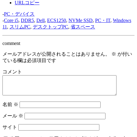
URLコピー
-
PC・デバイス
-
Core i5
,
DDR5
,
Dell
,
ECS1250
,
NVMe SSD
,
PC・IT
,
Windows
11
,
スリムPC
,
デスクトップPC
,
省スペース
comment
メールアドレスが公開されることはありません。
※
が付い
ている欄は必須項目です
コメント
名前
※
メール
※
サイト