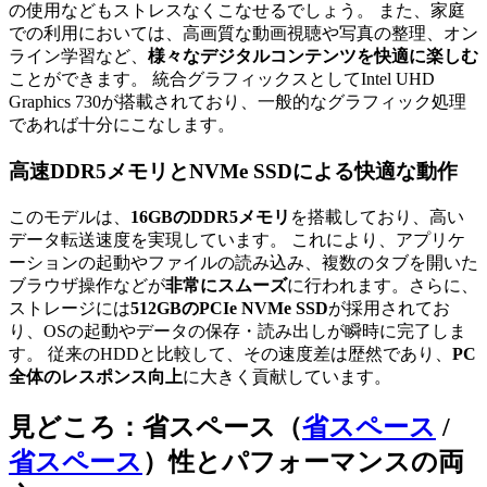
の使用などもストレスなくこなせるでしょう。 また、家庭
での利用においては、高画質な動画視聴や写真の整理、オン
ライン学習など、
様々なデジタルコンテンツを快適に楽しむ
ことができます。 統合グラフィックスとしてIntel UHD
Graphics 730が搭載されており、一般的なグラフィック処理
であれば十分にこなします。
高速DDR5メモリとNVMe SSDによる快適な動作
このモデルは、
16GBのDDR5メモリ
を搭載しており、高い
データ転送速度を実現しています。 これにより、アプリケ
ーションの起動やファイルの読み込み、複数のタブを開いた
ブラウザ操作などが
非常にスムーズ
に行われます。さらに、
ストレージには
512GBのPCIe NVMe SSD
が採用されてお
り、OSの起動やデータの保存・読み出しが瞬時に完了しま
す。 従来のHDDと比較して、その速度差は歴然であり、
PC
全体のレスポンス向上
に大きく貢献しています。
見どころ：
省スペース（
省スペース
/
省スペース
）
性とパフォーマンスの両