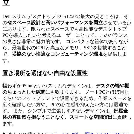
立
Dell スリム デスクトップ ECS1250の最大の見どころは、そ
の
省スペース設計と高いパフォーマンスを両立
させている点
にあります。限られたスペースでも高性能なデスクトップ
PCを導入したいと考えるユーザーにとって、このバランス
の良さは非常に魅力的です。 コンパクトな筐体でありなが
ら、最新世代のCPUと高速なメモリ、SSDを搭載すること
で、
妥協のない快適なコンピューティング環境
を提供しま
す。
置き場所を選ばない自由な設置性
幅わずか95mmというスリムなデザインは、
デスクの端や棚
のちょっとした隙間
にも収まります。 ノートPCとほぼ同じ
くらいのフットプリントで設置できるため、作業スペースを
広く確保したい方や、PCの存在感を抑えたい方には最適で
す。 また、シンプルで主張しすぎないデザインは、
部屋全
体の雰囲気を損なうことなく、スマートな空間演出
に貢献し
ます。