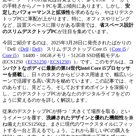
の手軽さからノートPCを選ぶ傾向にあります。しかし、
安
定したパフォーマンスと拡張性
を求めるなら、やはりデスク
トップPCに軍配が上がります。特に、オフィスやリビング
など、設置スペースに限りがある環境では、
省スペース設計
のスリムデスクトップPC
が注目を集めています。
今回ご紹介するのは、2025年3月28日に発売されたばかりの
「
Dell（
Dell
/
Dell
）
スリム デスクトップ
Core i5（
Core i5
/
Core i5
）
14400・16GBメモリ・512GB SSD搭載モデル
(
ECS1250（
ECS1250
/
ECS1250
）
)」です。このモデルは、
コ
ンパクトなボディに最新の第14世代Intel Core i5プロセッサ
ーを搭載
し、日々のタスクからビジネス用途まで、幅広いシ
ーンで活躍する高い実力を秘めています。この記事では、そ
のあらすじ、見どころ、そしておすすめポイントを深掘り
し、このデスクトップPCがあなたのデジタルライフをどの
ように変えるのかを詳しく解説します。
従来のデスクトップPCが持つ「大きくて場所を取る」とい
うイメージを覆す、
洗練されたデザインと優れた機能性
を兼
ね備えたECS1250は、まさに現代のワークスタイルにフィッ
トする一台と言えるでしょう。これから新しいPCの購入を