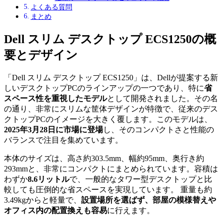
よくある質問
まとめ
Dell スリム デスクトップ ECS1250の概
要とデザイン
「Dell スリム デスクトップ ECS1250」は、Dellが提案する新
しいデスクトップPCのラインアップの一つであり、特に
省
スペース性を重視したモデル
として開発されました。その名
の通り、非常にスリムな筐体デザインが特徴で、従来のデス
クトップPCのイメージを大きく覆します。このモデルは、
2025年3月28日に市場に登場
し、そのコンパクトさと性能の
バランスで注目を集めています。
本体のサイズは、高さ約303.5mm、幅約95mm、奥行き約
293mmと、非常にコンパクトにまとめられています。容積は
わずか
8.6リットル
で、一般的なタワー型デスクトップと比
較しても圧倒的な省スペースを実現しています。 重量も約
3.49kgからと軽量で、
設置場所を選ばず、部屋の模様替えや
オフィス内の配置換えも容易
に行えます。