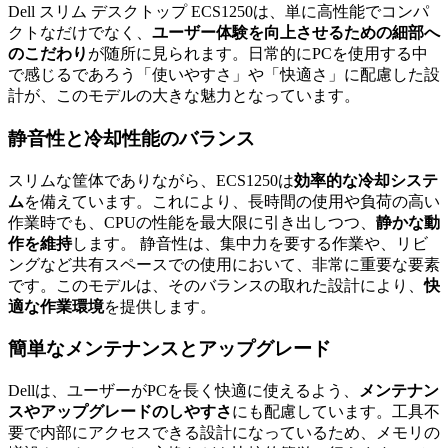
Dell スリム デスクトップ ECS1250は、単に高性能でコンパ
クトなだけでなく、
ユーザー体験を向上させるための細部へ
のこだわり
が随所に見られます。日常的にPCを使用する中
で感じるであろう「使いやすさ」や「快適さ」に配慮した設
計が、このモデルの大きな魅力となっています。
静音性と冷却性能のバランス
スリムな筐体でありながら、ECS1250は
効率的な冷却システ
ム
を備えています。これにより、長時間の使用や負荷の高い
作業時でも、CPUの性能を最大限に引き出しつつ、
静かな動
作を維持
します。 静音性は、集中力を要する作業や、リビ
ングなど共有スペースでの使用において、非常に重要な要素
です。このモデルは、そのバランスの取れた設計により、
快
適な作業環境
を提供します。
簡単なメンテナンスとアップグレード
Dellは、ユーザーがPCを長く快適に使えるよう、
メンテナン
スやアップグレードのしやすさ
にも配慮しています。工具不
要で内部にアクセスできる設計になっているため、メモリの