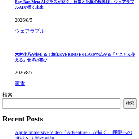
Ray-Ban Meta AIグラスが紡ぐ、日常と記憶の境界線：ウェアラブ
ルAIが描く未来
2026/8/5
ウェアラブル
木村佳乃が魅せる！象印EVERINO ES-LA30で広がる「とことん使
える」食卓の喜び
2026/8/5
家電
検索
検索
Recent Posts
Apple Immersive Video『Adventure』が描く、極限への
挑戦と人間の精神