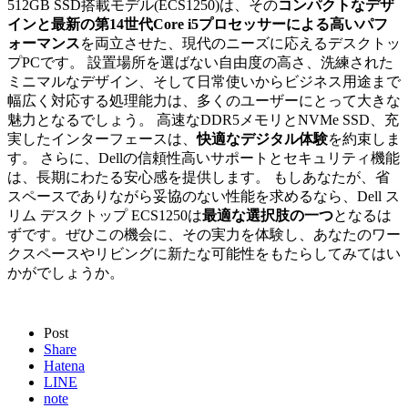
512GB SSD搭載モデル(ECS1250)は、その
コンパクトなデザ
インと最新の第14世代Core i5プロセッサーによる高いパフ
ォーマンス
を両立させた、現代のニーズに応えるデスクトッ
プPCです。 設置場所を選ばない自由度の高さ、洗練された
ミニマルなデザイン、そして日常使いからビジネス用途まで
幅広く対応する処理能力は、多くのユーザーにとって大きな
魅力となるでしょう。 高速なDDR5メモリとNVMe SSD、充
実したインターフェースは、
快適なデジタル体験
を約束しま
す。 さらに、Dellの信頼性高いサポートとセキュリティ機能
は、長期にわたる安心感を提供します。 もしあなたが、省
スペースでありながら妥協のない性能を求めるなら、Dell ス
リム デスクトップ ECS1250は
最適な選択肢の一つ
となるは
ずです。ぜひこの機会に、その実力を体験し、あなたのワー
クスペースやリビングに新たな可能性をもたらしてみてはい
かがでしょうか。
Post
Share
Hatena
LINE
note