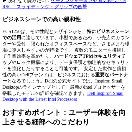
▶ あわせて読みたい：
ゲーミングを一変させるMoveMaster
RSG：スライディング・グリップの衝撃
ビジネスシーンでの高い親和性
ECS1250は、その性能とデザインから、
特にビジネスシーン
での活用
に適しています。小型であるため、小売店のカウン
ターや受付、限られたオフィススペースなど、さまざまな環
境に導入しやすいのが特徴です。 複数のモニターを接続し
て作業効率を高めたり、
ハードウェアTPMセキュリティチ
ップ
やロック機構により、データ保護と物理的なセキュリテ
ィを強化したりすることも可能です。 安定した動作と信頼
性の高いDellブランドは、ビジネスにおける
重要なパートナ
ー
となるでしょう。Dellの公式サイトでは、Inspiron Small
Desktopのラインナップとして、最新のIntelプロセッサーを
搭載したモデルの詳細を確認できます。
Dell Inspiron Small
Desktop with the Latest Intel Processors
おすすめポイント：ユーザー体験を向
上させる細部へのこだわり