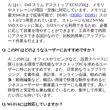
A: はい、Dell スリム デスクトップ ECS1250は、メモリ
やストレージの増設・交換に対応しています。メモリは
最大64GBまで拡張可能で、
DDR5（
DDR5
/
DDR5
）
スロ
ットが2つ用意されています。 ストレージもM.2 NVMe
SSDスロットに加え、SATAベイも利用できるため、必要
に応じて容量を増やすことができます。工具不要で内部
にアクセスできる設計なので、比較的簡単にアップグレ
ード作業を行えます。
Q: このPCはどのようなユーザーにおすすめですか？
A: このPCは、オフィスやリビングなど、設置スペースに
限りがある環境で高性能なデスクトップPCを求めるユー
ザーに特におすすめです。また、日常的なウェブブラウ
ジング、文書作成、表計算、オンライン会議、軽めの画
像・動画編集など、幅広い用途で快適な動作を求めるビ
ジネスユーザーや一般家庭ユーザーにも最適です。高い
静音性と安定性も兼ね備えているため、集中して作業し
たい方にも向いています。
Q: Wi-Fi 6には対応していますか？